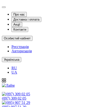
Про нас
Доставка і оплата
Акції
Контакти
Особистий кабінет
Реєстрація
Авторизація
Українська
RU
UA
(097) 309 02 05
(095) 907 51 29