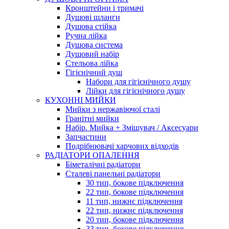
Кронштейни і тримачі
Душові шланги
Душова стійка
Ручна лійка
Душова система
Душовий набір
Стельова лійка
Гігієнічний душ
Набори для гігієнічного душу
Лійки для гігієнічного душу
КУХОННІ МИЙКИ
Мийки з нержавіючої сталі
Гранітні мийки
Набір. Мийка + Змішувач / Аксесуари
Запчастини
Подрібнювачі харчових відходів
РАДІАТОРИ ОПАЛЕННЯ
Біметалічні радіатори
Сталеві панельні радіатори
30 тип, бокове підключення
22 тип, бокове підключення
11 тип, нижнє підключення
22 тип, нижнє підключення
20 тип, бокове підключення
33 тип, бокове підключення