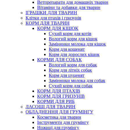
Ветпрепарати для домашніх тварин
Вітаміни та добавки для тварин
ІГРАШКИ ДЛЯ ТВАРИН
Клітки для птахів і гризунів
КОРМ ДЛЯ ТВАРИН
КОРМ ДЛЯ КІШОК
Сухий корм для котів
Вологий корм для кішок
Замінники молока для кішок
Корм для кошенят
Корм для дорослих кішок
КОРМИ ДЛЯ СОБАК
Вологий корм для собак
Корм для літніх собак
Корм для цуценят
Замінники молока для собак
Сухий корм для собак
КОРМ ДЛЯ ПТАХІВ
КОРМ ДЛЯ ГРИЗУНІВ
КОРМИ ДЛЯ РИБ
ЛАСОЩІ ДЛЯ ТВАРИН
ОБЛАДНЕННЯ ДЛЯ ГРУМІНГУ
Косметика для тварин
Інструменти для грумінгу
Ножиці для грумінгу