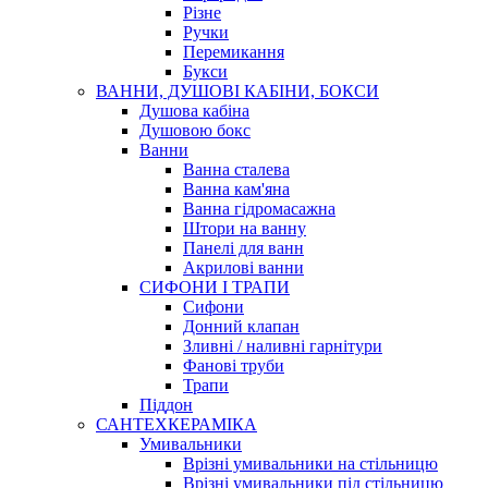
Різне
Ручки
Перемикання
Букси
ВАННИ, ДУШОВІ КАБІНИ, БОКСИ
Душова кабіна
Душовою бокс
Ванни
Ванна сталева
Ванна кам'яна
Ванна гідромасажна
Штори на ванну
Панелі для ванн
Акрилові ванни
СИФОНИ І ТРАПИ
Сифони
Донний клапан
Зливні / наливні гарнітури
Фанові труби
Трапи
Піддон
САНТЕХКЕРАМІКА
Умивальники
Врізні умивальники на стільницю
Врізні умивальники під стільницю