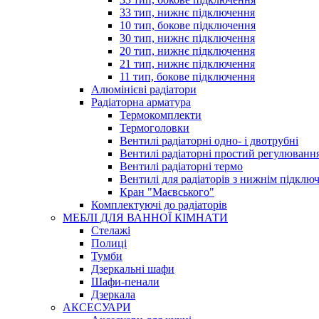
33 тип, нижнє підключення
10 тип, бокове підключення
30 тип, нижнє підключення
20 тип, нижнє підключення
21 тип, нижнє підключення
11 тип, бокове підключення
Алюмінієві радіатори
Радіаторна арматура
Термокомплекти
Термоголовки
Вентилі радіаторні одно- і двотрубні
Вентилі радіаторні простий регулюванн
Вентилі радіаторні термо
Вентилі для радіаторів з нижнім підклю
Кран "Маєвського"
Комплектуючі до радіаторів
МЕБЛІ ДЛЯ ВАННОЇ КІМНАТИ
Стелажі
Полиці
Тумби
Дзеркальні шафи
Шафи-пенали
Дзеркала
АКСЕСУАРИ