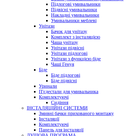
Підлогові умивальники
Підвісні умивальники
Накладні умивальники
Умивальники меблеві
Унітази
Бачок для унітазу
Комплект з інсталяцією
Чаша унітазу
Унітази підвісні
Унітази підлогові
Унітази з функцією біде
Чаші Генуя
Біде
Біде підлогові
Біде підвісні
Уринали
П'єдестали для умивальника
Комплектуючі
Сидіння
ІНСТАЛЯЦІЙНІ СИСТЕМИ
Змивні бачки прихованого монтажу
Інсталяції
Комплектуючі
Панель для інсталяції
ДУШОВА ПРОГРАМА