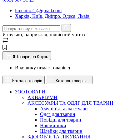
limeinfo21@gmail.com
Харків, Київ, Дніпро, Одеса, Львів
Я шукаю, наприклад,
підвісний унітаз
0
Товарів,
на
0
грн.
В кошику немає товарів :(
Каталог товарів
Каталог товарів
ЗООТОВАРИ
АКВАРІУМИ
АКСЕСУАРЫ ТА ОДЯГ ДЛЯ ТВАРИН
Амуніція та аксесуари
Одяг для тварин
Повідці для тварин
Нашийники
Шлейки для тварин
ЗДОРОВ’Я ТА ЛІКУВАННЯ