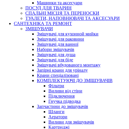
Машинки та аксесуари
ПОСУД ДЛЯ ТВАРИН
СПАЛЬНІ МІСЦЯ ТА ПЕРЕНОСКИ
ТУАЛЕТИ, НАПОВНЮВАЧІ ТА АКСЕСУАРИ
САНТЕХНІКА ТА РЕМОНТ
ЗМІШУВАЧИ
Змішувачі для кухонной мийки
Змішувачі для раковини
Змішувачі для ванної
Набори змішувачів
Змішувачі для душа
Змішувачі для біде
Змішувачі вбудованого монтажу
Запірні крани для уріналу
Крани спеціалізовані
КОМПЛЕКТУЮЧІ ДО ЗМІШУВАЧІВ
Фільтри
Виливи від стіни
Підключення
Гнучка підводка
Запчастини до змішувачів
Шланги
Аератори
Виливи для змішувачів
Картриджі