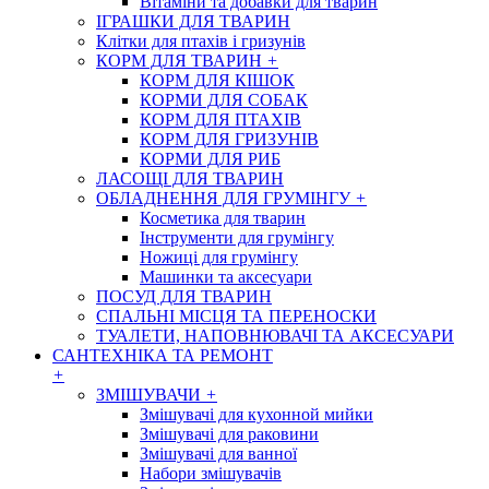
Вітаміни та добавки для тварин
ІГРАШКИ ДЛЯ ТВАРИН
Клітки для птахів і гризунів
КОРМ ДЛЯ ТВАРИН
+
КОРМ ДЛЯ КІШОК
КОРМИ ДЛЯ СОБАК
КОРМ ДЛЯ ПТАХІВ
КОРМ ДЛЯ ГРИЗУНІВ
КОРМИ ДЛЯ РИБ
ЛАСОЩІ ДЛЯ ТВАРИН
ОБЛАДНЕННЯ ДЛЯ ГРУМІНГУ
+
Косметика для тварин
Інструменти для грумінгу
Ножиці для грумінгу
Машинки та аксесуари
ПОСУД ДЛЯ ТВАРИН
СПАЛЬНІ МІСЦЯ ТА ПЕРЕНОСКИ
ТУАЛЕТИ, НАПОВНЮВАЧІ ТА АКСЕСУАРИ
САНТЕХНІКА ТА РЕМОНТ
+
ЗМІШУВАЧИ
+
Змішувачі для кухонной мийки
Змішувачі для раковини
Змішувачі для ванної
Набори змішувачів