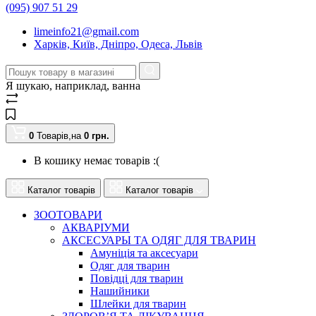
(095) 907 51 29
limeinfo21@gmail.com
Харків, Київ, Дніпро, Одеса, Львів
Я шукаю, наприклад,
ванна
0
Товарів,
на
0
грн.
В кошику немає товарів :(
Каталог товарів
Каталог товарів
ЗООТОВАРИ
АКВАРІУМИ
АКСЕСУАРЫ ТА ОДЯГ ДЛЯ ТВАРИН
Амуніція та аксесуари
Одяг для тварин
Повідці для тварин
Нашийники
Шлейки для тварин