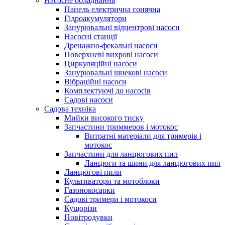
Насосне обладнання
Панель електрична сонячна
Гідроакумулятори
Занурювальні відцентрові насоси
Насосні станції
Дренажно-фекальні насоси
Поверхневі вихрові насоси
Циркуляційні насоси
Занурювальні шнекові насоси
Вібраційні насоси
Комплектуючі до насосів
Cадові насоси
Садова техніка
Мийки високого тиску
Запчастини триммеров і мотокос
Витратні матеріали для тримерів і
мотокос
Запчастини для ланцюгових пил
Ланцюги та шини для ланцюгових пил
Ланцюгові пили
Культиватори та мотоблоки
Газонокосарки
Садові тримери і мотокоси
Кущорізи
Повітродувки