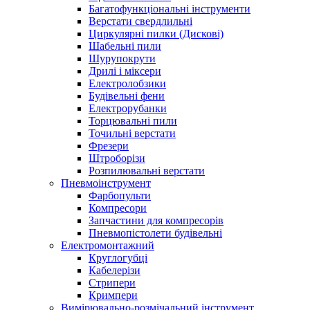
Багатофункціональні інструменти
Верстати свердлильні
Циркулярні пилки (Дискові)
Шабельні пили
Шурупокрути
Дрилі і міксери
Електролобзики
Будівельні фени
Електрорубанки
Торцювальні пили
Точильні верстати
Фрезери
Штроборізи
Розпилювальні верстати
Пневмоінструмент
Фарбопульти
Компресори
Запчастини для компресорів
Пневмопістолети будівельні
Електромонтажний
Круглогубці
Кабелерізи
Стрипери
Кримпери
Вимірювально-розмічальний інструмент