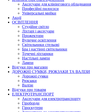
Аксесуари для клінінгового обладнання
Професійні пилососи
Універсальні мийки
Акції
ОСВІТЛЕННЯ
Студійне світло
Ліхтарі і аксесуари
Прожектори
Вуличне освітлення
Світильники стельові
Бра і настінні світильники
Точечні ліхтарики
Настільні лампи
Лампи
Відгуки про магазин
ДОРОЖНІ СУМКИ, РЮКЗАКИ ТА ВАЛІЗИ
Дорожні сумки
Рюкзаки
Валізи
Відгуки про товарм
ЕЛЕКТРОТРАНСПОРТ
Аксесуари для електротранспорту
Гіроборди
Гіроскутери