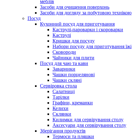
меблів
Засоби для очищення поверхонь
Засоби для догляду за побутовою технікою
Посуд
Кухонний посуд для приготування
Каструлі-пароварки і скороварки
Каструлі
Кришки для посуду
Набори посуду для приготування їжі
Сковороди
Чайники для плити
Посуд для чаю та кави
Заварники
Чашки порцелянові
Чашки скляні
Сервіровка стола
Салатниці
Тарілки
Графіни, креманки
Келихи
Склянки
Килимки для сервірування столу
Аксесуари для сервірування столу
Зберігання продуктів
Термоси та пляшки