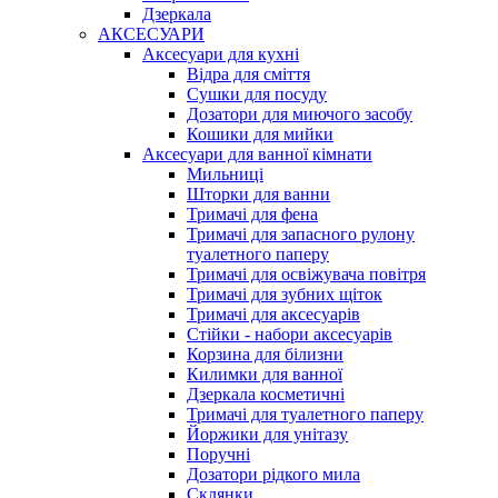
Дзеркала
АКСЕСУАРИ
Аксесуари для кухні
Відра для сміття
Сушки для посуду
Дозатори для миючого засобу
Кошики для мийки
Аксесуари для ванної кімнати
Мильниці
Шторки для ванни
Тримачі для фена
Тримачі для запасного рулону
туалетного паперу
Тримачі для освіжувача повітря
Тримачі для зубних щіток
Тримачі для аксесуарів
Стійки - набори аксесуарів
Корзина для білизни
Килимки для ванної
Дзеркала косметичні
Тримачі для туалетного паперу
Йоржики для унітазу
Поручні
Дозатори рідкого мила
Склянки