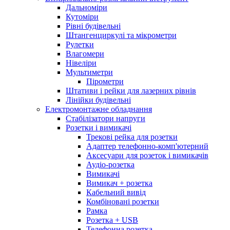
Дальноміри
Кутоміри
Рівні будівельні
Штангенциркулі та мікрометри
Рулетки
Влагомери
Нівеліри
Мультиметри
Пірометри
Штативи і рейки для лазерних рівнів
Лінійки будівельні
Електромонтажне обладнання
Стабілізатори напруги
Розетки і вимикачі
Трекові рейка для розетки
Адаптер телефонно-комп'ютерний
Аксесуари для розеток і вимикачів
Аудіо-розетка
Вимикачі
Вимикач + розетка
Кабельний вивід
Комбіновані розетки
Рамка
Розетка + USB
Телефонна розетка