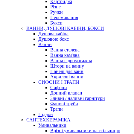
Картриджі
Різне
Ручки
Перемикання
Букси
ВАННИ, ДУШОВІ КАБІНИ, БОКСИ
Душова кабіна
Душовою бокс
Ванни
Ванна сталева
Ванна кам'яна
Ванна гідромасажна
Штори на ванну
Панелі для ванн
Акрилові ванни
СИФОНИ І ТРАПИ
Сифони
Донний клапан
Зливні / наливні гарнітури
Фанові труби
Трапи
Піддон
САНТЕХКЕРАМІКА
Умивальники
Врізні умивальники на стільницю