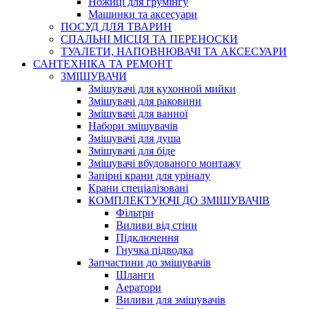
Ножиці для грумінгу
Машинки та аксесуари
ПОСУД ДЛЯ ТВАРИН
СПАЛЬНІ МІСЦЯ ТА ПЕРЕНОСКИ
ТУАЛЕТИ, НАПОВНЮВАЧІ ТА АКСЕСУАРИ
САНТЕХНІКА ТА РЕМОНТ
ЗМІШУВАЧИ
Змішувачі для кухонной мийки
Змішувачі для раковини
Змішувачі для ванної
Набори змішувачів
Змішувачі для душа
Змішувачі для біде
Змішувачі вбудованого монтажу
Запірні крани для уріналу
Крани спеціалізовані
КОМПЛЕКТУЮЧІ ДО ЗМІШУВАЧІВ
Фільтри
Виливи від стіни
Підключення
Гнучка підводка
Запчастини до змішувачів
Шланги
Аератори
Виливи для змішувачів