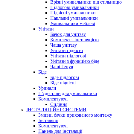
Врізні умивальники під стільницю
Підлогові умивальники
Підвісні умивальники
Накладні умивальники
Умивальники меблеві
Унітази
Бачок для унітазу
Комплект з інсталяцією
Чаша унітазу
Унітази підвісні
Унітази підлогові
Унітази з функцією біде
Чаші Генуя
Біде
Біде підлогові
Біде підвісні
Уринали
П'єдестали для умивальника
Комплектуючі
Сидіння
ІНСТАЛЯЦІЙНІ СИСТЕМИ
Змивні бачки прихованого монтажу
Інсталяції
Комплектуючі
Панель для інсталяції