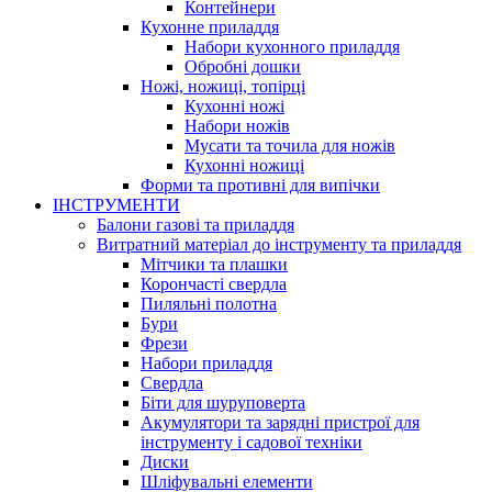
Контейнери
Кухонне приладдя
Набори кухонного приладдя
Обробні дошки
Ножі, ножиці, топірці
Кухонні ножі
Набори ножів
Мусати та точила для ножів
Кухонні ножиці
Форми та противні для випічки
ІНСТРУМЕНТИ
Балони газові та приладдя
Витратний матеріал до інструменту та приладдя
Мітчики та плашки
Корончасті свердла
Пиляльні полотна
Бури
Фрези
Набори приладдя
Свердла
Біти для шуруповерта
Акумулятори та зарядні пристрої для
інструменту і садової техніки
Диски
Шліфувальні елементи