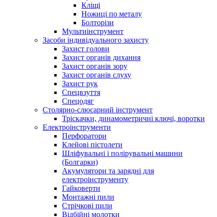
Кліщі
Ножиці по металу
Болторізи
Мультиінструмент
Засоби індивідуального захисту
Захист голови
Захист органів дихання
Захист органів зору
Захист органів слуху
Захист рук
Спецвзуття
Спецодяг
Столярно-слюсарний інструмент
Тріскачки, динамометричні ключі, воротки
Електроінструменти
Перфоратори
Клейові пістолети
Шліфувальні і полірувальні машини
(Болгарки)
Акумулятори та зарядні для
електроінструменту
Гайковерти
Монтажні пили
Стрічкові пили
Відбійні молотки