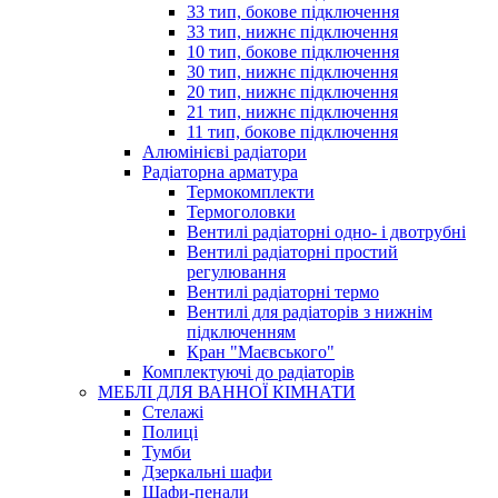
33 тип, бокове підключення
33 тип, нижнє підключення
10 тип, бокове підключення
30 тип, нижнє підключення
20 тип, нижнє підключення
21 тип, нижнє підключення
11 тип, бокове підключення
Алюмінієві радіатори
Радіаторна арматура
Термокомплекти
Термоголовки
Вентилі радіаторні одно- і двотрубні
Вентилі радіаторні простий
регулювання
Вентилі радіаторні термо
Вентилі для радіаторів з нижнім
підключенням
Кран "Маєвського"
Комплектуючі до радіаторів
МЕБЛІ ДЛЯ ВАННОЇ КІМНАТИ
Стелажі
Полиці
Тумби
Дзеркальні шафи
Шафи-пенали