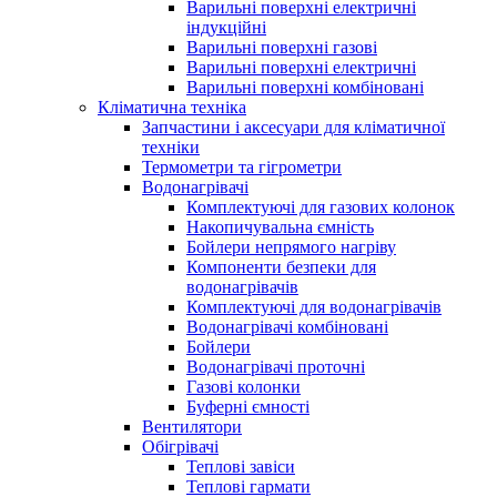
Варильні поверхні електричні
індукційні
Варильні поверхні газові
Варильні поверхні електричні
Варильні поверхні комбіновані
Кліматична техніка
Запчастини і аксесуари для кліматичної
техніки
Термометри та гігрометри
Водонагрівачі
Комплектуючі для газових колонок
Накопичувальна ємність
Бойлери непрямого нагріву
Компоненти безпеки для
водонагрівачів
Комплектуючі для водонагрівачів
Водонагрівачі комбіновані
Бойлери
Водонагрівачі проточні
Газові колонки
Буферні ємності
Вентилятори
Обігрівачі
Теплові завіси
Теплові гармати