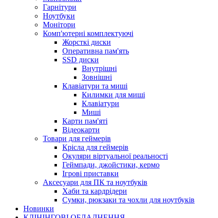
Гарнітури
Ноутбуки
Монітори
Комп'ютерні комплектуючі
Жорсткі диски
Оперативна пам'ять
SSD диски
Внутрішні
Зовнішні
Клавіатури та миші
Килимки для миші
Клавіатури
Миші
Карти пам'яті
Відеокарти
Товари для геймерів
Крісла для геймерів
Окуляри віртуальної реальності
Геймпади, джойстики, кермо
Ігрові приставки
Аксесуари для ПК та ноутбуків
Хаби та кардрідери
Сумки, рюкзаки та чохли для ноутбуків
Новинки
КЛІНІНГОВІ ОБЛАДНЕННЯ