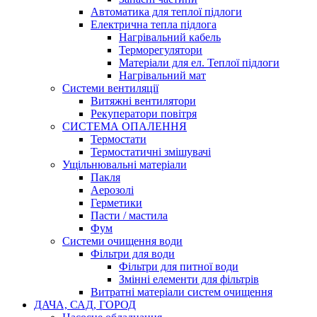
Автоматика для теплої підлоги
Електрична тепла підлога
Нагрівальний кабель
Терморегулятори
Матеріали для ел. Теплої підлоги
Нагрівальний мат
Системи вентиляції
Витяжні вентилятори
Рекуператори повітря
СИСТЕМА ОПАЛЕННЯ
Термостати
Термостатичні змішувачі
Ущільнювальні матеріали
Пакля
Аерозолі
Герметики
Пасти / мастила
Фум
Системи очищення води
Фільтри для води
Фільтри для питної води
Змінні елементи для фільтрів
Витратні матеріали систем очищення
ДАЧА, САД, ГОРОД