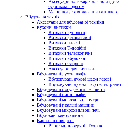
Аксесуари до товарів для догляду за
будинком і одягом
Машинки для видалення катишків
Вбудована техніка
Аксесуари для вбудованої техніки
Кухонні витяжки
Витяжки купольні
Витяжки декоративні
Витяжки плоскі
Витяжки Т-подібні
Витяжки телескопічні
Витяжки вбудовані
Витяжки острівні
Аксесуари для витяжок
Вбудовувані духові шафи
Вбудовувані духові шафи газові
Вбудовувані духові шафи електричні
Вбудовувані посудомийні машини
Вбудовувані винні шафи
Вбудовувані морозильні камери
Вбудовувані пральні машини
Вбудовувані мікрохвильові печі
Вбудовані кавомашини
Варильні поверхні
Варильні поверхні "Domino"