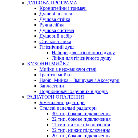
ДУШОВА ПРОГРАМА
Кронштейни і тримачі
Душові шланги
Душова стійка
Ручна лійка
Душова система
Душовий набір
Стельова лійка
Гігієнічний душ
Набори для гігієнічного душу
Лійки для гігієнічного душу
КУХОННІ МИЙКИ
Мийки з нержавіючої сталі
Гранітні мийки
Набір. Мийка + Змішувач / Аксесуари
Запчастини
Подрібнювачі харчових відходів
РАДІАТОРИ ОПАЛЕННЯ
Біметалічні радіатори
Сталеві панельні радіатори
30 тип, бокове підключення
22 тип, бокове підключення
11 тип, нижнє підключення
22 тип, нижнє підключення
20 тип, бокове підключення