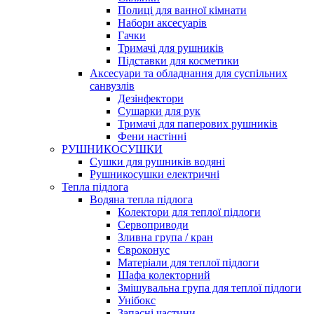
Полиці для ванної кімнати
Набори аксесуарів
Гачки
Тримачі для рушників
Підставки для косметики
Аксесуари та обладнання для суспільних
санвузлів
Дезінфектори
Сушарки для рук
Тримачі для паперових рушників
Фени настінні
РУШНИКОСУШКИ
Сушки для рушників водяні
Рушникосушки електричні
Тепла підлога
Водяна тепла підлога
Колектори для теплої підлоги
Сервоприводи
Зливна група / кран
Євроконус
Матеріали для теплої підлоги
Шафа колекторний
Змішувальна група для теплої підлоги
Унібокс
Запасні частини