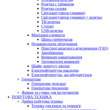
Розетка с таймером
Розетка силова
Світлорегулятор (диммер)
Світлорегулятор (диммер) + розетка
ТВ-розетка
Супорт
USB-розетка
Монтажні елементи
Шина гребенчатая
Низьковольтне обладнання
Пристрої захисного відключення (УЗО)
Запобіжники
Вимикачі навантаження
Автоматичні вимикачі
Шафи, корпусу, щитки
Електрофурнітура накладна
Електрофурнітура, що вбудовується
Генератори
Генератори дизельні
Генератори бензинові
Ящики та сумки для інструментів
ПОБУТОВА ТЕХНІКА
Дрібна побутова техніка
Техніка для краси та здоров'я