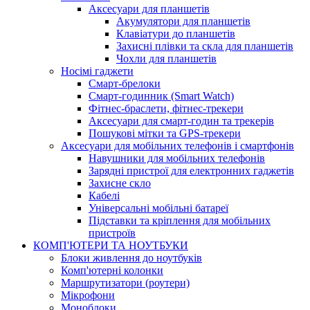
Аксесуари для планшетів
Акумулятори для планшетів
Клавіатури до планшетів
Захисні плівки та скла для планшетів
Чохли для планшетів
Носімі гаджети
Смарт-брелоки
Смарт-годинник (Smart Watch)
Фітнес-браслети, фітнес-трекери
Аксесуари для смарт-годин та трекерів
Пошукові мітки та GPS-трекери
Аксесуари для мобільних телефонів і смартфонів
Навушники для мобільних телефонів
Зарядні пристрої для електронних гаджетів
Захисне скло
Кабелі
Універсальні мобільні батареї
Підставки та кріплення для мобільних
пристроїв
КОМП'ЮТЕРИ ТА НОУТБУКИ
Блоки живлення до ноутбуків
Комп'ютерні колонки
Маршрутизатори (роутери)
Мікрофони
Моноблоки