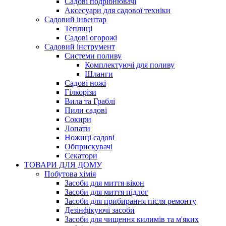
Садові подрібнювачі
Аксесуари для садової техніки
Садовий інвентар
Теплиці
Садові огорожі
Садовий інструмент
Системи поливу
Комплектуючі для поливу
Шланги
Садові ножі
Гілкорізи
Вила та Граблі
Пили садові
Сокири
Лопати
Ножиці садові
Обприскувачі
Секатори
ТОВАРИ ДЛЯ ДОМУ
Побутова хімія
Засоби для миття вікон
Засоби для миття підлог
Засоби для прибирання після ремонту
Дезінфікуючі засоби
Засоби для чищення килимів та м'яких