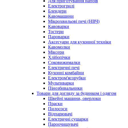
Для приготування напоїв
Електрогрилі
Блендери
Кавомашини
Мікрохвильові печі (НВЧ)
Кавоварки
Тостери
Пароварки
Аксесуари для кухонної техніки
Кавомолки
Міксери
Хлібопічки
Соковижималки
Електричні печі
Кухонні комбайни
Електром'ясорубки
Мультиварки
Пінозбивальники
Товари для догляду за будинком і одягом
Швейні машини, оверлоки
Праски
Пилососи
Відпарювачі
Електричні сушарки
Пароочищувачі