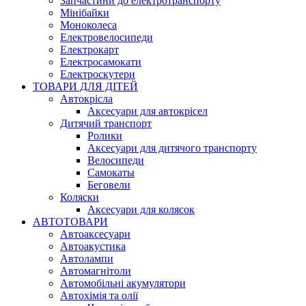
Запчастини до електротранспорту
Мінібайки
Моноколеса
Електровелосипеди
Електрокарт
Електросамокати
Електроскутери
ТОВАРИ ДЛЯ ДІТЕЙ
Автокрісла
Аксесуари для автокрісел
Дитячий транспорт
Ролики
Аксесуари для дитячого транспорту
Велосипеди
Самокаты
Беговели
Коляски
Аксесуари для колясок
АВТОТОВАРИ
Автоаксесуари
Автоакустика
Автолампи
Автомагнітоли
Автомобільні акумулятори
Автохімія та олії