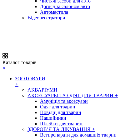
Чистячі засоби для авто
Догляд за салоном авто
Автомастила
Відеореєстратори
Каталог товарів
×
ЗООТОВАРИ
+
АКВАРІУМИ
АКСЕСУАРЫ ТА ОДЯГ ДЛЯ ТВАРИН
+
Амуніція та аксесуари
Одяг для тварин
Повідці для тварин
Нашийники
Шлейки для тварин
ЗДОРОВ’Я ТА ЛІКУВАННЯ
+
Ветпрепарати для домашніх тварин