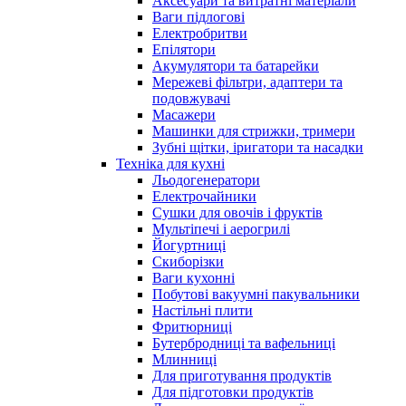
Аксесуари та витратні матеріали
Ваги підлогові
Електробритви
Епілятори
Акумулятори та батарейки
Мережеві фільтри, адаптери та
подовжувачі
Масажери
Машинки для стрижки, тримери
Зубні щітки, іригатори та насадки
Техніка для кухні
Льодогенератори
Електрочайники
Сушки для овочів і фруктів
Мультіпечі і аерогрилі
Йогуртниці
Скиборізки
Ваги кухонні
Побутові вакуумні пакувальники
Настільні плити
Фритюрниці
Бутербродниці та вафельниці
Млинниці
Для приготування продуктів
Для підготовки продуктів