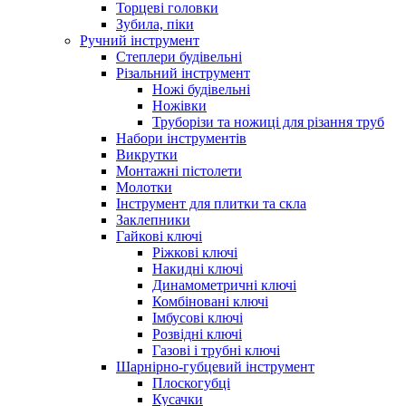
Торцеві головки
Зубила, піки
Ручний інструмент
Степлери будівельні
Різальний інструмент
Ножі будівельні
Ножівки
Труборізи та ножиці для різання труб
Набори інструментів
Викрутки
Монтажні пістолети
Молотки
Інструмент для плитки та скла
Заклепники
Гайкові ключі
Ріжкові ключі
Накидні ключі
Динамометричні ключі
Комбіновані ключі
Імбусові ключі
Розвідні ключі
Газові і трубні ключі
Шарнірно-губцевий інструмент
Плоскогубцi
Кусачки