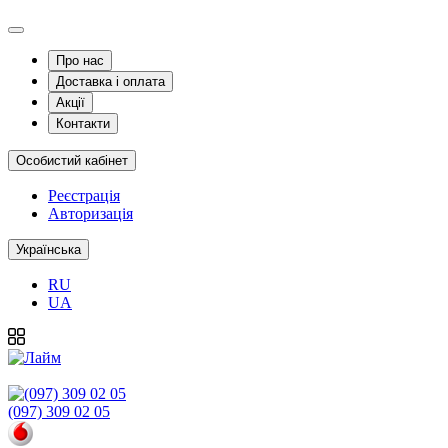
Про нас
Доставка і оплата
Акції
Контакти
Особистий кабінет
Реєстрація
Авторизація
Українська
RU
UA
(097) 309 02 05