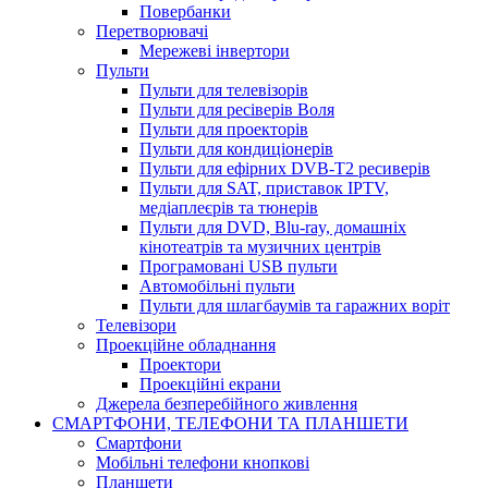
Повербанки
Перетворювачі
Мережеві інвертори
Пульти
Пульти для телевізорів
Пульти для ресіверів Воля
Пульти для проекторів
Пульти для кондиціонерів
Пульти для ефірних DVB-T2 ресиверів
Пульти для SAT, приставок IPTV,
медіаплеєрів та тюнерів
Пульти для DVD, Blu-ray, домашніх
кінотеатрів та музичних центрів
Програмовані USB пульти
Автомобільні пульти
Пульти для шлагбаумів та гаражних воріт
Телевізори
Проекційне обладнання
Проектори
Проекційні екрани
Джерела безперебійного живлення
СМАРТФОНИ, ТЕЛЕФОНИ ТА ПЛАНШЕТИ
Смартфони
Мобільні телефони кнопкові
Планшети