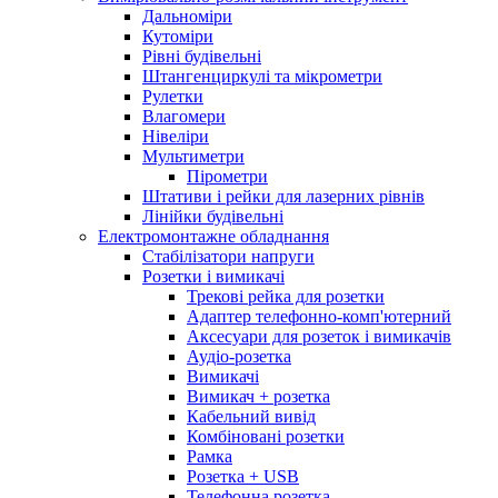
Дальноміри
Кутоміри
Рівні будівельні
Штангенциркулі та мікрометри
Рулетки
Влагомери
Нівеліри
Мультиметри
Пірометри
Штативи і рейки для лазерних рівнів
Лінійки будівельні
Електромонтажне обладнання
Стабілізатори напруги
Розетки і вимикачі
Трекові рейка для розетки
Адаптер телефонно-комп'ютерний
Аксесуари для розеток і вимикачів
Аудіо-розетка
Вимикачі
Вимикач + розетка
Кабельний вивід
Комбіновані розетки
Рамка
Розетка + USB
Телефонна розетка