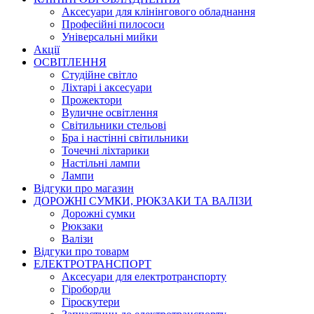
Аксесуари для клінінгового обладнання
Професійні пилососи
Універсальні мийки
Акції
ОСВІТЛЕННЯ
Студійне світло
Ліхтарі і аксесуари
Прожектори
Вуличне освітлення
Світильники стельові
Бра і настінні світильники
Точечні ліхтарики
Настільні лампи
Лампи
Відгуки про магазин
ДОРОЖНІ СУМКИ, РЮКЗАКИ ТА ВАЛІЗИ
Дорожні сумки
Рюкзаки
Валізи
Відгуки про товарм
ЕЛЕКТРОТРАНСПОРТ
Аксесуари для електротранспорту
Гіроборди
Гіроскутери