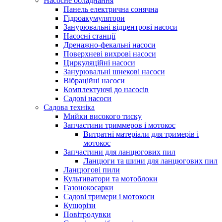
Насосне обладнання
Панель електрична сонячна
Гідроакумулятори
Занурювальні відцентрові насоси
Насосні станції
Дренажно-фекальні насоси
Поверхневі вихрові насоси
Циркуляційні насоси
Занурювальні шнекові насоси
Вібраційні насоси
Комплектуючі до насосів
Cадові насоси
Садова техніка
Мийки високого тиску
Запчастини триммеров і мотокос
Витратні матеріали для тримерів і
мотокос
Запчастини для ланцюгових пил
Ланцюги та шини для ланцюгових пил
Ланцюгові пили
Культиватори та мотоблоки
Газонокосарки
Садові тримери і мотокоси
Кущорізи
Повітродувки