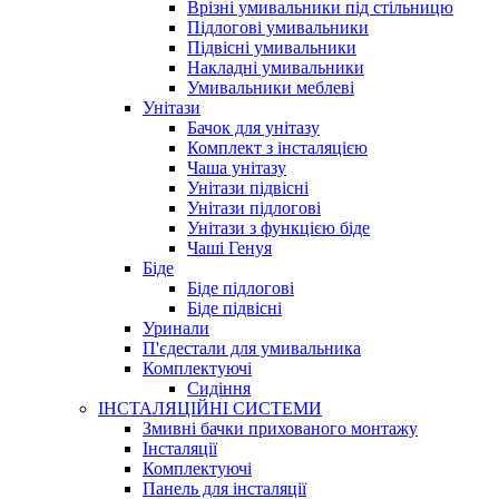
Врізні умивальники під стільницю
Підлогові умивальники
Підвісні умивальники
Накладні умивальники
Умивальники меблеві
Унітази
Бачок для унітазу
Комплект з інсталяцією
Чаша унітазу
Унітази підвісні
Унітази підлогові
Унітази з функцією біде
Чаші Генуя
Біде
Біде підлогові
Біде підвісні
Уринали
П'єдестали для умивальника
Комплектуючі
Сидіння
ІНСТАЛЯЦІЙНІ СИСТЕМИ
Змивні бачки прихованого монтажу
Інсталяції
Комплектуючі
Панель для інсталяції