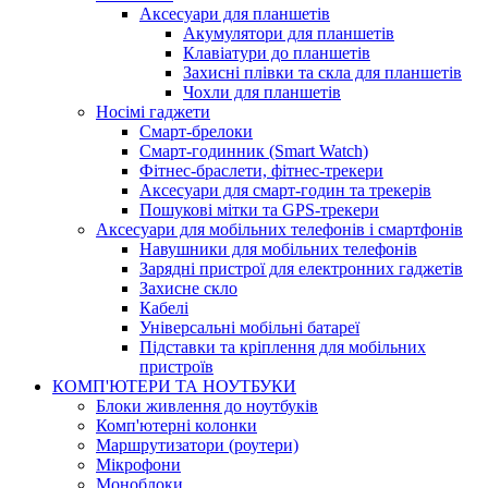
Аксесуари для планшетів
Акумулятори для планшетів
Клавіатури до планшетів
Захисні плівки та скла для планшетів
Чохли для планшетів
Носімі гаджети
Смарт-брелоки
Смарт-годинник (Smart Watch)
Фітнес-браслети, фітнес-трекери
Аксесуари для смарт-годин та трекерів
Пошукові мітки та GPS-трекери
Аксесуари для мобільних телефонів і смартфонів
Навушники для мобільних телефонів
Зарядні пристрої для електронних гаджетів
Захисне скло
Кабелі
Універсальні мобільні батареї
Підставки та кріплення для мобільних
пристроїв
КОМП'ЮТЕРИ ТА НОУТБУКИ
Блоки живлення до ноутбуків
Комп'ютерні колонки
Маршрутизатори (роутери)
Мікрофони
Моноблоки