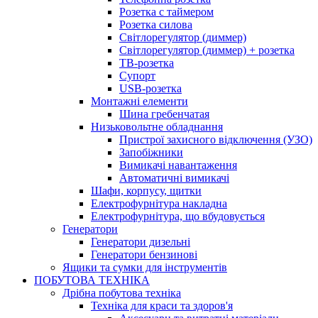
Розетка с таймером
Розетка силова
Світлорегулятор (диммер)
Світлорегулятор (диммер) + розетка
ТВ-розетка
Супорт
USB-розетка
Монтажні елементи
Шина гребенчатая
Низьковольтне обладнання
Пристрої захисного відключення (УЗО)
Запобіжники
Вимикачі навантаження
Автоматичні вимикачі
Шафи, корпусу, щитки
Електрофурнітура накладна
Електрофурнітура, що вбудовується
Генератори
Генератори дизельні
Генератори бензинові
Ящики та сумки для інструментів
ПОБУТОВА ТЕХНІКА
Дрібна побутова техніка
Техніка для краси та здоров'я