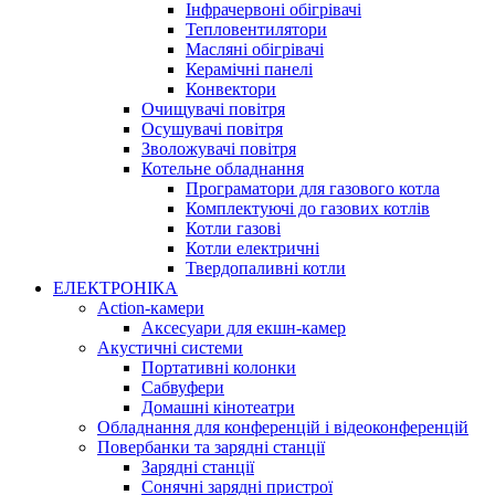
Інфрачервоні обігрівачі
Тепловентилятори
Масляні обігрівачі
Керамічні панелі
Конвектори
Очищувачі повітря
Осушувачі повітря
Зволожувачі повітря
Котельне обладнання
Програматори для газового котла
Комплектуючі до газових котлів
Котли газові
Котли електричні
Твердопаливні котли
ЕЛЕКТРОНІКА
Action-камери
Аксесуари для екшн-камер
Акустичні системи
Портативні колонки
Сабвуфери
Домашні кінотеатри
Обладнання для конференцій і відеоконференцій
Повербанки та зарядні станції
Зарядні станції
Сонячні зарядні пристрої