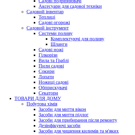
Садові подрібнювачі
Аксесуари для садової техніки
Садовий інвентар
Теплиці
Садові огорожі
Садовий інструмент
Системи поливу
Комплектуючі для поливу
Шланги
Садові ножі
Гілкорізи
Вила та Граблі
Пили садові
Сокири
Лопати
Ножиці садові
Обприскувачі
Секатори
ТОВАРИ ДЛЯ ДОМУ
Побутова хімія
Засоби для миття вікон
Засоби для миття підлог
Засоби для прибирання після ремонту
Дезінфікуючі засоби
Засоби для чищення килимів та м'яких