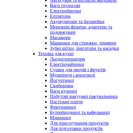
Аксесуари та витратні матеріали
Ваги підлогові
Електробритви
Епілятори
Акумулятори та батарейки
Мережеві фільтри, адаптери та
подовжувачі
Масажери
Машинки для стрижки, тримери
Зубні щітки, іригатори та насадки
Техніка для кухні
Льодогенератори
Електрочайники
Сушки для овочів і фруктів
Мультіпечі і аерогрилі
Йогуртниці
Скиборізки
Ваги кухонні
Побутові вакуумні пакувальники
Настільні плити
Фритюрниці
Бутербродниці та вафельниці
Млинниці
Для приготування продуктів
Для підготовки продуктів