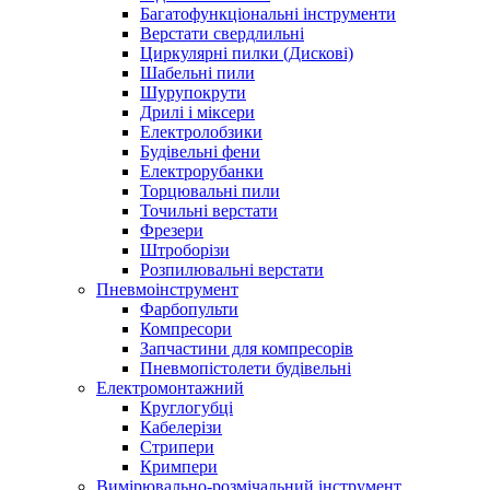
Багатофункціональні інструменти
Верстати свердлильні
Циркулярні пилки (Дискові)
Шабельні пили
Шурупокрути
Дрилі і міксери
Електролобзики
Будівельні фени
Електрорубанки
Торцювальні пили
Точильні верстати
Фрезери
Штроборізи
Розпилювальні верстати
Пневмоінструмент
Фарбопульти
Компресори
Запчастини для компресорів
Пневмопістолети будівельні
Електромонтажний
Круглогубці
Кабелерізи
Стрипери
Кримпери
Вимірювально-розмічальний інструмент