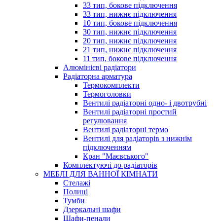
33 тип, бокове підключення
33 тип, нижнє підключення
10 тип, бокове підключення
30 тип, нижнє підключення
20 тип, нижнє підключення
21 тип, нижнє підключення
11 тип, бокове підключення
Алюмінієві радіатори
Радіаторна арматура
Термокомплекти
Термоголовки
Вентилі радіаторні одно- і двотрубні
Вентилі радіаторні простий
регулювання
Вентилі радіаторні термо
Вентилі для радіаторів з нижнім
підключенням
Кран "Маєвського"
Комплектуючі до радіаторів
МЕБЛІ ДЛЯ ВАННОЇ КІМНАТИ
Стелажі
Полиці
Тумби
Дзеркальні шафи
Шафи-пенали