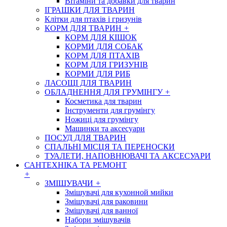
Вітаміни та добавки для тварин
ІГРАШКИ ДЛЯ ТВАРИН
Клітки для птахів і гризунів
КОРМ ДЛЯ ТВАРИН
+
КОРМ ДЛЯ КІШОК
КОРМИ ДЛЯ СОБАК
КОРМ ДЛЯ ПТАХІВ
КОРМ ДЛЯ ГРИЗУНІВ
КОРМИ ДЛЯ РИБ
ЛАСОЩІ ДЛЯ ТВАРИН
ОБЛАДНЕННЯ ДЛЯ ГРУМІНГУ
+
Косметика для тварин
Інструменти для грумінгу
Ножиці для грумінгу
Машинки та аксесуари
ПОСУД ДЛЯ ТВАРИН
СПАЛЬНІ МІСЦЯ ТА ПЕРЕНОСКИ
ТУАЛЕТИ, НАПОВНЮВАЧІ ТА АКСЕСУАРИ
САНТЕХНІКА ТА РЕМОНТ
+
ЗМІШУВАЧИ
+
Змішувачі для кухонной мийки
Змішувачі для раковини
Змішувачі для ванної
Набори змішувачів