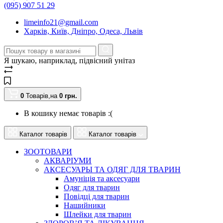
(095) 907 51 29
limeinfo21@gmail.com
Харків, Київ, Дніпро, Одеса, Львів
Я шукаю, наприклад,
підвісний унітаз
0
Товарів,
на
0
грн.
В кошику немає товарів :(
Каталог товарів
Каталог товарів
ЗООТОВАРИ
АКВАРІУМИ
АКСЕСУАРЫ ТА ОДЯГ ДЛЯ ТВАРИН
Амуніція та аксесуари
Одяг для тварин
Повідці для тварин
Нашийники
Шлейки для тварин