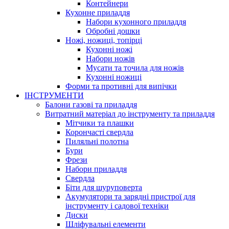
Контейнери
Кухонне приладдя
Набори кухонного приладдя
Обробні дошки
Ножі, ножиці, топірці
Кухонні ножі
Набори ножів
Мусати та точила для ножів
Кухонні ножиці
Форми та противні для випічки
ІНСТРУМЕНТИ
Балони газові та приладдя
Витратний матеріал до інструменту та приладдя
Мітчики та плашки
Корончасті свердла
Пиляльні полотна
Бури
Фрези
Набори приладдя
Свердла
Біти для шуруповерта
Акумулятори та зарядні пристрої для
інструменту і садової техніки
Диски
Шліфувальні елементи