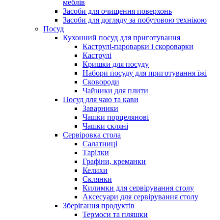
меблів
Засоби для очищення поверхонь
Засоби для догляду за побутовою технікою
Посуд
Кухонний посуд для приготування
Каструлі-пароварки і скороварки
Каструлі
Кришки для посуду
Набори посуду для приготування їжі
Сковороди
Чайники для плити
Посуд для чаю та кави
Заварники
Чашки порцелянові
Чашки скляні
Сервіровка стола
Салатниці
Тарілки
Графіни, креманки
Келихи
Склянки
Килимки для сервірування столу
Аксесуари для сервірування столу
Зберігання продуктів
Термоси та пляшки