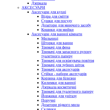
Дзеркала
АКСЕСУАРИ
Аксесуари для кухні
Відра для сміття
Сушки для посуду
Дозатори для миючого засобу
Кошики для мийки
Аксесуари для ванної кімнати
Мильниці
Шторки для ванни
Тримачі для фена
Тримачі для запасного рулону
туалетного паперу
Тримачі для освіжувача повітря
Тримачі для зубних щіток
Тримачі для аксесуарів
Стійки - набори аксесуарів
Корзина для білизни
Килимки для ванної
Дзеркала косметичні
Тримачі для туалетного паперу
Йоржики для унітазу
Поручні
Дозатори рідкого мила
Склянки