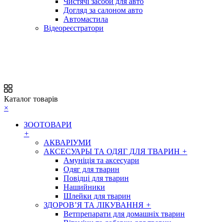
Чистячі засоби для авто
Догляд за салоном авто
Автомастила
Відеореєстратори
Каталог товарів
×
ЗООТОВАРИ
+
АКВАРІУМИ
АКСЕСУАРЫ ТА ОДЯГ ДЛЯ ТВАРИН
+
Амуніція та аксесуари
Одяг для тварин
Повідці для тварин
Нашийники
Шлейки для тварин
ЗДОРОВ’Я ТА ЛІКУВАННЯ
+
Ветпрепарати для домашніх тварин