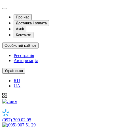
Про нас
Доставка і оплата
Акції
Контакти
Особистий кабінет
Реєстрація
Авторизація
Українська
RU
UA
(097) 309 02 05