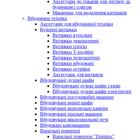
Аксесуари до товарів для догляду за
будинком і одягом
Машинки для видалення катишків
Вбудована техніка
Аксесуари для вбудованої техніки
Кухонні витяжки
Витяжки купольні
Витяжки декоративні
Витяжки плоскі
Витяжки Т-подібні
Витяжки телескопічні
Витяжки вбудовані
Витяжки острівні
Аксесуари для витяжок
Вбудовувані духові шафи
Вбудовувані духові шафи газові
Вбудовувані духові шафи електричні
Вбудовувані посудомийні машини
Вбудовувані винні шафи
Вбудовувані морозильні камери
Вбудовувані пральні машини
Вбудовувані мікрохвильові печі
Вбудовані кавомашини
Варильні поверхні
Варильні поверхні "Domino"