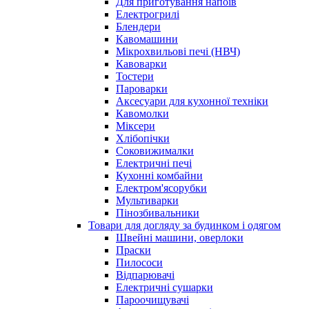
Для приготування напоїв
Електрогрилі
Блендери
Кавомашини
Мікрохвильові печі (НВЧ)
Кавоварки
Тостери
Пароварки
Аксесуари для кухонної техніки
Кавомолки
Міксери
Хлібопічки
Соковижималки
Електричні печі
Кухонні комбайни
Електром'ясорубки
Мультиварки
Пінозбивальники
Товари для догляду за будинком і одягом
Швейні машини, оверлоки
Праски
Пилососи
Відпарювачі
Електричні сушарки
Пароочищувачі