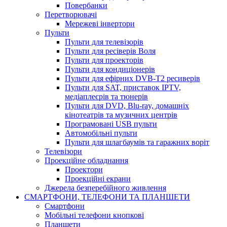
Повербанки
Перетворювачі
Мережеві інвертори
Пульти
Пульти для телевізорів
Пульти для ресіверів Воля
Пульти для проекторів
Пульти для кондиціонерів
Пульти для ефірних DVB-T2 ресиверів
Пульти для SAT, приставок IPTV,
медіаплеєрів та тюнерів
Пульти для DVD, Blu-ray, домашніх
кінотеатрів та музичних центрів
Програмовані USB пульти
Автомобільні пульти
Пульти для шлагбаумів та гаражних воріт
Телевізори
Проекційне обладнання
Проектори
Проекційні екрани
Джерела безперебійного живлення
СМАРТФОНИ, ТЕЛЕФОНИ ТА ПЛАНШЕТИ
Смартфони
Мобільні телефони кнопкові
Планшети