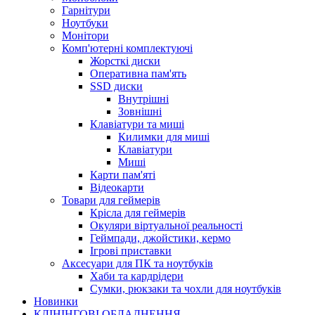
Гарнітури
Ноутбуки
Монітори
Комп'ютерні комплектуючі
Жорсткі диски
Оперативна пам'ять
SSD диски
Внутрішні
Зовнішні
Клавіатури та миші
Килимки для миші
Клавіатури
Миші
Карти пам'яті
Відеокарти
Товари для геймерів
Крісла для геймерів
Окуляри віртуальної реальності
Геймпади, джойстики, кермо
Ігрові приставки
Аксесуари для ПК та ноутбуків
Хаби та кардрідери
Сумки, рюкзаки та чохли для ноутбуків
Новинки
КЛІНІНГОВІ ОБЛАДНЕННЯ