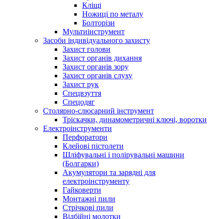
Кліщі
Ножиці по металу
Болторізи
Мультиінструмент
Засоби індивідуального захисту
Захист голови
Захист органів дихання
Захист органів зору
Захист органів слуху
Захист рук
Спецвзуття
Спецодяг
Столярно-слюсарний інструмент
Тріскачки, динамометричні ключі, воротки
Електроінструменти
Перфоратори
Клейові пістолети
Шліфувальні і полірувальні машини
(Болгарки)
Акумулятори та зарядні для
електроінструменту
Гайковерти
Монтажні пили
Стрічкові пили
Відбійні молотки