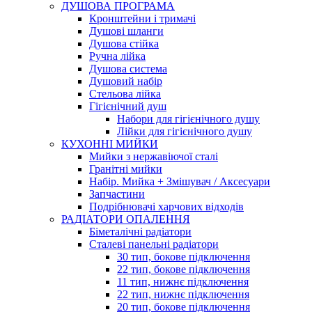
ДУШОВА ПРОГРАМА
Кронштейни і тримачі
Душові шланги
Душова стійка
Ручна лійка
Душова система
Душовий набір
Стельова лійка
Гігієнічний душ
Набори для гігієнічного душу
Лійки для гігієнічного душу
КУХОННІ МИЙКИ
Мийки з нержавіючої сталі
Гранітні мийки
Набір. Мийка + Змішувач / Аксесуари
Запчастини
Подрібнювачі харчових відходів
РАДІАТОРИ ОПАЛЕННЯ
Біметалічні радіатори
Сталеві панельні радіатори
30 тип, бокове підключення
22 тип, бокове підключення
11 тип, нижнє підключення
22 тип, нижнє підключення
20 тип, бокове підключення