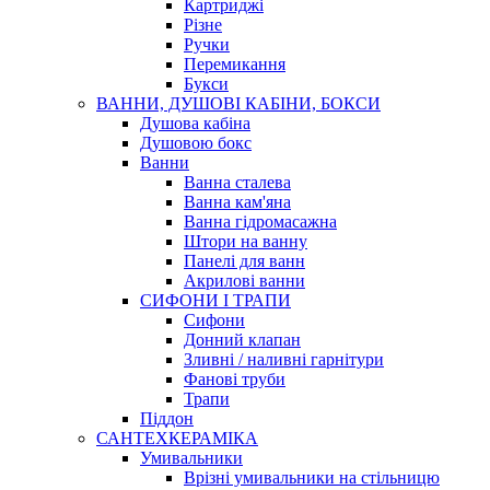
Картриджі
Різне
Ручки
Перемикання
Букси
ВАННИ, ДУШОВІ КАБІНИ, БОКСИ
Душова кабіна
Душовою бокс
Ванни
Ванна сталева
Ванна кам'яна
Ванна гідромасажна
Штори на ванну
Панелі для ванн
Акрилові ванни
СИФОНИ І ТРАПИ
Сифони
Донний клапан
Зливні / наливні гарнітури
Фанові труби
Трапи
Піддон
САНТЕХКЕРАМІКА
Умивальники
Врізні умивальники на стільницю