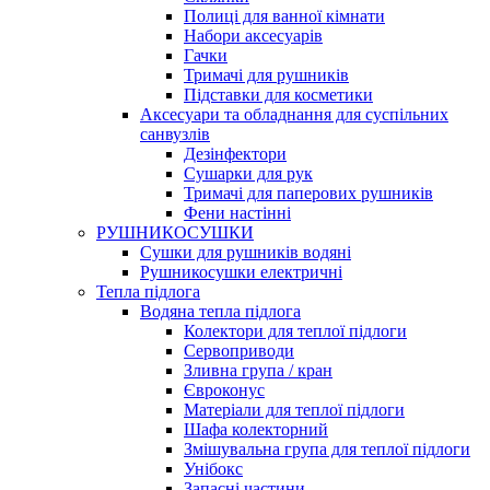
Полиці для ванної кімнати
Набори аксесуарів
Гачки
Тримачі для рушників
Підставки для косметики
Аксесуари та обладнання для суспільних
санвузлів
Дезінфектори
Сушарки для рук
Тримачі для паперових рушників
Фени настінні
РУШНИКОСУШКИ
Сушки для рушників водяні
Рушникосушки електричні
Тепла підлога
Водяна тепла підлога
Колектори для теплої підлоги
Сервоприводи
Зливна група / кран
Євроконус
Матеріали для теплої підлоги
Шафа колекторний
Змішувальна група для теплої підлоги
Унібокс
Запасні частини