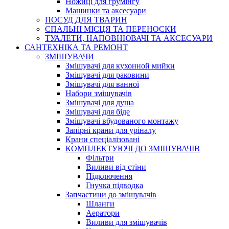
Ножиці для грумінгу
Машинки та аксесуари
ПОСУД ДЛЯ ТВАРИН
СПАЛЬНІ МІСЦЯ ТА ПЕРЕНОСКИ
ТУАЛЕТИ, НАПОВНЮВАЧІ ТА АКСЕСУАРИ
САНТЕХНІКА ТА РЕМОНТ
ЗМІШУВАЧИ
Змішувачі для кухонной мийки
Змішувачі для раковини
Змішувачі для ванної
Набори змішувачів
Змішувачі для душа
Змішувачі для біде
Змішувачі вбудованого монтажу
Запірні крани для уріналу
Крани спеціалізовані
КОМПЛЕКТУЮЧІ ДО ЗМІШУВАЧІВ
Фільтри
Виливи від стіни
Підключення
Гнучка підводка
Запчастини до змішувачів
Шланги
Аератори
Виливи для змішувачів