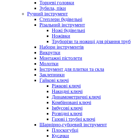
Торцеві головки
Зубила, піки
Ручний інструмент
Степлери будівельні
Різальний інструмент
Ножі будівельні
Ножівки
Труборізи та ножиці для різання труб
Набори інструментів
Викрутки
Монтажні пістолети
Молотки
Інструмент для плитки та скла
Заклепники
Гайкові ключі
Ріжкові ключі
Накидні ключі
Динамометричні ключі
Комбіновані ключі
Імбусові ключі
Розвідні ключі
Газові і трубні ключі
Шарнірно-губцевий інструмент
Плоскогубцi
Кусачки