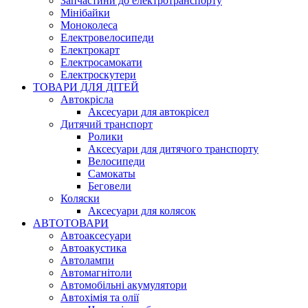
Запчастини до електротранспорту
Мінібайки
Моноколеса
Електровелосипеди
Електрокарт
Електросамокати
Електроскутери
ТОВАРИ ДЛЯ ДІТЕЙ
Автокрісла
Аксесуари для автокрісел
Дитячий транспорт
Ролики
Аксесуари для дитячого транспорту
Велосипеди
Самокаты
Беговели
Коляски
Аксесуари для колясок
АВТОТОВАРИ
Автоаксесуари
Автоакустика
Автолампи
Автомагнітоли
Автомобільні акумулятори
Автохімія та олії