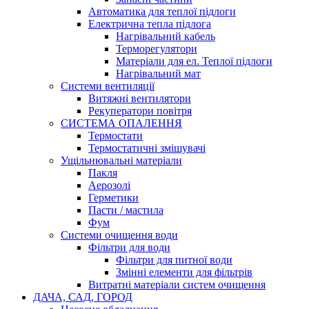
Автоматика для теплої підлоги
Електрична тепла підлога
Нагрівальний кабель
Терморегулятори
Матеріали для ел. Теплої підлоги
Нагрівальний мат
Системи вентиляції
Витяжні вентилятори
Рекуператори повітря
СИСТЕМА ОПАЛЕННЯ
Термостати
Термостатичні змішувачі
Ущільнювальні матеріали
Пакля
Аерозолі
Герметики
Пасти / мастила
Фум
Системи очищення води
Фільтри для води
Фільтри для питної води
Змінні елементи для фільтрів
Витратні матеріали систем очищення
ДАЧА, САД, ГОРОД