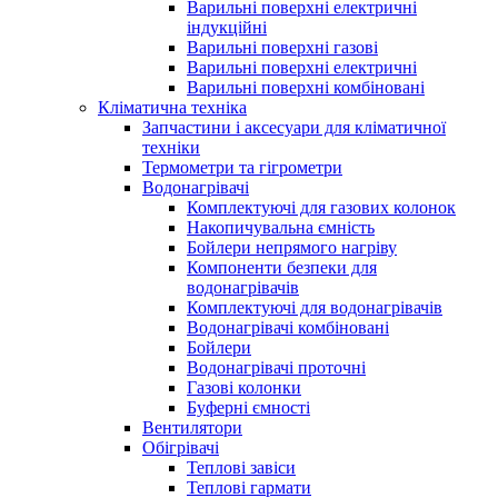
Варильні поверхні електричні
індукційні
Варильні поверхні газові
Варильні поверхні електричні
Варильні поверхні комбіновані
Кліматична техніка
Запчастини і аксесуари для кліматичної
техніки
Термометри та гігрометри
Водонагрівачі
Комплектуючі для газових колонок
Накопичувальна ємність
Бойлери непрямого нагріву
Компоненти безпеки для
водонагрівачів
Комплектуючі для водонагрівачів
Водонагрівачі комбіновані
Бойлери
Водонагрівачі проточні
Газові колонки
Буферні ємності
Вентилятори
Обігрівачі
Теплові завіси
Теплові гармати