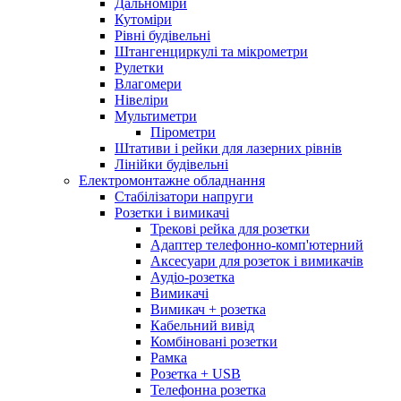
Дальноміри
Кутоміри
Рівні будівельні
Штангенциркулі та мікрометри
Рулетки
Влагомери
Нівеліри
Мультиметри
Пірометри
Штативи і рейки для лазерних рівнів
Лінійки будівельні
Електромонтажне обладнання
Стабілізатори напруги
Розетки і вимикачі
Трекові рейка для розетки
Адаптер телефонно-комп'ютерний
Аксесуари для розеток і вимикачів
Аудіо-розетка
Вимикачі
Вимикач + розетка
Кабельний вивід
Комбіновані розетки
Рамка
Розетка + USB
Телефонна розетка