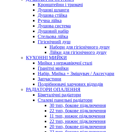
Кронштейни і тримачі
Душові шланги
Душова стійка
Ручна лійка
Душова система
Душовий набір
Стельова лійка
Гігієнічний душ
Набори для гігієнічного душу
Лійки для гігієнічного душу
КУХОННІ МИЙКИ
Мийки з нержавіючої сталі
Гранітні мийки
Набір. Мийка + Змішувач / Аксесуари
Запчастини
Подрібнювачі харчових відходів
РАДІАТОРИ ОПАЛЕННЯ
Біметалічні радіатори
Сталеві панельні радіатори
30 тип, бокове підключення
22 тип, бокове підключення
11 тип, нижнє підключення
22 тип, нижнє підключення
20 тип, бокове підключення
33 тип, бокове підключення