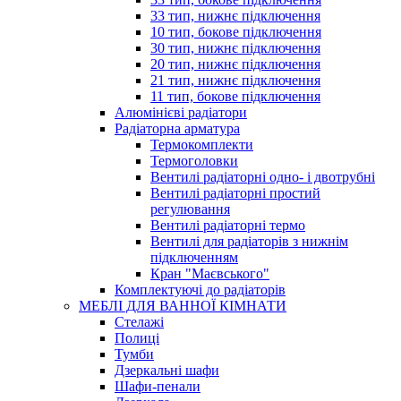
33 тип, нижнє підключення
10 тип, бокове підключення
30 тип, нижнє підключення
20 тип, нижнє підключення
21 тип, нижнє підключення
11 тип, бокове підключення
Алюмінієві радіатори
Радіаторна арматура
Термокомплекти
Термоголовки
Вентилі радіаторні одно- і двотрубні
Вентилі радіаторні простий
регулювання
Вентилі радіаторні термо
Вентилі для радіаторів з нижнім
підключенням
Кран "Маєвського"
Комплектуючі до радіаторів
МЕБЛІ ДЛЯ ВАННОЇ КІМНАТИ
Стелажі
Полиці
Тумби
Дзеркальні шафи
Шафи-пенали