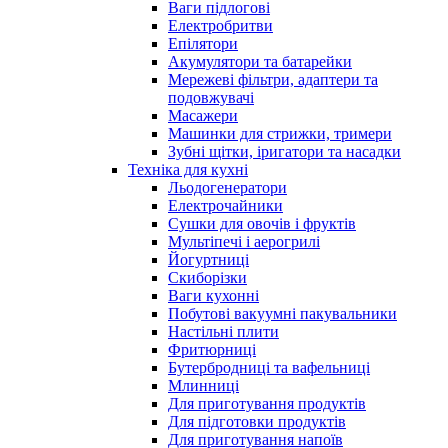
Ваги підлогові
Електробритви
Епілятори
Акумулятори та батарейки
Мережеві фільтри, адаптери та
подовжувачі
Масажери
Машинки для стрижки, тримери
Зубні щітки, іригатори та насадки
Техніка для кухні
Льодогенератори
Електрочайники
Сушки для овочів і фруктів
Мультіпечі і аерогрилі
Йогуртниці
Скиборізки
Ваги кухонні
Побутові вакуумні пакувальники
Настільні плити
Фритюрниці
Бутербродниці та вафельниці
Млинниці
Для приготування продуктів
Для підготовки продуктів
Для приготування напоїв