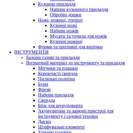
Кухонне приладдя
Набори кухонного приладдя
Обробні дошки
Ножі, ножиці, топірці
Кухонні ножі
Набори ножів
Мусати та точила для ножів
Кухонні ножиці
Форми та противні для випічки
ІНСТРУМЕНТИ
Балони газові та приладдя
Витратний матеріал до інструменту та приладдя
Мітчики та плашки
Корончасті свердла
Пиляльні полотна
Бури
Фрези
Набори приладдя
Свердла
Біти для шуруповерта
Акумулятори та зарядні пристрої для
інструменту і садової техніки
Диски
Шліфувальні елементи
Торцеві головки