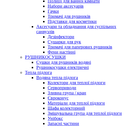
Полиці для ванної кімнати
Набори аксесуарів
Гачки
Тримачі для рушників
Підставки для косметики
Аксесуари та обладнання для суспільних
санвузлів
Дезінфектори
Сушарки для рук
Тримачі для паперових рушників
Фени настінні
РУШНИКОСУШКИ
Сушки для рушників водяні
Рушникосушки електричні
Тепла підлога
Водяна тепла підлога
Колектори для теплої підлоги
Сервоприводи
Зливна група / кран
Євроконус
Матеріали для теплої підлоги
Шафа колекторний
Змішувальна група для теплої підлоги
Унібокс
Запасні частини