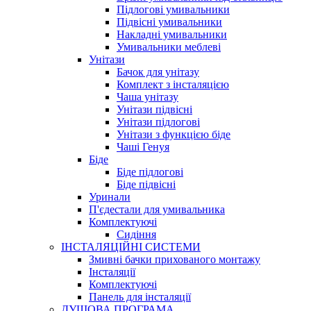
Підлогові умивальники
Підвісні умивальники
Накладні умивальники
Умивальники меблеві
Унітази
Бачок для унітазу
Комплект з інсталяцією
Чаша унітазу
Унітази підвісні
Унітази підлогові
Унітази з функцією біде
Чаші Генуя
Біде
Біде підлогові
Біде підвісні
Уринали
П'єдестали для умивальника
Комплектуючі
Сидіння
ІНСТАЛЯЦІЙНІ СИСТЕМИ
Змивні бачки прихованого монтажу
Інсталяції
Комплектуючі
Панель для інсталяції
ДУШОВА ПРОГРАМА