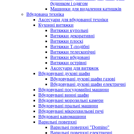
будинком і одягом
Машинки для видалення катишків
Вбудована техніка
Аксесуари для вбудованої техніки
Кухонні витяжки
Витяжки купольні
Витяжки декоративні
Витяжки плоскі
Витяжки Т-подібні
Витяжки телескопічні
Витяжки вбудовані
Витяжки острівні
Аксесуари для витяжок
Вбудовувані духові шафи
Вбудовувані духові шафи газові
Вбудовувані духові шафи електричні
Вбудовувані посудомийні машини
Вбудовувані винні шафи
Вбудовувані морозильні камери
Вбудовувані пральні машини
Вбудовувані мікрохвильові печі
Вбудовані кавомашини
Варильні поверхні
Варильні поверхні "Domino"
Варильні поверхні електричні