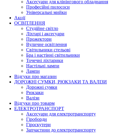
Аксесуари для клінінгового обладнання
Професійні пилососи
Універсальні мийки
Акції
ОСВІТЛЕННЯ
Студійне світло
Ліхтарі і аксесуари
Прожектори
Вуличне освітлення
Світильники стельові
Бра і настінні світильники
Точечні ліхтарики
Настільні лампи
Лампи
Відгуки про магазин
ДОРОЖНІ СУМКИ, РЮКЗАКИ ТА ВАЛІЗИ
Дорожні сумки
Рюкзаки
Валізи
Відгуки про товарм
ЕЛЕКТРОТРАНСПОРТ
Аксесуари для електротранспорту
Гіроборди
Гіроскутери
Запчастини до електротранспорту