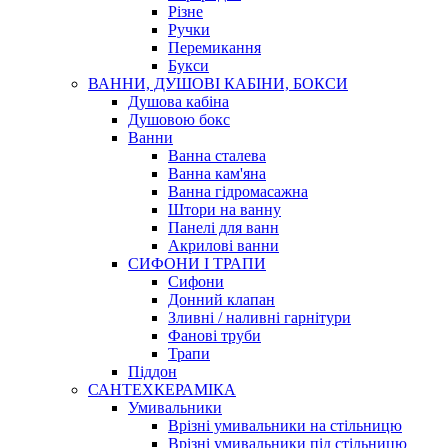
Різне
Ручки
Перемикання
Букси
ВАННИ, ДУШОВІ КАБІНИ, БОКСИ
Душова кабіна
Душовою бокс
Ванни
Ванна сталева
Ванна кам'яна
Ванна гідромасажна
Штори на ванну
Панелі для ванн
Акрилові ванни
СИФОНИ І ТРАПИ
Сифони
Донний клапан
Зливні / наливні гарнітури
Фанові труби
Трапи
Піддон
САНТЕХКЕРАМІКА
Умивальники
Врізні умивальники на стільницю
Врізні умивальники під стільницю