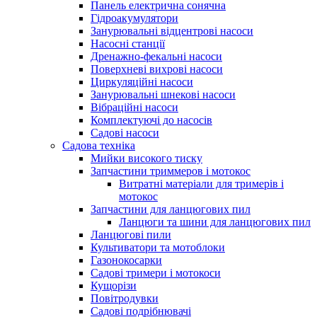
Панель електрична сонячна
Гідроакумулятори
Занурювальні відцентрові насоси
Насосні станції
Дренажно-фекальні насоси
Поверхневі вихрові насоси
Циркуляційні насоси
Занурювальні шнекові насоси
Вібраційні насоси
Комплектуючі до насосів
Cадові насоси
Садова техніка
Мийки високого тиску
Запчастини триммеров і мотокос
Витратні матеріали для тримерів і
мотокос
Запчастини для ланцюгових пил
Ланцюги та шини для ланцюгових пил
Ланцюгові пили
Культиватори та мотоблоки
Газонокосарки
Садові тримери і мотокоси
Кущорізи
Повітродувки
Садові подрібнювачі