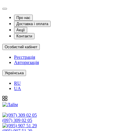
Про нас
Доставка і оплата
Акції
Контакти
Особистий кабінет
Реєстрація
Авторизація
Українська
RU
UA
(097) 309 02 05
(095) 907 51 29