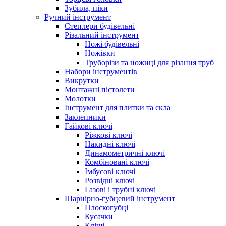
Зубила, піки
Ручний інструмент
Степлери будівельні
Різальний інструмент
Ножі будівельні
Ножівки
Труборізи та ножиці для різання труб
Набори інструментів
Викрутки
Монтажні пістолети
Молотки
Інструмент для плитки та скла
Заклепники
Гайкові ключі
Ріжкові ключі
Накидні ключі
Динамометричні ключі
Комбіновані ключі
Імбусові ключі
Розвідні ключі
Газові і трубні ключі
Шарнірно-губцевий інструмент
Плоскогубцi
Кусачки
Кліщі