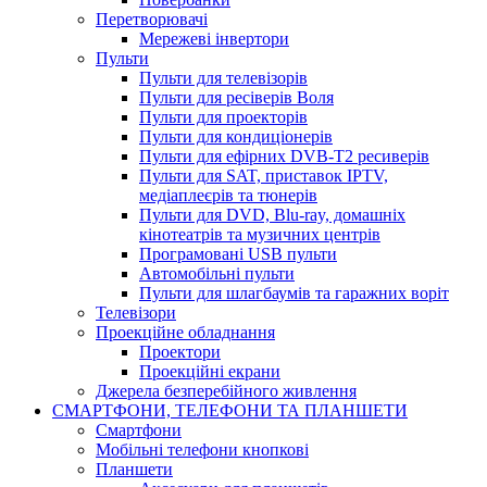
Перетворювачі
Мережеві інвертори
Пульти
Пульти для телевізорів
Пульти для ресіверів Воля
Пульти для проекторів
Пульти для кондиціонерів
Пульти для ефірних DVB-T2 ресиверів
Пульти для SAT, приставок IPTV,
медіаплеєрів та тюнерів
Пульти для DVD, Blu-ray, домашніх
кінотеатрів та музичних центрів
Програмовані USB пульти
Автомобільні пульти
Пульти для шлагбаумів та гаражних воріт
Телевізори
Проекційне обладнання
Проектори
Проекційні екрани
Джерела безперебійного живлення
СМАРТФОНИ, ТЕЛЕФОНИ ТА ПЛАНШЕТИ
Смартфони
Мобільні телефони кнопкові
Планшети