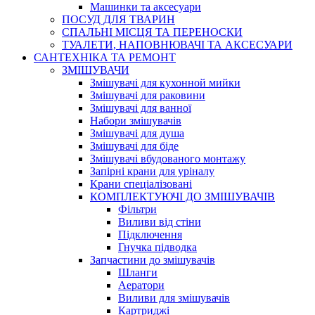
Машинки та аксесуари
ПОСУД ДЛЯ ТВАРИН
СПАЛЬНІ МІСЦЯ ТА ПЕРЕНОСКИ
ТУАЛЕТИ, НАПОВНЮВАЧІ ТА АКСЕСУАРИ
САНТЕХНІКА ТА РЕМОНТ
ЗМІШУВАЧИ
Змішувачі для кухонной мийки
Змішувачі для раковини
Змішувачі для ванної
Набори змішувачів
Змішувачі для душа
Змішувачі для біде
Змішувачі вбудованого монтажу
Запірні крани для уріналу
Крани спеціалізовані
КОМПЛЕКТУЮЧІ ДО ЗМІШУВАЧІВ
Фільтри
Виливи від стіни
Підключення
Гнучка підводка
Запчастини до змішувачів
Шланги
Аератори
Виливи для змішувачів
Картриджі