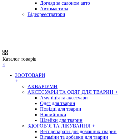
Догляд за салоном авто
Автомастила
Відеореєстратори
Каталог товарів
×
ЗООТОВАРИ
+
АКВАРІУМИ
АКСЕСУАРЫ ТА ОДЯГ ДЛЯ ТВАРИН
+
Амуніція та аксесуари
Одяг для тварин
Повідці для тварин
Нашийники
Шлейки для тварин
ЗДОРОВ’Я ТА ЛІКУВАННЯ
+
Ветпрепарати для домашніх тварин
Вітаміни та добавки для тварин