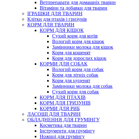
Ветпрепарати для домашніх тварин
Вітаміни та добавки для тварин
ІГРАШКИ ДЛЯ ТВАРИН
Клітки для птахів і гризунів
КОРМ ДЛЯ ТВАРИН
КОРМ ДЛЯ КІШОК
Сухий корм для котів
Вологий корм для кішок
Замінники молока для кішок
Корм для кошенят
Корм для дорослих кішок
КОРМИ ДЛЯ СОБАК
Вологий корм для собак
Корм для літніх собак
Корм для цуценят
Замінники молока для собак
Сухий корм для собак
КОРМ ДЛЯ ПТАХІВ
КОРМ ДЛЯ ГРИЗУНІВ
КОРМИ ДЛЯ РИБ
ЛАСОЩІ ДЛЯ ТВАРИН
ОБЛАДНЕННЯ ДЛЯ ГРУМІНГУ
Косметика для тварин
Інструменти для грумінгу
Ножиці для грумінгу