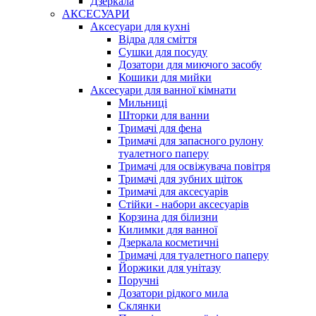
Дзеркала
АКСЕСУАРИ
Аксесуари для кухні
Відра для сміття
Сушки для посуду
Дозатори для миючого засобу
Кошики для мийки
Аксесуари для ванної кімнати
Мильниці
Шторки для ванни
Тримачі для фена
Тримачі для запасного рулону
туалетного паперу
Тримачі для освіжувача повітря
Тримачі для зубних щіток
Тримачі для аксесуарів
Стійки - набори аксесуарів
Корзина для білизни
Килимки для ванної
Дзеркала косметичні
Тримачі для туалетного паперу
Йоржики для унітазу
Поручні
Дозатори рідкого мила
Склянки