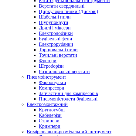
Багатофункціональні інструменти
Верстати свердлильні
Циркулярні пилки (Дискові)
Шабельні пили
Шурупокрути
Дрилі і міксери
Електролобзики
Будівельні фени
Електрорубанки
Торцювальні пили
Точильні верстати
Фрезери
Штроборізи
Розпилювальні верстати
Пневмоінструмент
Фарбопульти
Компресори
Запчастини для компресорів
Пневмопістолети будівельні
Електромонтажний
Круглогубці
Кабелерізи
Стрипери
Кримпери
Вимірювально-розмічальний інструмент