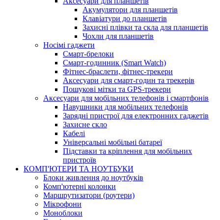
Аксесуари для планшетів
Акумулятори для планшетів
Клавіатури до планшетів
Захисні плівки та скла для планшетів
Чохли для планшетів
Носімі гаджети
Смарт-брелоки
Смарт-годинник (Smart Watch)
Фітнес-браслети, фітнес-трекери
Аксесуари для смарт-годин та трекерів
Пошукові мітки та GPS-трекери
Аксесуари для мобільних телефонів і смартфонів
Навушники для мобільних телефонів
Зарядні пристрої для електронних гаджетів
Захисне скло
Кабелі
Універсальні мобільні батареї
Підставки та кріплення для мобільних
пристроїв
КОМП'ЮТЕРИ ТА НОУТБУКИ
Блоки живлення до ноутбуків
Комп'ютерні колонки
Маршрутизатори (роутери)
Мікрофони
Моноблоки