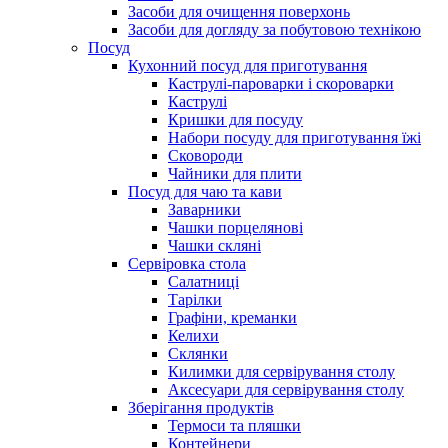
Засоби для очищення поверхонь
Засоби для догляду за побутовою технікою
Посуд
Кухонний посуд для приготування
Каструлі-пароварки і скороварки
Каструлі
Кришки для посуду
Набори посуду для приготування їжі
Сковороди
Чайники для плити
Посуд для чаю та кави
Заварники
Чашки порцелянові
Чашки скляні
Сервіровка стола
Салатниці
Тарілки
Графіни, креманки
Келихи
Склянки
Килимки для сервірування столу
Аксесуари для сервірування столу
Зберігання продуктів
Термоси та пляшки
Контейнери