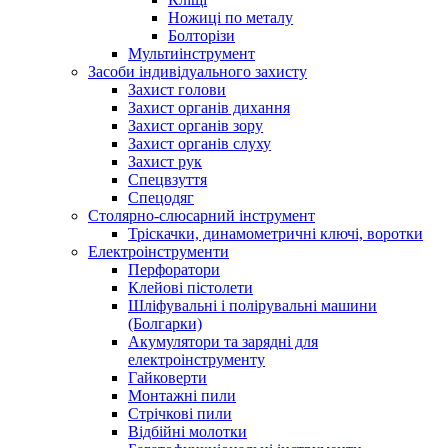
Ножиці по металу
Болторізи
Мультиінструмент
Засоби індивідуального захисту
Захист голови
Захист органів дихання
Захист органів зору
Захист органів слуху
Захист рук
Спецвзуття
Спецодяг
Столярно-слюсарний інструмент
Тріскачки, динамометричні ключі, воротки
Електроінструменти
Перфоратори
Клейові пістолети
Шліфувальні і полірувальні машини
(Болгарки)
Акумулятори та зарядні для
електроінструменту
Гайковерти
Монтажні пили
Стрічкові пили
Відбійні молотки