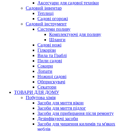
Аксесуари для садової техніки
Садовий інвентар
Теплиці
Садові огорожі
Садовий інструмент
Системи поливу
Комплектуючі для поливу
Шланги
Садові ножі
Гілкорізи
Вила та Граблі
Пили садові
Сокири
Лопати
Ножиці садові
Обприскувачі
Секатори
ТОВАРИ ДЛЯ ДОМУ
Побутова хімія
Засоби для миття вікон
Засоби для миття підлог
Засоби для прибирання після ремонту
Дезінфікуючі засоби
Засоби для чищення килимів та м'яких
меблів