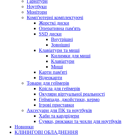
Гарнітури
Ноутбуки
Монітори
Комп'ютерні комплектуючі
Жорсткі диски
Оперативна пам'ять
SSD диски
Внутрішні
Зовнішні
Клавіатури та миші
Килимки для миші
Клавіатури
Миші
Карти пам'яті
Відеокарти
Товари для геймерів
Крісла для геймерів
Окуляри віртуальної реальності
Геймпади, джойстики, кермо
Ігрові приставки
Аксесуари для ПК та ноутбуків
Хаби та кардрідери
Сумки, рюкзаки та чохли для ноутбуків
Новинки
КЛІНІНГОВІ ОБЛАДНЕННЯ