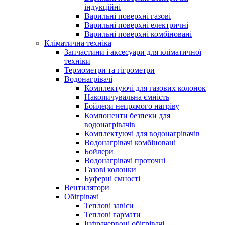
індукційні
Варильні поверхні газові
Варильні поверхні електричні
Варильні поверхні комбіновані
Кліматична техніка
Запчастини і аксесуари для кліматичної
техніки
Термометри та гігрометри
Водонагрівачі
Комплектуючі для газових колонок
Накопичувальна ємність
Бойлери непрямого нагріву
Компоненти безпеки для
водонагрівачів
Комплектуючі для водонагрівачів
Водонагрівачі комбіновані
Бойлери
Водонагрівачі проточні
Газові колонки
Буферні ємності
Вентилятори
Обігрівачі
Теплові завіси
Теплові гармати
Інфрачервоні обігрівачі