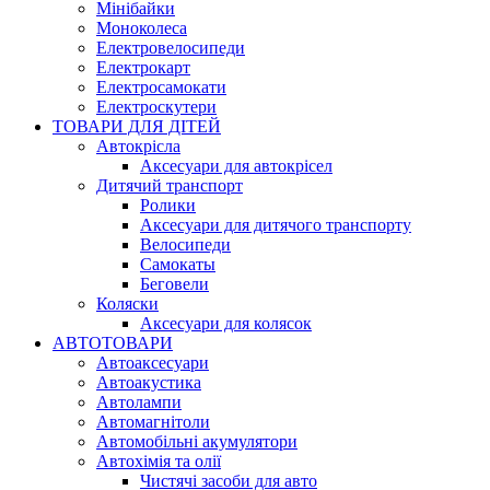
Мінібайки
Моноколеса
Електровелосипеди
Електрокарт
Електросамокати
Електроскутери
ТОВАРИ ДЛЯ ДІТЕЙ
Автокрісла
Аксесуари для автокрісел
Дитячий транспорт
Ролики
Аксесуари для дитячого транспорту
Велосипеди
Самокаты
Беговели
Коляски
Аксесуари для колясок
АВТОТОВАРИ
Автоаксесуари
Автоакустика
Автолампи
Автомагнітоли
Автомобільні акумулятори
Автохімія та олії
Чистячі засоби для авто