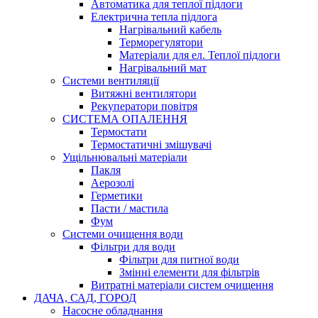
Автоматика для теплої підлоги
Електрична тепла підлога
Нагрівальний кабель
Терморегулятори
Матеріали для ел. Теплої підлоги
Нагрівальний мат
Системи вентиляції
Витяжні вентилятори
Рекуператори повітря
СИСТЕМА ОПАЛЕННЯ
Термостати
Термостатичні змішувачі
Ущільнювальні матеріали
Пакля
Аерозолі
Герметики
Пасти / мастила
Фум
Системи очищення води
Фільтри для води
Фільтри для питної води
Змінні елементи для фільтрів
Витратні матеріали систем очищення
ДАЧА, САД, ГОРОД
Насосне обладнання