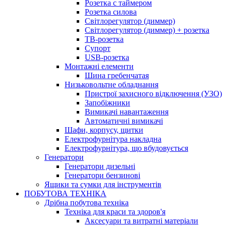
Розетка с таймером
Розетка силова
Світлорегулятор (диммер)
Світлорегулятор (диммер) + розетка
ТВ-розетка
Супорт
USB-розетка
Монтажні елементи
Шина гребенчатая
Низьковольтне обладнання
Пристрої захисного відключення (УЗО)
Запобіжники
Вимикачі навантаження
Автоматичні вимикачі
Шафи, корпусу, щитки
Електрофурнітура накладна
Електрофурнітура, що вбудовується
Генератори
Генератори дизельні
Генератори бензинові
Ящики та сумки для інструментів
ПОБУТОВА ТЕХНІКА
Дрібна побутова техніка
Техніка для краси та здоров'я
Аксесуари та витратні матеріали