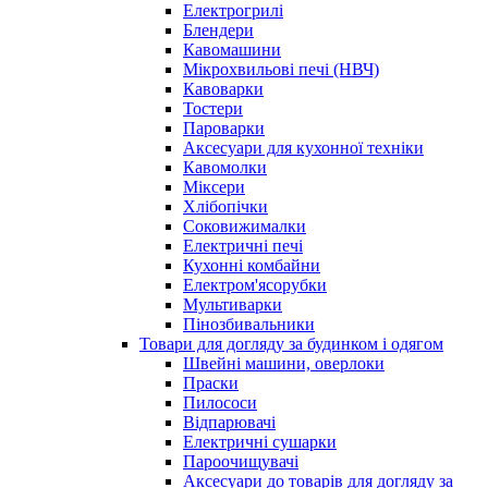
Електрогрилі
Блендери
Кавомашини
Мікрохвильові печі (НВЧ)
Кавоварки
Тостери
Пароварки
Аксесуари для кухонної техніки
Кавомолки
Міксери
Хлібопічки
Соковижималки
Електричні печі
Кухонні комбайни
Електром'ясорубки
Мультиварки
Пінозбивальники
Товари для догляду за будинком і одягом
Швейні машини, оверлоки
Праски
Пилососи
Відпарювачі
Електричні сушарки
Пароочищувачі
Аксесуари до товарів для догляду за