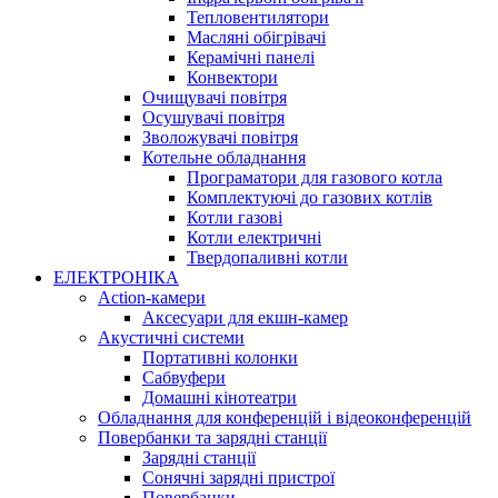
Тепловентилятори
Масляні обігрівачі
Керамічні панелі
Конвектори
Очищувачі повітря
Осушувачі повітря
Зволожувачі повітря
Котельне обладнання
Програматори для газового котла
Комплектуючі до газових котлів
Котли газові
Котли електричні
Твердопаливні котли
ЕЛЕКТРОНІКА
Action-камери
Аксесуари для екшн-камер
Акустичні системи
Портативні колонки
Сабвуфери
Домашні кінотеатри
Обладнання для конференцій і відеоконференцій
Повербанки та зарядні станції
Зарядні станції
Сонячні зарядні пристрої
Повербанки