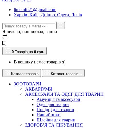
limeinfo21@gmail.com
Харків, Київ, Дніпро, Одеса, Львів
Я шукаю, наприклад,
ванна
0
Товарів,
на
0
грн.
В кошику немає товарів :(
Каталог товарів
Каталог товарів
ЗООТОВАРИ
АКВАРІУМИ
АКСЕСУАРЫ ТА ОДЯГ ДЛЯ ТВАРИН
Амуніція та аксесуари
Одяг для тварин
Повідці для тварин
Нашийники
Шлейки для тварин
ЗДОРОВ’Я ТА ЛІКУВАННЯ