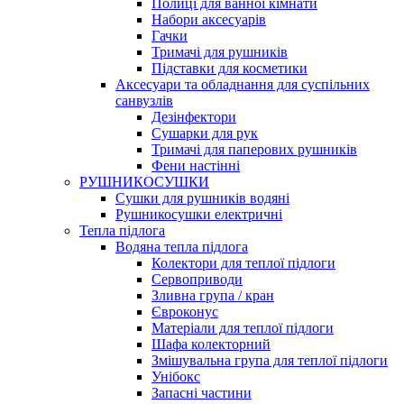
Полиці для ванної кімнати
Набори аксесуарів
Гачки
Тримачі для рушників
Підставки для косметики
Аксесуари та обладнання для суспільних
санвузлів
Дезінфектори
Сушарки для рук
Тримачі для паперових рушників
Фени настінні
РУШНИКОСУШКИ
Сушки для рушників водяні
Рушникосушки електричні
Тепла підлога
Водяна тепла підлога
Колектори для теплої підлоги
Сервоприводи
Зливна група / кран
Євроконус
Матеріали для теплої підлоги
Шафа колекторний
Змішувальна група для теплої підлоги
Унібокс
Запасні частини