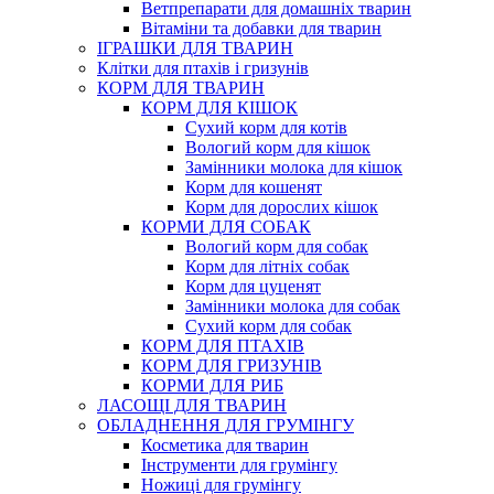
Ветпрепарати для домашніх тварин
Вітаміни та добавки для тварин
ІГРАШКИ ДЛЯ ТВАРИН
Клітки для птахів і гризунів
КОРМ ДЛЯ ТВАРИН
КОРМ ДЛЯ КІШОК
Сухий корм для котів
Вологий корм для кішок
Замінники молока для кішок
Корм для кошенят
Корм для дорослих кішок
КОРМИ ДЛЯ СОБАК
Вологий корм для собак
Корм для літніх собак
Корм для цуценят
Замінники молока для собак
Сухий корм для собак
КОРМ ДЛЯ ПТАХІВ
КОРМ ДЛЯ ГРИЗУНІВ
КОРМИ ДЛЯ РИБ
ЛАСОЩІ ДЛЯ ТВАРИН
ОБЛАДНЕННЯ ДЛЯ ГРУМІНГУ
Косметика для тварин
Інструменти для грумінгу
Ножиці для грумінгу