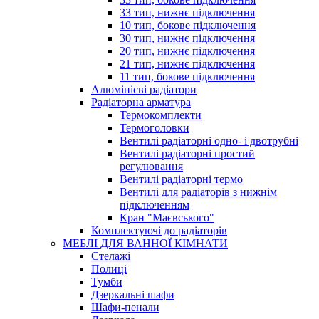
33 тип, нижнє підключення
10 тип, бокове підключення
30 тип, нижнє підключення
20 тип, нижнє підключення
21 тип, нижнє підключення
11 тип, бокове підключення
Алюмінієві радіатори
Радіаторна арматура
Термокомплекти
Термоголовки
Вентилі радіаторні одно- і двотрубні
Вентилі радіаторні простий
регулювання
Вентилі радіаторні термо
Вентилі для радіаторів з нижнім
підключенням
Кран "Маєвського"
Комплектуючі до радіаторів
МЕБЛІ ДЛЯ ВАННОЇ КІМНАТИ
Стелажі
Полиці
Тумби
Дзеркальні шафи
Шафи-пенали