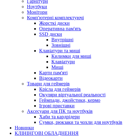
Гарнітури
Ноутбуки
Монітори
Комп'ютерні комплектуючі
Жорсткі диски
Оперативна пам'ять
SSD диски
Внутрішні
Зовнішні
Клавіатури та миші
Килимки для миші
Клавіатури
Миші
Карти пам'яті
Відеокарти
Товари для геймерів
Крісла для геймерів
Окуляри віртуальної реальності
Геймпади, джойстики, кермо
Ігрові приставки
Аксесуари для ПК та ноутбуків
Хаби та кардрідери
Сумки, рюкзаки та чохли для ноутбуків
Новинки
КЛІНІНГОВІ ОБЛАДНЕННЯ