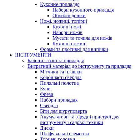
Кухонне приладдя
Набори кухонного приладдя
Обробні дошки
Ножі, ножиці, топірці
Кухонні ножі
Набори ножів
Мусати та точила для ножів
Кухонні ножиці
Форми та противні для випічки
ІНСТРУМЕНТИ
Балони газові та приладдя
Витратний матеріал до інструменту та приладдя
Мітчики та плашки
Корончасті свердла
Пиляльні полотна
Бури
Фрези
Набори приладдя
Свердла
Біти для шуруповерта
Акумулятори та зарядні пристрої для
інструменту і садової техніки
Диски
Шліфувальні елементи
Торцеві головки