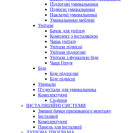
Підлогові умивальники
Підвісні умивальники
Накладні умивальники
Умивальники меблеві
Унітази
Бачок для унітазу
Комплект з інсталяцією
Чаша унітазу
Унітази підвісні
Унітази підлогові
Унітази з функцією біде
Чаші Генуя
Біде
Біде підлогові
Біде підвісні
Уринали
П'єдестали для умивальника
Комплектуючі
Сидіння
ІНСТАЛЯЦІЙНІ СИСТЕМИ
Змивні бачки прихованого монтажу
Інсталяції
Комплектуючі
Панель для інсталяції
ДУШОВА ПРОГРАМА