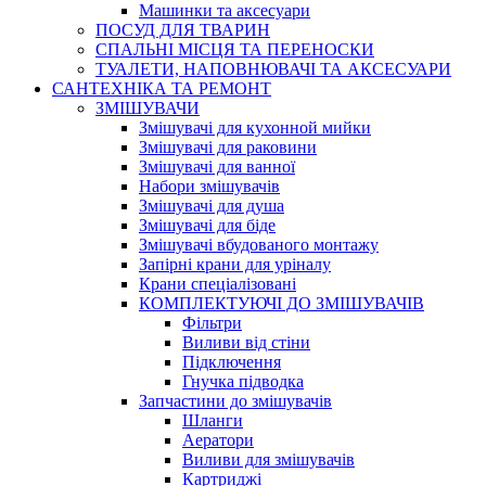
Машинки та аксесуари
ПОСУД ДЛЯ ТВАРИН
СПАЛЬНІ МІСЦЯ ТА ПЕРЕНОСКИ
ТУАЛЕТИ, НАПОВНЮВАЧІ ТА АКСЕСУАРИ
САНТЕХНІКА ТА РЕМОНТ
ЗМІШУВАЧИ
Змішувачі для кухонной мийки
Змішувачі для раковини
Змішувачі для ванної
Набори змішувачів
Змішувачі для душа
Змішувачі для біде
Змішувачі вбудованого монтажу
Запірні крани для уріналу
Крани спеціалізовані
КОМПЛЕКТУЮЧІ ДО ЗМІШУВАЧІВ
Фільтри
Виливи від стіни
Підключення
Гнучка підводка
Запчастини до змішувачів
Шланги
Аератори
Виливи для змішувачів
Картриджі