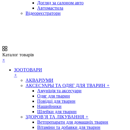
Догляд за салоном авто
Автомастила
Відеореєстратори
Каталог товарів
×
ЗООТОВАРИ
+
АКВАРІУМИ
АКСЕСУАРЫ ТА ОДЯГ ДЛЯ ТВАРИН
+
Амуніція та аксесуари
Одяг для тварин
Повідці для тварин
Нашийники
Шлейки для тварин
ЗДОРОВ’Я ТА ЛІКУВАННЯ
+
Ветпрепарати для домашніх тварин
Вітаміни та добавки для тварин