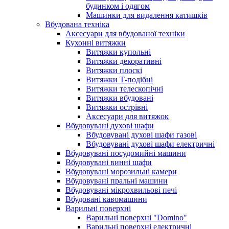
будинком і одягом
Машинки для видалення катишків
Вбудована техніка
Аксесуари для вбудованої техніки
Кухонні витяжки
Витяжки купольні
Витяжки декоративні
Витяжки плоскі
Витяжки Т-подібні
Витяжки телескопічні
Витяжки вбудовані
Витяжки острівні
Аксесуари для витяжок
Вбудовувані духові шафи
Вбудовувані духові шафи газові
Вбудовувані духові шафи електричні
Вбудовувані посудомийні машини
Вбудовувані винні шафи
Вбудовувані морозильні камери
Вбудовувані пральні машини
Вбудовувані мікрохвильові печі
Вбудовані кавомашини
Варильні поверхні
Варильні поверхні "Domino"
Варильні поверхні електричні