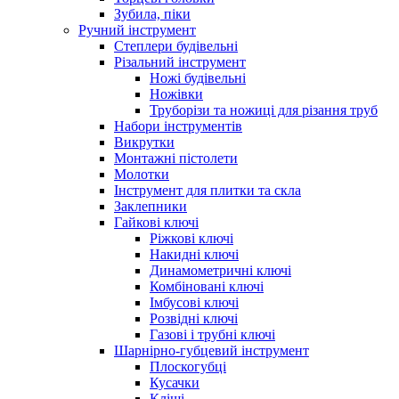
Зубила, піки
Ручний інструмент
Степлери будівельні
Різальний інструмент
Ножі будівельні
Ножівки
Труборізи та ножиці для різання труб
Набори інструментів
Викрутки
Монтажні пістолети
Молотки
Інструмент для плитки та скла
Заклепники
Гайкові ключі
Ріжкові ключі
Накидні ключі
Динамометричні ключі
Комбіновані ключі
Імбусові ключі
Розвідні ключі
Газові і трубні ключі
Шарнірно-губцевий інструмент
Плоскогубцi
Кусачки
Кліщі