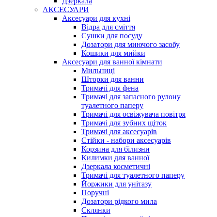
Дзеркала
АКСЕСУАРИ
Аксесуари для кухні
Відра для сміття
Сушки для посуду
Дозатори для миючого засобу
Кошики для мийки
Аксесуари для ванної кімнати
Мильниці
Шторки для ванни
Тримачі для фена
Тримачі для запасного рулону
туалетного паперу
Тримачі для освіжувача повітря
Тримачі для зубних щіток
Тримачі для аксесуарів
Стійки - набори аксесуарів
Корзина для білизни
Килимки для ванної
Дзеркала косметичні
Тримачі для туалетного паперу
Йоржики для унітазу
Поручні
Дозатори рідкого мила
Склянки