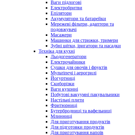
Ваги підлогові
Електробритви
Епілятори
Акумулятори та батарейки
Мережеві фільтри, адаптери та
подовжувачі
Масажери
Машинки для стрижки, тримери
Зубні щітки, іригатори та насадки
Техніка для кухні
Льодогенератори
Електрочайники
Сушки для овочів і фруктів
Мультіпечі і аерогрилі
Йогуртниці
Скиборізки
Ваги кухонні
Побутові вакуумні пакувальники
Настільні плити
Фритюрниці
Бутербродниці та вафельниці
Млинниці
Для приготування продуктів
Для підготовки продуктів
Для приготування напоїв