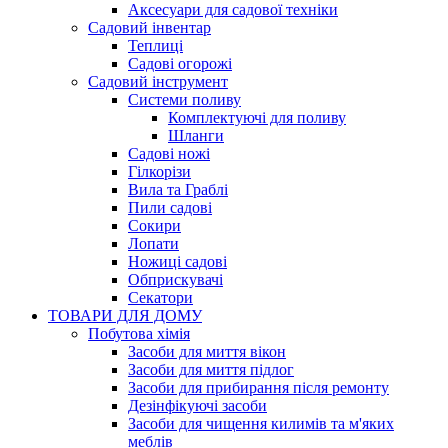
Аксесуари для садової техніки
Садовий інвентар
Теплиці
Садові огорожі
Садовий інструмент
Системи поливу
Комплектуючі для поливу
Шланги
Садові ножі
Гілкорізи
Вила та Граблі
Пили садові
Сокири
Лопати
Ножиці садові
Обприскувачі
Секатори
ТОВАРИ ДЛЯ ДОМУ
Побутова хімія
Засоби для миття вікон
Засоби для миття підлог
Засоби для прибирання після ремонту
Дезінфікуючі засоби
Засоби для чищення килимів та м'яких
меблів