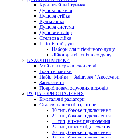
Кронштейни і тримачі
Душові шланги
Душова стійка
Ручна лійка
Душова система
Душовий набір
Стельова лійка
Гігієнічний душ
Набори для гігієнічного душу
Лійки для гігієнічного душу
КУХОННІ МИЙКИ
Мийки з нержавіючої сталі
Гранітні мийки
Набір. Мийка + Змішувач / Аксесуари
Запчастини
Подрібнювачі харчових відходів
РАДІАТОРИ ОПАЛЕННЯ
Біметалічні радіатори
Сталеві панельні радіатори
30 тип, бокове підключення
22 тип, бокове підключення
11 тип, нижнє підключення
22 тип, нижнє підключення
20 тип, бокове підключення
33 тип, бокове підключення