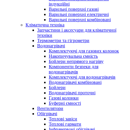
індукційні
Варильні поверхні газові
Варильні поверхні електричні
Варильні поверхні комбіновані
Кліматична техніка
Запчастини і аксесуари для кліматичної
техніки
Термометри та гігрометри
Водонагрівачі
Комплектуючі для газових колонок
Накопичувальна ємність
Бойлери непрямого нагріву
Компоненти безпеки для
водонагрівачів
Комплектуючі для водонагрівачів
Водонагрівачі комбіновані
Бойлери
Водонагрівачі проточні
Газові колонки
Буферні ємності
Вентилятори
Обігрівачі
Теплові завіси
Теплові гармати
Інфрачервоні обігрівачі