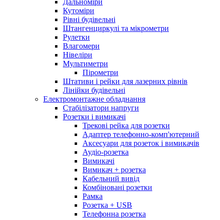
Дальноміри
Кутоміри
Рівні будівельні
Штангенциркулі та мікрометри
Рулетки
Влагомери
Нівеліри
Мультиметри
Пірометри
Штативи і рейки для лазерних рівнів
Лінійки будівельні
Електромонтажне обладнання
Стабілізатори напруги
Розетки і вимикачі
Трекові рейка для розетки
Адаптер телефонно-комп'ютерний
Аксесуари для розеток і вимикачів
Аудіо-розетка
Вимикачі
Вимикач + розетка
Кабельний вивід
Комбіновані розетки
Рамка
Розетка + USB
Телефонна розетка