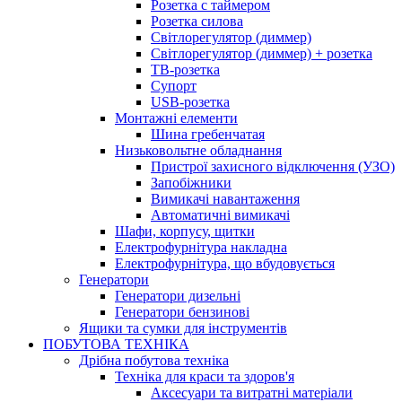
Розетка с таймером
Розетка силова
Світлорегулятор (диммер)
Світлорегулятор (диммер) + розетка
ТВ-розетка
Супорт
USB-розетка
Монтажні елементи
Шина гребенчатая
Низьковольтне обладнання
Пристрої захисного відключення (УЗО)
Запобіжники
Вимикачі навантаження
Автоматичні вимикачі
Шафи, корпусу, щитки
Електрофурнітура накладна
Електрофурнітура, що вбудовується
Генератори
Генератори дизельні
Генератори бензинові
Ящики та сумки для інструментів
ПОБУТОВА ТЕХНІКА
Дрібна побутова техніка
Техніка для краси та здоров'я
Аксесуари та витратні матеріали