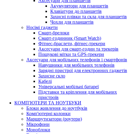
Аксесуари для планшетів
Акумулятори для планшетів
Клавіатури до планшетів
Захисні плівки та скла для планшетів
Чохли для планшетів
Носімі гаджети
Смарт-брелоки
Смарт-годинник (Smart Watch)
Фітнес-браслети, фітнес-трекери
Аксесуари для смарт-годин та трекерів
Пошукові мітки та GPS-трекери
Аксесуари для мобільних телефонів і смартфонів
Навушники для мобільних телефонів
Зарядні пристрої для електронних гаджетів
Захисне скло
Кабелі
Універсальні мобільні батареї
Підставки та кріплення для мобільних
пристроїв
КОМП'ЮТЕРИ ТА НОУТБУКИ
Блоки живлення до ноутбуків
Комп'ютерні колонки
Маршрутизатори (роутери)
Мікрофони
Моноблоки