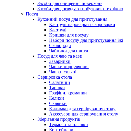
Засоби для очищення поверхонь
Засоби для догляду за побутовою технікою
Посуд
Кухонний посуд для приготування
Каструлі-пароварки і скороварки
Каструлі
Кришки для посуду
Набори посуду для приготування їжі
Сковороди
Чайники для плити
Посуд для чаю та кави
Заварники
Чашки порцелянові
Чашки скляні
Сервіровка стола
Салатниці
Тарілки
Графіни, креманки
Келихи
Склянки
Килимки для сервірування столу
Аксесуари для сервірування столу
Зберігання продуктів
Термоси та пляшки
Контейнери