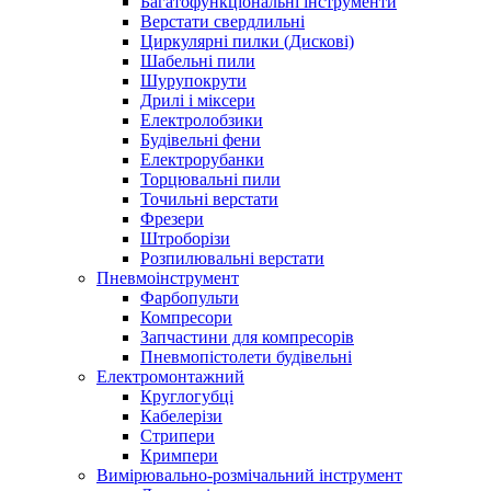
Багатофункціональні інструменти
Верстати свердлильні
Циркулярні пилки (Дискові)
Шабельні пили
Шурупокрути
Дрилі і міксери
Електролобзики
Будівельні фени
Електрорубанки
Торцювальні пили
Точильні верстати
Фрезери
Штроборізи
Розпилювальні верстати
Пневмоінструмент
Фарбопульти
Компресори
Запчастини для компресорів
Пневмопістолети будівельні
Електромонтажний
Круглогубці
Кабелерізи
Стрипери
Кримпери
Вимірювально-розмічальний інструмент