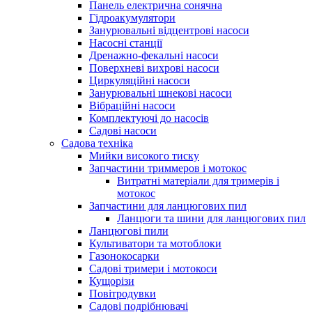
Панель електрична сонячна
Гідроакумулятори
Занурювальні відцентрові насоси
Насосні станції
Дренажно-фекальні насоси
Поверхневі вихрові насоси
Циркуляційні насоси
Занурювальні шнекові насоси
Вібраційні насоси
Комплектуючі до насосів
Cадові насоси
Садова техніка
Мийки високого тиску
Запчастини триммеров і мотокос
Витратні матеріали для тримерів і
мотокос
Запчастини для ланцюгових пил
Ланцюги та шини для ланцюгових пил
Ланцюгові пили
Культиватори та мотоблоки
Газонокосарки
Садові тримери і мотокоси
Кущорізи
Повітродувки
Садові подрібнювачі