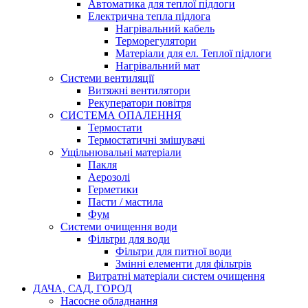
Автоматика для теплої підлоги
Електрична тепла підлога
Нагрівальний кабель
Терморегулятори
Матеріали для ел. Теплої підлоги
Нагрівальний мат
Системи вентиляції
Витяжні вентилятори
Рекуператори повітря
СИСТЕМА ОПАЛЕННЯ
Термостати
Термостатичні змішувачі
Ущільнювальні матеріали
Пакля
Аерозолі
Герметики
Пасти / мастила
Фум
Системи очищення води
Фільтри для води
Фільтри для питної води
Змінні елементи для фільтрів
Витратні матеріали систем очищення
ДАЧА, САД, ГОРОД
Насосне обладнання