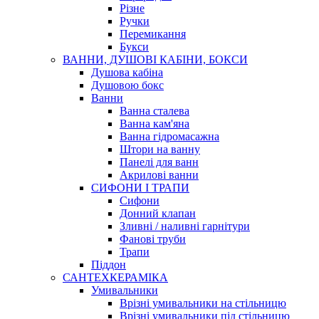
Різне
Ручки
Перемикання
Букси
ВАННИ, ДУШОВІ КАБІНИ, БОКСИ
Душова кабіна
Душовою бокс
Ванни
Ванна сталева
Ванна кам'яна
Ванна гідромасажна
Штори на ванну
Панелі для ванн
Акрилові ванни
СИФОНИ І ТРАПИ
Сифони
Донний клапан
Зливні / наливні гарнітури
Фанові труби
Трапи
Піддон
САНТЕХКЕРАМІКА
Умивальники
Врізні умивальники на стільницю
Врізні умивальники під стільницю