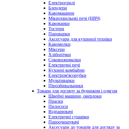
Електрогрилі
Блендери
Кавомашини
Мікрохвильові печі (НВЧ)
Кавоварки
Тостери
Пароварки
Аксесуари для кухонної техніки
Кавомолки
Міксери
Хлібопічки
Соковижималки
Електричні печі
Кухонні комбайни
Електром'ясорубки
Мультиварки
Пінозбивальники
Товари для догляду за будинком і одягом
Швейні машини, оверлоки
Праски
Пилососи
Відпарювачі
Електричні сушарки
Пароочищувачі
Аксесуари до товарів для догляду за