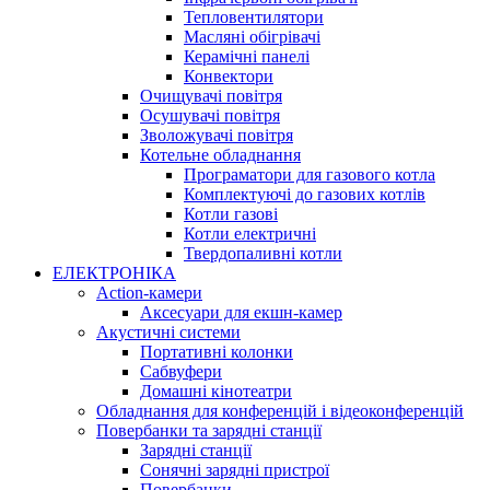
Тепловентилятори
Масляні обігрівачі
Керамічні панелі
Конвектори
Очищувачі повітря
Осушувачі повітря
Зволожувачі повітря
Котельне обладнання
Програматори для газового котла
Комплектуючі до газових котлів
Котли газові
Котли електричні
Твердопаливні котли
ЕЛЕКТРОНІКА
Action-камери
Аксесуари для екшн-камер
Акустичні системи
Портативні колонки
Сабвуфери
Домашні кінотеатри
Обладнання для конференцій і відеоконференцій
Повербанки та зарядні станції
Зарядні станції
Сонячні зарядні пристрої
Повербанки