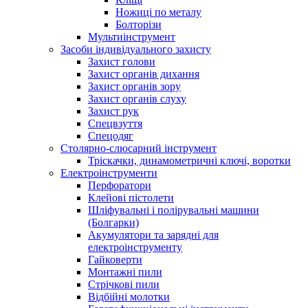
Ножиці по металу
Болторізи
Мультиінструмент
Засоби індивідуального захисту
Захист голови
Захист органів дихання
Захист органів зору
Захист органів слуху
Захист рук
Спецвзуття
Спецодяг
Столярно-слюсарний інструмент
Тріскачки, динамометричні ключі, воротки
Електроінструменти
Перфоратори
Клейові пістолети
Шліфувальні і полірувальні машини
(Болгарки)
Акумулятори та зарядні для
електроінструменту
Гайковерти
Монтажні пили
Стрічкові пили
Відбійні молотки