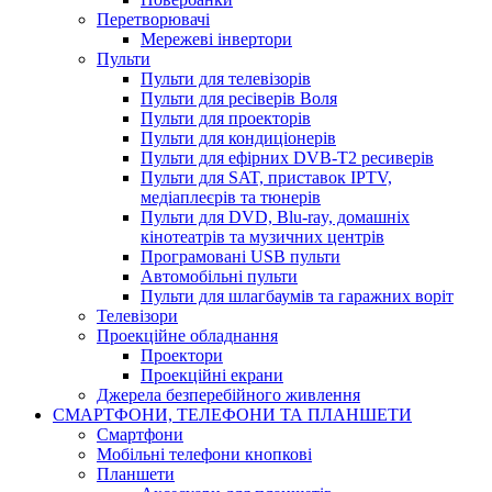
Перетворювачі
Мережеві інвертори
Пульти
Пульти для телевізорів
Пульти для ресіверів Воля
Пульти для проекторів
Пульти для кондиціонерів
Пульти для ефірних DVB-T2 ресиверів
Пульти для SAT, приставок IPTV,
медіаплеєрів та тюнерів
Пульти для DVD, Blu-ray, домашніх
кінотеатрів та музичних центрів
Програмовані USB пульти
Автомобільні пульти
Пульти для шлагбаумів та гаражних воріт
Телевізори
Проекційне обладнання
Проектори
Проекційні екрани
Джерела безперебійного живлення
СМАРТФОНИ, ТЕЛЕФОНИ ТА ПЛАНШЕТИ
Смартфони
Мобільні телефони кнопкові
Планшети