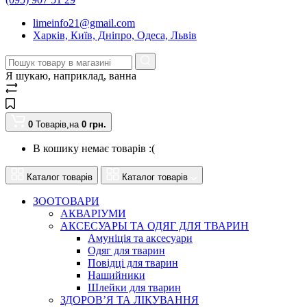
limeinfo21@gmail.com
Харків, Київ, Дніпро, Одеса, Львів
Я шукаю, наприклад,
ванна
0
Товарів,
на
0
грн.
В кошику немає товарів :(
Каталог товарів
Каталог товарів
ЗООТОВАРИ
АКВАРІУМИ
АКСЕСУАРЫ ТА ОДЯГ ДЛЯ ТВАРИН
Амуніція та аксесуари
Одяг для тварин
Повідці для тварин
Нашийники
Шлейки для тварин
ЗДОРОВ’Я ТА ЛІКУВАННЯ