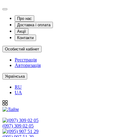
Про нас
Доставка і оплата
Акції
Контакти
Особистий кабінет
Реєстрація
Авторизація
Українська
RU
UA
(097) 309 02 05
(095) 907 51 29