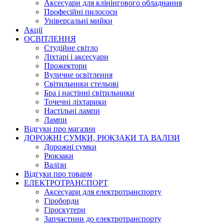
Аксесуари для клінінгового обладнання
Професійні пилососи
Універсальні мийки
Акції
ОСВІТЛЕННЯ
Студійне світло
Ліхтарі і аксесуари
Прожектори
Вуличне освітлення
Світильники стельові
Бра і настінні світильники
Точечні ліхтарики
Настільні лампи
Лампи
Відгуки про магазин
ДОРОЖНІ СУМКИ, РЮКЗАКИ ТА ВАЛІЗИ
Дорожні сумки
Рюкзаки
Валізи
Відгуки про товарм
ЕЛЕКТРОТРАНСПОРТ
Аксесуари для електротранспорту
Гіроборди
Гіроскутери
Запчастини до електротранспорту