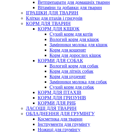
Ветпрепарати для домашніх тварин
Вітаміни та добавки для тварин
ІГРАШКИ ДЛЯ ТВАРИН
Клітки для птахів і гризунів
КОРМ ДЛЯ ТВАРИН
КОРМ ДЛЯ КІШОК
Сухий корм для котів
Вологий корм для кішок
Замінники молока для кішок
Корм для кошенят
Корм для дорослих кішок
КОРМИ ДЛЯ СОБАК
Вологий корм для собак
Корм для літніх собак
Корм для цуценят
Замінники молока для собак
Сухий корм для собак
КОРМ ДЛЯ ПТАХІВ
КОРМ ДЛЯ ГРИЗУНІВ
КОРМИ ДЛЯ РИБ
ЛАСОЩІ ДЛЯ ТВАРИН
ОБЛАДНЕННЯ ДЛЯ ГРУМІНГУ
Косметика для тварин
Інструменти для грумінгу
Ножиці для грумінгу