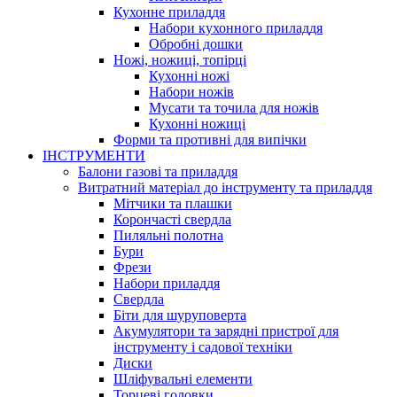
Кухонне приладдя
Набори кухонного приладдя
Обробні дошки
Ножі, ножиці, топірці
Кухонні ножі
Набори ножів
Мусати та точила для ножів
Кухонні ножиці
Форми та противні для випічки
ІНСТРУМЕНТИ
Балони газові та приладдя
Витратний матеріал до інструменту та приладдя
Мітчики та плашки
Корончасті свердла
Пиляльні полотна
Бури
Фрези
Набори приладдя
Свердла
Біти для шуруповерта
Акумулятори та зарядні пристрої для
інструменту і садової техніки
Диски
Шліфувальні елементи
Торцеві головки