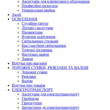
Аксесуари для клінінгового обладнання
Професійні пилососи
Універсальні мийки
Акції
ОСВІТЛЕННЯ
Студійне світло
Ліхтарі і аксесуари
Прожектори
Вуличне освітлення
Світильники стельові
Бра і настінні світильники
Точечні ліхтарики
Настільні лампи
Лампи
Відгуки про магазин
ДОРОЖНІ СУМКИ, РЮКЗАКИ ТА ВАЛІЗИ
Дорожні сумки
Рюкзаки
Валізи
Відгуки про товарм
ЕЛЕКТРОТРАНСПОРТ
Аксесуари для електротранспорту
Гіроборди
Гіроскутери
Запчастини до електротранспорту