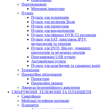
Перетворювачі
Мережеві інвертори
Пульти
Пульти для телевізорів
Пульти для ресіверів Воля
Пульти для проекторів
Пульти для кондиціонерів
Пульти для ефірних DVB-T2 ресиверів
Пульти для SAT, приставок IPTV,
медіаплеєрів та тюнерів
Пульти для DVD, Blu-ray, домашніх
кінотеатрів та музичних центрів
Програмовані USB пульти
Автомобільні пульти
Пульти для шлагбаумів та гаражних воріт
Телевізори
Проекційне обладнання
Проектори
Проекційні екрани
Джерела безперебійного живлення
СМАРТФОНИ, ТЕЛЕФОНИ ТА ПЛАНШЕТИ
Смартфони
Мобільні телефони кнопкові
Планшети