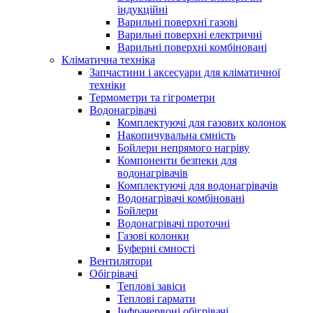
індукційні
Варильні поверхні газові
Варильні поверхні електричні
Варильні поверхні комбіновані
Кліматична техніка
Запчастини і аксесуари для кліматичної
техніки
Термометри та гігрометри
Водонагрівачі
Комплектуючі для газових колонок
Накопичувальна ємність
Бойлери непрямого нагріву
Компоненти безпеки для
водонагрівачів
Комплектуючі для водонагрівачів
Водонагрівачі комбіновані
Бойлери
Водонагрівачі проточні
Газові колонки
Буферні ємності
Вентилятори
Обігрівачі
Теплові завіси
Теплові гармати
Інфрачервоні обігрівачі