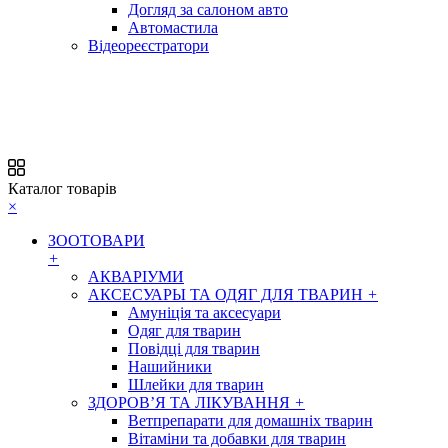
Догляд за салоном авто
Автомастила
Відеореєстратори
Каталог товарів
×
ЗООТОВАРИ
+
АКВАРІУМИ
АКСЕСУАРЫ ТА ОДЯГ ДЛЯ ТВАРИН
+
Амуніція та аксесуари
Одяг для тварин
Повідці для тварин
Нашийники
Шлейки для тварин
ЗДОРОВ’Я ТА ЛІКУВАННЯ
+
Ветпрепарати для домашніх тварин
Вітаміни та добавки для тварин