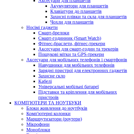
Аксесуари для планшетів
Акумулятори для планшетів
Клавіатури до планшетів
Захисні плівки та скла для планшетів
Чохли для планшетів
Носімі гаджети
Смарт-брелоки
Смарт-годинник (Smart Watch)
Фітнес-браслети, фітнес-трекери
Аксесуари для смарт-годин та трекерів
Пошукові мітки та GPS-трекери
Аксесуари для мобільних телефонів і смартфонів
Навушники для мобільних телефонів
Зарядні пристрої для електронних гаджетів
Захисне скло
Кабелі
Універсальні мобільні батареї
Підставки та кріплення для мобільних
пристроїв
КОМП'ЮТЕРИ ТА НОУТБУКИ
Блоки живлення до ноутбуків
Комп'ютерні колонки
Маршрутизатори (роутери)
Мікрофони
Моноблоки