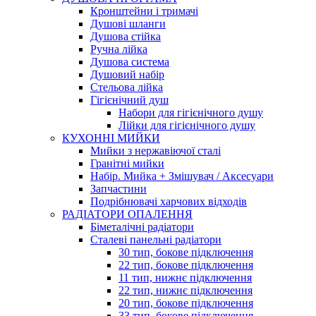
Кронштейни і тримачі
Душові шланги
Душова стійка
Ручна лійка
Душова система
Душовий набір
Стельова лійка
Гігієнічний душ
Набори для гігієнічного душу
Лійки для гігієнічного душу
КУХОННІ МИЙКИ
Мийки з нержавіючої сталі
Гранітні мийки
Набір. Мийка + Змішувач / Аксесуари
Запчастини
Подрібнювачі харчових відходів
РАДІАТОРИ ОПАЛЕННЯ
Біметалічні радіатори
Сталеві панельні радіатори
30 тип, бокове підключення
22 тип, бокове підключення
11 тип, нижнє підключення
22 тип, нижнє підключення
20 тип, бокове підключення
33 тип, бокове підключення