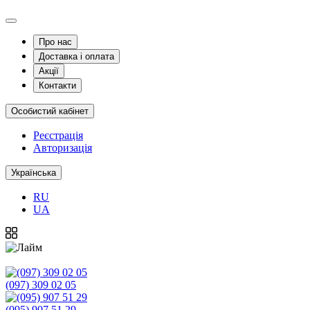
Про нас
Доставка і оплата
Акції
Контакти
Особистий кабінет
Реєстрація
Авторизація
Українська
RU
UA
(097) 309 02 05
(095) 907 51 29