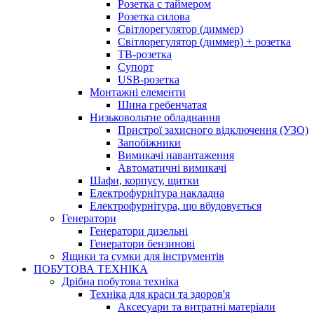
Розетка с таймером
Розетка силова
Світлорегулятор (диммер)
Світлорегулятор (диммер) + розетка
ТВ-розетка
Супорт
USB-розетка
Монтажні елементи
Шина гребенчатая
Низьковольтне обладнання
Пристрої захисного відключення (УЗО)
Запобіжники
Вимикачі навантаження
Автоматичні вимикачі
Шафи, корпусу, щитки
Електрофурнітура накладна
Електрофурнітура, що вбудовується
Генератори
Генератори дизельні
Генератори бензинові
Ящики та сумки для інструментів
ПОБУТОВА ТЕХНІКА
Дрібна побутова техніка
Техніка для краси та здоров'я
Аксесуари та витратні матеріали