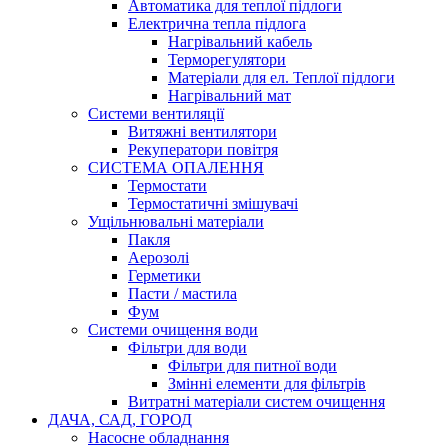
Автоматика для теплої підлоги
Електрична тепла підлога
Нагрівальний кабель
Терморегулятори
Матеріали для ел. Теплої підлоги
Нагрівальний мат
Системи вентиляції
Витяжні вентилятори
Рекуператори повітря
СИСТЕМА ОПАЛЕННЯ
Термостати
Термостатичні змішувачі
Ущільнювальні матеріали
Пакля
Аерозолі
Герметики
Пасти / мастила
Фум
Системи очищення води
Фільтри для води
Фільтри для питної води
Змінні елементи для фільтрів
Витратні матеріали систем очищення
ДАЧА, САД, ГОРОД
Насосне обладнання