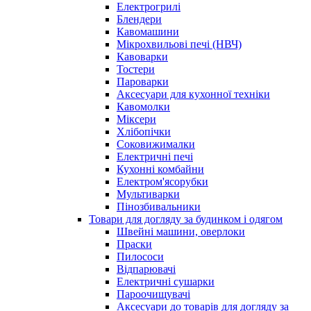
Електрогрилі
Блендери
Кавомашини
Мікрохвильові печі (НВЧ)
Кавоварки
Тостери
Пароварки
Аксесуари для кухонної техніки
Кавомолки
Міксери
Хлібопічки
Соковижималки
Електричні печі
Кухонні комбайни
Електром'ясорубки
Мультиварки
Пінозбивальники
Товари для догляду за будинком і одягом
Швейні машини, оверлоки
Праски
Пилососи
Відпарювачі
Електричні сушарки
Пароочищувачі
Аксесуари до товарів для догляду за