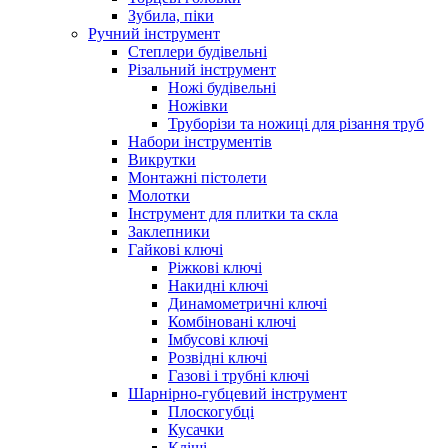
Зубила, піки
Ручний інструмент
Степлери будівельні
Різальний інструмент
Ножі будівельні
Ножівки
Труборізи та ножиці для різання труб
Набори інструментів
Викрутки
Монтажні пістолети
Молотки
Інструмент для плитки та скла
Заклепники
Гайкові ключі
Ріжкові ключі
Накидні ключі
Динамометричні ключі
Комбіновані ключі
Імбусові ключі
Розвідні ключі
Газові і трубні ключі
Шарнірно-губцевий інструмент
Плоскогубцi
Кусачки
Кліщі