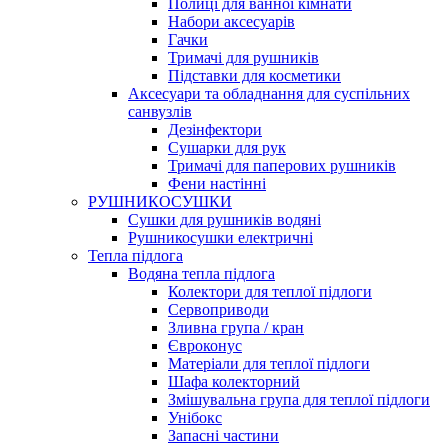
Полиці для ванної кімнати
Набори аксесуарів
Гачки
Тримачі для рушників
Підставки для косметики
Аксесуари та обладнання для суспільних
санвузлів
Дезінфектори
Сушарки для рук
Тримачі для паперових рушників
Фени настінні
РУШНИКОСУШКИ
Сушки для рушників водяні
Рушникосушки електричні
Тепла підлога
Водяна тепла підлога
Колектори для теплої підлоги
Сервоприводи
Зливна група / кран
Євроконус
Матеріали для теплої підлоги
Шафа колекторний
Змішувальна група для теплої підлоги
Унібокс
Запасні частини