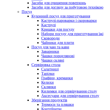
Засоби для очищення поверхонь
Засоби для догляду за побутовою технікою
Посуд
Кухонний посуд для приготування
Каструлі-пароварки і скороварки
Каструлі
Кришки для посуду
Набори посуду для приготування їжі
Сковороди
Чайники для плити
Посуд для чаю та кави
Заварники
Чашки порцелянові
Чашки скляні
Сервіровка стола
Салатниці
Тарілки
Графіни, креманки
Келихи
Склянки
Килимки для сервірування столу
Аксесуари для сервірування столу
Зберігання продуктів
Термоси та пляшки
Контейнери