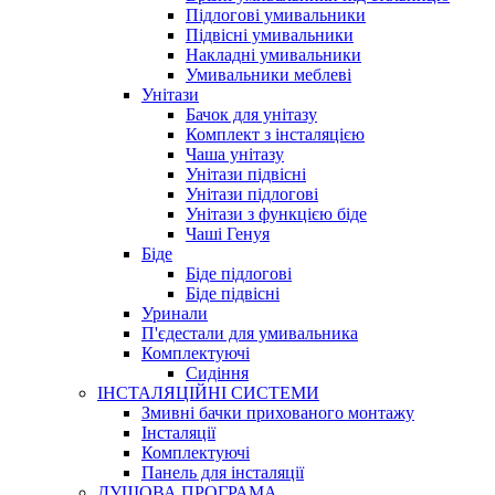
Підлогові умивальники
Підвісні умивальники
Накладні умивальники
Умивальники меблеві
Унітази
Бачок для унітазу
Комплект з інсталяцією
Чаша унітазу
Унітази підвісні
Унітази підлогові
Унітази з функцією біде
Чаші Генуя
Біде
Біде підлогові
Біде підвісні
Уринали
П'єдестали для умивальника
Комплектуючі
Сидіння
ІНСТАЛЯЦІЙНІ СИСТЕМИ
Змивні бачки прихованого монтажу
Інсталяції
Комплектуючі
Панель для інсталяції
ДУШОВА ПРОГРАМА