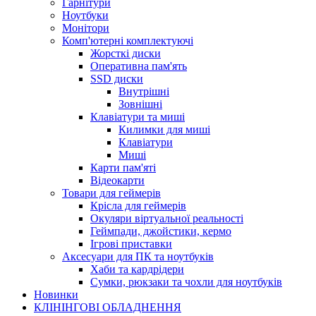
Гарнітури
Ноутбуки
Монітори
Комп'ютерні комплектуючі
Жорсткі диски
Оперативна пам'ять
SSD диски
Внутрішні
Зовнішні
Клавіатури та миші
Килимки для миші
Клавіатури
Миші
Карти пам'яті
Відеокарти
Товари для геймерів
Крісла для геймерів
Окуляри віртуальної реальності
Геймпади, джойстики, кермо
Ігрові приставки
Аксесуари для ПК та ноутбуків
Хаби та кардрідери
Сумки, рюкзаки та чохли для ноутбуків
Новинки
КЛІНІНГОВІ ОБЛАДНЕННЯ