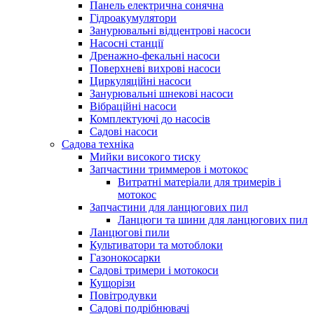
Панель електрична сонячна
Гідроакумулятори
Занурювальні відцентрові насоси
Насосні станції
Дренажно-фекальні насоси
Поверхневі вихрові насоси
Циркуляційні насоси
Занурювальні шнекові насоси
Вібраційні насоси
Комплектуючі до насосів
Cадові насоси
Садова техніка
Мийки високого тиску
Запчастини триммеров і мотокос
Витратні матеріали для тримерів і
мотокос
Запчастини для ланцюгових пил
Ланцюги та шини для ланцюгових пил
Ланцюгові пили
Культиватори та мотоблоки
Газонокосарки
Садові тримери і мотокоси
Кущорізи
Повітродувки
Садові подрібнювачі