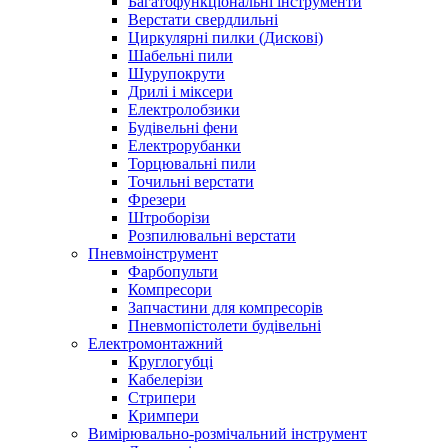
Багатофункціональні інструменти
Верстати свердлильні
Циркулярні пилки (Дискові)
Шабельні пили
Шурупокрути
Дрилі і міксери
Електролобзики
Будівельні фени
Електрорубанки
Торцювальні пили
Точильні верстати
Фрезери
Штроборізи
Розпилювальні верстати
Пневмоінструмент
Фарбопульти
Компресори
Запчастини для компресорів
Пневмопістолети будівельні
Електромонтажний
Круглогубці
Кабелерізи
Стрипери
Кримпери
Вимірювально-розмічальний інструмент