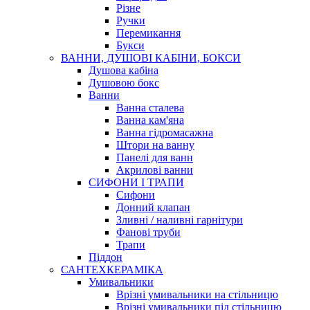
Різне
Ручки
Перемикання
Букси
ВАННИ, ДУШОВІ КАБІНИ, БОКСИ
Душова кабіна
Душовою бокс
Ванни
Ванна сталева
Ванна кам'яна
Ванна гідромасажна
Штори на ванну
Панелі для ванн
Акрилові ванни
СИФОНИ І ТРАПИ
Сифони
Донний клапан
Зливні / наливні гарнітури
Фанові труби
Трапи
Піддон
САНТЕХКЕРАМІКА
Умивальники
Врізні умивальники на стільницю
Врізні умивальники під стільницю