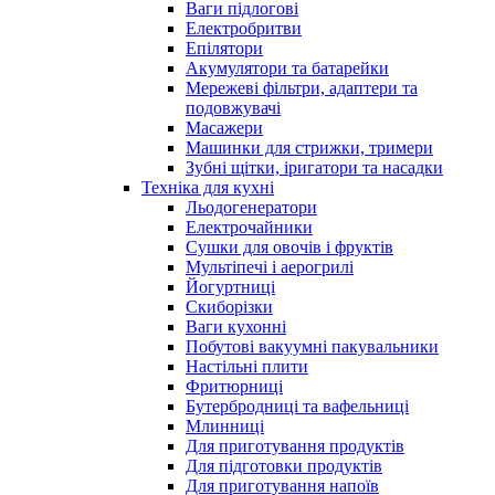
Ваги підлогові
Електробритви
Епілятори
Акумулятори та батарейки
Мережеві фільтри, адаптери та
подовжувачі
Масажери
Машинки для стрижки, тримери
Зубні щітки, іригатори та насадки
Техніка для кухні
Льодогенератори
Електрочайники
Сушки для овочів і фруктів
Мультіпечі і аерогрилі
Йогуртниці
Скиборізки
Ваги кухонні
Побутові вакуумні пакувальники
Настільні плити
Фритюрниці
Бутербродниці та вафельниці
Млинниці
Для приготування продуктів
Для підготовки продуктів
Для приготування напоїв