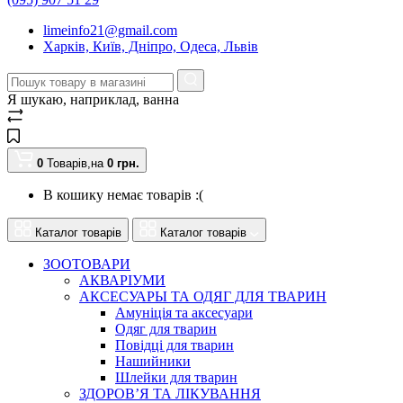
limeinfo21@gmail.com
Харків, Київ, Дніпро, Одеса, Львів
Я шукаю, наприклад,
ванна
0
Товарів,
на
0
грн.
В кошику немає товарів :(
Каталог товарів
Каталог товарів
ЗООТОВАРИ
АКВАРІУМИ
АКСЕСУАРЫ ТА ОДЯГ ДЛЯ ТВАРИН
Амуніція та аксесуари
Одяг для тварин
Повідці для тварин
Нашийники
Шлейки для тварин
ЗДОРОВ’Я ТА ЛІКУВАННЯ