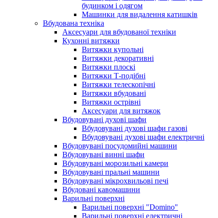
будинком і одягом
Машинки для видалення катишків
Вбудована техніка
Аксесуари для вбудованої техніки
Кухонні витяжки
Витяжки купольні
Витяжки декоративні
Витяжки плоскі
Витяжки Т-подібні
Витяжки телескопічні
Витяжки вбудовані
Витяжки острівні
Аксесуари для витяжок
Вбудовувані духові шафи
Вбудовувані духові шафи газові
Вбудовувані духові шафи електричні
Вбудовувані посудомийні машини
Вбудовувані винні шафи
Вбудовувані морозильні камери
Вбудовувані пральні машини
Вбудовувані мікрохвильові печі
Вбудовані кавомашини
Варильні поверхні
Варильні поверхні "Domino"
Варильні поверхні електричні