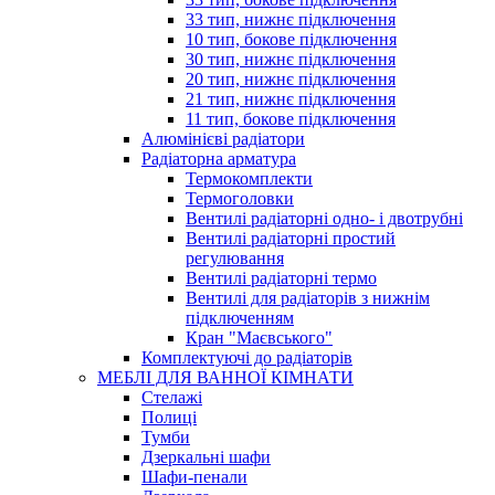
33 тип, нижнє підключення
10 тип, бокове підключення
30 тип, нижнє підключення
20 тип, нижнє підключення
21 тип, нижнє підключення
11 тип, бокове підключення
Алюмінієві радіатори
Радіаторна арматура
Термокомплекти
Термоголовки
Вентилі радіаторні одно- і двотрубні
Вентилі радіаторні простий
регулювання
Вентилі радіаторні термо
Вентилі для радіаторів з нижнім
підключенням
Кран "Маєвського"
Комплектуючі до радіаторів
МЕБЛІ ДЛЯ ВАННОЇ КІМНАТИ
Стелажі
Полиці
Тумби
Дзеркальні шафи
Шафи-пенали