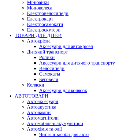
Мінібайки
Моноколеса
Електровелосипеди
Електрокарт
Електросамокати
Електроскутери
ТОВАРИ ДЛЯ ДІТЕЙ
Автокрісла
Аксесуари для автокрісел
Дитячий транспорт
Ролики
Аксесуари для дитячого транспорту
Велосипеди
Самокаты
Беговели
Коляски
Аксесуари для колясок
АВТОТОВАРИ
Автоаксесуари
Автоакустика
Автолампи
Автомагнітоли
Автомобільні акумулятори
Автохімія та олії
Чистячі засоби для авто