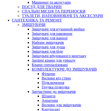
Машинки та аксесуари
ПОСУД ДЛЯ ТВАРИН
СПАЛЬНІ МІСЦЯ ТА ПЕРЕНОСКИ
ТУАЛЕТИ, НАПОВНЮВАЧІ ТА АКСЕСУАРИ
САНТЕХНІКА ТА РЕМОНТ
ЗМІШУВАЧИ
Змішувачі для кухонной мийки
Змішувачі для раковини
Змішувачі для ванної
Набори змішувачів
Змішувачі для душа
Змішувачі для біде
Змішувачі вбудованого монтажу
Запірні крани для уріналу
Крани спеціалізовані
КОМПЛЕКТУЮЧІ ДО ЗМІШУВАЧІВ
Фільтри
Виливи від стіни
Підключення
Гнучка підводка
Запчастини до змішувачів
Шланги
Аератори
Виливи для змішувачів
Картриджі