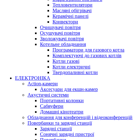
Тепловентилятори
Масляні обігрівачі
Керамічні панелі
Конвектори
Очищувачі повітря
Осушувачі повітря
Зволожувачі повітря
Котельне обладнання
Програматори для газового котла
Комплектуючі до газових котлів
Котли газові
Котли електричні
Твердопаливні котли
ЕЛЕКТРОНІКА
Action-камери
Аксесуари для екшн-камер
Акустичні системи
Портативні колонки
Сабвуфери
Домашні кінотеатри
Обладнання для конференцій і відеоконференцій
Повербанки та зарядні станції
Зарядні станції
Сонячні зарядні пристрої
Повербанки