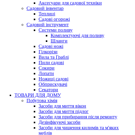
Аксесуари для садової техніки
Садовий інвентар
Теплиці
Садові огорожі
Садовий інструмент
Системи поливу
Комплектуючі для поливу
Шланги
Садові ножі
Гілкорізи
Вила та Граблі
Пили садові
Сокири
Лопати
Ножиці садові
Обприскувачі
Секатори
ТОВАРИ ДЛЯ ДОМУ
Побутова хімія
Засоби для миття вікон
Засоби для миття підлог
Засоби для прибирання після ремонту
Дезінфікуючі засоби
Засоби для чищення килимів та м'яких
меблів