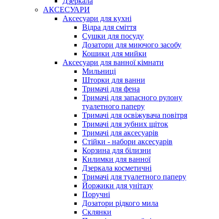
Дзеркала
АКСЕСУАРИ
Аксесуари для кухні
Відра для сміття
Сушки для посуду
Дозатори для миючого засобу
Кошики для мийки
Аксесуари для ванної кімнати
Мильниці
Шторки для ванни
Тримачі для фена
Тримачі для запасного рулону
туалетного паперу
Тримачі для освіжувача повітря
Тримачі для зубних щіток
Тримачі для аксесуарів
Стійки - набори аксесуарів
Корзина для білизни
Килимки для ванної
Дзеркала косметичні
Тримачі для туалетного паперу
Йоржики для унітазу
Поручні
Дозатори рідкого мила
Склянки