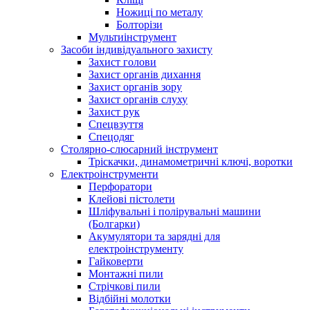
Ножиці по металу
Болторізи
Мультиінструмент
Засоби індивідуального захисту
Захист голови
Захист органів дихання
Захист органів зору
Захист органів слуху
Захист рук
Спецвзуття
Спецодяг
Столярно-слюсарний інструмент
Тріскачки, динамометричні ключі, воротки
Електроінструменти
Перфоратори
Клейові пістолети
Шліфувальні і полірувальні машини
(Болгарки)
Акумулятори та зарядні для
електроінструменту
Гайковерти
Монтажні пили
Стрічкові пили
Відбійні молотки