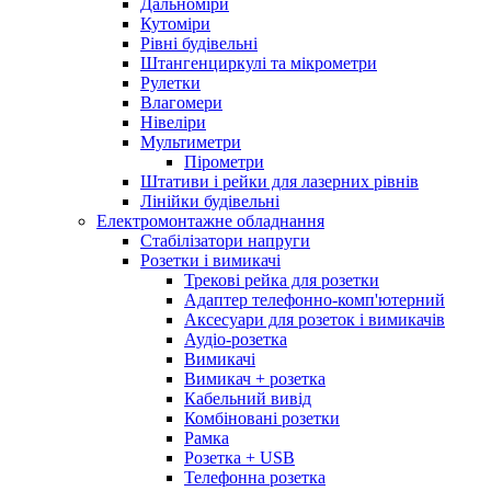
Дальноміри
Кутоміри
Рівні будівельні
Штангенциркулі та мікрометри
Рулетки
Влагомери
Нівеліри
Мультиметри
Пірометри
Штативи і рейки для лазерних рівнів
Лінійки будівельні
Електромонтажне обладнання
Стабілізатори напруги
Розетки і вимикачі
Трекові рейка для розетки
Адаптер телефонно-комп'ютерний
Аксесуари для розеток і вимикачів
Аудіо-розетка
Вимикачі
Вимикач + розетка
Кабельний вивід
Комбіновані розетки
Рамка
Розетка + USB
Телефонна розетка