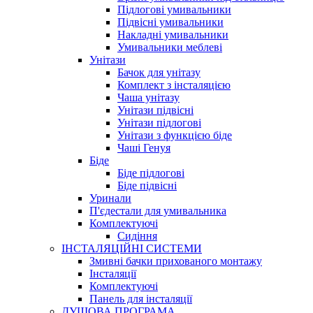
Підлогові умивальники
Підвісні умивальники
Накладні умивальники
Умивальники меблеві
Унітази
Бачок для унітазу
Комплект з інсталяцією
Чаша унітазу
Унітази підвісні
Унітази підлогові
Унітази з функцією біде
Чаші Генуя
Біде
Біде підлогові
Біде підвісні
Уринали
П'єдестали для умивальника
Комплектуючі
Сидіння
ІНСТАЛЯЦІЙНІ СИСТЕМИ
Змивні бачки прихованого монтажу
Інсталяції
Комплектуючі
Панель для інсталяції
ДУШОВА ПРОГРАМА