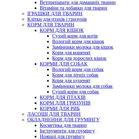
Ветпрепарати для домашніх тварин
Вітаміни та добавки для тварин
ІГРАШКИ ДЛЯ ТВАРИН
Клітки для птахів і гризунів
КОРМ ДЛЯ ТВАРИН
КОРМ ДЛЯ КІШОК
Сухий корм для котів
Вологий корм для кішок
Замінники молока для кішок
Корм для кошенят
Корм для дорослих кішок
КОРМИ ДЛЯ СОБАК
Вологий корм для собак
Корм для літніх собак
Корм для цуценят
Замінники молока для собак
Сухий корм для собак
КОРМ ДЛЯ ПТАХІВ
КОРМ ДЛЯ ГРИЗУНІВ
КОРМИ ДЛЯ РИБ
ЛАСОЩІ ДЛЯ ТВАРИН
ОБЛАДНЕННЯ ДЛЯ ГРУМІНГУ
Косметика для тварин
Інструменти для грумінгу
Ножиці для грумінгу