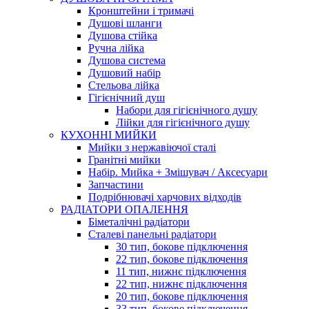
Кронштейни і тримачі
Душові шланги
Душова стійка
Ручна лійка
Душова система
Душовий набір
Стельова лійка
Гігієнічний душ
Набори для гігієнічного душу
Лійки для гігієнічного душу
КУХОННІ МИЙКИ
Мийки з нержавіючої сталі
Гранітні мийки
Набір. Мийка + Змішувач / Аксесуари
Запчастини
Подрібнювачі харчових відходів
РАДІАТОРИ ОПАЛЕННЯ
Біметалічні радіатори
Сталеві панельні радіатори
30 тип, бокове підключення
22 тип, бокове підключення
11 тип, нижнє підключення
22 тип, нижнє підключення
20 тип, бокове підключення
33 тип, бокове підключення