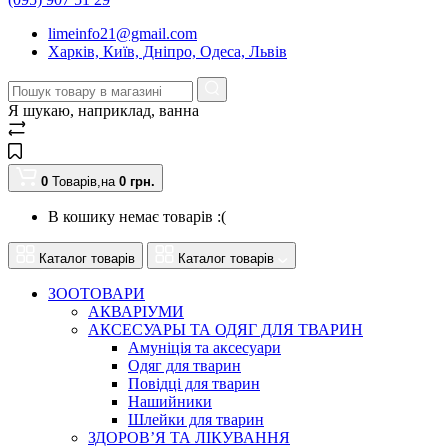
limeinfo21@gmail.com
Харків, Київ, Дніпро, Одеса, Львів
Я шукаю, наприклад,
ванна
0
Товарів,
на
0
грн.
В кошику немає товарів :(
Каталог товарів
Каталог товарів
ЗООТОВАРИ
АКВАРІУМИ
АКСЕСУАРЫ ТА ОДЯГ ДЛЯ ТВАРИН
Амуніція та аксесуари
Одяг для тварин
Повідці для тварин
Нашийники
Шлейки для тварин
ЗДОРОВ’Я ТА ЛІКУВАННЯ