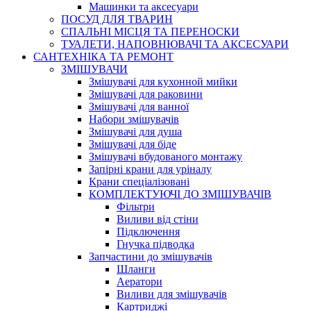
Машинки та аксесуари
ПОСУД ДЛЯ ТВАРИН
СПАЛЬНІ МІСЦЯ ТА ПЕРЕНОСКИ
ТУАЛЕТИ, НАПОВНЮВАЧІ ТА АКСЕСУАРИ
САНТЕХНІКА ТА РЕМОНТ
ЗМІШУВАЧИ
Змішувачі для кухонной мийки
Змішувачі для раковини
Змішувачі для ванної
Набори змішувачів
Змішувачі для душа
Змішувачі для біде
Змішувачі вбудованого монтажу
Запірні крани для уріналу
Крани спеціалізовані
КОМПЛЕКТУЮЧІ ДО ЗМІШУВАЧІВ
Фільтри
Виливи від стіни
Підключення
Гнучка підводка
Запчастини до змішувачів
Шланги
Аератори
Виливи для змішувачів
Картриджі