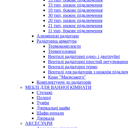
33 тип, нижнє підключення
10 тип, бокове підключення
30 тип, нижнє підключення
20 тип, нижнє підключення
21 тип, нижнє підключення
11 тип, бокове підключення
Алюмінієві радіатори
Радіаторна арматура
Термокомплекти
Термоголовки
Вентилі радіаторні одно- і двотрубні
Вентилі радіаторні простий регулюванн
Вентилі радіаторні термо
Вентилі для радіаторів з нижнім підклю
Кран "Маєвського"
Комплектуючі до радіаторів
МЕБЛІ ДЛЯ ВАННОЇ КІМНАТИ
Стелажі
Полиці
Тумби
Дзеркальні шафи
Шафи-пенали
Дзеркала
АКСЕСУАРИ