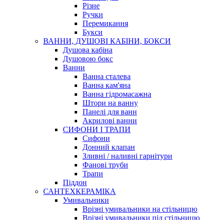
Різне
Ручки
Перемикання
Букси
ВАННИ, ДУШОВІ КАБІНИ, БОКСИ
Душова кабіна
Душовою бокс
Ванни
Ванна сталева
Ванна кам'яна
Ванна гідромасажна
Штори на ванну
Панелі для ванн
Акрилові ванни
СИФОНИ І ТРАПИ
Сифони
Донний клапан
Зливні / наливні гарнітури
Фанові труби
Трапи
Піддон
САНТЕХКЕРАМІКА
Умивальники
Врізні умивальники на стільницю
Врізні умивальники під стільницю