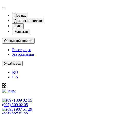
Про нас
Доставка і оплата
Акції
Контакти
Особистий кабінет
Реєстрація
Авторизація
Українська
RU
UA
(097) 309 02 05
(095) 907 51 29