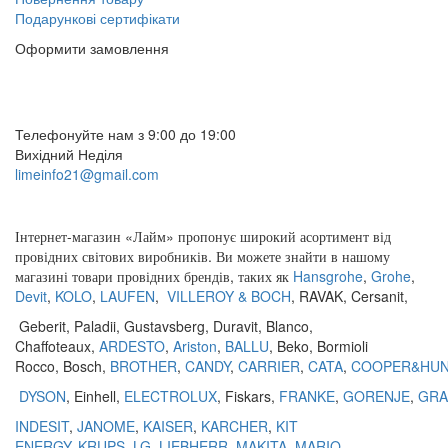
Подарункові сертифікати
Оформити замовлення
(097) 309 02 05
(095) 907 51 29
Телефонуйте нам з 9:00 до 19:00
Вихідний Неділя
limeinfo21@gmail.com
Замовити дзвінок
Інтернет
-
магазин
«
Лайм
»
пропонує
широкий
асортимент
від
провідних
світових
виробників
.
Ви
можете
знайти
в
нашому
магазині
товари
провідних
брендів
,
таких
як
Hansgrohe
,
Grohe
,
Devit
,
KOLO
,
LAUFEN
,
VILLEROY & BOCH
,
RAVAK
,
Cersanit
,
Geberit
,
Paladii
,
Gustavsberg
,
Duravit
,
Blanco
,
Chaffoteaux,
ARDESTO
,
Ariston
,
BALLU
, Beko, Bormioli
Rocco, Bosch,
BROTHER
,
CANDY
,
CARRIER
,
CATA
,
COOPER&HU
DYSON
, Einhell,
ELECTROLUX
, Fiskars,
FRANKE
,
GORENJE
,
GRA
INDESIT
,
JANOME
,
KAISER
,
KARCHER
,
KIT
ENERGY
,
KRUPS
,
LG
,
LIEBHERR
,
MAKITA
,
MARIO
,