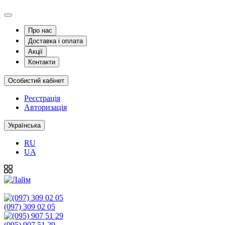
Про нас
Доставка і оплата
Акції
Контакти
Особистий кабінет
Реєстрація
Авторизація
Українська
RU
UA
(097) 309 02 05
(095) 907 51 29