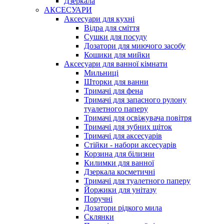
Дзеркала
АКСЕСУАРИ
Аксесуари для кухні
Відра для сміття
Сушки для посуду
Дозатори для миючого засобу
Кошики для мийки
Аксесуари для ванної кімнати
Мильниці
Шторки для ванни
Тримачі для фена
Тримачі для запасного рулону
туалетного паперу
Тримачі для освіжувача повітря
Тримачі для зубних щіток
Тримачі для аксесуарів
Стійки - набори аксесуарів
Корзина для білизни
Килимки для ванної
Дзеркала косметичні
Тримачі для туалетного паперу
Йоржики для унітазу
Поручні
Дозатори рідкого мила
Склянки