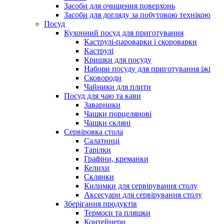
Засоби для очищення поверхонь
Засоби для догляду за побутовою технікою
Посуд
Кухонний посуд для приготування
Каструлі-пароварки і скороварки
Каструлі
Кришки для посуду
Набори посуду для приготування їжі
Сковороди
Чайники для плити
Посуд для чаю та кави
Заварники
Чашки порцелянові
Чашки скляні
Сервіровка стола
Салатниці
Тарілки
Графіни, креманки
Келихи
Склянки
Килимки для сервірування столу
Аксесуари для сервірування столу
Зберігання продуктів
Термоси та пляшки
Контейнери