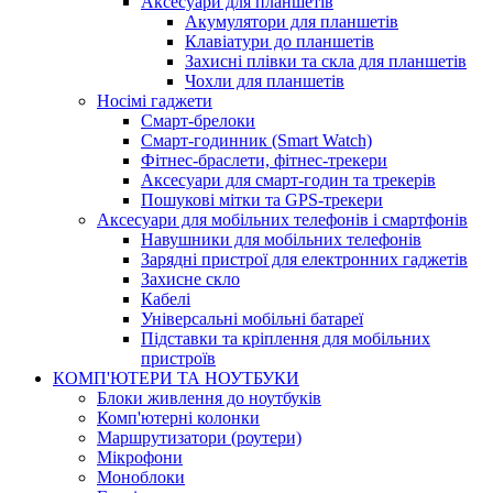
Аксесуари для планшетів
Акумулятори для планшетів
Клавіатури до планшетів
Захисні плівки та скла для планшетів
Чохли для планшетів
Носімі гаджети
Смарт-брелоки
Смарт-годинник (Smart Watch)
Фітнес-браслети, фітнес-трекери
Аксесуари для смарт-годин та трекерів
Пошукові мітки та GPS-трекери
Аксесуари для мобільних телефонів і смартфонів
Навушники для мобільних телефонів
Зарядні пристрої для електронних гаджетів
Захисне скло
Кабелі
Універсальні мобільні батареї
Підставки та кріплення для мобільних
пристроїв
КОМП'ЮТЕРИ ТА НОУТБУКИ
Блоки живлення до ноутбуків
Комп'ютерні колонки
Маршрутизатори (роутери)
Мікрофони
Моноблоки