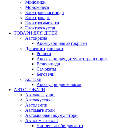
Мінібайки
Моноколеса
Електровелосипеди
Електрокарт
Електросамокати
Електроскутери
ТОВАРИ ДЛЯ ДІТЕЙ
Автокрісла
Аксесуари для автокрісел
Дитячий транспорт
Ролики
Аксесуари для дитячого транспорту
Велосипеди
Самокаты
Беговели
Коляски
Аксесуари для колясок
АВТОТОВАРИ
Автоаксесуари
Автоакустика
Автолампи
Автомагнітоли
Автомобільні акумулятори
Автохімія та олії
Чистячі засоби для авто