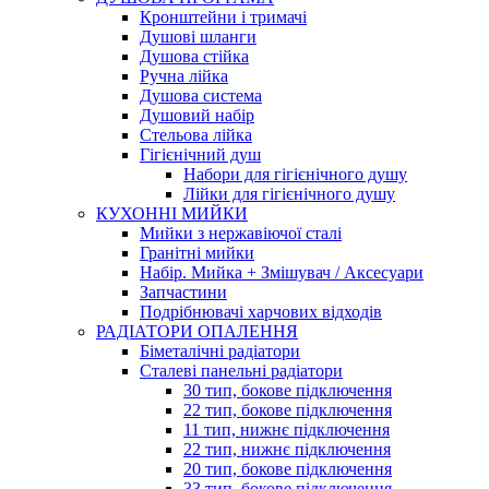
Кронштейни і тримачі
Душові шланги
Душова стійка
Ручна лійка
Душова система
Душовий набір
Стельова лійка
Гігієнічний душ
Набори для гігієнічного душу
Лійки для гігієнічного душу
КУХОННІ МИЙКИ
Мийки з нержавіючої сталі
Гранітні мийки
Набір. Мийка + Змішувач / Аксесуари
Запчастини
Подрібнювачі харчових відходів
РАДІАТОРИ ОПАЛЕННЯ
Біметалічні радіатори
Сталеві панельні радіатори
30 тип, бокове підключення
22 тип, бокове підключення
11 тип, нижнє підключення
22 тип, нижнє підключення
20 тип, бокове підключення
33 тип, бокове підключення