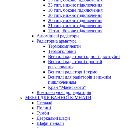
33 тип, нижнє підключення
10 тип, бокове підключення
30 тип, нижнє підключення
20 тип, нижнє підключення
21 тип, нижнє підключення
11 тип, бокове підключення
Алюмінієві радіатори
Радіаторна арматура
Термокомплекти
Термоголовки
Вентилі радіаторні одно- і двотрубні
Вентилі радіаторні простий
регулювання
Вентилі радіаторні термо
Вентилі для радіаторів з нижнім
підключенням
Кран "Маєвського"
Комплектуючі до радіаторів
МЕБЛІ ДЛЯ ВАННОЇ КІМНАТИ
Стелажі
Полиці
Тумби
Дзеркальні шафи
Шафи-пенали