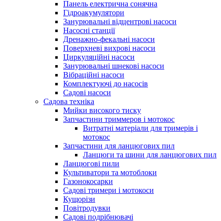
Панель електрична сонячна
Гідроакумулятори
Занурювальні відцентрові насоси
Насосні станції
Дренажно-фекальні насоси
Поверхневі вихрові насоси
Циркуляційні насоси
Занурювальні шнекові насоси
Вібраційні насоси
Комплектуючі до насосів
Cадові насоси
Садова техніка
Мийки високого тиску
Запчастини триммеров і мотокос
Витратні матеріали для тримерів і
мотокос
Запчастини для ланцюгових пил
Ланцюги та шини для ланцюгових пил
Ланцюгові пили
Культиватори та мотоблоки
Газонокосарки
Садові тримери і мотокоси
Кущорізи
Повітродувки
Садові подрібнювачі