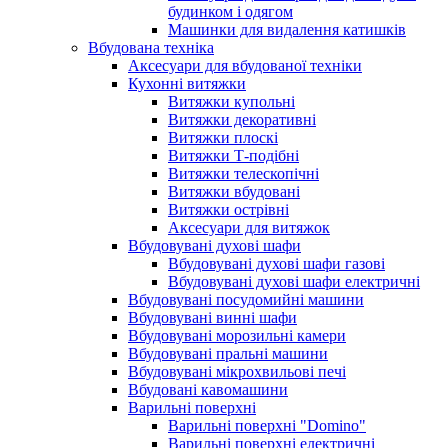
будинком і одягом
Машинки для видалення катишків
Вбудована техніка
Аксесуари для вбудованої техніки
Кухонні витяжки
Витяжки купольні
Витяжки декоративні
Витяжки плоскі
Витяжки Т-подібні
Витяжки телескопічні
Витяжки вбудовані
Витяжки острівні
Аксесуари для витяжок
Вбудовувані духові шафи
Вбудовувані духові шафи газові
Вбудовувані духові шафи електричні
Вбудовувані посудомийні машини
Вбудовувані винні шафи
Вбудовувані морозильні камери
Вбудовувані пральні машини
Вбудовувані мікрохвильові печі
Вбудовані кавомашини
Варильні поверхні
Варильні поверхні "Domino"
Варильні поверхні електричні