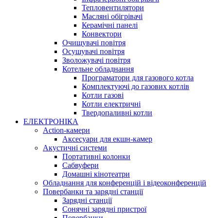
Тепловентилятори
Масляні обігрівачі
Керамічні панелі
Конвектори
Очищувачі повітря
Осушувачі повітря
Зволожувачі повітря
Котельне обладнання
Програматори для газового котла
Комплектуючі до газових котлів
Котли газові
Котли електричні
Твердопаливні котли
ЕЛЕКТРОНІКА
Action-камери
Аксесуари для екшн-камер
Акустичні системи
Портативні колонки
Сабвуфери
Домашні кінотеатри
Обладнання для конференцій і відеоконференцій
Повербанки та зарядні станції
Зарядні станції
Сонячні зарядні пристрої
Повербанки