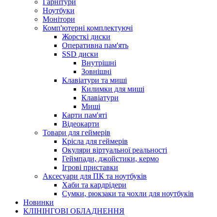
Гарнітури
Ноутбуки
Монітори
Комп'ютерні комплектуючі
Жорсткі диски
Оперативна пам'ять
SSD диски
Внутрішні
Зовнішні
Клавіатури та миші
Килимки для миші
Клавіатури
Миші
Карти пам'яті
Відеокарти
Товари для геймерів
Крісла для геймерів
Окуляри віртуальної реальності
Геймпади, джойстики, кермо
Ігрові приставки
Аксесуари для ПК та ноутбуків
Хаби та кардрідери
Сумки, рюкзаки та чохли для ноутбуків
Новинки
КЛІНІНГОВІ ОБЛАДНЕННЯ