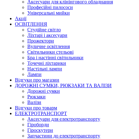
Аксесуари для клінінгового обладнання
Професійні пилососи
Універсальні мийки
Акції
ОСВІТЛЕННЯ
Студійне світло
Ліхтарі і аксесуари
Прожектори
Вуличне освітлення
Світильники стельові
Бра і настінні світильники
Точечні ліхтарики
Настільні лампи
Лампи
Відгуки про магазин
ДОРОЖНІ СУМКИ, РЮКЗАКИ ТА ВАЛІЗИ
Дорожні сумки
Рюкзаки
Валізи
Відгуки про товарм
ЕЛЕКТРОТРАНСПОРТ
Аксесуари для електротранспорту
Гіроборди
Гіроскутери
Запчастини до електротранспорту