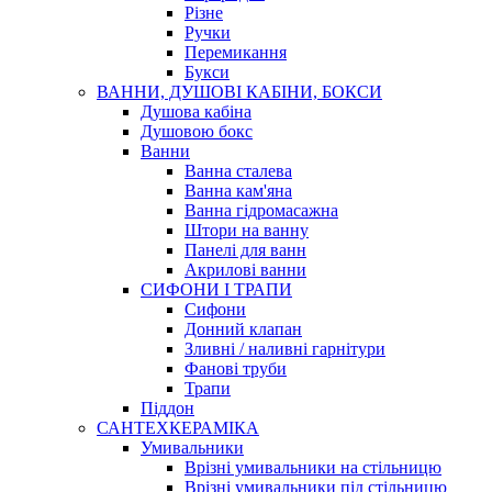
Різне
Ручки
Перемикання
Букси
ВАННИ, ДУШОВІ КАБІНИ, БОКСИ
Душова кабіна
Душовою бокс
Ванни
Ванна сталева
Ванна кам'яна
Ванна гідромасажна
Штори на ванну
Панелі для ванн
Акрилові ванни
СИФОНИ І ТРАПИ
Сифони
Донний клапан
Зливні / наливні гарнітури
Фанові труби
Трапи
Піддон
САНТЕХКЕРАМІКА
Умивальники
Врізні умивальники на стільницю
Врізні умивальники під стільницю