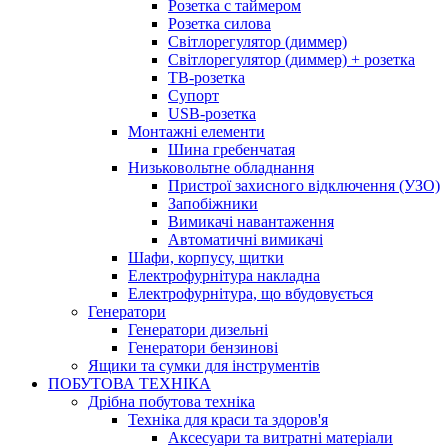
Розетка с таймером
Розетка силова
Світлорегулятор (диммер)
Світлорегулятор (диммер) + розетка
ТВ-розетка
Супорт
USB-розетка
Монтажні елементи
Шина гребенчатая
Низьковольтне обладнання
Пристрої захисного відключення (УЗО)
Запобіжники
Вимикачі навантаження
Автоматичні вимикачі
Шафи, корпусу, щитки
Електрофурнітура накладна
Електрофурнітура, що вбудовується
Генератори
Генератори дизельні
Генератори бензинові
Ящики та сумки для інструментів
ПОБУТОВА ТЕХНІКА
Дрібна побутова техніка
Техніка для краси та здоров'я
Аксесуари та витратні матеріали