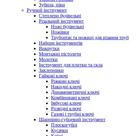
Зубила, піки
Ручний інструмент
Степлери будівельні
Різальний інструмент
Ножі будівельні
Ножівки
Труборізи та ножиці для різання труб
Набори інструментів
Викрутки
Монтажні пістолети
Молотки
Інструмент для плитки та скла
Заклепники
Гайкові ключі
Ріжкові ключі
Накидні ключі
Динамометричні ключі
Комбіновані ключі
Імбусові ключі
Розвідні ключі
Газові і трубні ключі
Шарнірно-губцевий інструмент
Плоскогубцi
Кусачки
Кліщі