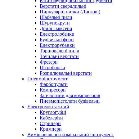
Багатофункціональні інструменти
Верстати свердлильні
Циркулярні пилки (Дискові)
Шабельні пили
Шурупокрути
Дрилі і міксери
Електролобзики
Будівельні фени
Електрорубанки
Торцювальні пили
Точильні верстати
Фрезери
Штроборізи
Розпилювальні верстати
Пневмоінструмент
Фарбопульти
Компресори
Запчастини для компресорів
Пневмопістолети будівельні
Електромонтажний
Круглогубці
Кабелерізи
Стрипери
Кримпери
Вимірювально-розмічальний інструмент