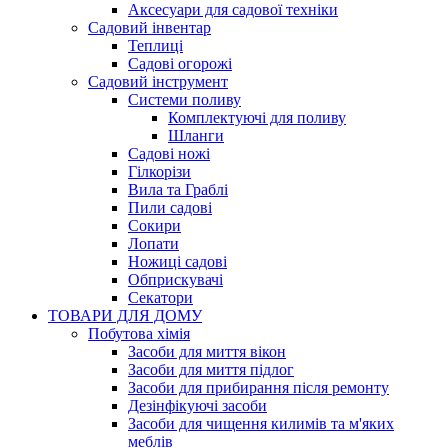
Аксесуари для садової техніки
Садовий інвентар
Теплиці
Садові огорожі
Садовий інструмент
Системи поливу
Комплектуючі для поливу
Шланги
Садові ножі
Гілкорізи
Вила та Граблі
Пили садові
Сокири
Лопати
Ножиці садові
Обприскувачі
Секатори
ТОВАРИ ДЛЯ ДОМУ
Побутова хімія
Засоби для миття вікон
Засоби для миття підлог
Засоби для прибирання після ремонту
Дезінфікуючі засоби
Засоби для чищення килимів та м'яких
меблів