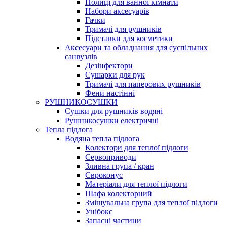
Полиці для ванної кімнати
Набори аксесуарів
Гачки
Тримачі для рушників
Підставки для косметики
Аксесуари та обладнання для суспільних
санвузлів
Дезінфектори
Сушарки для рук
Тримачі для паперових рушників
Фени настінні
РУШНИКОСУШКИ
Сушки для рушників водяні
Рушникосушки електричні
Тепла підлога
Водяна тепла підлога
Колектори для теплої підлоги
Сервоприводи
Зливна група / кран
Євроконус
Матеріали для теплої підлоги
Шафа колекторний
Змішувальна група для теплої підлоги
Унібокс
Запасні частини