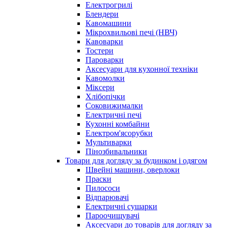
Електрогрилі
Блендери
Кавомашини
Мікрохвильові печі (НВЧ)
Кавоварки
Тостери
Пароварки
Аксесуари для кухонної техніки
Кавомолки
Міксери
Хлібопічки
Соковижималки
Електричні печі
Кухонні комбайни
Електром'ясорубки
Мультиварки
Пінозбивальники
Товари для догляду за будинком і одягом
Швейні машини, оверлоки
Праски
Пилососи
Відпарювачі
Електричні сушарки
Пароочищувачі
Аксесуари до товарів для догляду за