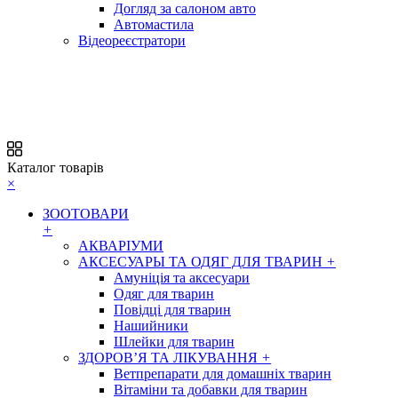
Догляд за салоном авто
Автомастила
Відеореєстратори
Каталог товарів
×
ЗООТОВАРИ
+
АКВАРІУМИ
АКСЕСУАРЫ ТА ОДЯГ ДЛЯ ТВАРИН
+
Амуніція та аксесуари
Одяг для тварин
Повідці для тварин
Нашийники
Шлейки для тварин
ЗДОРОВ’Я ТА ЛІКУВАННЯ
+
Ветпрепарати для домашніх тварин
Вітаміни та добавки для тварин