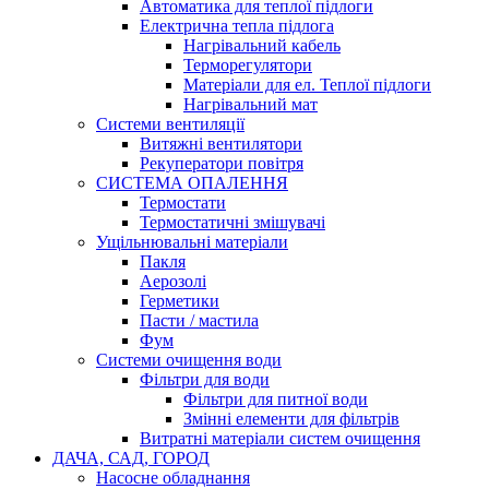
Автоматика для теплої підлоги
Електрична тепла підлога
Нагрівальний кабель
Терморегулятори
Матеріали для ел. Теплої підлоги
Нагрівальний мат
Системи вентиляції
Витяжні вентилятори
Рекуператори повітря
СИСТЕМА ОПАЛЕННЯ
Термостати
Термостатичні змішувачі
Ущільнювальні матеріали
Пакля
Аерозолі
Герметики
Пасти / мастила
Фум
Системи очищення води
Фільтри для води
Фільтри для питної води
Змінні елементи для фільтрів
Витратні матеріали систем очищення
ДАЧА, САД, ГОРОД
Насосне обладнання