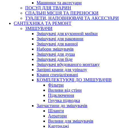
Машинки та аксесуари
ПОСУД ДЛЯ ТВАРИН
СПАЛЬНІ МІСЦЯ ТА ПЕРЕНОСКИ
ТУАЛЕТИ, НАПОВНЮВАЧІ ТА АКСЕСУАРИ
САНТЕХНІКА ТА РЕМОНТ
ЗМІШУВАЧИ
Змішувачі для кухонной мийки
Змішувачі для раковини
Змішувачі для ванної
Набори змішувачів
Змішувачі для душа
Змішувачі для біде
Змішувачі вбудованого монтажу
Запірні крани для уріналу
Крани спеціалізовані
КОМПЛЕКТУЮЧІ ДО ЗМІШУВАЧІВ
Фільтри
Виливи від стіни
Підключення
Гнучка підводка
Запчастини до змішувачів
Шланги
Аератори
Виливи для змішувачів
Картриджі