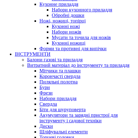
Кухонне приладдя
Набори кухонного приладдя
Обробні дошки
Ножі, ножиці, топірці
Кухонні ножі
Набори ножів
Мусати та точила для ножів
Кухонні ножиці
Форми та противні для випічки
ІНСТРУМЕНТИ
Балони газові та приладдя
Витратний матеріал до інструменту та приладдя
Мітчики та плашки
Корончасті свердла
Пиляльні полотна
Бури
Фрези
Набори приладдя
Свердла
Біти для шуруповерта
Акумулятори та зарядні пристрої для
інструменту і садової техніки
Диски
Шліфувальні елементи
Торцеві головки