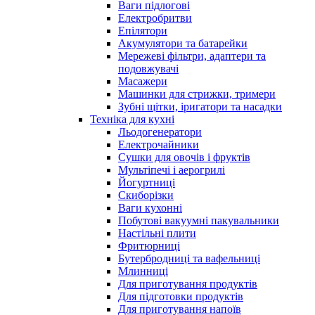
Ваги підлогові
Електробритви
Епілятори
Акумулятори та батарейки
Мережеві фільтри, адаптери та
подовжувачі
Масажери
Машинки для стрижки, тримери
Зубні щітки, іригатори та насадки
Техніка для кухні
Льодогенератори
Електрочайники
Сушки для овочів і фруктів
Мультіпечі і аерогрилі
Йогуртниці
Скиборізки
Ваги кухонні
Побутові вакуумні пакувальники
Настільні плити
Фритюрниці
Бутербродниці та вафельниці
Млинниці
Для приготування продуктів
Для підготовки продуктів
Для приготування напоїв