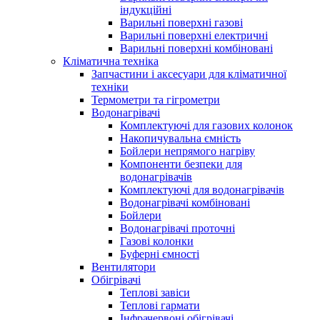
індукційні
Варильні поверхні газові
Варильні поверхні електричні
Варильні поверхні комбіновані
Кліматична техніка
Запчастини і аксесуари для кліматичної
техніки
Термометри та гігрометри
Водонагрівачі
Комплектуючі для газових колонок
Накопичувальна ємність
Бойлери непрямого нагріву
Компоненти безпеки для
водонагрівачів
Комплектуючі для водонагрівачів
Водонагрівачі комбіновані
Бойлери
Водонагрівачі проточні
Газові колонки
Буферні ємності
Вентилятори
Обігрівачі
Теплові завіси
Теплові гармати
Інфрачервоні обігрівачі