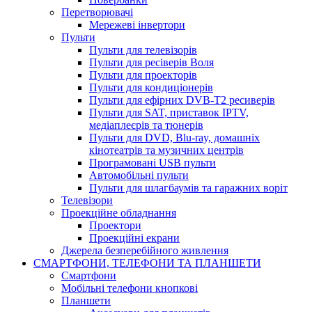
Перетворювачі
Мережеві інвертори
Пульти
Пульти для телевізорів
Пульти для ресіверів Воля
Пульти для проекторів
Пульти для кондиціонерів
Пульти для ефірних DVB-T2 ресиверів
Пульти для SAT, приставок IPTV,
медіаплеєрів та тюнерів
Пульти для DVD, Blu-ray, домашніх
кінотеатрів та музичних центрів
Програмовані USB пульти
Автомобільні пульти
Пульти для шлагбаумів та гаражних воріт
Телевізори
Проекційне обладнання
Проектори
Проекційні екрани
Джерела безперебійного живлення
СМАРТФОНИ, ТЕЛЕФОНИ ТА ПЛАНШЕТИ
Смартфони
Мобільні телефони кнопкові
Планшети