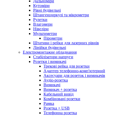
Дальноміри
Кутоміри
Рівні будівельні
Штангенциркулі та мікрометри
Рулетки
Влагомери
Нівеліри
Мультиметри
Пірометри
Штативи і рейки для лазерних рівнів
Лінійки будівельні
Електромонтажне обладнання
Стабілізатори напруги
Розетки і вимикачі
Трекові рейка для розетки
Адаптер телефонно-комп'ютерний
Аксесуари для розеток і вимикачів
Аудіо-розетка
Вимикачі
Вимикач + розетка
Кабельний вивід
Комбіновані розетки
Рамка
Розетка + USB
Телефонна розетка