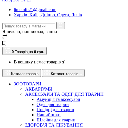
limeinfo21@gmail.com
Харків, Київ, Дніпро, Одеса, Львів
Я шукаю, наприклад,
ванна
0
Товарів,
на
0
грн.
В кошику немає товарів :(
Каталог товарів
Каталог товарів
ЗООТОВАРИ
АКВАРІУМИ
АКСЕСУАРЫ ТА ОДЯГ ДЛЯ ТВАРИН
Амуніція та аксесуари
Одяг для тварин
Повідці для тварин
Нашийники
Шлейки для тварин
ЗДОРОВ’Я ТА ЛІКУВАННЯ