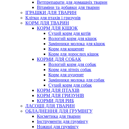
Ветпрепарати для домашніх тварин
Вітаміни та добавки для тварин
ІГРАШКИ ДЛЯ ТВАРИН
Клітки для птахів і гризунів
КОРМ ДЛЯ ТВАРИН
КОРМ ДЛЯ КІШОК
Сухий корм для котів
Вологий корм для кішок
Замінники молока для кішок
Корм для кошенят
Корм для дорослих кішок
КОРМИ ДЛЯ СОБАК
Вологий корм для собак
Корм для літніх собак
Корм для цуценят
Замінники молока для собак
Сухий корм для собак
КОРМ ДЛЯ ПТАХІВ
КОРМ ДЛЯ ГРИЗУНІВ
КОРМИ ДЛЯ РИБ
ЛАСОЩІ ДЛЯ ТВАРИН
ОБЛАДНЕННЯ ДЛЯ ГРУМІНГУ
Косметика для тварин
Інструменти для грумінгу
Ножиці для грумінгу