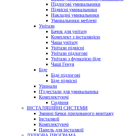
Підлогові умивальники
Підвісні умивальники
Накладні умивальники
Умивальники меблеві
Унітази
Бачок для унітазу
Комплект з інсталяцією
Чаша унітазу
Унітази підвісні
Унітази підлогові
Унітази з функцією біде
Чаші Генуя
Біде
Біде підлогові
Біде підвісні
Уринали
П'єдестали для умивальника
Комплектуючі
Сидіння
ІНСТАЛЯЦІЙНІ СИСТЕМИ
Змивні бачки прихованого монтажу
Інсталяції
Комплектуючі
Панель для інсталяції
ДУШОВА ПРОГРАМА