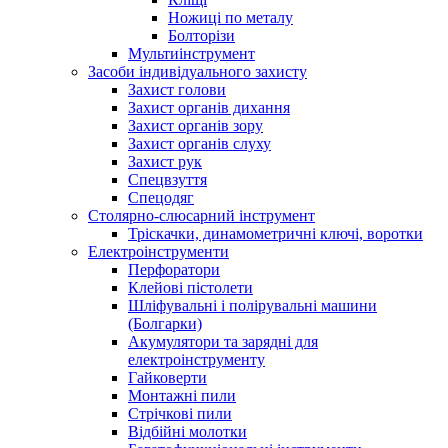
Ножиці по металу
Болторізи
Мультиінструмент
Засоби індивідуального захисту
Захист голови
Захист органів дихання
Захист органів зору
Захист органів слуху
Захист рук
Спецвзуття
Спецодяг
Столярно-слюсарний інструмент
Тріскачки, динамометричні ключі, воротки
Електроінструменти
Перфоратори
Клейові пістолети
Шліфувальні і полірувальні машини
(Болгарки)
Акумулятори та зарядні для
електроінструменту
Гайковерти
Монтажні пили
Стрічкові пили
Відбійні молотки