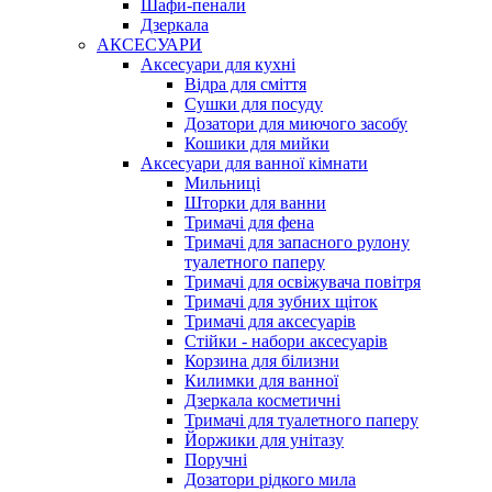
Шафи-пенали
Дзеркала
АКСЕСУАРИ
Аксесуари для кухні
Відра для сміття
Сушки для посуду
Дозатори для миючого засобу
Кошики для мийки
Аксесуари для ванної кімнати
Мильниці
Шторки для ванни
Тримачі для фена
Тримачі для запасного рулону
туалетного паперу
Тримачі для освіжувача повітря
Тримачі для зубних щіток
Тримачі для аксесуарів
Стійки - набори аксесуарів
Корзина для білизни
Килимки для ванної
Дзеркала косметичні
Тримачі для туалетного паперу
Йоржики для унітазу
Поручні
Дозатори рідкого мила