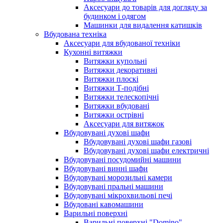
Аксесуари до товарів для догляду за
будинком і одягом
Машинки для видалення катишків
Вбудована техніка
Аксесуари для вбудованої техніки
Кухонні витяжки
Витяжки купольні
Витяжки декоративні
Витяжки плоскі
Витяжки Т-подібні
Витяжки телескопічні
Витяжки вбудовані
Витяжки острівні
Аксесуари для витяжок
Вбудовувані духові шафи
Вбудовувані духові шафи газові
Вбудовувані духові шафи електричні
Вбудовувані посудомийні машини
Вбудовувані винні шафи
Вбудовувані морозильні камери
Вбудовувані пральні машини
Вбудовувані мікрохвильові печі
Вбудовані кавомашини
Варильні поверхні
Варильні поверхні "Domino"