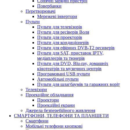
Сонячні зарядні пристрої
Повербанки
Перетворювачі
Мережеві інвертори
Пульти
Пульти для телевізорів
Пульти для ресіверів Воля
Пульти для проекторів
Пульти для кондиціонерів
Пульти для ефірних DVB-T2 ресиверів
Пульти для SAT, приставок IPTV,
медіаплеєрів та тюнерів
Пульти для DVD, Blu-ray, домашніх
кінотеатрів та музичних центрів
Програмовані USB пульти
Автомобільні пульти
Пульти для шлагбаумів та гаражних воріт
Телевізори
Проекційне обладнання
Проектори
Проекційні екрани
Джерела безперебійного живлення
СМАРТФОНИ, ТЕЛЕФОНИ ТА ПЛАНШЕТИ
Смартфони
Мобільні телефони кнопкові