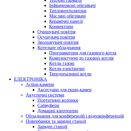
Теплові гармати
Інфрачервоні обігрівачі
Тепловентилятори
Масляні обігрівачі
Керамічні панелі
Конвектори
Очищувачі повітря
Осушувачі повітря
Зволожувачі повітря
Котельне обладнання
Програматори для газового котла
Комплектуючі до газових котлів
Котли газові
Котли електричні
Твердопаливні котли
ЕЛЕКТРОНІКА
Action-камери
Аксесуари для екшн-камер
Акустичні системи
Портативні колонки
Сабвуфери
Домашні кінотеатри
Обладнання для конференцій і відеоконференцій
Повербанки та зарядні станції
Зарядні станції