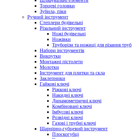
Шліфувальні елементи
Торцеві головки
Зубила, піки
Ручний інструмент
Степлери будівельні
Різальний інструмент
Ножі будівельні
Ножівки
Труборізи та ножиці для різання труб
Набори інструментів
Викрутки
Монтажні пістолети
Молотки
Інструмент для плитки та скла
Заклепники
Гайкові ключі
Ріжкові ключі
Накидні ключі
Динамометричні ключі
Комбіновані ключі
Імбусові ключі
Розвідні ключі
Газові і трубні ключі
Шарнірно-губцевий інструмент
Плоскогубцi