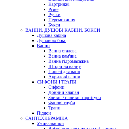
Картриджі
Різне
Ручки
Перемикання
Букси
ВАННИ, ДУШОВІ КАБІНИ, БОКСИ
Душова кабіна
Душовою бокс
Ванни
Ванна сталева
Ванна кам'яна
Ванна гідромасажна
Штори на ванну
Панелі для ванн
Акрилові ванни
СИФОНИ І ТРАПИ
Сифони
Донний клапан
Зливні / наливні гарнітури
Фанові труби
Трапи
Піддон
САНТЕХКЕРАМІКА
Умивальники
Врізні умивальники на стільницю