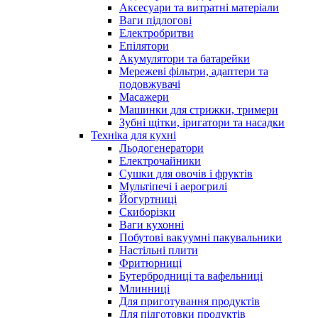
Аксесуари та витратні матеріали
Ваги підлогові
Електробритви
Епілятори
Акумулятори та батарейки
Мережеві фільтри, адаптери та
подовжувачі
Масажери
Машинки для стрижки, тримери
Зубні щітки, іригатори та насадки
Техніка для кухні
Льодогенератори
Електрочайники
Сушки для овочів і фруктів
Мультіпечі і аерогрилі
Йогуртниці
Скиборізки
Ваги кухонні
Побутові вакуумні пакувальники
Настільні плити
Фритюрниці
Бутербродниці та вафельниці
Млинниці
Для приготування продуктів
Для підготовки продуктів