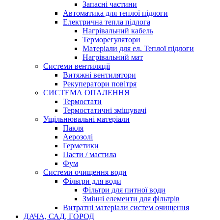
Запасні частини
Автоматика для теплої підлоги
Електрична тепла підлога
Нагрівальний кабель
Терморегулятори
Матеріали для ел. Теплої підлоги
Нагрівальний мат
Системи вентиляції
Витяжні вентилятори
Рекуператори повітря
СИСТЕМА ОПАЛЕННЯ
Термостати
Термостатичні змішувачі
Ущільнювальні матеріали
Пакля
Аерозолі
Герметики
Пасти / мастила
Фум
Системи очищення води
Фільтри для води
Фільтри для питної води
Змінні елементи для фільтрів
Витратні матеріали систем очищення
ДАЧА, САД, ГОРОД