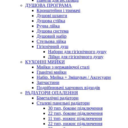
Панель для інсталяції
ДУШОВА ПРОГРАМА
Кронштейни і тримачі
Душові шланги
Душова стійка
Ручна лійка
Душова система
Душовий набір
Стельова лійка
Гігієнічний душ
Набори для гігієнічного душу
Лійки для гігієнічного душу
КУХОННІ МИЙКИ
Мийки з нержавіючої сталі
Гранітні мийки
Набір. Мийка + Змішувач / Аксесуари
Запчастини
Подрібнювачі харчових відходів
РАДІАТОРИ ОПАЛЕННЯ
Біметалічні радіатори
Сталеві панельні радіатори
30 тип, бокове підключення
22 тип, бокове підключення
11 тип, нижнє підключення
22 тип, нижнє підключення