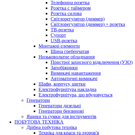
Телефонна розетка
Розетка с таймером
Розетка силова
Світлорегулятор (диммер)
Світлорегулятор (диммер) + розетка
ТВ-розетка
Супорт
USB-розетка
Монтажні елементи
Шина гребенчатая
Низьковольтне обладнання
Пристрої захисного відключення (УЗО)
Запобіжники
Вимикачі навантаження
Автоматичні вимикачі
Шафи, корпусу, щитки
Електрофурнітура накладна
Електрофурнітура, що вбудовується
Генератори
Генератори дизельні
Генератори бензинові
Ящики та сумки для інструментів
ПОБУТОВА ТЕХНІКА
Дрібна побутова техніка
Техніка для краси та здоров'я