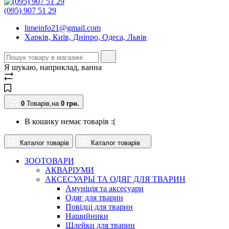
(095) 907 51 29
limeinfo21@gmail.com
Харків, Київ, Дніпро, Одеса, Львів
Я шукаю, наприклад,
ванна
0
Товарів,
на
0
грн.
В кошику немає товарів :(
Каталог товарів
Каталог товарів
ЗООТОВАРИ
АКВАРІУМИ
АКСЕСУАРЫ ТА ОДЯГ ДЛЯ ТВАРИН
Амуніція та аксесуари
Одяг для тварин
Повідці для тварин
Нашийники
Шлейки для тварин