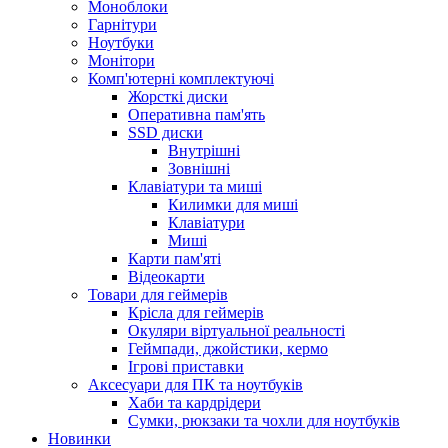
Моноблоки
Гарнітури
Ноутбуки
Монітори
Комп'ютерні комплектуючі
Жорсткі диски
Оперативна пам'ять
SSD диски
Внутрішні
Зовнішні
Клавіатури та миші
Килимки для миші
Клавіатури
Миші
Карти пам'яті
Відеокарти
Товари для геймерів
Крісла для геймерів
Окуляри віртуальної реальності
Геймпади, джойстики, кермо
Ігрові приставки
Аксесуари для ПК та ноутбуків
Хаби та кардрідери
Сумки, рюкзаки та чохли для ноутбуків
Новинки