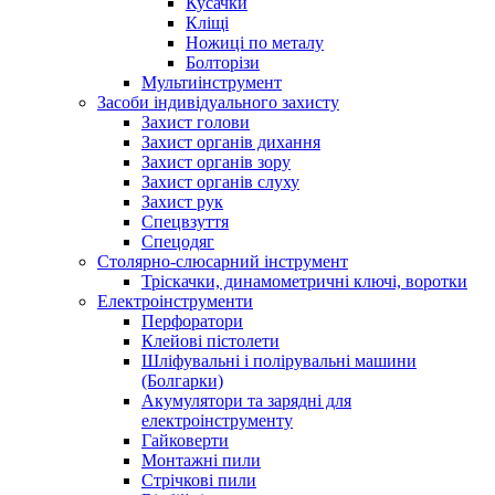
Кусачки
Кліщі
Ножиці по металу
Болторізи
Мультиінструмент
Засоби індивідуального захисту
Захист голови
Захист органів дихання
Захист органів зору
Захист органів слуху
Захист рук
Спецвзуття
Спецодяг
Столярно-слюсарний інструмент
Тріскачки, динамометричні ключі, воротки
Електроінструменти
Перфоратори
Клейові пістолети
Шліфувальні і полірувальні машини
(Болгарки)
Акумулятори та зарядні для
електроінструменту
Гайковерти
Монтажні пили
Стрічкові пили