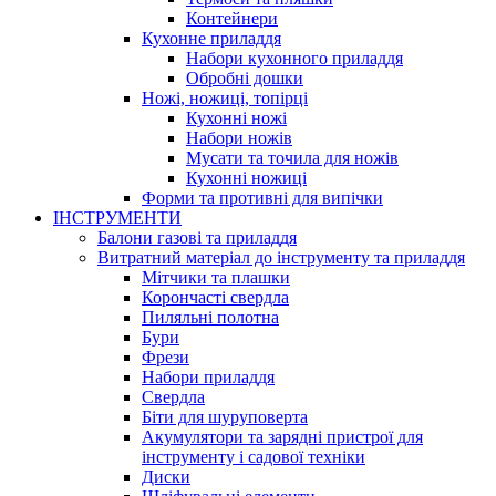
Контейнери
Кухонне приладдя
Набори кухонного приладдя
Обробні дошки
Ножі, ножиці, топірці
Кухонні ножі
Набори ножів
Мусати та точила для ножів
Кухонні ножиці
Форми та противні для випічки
ІНСТРУМЕНТИ
Балони газові та приладдя
Витратний матеріал до інструменту та приладдя
Мітчики та плашки
Корончасті свердла
Пиляльні полотна
Бури
Фрези
Набори приладдя
Свердла
Біти для шуруповерта
Акумулятори та зарядні пристрої для
інструменту і садової техніки
Диски