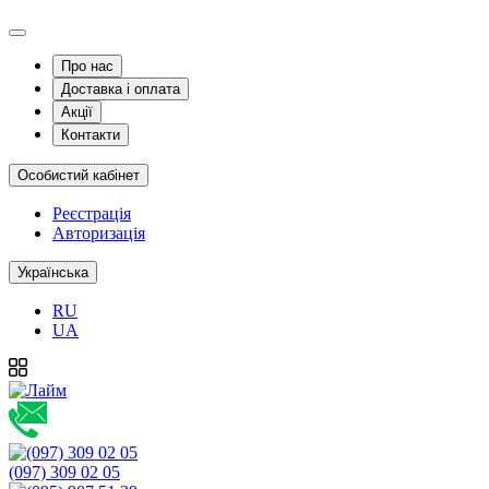
Про нас
Доставка і оплата
Акції
Контакти
Особистий кабінет
Реєстрація
Авторизація
Українська
RU
UA
(097) 309 02 05