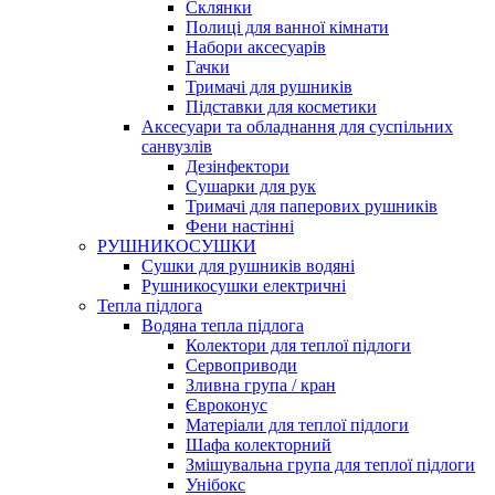
Склянки
Полиці для ванної кімнати
Набори аксесуарів
Гачки
Тримачі для рушників
Підставки для косметики
Аксесуари та обладнання для суспільних
санвузлів
Дезінфектори
Сушарки для рук
Тримачі для паперових рушників
Фени настінні
РУШНИКОСУШКИ
Сушки для рушників водяні
Рушникосушки електричні
Тепла підлога
Водяна тепла підлога
Колектори для теплої підлоги
Сервоприводи
Зливна група / кран
Євроконус
Матеріали для теплої підлоги
Шафа колекторний
Змішувальна група для теплої підлоги
Унібокс