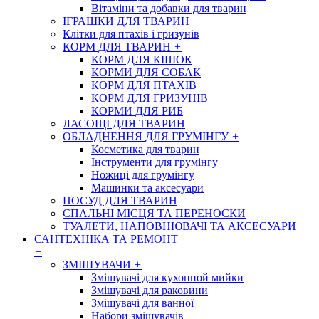
Вітаміни та добавки для тварин
ІГРАШКИ ДЛЯ ТВАРИН
Клітки для птахів і гризунів
КОРМ ДЛЯ ТВАРИН
+
КОРМ ДЛЯ КІШОК
КОРМИ ДЛЯ СОБАК
КОРМ ДЛЯ ПТАХІВ
КОРМ ДЛЯ ГРИЗУНІВ
КОРМИ ДЛЯ РИБ
ЛАСОЩІ ДЛЯ ТВАРИН
ОБЛАДНЕННЯ ДЛЯ ГРУМІНГУ
+
Косметика для тварин
Інструменти для грумінгу
Ножиці для грумінгу
Машинки та аксесуари
ПОСУД ДЛЯ ТВАРИН
СПАЛЬНІ МІСЦЯ ТА ПЕРЕНОСКИ
ТУАЛЕТИ, НАПОВНЮВАЧІ ТА АКСЕСУАРИ
САНТЕХНІКА ТА РЕМОНТ
+
ЗМІШУВАЧИ
+
Змішувачі для кухонной мийки
Змішувачі для раковини
Змішувачі для ванної
Набори змішувачів