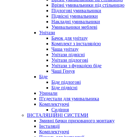
Врізні умивальники під стільницю
Підлогові умивальники
Підвісні умивальники
Накладні умивальники
Умивальники меблеві
Унітази
Бачок для унітазу
Комплект з інсталяцією
Чаша унітазу
Унітази підвісні
Унітази підлогові
Унітази з функцією біде
Чаші Генуя
Біде
Біде підлогові
Біде підвісні
Уринали
П'єдестали для умивальника
Комплектуючі
Сидіння
ІНСТАЛЯЦІЙНІ СИСТЕМИ
Змивні бачки прихованого монтажу
Інсталяції
Комплектуючі