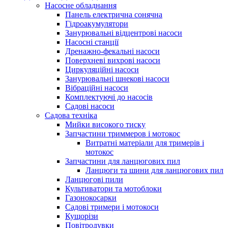
Насосне обладнання
Панель електрична сонячна
Гідроакумулятори
Занурювальні відцентрові насоси
Насосні станції
Дренажно-фекальні насоси
Поверхневі вихрові насоси
Циркуляційні насоси
Занурювальні шнекові насоси
Вібраційні насоси
Комплектуючі до насосів
Cадові насоси
Садова техніка
Мийки високого тиску
Запчастини триммеров і мотокос
Витратні матеріали для тримерів і
мотокос
Запчастини для ланцюгових пил
Ланцюги та шини для ланцюгових пил
Ланцюгові пили
Культиватори та мотоблоки
Газонокосарки
Садові тримери і мотокоси
Кущорізи
Повітродувки