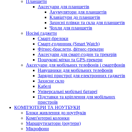
Планшети
Аксесуари для планшетів
Акумулятори для планшетів
Клавіатури до планшетів
Захисні плівки та скла для планшетів
Чохли для планшетів
Носімі гаджети
Смарт-брелоки
Смарт-годинник (Smart Watch)
Фітнес-браслети, фітнес-трекери
Аксесуари для смарт-годин та трекерів
Пошукові мітки та GPS-трекери
Аксесуари для мобільних телефонів і смартфонів
Навушники для мобільних телефонів
Зарядні пристрої для електронних гаджетів
Захисне скло
Кабелі
Універсальні мобільні батареї
Підставки та кріплення для мобільних
пристроїв
КОМП'ЮТЕРИ ТА НОУТБУКИ
Блоки живлення до ноутбуків
Комп'ютерні колонки
Маршрутизатори (роутери)
Мікрофони