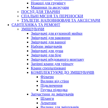
Ножиці для грумінгу
Машинки та аксесуари
ПОСУД ДЛЯ ТВАРИН
СПАЛЬНІ МІСЦЯ ТА ПЕРЕНОСКИ
ТУАЛЕТИ, НАПОВНЮВАЧІ ТА АКСЕСУАРИ
САНТЕХНІКА ТА РЕМОНТ
ЗМІШУВАЧИ
Змішувачі для кухонной мийки
Змішувачі для раковини
Змішувачі для ванної
Набори змішувачів
Змішувачі для душа
Змішувачі для біде
Змішувачі вбудованого монтажу
Запірні крани для уріналу
Крани спеціалізовані
КОМПЛЕКТУЮЧІ ДО ЗМІШУВАЧІВ
Фільтри
Виливи від стіни
Підключення
Гнучка підводка
Запчастини до змішувачів
Шланги
Аератори
Виливи для змішувачів