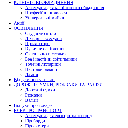
КЛІНІНГОВІ ОБЛАДНЕННЯ
Аксесуари для клінінгового обладнання
Професійні пилососи
Універсальні мийки
Акції
ОСВІТЛЕННЯ
Студійне світло
Ліхтарі і аксесуари
Прожектори
Вуличне освітлення
Світильники стельові
Бра і настінні світильники
Точечні ліхтарики
Настільні лампи
Лампи
Відгуки про магазин
ДОРОЖНІ СУМКИ, РЮКЗАКИ ТА ВАЛІЗИ
Дорожні сумки
Рюкзаки
Валізи
Відгуки про товарм
ЕЛЕКТРОТРАНСПОРТ
Аксесуари для електротранспорту
Гіроборди
Гіроскутери