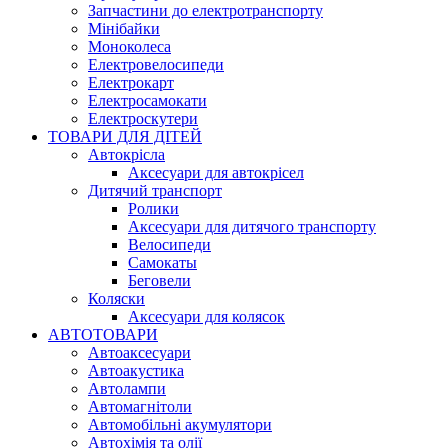
Запчастини до електротранспорту
Мінібайки
Моноколеса
Електровелосипеди
Електрокарт
Електросамокати
Електроскутери
ТОВАРИ ДЛЯ ДІТЕЙ
Автокрісла
Аксесуари для автокрісел
Дитячий транспорт
Ролики
Аксесуари для дитячого транспорту
Велосипеди
Самокаты
Беговели
Коляски
Аксесуари для колясок
АВТОТОВАРИ
Автоаксесуари
Автоакустика
Автолампи
Автомагнітоли
Автомобільні акумулятори
Автохімія та олії