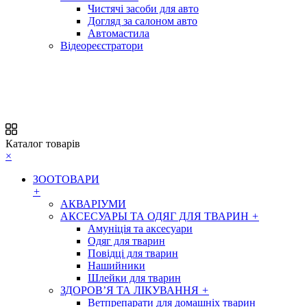
Чистячі засоби для авто
Догляд за салоном авто
Автомастила
Відеореєстратори
Каталог товарів
×
ЗООТОВАРИ
+
АКВАРІУМИ
АКСЕСУАРЫ ТА ОДЯГ ДЛЯ ТВАРИН
+
Амуніція та аксесуари
Одяг для тварин
Повідці для тварин
Нашийники
Шлейки для тварин
ЗДОРОВ’Я ТА ЛІКУВАННЯ
+
Ветпрепарати для домашніх тварин