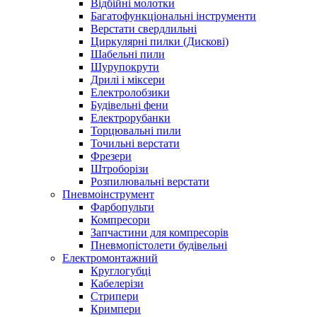
Відбійні молотки
Багатофункціональні інструменти
Верстати свердлильні
Циркулярні пилки (Дискові)
Шабельні пили
Шурупокрути
Дрилі і міксери
Електролобзики
Будівельні фени
Електрорубанки
Торцювальні пили
Точильні верстати
Фрезери
Штроборізи
Розпилювальні верстати
Пневмоінструмент
Фарбопульти
Компресори
Запчастини для компресорів
Пневмопістолети будівельні
Електромонтажний
Круглогубці
Кабелерізи
Стрипери
Кримпери