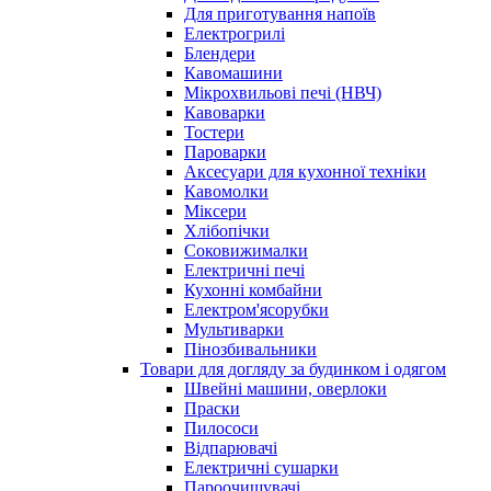
Для приготування напоїв
Електрогрилі
Блендери
Кавомашини
Мікрохвильові печі (НВЧ)
Кавоварки
Тостери
Пароварки
Аксесуари для кухонної техніки
Кавомолки
Міксери
Хлібопічки
Соковижималки
Електричні печі
Кухонні комбайни
Електром'ясорубки
Мультиварки
Пінозбивальники
Товари для догляду за будинком і одягом
Швейні машини, оверлоки
Праски
Пилососи
Відпарювачі
Електричні сушарки
Пароочищувачі