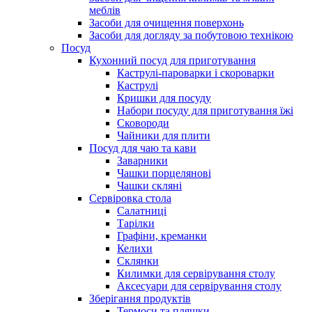
меблів
Засоби для очищення поверхонь
Засоби для догляду за побутовою технікою
Посуд
Кухонний посуд для приготування
Каструлі-пароварки і скороварки
Каструлі
Кришки для посуду
Набори посуду для приготування їжі
Сковороди
Чайники для плити
Посуд для чаю та кави
Заварники
Чашки порцелянові
Чашки скляні
Сервіровка стола
Салатниці
Тарілки
Графіни, креманки
Келихи
Склянки
Килимки для сервірування столу
Аксесуари для сервірування столу
Зберігання продуктів
Термоси та пляшки