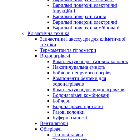
Варильні поверхні електричні
індукційні
Варильні поверхні газові
Варильні поверхні електричні
Варильні поверхні комбіновані
Кліматична техніка
Запчастини і аксесуари для кліматичної
техніки
Термометри та гігрометри
Водонагрівачі
Комплектуючі для газових колонок
Накопичувальна ємність
Бойлери непрямого нагріву
Компоненти безпеки для
водонагрівачів
Комплектуючі для водонагрівачів
Водонагрівачі комбіновані
Бойлери
Водонагрівачі проточні
Газові колонки
Буферні ємності
Вентилятори
Обігрівачі
Теплові завіси