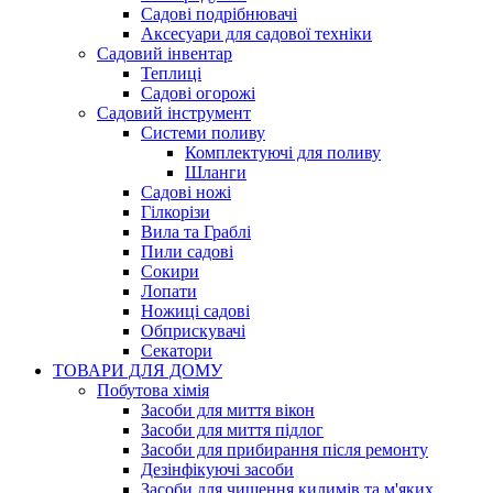
Садові подрібнювачі
Аксесуари для садової техніки
Садовий інвентар
Теплиці
Садові огорожі
Садовий інструмент
Системи поливу
Комплектуючі для поливу
Шланги
Садові ножі
Гілкорізи
Вила та Граблі
Пили садові
Сокири
Лопати
Ножиці садові
Обприскувачі
Секатори
ТОВАРИ ДЛЯ ДОМУ
Побутова хімія
Засоби для миття вікон
Засоби для миття підлог
Засоби для прибирання після ремонту
Дезінфікуючі засоби
Засоби для чищення килимів та м'яких