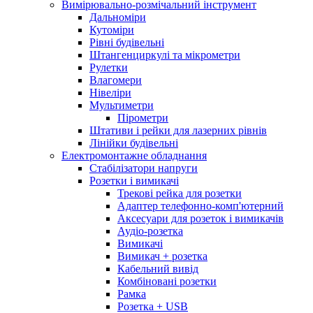
Вимірювально-розмічальний інструмент
Дальноміри
Кутоміри
Рівні будівельні
Штангенциркулі та мікрометри
Рулетки
Влагомери
Нівеліри
Мультиметри
Пірометри
Штативи і рейки для лазерних рівнів
Лінійки будівельні
Електромонтажне обладнання
Стабілізатори напруги
Розетки і вимикачі
Трекові рейка для розетки
Адаптер телефонно-комп'ютерний
Аксесуари для розеток і вимикачів
Аудіо-розетка
Вимикачі
Вимикач + розетка
Кабельний вивід
Комбіновані розетки
Рамка
Розетка + USB