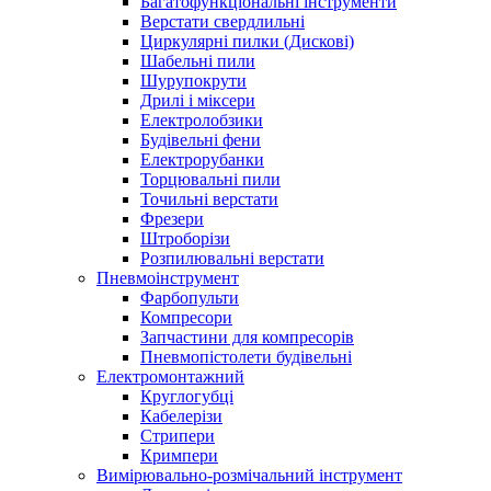
Багатофункціональні інструменти
Верстати свердлильні
Циркулярні пилки (Дискові)
Шабельні пили
Шурупокрути
Дрилі і міксери
Електролобзики
Будівельні фени
Електрорубанки
Торцювальні пили
Точильні верстати
Фрезери
Штроборізи
Розпилювальні верстати
Пневмоінструмент
Фарбопульти
Компресори
Запчастини для компресорів
Пневмопістолети будівельні
Електромонтажний
Круглогубці
Кабелерізи
Стрипери
Кримпери
Вимірювально-розмічальний інструмент