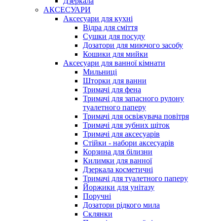
Дзеркала
АКСЕСУАРИ
Аксесуари для кухні
Відра для сміття
Сушки для посуду
Дозатори для миючого засобу
Кошики для мийки
Аксесуари для ванної кімнати
Мильниці
Шторки для ванни
Тримачі для фена
Тримачі для запасного рулону
туалетного паперу
Тримачі для освіжувача повітря
Тримачі для зубних щіток
Тримачі для аксесуарів
Стійки - набори аксесуарів
Корзина для білизни
Килимки для ванної
Дзеркала косметичні
Тримачі для туалетного паперу
Йоржики для унітазу
Поручні
Дозатори рідкого мила
Склянки