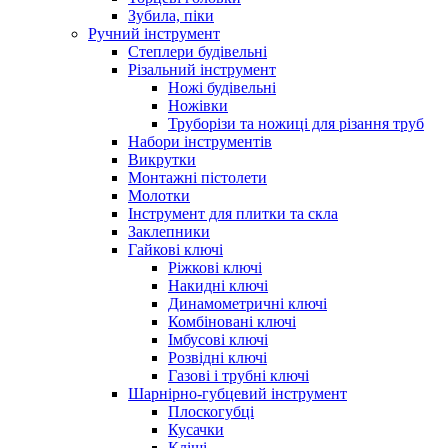
Зубила, піки
Ручний інструмент
Степлери будівельні
Різальний інструмент
Ножі будівельні
Ножівки
Труборізи та ножиці для різання труб
Набори інструментів
Викрутки
Монтажні пістолети
Молотки
Інструмент для плитки та скла
Заклепники
Гайкові ключі
Ріжкові ключі
Накидні ключі
Динамометричні ключі
Комбіновані ключі
Імбусові ключі
Розвідні ключі
Газові і трубні ключі
Шарнірно-губцевий інструмент
Плоскогубцi
Кусачки
Кліщі