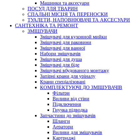
Машинки та аксесуари
ПОСУД ДЛЯ ТВАРИН
СПАЛЬНІ МІСЦЯ ТА ПЕРЕНОСКИ
ТУАЛЕТИ, НАПОВНЮВАЧІ ТА АКСЕСУАРИ
САНТЕХНІКА ТА РЕМОНТ
ЗМІШУВАЧИ
Змішувачі для кухонной мийки
Змішувачі для раковини
Змішувачі для ванної
Набори змішувачів
Змішувачі для душа
Змішувачі для біде
Змішувачі вбудованого монтажу
Запірні крани для уріналу
Крани спеціалізовані
КОМПЛЕКТУЮЧІ ДО ЗМІШУВАЧІВ
Фільтри
Виливи від стіни
Підключення
Гнучка підводка
Запчастини до змішувачів
Шланги
Аератори
Виливи для змішувачів
Картриджі