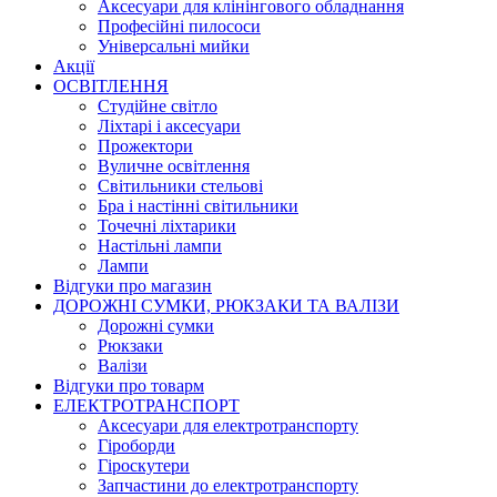
Аксесуари для клінінгового обладнання
Професійні пилососи
Універсальні мийки
Акції
ОСВІТЛЕННЯ
Студійне світло
Ліхтарі і аксесуари
Прожектори
Вуличне освітлення
Світильники стельові
Бра і настінні світильники
Точечні ліхтарики
Настільні лампи
Лампи
Відгуки про магазин
ДОРОЖНІ СУМКИ, РЮКЗАКИ ТА ВАЛІЗИ
Дорожні сумки
Рюкзаки
Валізи
Відгуки про товарм
ЕЛЕКТРОТРАНСПОРТ
Аксесуари для електротранспорту
Гіроборди
Гіроскутери
Запчастини до електротранспорту