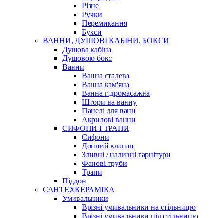
Різне
Ручки
Перемикання
Букси
ВАННИ, ДУШОВІ КАБІНИ, БОКСИ
Душова кабіна
Душовою бокс
Ванни
Ванна сталева
Ванна кам'яна
Ванна гідромасажна
Штори на ванну
Панелі для ванн
Акрилові ванни
СИФОНИ І ТРАПИ
Сифони
Донний клапан
Зливні / наливні гарнітури
Фанові труби
Трапи
Піддон
САНТЕХКЕРАМІКА
Умивальники
Врізні умивальники на стільницю
Врізні умивальники під стільницю