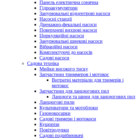
Панель електрична сонячна
Гідроакумулятори
Занурювальні відцентрові насоси
Насосні станції
Дренажно-фекальні насоси
Поверхневі вихрові насоси
Циркуляційні насоси
Занурювальні шнекові насоси
Вібраційні насоси
Комплектуючі до насосів
Cадові насоси
Садова техніка
Мийки високого тиску
Запчастини триммеров і мотокос
Витратні матеріали для тримерів і
мотокос
Запчастини для ланцюгових пил
Ланцюги та шини для ланцюгових пил
Ланцюгові пили
Культиватори та мотоблоки
Газонокосарки
Садові тримери і мотокоси
Кущорізи
Повітродувки
Садові подрібнювачі