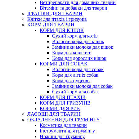
Ветпрепарати для домашніх тварин
Вітаміни та добавки для тварин
ІГРАШКИ ДЛЯ ТВАРИН
Клітки для птахів і гризунів
КОРМ ДЛЯ ТВАРИН
КОРМ ДЛЯ КІШОК
Сухий корм для котів
Вологий корм для кішок
Замінники молока для кішок
Корм для кошенят
Корм для дорослих кішок
КОРМИ ДЛЯ СОБАК
Вологий корм для собак
Корм для літніх собак
Корм для цуценят
Замінники молока для собак
Сухий корм для собак
КОРМ ДЛЯ ПТАХІВ
КОРМ ДЛЯ ГРИЗУНІВ
КОРМИ ДЛЯ РИБ
ЛАСОЩІ ДЛЯ ТВАРИН
ОБЛАДНЕННЯ ДЛЯ ГРУМІНГУ
Косметика для тварин
Інструменти для грумінгу
Ножиці для грумінгу