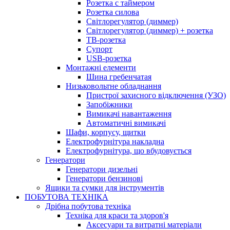
Розетка с таймером
Розетка силова
Світлорегулятор (диммер)
Світлорегулятор (диммер) + розетка
ТВ-розетка
Супорт
USB-розетка
Монтажні елементи
Шина гребенчатая
Низьковольтне обладнання
Пристрої захисного відключення (УЗО)
Запобіжники
Вимикачі навантаження
Автоматичні вимикачі
Шафи, корпусу, щитки
Електрофурнітура накладна
Електрофурнітура, що вбудовується
Генератори
Генератори дизельні
Генератори бензинові
Ящики та сумки для інструментів
ПОБУТОВА ТЕХНІКА
Дрібна побутова техніка
Техніка для краси та здоров'я
Аксесуари та витратні матеріали