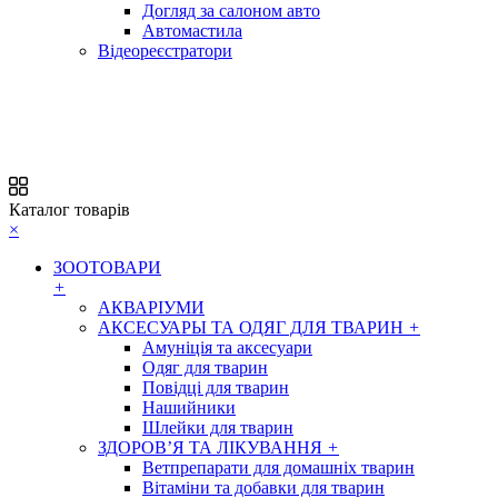
Догляд за салоном авто
Автомастила
Відеореєстратори
Каталог товарів
×
ЗООТОВАРИ
+
АКВАРІУМИ
АКСЕСУАРЫ ТА ОДЯГ ДЛЯ ТВАРИН
+
Амуніція та аксесуари
Одяг для тварин
Повідці для тварин
Нашийники
Шлейки для тварин
ЗДОРОВ’Я ТА ЛІКУВАННЯ
+
Ветпрепарати для домашніх тварин
Вітаміни та добавки для тварин