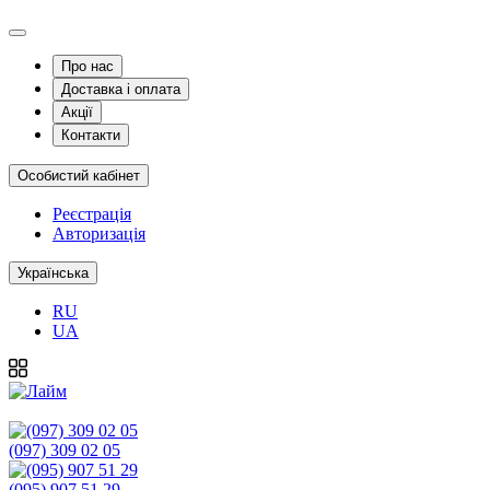
Про нас
Доставка і оплата
Акції
Контакти
Особистий кабінет
Реєстрація
Авторизація
Українська
RU
UA
(097) 309 02 05
(095) 907 51 29