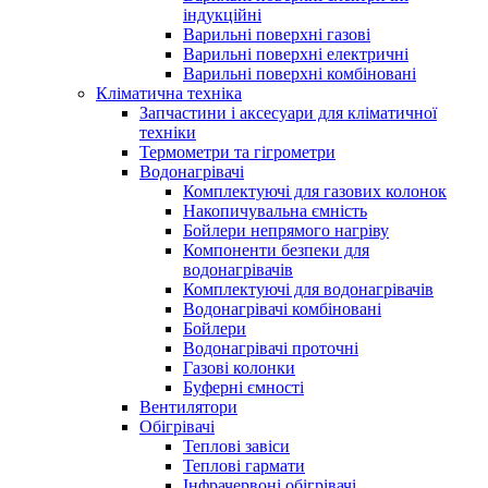
індукційні
Варильні поверхні газові
Варильні поверхні електричні
Варильні поверхні комбіновані
Кліматична техніка
Запчастини і аксесуари для кліматичної
техніки
Термометри та гігрометри
Водонагрівачі
Комплектуючі для газових колонок
Накопичувальна ємність
Бойлери непрямого нагріву
Компоненти безпеки для
водонагрівачів
Комплектуючі для водонагрівачів
Водонагрівачі комбіновані
Бойлери
Водонагрівачі проточні
Газові колонки
Буферні ємності
Вентилятори
Обігрівачі
Теплові завіси
Теплові гармати
Інфрачервоні обігрівачі