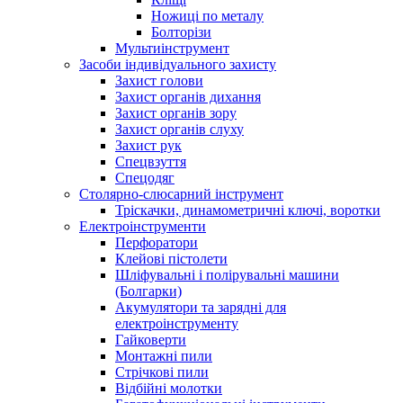
Ножиці по металу
Болторізи
Мультиінструмент
Засоби індивідуального захисту
Захист голови
Захист органів дихання
Захист органів зору
Захист органів слуху
Захист рук
Спецвзуття
Спецодяг
Столярно-слюсарний інструмент
Тріскачки, динамометричні ключі, воротки
Електроінструменти
Перфоратори
Клейові пістолети
Шліфувальні і полірувальні машини
(Болгарки)
Акумулятори та зарядні для
електроінструменту
Гайковерти
Монтажні пили
Стрічкові пили
Відбійні молотки