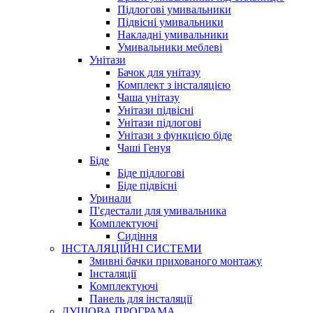
Підлогові умивальники
Підвісні умивальники
Накладні умивальники
Умивальники меблеві
Унітази
Бачок для унітазу
Комплект з інсталяцією
Чаша унітазу
Унітази підвісні
Унітази підлогові
Унітази з функцією біде
Чаші Генуя
Біде
Біде підлогові
Біде підвісні
Уринали
П'єдестали для умивальника
Комплектуючі
Сидіння
ІНСТАЛЯЦІЙНІ СИСТЕМИ
Змивні бачки прихованого монтажу
Інсталяції
Комплектуючі
Панель для інсталяції
ДУШОВА ПРОГРАМА