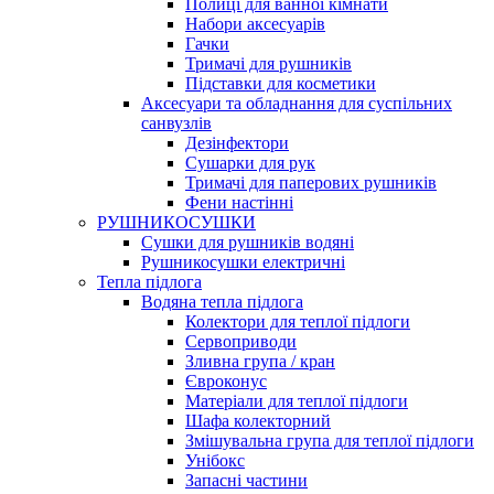
Полиці для ванної кімнати
Набори аксесуарів
Гачки
Тримачі для рушників
Підставки для косметики
Аксесуари та обладнання для суспільних
санвузлів
Дезінфектори
Сушарки для рук
Тримачі для паперових рушників
Фени настінні
РУШНИКОСУШКИ
Сушки для рушників водяні
Рушникосушки електричні
Тепла підлога
Водяна тепла підлога
Колектори для теплої підлоги
Сервоприводи
Зливна група / кран
Євроконус
Матеріали для теплої підлоги
Шафа колекторний
Змішувальна група для теплої підлоги
Унібокс
Запасні частини