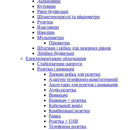
Дальноміри
Кутоміри
Рівні будівельні
Штангенциркулі та мікрометри
Рулетки
Влагомери
Нівеліри
Мультиметри
Пірометри
Штативи і рейки для лазерних рівнів
Лінійки будівельні
Електромонтажне обладнання
Стабілізатори напруги
Розетки і вимикачі
Трекові рейка для розетки
Адаптер телефонно-комп'ютерний
Аксесуари для розеток і вимикачів
Аудіо-розетка
Вимикачі
Вимикач + розетка
Кабельний вивід
Комбіновані розетки
Рамка
Розетка + USB
Телефонна розетка