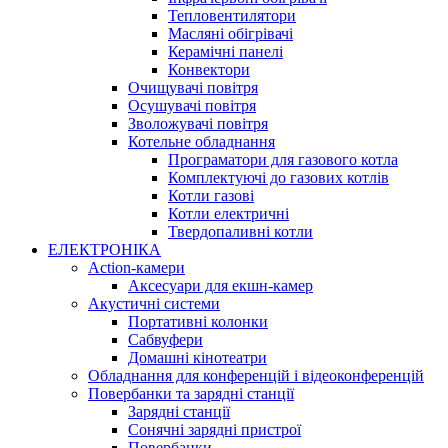
Тепловентилятори
Масляні обігрівачі
Керамічні панелі
Конвектори
Очищувачі повітря
Осушувачі повітря
Зволожувачі повітря
Котельне обладнання
Програматори для газового котла
Комплектуючі до газових котлів
Котли газові
Котли електричні
Твердопаливні котли
ЕЛЕКТРОНІКА
Action-камери
Аксесуари для екшн-камер
Акустичні системи
Портативні колонки
Сабвуфери
Домашні кінотеатри
Обладнання для конференцій і відеоконференцій
Повербанки та зарядні станції
Зарядні станції
Сонячні зарядні пристрої
Повербанки