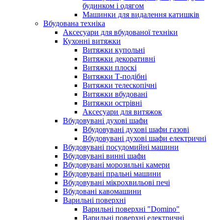
будинком і одягом
Машинки для видалення катишків
Вбудована техніка
Аксесуари для вбудованої техніки
Кухонні витяжки
Витяжки купольні
Витяжки декоративні
Витяжки плоскі
Витяжки Т-подібні
Витяжки телескопічні
Витяжки вбудовані
Витяжки острівні
Аксесуари для витяжок
Вбудовувані духові шафи
Вбудовувані духові шафи газові
Вбудовувані духові шафи електричні
Вбудовувані посудомийні машини
Вбудовувані винні шафи
Вбудовувані морозильні камери
Вбудовувані пральні машини
Вбудовувані мікрохвильові печі
Вбудовані кавомашини
Варильні поверхні
Варильні поверхні "Domino"
Варильні поверхні електричні