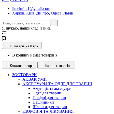
limeinfo21@gmail.com
Харків, Київ, Дніпро, Одеса, Львів
Я шукаю, наприклад,
ванна
0
Товарів,
на
0
грн.
В кошику немає товарів :(
Каталог товарів
Каталог товарів
ЗООТОВАРИ
АКВАРІУМИ
АКСЕСУАРЫ ТА ОДЯГ ДЛЯ ТВАРИН
Амуніція та аксесуари
Одяг для тварин
Повідці для тварин
Нашийники
Шлейки для тварин
ЗДОРОВ’Я ТА ЛІКУВАННЯ