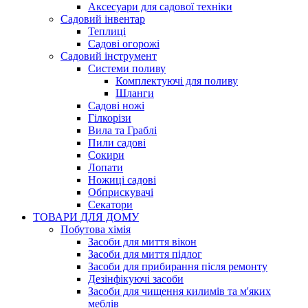
Аксесуари для садової техніки
Садовий інвентар
Теплиці
Садові огорожі
Садовий інструмент
Системи поливу
Комплектуючі для поливу
Шланги
Садові ножі
Гілкорізи
Вила та Граблі
Пили садові
Сокири
Лопати
Ножиці садові
Обприскувачі
Секатори
ТОВАРИ ДЛЯ ДОМУ
Побутова хімія
Засоби для миття вікон
Засоби для миття підлог
Засоби для прибирання після ремонту
Дезінфікуючі засоби
Засоби для чищення килимів та м'яких
меблів