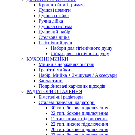
Кронштейни і тримачі
Душові шланги
Душова стійка
Ручна лійка
Душова система
Душовий набір
Стельова лійка
Гігієнічний душ
Набори для гігієнічного душу
Лійки для гігієнічного душу
КУХОННІ МИЙКИ
Мийки з нержавіючої сталі
Гранітні мийки
Набір. Мийка + Змішувач / Аксесуари
Запчастини
Подрібнювачі харчових відходів
РАДІАТОРИ ОПАЛЕННЯ
Біметалічні радіатори
Сталеві панельні радіатори
30 тип, бокове підключення
22 тип, бокове підключення
11 тип, нижнє підключення
22 тип, нижнє підключення
20 тип, бокове підключення
33 тип, бокове підключення