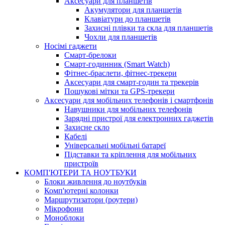
Аксесуари для планшетів
Акумулятори для планшетів
Клавіатури до планшетів
Захисні плівки та скла для планшетів
Чохли для планшетів
Носімі гаджети
Смарт-брелоки
Смарт-годинник (Smart Watch)
Фітнес-браслети, фітнес-трекери
Аксесуари для смарт-годин та трекерів
Пошукові мітки та GPS-трекери
Аксесуари для мобільних телефонів і смартфонів
Навушники для мобільних телефонів
Зарядні пристрої для електронних гаджетів
Захисне скло
Кабелі
Універсальні мобільні батареї
Підставки та кріплення для мобільних
пристроїв
КОМП'ЮТЕРИ ТА НОУТБУКИ
Блоки живлення до ноутбуків
Комп'ютерні колонки
Маршрутизатори (роутери)
Мікрофони
Моноблоки