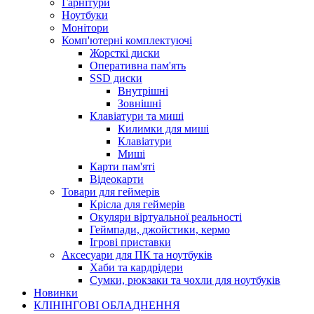
Гарнітури
Ноутбуки
Монітори
Комп'ютерні комплектуючі
Жорсткі диски
Оперативна пам'ять
SSD диски
Внутрішні
Зовнішні
Клавіатури та миші
Килимки для миші
Клавіатури
Миші
Карти пам'яті
Відеокарти
Товари для геймерів
Крісла для геймерів
Окуляри віртуальної реальності
Геймпади, джойстики, кермо
Ігрові приставки
Аксесуари для ПК та ноутбуків
Хаби та кардрідери
Сумки, рюкзаки та чохли для ноутбуків
Новинки
КЛІНІНГОВІ ОБЛАДНЕННЯ