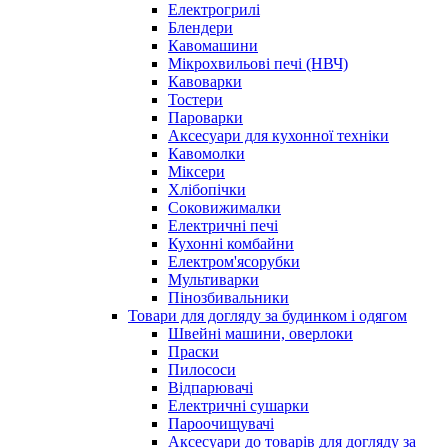
Електрогрилі
Блендери
Кавомашини
Мікрохвильові печі (НВЧ)
Кавоварки
Тостери
Пароварки
Аксесуари для кухонної техніки
Кавомолки
Міксери
Хлібопічки
Соковижималки
Електричні печі
Кухонні комбайни
Електром'ясорубки
Мультиварки
Пінозбивальники
Товари для догляду за будинком і одягом
Швейні машини, оверлоки
Праски
Пилососи
Відпарювачі
Електричні сушарки
Пароочищувачі
Аксесуари до товарів для догляду за