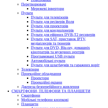
Перетворювачі
Мережеві інвертори
Пульти
Пульти для телевізорів
Пульти для ресіверів Воля
Пульти для проекторів
Пульти для кондиціонерів
Пульти для ефірних DVB-T2 ресиверів
Пульти для SAT, приставок IPTV,
медіаплеєрів та тюнерів
Пульти для DVD, Blu-ray, домашніх
кінотеатрів та музичних центрів
Програмовані USB пульти
Автомобільні пульти
Пульти для шлагбаумів та гаражних воріт
Телевізори
Проекційне обладнання
Проектори
Проекційні екрани
Джерела безперебійного живлення
СМАРТФОНИ, ТЕЛЕФОНИ ТА ПЛАНШЕТИ
Смартфони
Мобільні телефони кнопкові
Планшети