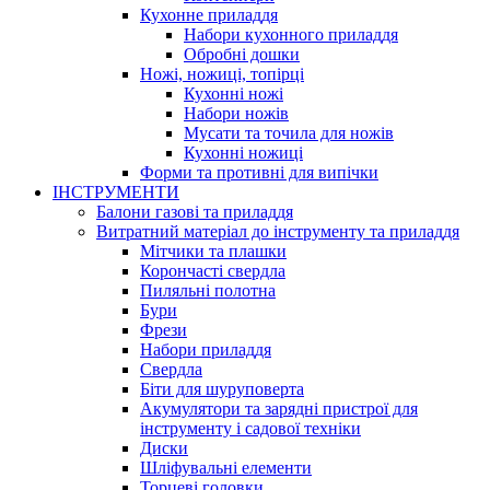
Кухонне приладдя
Набори кухонного приладдя
Обробні дошки
Ножі, ножиці, топірці
Кухонні ножі
Набори ножів
Мусати та точила для ножів
Кухонні ножиці
Форми та противні для випічки
ІНСТРУМЕНТИ
Балони газові та приладдя
Витратний матеріал до інструменту та приладдя
Мітчики та плашки
Корончасті свердла
Пиляльні полотна
Бури
Фрези
Набори приладдя
Свердла
Біти для шуруповерта
Акумулятори та зарядні пристрої для
інструменту і садової техніки
Диски
Шліфувальні елементи
Торцеві головки