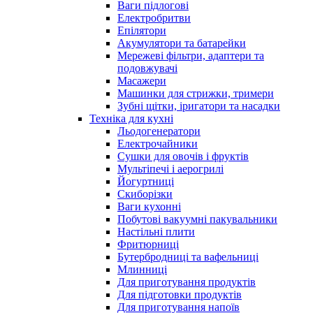
Ваги підлогові
Електробритви
Епілятори
Акумулятори та батарейки
Мережеві фільтри, адаптери та
подовжувачі
Масажери
Машинки для стрижки, тримери
Зубні щітки, іригатори та насадки
Техніка для кухні
Льодогенератори
Електрочайники
Сушки для овочів і фруктів
Мультіпечі і аерогрилі
Йогуртниці
Скиборізки
Ваги кухонні
Побутові вакуумні пакувальники
Настільні плити
Фритюрниці
Бутербродниці та вафельниці
Млинниці
Для приготування продуктів
Для підготовки продуктів
Для приготування напоїв