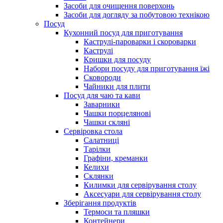
Засоби для очищення поверхонь
Засоби для догляду за побутовою технікою
Посуд
Кухонний посуд для приготування
Каструлі-пароварки і скороварки
Каструлі
Кришки для посуду
Набори посуду для приготування їжі
Сковороди
Чайники для плити
Посуд для чаю та кави
Заварники
Чашки порцелянові
Чашки скляні
Сервіровка стола
Салатниці
Тарілки
Графіни, креманки
Келихи
Склянки
Килимки для сервірування столу
Аксесуари для сервірування столу
Зберігання продуктів
Термоси та пляшки
Контейнери