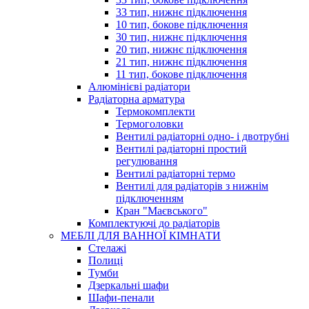
33 тип, нижнє підключення
10 тип, бокове підключення
30 тип, нижнє підключення
20 тип, нижнє підключення
21 тип, нижнє підключення
11 тип, бокове підключення
Алюмінієві радіатори
Радіаторна арматура
Термокомплекти
Термоголовки
Вентилі радіаторні одно- і двотрубні
Вентилі радіаторні простий
регулювання
Вентилі радіаторні термо
Вентилі для радіаторів з нижнім
підключенням
Кран "Маєвського"
Комплектуючі до радіаторів
МЕБЛІ ДЛЯ ВАННОЇ КІМНАТИ
Стелажі
Полиці
Тумби
Дзеркальні шафи
Шафи-пенали