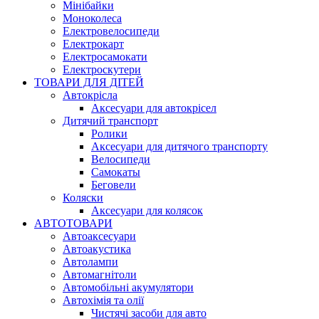
Мінібайки
Моноколеса
Електровелосипеди
Електрокарт
Електросамокати
Електроскутери
ТОВАРИ ДЛЯ ДІТЕЙ
Автокрісла
Аксесуари для автокрісел
Дитячий транспорт
Ролики
Аксесуари для дитячого транспорту
Велосипеди
Самокаты
Беговели
Коляски
Аксесуари для колясок
АВТОТОВАРИ
Автоаксесуари
Автоакустика
Автолампи
Автомагнітоли
Автомобільні акумулятори
Автохімія та олії
Чистячі засоби для авто