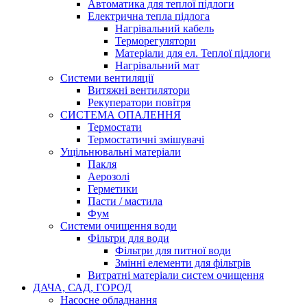
Автоматика для теплої підлоги
Електрична тепла підлога
Нагрівальний кабель
Терморегулятори
Матеріали для ел. Теплої підлоги
Нагрівальний мат
Системи вентиляції
Витяжні вентилятори
Рекуператори повітря
СИСТЕМА ОПАЛЕННЯ
Термостати
Термостатичні змішувачі
Ущільнювальні матеріали
Пакля
Аерозолі
Герметики
Пасти / мастила
Фум
Системи очищення води
Фільтри для води
Фільтри для питної води
Змінні елементи для фільтрів
Витратні матеріали систем очищення
ДАЧА, САД, ГОРОД
Насосне обладнання