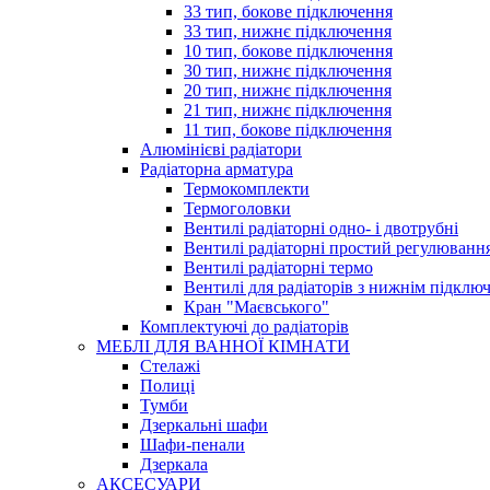
33 тип, бокове підключення
33 тип, нижнє підключення
10 тип, бокове підключення
30 тип, нижнє підключення
20 тип, нижнє підключення
21 тип, нижнє підключення
11 тип, бокове підключення
Алюмінієві радіатори
Радіаторна арматура
Термокомплекти
Термоголовки
Вентилі радіаторні одно- і двотрубні
Вентилі радіаторні простий регулюванн
Вентилі радіаторні термо
Вентилі для радіаторів з нижнім підклю
Кран "Маєвського"
Комплектуючі до радіаторів
МЕБЛІ ДЛЯ ВАННОЇ КІМНАТИ
Стелажі
Полиці
Тумби
Дзеркальні шафи
Шафи-пенали
Дзеркала
АКСЕСУАРИ