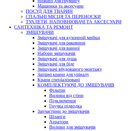
Ножиці для грумінгу
Машинки та аксесуари
ПОСУД ДЛЯ ТВАРИН
СПАЛЬНІ МІСЦЯ ТА ПЕРЕНОСКИ
ТУАЛЕТИ, НАПОВНЮВАЧІ ТА АКСЕСУАРИ
САНТЕХНІКА ТА РЕМОНТ
ЗМІШУВАЧИ
Змішувачі для кухонной мийки
Змішувачі для раковини
Змішувачі для ванної
Набори змішувачів
Змішувачі для душа
Змішувачі для біде
Змішувачі вбудованого монтажу
Запірні крани для уріналу
Крани спеціалізовані
КОМПЛЕКТУЮЧІ ДО ЗМІШУВАЧІВ
Фільтри
Виливи від стіни
Підключення
Гнучка підводка
Запчастини до змішувачів
Шланги
Аератори
Виливи для змішувачів