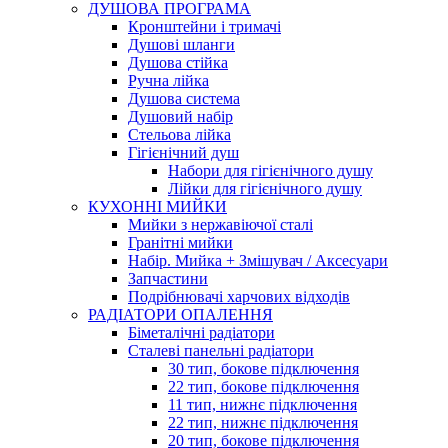
ДУШОВА ПРОГРАМА
Кронштейни і тримачі
Душові шланги
Душова стійка
Ручна лійка
Душова система
Душовий набір
Стельова лійка
Гігієнічний душ
Набори для гігієнічного душу
Лійки для гігієнічного душу
КУХОННІ МИЙКИ
Мийки з нержавіючої сталі
Гранітні мийки
Набір. Мийка + Змішувач / Аксесуари
Запчастини
Подрібнювачі харчових відходів
РАДІАТОРИ ОПАЛЕННЯ
Біметалічні радіатори
Сталеві панельні радіатори
30 тип, бокове підключення
22 тип, бокове підключення
11 тип, нижнє підключення
22 тип, нижнє підключення
20 тип, бокове підключення