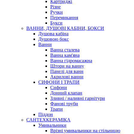
Картриджі
Різне
Ручки
Перемикання
Букси
ВАННИ, ДУШОВІ КАБІНИ, БОКСИ
Душова кабіна
Душовою бокс
Ванни
Ванна сталева
Ванна кам'яна
Ванна гідромасажна
Штори на ванну
Панелі для ванн
Акрилові ванни
СИФОНИ І ТРАПИ
Сифони
Донний клапан
Зливні / наливні гарнітури
Фанові труби
Трапи
Піддон
САНТЕХКЕРАМІКА
Умивальники
Врізні умивальники на стільницю