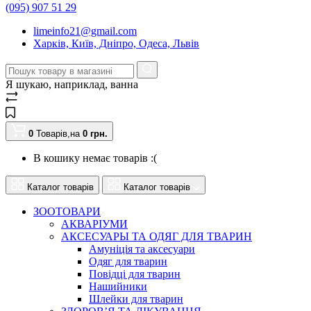
(095) 907 51 29
limeinfo21@gmail.com
Харків, Київ, Дніпро, Одеса, Львів
Я шукаю, наприклад,
ванна
0
Товарів,
на
0
грн.
В кошику немає товарів :(
Каталог товарів
Каталог товарів
ЗООТОВАРИ
АКВАРІУМИ
АКСЕСУАРЫ ТА ОДЯГ ДЛЯ ТВАРИН
Амуніція та аксесуари
Одяг для тварин
Повідці для тварин
Нашийники
Шлейки для тварин