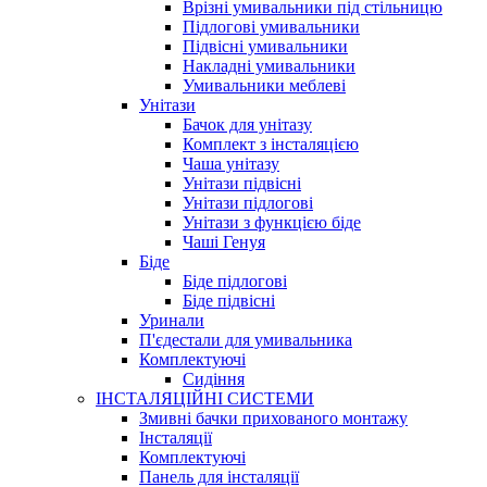
Врізні умивальники під стільницю
Підлогові умивальники
Підвісні умивальники
Накладні умивальники
Умивальники меблеві
Унітази
Бачок для унітазу
Комплект з інсталяцією
Чаша унітазу
Унітази підвісні
Унітази підлогові
Унітази з функцією біде
Чаші Генуя
Біде
Біде підлогові
Біде підвісні
Уринали
П'єдестали для умивальника
Комплектуючі
Сидіння
ІНСТАЛЯЦІЙНІ СИСТЕМИ
Змивні бачки прихованого монтажу
Інсталяції
Комплектуючі
Панель для інсталяції