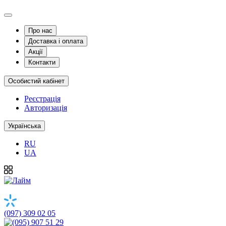
Про нас
Доставка і оплата
Акції
Контакти
Особистий кабінет
Реєстрація
Авторизація
Українська
RU
UA
(097) 309 02 05