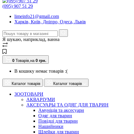
(095) 907 51 29
limeinfo21@gmail.com
Харків, Київ, Дніпро, Одеса, Львів
Я шукаю, наприклад,
ванна
0
Товарів,
на
0
грн.
В кошику немає товарів :(
Каталог товарів
Каталог товарів
ЗООТОВАРИ
АКВАРІУМИ
АКСЕСУАРЫ ТА ОДЯГ ДЛЯ ТВАРИН
Амуніція та аксесуари
Одяг для тварин
Повідці для тварин
Нашийники
Шлейки для тварин