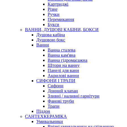
Картриджі
Різне
Ручки
Перемикання
Букси
ВАННИ, ДУШОВІ КАБІНИ, БОКСИ
Душова кабіна
Душовою бокс
Ванни
Ванна сталева
Ванна кам'яна
Ванна гідромасажна
Штори на ванну
Панелі для ванн
Акрилові ванни
СИФОНИ І ТРАПИ
Сифони
Донний клапан
Зливні / наливні гарнітури
Фанові труби
Трапи
Піддон
САНТЕХКЕРАМІКА
Умивальники
Врізні умивальники на стільницю