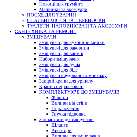
Ножиці для грумінгу
Машинки та аксесуари
ПОСУД ДЛЯ ТВАРИН
СПАЛЬНІ МІСЦЯ ТА ПЕРЕНОСКИ
ТУАЛЕТИ, НАПОВНЮВАЧІ ТА АКСЕСУАРИ
САНТЕХНІКА ТА РЕМОНТ
ЗМІШУВАЧИ
Змішувачі для кухонной мийки
Змішувачі для раковини
Змішувачі для ванної
Набори змішувачів
Змішувачі для душа
Змішувачі для біде
Змішувачі вбудованого монтажу
Запірні крани для уріналу
Крани спеціалізовані
КОМПЛЕКТУЮЧІ ДО ЗМІШУВАЧІВ
Фільтри
Виливи від стіни
Підключення
Гнучка підводка
Запчастини до змішувачів
Шланги
Аератори
Виливи для змішувачів