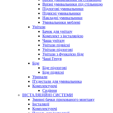
Врізні умивальники під стільницю
Підлогові умивальники
Підвісні умивальники
Накладні умивальники
Умивальники меблеві
Унітази
Бачок для унітазу
Комплект з інсталяцією
Чаша унітазу
Унітази підвісні
Унітази підлогові
Унітази з функцією біде
Чаші Генуя
Біде
Біде підлогові
Біде підвісні
Уринали
П'єдестали для умивальника
Комплектуючі
Сидіння
ІНСТАЛЯЦІЙНІ СИСТЕМИ
Змивні бачки прихованого монтажу
Інсталяції
Комплектуючі