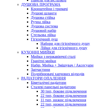
Панель для інсталяції
ДУШОВА ПРОГРАМА
Кронштейни і тримачі
Душові шланги
Душова стійка
Ручна лійка
Душова система
Душовий набір
Стельова лійка
Гігієнічний душ
Набори для гігієнічного душу
Лійки для гігієнічного душу
КУХОННІ МИЙКИ
Мийки з нержавіючої сталі
Гранітні мийки
Набір. Мийка + Змішувач / Аксесуари
Запчастини
Подрібнювачі харчових відходів
РАДІАТОРИ ОПАЛЕННЯ
Біметалічні радіатори
Сталеві панельні радіатори
30 тип, бокове підключення
22 тип, бокове підключення
11 тип, нижнє підключення
22 тип, нижнє підключення