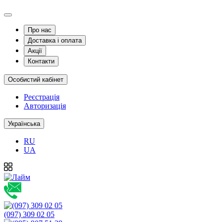
Про нас
Доставка і оплата
Акції
Контакти
Особистий кабінет
Реєстрація
Авторизація
Українська
RU
UA
(097) 309 02 05