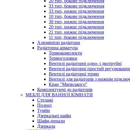
20 тип, бокове підключення
33 тип, бокове підключення
33 тип, нижнє підключення
10 тип, бокове підключення
30 тип, нижнє підключення
20 тип, нижнє підключення
21 тип, нижнє підключення
11 тип, бокове підключення
Алюмінієві радіатори
Радіаторна арматура
Термокомплекти
Термоголовки
Вентилі радіаторні одно- і двотрубні
Вентилі радіаторні простий регулюванн
Вентилі радіаторні термо
Вентилі для радіаторів з нижнім підклю
Кран "Маєвського"
Комплектуючі до радіаторів
МЕБЛІ ДЛЯ ВАННОЇ КІМНАТИ
Стелажі
Полиці
Тумби
Дзеркальні шафи
Шафи-пенали
Дзеркала