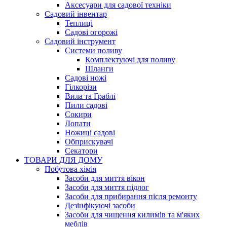
Аксесуари для садової техніки
Садовий інвентар
Теплиці
Садові огорожі
Садовий інструмент
Системи поливу
Комплектуючі для поливу
Шланги
Садові ножі
Гілкорізи
Вила та Граблі
Пили садові
Сокири
Лопати
Ножиці садові
Обприскувачі
Секатори
ТОВАРИ ДЛЯ ДОМУ
Побутова хімія
Засоби для миття вікон
Засоби для миття підлог
Засоби для прибирання після ремонту
Дезінфікуючі засоби
Засоби для чищення килимів та м'яких
меблів