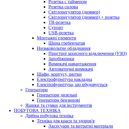
Розетка с таймером
Розетка силова
Світлорегулятор (диммер)
Світлорегулятор (диммер) + розетка
ТВ-розетка
Супорт
USB-розетка
Монтажні елементи
Шина гребенчатая
Низьковольтне обладнання
Пристрої захисного відключення (УЗО)
Запобіжники
Вимикачі навантаження
Автоматичні вимикачі
Шафи, корпусу, щитки
Електрофурнітура накладна
Електрофурнітура, що вбудовується
Генератори
Генератори дизельні
Генератори бензинові
Ящики та сумки для інструментів
ПОБУТОВА ТЕХНІКА
Дрібна побутова техніка
Техніка для краси та здоров'я
Аксесуари та витратні матеріали