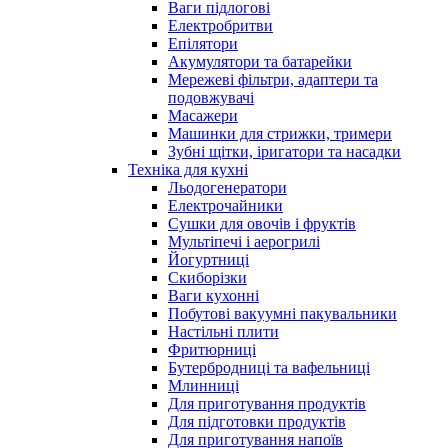
Ваги підлогові
Електробритви
Епілятори
Акумулятори та батарейки
Мережеві фільтри, адаптери та
подовжувачі
Масажери
Машинки для стрижки, тримери
Зубні щітки, іригатори та насадки
Техніка для кухні
Льодогенератори
Електрочайники
Сушки для овочів і фруктів
Мультіпечі і аерогрилі
Йогуртниці
Скиборізки
Ваги кухонні
Побутові вакуумні пакувальники
Настільні плити
Фритюрниці
Бутербродниці та вафельниці
Млинниці
Для приготування продуктів
Для підготовки продуктів
Для приготування напоїв