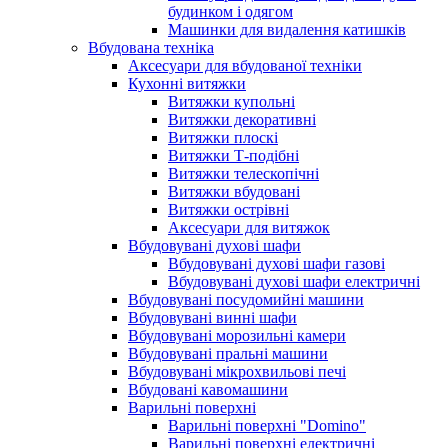
будинком і одягом
Машинки для видалення катишків
Вбудована техніка
Аксесуари для вбудованої техніки
Кухонні витяжки
Витяжки купольні
Витяжки декоративні
Витяжки плоскі
Витяжки Т-подібні
Витяжки телескопічні
Витяжки вбудовані
Витяжки острівні
Аксесуари для витяжок
Вбудовувані духові шафи
Вбудовувані духові шафи газові
Вбудовувані духові шафи електричні
Вбудовувані посудомийні машини
Вбудовувані винні шафи
Вбудовувані морозильні камери
Вбудовувані пральні машини
Вбудовувані мікрохвильові печі
Вбудовані кавомашини
Варильні поверхні
Варильні поверхні "Domino"
Варильні поверхні електричні