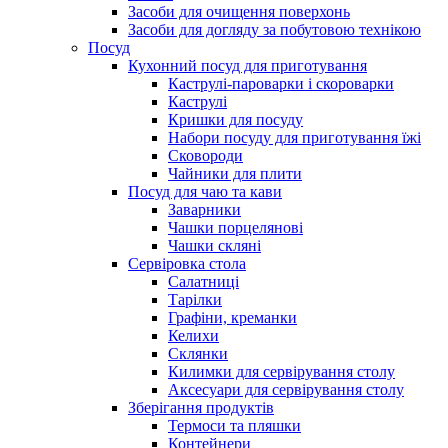
Засоби для очищення поверхонь
Засоби для догляду за побутовою технікою
Посуд
Кухонний посуд для приготування
Каструлі-пароварки і скороварки
Каструлі
Кришки для посуду
Набори посуду для приготування їжі
Сковороди
Чайники для плити
Посуд для чаю та кави
Заварники
Чашки порцелянові
Чашки скляні
Сервіровка стола
Салатниці
Тарілки
Графіни, креманки
Келихи
Склянки
Килимки для сервірування столу
Аксесуари для сервірування столу
Зберігання продуктів
Термоси та пляшки
Контейнери