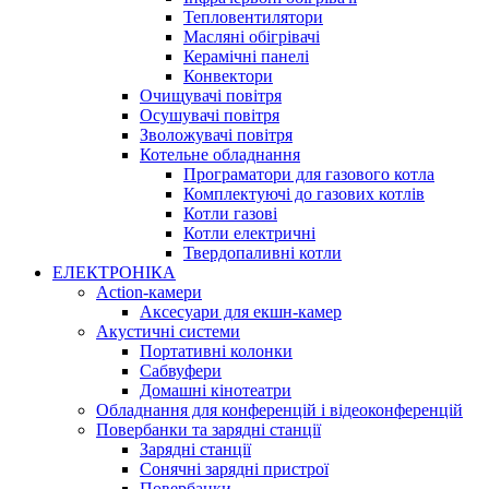
Тепловентилятори
Масляні обігрівачі
Керамічні панелі
Конвектори
Очищувачі повітря
Осушувачі повітря
Зволожувачі повітря
Котельне обладнання
Програматори для газового котла
Комплектуючі до газових котлів
Котли газові
Котли електричні
Твердопаливні котли
ЕЛЕКТРОНІКА
Action-камери
Аксесуари для екшн-камер
Акустичні системи
Портативні колонки
Сабвуфери
Домашні кінотеатри
Обладнання для конференцій і відеоконференцій
Повербанки та зарядні станції
Зарядні станції
Сонячні зарядні пристрої
Повербанки