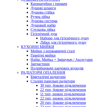
Кронштейни і тримачі
Душові шланги
Душова стійка
Ручна лійка
Душова система
Душовий набір
Стельова лійка
Гігієнічний душ
Набори для гігієнічного душу
Лійки для гігієнічного душу
КУХОННІ МИЙКИ
Мийки з нержавіючої сталі
Гранітні мийки
Набір. Мийка + Змішувач / Аксесуари
Запчастини
Подрібнювачі харчових відходів
РАДІАТОРИ ОПАЛЕННЯ
Біметалічні радіатори
Сталеві панельні радіатори
30 тип, бокове підключення
22 тип, бокове підключення
11 тип, нижнє підключення
22 тип, нижнє підключення
20 тип, бокове підключення
33 тип, бокове підключення