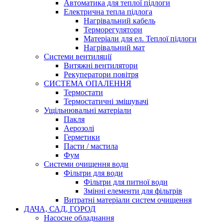
Автоматика для теплої підлоги
Електрична тепла підлога
Нагрівальний кабель
Терморегулятори
Матеріали для ел. Теплої підлоги
Нагрівальний мат
Системи вентиляції
Витяжні вентилятори
Рекуператори повітря
СИСТЕМА ОПАЛЕННЯ
Термостати
Термостатичні змішувачі
Ущільнювальні матеріали
Пакля
Аерозолі
Герметики
Пасти / мастила
Фум
Системи очищення води
Фільтри для води
Фільтри для питної води
Змінні елементи для фільтрів
Витратні матеріали систем очищення
ДАЧА, САД, ГОРОД
Насосне обладнання