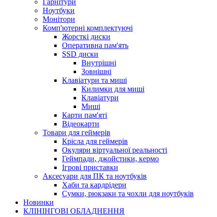
Гарнітури
Ноутбуки
Монітори
Комп'ютерні комплектуючі
Жорсткі диски
Оперативна пам'ять
SSD диски
Внутрішні
Зовнішні
Клавіатури та миші
Килимки для миші
Клавіатури
Миші
Карти пам'яті
Відеокарти
Товари для геймерів
Крісла для геймерів
Окуляри віртуальної реальності
Геймпади, джойстики, кермо
Ігрові приставки
Аксесуари для ПК та ноутбуків
Хаби та кардрідери
Сумки, рюкзаки та чохли для ноутбуків
Новинки
КЛІНІНГОВІ ОБЛАДНЕННЯ