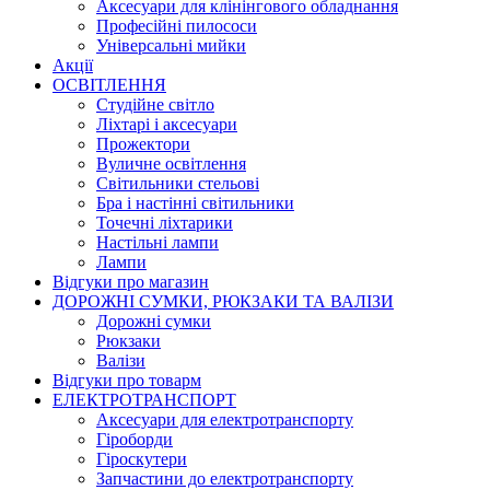
Аксесуари для клінінгового обладнання
Професійні пилососи
Універсальні мийки
Акції
ОСВІТЛЕННЯ
Студійне світло
Ліхтарі і аксесуари
Прожектори
Вуличне освітлення
Світильники стельові
Бра і настінні світильники
Точечні ліхтарики
Настільні лампи
Лампи
Відгуки про магазин
ДОРОЖНІ СУМКИ, РЮКЗАКИ ТА ВАЛІЗИ
Дорожні сумки
Рюкзаки
Валізи
Відгуки про товарм
ЕЛЕКТРОТРАНСПОРТ
Аксесуари для електротранспорту
Гіроборди
Гіроскутери
Запчастини до електротранспорту