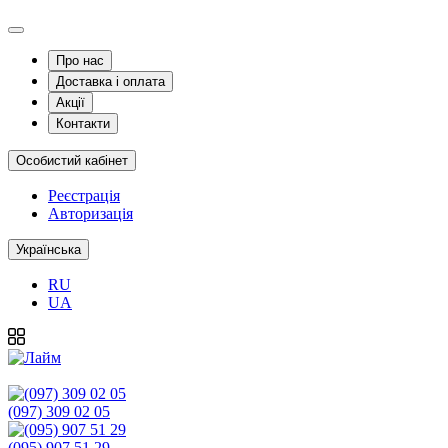
Про нас
Доставка і оплата
Акції
Контакти
Особистий кабінет
Реєстрація
Авторизація
Українська
RU
UA
(097) 309 02 05
(095) 907 51 29