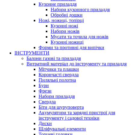
Кухонне приладдя
Набори кухонного приладдя
Обробні дошки
Ножі, ножиці, топірці
Кухонні ножі
Набори ножів
Мусати та точила для ножів
Кухонні ножиці
Форми та противні для випічки
ІНСТРУМЕНТИ
Балони газові та приладдя
Витратний матеріал до інструменту та приладдя
Мітчики та плашки
Корончасті свердла
Пиляльні полотна
Бури
Фрези
Набори приладдя
Свердла
Біти для шуруповерта
Акумулятори та зарядні пристрої для
інструменту і садової техніки
Диски
Шліфувальні елементи
Торцеві головки