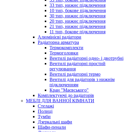
33 тип, нижнє підключення
10 тип, бокове підключення
30 тип, нижнє підключення
20 тип, нижнє підключення
21 тип, нижнє підключення
11 тип, бокове підключення
Алюмінієві радіатори
Радіаторна арматура
Термокомплекти
Термоголовки
Вентилі радіаторні одно- і двотрубні
Вентилі радіаторні простий
регулювання
Вентилі радіаторні термо
Вентилі для радіаторів з нижнім
підключенням
Кран "Маєвського"
Комплектуючі до радіаторів
МЕБЛІ ДЛЯ ВАННОЇ КІМНАТИ
Стелажі
Полиці
Тумби
Дзеркальні шафи
Шафи-пенали