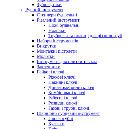
Зубила, піки
Ручний інструмент
Степлери будівельні
Різальний інструмент
Ножі будівельні
Ножівки
Труборізи та ножиці для різання труб
Набори інструментів
Викрутки
Монтажні пістолети
Молотки
Інструмент для плитки та скла
Заклепники
Гайкові ключі
Ріжкові ключі
Накидні ключі
Динамометричні ключі
Комбіновані ключі
Імбусові ключі
Розвідні ключі
Газові і трубні ключі
Шарнірно-губцевий інструмент
Плоскогубцi
Кусачки
Кліщі