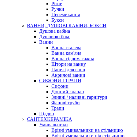
Різне
Ручки
Перемикання
Букси
ВАННИ, ДУШОВІ КАБІНИ, БОКСИ
Душова кабіна
Душовою бокс
Ванни
Ванна сталева
Ванна кам'яна
Ванна гідромасажна
Штори на ванну
Панелі для ванн
Акрилові ванни
СИФОНИ І ТРАПИ
Сифони
Донний клапан
Зливні / наливні гарнітури
Фанові труби
Трапи
Піддон
САНТЕХКЕРАМІКА
Умивальники
Врізні умивальники на стільницю
Врізні умивальники під стільницю