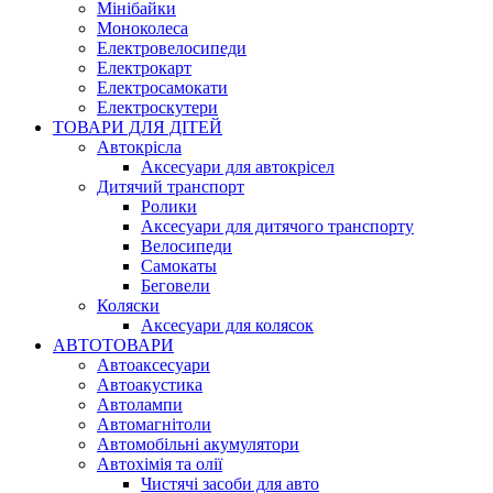
Мінібайки
Моноколеса
Електровелосипеди
Електрокарт
Електросамокати
Електроскутери
ТОВАРИ ДЛЯ ДІТЕЙ
Автокрісла
Аксесуари для автокрісел
Дитячий транспорт
Ролики
Аксесуари для дитячого транспорту
Велосипеди
Самокаты
Беговели
Коляски
Аксесуари для колясок
АВТОТОВАРИ
Автоаксесуари
Автоакустика
Автолампи
Автомагнітоли
Автомобільні акумулятори
Автохімія та олії
Чистячі засоби для авто