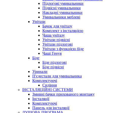
Підлогові умивальники
Підвісні умивальники
Накладні умивальники
Умивальники меблеві
Унітази
Бачок для унітазу
Комплект з інсталяцією
Чаша унітазу
Унітази підвісні
Унітази підлогові
Унітази з функцією біде
Чаші Генуя
Біде
Біде підлогові
Біде підвісні
Уринали
П'єдестали для умивальника
Комплектуючі
Сидіння
ІНСТАЛЯЦІЙНІ СИСТЕМИ
Змивні бачки прихованого монтажу
Інсталяції
Комплектуючі
Панель для інсталяції
ДУШОВА ПРОГРАМА