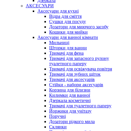
Дзеркала
АКСЕСУАРИ
Аксесуари для кухні
Відра для сміття
Сушки для посуду
Дозатори для миючого засобу
Кошики для мийки
Аксесуари для ванної кімнати
Мильниці
Шторки для ванни
Тримачі для фена
Тримачі для запасного рулону
туалетного паперу
Тримачі для освіжувача повітря
Тримачі для зубних щіток
Тримачі для аксесуарів
Стійки - набори аксесуарів
Корзина для білизни
Килимки для ванної
Дзеркала косметичні
Тримачі для туалетного паперу
Йоржики для унітазу
Поручні
Дозатори рідкого мила
Склянки