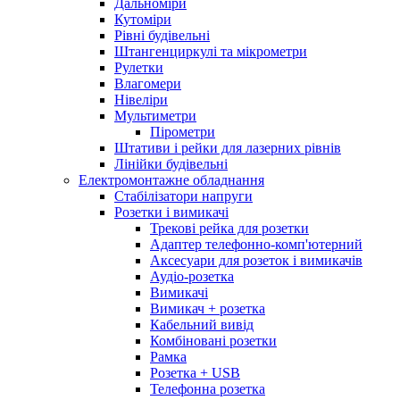
Дальноміри
Кутоміри
Рівні будівельні
Штангенциркулі та мікрометри
Рулетки
Влагомери
Нівеліри
Мультиметри
Пірометри
Штативи і рейки для лазерних рівнів
Лінійки будівельні
Електромонтажне обладнання
Стабілізатори напруги
Розетки і вимикачі
Трекові рейка для розетки
Адаптер телефонно-комп'ютерний
Аксесуари для розеток і вимикачів
Аудіо-розетка
Вимикачі
Вимикач + розетка
Кабельний вивід
Комбіновані розетки
Рамка
Розетка + USB
Телефонна розетка