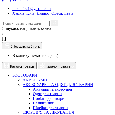
limeinfo21@gmail.com
Харків, Київ, Дніпро, Одеса, Львів
Я шукаю, наприклад,
ванна
0
Товарів,
на
0
грн.
В кошику немає товарів :(
Каталог товарів
Каталог товарів
ЗООТОВАРИ
АКВАРІУМИ
АКСЕСУАРЫ ТА ОДЯГ ДЛЯ ТВАРИН
Амуніція та аксесуари
Одяг для тварин
Повідці для тварин
Нашийники
Шлейки для тварин
ЗДОРОВ’Я ТА ЛІКУВАННЯ