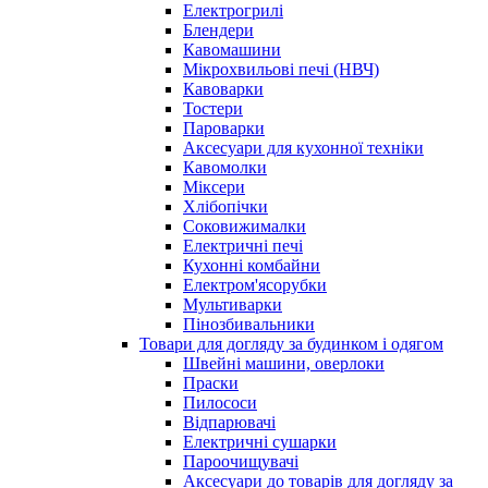
Електрогрилі
Блендери
Кавомашини
Мікрохвильові печі (НВЧ)
Кавоварки
Тостери
Пароварки
Аксесуари для кухонної техніки
Кавомолки
Міксери
Хлібопічки
Соковижималки
Електричні печі
Кухонні комбайни
Електром'ясорубки
Мультиварки
Пінозбивальники
Товари для догляду за будинком і одягом
Швейні машини, оверлоки
Праски
Пилососи
Відпарювачі
Електричні сушарки
Пароочищувачі
Аксесуари до товарів для догляду за