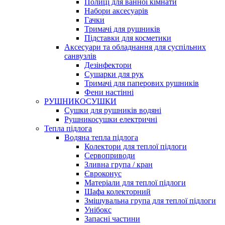
Полиці для ванної кімнати
Набори аксесуарів
Гачки
Тримачі для рушників
Підставки для косметики
Аксесуари та обладнання для суспільних
санвузлів
Дезінфектори
Сушарки для рук
Тримачі для паперових рушників
Фени настінні
РУШНИКОСУШКИ
Сушки для рушників водяні
Рушникосушки електричні
Тепла підлога
Водяна тепла підлога
Колектори для теплої підлоги
Сервоприводи
Зливна група / кран
Євроконус
Матеріали для теплої підлоги
Шафа колекторний
Змішувальна група для теплої підлоги
Унібокс
Запасні частини