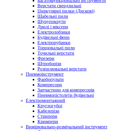
Багатофункціональні інструменти
Верстати свердлильні
Циркулярні пилки (Дискові)
Шабельні пили
Шурупокрути
Дрилі і міксери
Електролобзики
Будівельні фени
Електрорубанки
Торцювальні пили
Точильні верстати
Фрезери
Штроборізи
Розпилювальні верстати
Пневмоінструмент
Фарбопульти
Компресори
Запчастини для компресорів
Пневмопістолети будівельні
Електромонтажний
Круглогубці
Кабелерізи
Стрипери
Кримпери
Вимірювально-розмічальний інструмент