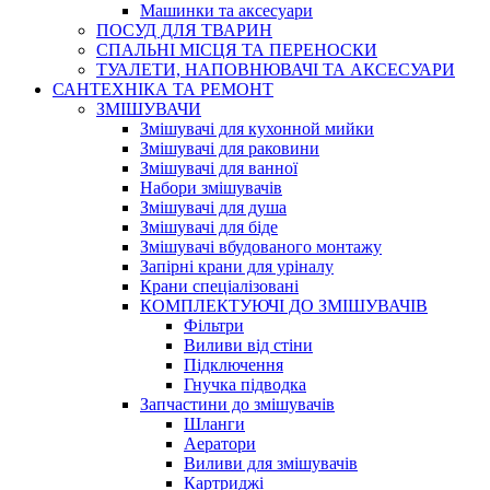
Машинки та аксесуари
ПОСУД ДЛЯ ТВАРИН
СПАЛЬНІ МІСЦЯ ТА ПЕРЕНОСКИ
ТУАЛЕТИ, НАПОВНЮВАЧІ ТА АКСЕСУАРИ
САНТЕХНІКА ТА РЕМОНТ
ЗМІШУВАЧИ
Змішувачі для кухонной мийки
Змішувачі для раковини
Змішувачі для ванної
Набори змішувачів
Змішувачі для душа
Змішувачі для біде
Змішувачі вбудованого монтажу
Запірні крани для уріналу
Крани спеціалізовані
КОМПЛЕКТУЮЧІ ДО ЗМІШУВАЧІВ
Фільтри
Виливи від стіни
Підключення
Гнучка підводка
Запчастини до змішувачів
Шланги
Аератори
Виливи для змішувачів
Картриджі