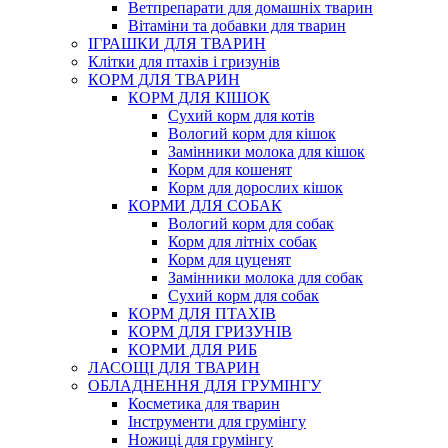
Ветпрепарати для домашніх тварин
Вітаміни та добавки для тварин
ІГРАШКИ ДЛЯ ТВАРИН
Клітки для птахів і гризунів
КОРМ ДЛЯ ТВАРИН
КОРМ ДЛЯ КІШОК
Сухий корм для котів
Вологий корм для кішок
Замінники молока для кішок
Корм для кошенят
Корм для дорослих кішок
КОРМИ ДЛЯ СОБАК
Вологий корм для собак
Корм для літніх собак
Корм для цуценят
Замінники молока для собак
Сухий корм для собак
КОРМ ДЛЯ ПТАХІВ
КОРМ ДЛЯ ГРИЗУНІВ
КОРМИ ДЛЯ РИБ
ЛАСОЩІ ДЛЯ ТВАРИН
ОБЛАДНЕННЯ ДЛЯ ГРУМІНГУ
Косметика для тварин
Інструменти для грумінгу
Ножиці для грумінгу