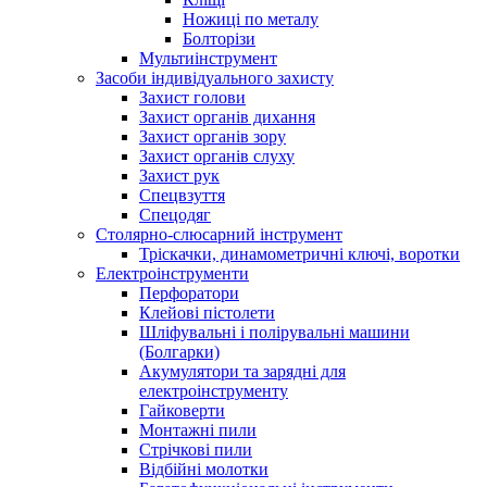
Ножиці по металу
Болторізи
Мультиінструмент
Засоби індивідуального захисту
Захист голови
Захист органів дихання
Захист органів зору
Захист органів слуху
Захист рук
Спецвзуття
Спецодяг
Столярно-слюсарний інструмент
Тріскачки, динамометричні ключі, воротки
Електроінструменти
Перфоратори
Клейові пістолети
Шліфувальні і полірувальні машини
(Болгарки)
Акумулятори та зарядні для
електроінструменту
Гайковерти
Монтажні пили
Стрічкові пили
Відбійні молотки