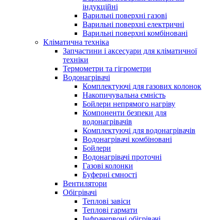
індукційні
Варильні поверхні газові
Варильні поверхні електричні
Варильні поверхні комбіновані
Кліматична техніка
Запчастини і аксесуари для кліматичної
техніки
Термометри та гігрометри
Водонагрівачі
Комплектуючі для газових колонок
Накопичувальна ємність
Бойлери непрямого нагріву
Компоненти безпеки для
водонагрівачів
Комплектуючі для водонагрівачів
Водонагрівачі комбіновані
Бойлери
Водонагрівачі проточні
Газові колонки
Буферні ємності
Вентилятори
Обігрівачі
Теплові завіси
Теплові гармати
Інфрачервоні обігрівачі