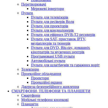
Перетворювачі
Мережеві інвертори
Пульти
Пульти для телевізорів
Пульти для ресіверів Воля
Пульти для проекторів
Пульти для кондиціонерів
Пульти для ефірних DVB-T2 ресиверів
Пульти для SAT, приставок IPTV,
медіаплеєрів та тюнерів
Пульти для DVD, Blu-ray, домашніх
кінотеатрів та музичних центрів
Програмовані USB пульти
Автомобільні пульти
Пульти для шлагбаумів та гаражних воріт
Телевізори
Проекційне обладнання
Проектори
Проекційні екрани
Джерела безперебійного живлення
СМАРТФОНИ, ТЕЛЕФОНИ ТА ПЛАНШЕТИ
Смартфони
Мобільні телефони кнопкові
Планшети