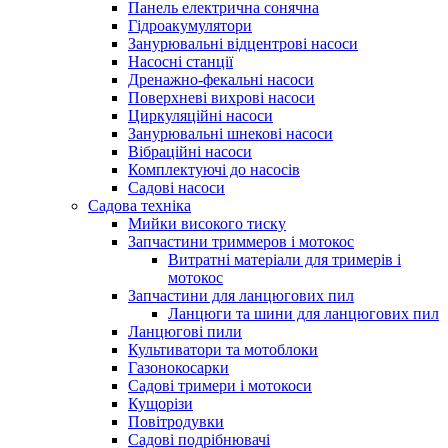
Панель електрична сонячна
Гідроакумулятори
Занурювальні відцентрові насоси
Насосні станції
Дренажно-фекальні насоси
Поверхневі вихрові насоси
Циркуляційні насоси
Занурювальні шнекові насоси
Вібраційні насоси
Комплектуючі до насосів
Cадові насоси
Садова техніка
Мийки високого тиску
Запчастини триммеров і мотокос
Витратні матеріали для тримерів і
мотокос
Запчастини для ланцюгових пил
Ланцюги та шини для ланцюгових пил
Ланцюгові пили
Культиватори та мотоблоки
Газонокосарки
Садові тримери і мотокоси
Кущорізи
Повітродувки
Садові подрібнювачі