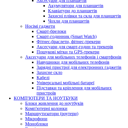
Аксесуари для планшетів
Акумулятори для планшетів
Клавіатури до планшетів
Захисні плівки та скла для планшетів
Чохли для планшетів
Носімі гаджети
Смарт-брелоки
Смарт-годинник (Smart Watch)
Фітнес-браслети, фітнес-трекери
Аксесуари для смарт-годин та трекерів
Пошукові мітки та GPS-трекери
Аксесуари для мобільних телефонів і смартфонів
Навушники для мобільних телефонів
Зарядні пристрої для електронних гаджетів
Захисне скло
Кабелі
Універсальні мобільні батареї
Підставки та кріплення для мобільних
пристроїв
КОМП'ЮТЕРИ ТА НОУТБУКИ
Блоки живлення до ноутбуків
Комп'ютерні колонки
Маршрутизатори (роутери)
Мікрофони
Моноблоки