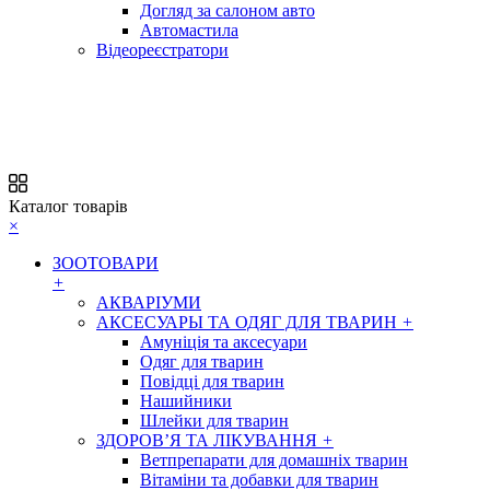
Догляд за салоном авто
Автомастила
Відеореєстратори
Каталог товарів
×
ЗООТОВАРИ
+
АКВАРІУМИ
АКСЕСУАРЫ ТА ОДЯГ ДЛЯ ТВАРИН
+
Амуніція та аксесуари
Одяг для тварин
Повідці для тварин
Нашийники
Шлейки для тварин
ЗДОРОВ’Я ТА ЛІКУВАННЯ
+
Ветпрепарати для домашніх тварин
Вітаміни та добавки для тварин