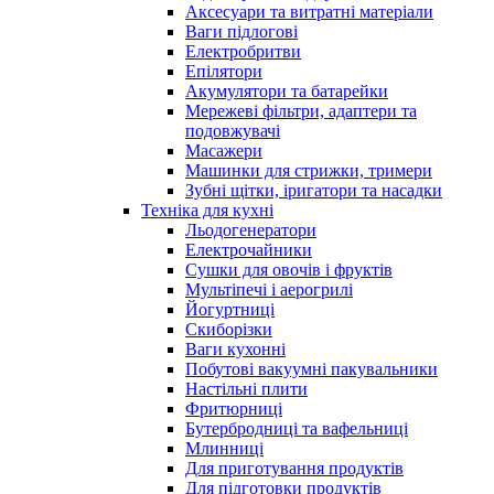
Аксесуари та витратні матеріали
Ваги підлогові
Електробритви
Епілятори
Акумулятори та батарейки
Мережеві фільтри, адаптери та
подовжувачі
Масажери
Машинки для стрижки, тримери
Зубні щітки, іригатори та насадки
Техніка для кухні
Льодогенератори
Електрочайники
Сушки для овочів і фруктів
Мультіпечі і аерогрилі
Йогуртниці
Скиборізки
Ваги кухонні
Побутові вакуумні пакувальники
Настільні плити
Фритюрниці
Бутербродниці та вафельниці
Млинниці
Для приготування продуктів
Для підготовки продуктів