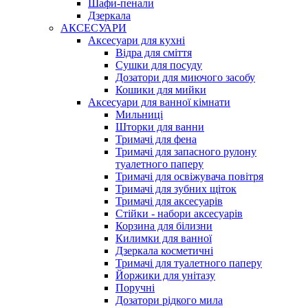
Шафи-пенали
Дзеркала
АКСЕСУАРИ
Аксесуари для кухні
Відра для сміття
Сушки для посуду
Дозатори для миючого засобу
Кошики для мийки
Аксесуари для ванної кімнати
Мильниці
Шторки для ванни
Тримачі для фена
Тримачі для запасного рулону
туалетного паперу
Тримачі для освіжувача повітря
Тримачі для зубних щіток
Тримачі для аксесуарів
Стійки - набори аксесуарів
Корзина для білизни
Килимки для ванної
Дзеркала косметичні
Тримачі для туалетного паперу
Йоржики для унітазу
Поручні
Дозатори рідкого мила