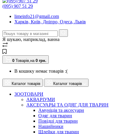
(095) 907 51 29
limeinfo21@gmail.com
Харків, Київ, Дніпро, Одеса, Львів
Я шукаю, наприклад,
ванна
0
Товарів,
на
0
грн.
В кошику немає товарів :(
Каталог товарів
Каталог товарів
ЗООТОВАРИ
АКВАРІУМИ
АКСЕСУАРЫ ТА ОДЯГ ДЛЯ ТВАРИН
Амуніція та аксесуари
Одяг для тварин
Повідці для тварин
Нашийники
Шлейки для тварин