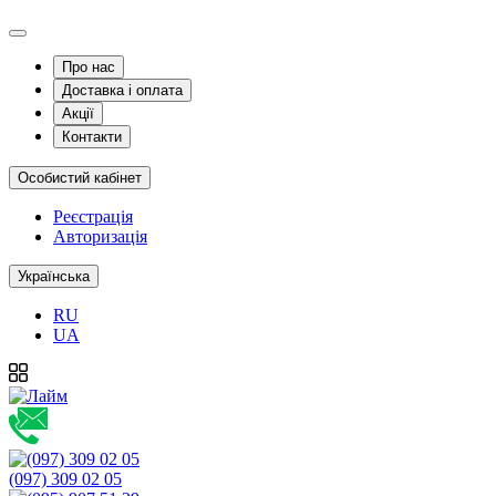
Про нас
Доставка і оплата
Акції
Контакти
Особистий кабінет
Реєстрація
Авторизація
Українська
RU
UA
(097) 309 02 05