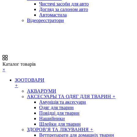
Чистячі засоби для авто
Догляд за салоном авто
Автомастила
Відеореєстратори
Каталог товарів
×
ЗООТОВАРИ
+
АКВАРІУМИ
АКСЕСУАРЫ ТА ОДЯГ ДЛЯ ТВАРИН
+
Амуніція та аксесуари
Одяг для тварин
Повідці для тварин
Нашийники
Шлейки для тварин
ЗДОРОВ’Я ТА ЛІКУВАННЯ
+
Ветпрепарати для домашніх тварин