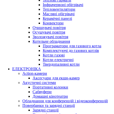
Теплові гармати
Інфрачервоні обігрівачі
Тепловентилятори
Масляні обігрівачі
Керамічні панелі
Конвектори
Очищувачі повітря
Осушувачі повітря
Зволожувачі повітря
Котельне обладнання
Програматори для газового котла
Комплектуючі до газових котлів
Котли газові
Котли електричні
Твердопаливні котли
ЕЛЕКТРОНІКА
Action-камери
Аксесуари для екшн-камер
Акустичні системи
Портативні колонки
Сабвуфери
Домашні кінотеатри
Обладнання для конференцій і відеоконференцій
Повербанки та зарядні станції
Зарядні станції