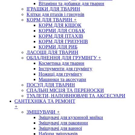
Вітаміни та добавки для тварин
ІГРАШКИ ДЛЯ ТВАРИН
Клітки для птахів і гризунів
КОРМ ДЛЯ ТВАРИН
+
КОРМ ДЛЯ КІШОК
КОРМИ ДЛЯ СОБАК
КОРМ ДЛЯ ПТАХІВ
КОРМ ДЛЯ ГРИЗУНІВ
КОРМИ ДЛЯ РИБ
ЛАСОЩІ ДЛЯ ТВАРИН
ОБЛАДНЕННЯ ДЛЯ ГРУМІНГУ
+
Косметика для тварин
Інструменти для грумінгу
Ножиці для грумінгу
Машинки та аксесуари
ПОСУД ДЛЯ ТВАРИН
СПАЛЬНІ МІСЦЯ ТА ПЕРЕНОСКИ
ТУАЛЕТИ, НАПОВНЮВАЧІ ТА АКСЕСУАРИ
САНТЕХНІКА ТА РЕМОНТ
+
ЗМІШУВАЧИ
+
Змішувачі для кухонной мийки
Змішувачі для раковини
Змішувачі для ванної
Набори змішувачів