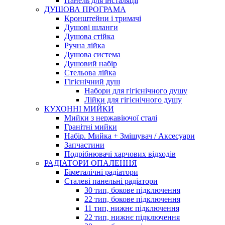
Панель для інсталяції
ДУШОВА ПРОГРАМА
Кронштейни і тримачі
Душові шланги
Душова стійка
Ручна лійка
Душова система
Душовий набір
Стельова лійка
Гігієнічний душ
Набори для гігієнічного душу
Лійки для гігієнічного душу
КУХОННІ МИЙКИ
Мийки з нержавіючої сталі
Гранітні мийки
Набір. Мийка + Змішувач / Аксесуари
Запчастини
Подрібнювачі харчових відходів
РАДІАТОРИ ОПАЛЕННЯ
Біметалічні радіатори
Сталеві панельні радіатори
30 тип, бокове підключення
22 тип, бокове підключення
11 тип, нижнє підключення
22 тип, нижнє підключення