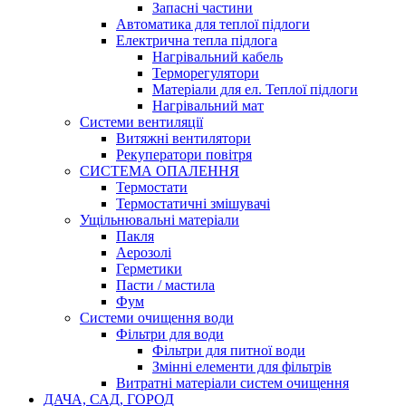
Запасні частини
Автоматика для теплої підлоги
Електрична тепла підлога
Нагрівальний кабель
Терморегулятори
Матеріали для ел. Теплої підлоги
Нагрівальний мат
Системи вентиляції
Витяжні вентилятори
Рекуператори повітря
СИСТЕМА ОПАЛЕННЯ
Термостати
Термостатичні змішувачі
Ущільнювальні матеріали
Пакля
Аерозолі
Герметики
Пасти / мастила
Фум
Системи очищення води
Фільтри для води
Фільтри для питної води
Змінні елементи для фільтрів
Витратні матеріали систем очищення
ДАЧА, САД, ГОРОД