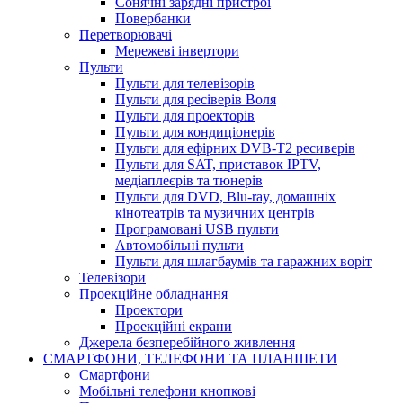
Сонячні зарядні пристрої
Повербанки
Перетворювачі
Мережеві інвертори
Пульти
Пульти для телевізорів
Пульти для ресіверів Воля
Пульти для проекторів
Пульти для кондиціонерів
Пульти для ефірних DVB-T2 ресиверів
Пульти для SAT, приставок IPTV,
медіаплеєрів та тюнерів
Пульти для DVD, Blu-ray, домашніх
кінотеатрів та музичних центрів
Програмовані USB пульти
Автомобільні пульти
Пульти для шлагбаумів та гаражних воріт
Телевізори
Проекційне обладнання
Проектори
Проекційні екрани
Джерела безперебійного живлення
СМАРТФОНИ, ТЕЛЕФОНИ ТА ПЛАНШЕТИ
Смартфони
Мобільні телефони кнопкові