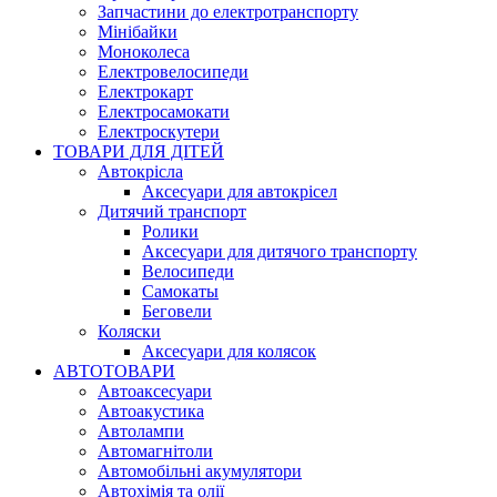
Запчастини до електротранспорту
Мінібайки
Моноколеса
Електровелосипеди
Електрокарт
Електросамокати
Електроскутери
ТОВАРИ ДЛЯ ДІТЕЙ
Автокрісла
Аксесуари для автокрісел
Дитячий транспорт
Ролики
Аксесуари для дитячого транспорту
Велосипеди
Самокаты
Беговели
Коляски
Аксесуари для колясок
АВТОТОВАРИ
Автоаксесуари
Автоакустика
Автолампи
Автомагнітоли
Автомобільні акумулятори
Автохімія та олії