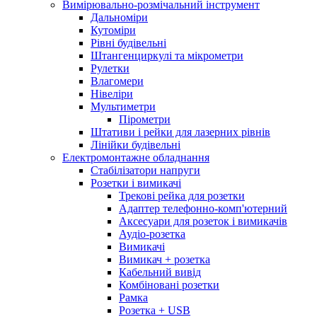
Вимірювально-розмічальний інструмент
Дальноміри
Кутоміри
Рівні будівельні
Штангенциркулі та мікрометри
Рулетки
Влагомери
Нівеліри
Мультиметри
Пірометри
Штативи і рейки для лазерних рівнів
Лінійки будівельні
Електромонтажне обладнання
Стабілізатори напруги
Розетки і вимикачі
Трекові рейка для розетки
Адаптер телефонно-комп'ютерний
Аксесуари для розеток і вимикачів
Аудіо-розетка
Вимикачі
Вимикач + розетка
Кабельний вивід
Комбіновані розетки
Рамка
Розетка + USB