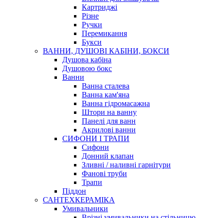
Картриджі
Різне
Ручки
Перемикання
Букси
ВАННИ, ДУШОВІ КАБІНИ, БОКСИ
Душова кабіна
Душовою бокс
Ванни
Ванна сталева
Ванна кам'яна
Ванна гідромасажна
Штори на ванну
Панелі для ванн
Акрилові ванни
СИФОНИ І ТРАПИ
Сифони
Донний клапан
Зливні / наливні гарнітури
Фанові труби
Трапи
Піддон
САНТЕХКЕРАМІКА
Умивальники
Врізні умивальники на стільницю