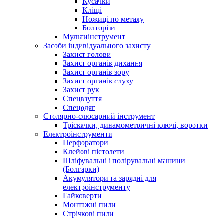
Кусачки
Кліщі
Ножиці по металу
Болторізи
Мультиінструмент
Засоби індивідуального захисту
Захист голови
Захист органів дихання
Захист органів зору
Захист органів слуху
Захист рук
Спецвзуття
Спецодяг
Столярно-слюсарний інструмент
Тріскачки, динамометричні ключі, воротки
Електроінструменти
Перфоратори
Клейові пістолети
Шліфувальні і полірувальні машини
(Болгарки)
Акумулятори та зарядні для
електроінструменту
Гайковерти
Монтажні пили
Стрічкові пили