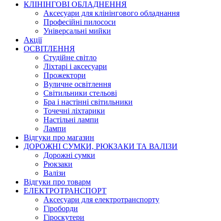
КЛІНІНГОВІ ОБЛАДНЕННЯ
Аксесуари для клінінгового обладнання
Професійні пилососи
Універсальні мийки
Акції
ОСВІТЛЕННЯ
Студійне світло
Ліхтарі і аксесуари
Прожектори
Вуличне освітлення
Світильники стельові
Бра і настінні світильники
Точечні ліхтарики
Настільні лампи
Лампи
Відгуки про магазин
ДОРОЖНІ СУМКИ, РЮКЗАКИ ТА ВАЛІЗИ
Дорожні сумки
Рюкзаки
Валізи
Відгуки про товарм
ЕЛЕКТРОТРАНСПОРТ
Аксесуари для електротранспорту
Гіроборди
Гіроскутери