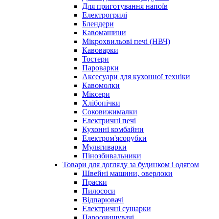
Для приготування напоїв
Електрогрилі
Блендери
Кавомашини
Мікрохвильові печі (НВЧ)
Кавоварки
Тостери
Пароварки
Аксесуари для кухонної техніки
Кавомолки
Міксери
Хлібопічки
Соковижималки
Електричні печі
Кухонні комбайни
Електром'ясорубки
Мультиварки
Пінозбивальники
Товари для догляду за будинком і одягом
Швейні машини, оверлоки
Праски
Пилососи
Відпарювачі
Електричні сушарки
Пароочищувачі