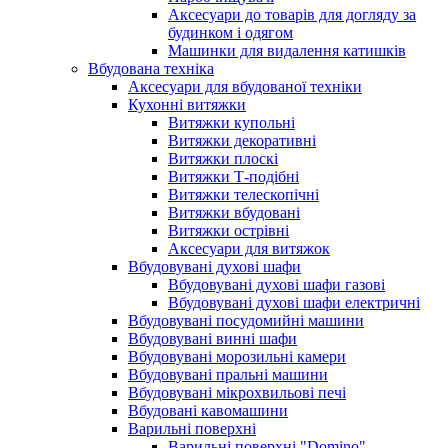
Аксесуари до товарів для догляду за
будинком і одягом
Машинки для видалення катишків
Вбудована техніка
Аксесуари для вбудованої техніки
Кухонні витяжки
Витяжки купольні
Витяжки декоративні
Витяжки плоскі
Витяжки Т-подібні
Витяжки телескопічні
Витяжки вбудовані
Витяжки острівні
Аксесуари для витяжок
Вбудовувані духові шафи
Вбудовувані духові шафи газові
Вбудовувані духові шафи електричні
Вбудовувані посудомийні машини
Вбудовувані винні шафи
Вбудовувані морозильні камери
Вбудовувані пральні машини
Вбудовувані мікрохвильові печі
Вбудовані кавомашини
Варильні поверхні
Варильні поверхні "Domino"