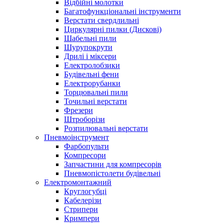
Відбійні молотки
Багатофункціональні інструменти
Верстати свердлильні
Циркулярні пилки (Дискові)
Шабельні пили
Шурупокрути
Дрилі і міксери
Електролобзики
Будівельні фени
Електрорубанки
Торцювальні пили
Точильні верстати
Фрезери
Штроборізи
Розпилювальні верстати
Пневмоінструмент
Фарбопульти
Компресори
Запчастини для компресорів
Пневмопістолети будівельні
Електромонтажний
Круглогубці
Кабелерізи
Стрипери
Кримпери