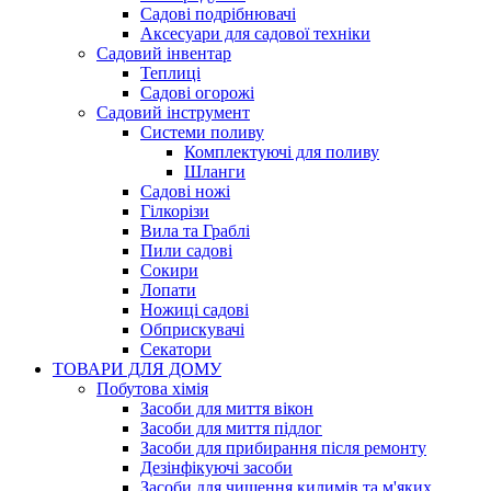
Садові подрібнювачі
Аксесуари для садової техніки
Садовий інвентар
Теплиці
Садові огорожі
Садовий інструмент
Системи поливу
Комплектуючі для поливу
Шланги
Садові ножі
Гілкорізи
Вила та Граблі
Пили садові
Сокири
Лопати
Ножиці садові
Обприскувачі
Секатори
ТОВАРИ ДЛЯ ДОМУ
Побутова хімія
Засоби для миття вікон
Засоби для миття підлог
Засоби для прибирання після ремонту
Дезінфікуючі засоби
Засоби для чищення килимів та м'яких