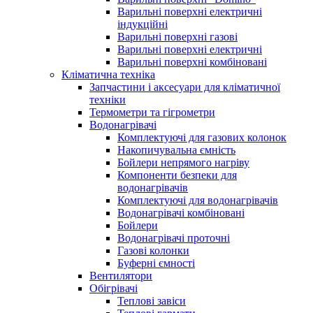
Варильні поверхні електричні
індукційні
Варильні поверхні газові
Варильні поверхні електричні
Варильні поверхні комбіновані
Кліматична техніка
Запчастини і аксесуари для кліматичної
техніки
Термометри та гігрометри
Водонагрівачі
Комплектуючі для газових колонок
Накопичувальна ємність
Бойлери непрямого нагріву
Компоненти безпеки для
водонагрівачів
Комплектуючі для водонагрівачів
Водонагрівачі комбіновані
Бойлери
Водонагрівачі проточні
Газові колонки
Буферні ємності
Вентилятори
Обігрівачі
Теплові завіси