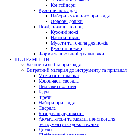
Контейнери
Кухонне приладдя
Набори кухонного приладдя
Обробні дошки
Ножі, ножиці, топірці
Кухонні ножі
Набори ножів
Мусати та точила для ножів
Кухонні ножиці
Форми та противні для випічки
ІНСТРУМЕНТИ
Балони газові та приладдя
Витратний матеріал до інструменту та приладдя
Мітчики та плашки
Корончасті свердла
Пиляльні полотна
Бури
Фрези
Набори приладдя
Свердла
Біти для шуруповерта
Акумулятори та зарядні пристрої для
інструменту і садової техніки
Диски