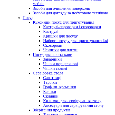
меблів
Засоби для очищення поверхонь
Засоби для догляду за побутовою технікою
Посуд
Кухонний посуд для приготування
Каструлі-пароварки і скороварки
Каструлі
Кришки для посуду
Набори посуду для приготування їжі
Сковороди
Чайники для плити
Посуд для чаю та кави
Заварники
Чашки порцелянові
Чашки скляні
Сервіровка стола
Салатниці
Тарілки
Графіни, креманки
Келихи
Склянки
Килимки для сервірування столу
Аксесуари для сервірування столу
Зберігання продуктів
Термоси та пляшки