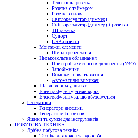
Телефонна розетка
Розетка с таймером
Розетка силова
Світлорегулятор (диммер)
Світлорегулятор (диммер) + розетка
ТВ-розетка
Супорт
USB-розетка
Монтажні елементи
Шина гребенчатая
Низьковольтне обладнання
Пристрої захисного відключення (УЗО)
Запобіжники
Вимикачі навантаження
Автоматичні вимикачі
Шафи, корпусу, щитки
Електрофурнітура накладна
Електрофурнітура, що вбудовується
Генератори
Генератори дизельні
Генератори бензинові
Ящики та сумки для інструментів
ПОБУТОВА ТЕХНІКА
Дрібна побутова техніка
Техніка для краси та здоров'я