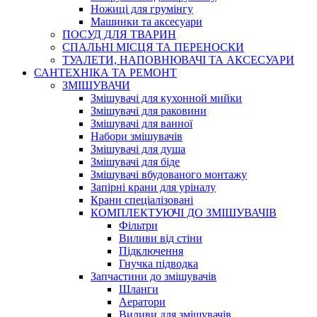
Ножиці для грумінгу
Машинки та аксесуари
ПОСУД ДЛЯ ТВАРИН
СПАЛЬНІ МІСЦЯ ТА ПЕРЕНОСКИ
ТУАЛЕТИ, НАПОВНЮВАЧІ ТА АКСЕСУАРИ
САНТЕХНІКА ТА РЕМОНТ
ЗМІШУВАЧИ
Змішувачі для кухонной мийки
Змішувачі для раковини
Змішувачі для ванної
Набори змішувачів
Змішувачі для душа
Змішувачі для біде
Змішувачі вбудованого монтажу
Запірні крани для уріналу
Крани спеціалізовані
КОМПЛЕКТУЮЧІ ДО ЗМІШУВАЧІВ
Фільтри
Виливи від стіни
Підключення
Гнучка підводка
Запчастини до змішувачів
Шланги
Аератори
Виливи для змішувачів