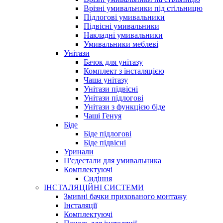
Врізні умивальники під стільницю
Підлогові умивальники
Підвісні умивальники
Накладні умивальники
Умивальники меблеві
Унітази
Бачок для унітазу
Комплект з інсталяцією
Чаша унітазу
Унітази підвісні
Унітази підлогові
Унітази з функцією біде
Чаші Генуя
Біде
Біде підлогові
Біде підвісні
Уринали
П'єдестали для умивальника
Комплектуючі
Сидіння
ІНСТАЛЯЦІЙНІ СИСТЕМИ
Змивні бачки прихованого монтажу
Інсталяції
Комплектуючі