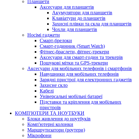
Планшети
Аксесуари для планшетів
Акумулятори для планшетів
Клавіатури до планшетів
Захисні плівки та скла для планшетів
Чохли для планшетів
Носімі гаджети
Смарт-брелоки
Смарт-годинник (Smart Watch)
Фітнес-браслети, фітнес-трекери
Аксесуари для смарт-годин та трекерів
Пошукові мітки та GPS-трекери
Аксесуари для мобільних телефонів і смартфонів
Навушники для мобільних телефонів
Зарядні пристрої для електронних гаджетів
Захисне скло
Кабелі
Універсальні мобільні батареї
Підставки та кріплення для мобільних
пристроїв
КОМП'ЮТЕРИ ТА НОУТБУКИ
Блоки живлення до ноутбуків
Комп'ютерні колонки
Маршрутизатори (роутери)
Мікрофони