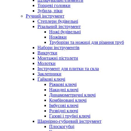
Шліфувальні елементи
Торцеві головки
Зубила, піки
Ручний інструмент
Степлери будівельні
Різальний інструмент
Ножі будівельні
Ножівки
Труборізи та ножиці для різання труб
Набори інструментів
Викрутки
Монтажні пістолети
Молотки
Інструмент для плитки та скла
Заклепники
Гайкові ключі
Ріжкові ключі
Накидні ключі
Динамометричні ключі
Комбіновані ключі
Імбусові ключі
Розвідні ключі
Газові і трубні ключі
Шарнірно-губцевий інструмент
Плоскогубцi