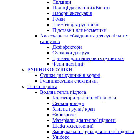
Склянки
Полиці для ванної кімнати
Набори аксесуарів
Гачки
Тримачі для рушників
Підставки для косметики
Аксесуари та обладнання для суспільних
санвузлів
Дезінфектори
Сушарки для рук
Тримачі для паперових рушників
Фени настінні
РУШНИКОСУШКИ
Сушки для рушників водяні
Рушникосушки електричні
Тепла підлога
Водяна тепла підлога
Колектори для теплої підлоги
Сервоприводи
Зливна група / кран
Євроконус
Матеріали для теплої підлоги
Шафа колекторний
Змішувальна група для теплої підлоги
Унібокс