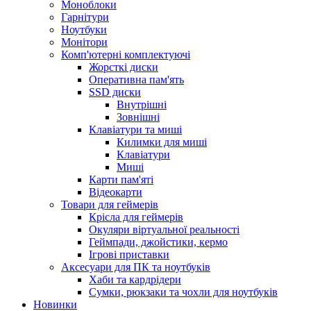
Моноблоки
Гарнітури
Ноутбуки
Монітори
Комп'ютерні комплектуючі
Жорсткі диски
Оперативна пам'ять
SSD диски
Внутрішні
Зовнішні
Клавіатури та миші
Килимки для миші
Клавіатури
Миші
Карти пам'яті
Відеокарти
Товари для геймерів
Крісла для геймерів
Окуляри віртуальної реальності
Геймпади, джойстики, кермо
Ігрові приставки
Аксесуари для ПК та ноутбуків
Хаби та кардрідери
Сумки, рюкзаки та чохли для ноутбуків
Новинки