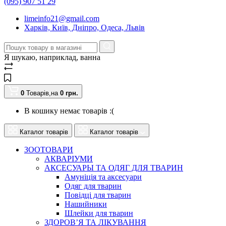
(095) 907 51 29
limeinfo21@gmail.com
Харків, Київ, Дніпро, Одеса, Львів
Я шукаю, наприклад,
ванна
0
Товарів,
на
0
грн.
В кошику немає товарів :(
Каталог товарів
Каталог товарів
ЗООТОВАРИ
АКВАРІУМИ
АКСЕСУАРЫ ТА ОДЯГ ДЛЯ ТВАРИН
Амуніція та аксесуари
Одяг для тварин
Повідці для тварин
Нашийники
Шлейки для тварин
ЗДОРОВ’Я ТА ЛІКУВАННЯ