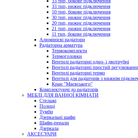
33 тип, бокове підключення
33 тип, нижнє підключення
10 тип, бокове підключення
30 тип, нижнє підключення
20 тип, нижнє підключення
21 тип, нижнє підключення
11 тип, бокове підключення
Алюмінієві радіатори
Радіаторна арматура
Термокомплекти
Термоголовки
Вентилі радіаторні одно- і двотрубні
Вентилі радіаторні простий регулюванн
Вентилі радіаторні термо
Вентилі для радіаторів з нижнім підклю
Кран "Маєвського"
Комплектуючі до радіаторів
МЕБЛІ ДЛЯ ВАННОЇ КІМНАТИ
Стелажі
Полиці
Тумби
Дзеркальні шафи
Шафи-пенали
Дзеркала
АКСЕСУАРИ