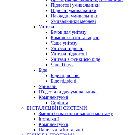
Підлогові умивальники
Підвісні умивальники
Накладні умивальники
Умивальники меблеві
Унітази
Бачок для унітазу
Комплект з інсталяцією
Чаша унітазу
Унітази підвісні
Унітази підлогові
Унітази з функцією біде
Чаші Генуя
Біде
Біде підлогові
Біде підвісні
Уринали
П'єдестали для умивальника
Комплектуючі
Сидіння
ІНСТАЛЯЦІЙНІ СИСТЕМИ
Змивні бачки прихованого монтажу
Інсталяції
Комплектуючі
Панель для інсталяції