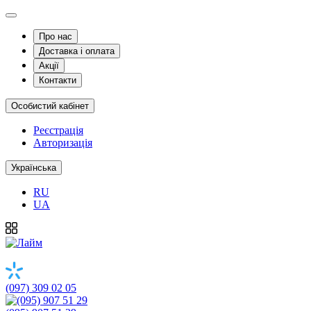
Про нас
Доставка і оплата
Акції
Контакти
Особистий кабінет
Реєстрація
Авторизація
Українська
RU
UA
(097) 309 02 05