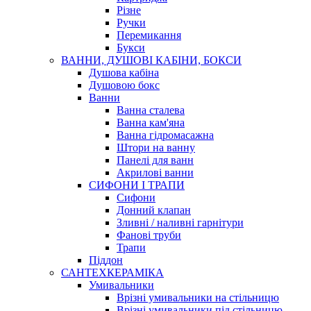
Різне
Ручки
Перемикання
Букси
ВАННИ, ДУШОВІ КАБІНИ, БОКСИ
Душова кабіна
Душовою бокс
Ванни
Ванна сталева
Ванна кам'яна
Ванна гідромасажна
Штори на ванну
Панелі для ванн
Акрилові ванни
СИФОНИ І ТРАПИ
Сифони
Донний клапан
Зливні / наливні гарнітури
Фанові труби
Трапи
Піддон
САНТЕХКЕРАМІКА
Умивальники
Врізні умивальники на стільницю
Врізні умивальники під стільницю