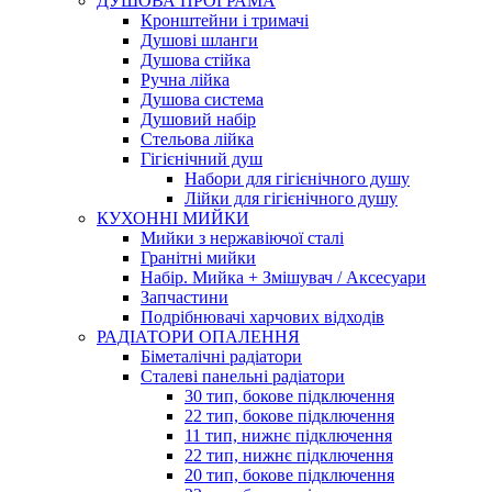
ДУШОВА ПРОГРАМА
Кронштейни і тримачі
Душові шланги
Душова стійка
Ручна лійка
Душова система
Душовий набір
Стельова лійка
Гігієнічний душ
Набори для гігієнічного душу
Лійки для гігієнічного душу
КУХОННІ МИЙКИ
Мийки з нержавіючої сталі
Гранітні мийки
Набір. Мийка + Змішувач / Аксесуари
Запчастини
Подрібнювачі харчових відходів
РАДІАТОРИ ОПАЛЕННЯ
Біметалічні радіатори
Сталеві панельні радіатори
30 тип, бокове підключення
22 тип, бокове підключення
11 тип, нижнє підключення
22 тип, нижнє підключення
20 тип, бокове підключення