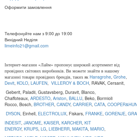
Оформити замовлення
(097) 309 02 05
(095) 907 51 29
Телефонуйте нам з 9:00 до 19:00
Вихідний Неділя
limeinfo21@gmail.com
Замовити дзвінок
Інтернет
-
магазин
«
Лайм
»
пропонує
широкий
асортимент
від
провідних
світових
виробників
.
Ви
можете
знайти
в
нашому
магазині
товари
провідних
брендів
,
таких
як
Hansgrohe
,
Grohe
,
Devit
,
KOLO
,
LAUFEN
,
VILLEROY & BOCH
,
RAVAK
,
Cersanit
,
Geberit
,
Paladii
,
Gustavsberg
,
Duravit
,
Blanco
,
Chaffoteaux,
ARDESTO
,
Ariston
,
BALLU
, Beko, Bormioli
Rocco, Bosch,
BROTHER
,
CANDY
,
CARRIER
,
CATA
,
COOPER&HU
DYSON
, Einhell,
ELECTROLUX
, Fiskars,
FRANKE
,
GORENJE
,
GRA
INDESIT
,
JANOME
,
KAISER
,
KARCHER
,
KIT
ENERGY
,
KRUPS
,
LG
,
LIEBHERR
,
MAKITA
,
MARIO
,