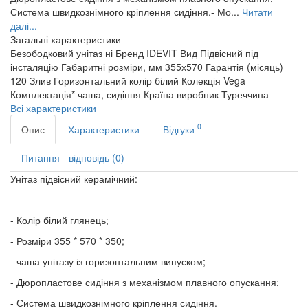
Система швидкознімного кріплення сидіння.- Мо...
Читати
далі...
Загальні характеристики
Безободковий унітаз
ні
Бренд
IDEVIT
Вид
Підвісний під
інсталяцію
Габаритні розміри, мм
355х570
Гарантія (місяць)
120
Злив
Горизонтальний
колір
білий
Колекція
Vega
Комплектація*
чаша, сидіння
Країна виробник
Туреччина
Всі характеристики
0
Опис
Характеристики
Відгуки
Питання - відповідь (0)
Унітаз підвісний керамічний:
- Колір білий глянець;
- Розміри 355 * 570 * 350;
- чаша унітазу із горизонтальним випуском;
- Дюропластове сидіння з механізмом плавного опускання;
- Система швидкознімного кріплення сидіння.