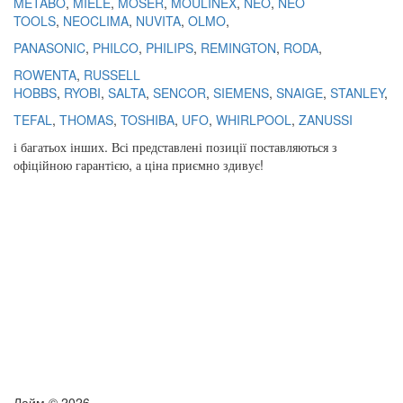
METABO
,
MIELE
,
MOSER
,
MOULINEX
,
NEO
,
NEO
TOOLS
,
NEOCLIMA
,
NUVITA
,
OLMO
,
PANASONIC
,
PHILCO
,
PHILIPS
,
REMINGTON
,
RODA
,
ROWENTA
,
RUSSELL
HOBBS
,
RYOBI
,
SALTA
,
SENCOR
,
SIEMENS
,
SNAIGE
,
STANLEY
,
TEFAL
,
THOMAS
,
TOSHIBA
,
UFO
,
WHIRLPOOL
,
ZANUSSI
і
багатьох
інших
.
Всі
представлені
позиції
поставляються
з
офіційною гарантією
,
а
ціна
приємно
здивує
!
Лайм © 2026