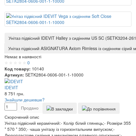
Унітаз підвісний IDEVIT Halley з сидінням US SC (SETK3204-26
Унітаз підвісний ASIGNATURA Axiom Rimless із сидінням сірий
Немає в наявності
0
Код товару:
10140
Артикул:
SETK2804-0606-001-1-10000
IDEVIT
8 751
грн.
Знайшли дешевше?
Продано
Скорочений опис
Унітаз підвісний керамічний:- Колір білий глянець;- Розміри 355
* 570 * 350;- чаша унітазу із горизонтальним випуском;-
Дюропластове сидіння з механізмом плавного опускання;-