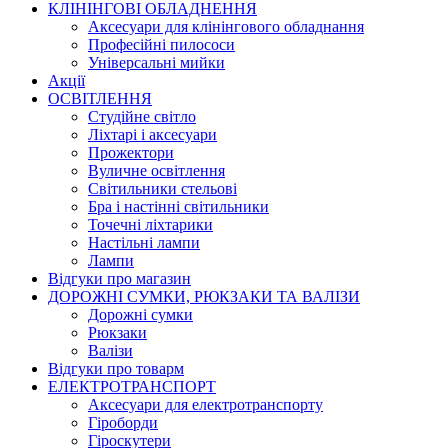
КЛІНІНГОВІ ОБЛАДНЕННЯ
Аксесуари для клінінгового обладнання
Професійні пилососи
Універсальні мийки
Акції
ОСВІТЛЕННЯ
Студійне світло
Ліхтарі і аксесуари
Прожектори
Вуличне освітлення
Світильники стельові
Бра і настінні світильники
Точечні ліхтарики
Настільні лампи
Лампи
Відгуки про магазин
ДОРОЖНІ СУМКИ, РЮКЗАКИ ТА ВАЛІЗИ
Дорожні сумки
Рюкзаки
Валізи
Відгуки про товарм
ЕЛЕКТРОТРАНСПОРТ
Аксесуари для електротранспорту
Гіроборди
Гіроскутери