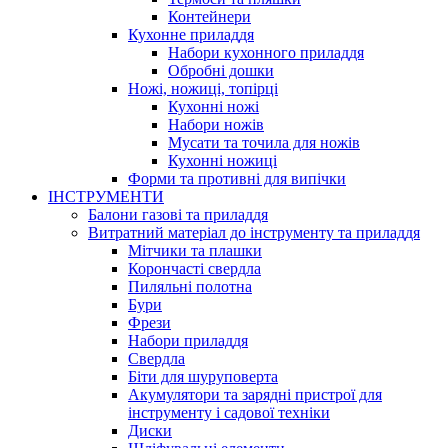
Контейнери
Кухонне приладдя
Набори кухонного приладдя
Обробні дошки
Ножі, ножиці, топірці
Кухонні ножі
Набори ножів
Мусати та точила для ножів
Кухонні ножиці
Форми та противні для випічки
ІНСТРУМЕНТИ
Балони газові та приладдя
Витратний матеріал до інструменту та приладдя
Мітчики та плашки
Корончасті свердла
Пиляльні полотна
Бури
Фрези
Набори приладдя
Свердла
Біти для шуруповерта
Акумулятори та зарядні пристрої для
інструменту і садової техніки
Диски