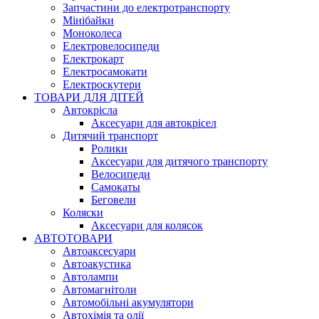
Запчастини до електротранспорту
Мінібайки
Моноколеса
Електровелосипеди
Електрокарт
Електросамокати
Електроскутери
ТОВАРИ ДЛЯ ДІТЕЙ
Автокрісла
Аксесуари для автокрісел
Дитячий транспорт
Ролики
Аксесуари для дитячого транспорту
Велосипеди
Самокаты
Беговели
Коляски
Аксесуари для колясок
АВТОТОВАРИ
Автоаксесуари
Автоакустика
Автолампи
Автомагнітоли
Автомобільні акумулятори
Автохімія та олії