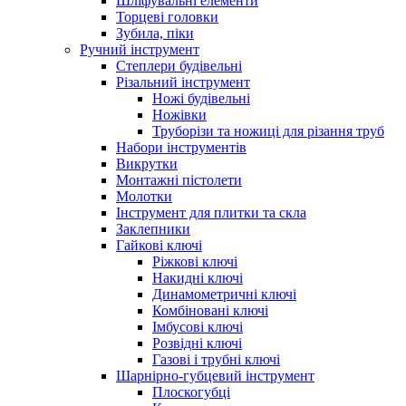
Шліфувальні елементи
Торцеві головки
Зубила, піки
Ручний інструмент
Степлери будівельні
Різальний інструмент
Ножі будівельні
Ножівки
Труборізи та ножиці для різання труб
Набори інструментів
Викрутки
Монтажні пістолети
Молотки
Інструмент для плитки та скла
Заклепники
Гайкові ключі
Ріжкові ключі
Накидні ключі
Динамометричні ключі
Комбіновані ключі
Імбусові ключі
Розвідні ключі
Газові і трубні ключі
Шарнірно-губцевий інструмент
Плоскогубцi