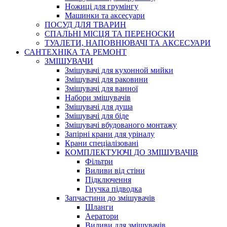
Ножиці для грумінгу
Машинки та аксесуари
ПОСУД ДЛЯ ТВАРИН
СПАЛЬНІ МІСЦЯ ТА ПЕРЕНОСКИ
ТУАЛЕТИ, НАПОВНЮВАЧІ ТА АКСЕСУАРИ
САНТЕХНІКА ТА РЕМОНТ
ЗМІШУВАЧИ
Змішувачі для кухонной мийки
Змішувачі для раковини
Змішувачі для ванної
Набори змішувачів
Змішувачі для душа
Змішувачі для біде
Змішувачі вбудованого монтажу
Запірні крани для уріналу
Крани спеціалізовані
КОМПЛЕКТУЮЧІ ДО ЗМІШУВАЧІВ
Фільтри
Виливи від стіни
Підключення
Гнучка підводка
Запчастини до змішувачів
Шланги
Аератори
Виливи для змішувачів