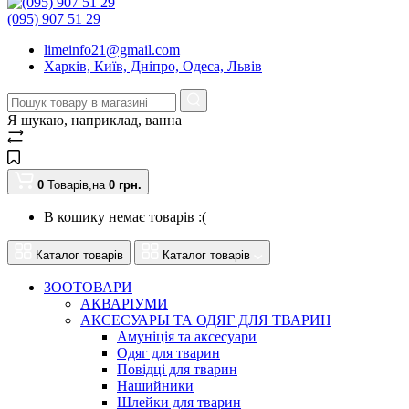
(095) 907 51 29
limeinfo21@gmail.com
Харків, Київ, Дніпро, Одеса, Львів
Я шукаю, наприклад,
ванна
0
Товарів,
на
0
грн.
В кошику немає товарів :(
Каталог товарів
Каталог товарів
ЗООТОВАРИ
АКВАРІУМИ
АКСЕСУАРЫ ТА ОДЯГ ДЛЯ ТВАРИН
Амуніція та аксесуари
Одяг для тварин
Повідці для тварин
Нашийники
Шлейки для тварин