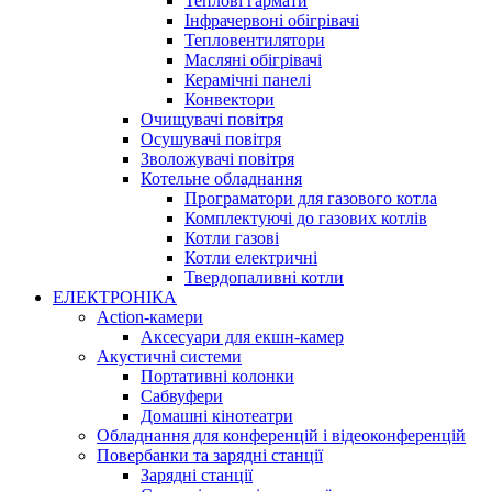
Теплові гармати
Інфрачервоні обігрівачі
Тепловентилятори
Масляні обігрівачі
Керамічні панелі
Конвектори
Очищувачі повітря
Осушувачі повітря
Зволожувачі повітря
Котельне обладнання
Програматори для газового котла
Комплектуючі до газових котлів
Котли газові
Котли електричні
Твердопаливні котли
ЕЛЕКТРОНІКА
Action-камери
Аксесуари для екшн-камер
Акустичні системи
Портативні колонки
Сабвуфери
Домашні кінотеатри
Обладнання для конференцій і відеоконференцій
Повербанки та зарядні станції
Зарядні станції