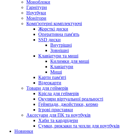
Моноблоки
Гарнітури
Ноутбуки
Монітори
Комп'ютерні комплектуючі
Жорсткі диски
Оперативна пам'ять
SSD диски
Внутрішні
Зовнішні
Клавіатури та миші
Килимки для миші
Клавіатури
Миші
Карти пам'яті
Відеокарти
Товари для геймерів
Крісла для геймерів
Окуляри віртуальної реальності
Геймпади, джойстики, кермо
Ігрові приставки
Аксесуари для ПК та ноутбуків
Хаби та кардрідери
Сумки, рюкзаки та чохли для ноутбуків
Новинки