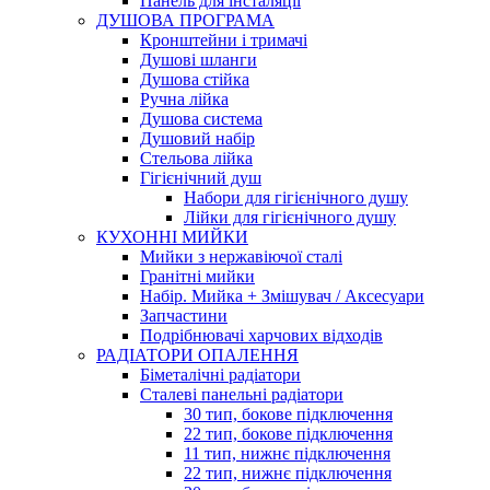
Панель для інсталяції
ДУШОВА ПРОГРАМА
Кронштейни і тримачі
Душові шланги
Душова стійка
Ручна лійка
Душова система
Душовий набір
Стельова лійка
Гігієнічний душ
Набори для гігієнічного душу
Лійки для гігієнічного душу
КУХОННІ МИЙКИ
Мийки з нержавіючої сталі
Гранітні мийки
Набір. Мийка + Змішувач / Аксесуари
Запчастини
Подрібнювачі харчових відходів
РАДІАТОРИ ОПАЛЕННЯ
Біметалічні радіатори
Сталеві панельні радіатори
30 тип, бокове підключення
22 тип, бокове підключення
11 тип, нижнє підключення
22 тип, нижнє підключення