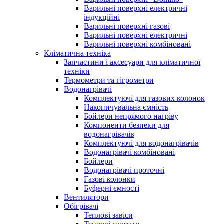
Варильні поверхні електричні
індукційні
Варильні поверхні газові
Варильні поверхні електричні
Варильні поверхні комбіновані
Кліматична техніка
Запчастини і аксесуари для кліматичної
техніки
Термометри та гігрометри
Водонагрівачі
Комплектуючі для газових колонок
Накопичувальна ємність
Бойлери непрямого нагріву
Компоненти безпеки для
водонагрівачів
Комплектуючі для водонагрівачів
Водонагрівачі комбіновані
Бойлери
Водонагрівачі проточні
Газові колонки
Буферні ємності
Вентилятори
Обігрівачі
Теплові завіси