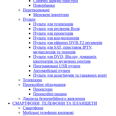
Сонячні зарядні пристрої
Повербанки
Перетворювачі
Мережеві інвертори
Пульти
Пульти для телевізорів
Пульти для ресіверів Воля
Пульти для проекторів
Пульти для кондиціонерів
Пульти для ефірних DVB-T2 ресиверів
Пульти для SAT, приставок IPTV,
медіаплеєрів та тюнерів
Пульти для DVD, Blu-ray, домашніх
кінотеатрів та музичних центрів
Програмовані USB пульти
Автомобільні пульти
Пульти для шлагбаумів та гаражних воріт
Телевізори
Проекційне обладнання
Проектори
Проекційні екрани
Джерела безперебійного живлення
СМАРТФОНИ, ТЕЛЕФОНИ ТА ПЛАНШЕТИ
Смартфони
Мобільні телефони кнопкові