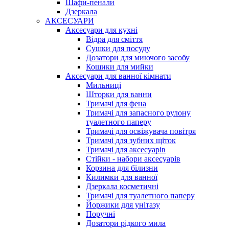
Шафи-пенали
Дзеркала
АКСЕСУАРИ
Аксесуари для кухні
Відра для сміття
Сушки для посуду
Дозатори для миючого засобу
Кошики для мийки
Аксесуари для ванної кімнати
Мильниці
Шторки для ванни
Тримачі для фена
Тримачі для запасного рулону
туалетного паперу
Тримачі для освіжувача повітря
Тримачі для зубних щіток
Тримачі для аксесуарів
Стійки - набори аксесуарів
Корзина для білизни
Килимки для ванної
Дзеркала косметичні
Тримачі для туалетного паперу
Йоржики для унітазу
Поручні
Дозатори рідкого мила