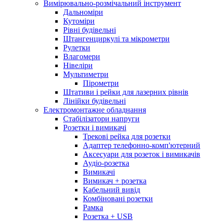
Вимірювально-розмічальний інструмент
Дальноміри
Кутоміри
Рівні будівельні
Штангенциркулі та мікрометри
Рулетки
Влагомери
Нівеліри
Мультиметри
Пірометри
Штативи і рейки для лазерних рівнів
Лінійки будівельні
Електромонтажне обладнання
Стабілізатори напруги
Розетки і вимикачі
Трекові рейка для розетки
Адаптер телефонно-комп'ютерний
Аксесуари для розеток і вимикачів
Аудіо-розетка
Вимикачі
Вимикач + розетка
Кабельний вивід
Комбіновані розетки
Рамка
Розетка + USB