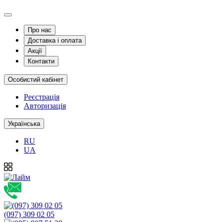
Про нас
Доставка і оплата
Акції
Контакти
Особистий кабінет
Реєстрація
Авторизація
Українська
RU
UA
(097) 309 02 05