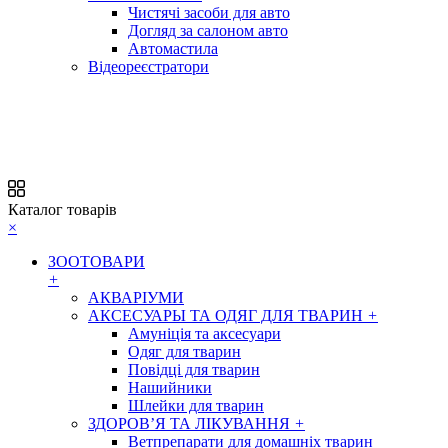
Чистячі засоби для авто
Догляд за салоном авто
Автомастила
Відеореєстратори
Каталог товарів
×
ЗООТОВАРИ
+
АКВАРІУМИ
АКСЕСУАРЫ ТА ОДЯГ ДЛЯ ТВАРИН
+
Амуніція та аксесуари
Одяг для тварин
Повідці для тварин
Нашийники
Шлейки для тварин
ЗДОРОВ’Я ТА ЛІКУВАННЯ
+
Ветпрепарати для домашніх тварин