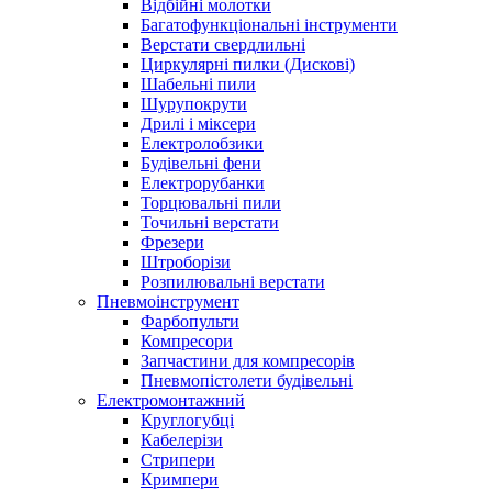
Відбійні молотки
Багатофункціональні інструменти
Верстати свердлильні
Циркулярні пилки (Дискові)
Шабельні пили
Шурупокрути
Дрилі і міксери
Електролобзики
Будівельні фени
Електрорубанки
Торцювальні пили
Точильні верстати
Фрезери
Штроборізи
Розпилювальні верстати
Пневмоінструмент
Фарбопульти
Компресори
Запчастини для компресорів
Пневмопістолети будівельні
Електромонтажний
Круглогубці
Кабелерізи
Стрипери
Кримпери