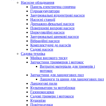
Насосне обладнання
Панель електрична сонячна
Гідроакумулятори
Занурювальні відцентрові насоси
Насосні станції
Дренажно-фекальні насоси
Поверхневі вихрові насоси
Циркуляційні насоси
Занурювальні шнекові насоси
Вібраційні насоси
Комплектуючі до насосів
Cадові насоси
Садова техніка
Мийки високого тиску
Запчастини триммеров і мотокос
Витратні матеріали для тримерів і
мотокос
Запчастини для ланцюгових пил
Ланцюги та шини для ланцюгових пил
Ланцюгові пили
Культиватори та мотоблоки
Газонокосарки
Садові тримери і мотокоси
Кущорізи
Повітродувки