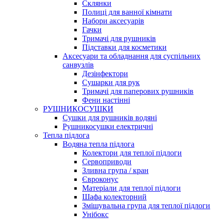
Склянки
Полиці для ванної кімнати
Набори аксесуарів
Гачки
Тримачі для рушників
Підставки для косметики
Аксесуари та обладнання для суспільних
санвузлів
Дезінфектори
Сушарки для рук
Тримачі для паперових рушників
Фени настінні
РУШНИКОСУШКИ
Сушки для рушників водяні
Рушникосушки електричні
Тепла підлога
Водяна тепла підлога
Колектори для теплої підлоги
Сервоприводи
Зливна група / кран
Євроконус
Матеріали для теплої підлоги
Шафа колекторний
Змішувальна група для теплої підлоги
Унібокс