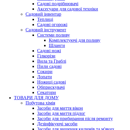
Садові подрібнювачі
Аксесуари для садової техніки
Садовий інвентар
Теплиці
Садові огорожі
Садовий інструмент
Системи поливу
Комплектуючі для поливу
Шланги
Садові ножі
Гілкорізи
Вила та Граблі
Пили садові
Сокири
Лопати
Ножиці садові
Обприскувачі
Секатори
ТОВАРИ ДЛЯ ДОМУ
Побутова хімія
Засоби для миття вікон
Засоби для миття підлог
Засоби для прибирання після ремонту
Дезінфікуючі засоби
Засоби для чищення килимів та м'яких