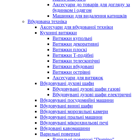
Аксесуари до товарів для догляду за
будинком і одягом
Машинки для видалення катишків
Вбудована техніка
Аксесуари для вбудованої техніки
Кухонні витяжки
Витяжки купольні
Витяжки декоративні
Витяжки плоскі
Витяжки Т-подібні
Витяжки телескопічні
Витяжки вбудовані
Витяжки острівні
Аксесуари для витяжок
Вбудовувані духові шафи
Вбудовувані духові шафи газові
Вбудовувані духові шафи електричні
Вбудовувані посудомийні машини
Вбудовувані винні шафи
Вбудовувані морозильні камери
Вбудовувані пральні машини
Вбудовувані мікрохвильові печі
Вбудовані кавомашини
Варильні поверхні
Варильні поверхні "Domino"