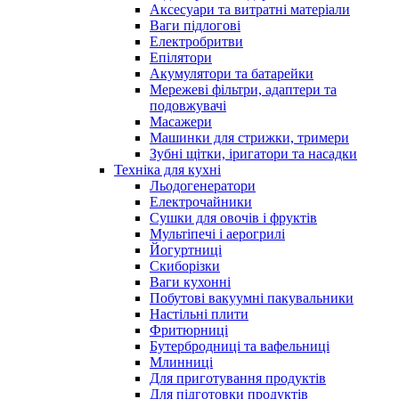
Аксесуари та витратні матеріали
Ваги підлогові
Електробритви
Епілятори
Акумулятори та батарейки
Мережеві фільтри, адаптери та
подовжувачі
Масажери
Машинки для стрижки, тримери
Зубні щітки, іригатори та насадки
Техніка для кухні
Льодогенератори
Електрочайники
Сушки для овочів і фруктів
Мультіпечі і аерогрилі
Йогуртниці
Скиборізки
Ваги кухонні
Побутові вакуумні пакувальники
Настільні плити
Фритюрниці
Бутербродниці та вафельниці
Млинниці
Для приготування продуктів
Для підготовки продуктів