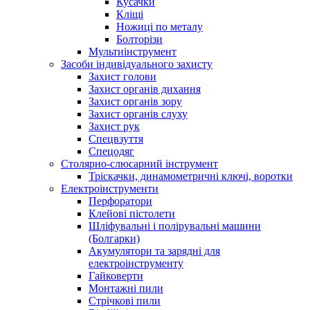
Кусачки
Кліщі
Ножиці по металу
Болторізи
Мультиінструмент
Засоби індивідуального захисту
Захист голови
Захист органів дихання
Захист органів зору
Захист органів слуху
Захист рук
Спецвзуття
Спецодяг
Столярно-слюсарний інструмент
Тріскачки, динамометричні ключі, воротки
Електроінструменти
Перфоратори
Клейові пістолети
Шліфувальні і полірувальні машини
(Болгарки)
Акумулятори та зарядні для
електроінструменту
Гайковерти
Монтажні пили
Стрічкові пили