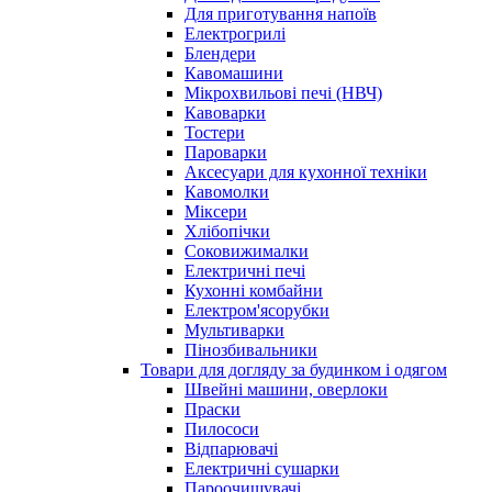
Для приготування напоїв
Електрогрилі
Блендери
Кавомашини
Мікрохвильові печі (НВЧ)
Кавоварки
Тостери
Пароварки
Аксесуари для кухонної техніки
Кавомолки
Міксери
Хлібопічки
Соковижималки
Електричні печі
Кухонні комбайни
Електром'ясорубки
Мультиварки
Пінозбивальники
Товари для догляду за будинком і одягом
Швейні машини, оверлоки
Праски
Пилососи
Відпарювачі
Електричні сушарки
Пароочищувачі