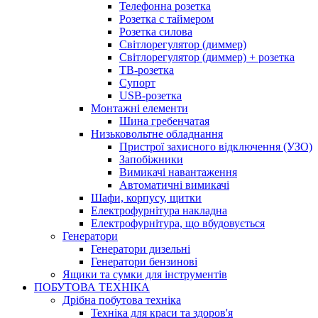
Телефонна розетка
Розетка с таймером
Розетка силова
Світлорегулятор (диммер)
Світлорегулятор (диммер) + розетка
ТВ-розетка
Супорт
USB-розетка
Монтажні елементи
Шина гребенчатая
Низьковольтне обладнання
Пристрої захисного відключення (УЗО)
Запобіжники
Вимикачі навантаження
Автоматичні вимикачі
Шафи, корпусу, щитки
Електрофурнітура накладна
Електрофурнітура, що вбудовується
Генератори
Генератори дизельні
Генератори бензинові
Ящики та сумки для інструментів
ПОБУТОВА ТЕХНІКА
Дрібна побутова техніка
Техніка для краси та здоров'я