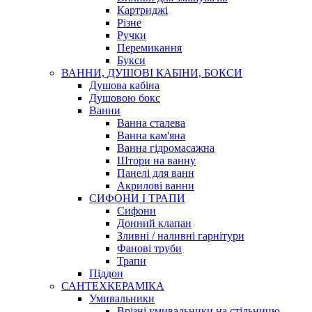
Картриджі
Різне
Ручки
Перемикання
Букси
ВАННИ, ДУШОВІ КАБІНИ, БОКСИ
Душова кабіна
Душовою бокс
Ванни
Ванна сталева
Ванна кам'яна
Ванна гідромасажна
Штори на ванну
Панелі для ванн
Акрилові ванни
СИФОНИ І ТРАПИ
Сифони
Донний клапан
Зливні / наливні гарнітури
Фанові труби
Трапи
Піддон
САНТЕХКЕРАМІКА
Умивальники
Врізні умивальники на стільницю