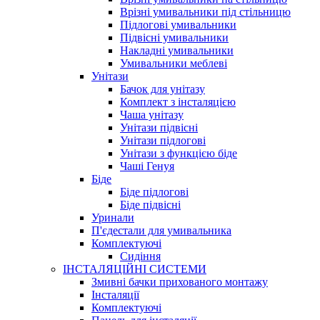
Врізні умивальники під стільницю
Підлогові умивальники
Підвісні умивальники
Накладні умивальники
Умивальники меблеві
Унітази
Бачок для унітазу
Комплект з інсталяцією
Чаша унітазу
Унітази підвісні
Унітази підлогові
Унітази з функцією біде
Чаші Генуя
Біде
Біде підлогові
Біде підвісні
Уринали
П'єдестали для умивальника
Комплектуючі
Сидіння
ІНСТАЛЯЦІЙНІ СИСТЕМИ
Змивні бачки прихованого монтажу
Інсталяції
Комплектуючі