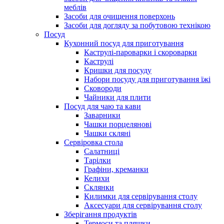
меблів
Засоби для очищення поверхонь
Засоби для догляду за побутовою технікою
Посуд
Кухонний посуд для приготування
Каструлі-пароварки і скороварки
Каструлі
Кришки для посуду
Набори посуду для приготування їжі
Сковороди
Чайники для плити
Посуд для чаю та кави
Заварники
Чашки порцелянові
Чашки скляні
Сервіровка стола
Салатниці
Тарілки
Графіни, креманки
Келихи
Склянки
Килимки для сервірування столу
Аксесуари для сервірування столу
Зберігання продуктів
Термоси та пляшки