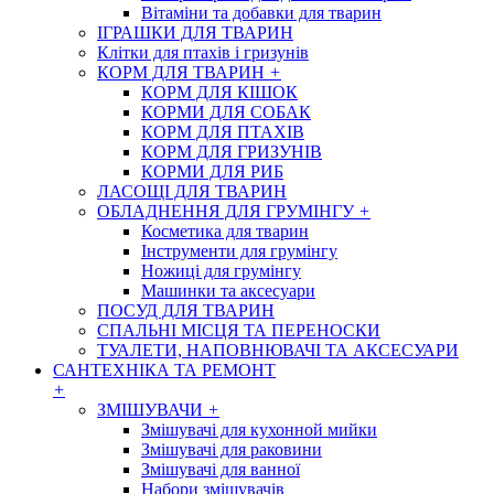
Вітаміни та добавки для тварин
ІГРАШКИ ДЛЯ ТВАРИН
Клітки для птахів і гризунів
КОРМ ДЛЯ ТВАРИН
+
КОРМ ДЛЯ КІШОК
КОРМИ ДЛЯ СОБАК
КОРМ ДЛЯ ПТАХІВ
КОРМ ДЛЯ ГРИЗУНІВ
КОРМИ ДЛЯ РИБ
ЛАСОЩІ ДЛЯ ТВАРИН
ОБЛАДНЕННЯ ДЛЯ ГРУМІНГУ
+
Косметика для тварин
Інструменти для грумінгу
Ножиці для грумінгу
Машинки та аксесуари
ПОСУД ДЛЯ ТВАРИН
СПАЛЬНІ МІСЦЯ ТА ПЕРЕНОСКИ
ТУАЛЕТИ, НАПОВНЮВАЧІ ТА АКСЕСУАРИ
САНТЕХНІКА ТА РЕМОНТ
+
ЗМІШУВАЧИ
+
Змішувачі для кухонной мийки
Змішувачі для раковини
Змішувачі для ванної
Набори змішувачів