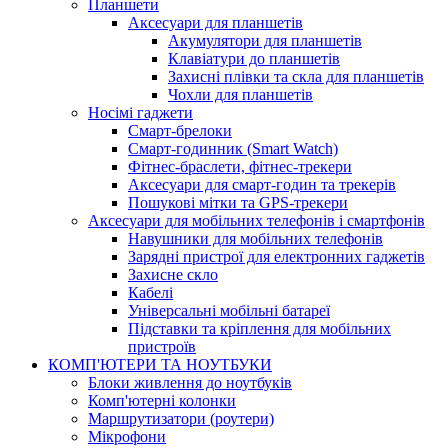
Планшети
Аксесуари для планшетів
Акумулятори для планшетів
Клавіатури до планшетів
Захисні плівки та скла для планшетів
Чохли для планшетів
Носімі гаджети
Смарт-брелоки
Смарт-годинник (Smart Watch)
Фітнес-браслети, фітнес-трекери
Аксесуари для смарт-годин та трекерів
Пошукові мітки та GPS-трекери
Аксесуари для мобільних телефонів і смартфонів
Навушники для мобільних телефонів
Зарядні пристрої для електронних гаджетів
Захисне скло
Кабелі
Універсальні мобільні батареї
Підставки та кріплення для мобільних
пристроїв
КОМП'ЮТЕРИ ТА НОУТБУКИ
Блоки живлення до ноутбуків
Комп'ютерні колонки
Маршрутизатори (роутери)
Мікрофони