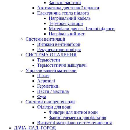
Запасні частини
Автоматика для теплої підлоги
Електрична тепла підлога
Нагрівальний кабель
Терморегулятори
Матеріали для ел. Теплої підлоги
Нагрівальний мат
Системи вентиляції
Витяжні вентилятори
Рекуператори повітря
СИСТЕМА ОПАЛЕННЯ
Термостати
Термостатичні змішувачі
Ущільнювальні матеріали
Пакля
Аерозолі
Герметики
Пасти / мастила
Фум
Системи очищення води
Фільтри для води
Фільтри для питної води
Змінні елементи для фільтрів
Витратні матеріали систем очищення
ДАЧА, САД, ГОРОД