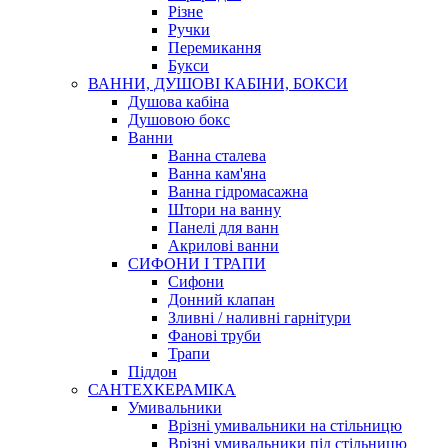
Різне
Ручки
Перемикання
Букси
ВАННИ, ДУШОВІ КАБІНИ, БОКСИ
Душова кабіна
Душовою бокс
Ванни
Ванна сталева
Ванна кам'яна
Ванна гідромасажна
Штори на ванну
Панелі для ванн
Акрилові ванни
СИФОНИ І ТРАПИ
Сифони
Донний клапан
Зливні / наливні гарнітури
Фанові труби
Трапи
Піддон
САНТЕХКЕРАМІКА
Умивальники
Врізні умивальники на стільницю
Врізні умивальники під стільницю