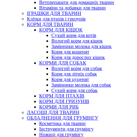
Ветпрепарати для домашніх тварин
Вітаміни та добавки для тварин
ІГРАШКИ ДЛЯ ТВАРИН
Клітки для птахів і гризунів
КОРМ ДЛЯ ТВАРИН
КОРМ ДЛЯ КІШОК
Сухий корм для котів
Вологий корм для кішок
Замінники молока для кішок
Корм для кошенят
Корм для дорослих кішок
КОРМИ ДЛЯ СОБАК
Вологий корм для собак
Корм для літніх собак
Корм для цуценят
Замінники молока для собак
Сухий корм для собак
КОРМ ДЛЯ ПТАХІВ
КОРМ ДЛЯ ГРИЗУНІВ
КОРМИ ДЛЯ РИБ
ЛАСОЩІ ДЛЯ ТВАРИН
ОБЛАДНЕННЯ ДЛЯ ГРУМІНГУ
Косметика для тварин
Інструменти для грумінгу
Ножиці для грумінгу