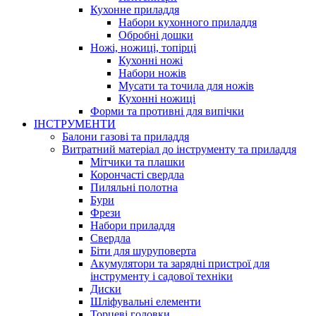
Кухонне приладдя
Набори кухонного приладдя
Обробні дошки
Ножі, ножиці, топірці
Кухонні ножі
Набори ножів
Мусати та точила для ножів
Кухонні ножиці
Форми та противні для випічки
ІНСТРУМЕНТИ
Балони газові та приладдя
Витратний матеріал до інструменту та приладдя
Мітчики та плашки
Корончасті свердла
Пиляльні полотна
Бури
Фрези
Набори приладдя
Свердла
Біти для шуруповерта
Акумулятори та зарядні пристрої для
інструменту і садової техніки
Диски
Шліфувальні елементи
Торцеві головки