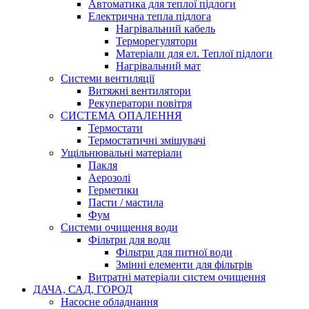
Автоматика для теплої підлоги
Електрична тепла підлога
Нагрівальний кабель
Терморегулятори
Матеріали для ел. Теплої підлоги
Нагрівальний мат
Системи вентиляції
Витяжні вентилятори
Рекуператори повітря
СИСТЕМА ОПАЛЕННЯ
Термостати
Термостатичні змішувачі
Ущільнювальні матеріали
Пакля
Аерозолі
Герметики
Пасти / мастила
Фум
Системи очищення води
Фільтри для води
Фільтри для питної води
Змінні елементи для фільтрів
Витратні матеріали систем очищення
ДАЧА, САД, ГОРОД
Насосне обладнання