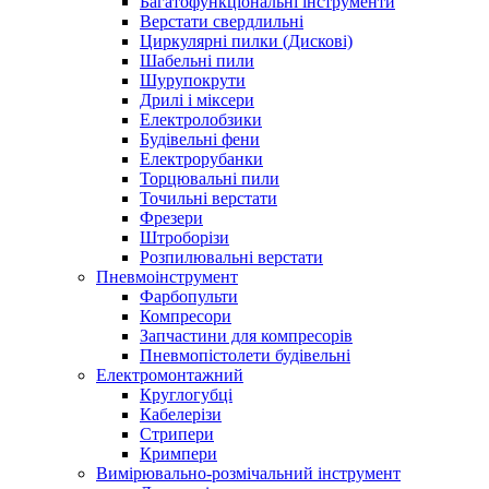
Багатофункціональні інструменти
Верстати свердлильні
Циркулярні пилки (Дискові)
Шабельні пили
Шурупокрути
Дрилі і міксери
Електролобзики
Будівельні фени
Електрорубанки
Торцювальні пили
Точильні верстати
Фрезери
Штроборізи
Розпилювальні верстати
Пневмоінструмент
Фарбопульти
Компресори
Запчастини для компресорів
Пневмопістолети будівельні
Електромонтажний
Круглогубці
Кабелерізи
Стрипери
Кримпери
Вимірювально-розмічальний інструмент