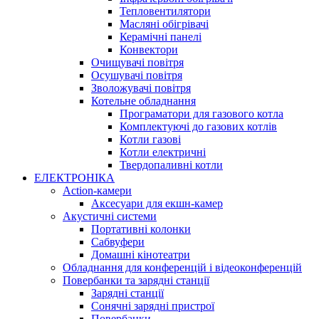
Тепловентилятори
Масляні обігрівачі
Керамічні панелі
Конвектори
Очищувачі повітря
Осушувачі повітря
Зволожувачі повітря
Котельне обладнання
Програматори для газового котла
Комплектуючі до газових котлів
Котли газові
Котли електричні
Твердопаливні котли
ЕЛЕКТРОНІКА
Action-камери
Аксесуари для екшн-камер
Акустичні системи
Портативні колонки
Сабвуфери
Домашні кінотеатри
Обладнання для конференцій і відеоконференцій
Повербанки та зарядні станції
Зарядні станції
Сонячні зарядні пристрої
Повербанки