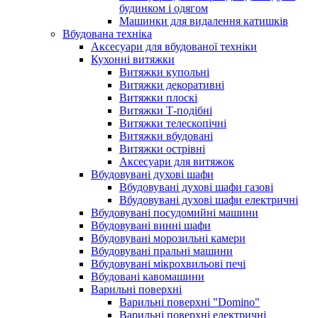
будинком і одягом
Машинки для видалення катишків
Вбудована техніка
Аксесуари для вбудованої техніки
Кухонні витяжки
Витяжки купольні
Витяжки декоративні
Витяжки плоскі
Витяжки Т-подібні
Витяжки телескопічні
Витяжки вбудовані
Витяжки острівні
Аксесуари для витяжок
Вбудовувані духові шафи
Вбудовувані духові шафи газові
Вбудовувані духові шафи електричні
Вбудовувані посудомийні машини
Вбудовувані винні шафи
Вбудовувані морозильні камери
Вбудовувані пральні машини
Вбудовувані мікрохвильові печі
Вбудовані кавомашини
Варильні поверхні
Варильні поверхні "Domino"
Варильні поверхні електричні