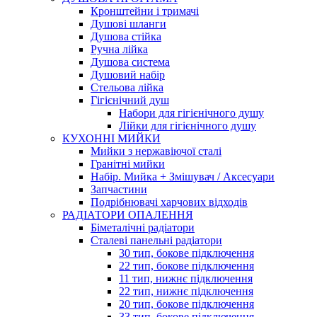
Кронштейни і тримачі
Душові шланги
Душова стійка
Ручна лійка
Душова система
Душовий набір
Стельова лійка
Гігієнічний душ
Набори для гігієнічного душу
Лійки для гігієнічного душу
КУХОННІ МИЙКИ
Мийки з нержавіючої сталі
Гранітні мийки
Набір. Мийка + Змішувач / Аксесуари
Запчастини
Подрібнювачі харчових відходів
РАДІАТОРИ ОПАЛЕННЯ
Біметалічні радіатори
Сталеві панельні радіатори
30 тип, бокове підключення
22 тип, бокове підключення
11 тип, нижнє підключення
22 тип, нижнє підключення
20 тип, бокове підключення
33 тип, бокове підключення