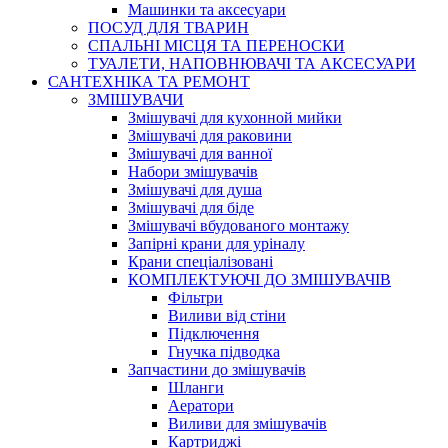
Машинки та аксесуари
ПОСУД ДЛЯ ТВАРИН
СПАЛЬНІ МІСЦЯ ТА ПЕРЕНОСКИ
ТУАЛЕТИ, НАПОВНЮВАЧІ ТА АКСЕСУАРИ
САНТЕХНІКА ТА РЕМОНТ
ЗМІШУВАЧИ
Змішувачі для кухонной мийки
Змішувачі для раковини
Змішувачі для ванної
Набори змішувачів
Змішувачі для душа
Змішувачі для біде
Змішувачі вбудованого монтажу
Запірні крани для уріналу
Крани спеціалізовані
КОМПЛЕКТУЮЧІ ДО ЗМІШУВАЧІВ
Фільтри
Виливи від стіни
Підключення
Гнучка підводка
Запчастини до змішувачів
Шланги
Аератори
Виливи для змішувачів
Картриджі