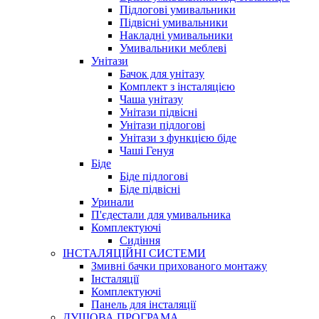
Підлогові умивальники
Підвісні умивальники
Накладні умивальники
Умивальники меблеві
Унітази
Бачок для унітазу
Комплект з інсталяцією
Чаша унітазу
Унітази підвісні
Унітази підлогові
Унітази з функцією біде
Чаші Генуя
Біде
Біде підлогові
Біде підвісні
Уринали
П'єдестали для умивальника
Комплектуючі
Сидіння
ІНСТАЛЯЦІЙНІ СИСТЕМИ
Змивні бачки прихованого монтажу
Інсталяції
Комплектуючі
Панель для інсталяції
ДУШОВА ПРОГРАМА