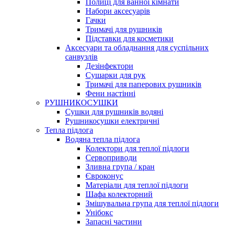
Полиці для ванної кімнати
Набори аксесуарів
Гачки
Тримачі для рушників
Підставки для косметики
Аксесуари та обладнання для суспільних
санвузлів
Дезінфектори
Сушарки для рук
Тримачі для паперових рушників
Фени настінні
РУШНИКОСУШКИ
Сушки для рушників водяні
Рушникосушки електричні
Тепла підлога
Водяна тепла підлога
Колектори для теплої підлоги
Сервоприводи
Зливна група / кран
Євроконус
Матеріали для теплої підлоги
Шафа колекторний
Змішувальна група для теплої підлоги
Унібокс
Запасні частини