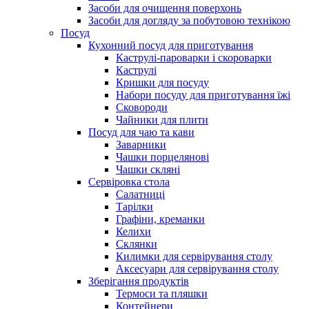
Засоби для очищення поверхонь
Засоби для догляду за побутовою технікою
Посуд
Кухонний посуд для приготування
Каструлі-пароварки і скороварки
Каструлі
Кришки для посуду
Набори посуду для приготування їжі
Сковороди
Чайники для плити
Посуд для чаю та кави
Заварники
Чашки порцелянові
Чашки скляні
Сервіровка стола
Салатниці
Тарілки
Графіни, креманки
Келихи
Склянки
Килимки для сервірування столу
Аксесуари для сервірування столу
Зберігання продуктів
Термоси та пляшки
Контейнери