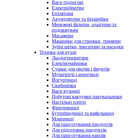
Ваги підлогові
Електробритви
Епілятори
Акумулятори та батарейки
Мережеві фільтри, адаптери та
подовжувачі
Масажери
Машинки для стрижки, тримери
Зубні щітки, іригатори та насадки
Техніка для кухні
Льодогенератори
Електрочайники
Сушки для овочів і фруктів
Мультіпечі і аерогрилі
Йогуртниці
Скиборізки
Ваги кухонні
Побутові вакуумні пакувальники
Настільні плити
Фритюрниці
Бутербродниці та вафельниці
Млинниці
Для приготування продуктів
Для підготовки продуктів
Для приготування напоїв