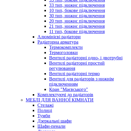
33 тип, нижнє підключення
10 тип, бокове підключення
30 тип, нижнє підключення
20 тип, нижнє підключення
21 тип, нижнє підключення
11 тип, бокове підключення
Алюмінієві радіатори
Радіаторна арматура
Термокомплекти
Термоголовки
Вентилі радіаторні одно- і двотрубні
Вентилі радіаторні простий
регулювання
Вентилі радіаторні термо
Вентилі для радіаторів з нижнім
підключенням
Кран "Маєвського"
Комплектуючі до радіаторів
МЕБЛІ ДЛЯ ВАННОЇ КІМНАТИ
Стелажі
Полиці
Тумби
Дзеркальні шафи
Шафи-пенали