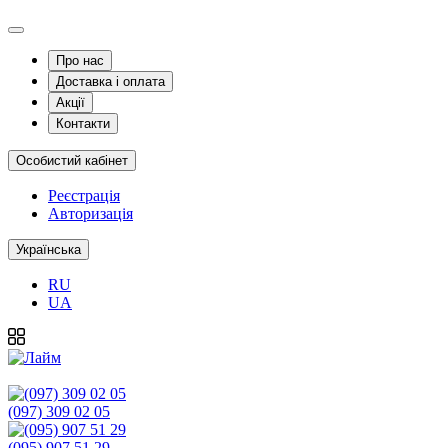
Про нас
Доставка і оплата
Акції
Контакти
Особистий кабінет
Реєстрація
Авторизація
Українська
RU
UA
(097) 309 02 05
(095) 907 51 29