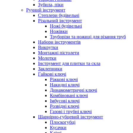
Зубила, піки
Ручний інструмент
Степлери будівельні
Різальний інструмент
Ножі будівельні
Ножівки
Труборізи та ножиці для різання труб
Набори інструментів
Викрутки
Монтажні пістолети
Молотки
Інструмент для плитки та скла
Заклепники
Гайкові ключі
Ріжкові ключі
Накидні ключі
Динамометричні ключі
Комбіновані ключі
Імбусові ключі
Розвідні ключі
Газові і трубні ключі
Шарнірно-губцевий інструмент
Плоскогубцi
Кусачки
Кліщі