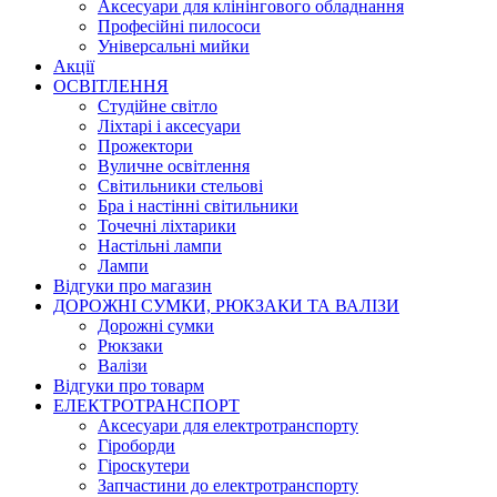
Аксесуари для клінінгового обладнання
Професійні пилососи
Універсальні мийки
Акції
ОСВІТЛЕННЯ
Студійне світло
Ліхтарі і аксесуари
Прожектори
Вуличне освітлення
Світильники стельові
Бра і настінні світильники
Точечні ліхтарики
Настільні лампи
Лампи
Відгуки про магазин
ДОРОЖНІ СУМКИ, РЮКЗАКИ ТА ВАЛІЗИ
Дорожні сумки
Рюкзаки
Валізи
Відгуки про товарм
ЕЛЕКТРОТРАНСПОРТ
Аксесуари для електротранспорту
Гіроборди
Гіроскутери
Запчастини до електротранспорту