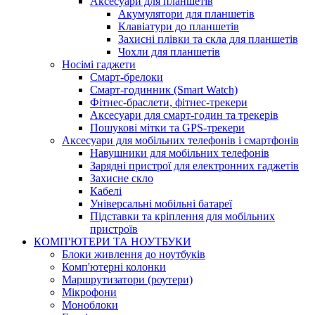
Аксесуари для планшетів
Акумулятори для планшетів
Клавіатури до планшетів
Захисні плівки та скла для планшетів
Чохли для планшетів
Носімі гаджети
Смарт-брелоки
Смарт-годинник (Smart Watch)
Фітнес-браслети, фітнес-трекери
Аксесуари для смарт-годин та трекерів
Пошукові мітки та GPS-трекери
Аксесуари для мобільних телефонів і смартфонів
Навушники для мобільних телефонів
Зарядні пристрої для електронних гаджетів
Захисне скло
Кабелі
Універсальні мобільні батареї
Підставки та кріплення для мобільних
пристроїв
КОМП'ЮТЕРИ ТА НОУТБУКИ
Блоки живлення до ноутбуків
Комп'ютерні колонки
Маршрутизатори (роутери)
Мікрофони
Моноблоки