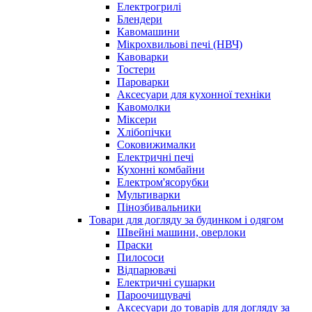
Електрогрилі
Блендери
Кавомашини
Мікрохвильові печі (НВЧ)
Кавоварки
Тостери
Пароварки
Аксесуари для кухонної техніки
Кавомолки
Міксери
Хлібопічки
Соковижималки
Електричні печі
Кухонні комбайни
Електром'ясорубки
Мультиварки
Пінозбивальники
Товари для догляду за будинком і одягом
Швейні машини, оверлоки
Праски
Пилососи
Відпарювачі
Електричні сушарки
Пароочищувачі
Аксесуари до товарів для догляду за