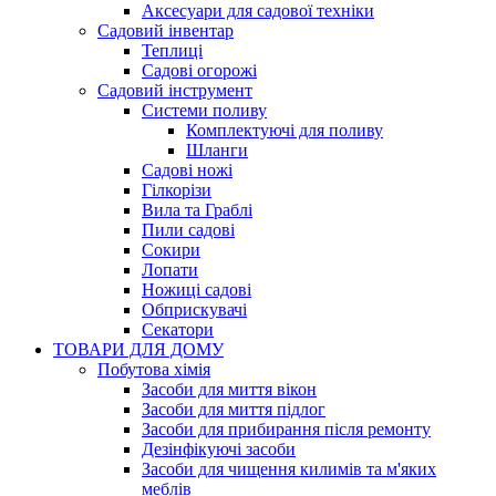
Аксесуари для садової техніки
Садовий інвентар
Теплиці
Садові огорожі
Садовий інструмент
Системи поливу
Комплектуючі для поливу
Шланги
Садові ножі
Гілкорізи
Вила та Граблі
Пили садові
Сокири
Лопати
Ножиці садові
Обприскувачі
Секатори
ТОВАРИ ДЛЯ ДОМУ
Побутова хімія
Засоби для миття вікон
Засоби для миття підлог
Засоби для прибирання після ремонту
Дезінфікуючі засоби
Засоби для чищення килимів та м'яких
меблів