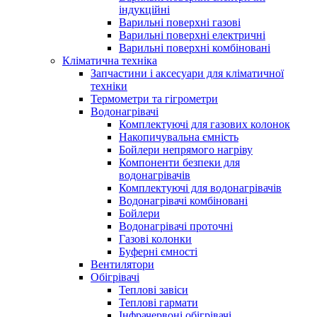
індукційні
Варильні поверхні газові
Варильні поверхні електричні
Варильні поверхні комбіновані
Кліматична техніка
Запчастини і аксесуари для кліматичної
техніки
Термометри та гігрометри
Водонагрівачі
Комплектуючі для газових колонок
Накопичувальна ємність
Бойлери непрямого нагріву
Компоненти безпеки для
водонагрівачів
Комплектуючі для водонагрівачів
Водонагрівачі комбіновані
Бойлери
Водонагрівачі проточні
Газові колонки
Буферні ємності
Вентилятори
Обігрівачі
Теплові завіси
Теплові гармати
Інфрачервоні обігрівачі