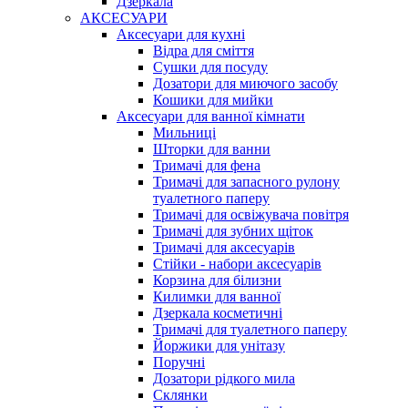
Дзеркала
АКСЕСУАРИ
Аксесуари для кухні
Відра для сміття
Сушки для посуду
Дозатори для миючого засобу
Кошики для мийки
Аксесуари для ванної кімнати
Мильниці
Шторки для ванни
Тримачі для фена
Тримачі для запасного рулону
туалетного паперу
Тримачі для освіжувача повітря
Тримачі для зубних щіток
Тримачі для аксесуарів
Стійки - набори аксесуарів
Корзина для білизни
Килимки для ванної
Дзеркала косметичні
Тримачі для туалетного паперу
Йоржики для унітазу
Поручні
Дозатори рідкого мила
Склянки