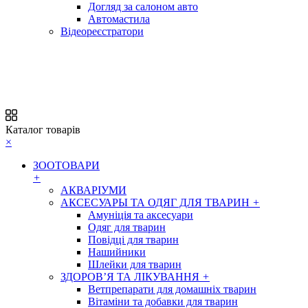
Догляд за салоном авто
Автомастила
Відеореєстратори
Каталог товарів
×
ЗООТОВАРИ
+
АКВАРІУМИ
АКСЕСУАРЫ ТА ОДЯГ ДЛЯ ТВАРИН
+
Амуніція та аксесуари
Одяг для тварин
Повідці для тварин
Нашийники
Шлейки для тварин
ЗДОРОВ’Я ТА ЛІКУВАННЯ
+
Ветпрепарати для домашніх тварин
Вітаміни та добавки для тварин