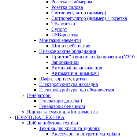
Розетка с таймером
Розетка силова
Світлорегулятор (диммер)
Світлорегулятор (диммер) + розетка
ТВ-розетка
Супорт
USB-розетка
Монтажні елементи
Шина гребенчатая
Низьковольтне обладнання
Пристрої захисного відключення (УЗО)
Запобіжники
Вимикачі навантаження
Автоматичні вимикачі
Шафи, корпусу, щитки
Електрофурнітура накладна
Електрофурнітура, що вбудовується
Генератори
Генератори дизельні
Генератори бензинові
Ящики та сумки для інструментів
ПОБУТОВА ТЕХНІКА
Дрібна побутова техніка
Техніка для краси та здоров'я
Аксесуари та витратні матеріали