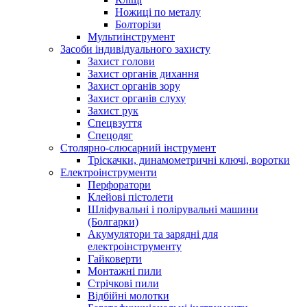
Ножиці по металу
Болторізи
Мультиінструмент
Засоби індивідуального захисту
Захист голови
Захист органів дихання
Захист органів зору
Захист органів слуху
Захист рук
Спецвзуття
Спецодяг
Столярно-слюсарний інструмент
Тріскачки, динамометричні ключі, воротки
Електроінструменти
Перфоратори
Клейові пістолети
Шліфувальні і полірувальні машини
(Болгарки)
Акумулятори та зарядні для
електроінструменту
Гайковерти
Монтажні пили
Стрічкові пили
Відбійні молотки