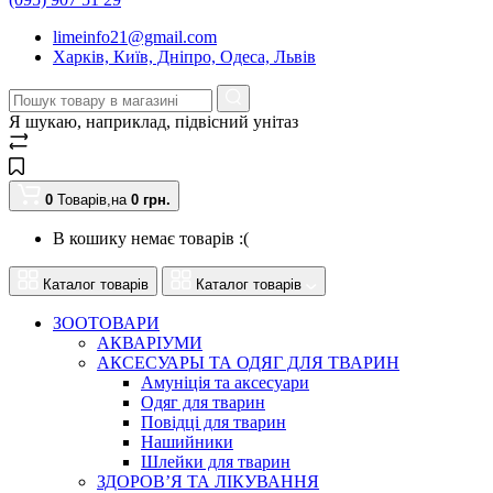
limeinfo21@gmail.com
Харків, Київ, Дніпро, Одеса, Львів
Я шукаю, наприклад,
підвісний унітаз
0
Товарів,
на
0
грн.
В кошику немає товарів :(
Каталог товарів
Каталог товарів
ЗООТОВАРИ
АКВАРІУМИ
АКСЕСУАРЫ ТА ОДЯГ ДЛЯ ТВАРИН
Амуніція та аксесуари
Одяг для тварин
Повідці для тварин
Нашийники
Шлейки для тварин
ЗДОРОВ’Я ТА ЛІКУВАННЯ