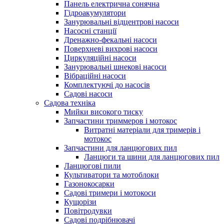
Панель електрична сонячна
Гідроакумулятори
Занурювальні відцентрові насоси
Насосні станції
Дренажно-фекальні насоси
Поверхневі вихрові насоси
Циркуляційні насоси
Занурювальні шнекові насоси
Вібраційні насоси
Комплектуючі до насосів
Cадові насоси
Садова техніка
Мийки високого тиску
Запчастини триммеров і мотокос
Витратні матеріали для тримерів і
мотокос
Запчастини для ланцюгових пил
Ланцюги та шини для ланцюгових пил
Ланцюгові пили
Культиватори та мотоблоки
Газонокосарки
Садові тримери і мотокоси
Кущорізи
Повітродувки
Садові подрібнювачі