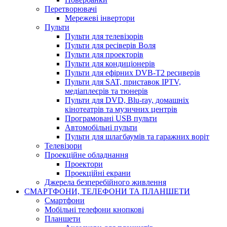
Перетворювачі
Мережеві інвертори
Пульти
Пульти для телевізорів
Пульти для ресіверів Воля
Пульти для проекторів
Пульти для кондиціонерів
Пульти для ефірних DVB-T2 ресиверів
Пульти для SAT, приставок IPTV,
медіаплеєрів та тюнерів
Пульти для DVD, Blu-ray, домашніх
кінотеатрів та музичних центрів
Програмовані USB пульти
Автомобільні пульти
Пульти для шлагбаумів та гаражних воріт
Телевізори
Проекційне обладнання
Проектори
Проекційні екрани
Джерела безперебійного живлення
СМАРТФОНИ, ТЕЛЕФОНИ ТА ПЛАНШЕТИ
Смартфони
Мобільні телефони кнопкові
Планшети