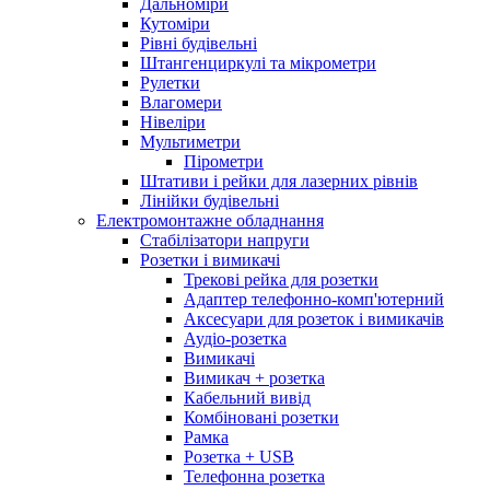
Дальноміри
Кутоміри
Рівні будівельні
Штангенциркулі та мікрометри
Рулетки
Влагомери
Нівеліри
Мультиметри
Пірометри
Штативи і рейки для лазерних рівнів
Лінійки будівельні
Електромонтажне обладнання
Стабілізатори напруги
Розетки і вимикачі
Трекові рейка для розетки
Адаптер телефонно-комп'ютерний
Аксесуари для розеток і вимикачів
Аудіо-розетка
Вимикачі
Вимикач + розетка
Кабельний вивід
Комбіновані розетки
Рамка
Розетка + USB
Телефонна розетка