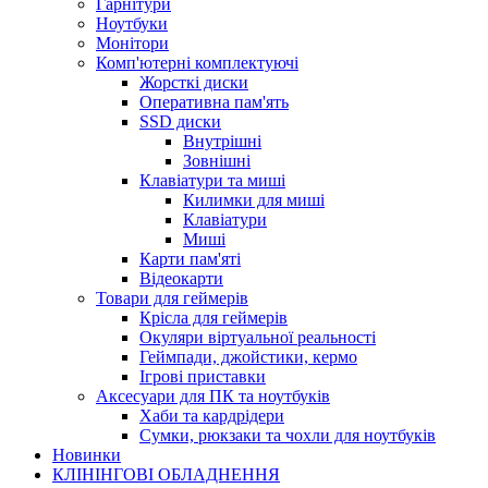
Гарнітури
Ноутбуки
Монітори
Комп'ютерні комплектуючі
Жорсткі диски
Оперативна пам'ять
SSD диски
Внутрішні
Зовнішні
Клавіатури та миші
Килимки для миші
Клавіатури
Миші
Карти пам'яті
Відеокарти
Товари для геймерів
Крісла для геймерів
Окуляри віртуальної реальності
Геймпади, джойстики, кермо
Ігрові приставки
Аксесуари для ПК та ноутбуків
Хаби та кардрідери
Сумки, рюкзаки та чохли для ноутбуків
Новинки
КЛІНІНГОВІ ОБЛАДНЕННЯ