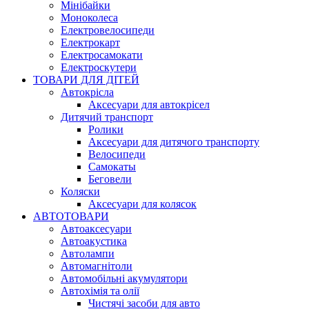
Мінібайки
Моноколеса
Електровелосипеди
Електрокарт
Електросамокати
Електроскутери
ТОВАРИ ДЛЯ ДІТЕЙ
Автокрісла
Аксесуари для автокрісел
Дитячий транспорт
Ролики
Аксесуари для дитячого транспорту
Велосипеди
Самокаты
Беговели
Коляски
Аксесуари для колясок
АВТОТОВАРИ
Автоаксесуари
Автоакустика
Автолампи
Автомагнітоли
Автомобільні акумулятори
Автохімія та олії
Чистячі засоби для авто