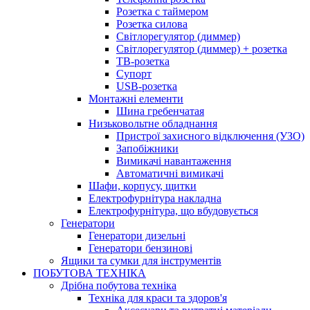
Розетка с таймером
Розетка силова
Світлорегулятор (диммер)
Світлорегулятор (диммер) + розетка
ТВ-розетка
Супорт
USB-розетка
Монтажні елементи
Шина гребенчатая
Низьковольтне обладнання
Пристрої захисного відключення (УЗО)
Запобіжники
Вимикачі навантаження
Автоматичні вимикачі
Шафи, корпусу, щитки
Електрофурнітура накладна
Електрофурнітура, що вбудовується
Генератори
Генератори дизельні
Генератори бензинові
Ящики та сумки для інструментів
ПОБУТОВА ТЕХНІКА
Дрібна побутова техніка
Техніка для краси та здоров'я