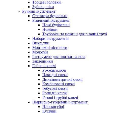
Торцеві головки
Зубила, піки
Ручний інструмент
Степлери будівельні
Різальний інструмент
Ножі будівельні
Ножівки
Труборізи та ножиці для різання труб
Набори інструментів
Викрутки
Монтажні пістолети
Молотки
Інструмент для плитки та скла
Заклепники
Гайкові ключі
Ріжкові ключі
Накидні ключі
Динамометричні ключі
Комбіновані ключі
Імбусові ключі
Розвідні ключі
Газові і трубні ключі
Шарнірно-губцевий інструмент
Плоскогубцi
Кусачки