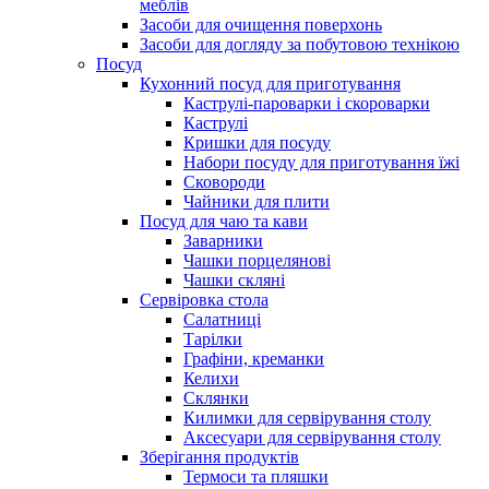
меблів
Засоби для очищення поверхонь
Засоби для догляду за побутовою технікою
Посуд
Кухонний посуд для приготування
Каструлі-пароварки і скороварки
Каструлі
Кришки для посуду
Набори посуду для приготування їжі
Сковороди
Чайники для плити
Посуд для чаю та кави
Заварники
Чашки порцелянові
Чашки скляні
Сервіровка стола
Салатниці
Тарілки
Графіни, креманки
Келихи
Склянки
Килимки для сервірування столу
Аксесуари для сервірування столу
Зберігання продуктів
Термоси та пляшки