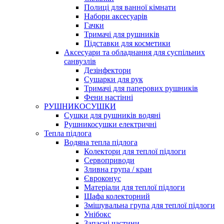
Полиці для ванної кімнати
Набори аксесуарів
Гачки
Тримачі для рушників
Підставки для косметики
Аксесуари та обладнання для суспільних
санвузлів
Дезінфектори
Сушарки для рук
Тримачі для паперових рушників
Фени настінні
РУШНИКОСУШКИ
Сушки для рушників водяні
Рушникосушки електричні
Тепла підлога
Водяна тепла підлога
Колектори для теплої підлоги
Сервоприводи
Зливна група / кран
Євроконус
Матеріали для теплої підлоги
Шафа колекторний
Змішувальна група для теплої підлоги
Унібокс
Запасні частини