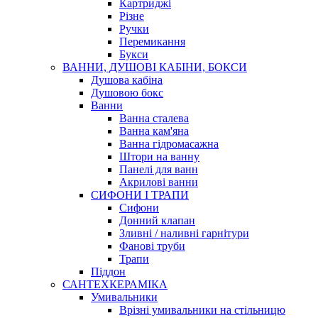
Картриджі
Різне
Ручки
Перемикання
Букси
ВАННИ, ДУШОВІ КАБІНИ, БОКСИ
Душова кабіна
Душовою бокс
Ванни
Ванна сталева
Ванна кам'яна
Ванна гідромасажна
Штори на ванну
Панелі для ванн
Акрилові ванни
СИФОНИ І ТРАПИ
Сифони
Донний клапан
Зливні / наливні гарнітури
Фанові труби
Трапи
Піддон
САНТЕХКЕРАМІКА
Умивальники
Врізні умивальники на стільницю