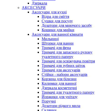
Дзеркала
АКСЕСУАРИ
Аксесуари для кухні
Відра для сміття
Сушки для посуду
Дозатори для миючого засобу
Кошики для мийки
Аксесуари для ванної кімнати
Мильниці
Шторки для ванни
Тримачі для фена
Тримачі для запасного рулону
туалетного паперу
Тримачі для освіжувача повітря
Тримачі для зубних щіток
Тримачі для аксесуарів
Стійки - набори аксесуарів
Корзина для білизни
Килимки для ванної
Дзеркала косметичні
Тримачі для туалетного паперу
Йоржики для унітазу
Поручні
Дозатори рідкого мила
Склянки