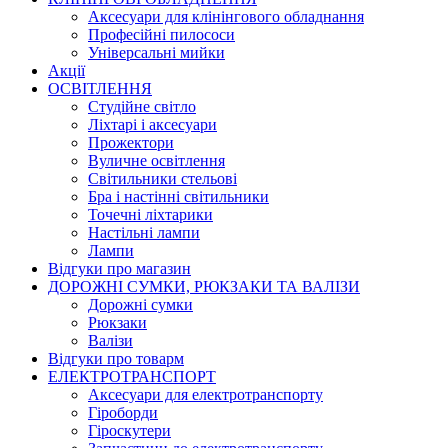
Аксесуари для клінінгового обладнання
Професійні пилососи
Універсальні мийки
Акції
ОСВІТЛЕННЯ
Студійне світло
Ліхтарі і аксесуари
Прожектори
Вуличне освітлення
Світильники стельові
Бра і настінні світильники
Точечні ліхтарики
Настільні лампи
Лампи
Відгуки про магазин
ДОРОЖНІ СУМКИ, РЮКЗАКИ ТА ВАЛІЗИ
Дорожні сумки
Рюкзаки
Валізи
Відгуки про товарм
ЕЛЕКТРОТРАНСПОРТ
Аксесуари для електротранспорту
Гіроборди
Гіроскутери