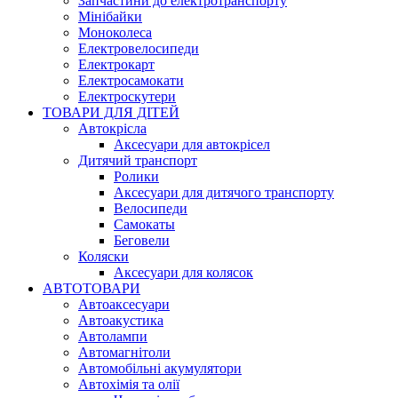
Запчастини до електротранспорту
Мінібайки
Моноколеса
Електровелосипеди
Електрокарт
Електросамокати
Електроскутери
ТОВАРИ ДЛЯ ДІТЕЙ
Автокрісла
Аксесуари для автокрісел
Дитячий транспорт
Ролики
Аксесуари для дитячого транспорту
Велосипеди
Самокаты
Беговели
Коляски
Аксесуари для колясок
АВТОТОВАРИ
Автоаксесуари
Автоакустика
Автолампи
Автомагнітоли
Автомобільні акумулятори
Автохімія та олії