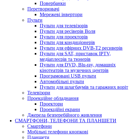
Повербанки
Перетворювачі
Мережеві інвертори
Пульти
Пульти для телевізорів
Пульти для ресіверів Воля
Пульти для проекторів
Пульти для кондиціонерів
Пульти для ефірних DVB-T2 ресиверів
Пульти для SAT, приставок IPTV,
медіаплеєрів та тюнерів
Пульти для DVD, Blu-ray, домашніх
кінотеатрів та музичних центрів
Програмовані USB пульти
Автомобільні пульти
Пульти для шлагбаумів та гаражних воріт
Телевізори
Проекційне обладнання
Проектори
Проекційні екрани
Джерела безперебійного живлення
СМАРТФОНИ, ТЕЛЕФОНИ ТА ПЛАНШЕТИ
Смартфони
Мобільні телефони кнопкові
Планшети