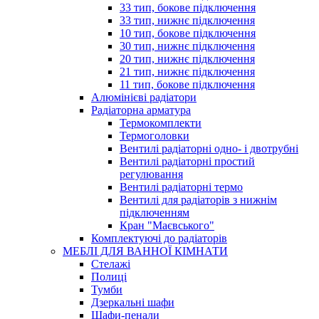
33 тип, бокове підключення
33 тип, нижнє підключення
10 тип, бокове підключення
30 тип, нижнє підключення
20 тип, нижнє підключення
21 тип, нижнє підключення
11 тип, бокове підключення
Алюмінієві радіатори
Радіаторна арматура
Термокомплекти
Термоголовки
Вентилі радіаторні одно- і двотрубні
Вентилі радіаторні простий
регулювання
Вентилі радіаторні термо
Вентилі для радіаторів з нижнім
підключенням
Кран "Маєвського"
Комплектуючі до радіаторів
МЕБЛІ ДЛЯ ВАННОЇ КІМНАТИ
Стелажі
Полиці
Тумби
Дзеркальні шафи
Шафи-пенали