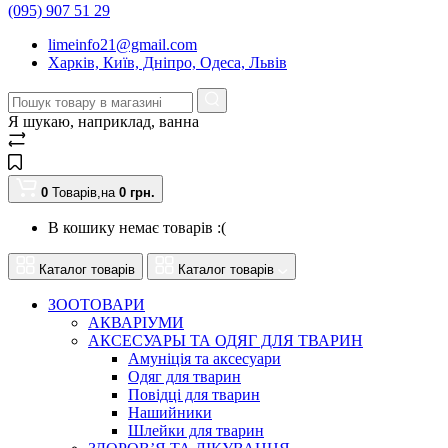
(095) 907 51 29
limeinfo21@gmail.com
Харків, Київ, Дніпро, Одеса, Львів
Я шукаю, наприклад,
ванна
0
Товарів,
на
0
грн.
В кошику немає товарів :(
Каталог товарів
Каталог товарів
ЗООТОВАРИ
АКВАРІУМИ
АКСЕСУАРЫ ТА ОДЯГ ДЛЯ ТВАРИН
Амуніція та аксесуари
Одяг для тварин
Повідці для тварин
Нашийники
Шлейки для тварин