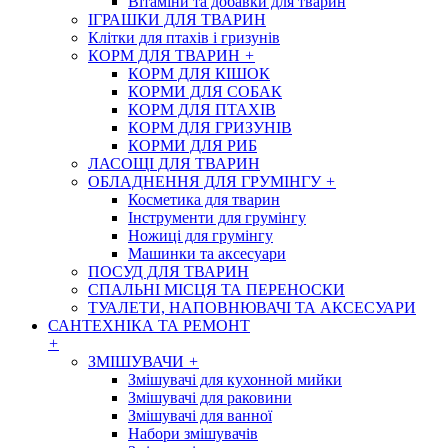
Вітаміни та добавки для тварин
ІГРАШКИ ДЛЯ ТВАРИН
Клітки для птахів і гризунів
КОРМ ДЛЯ ТВАРИН
+
КОРМ ДЛЯ КІШОК
КОРМИ ДЛЯ СОБАК
КОРМ ДЛЯ ПТАХІВ
КОРМ ДЛЯ ГРИЗУНІВ
КОРМИ ДЛЯ РИБ
ЛАСОЩІ ДЛЯ ТВАРИН
ОБЛАДНЕННЯ ДЛЯ ГРУМІНГУ
+
Косметика для тварин
Інструменти для грумінгу
Ножиці для грумінгу
Машинки та аксесуари
ПОСУД ДЛЯ ТВАРИН
СПАЛЬНІ МІСЦЯ ТА ПЕРЕНОСКИ
ТУАЛЕТИ, НАПОВНЮВАЧІ ТА АКСЕСУАРИ
САНТЕХНІКА ТА РЕМОНТ
+
ЗМІШУВАЧИ
+
Змішувачі для кухонной мийки
Змішувачі для раковини
Змішувачі для ванної
Набори змішувачів