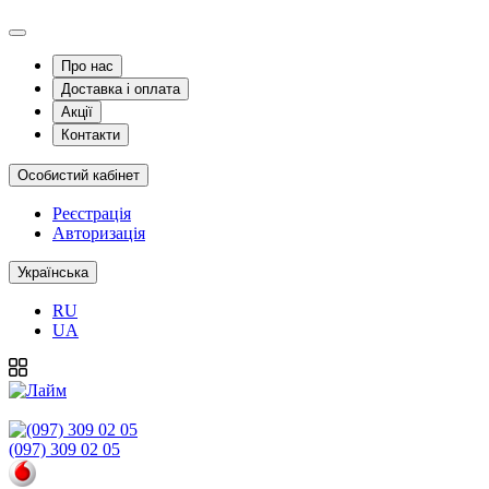
Про нас
Доставка і оплата
Акції
Контакти
Особистий кабінет
Реєстрація
Авторизація
Українська
RU
UA
(097) 309 02 05