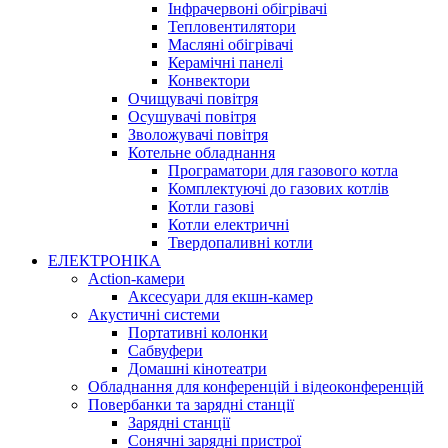
Інфрачервоні обігрівачі
Тепловентилятори
Масляні обігрівачі
Керамічні панелі
Конвектори
Очищувачі повітря
Осушувачі повітря
Зволожувачі повітря
Котельне обладнання
Програматори для газового котла
Комплектуючі до газових котлів
Котли газові
Котли електричні
Твердопаливні котли
ЕЛЕКТРОНІКА
Action-камери
Аксесуари для екшн-камер
Акустичні системи
Портативні колонки
Сабвуфери
Домашні кінотеатри
Обладнання для конференцій і відеоконференцій
Повербанки та зарядні станції
Зарядні станції
Сонячні зарядні пристрої