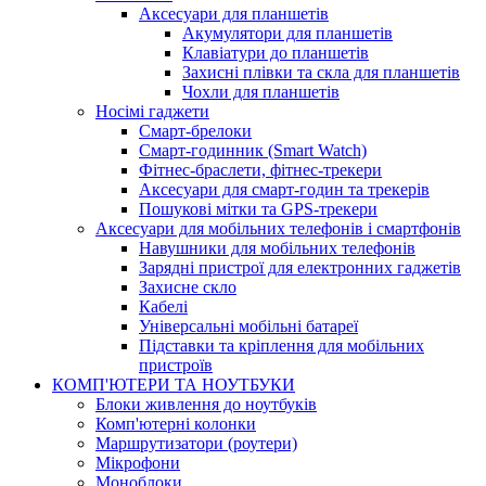
Аксесуари для планшетів
Акумулятори для планшетів
Клавіатури до планшетів
Захисні плівки та скла для планшетів
Чохли для планшетів
Носімі гаджети
Смарт-брелоки
Смарт-годинник (Smart Watch)
Фітнес-браслети, фітнес-трекери
Аксесуари для смарт-годин та трекерів
Пошукові мітки та GPS-трекери
Аксесуари для мобільних телефонів і смартфонів
Навушники для мобільних телефонів
Зарядні пристрої для електронних гаджетів
Захисне скло
Кабелі
Універсальні мобільні батареї
Підставки та кріплення для мобільних
пристроїв
КОМП'ЮТЕРИ ТА НОУТБУКИ
Блоки живлення до ноутбуків
Комп'ютерні колонки
Маршрутизатори (роутери)
Мікрофони
Моноблоки