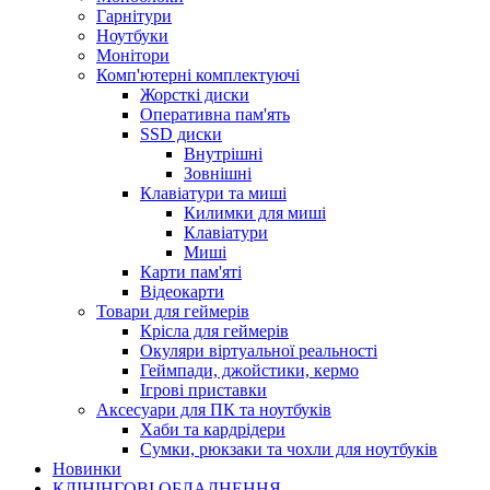
Гарнітури
Ноутбуки
Монітори
Комп'ютерні комплектуючі
Жорсткі диски
Оперативна пам'ять
SSD диски
Внутрішні
Зовнішні
Клавіатури та миші
Килимки для миші
Клавіатури
Миші
Карти пам'яті
Відеокарти
Товари для геймерів
Крісла для геймерів
Окуляри віртуальної реальності
Геймпади, джойстики, кермо
Ігрові приставки
Аксесуари для ПК та ноутбуків
Хаби та кардрідери
Сумки, рюкзаки та чохли для ноутбуків
Новинки
КЛІНІНГОВІ ОБЛАДНЕННЯ