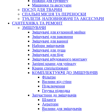
Ножиці для грумінгу
Машинки та аксесуари
ПОСУД ДЛЯ ТВАРИН
СПАЛЬНІ МІСЦЯ ТА ПЕРЕНОСКИ
ТУАЛЕТИ, НАПОВНЮВАЧІ ТА АКСЕСУАРИ
САНТЕХНІКА ТА РЕМОНТ
ЗМІШУВАЧИ
Змішувачі для кухонной мийки
Змішувачі для раковини
Змішувачі для ванної
Набори змішувачів
Змішувачі для душа
Змішувачі для біде
Змішувачі вбудованого монтажу
Запірні крани для уріналу
Крани спеціалізовані
КОМПЛЕКТУЮЧІ ДО ЗМІШУВАЧІВ
Фільтри
Виливи від стіни
Підключення
Гнучка підводка
Запчастини до змішувачів
Шланги
Аератори
Виливи для змішувачів