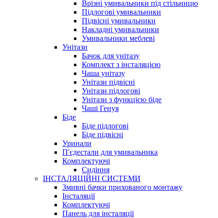
Врізні умивальники під стільницю
Підлогові умивальники
Підвісні умивальники
Накладні умивальники
Умивальники меблеві
Унітази
Бачок для унітазу
Комплект з інсталяцією
Чаша унітазу
Унітази підвісні
Унітази підлогові
Унітази з функцією біде
Чаші Генуя
Біде
Біде підлогові
Біде підвісні
Уринали
П'єдестали для умивальника
Комплектуючі
Сидіння
ІНСТАЛЯЦІЙНІ СИСТЕМИ
Змивні бачки прихованого монтажу
Інсталяції
Комплектуючі
Панель для інсталяції