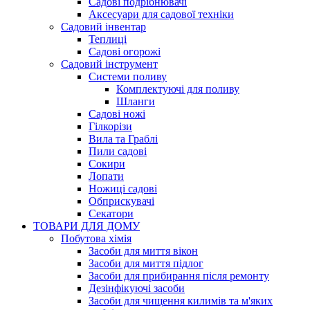
Садові подрібнювачі
Аксесуари для садової техніки
Садовий інвентар
Теплиці
Садові огорожі
Садовий інструмент
Системи поливу
Комплектуючі для поливу
Шланги
Садові ножі
Гілкорізи
Вила та Граблі
Пили садові
Сокири
Лопати
Ножиці садові
Обприскувачі
Секатори
ТОВАРИ ДЛЯ ДОМУ
Побутова хімія
Засоби для миття вікон
Засоби для миття підлог
Засоби для прибирання після ремонту
Дезінфікуючі засоби
Засоби для чищення килимів та м'яких