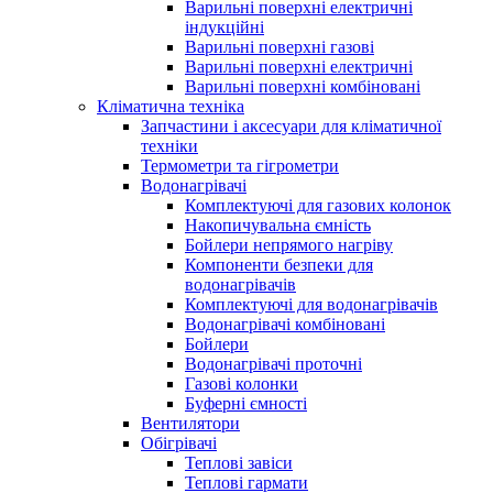
Варильні поверхні електричні
індукційні
Варильні поверхні газові
Варильні поверхні електричні
Варильні поверхні комбіновані
Кліматична техніка
Запчастини і аксесуари для кліматичної
техніки
Термометри та гігрометри
Водонагрівачі
Комплектуючі для газових колонок
Накопичувальна ємність
Бойлери непрямого нагріву
Компоненти безпеки для
водонагрівачів
Комплектуючі для водонагрівачів
Водонагрівачі комбіновані
Бойлери
Водонагрівачі проточні
Газові колонки
Буферні ємності
Вентилятори
Обігрівачі
Теплові завіси
Теплові гармати