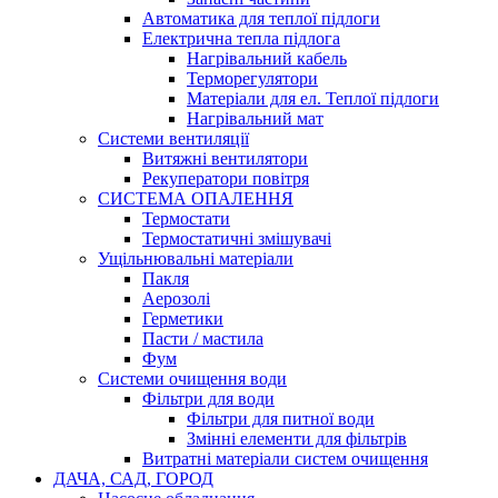
Автоматика для теплої підлоги
Електрична тепла підлога
Нагрівальний кабель
Терморегулятори
Матеріали для ел. Теплої підлоги
Нагрівальний мат
Системи вентиляції
Витяжні вентилятори
Рекуператори повітря
СИСТЕМА ОПАЛЕННЯ
Термостати
Термостатичні змішувачі
Ущільнювальні матеріали
Пакля
Аерозолі
Герметики
Пасти / мастила
Фум
Системи очищення води
Фільтри для води
Фільтри для питної води
Змінні елементи для фільтрів
Витратні матеріали систем очищення
ДАЧА, САД, ГОРОД