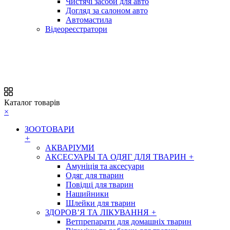
Чистячі засоби для авто
Догляд за салоном авто
Автомастила
Відеореєстратори
Каталог товарів
×
ЗООТОВАРИ
+
АКВАРІУМИ
АКСЕСУАРЫ ТА ОДЯГ ДЛЯ ТВАРИН
+
Амуніція та аксесуари
Одяг для тварин
Повідці для тварин
Нашийники
Шлейки для тварин
ЗДОРОВ’Я ТА ЛІКУВАННЯ
+
Ветпрепарати для домашніх тварин