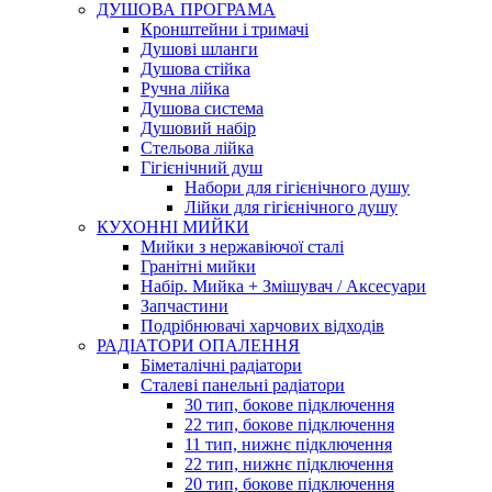
ДУШОВА ПРОГРАМА
Кронштейни і тримачі
Душові шланги
Душова стійка
Ручна лійка
Душова система
Душовий набір
Стельова лійка
Гігієнічний душ
Набори для гігієнічного душу
Лійки для гігієнічного душу
КУХОННІ МИЙКИ
Мийки з нержавіючої сталі
Гранітні мийки
Набір. Мийка + Змішувач / Аксесуари
Запчастини
Подрібнювачі харчових відходів
РАДІАТОРИ ОПАЛЕННЯ
Біметалічні радіатори
Сталеві панельні радіатори
30 тип, бокове підключення
22 тип, бокове підключення
11 тип, нижнє підключення
22 тип, нижнє підключення
20 тип, бокове підключення