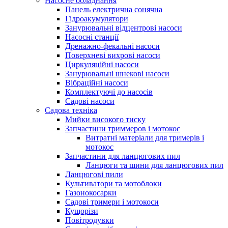
Насосне обладнання
Панель електрична сонячна
Гідроакумулятори
Занурювальні відцентрові насоси
Насосні станції
Дренажно-фекальні насоси
Поверхневі вихрові насоси
Циркуляційні насоси
Занурювальні шнекові насоси
Вібраційні насоси
Комплектуючі до насосів
Cадові насоси
Садова техніка
Мийки високого тиску
Запчастини триммеров і мотокос
Витратні матеріали для тримерів і
мотокос
Запчастини для ланцюгових пил
Ланцюги та шини для ланцюгових пил
Ланцюгові пили
Культиватори та мотоблоки
Газонокосарки
Садові тримери і мотокоси
Кущорізи
Повітродувки