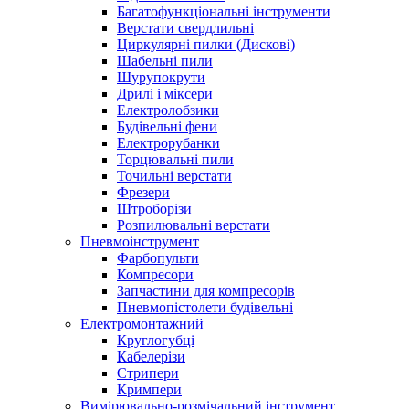
Багатофункціональні інструменти
Верстати свердлильні
Циркулярні пилки (Дискові)
Шабельні пили
Шурупокрути
Дрилі і міксери
Електролобзики
Будівельні фени
Електрорубанки
Торцювальні пили
Точильні верстати
Фрезери
Штроборізи
Розпилювальні верстати
Пневмоінструмент
Фарбопульти
Компресори
Запчастини для компресорів
Пневмопістолети будівельні
Електромонтажний
Круглогубці
Кабелерізи
Стрипери
Кримпери
Вимірювально-розмічальний інструмент