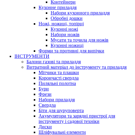
Контейнери
Кухонне приладдя
Набори кухонного приладдя
Обробні дошки
Ножі, ножиці, топірці
Кухонні ножі
Набори ножів
Мусати та точила для ножів
Кухонні ножиці
Форми та противні для випічки
ІНСТРУМЕНТИ
Балони газові та приладдя
Витратний матеріал до інструменту та приладдя
Мітчики та плашки
Корончасті свердла
Пиляльні полотна
Бури
Фрези
Набори приладдя
Свердла
Біти для шуруповерта
Акумулятори та зарядні пристрої для
інструменту і садової техніки
Диски
Шліфувальні елементи