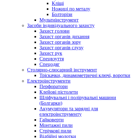
Кліщі
Ножиці по металу
Болторізи
Мультиінструмент
Засоби індивідуального захисту
Захист голови
Захист органів дихання
Захист органів зору
Захист органів слуху
Захист рук
Спецвзуття
Спецодяг
Столярно-слюсарний інструмент
Тріскачки, динамометричні ключі, воротки
Електроінструменти
Перфоратори
Клейові пістолети
Шліфувальні і полірувальні машини
(Болгарки)
Акумулятори та зарядні для
електроінструменту
Гайковерти
Монтажні пили
Стрічкові пили
Відбійні молотки