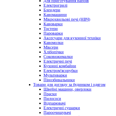
Для приготування напоїв
Електрогрилі
Блендери
Кавомашини
Мікрохвильові печі (НВЧ)
Кавоварки
Тостери
Пароварки
Аксесуари для кухонної техніки
Кавомолки
Міксери
Хлібопічки
Соковижималки
Електричні печі
Кухонні комбайни
Електром'ясорубки
Мультиварки
Пінозбивальники
Товари для догляду за будинком і одягом
Швейні машини, оверлоки
Праски
Пилососи
Відпарювачі
Електричні сушарки
Пароочищувачі