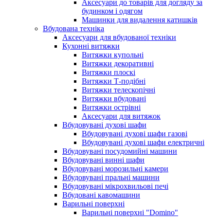
Аксесуари до товарів для догляду за
будинком і одягом
Машинки для видалення катишків
Вбудована техніка
Аксесуари для вбудованої техніки
Кухонні витяжки
Витяжки купольні
Витяжки декоративні
Витяжки плоскі
Витяжки Т-подібні
Витяжки телескопічні
Витяжки вбудовані
Витяжки острівні
Аксесуари для витяжок
Вбудовувані духові шафи
Вбудовувані духові шафи газові
Вбудовувані духові шафи електричні
Вбудовувані посудомийні машини
Вбудовувані винні шафи
Вбудовувані морозильні камери
Вбудовувані пральні машини
Вбудовувані мікрохвильові печі
Вбудовані кавомашини
Варильні поверхні
Варильні поверхні "Domino"