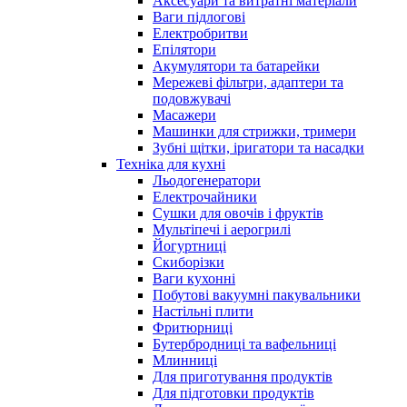
Аксесуари та витратні матеріали
Ваги підлогові
Електробритви
Епілятори
Акумулятори та батарейки
Мережеві фільтри, адаптери та
подовжувачі
Масажери
Машинки для стрижки, тримери
Зубні щітки, іригатори та насадки
Техніка для кухні
Льодогенератори
Електрочайники
Сушки для овочів і фруктів
Мультіпечі і аерогрилі
Йогуртниці
Скиборізки
Ваги кухонні
Побутові вакуумні пакувальники
Настільні плити
Фритюрниці
Бутербродниці та вафельниці
Млинниці
Для приготування продуктів
Для підготовки продуктів