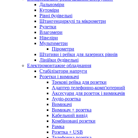
Дальноміри
Кутоміри
Рівні будівельні
Штангенциркулі та мікрометри
Рулетки
Влагомери
Нівеліри
Мультиметри
Пірометри
Штативи і рейки для лазерних рівнів
Лінійки будівельні
Електромонтажне обладнання
Стабілізатори напруги
Розетки і вимикачі
Трекові рейка для розетки
Адаптер телефонно-комп'ютерний
Аксесуари для розеток і вимикачів
Аудіо-розетка
Вимикачі
Вимикач + розетка
Кабельний вивід
Комбіновані розетки
Рамка
Розетка + USB
Телефонна розетка