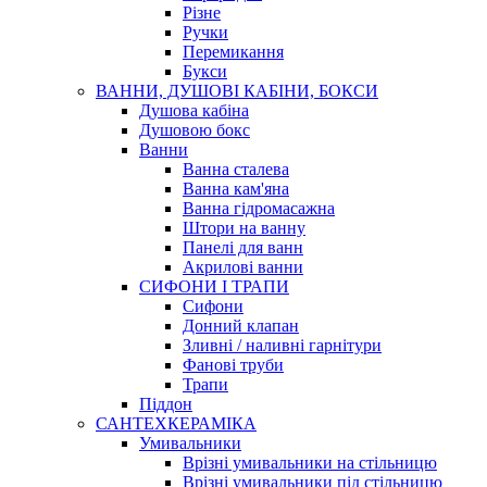
Різне
Ручки
Перемикання
Букси
ВАННИ, ДУШОВІ КАБІНИ, БОКСИ
Душова кабіна
Душовою бокс
Ванни
Ванна сталева
Ванна кам'яна
Ванна гідромасажна
Штори на ванну
Панелі для ванн
Акрилові ванни
СИФОНИ І ТРАПИ
Сифони
Донний клапан
Зливні / наливні гарнітури
Фанові труби
Трапи
Піддон
САНТЕХКЕРАМІКА
Умивальники
Врізні умивальники на стільницю
Врізні умивальники під стільницю