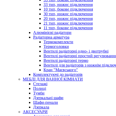
33 тип, нижнє підключення
10 тип, бокове підключення
30 тип, нижнє підключення
20 тип, нижнє підключення
21 тип, нижнє підключення
11 тип, бокове підключення
Алюмінієві радіатори
Радіаторна арматура
Термокомплекти
Термоголовки
Вентилі радіаторні одно- і двотрубні
Вентилі радіаторні простий регулюванн
Вентилі радіаторні термо
Вентилі для радіаторів з нижнім підклю
Кран "Маєвського"
Комплектуючі до радіаторів
МЕБЛІ ДЛЯ ВАННОЇ КІМНАТИ
Стелажі
Полиці
Тумби
Дзеркальні шафи
Шафи-пенали
Дзеркала
АКСЕСУАРИ