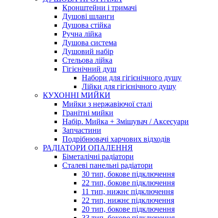
Кронштейни і тримачі
Душові шланги
Душова стійка
Ручна лійка
Душова система
Душовий набір
Стельова лійка
Гігієнічний душ
Набори для гігієнічного душу
Лійки для гігієнічного душу
КУХОННІ МИЙКИ
Мийки з нержавіючої сталі
Гранітні мийки
Набір. Мийка + Змішувач / Аксесуари
Запчастини
Подрібнювачі харчових відходів
РАДІАТОРИ ОПАЛЕННЯ
Біметалічні радіатори
Сталеві панельні радіатори
30 тип, бокове підключення
22 тип, бокове підключення
11 тип, нижнє підключення
22 тип, нижнє підключення
20 тип, бокове підключення
33 тип, бокове підключення