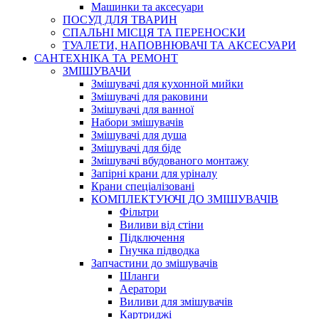
Машинки та аксесуари
ПОСУД ДЛЯ ТВАРИН
СПАЛЬНІ МІСЦЯ ТА ПЕРЕНОСКИ
ТУАЛЕТИ, НАПОВНЮВАЧІ ТА АКСЕСУАРИ
САНТЕХНІКА ТА РЕМОНТ
ЗМІШУВАЧИ
Змішувачі для кухонной мийки
Змішувачі для раковини
Змішувачі для ванної
Набори змішувачів
Змішувачі для душа
Змішувачі для біде
Змішувачі вбудованого монтажу
Запірні крани для уріналу
Крани спеціалізовані
КОМПЛЕКТУЮЧІ ДО ЗМІШУВАЧІВ
Фільтри
Виливи від стіни
Підключення
Гнучка підводка
Запчастини до змішувачів
Шланги
Аератори
Виливи для змішувачів
Картриджі