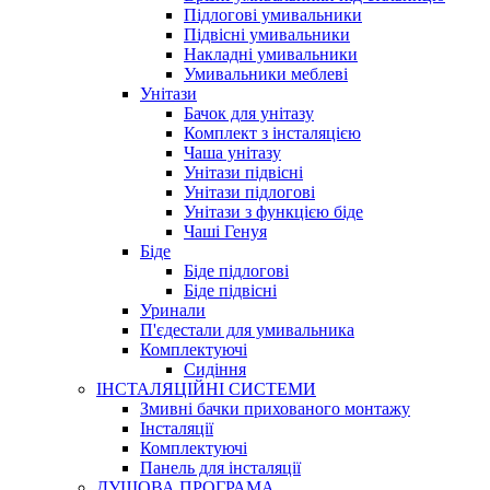
Підлогові умивальники
Підвісні умивальники
Накладні умивальники
Умивальники меблеві
Унітази
Бачок для унітазу
Комплект з інсталяцією
Чаша унітазу
Унітази підвісні
Унітази підлогові
Унітази з функцією біде
Чаші Генуя
Біде
Біде підлогові
Біде підвісні
Уринали
П'єдестали для умивальника
Комплектуючі
Сидіння
ІНСТАЛЯЦІЙНІ СИСТЕМИ
Змивні бачки прихованого монтажу
Інсталяції
Комплектуючі
Панель для інсталяції
ДУШОВА ПРОГРАМА