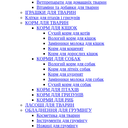
Ветпрепарати для домашніх тварин
Вітаміни та добавки для тварин
ІГРАШКИ ДЛЯ ТВАРИН
Клітки для птахів і гризунів
КОРМ ДЛЯ ТВАРИН
КОРМ ДЛЯ КІШОК
Сухий корм для котів
Вологий корм для кішок
Замінники молока для кішок
Корм для кошенят
Корм для дорослих кішок
КОРМИ ДЛЯ СОБАК
Вологий корм для собак
Корм для літніх собак
Корм для цуценят
Замінники молока для собак
Сухий корм для собак
КОРМ ДЛЯ ПТАХІВ
КОРМ ДЛЯ ГРИЗУНІВ
КОРМИ ДЛЯ РИБ
ЛАСОЩІ ДЛЯ ТВАРИН
ОБЛАДНЕННЯ ДЛЯ ГРУМІНГУ
Косметика для тварин
Інструменти для грумінгу
Ножиці для грумінгу