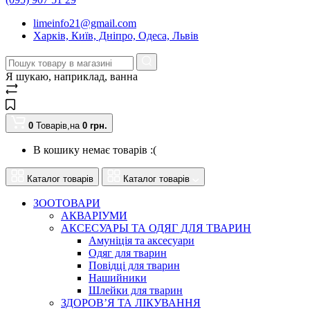
limeinfo21@gmail.com
Харків, Київ, Дніпро, Одеса, Львів
Я шукаю, наприклад,
ванна
0
Товарів,
на
0
грн.
В кошику немає товарів :(
Каталог товарів
Каталог товарів
ЗООТОВАРИ
АКВАРІУМИ
АКСЕСУАРЫ ТА ОДЯГ ДЛЯ ТВАРИН
Амуніція та аксесуари
Одяг для тварин
Повідці для тварин
Нашийники
Шлейки для тварин
ЗДОРОВ’Я ТА ЛІКУВАННЯ