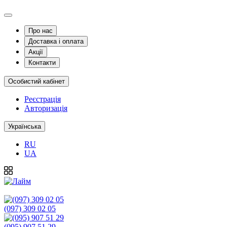
Про нас
Доставка і оплата
Акції
Контакти
Особистий кабінет
Реєстрація
Авторизація
Українська
RU
UA
(097) 309 02 05
(095) 907 51 29