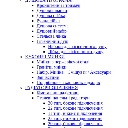
ДУШОВА ПРОГРАМА
Кронштейни і тримачі
Душові шланги
Душова стійка
Ручна лійка
Душова система
Душовий набір
Стельова лійка
Гігієнічний душ
Набори для гігієнічного душу
Лійки для гігієнічного душу
КУХОННІ МИЙКИ
Мийки з нержавіючої сталі
Гранітні мийки
Набір. Мийка + Змішувач / Аксесуари
Запчастини
Подрібнювачі харчових відходів
РАДІАТОРИ ОПАЛЕННЯ
Біметалічні радіатори
Сталеві панельні радіатори
30 тип, бокове підключення
22 тип, бокове підключення
11 тип, нижнє підключення
22 тип, нижнє підключення
20 тип, бокове підключення