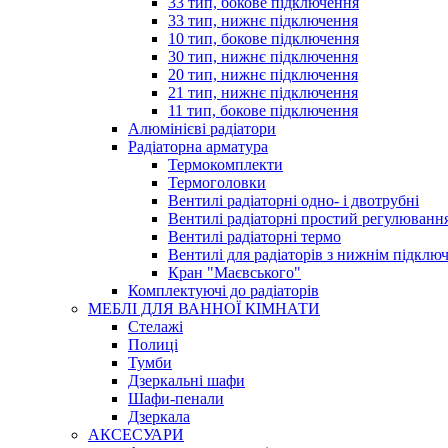
33 тип, бокове підключення
33 тип, нижнє підключення
10 тип, бокове підключення
30 тип, нижнє підключення
20 тип, нижнє підключення
21 тип, нижнє підключення
11 тип, бокове підключення
Алюмінієві радіатори
Радіаторна арматура
Термокомплекти
Термоголовки
Вентилі радіаторні одно- і двотрубні
Вентилі радіаторні простий регулюванн
Вентилі радіаторні термо
Вентилі для радіаторів з нижнім підклю
Кран "Маєвського"
Комплектуючі до радіаторів
МЕБЛІ ДЛЯ ВАННОЇ КІМНАТИ
Стелажі
Полиці
Тумби
Дзеркальні шафи
Шафи-пенали
Дзеркала
АКСЕСУАРИ