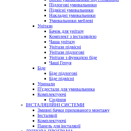
Підлогові умивальники
Підвісні умивальники
Накладні умивальники
Умивальники меблеві
Унітази
Бачок для унітазу
Комплект з інсталяцією
Чаша унітазу
Унітази підвісні
Унітази підлогові
Унітази з функцією біде
Чаші Генуя
Біде
Біде підлогові
Біде підвісні
Уринали
П'єдестали для умивальника
Комплектуючі
Сидіння
ІНСТАЛЯЦІЙНІ СИСТЕМИ
Змивні бачки прихованого монтажу
Інсталяції
Комплектуючі
Панель для інсталяції