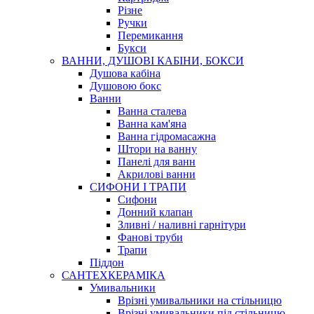
Різне
Ручки
Перемикання
Букси
ВАННИ, ДУШОВІ КАБІНИ, БОКСИ
Душова кабіна
Душовою бокс
Ванни
Ванна сталева
Ванна кам'яна
Ванна гідромасажна
Штори на ванну
Панелі для ванн
Акрилові ванни
СИФОНИ І ТРАПИ
Сифони
Донний клапан
Зливні / наливні гарнітури
Фанові труби
Трапи
Піддон
САНТЕХКЕРАМІКА
Умивальники
Врізні умивальники на стільницю
Врізні умивальники під стільницю