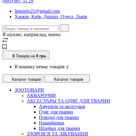
(095) 907 51 29
limeinfo21@gmail.com
Харків, Київ, Дніпро, Одеса, Львів
Я шукаю, наприклад,
ванна
0
Товарів,
на
0
грн.
В кошику немає товарів :(
Каталог товарів
Каталог товарів
ЗООТОВАРИ
АКВАРІУМИ
АКСЕСУАРЫ ТА ОДЯГ ДЛЯ ТВАРИН
Амуніція та аксесуари
Одяг для тварин
Повідці для тварин
Нашийники
Шлейки для тварин
ЗДОРОВ’Я ТА ЛІКУВАННЯ