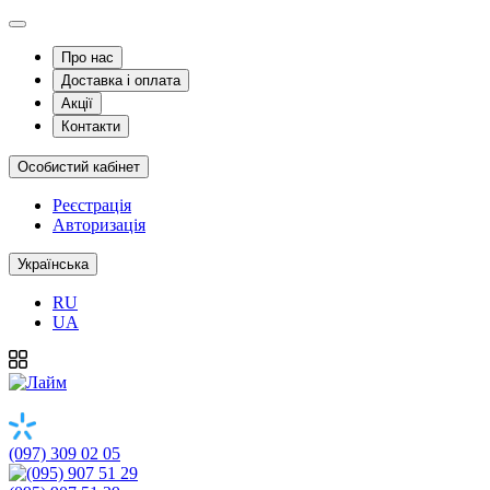
Про нас
Доставка і оплата
Акції
Контакти
Особистий кабінет
Реєстрація
Авторизація
Українська
RU
UA
(097) 309 02 05