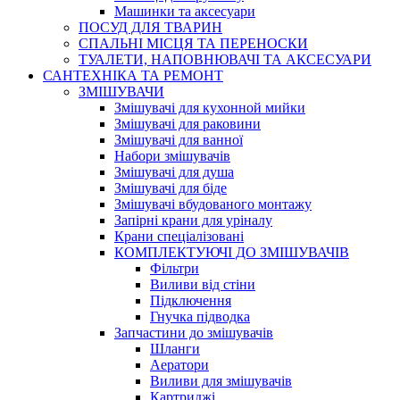
Машинки та аксесуари
ПОСУД ДЛЯ ТВАРИН
СПАЛЬНІ МІСЦЯ ТА ПЕРЕНОСКИ
ТУАЛЕТИ, НАПОВНЮВАЧІ ТА АКСЕСУАРИ
САНТЕХНІКА ТА РЕМОНТ
ЗМІШУВАЧИ
Змішувачі для кухонной мийки
Змішувачі для раковини
Змішувачі для ванної
Набори змішувачів
Змішувачі для душа
Змішувачі для біде
Змішувачі вбудованого монтажу
Запірні крани для уріналу
Крани спеціалізовані
КОМПЛЕКТУЮЧІ ДО ЗМІШУВАЧІВ
Фільтри
Виливи від стіни
Підключення
Гнучка підводка
Запчастини до змішувачів
Шланги
Аератори
Виливи для змішувачів
Картриджі