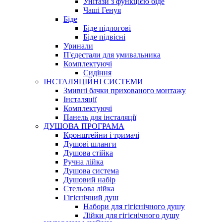
Унітази з функцією біде
Чаші Генуя
Біде
Біде підлогові
Біде підвісні
Уринали
П'єдестали для умивальника
Комплектуючі
Сидіння
ІНСТАЛЯЦІЙНІ СИСТЕМИ
Змивні бачки прихованого монтажу
Інсталяції
Комплектуючі
Панель для інсталяції
ДУШОВА ПРОГРАМА
Кронштейни і тримачі
Душові шланги
Душова стійка
Ручна лійка
Душова система
Душовий набір
Стельова лійка
Гігієнічний душ
Набори для гігієнічного душу
Лійки для гігієнічного душу