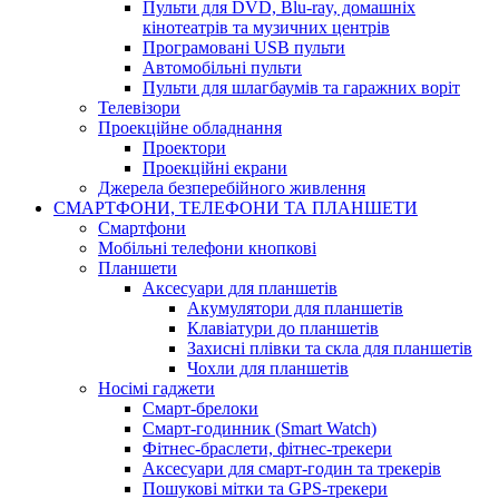
Пульти для DVD, Blu-ray, домашніх
кінотеатрів та музичних центрів
Програмовані USB пульти
Автомобільні пульти
Пульти для шлагбаумів та гаражних воріт
Телевізори
Проекційне обладнання
Проектори
Проекційні екрани
Джерела безперебійного живлення
СМАРТФОНИ, ТЕЛЕФОНИ ТА ПЛАНШЕТИ
Смартфони
Мобільні телефони кнопкові
Планшети
Аксесуари для планшетів
Акумулятори для планшетів
Клавіатури до планшетів
Захисні плівки та скла для планшетів
Чохли для планшетів
Носімі гаджети
Смарт-брелоки
Смарт-годинник (Smart Watch)
Фітнес-браслети, фітнес-трекери
Аксесуари для смарт-годин та трекерів
Пошукові мітки та GPS-трекери