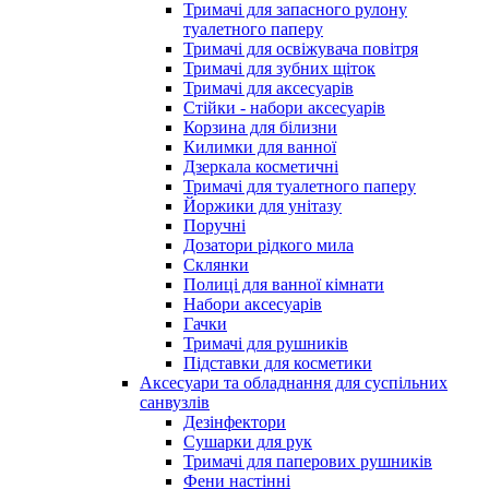
Тримачі для запасного рулону
туалетного паперу
Тримачі для освіжувача повітря
Тримачі для зубних щіток
Тримачі для аксесуарів
Стійки - набори аксесуарів
Корзина для білизни
Килимки для ванної
Дзеркала косметичні
Тримачі для туалетного паперу
Йоржики для унітазу
Поручні
Дозатори рідкого мила
Склянки
Полиці для ванної кімнати
Набори аксесуарів
Гачки
Тримачі для рушників
Підставки для косметики
Аксесуари та обладнання для суспільних
санвузлів
Дезінфектори
Сушарки для рук
Тримачі для паперових рушників
Фени настінні