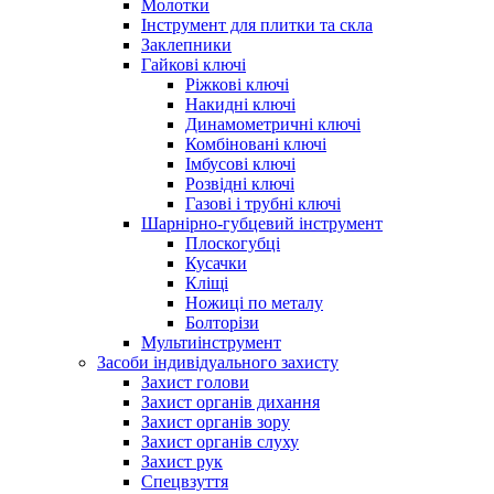
Молотки
Інструмент для плитки та скла
Заклепники
Гайкові ключі
Ріжкові ключі
Накидні ключі
Динамометричні ключі
Комбіновані ключі
Імбусові ключі
Розвідні ключі
Газові і трубні ключі
Шарнірно-губцевий інструмент
Плоскогубцi
Кусачки
Кліщі
Ножиці по металу
Болторізи
Мультиінструмент
Засоби індивідуального захисту
Захист голови
Захист органів дихання
Захист органів зору
Захист органів слуху
Захист рук
Спецвзуття