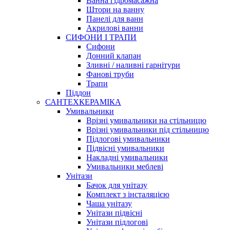
Ванна гідромасажна
Штори на ванну
Панелі для ванн
Акрилові ванни
СИФОНИ І ТРАПИ
Сифони
Донний клапан
Зливні / наливні гарнітури
Фанові труби
Трапи
Піддон
САНТЕХКЕРАМІКА
Умивальники
Врізні умивальники на стільницю
Врізні умивальники під стільницю
Підлогові умивальники
Підвісні умивальники
Накладні умивальники
Умивальники меблеві
Унітази
Бачок для унітазу
Комплект з інсталяцією
Чаша унітазу
Унітази підвісні
Унітази підлогові