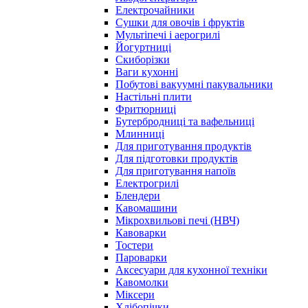
Електрочайники
Сушки для овочів і фруктів
Мультіпечі і аерогрилі
Йогуртниці
Скиборізки
Ваги кухонні
Побутові вакуумні пакувальники
Настільні плити
Фритюрниці
Бутербродниці та вафельниці
Млинниці
Для приготування продуктів
Для підготовки продуктів
Для приготування напоїв
Електрогрилі
Блендери
Кавомашини
Мікрохвильові печі (НВЧ)
Кавоварки
Тостери
Пароварки
Аксесуари для кухонної техніки
Кавомолки
Міксери
Хлібопічки