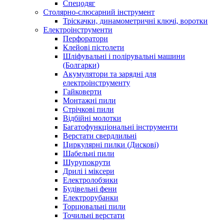
Спецодяг
Столярно-слюсарний інструмент
Тріскачки, динамометричні ключі, воротки
Електроінструменти
Перфоратори
Клейові пістолети
Шліфувальні і полірувальні машини
(Болгарки)
Акумулятори та зарядні для
електроінструменту
Гайковерти
Монтажні пили
Стрічкові пили
Відбійні молотки
Багатофункціональні інструменти
Верстати свердлильні
Циркулярні пилки (Дискові)
Шабельні пили
Шурупокрути
Дрилі і міксери
Електролобзики
Будівельні фени
Електрорубанки
Торцювальні пили
Точильні верстати