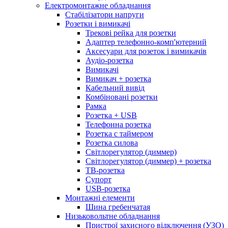
Електромонтажне обладнання
Стабілізатори напруги
Розетки і вимикачі
Трекові рейка для розетки
Адаптер телефонно-комп'ютерний
Аксесуари для розеток і вимикачів
Аудіо-розетка
Вимикачі
Вимикач + розетка
Кабельний вивід
Комбіновані розетки
Рамка
Розетка + USB
Телефонна розетка
Розетка с таймером
Розетка силова
Світлорегулятор (диммер)
Світлорегулятор (диммер) + розетка
ТВ-розетка
Супорт
USB-розетка
Монтажні елементи
Шина гребенчатая
Низьковольтне обладнання
Пристрої захисного відключення (УЗО)