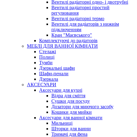
Вентилі радіаторні одно- і двотрубні
Вентилі радіаторні простий
регулювання
Вентилі радіаторні термо
Вентилі для радіаторів з нижнім
підключенням
Кран "Маєвського"
Комплектуючі до радіаторів
МЕБЛІ ДЛЯ ВАННОЇ КІМНАТИ
Стелажі
Полиці
Тумби
Дзеркальні шафи
Шафи-пенали
Дзеркала
АКСЕСУАРИ
Аксесуари для кухні
Відра для сміття
Сушки для посуду
Дозатори для миючого засобу
Кошики для мийки
Аксесуари для ванної кімнати
Мильниці
Шторки для ванни
Тримачі для фена