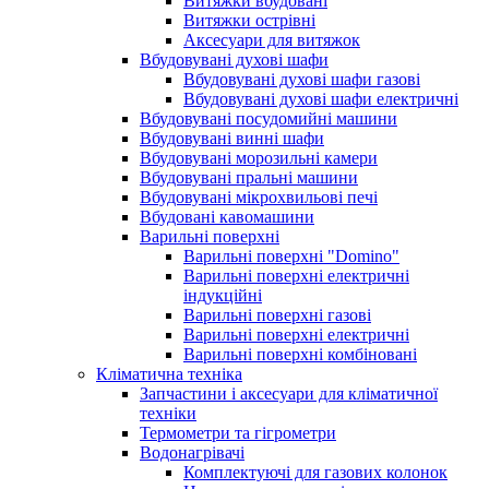
Витяжки вбудовані
Витяжки острівні
Аксесуари для витяжок
Вбудовувані духові шафи
Вбудовувані духові шафи газові
Вбудовувані духові шафи електричні
Вбудовувані посудомийні машини
Вбудовувані винні шафи
Вбудовувані морозильні камери
Вбудовувані пральні машини
Вбудовувані мікрохвильові печі
Вбудовані кавомашини
Варильні поверхні
Варильні поверхні "Domino"
Варильні поверхні електричні
індукційні
Варильні поверхні газові
Варильні поверхні електричні
Варильні поверхні комбіновані
Кліматична техніка
Запчастини і аксесуари для кліматичної
техніки
Термометри та гігрометри
Водонагрівачі
Комплектуючі для газових колонок