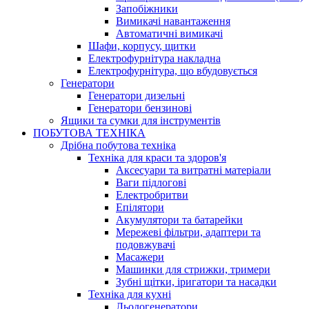
Запобіжники
Вимикачі навантаження
Автоматичні вимикачі
Шафи, корпусу, щитки
Електрофурнітура накладна
Електрофурнітура, що вбудовується
Генератори
Генератори дизельні
Генератори бензинові
Ящики та сумки для інструментів
ПОБУТОВА ТЕХНІКА
Дрібна побутова техніка
Техніка для краси та здоров'я
Аксесуари та витратні матеріали
Ваги підлогові
Електробритви
Епілятори
Акумулятори та батарейки
Мережеві фільтри, адаптери та
подовжувачі
Масажери
Машинки для стрижки, тримери
Зубні щітки, іригатори та насадки
Техніка для кухні
Льодогенератори