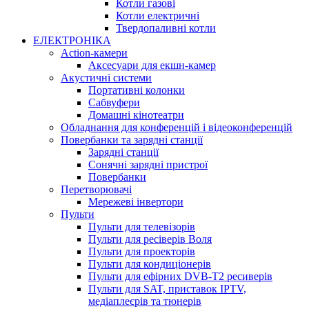
Котли газові
Котли електричні
Твердопаливні котли
ЕЛЕКТРОНІКА
Action-камери
Аксесуари для екшн-камер
Акустичні системи
Портативні колонки
Сабвуфери
Домашні кінотеатри
Обладнання для конференцій і відеоконференцій
Повербанки та зарядні станції
Зарядні станції
Сонячні зарядні пристрої
Повербанки
Перетворювачі
Мережеві інвертори
Пульти
Пульти для телевізорів
Пульти для ресіверів Воля
Пульти для проекторів
Пульти для кондиціонерів
Пульти для ефірних DVB-T2 ресиверів
Пульти для SAT, приставок IPTV,
медіаплеєрів та тюнерів