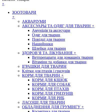
×
ЗООТОВАРИ
+
АКВАРІУМИ
АКСЕСУАРЫ ТА ОДЯГ ДЛЯ ТВАРИН
+
Амуніція та аксесуари
Одяг для тварин
Повідці для тварин
Нашийники
Шлейки для тварин
ЗДОРОВ’Я ТА ЛІКУВАННЯ
+
Ветпрепарати для домашніх тварин
Вітаміни та добавки для тварин
ІГРАШКИ ДЛЯ ТВАРИН
Клітки для птахів і гризунів
КОРМ ДЛЯ ТВАРИН
+
КОРМ ДЛЯ КІШОК
КОРМИ ДЛЯ СОБАК
КОРМ ДЛЯ ПТАХІВ
КОРМ ДЛЯ ГРИЗУНІВ
КОРМИ ДЛЯ РИБ
ЛАСОЩІ ДЛЯ ТВАРИН
ОБЛАДНЕННЯ ДЛЯ ГРУМІНГУ
+
Косметика для тварин