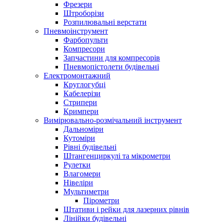
Фрезери
Штроборізи
Розпилювальні верстати
Пневмоінструмент
Фарбопульти
Компресори
Запчастини для компресорів
Пневмопістолети будівельні
Електромонтажний
Круглогубці
Кабелерізи
Стрипери
Кримпери
Вимірювально-розмічальний інструмент
Дальноміри
Кутоміри
Рівні будівельні
Штангенциркулі та мікрометри
Рулетки
Влагомери
Нівеліри
Мультиметри
Пірометри
Штативи і рейки для лазерних рівнів
Лінійки будівельні