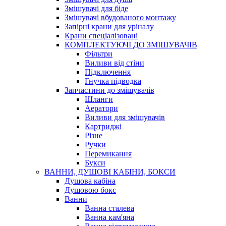
Змішувачі для біде
Змішувачі вбудованого монтажу
Запірні крани для уріналу
Крани спеціалізовані
КОМПЛЕКТУЮЧІ ДО ЗМІШУВАЧІВ
Фільтри
Виливи від стіни
Підключення
Гнучка підводка
Запчастини до змішувачів
Шланги
Аератори
Виливи для змішувачів
Картриджі
Різне
Ручки
Перемикання
Букси
ВАННИ, ДУШОВІ КАБІНИ, БОКСИ
Душова кабіна
Душовою бокс
Ванни
Ванна сталева
Ванна кам'яна