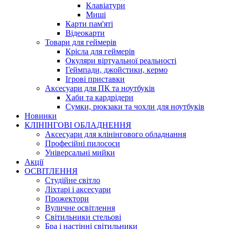
Клавіатури
Миші
Карти пам'яті
Відеокарти
Товари для геймерів
Крісла для геймерів
Окуляри віртуальної реальності
Геймпади, джойстики, кермо
Ігрові приставки
Аксесуари для ПК та ноутбуків
Хаби та кардрідери
Сумки, рюкзаки та чохли для ноутбуків
Новинки
КЛІНІНГОВІ ОБЛАДНЕННЯ
Аксесуари для клінінгового обладнання
Професійні пилососи
Універсальні мийки
Акції
ОСВІТЛЕННЯ
Студійне світло
Ліхтарі і аксесуари
Прожектори
Вуличне освітлення
Світильники стельові
Бра і настінні світильники