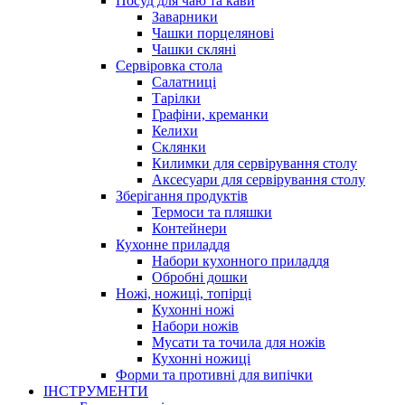
Посуд для чаю та кави
Заварники
Чашки порцелянові
Чашки скляні
Сервіровка стола
Салатниці
Тарілки
Графіни, креманки
Келихи
Склянки
Килимки для сервірування столу
Аксесуари для сервірування столу
Зберігання продуктів
Термоси та пляшки
Контейнери
Кухонне приладдя
Набори кухонного приладдя
Обробні дошки
Ножі, ножиці, топірці
Кухонні ножі
Набори ножів
Мусати та точила для ножів
Кухонні ножиці
Форми та противні для випічки
ІНСТРУМЕНТИ