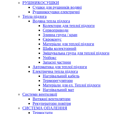
РУШНИКОСУШКИ
Сушки для рушників водяні
Рушникосушки електричні
Тепла підлога
Водяна тепла підлога
Колектори для теплої підлоги
Сервоприводи
Зливна група / кран
Євроконус
Матеріали для теплої підлоги
Шафа колекторний
Змішувальна група для теплої підлоги
Унібокс
Запасні частини
Автоматика для теплої підлоги
Електрична тепла підлога
Нагрівальний кабель
Терморегулятори
Матеріали для ел. Теплої підлоги
Нагрівальний мат
Системи вентиляції
Витяжні вентилятори
Рекуператори повітря
СИСТЕМА ОПАЛЕННЯ
Термостати