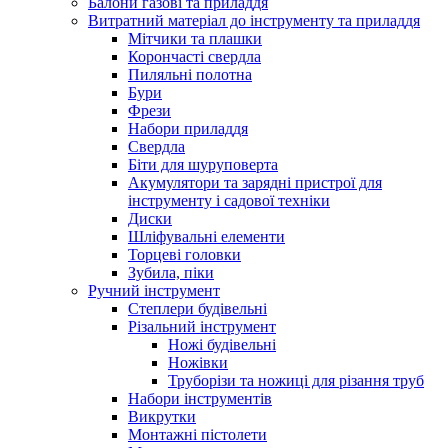
Балони газові та приладдя
Витратний матеріал до інструменту та приладдя
Мітчики та плашки
Корончасті свердла
Пиляльні полотна
Бури
Фрези
Набори приладдя
Свердла
Біти для шуруповерта
Акумулятори та зарядні пристрої для
інструменту і садової техніки
Диски
Шліфувальні елементи
Торцеві головки
Зубила, піки
Ручний інструмент
Степлери будівельні
Різальний інструмент
Ножі будівельні
Ножівки
Труборізи та ножиці для різання труб
Набори інструментів
Викрутки
Монтажні пістолети