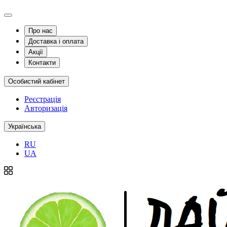
Про нас
Доставка і оплата
Акції
Контакти
Особистий кабінет
Реєстрація
Авторизація
Українська
RU
UA