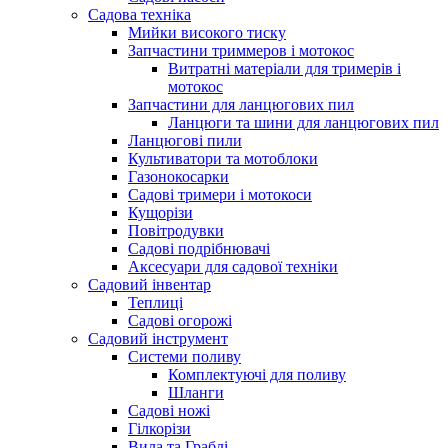
Садова техніка
Мийки високого тиску
Запчастини триммеров і мотокос
Витратні матеріали для тримерів і
мотокос
Запчастини для ланцюгових пил
Ланцюги та шини для ланцюгових пил
Ланцюгові пили
Культиватори та мотоблоки
Газонокосарки
Садові тримери і мотокоси
Кущорізи
Повітродувки
Садові подрібнювачі
Аксесуари для садової техніки
Садовий інвентар
Теплиці
Садові огорожі
Садовий інструмент
Системи поливу
Комплектуючі для поливу
Шланги
Садові ножі
Гілкорізи
Вила та Граблі