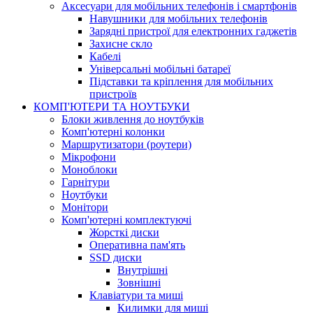
Аксесуари для мобільних телефонів і смартфонів
Навушники для мобільних телефонів
Зарядні пристрої для електронних гаджетів
Захисне скло
Кабелі
Універсальні мобільні батареї
Підставки та кріплення для мобільних
пристроїв
КОМП'ЮТЕРИ ТА НОУТБУКИ
Блоки живлення до ноутбуків
Комп'ютерні колонки
Маршрутизатори (роутери)
Мікрофони
Моноблоки
Гарнітури
Ноутбуки
Монітори
Комп'ютерні комплектуючі
Жорсткі диски
Оперативна пам'ять
SSD диски
Внутрішні
Зовнішні
Клавіатури та миші
Килимки для миші