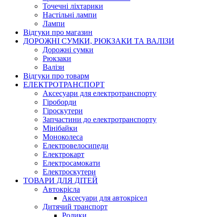
Точечні ліхтарики
Настільні лампи
Лампи
Відгуки про магазин
ДОРОЖНІ СУМКИ, РЮКЗАКИ ТА ВАЛІЗИ
Дорожні сумки
Рюкзаки
Валізи
Відгуки про товарм
ЕЛЕКТРОТРАНСПОРТ
Аксесуари для електротранспорту
Гіроборди
Гіроскутери
Запчастини до електротранспорту
Мінібайки
Моноколеса
Електровелосипеди
Електрокарт
Електросамокати
Електроскутери
ТОВАРИ ДЛЯ ДІТЕЙ
Автокрісла
Аксесуари для автокрісел
Дитячий транспорт
Ролики