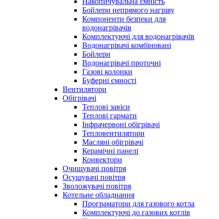
Накопичувальна ємність
Бойлери непрямого нагріву
Компоненти безпеки для
водонагрівачів
Комплектуючі для водонагрівачів
Водонагрівачі комбіновані
Бойлери
Водонагрівачі проточні
Газові колонки
Буферні ємності
Вентилятори
Обігрівачі
Теплові завіси
Теплові гармати
Інфрачервоні обігрівачі
Тепловентилятори
Масляні обігрівачі
Керамічні панелі
Конвектори
Очищувачі повітря
Осушувачі повітря
Зволожувачі повітря
Котельне обладнання
Програматори для газового котла
Комплектуючі до газових котлів