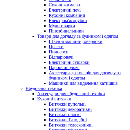
Соковижималки
Електричні печі
Кухонні комбайни
Електром'ясорубки
Мультиварки
Пінозбивальники
Товари для догляду за будинком і одягом
Швейні машини, оверлоки
Праски
Пилососи
Відпарювачі
Електричні сушарки
Пароочищувачі
Аксесуари до товарів для догляду за
будинком і одягом
Машинки для видалення катишків
Вбудована техніка
Аксесуари для вбудованої техніки
Кухонні витяжки
Витяжки купольні
Витяжки декоративні
Витяжки плоскі
Витяжки Т-подібні
Витяжки телескопічні