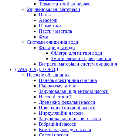
Термостатичні змішувачі
Ущільнювальні матеріали
Пакля
Аерозолі
Герметики
Пасти / мастила
Фум
Системи очищення води
Фільтри для води
Фільтри для питної води
Змінні елементи для фільтрів
Витратні матеріали систем очищення
ДАЧА, САД, ГОРОД
Насосне обладнання
Панель електрична сонячна
Гідроакумулятори
Занурювальні відцентрові насоси
Насосні станції
Дренажно-фекальні насоси
Поверхневі вихрові насоси
Циркуляційні насоси
Занурювальні шнекові насоси
Вібраційні насоси
Комплектуючі до насосів
Cадові насоси