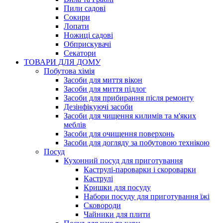
Пили садові
Сокири
Лопати
Ножиці садові
Обприскувачі
Секатори
ТОВАРИ ДЛЯ ДОМУ
Побутова хімія
Засоби для миття вікон
Засоби для миття підлог
Засоби для прибирання після ремонту
Дезінфікуючі засоби
Засоби для чищення килимів та м'яких
меблів
Засоби для очищення поверхонь
Засоби для догляду за побутовою технікою
Посуд
Кухонний посуд для приготування
Каструлі-пароварки і скороварки
Каструлі
Кришки для посуду
Набори посуду для приготування їжі
Сковороди
Чайники для плити