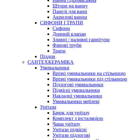
Ванна гідромасажна
Штори на ванну
Панелі для ванн
Акрилові ванни
СИФОНИ І ТРАПИ
Сифони
Донний клапан
Зливні / наливні гарнітури
Фанові труби
Трапи
Піддон
САНТЕХКЕРАМІКА
Умивальники
Врізні умивальники на стільницю
Врізні умивальники під стільницю
Підлогові умивальники
Підвісні умивальники
Накладні умивальники
Умивальники меблеві
Унітази
Бачок для унітазу
Комплект з інсталяцією
Чаша унітазу
Унітази підвісні
Унітази підлогові