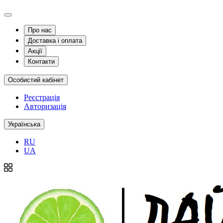
Про нас
Доставка і оплата
Акції
Контакти
Особистий кабінет
Реєстрація
Авторизація
Українська
RU
UA