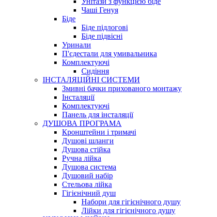
Унітази з функцією біде
Чаші Генуя
Біде
Біде підлогові
Біде підвісні
Уринали
П'єдестали для умивальника
Комплектуючі
Сидіння
ІНСТАЛЯЦІЙНІ СИСТЕМИ
Змивні бачки прихованого монтажу
Інсталяції
Комплектуючі
Панель для інсталяції
ДУШОВА ПРОГРАМА
Кронштейни і тримачі
Душові шланги
Душова стійка
Ручна лійка
Душова система
Душовий набір
Стельова лійка
Гігієнічний душ
Набори для гігієнічного душу
Лійки для гігієнічного душу