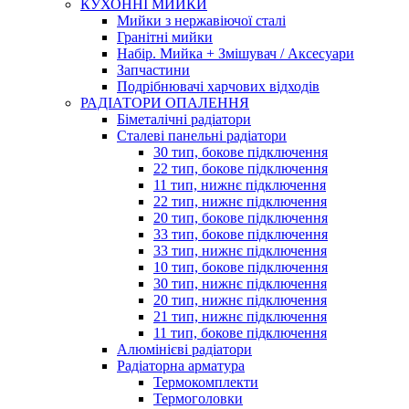
КУХОННІ МИЙКИ
Мийки з нержавіючої сталі
Гранітні мийки
Набір. Мийка + Змішувач / Аксесуари
Запчастини
Подрібнювачі харчових відходів
РАДІАТОРИ ОПАЛЕННЯ
Біметалічні радіатори
Сталеві панельні радіатори
30 тип, бокове підключення
22 тип, бокове підключення
11 тип, нижнє підключення
22 тип, нижнє підключення
20 тип, бокове підключення
33 тип, бокове підключення
33 тип, нижнє підключення
10 тип, бокове підключення
30 тип, нижнє підключення
20 тип, нижнє підключення
21 тип, нижнє підключення
11 тип, бокове підключення
Алюмінієві радіатори
Радіаторна арматура
Термокомплекти
Термоголовки