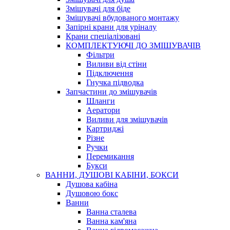
Змішувачі для біде
Змішувачі вбудованого монтажу
Запірні крани для уріналу
Крани спеціалізовані
КОМПЛЕКТУЮЧІ ДО ЗМІШУВАЧІВ
Фільтри
Виливи від стіни
Підключення
Гнучка підводка
Запчастини до змішувачів
Шланги
Аератори
Виливи для змішувачів
Картриджі
Різне
Ручки
Перемикання
Букси
ВАННИ, ДУШОВІ КАБІНИ, БОКСИ
Душова кабіна
Душовою бокс
Ванни
Ванна сталева
Ванна кам'яна