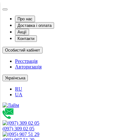
Про нас
Доставка і оплата
Акції
Контакти
Особистий кабінет
Реєстрація
Авторизація
Українська
RU
UA
(097) 309 02 05
(095) 907 51 29