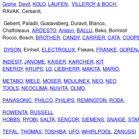
Grohe
,
Devit
,
KOLO
,
LAUFEN
,
VILLEROY & BOCH
,
RAVAK
,
Cersanit
,
Geberit
,
Paladii
,
Gustavsberg
,
Duravit
,
Blanco
,
Chaffoteaux,
ARDESTO
,
Ariston
,
BALLU
, Beko, Bormioli
Rocco, Bosch,
BROTHER
,
CANDY
,
CARRIER
,
CATA
,
COOP
DYSON
, Einhell,
ELECTROLUX
, Fiskars,
FRANKE
,
GOREN
INDESIT
,
JANOME
,
KAISER
,
KARCHER
,
KIT
ENERGY
,
KRUPS
,
LG
,
LIEBHERR
,
MAKITA
,
MARIO
,
METABO
,
MIELE
,
MOSER
,
MOULINEX
,
NEO
,
NEO
TOOLS
,
NEOCLIMA
,
NUVITA
,
OLMO
,
PANASONIC
,
PHILCO
,
PHILIPS
,
REMINGTON
,
RODA
,
ROWENTA
,
RUSSELL
HOBBS
,
RYOBI
,
SALTA
,
SENCOR
,
SIEMENS
,
SNAIGE
,
STA
TEFAL
,
THOMAS
,
TOSHIBA
,
UFO
,
WHIRLPOOL
,
ZANUSSI