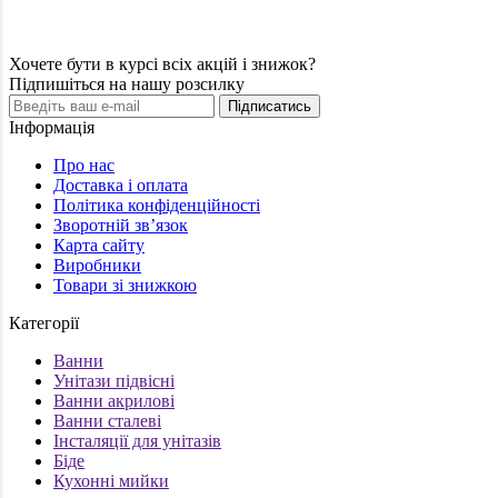
Хочете бути в курсі всіх акцій і знижок?
Підпишіться на нашу розсилку
Підписатись
Інформація
Про нас
Доставка і оплата
Політика конфіденційності
Зворотній зв’язок
Карта сайту
Виробники
Товари зі знижкою
Категорії
Ванни
Унітази підвісні
Ванни акрилові
Ванни сталеві
Інсталяції для унітазів
Біде
Кухонні мийки