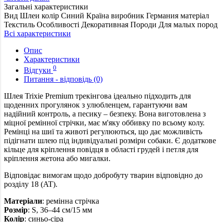
Загальні характеристики
Вид
Шлеи
колір
Синий
Країна виробник
Германия
матеріал
Текстиль
Особливості
Декоративная
Породи
Для малых пород
Всі характеристики
Опис
Характеристики
0
Відгуки
Питання - відповідь (0)
Шлея Trixie Premium трекінгова ідеально підходить для
щоденних прогулянок з улюбленцем, гарантуючи вам
надійний контроль, а песику – безпеку. Вона виготовлена з
міцної ремінної стрічки, має м'яку оббивку по всьому колу.
Ремінці на шиї та животі регулюються, що дає можливість
підігнати шлею під індивідуальні розміри собаки. Є додаткове
кільце для кріплення повідця в області грудей і петля для
кріплення жетона або мигалки.
Відповідає вимогам щодо добробуту тварин відповідно до
розділу 18 (AT).
Матеріали
: ремінна стрічка
Розмір
: S, 36–44 см/15 мм
Колір
:
синьо-сіра