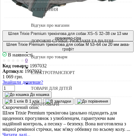
ОСВІТЛЕННЯ
Відгуки про магазин
Шлея Trixie Premium трекінгова для собак XS–S 32–38 см 13 мм
оранжево-сіра
ДОРОЖНІ СУМКИ, РЮКЗАКИ ТА ВАЛІЗИ
Шлея Trixie Premium трекінгова для собак M 53–64 см 20 мм аква-
графіт
В наявності
Відгуки про товарм
0
Код товару:
1997032
Артикул:
1997032
ЕЛЕКТРОТРАНСПОРТ
1 069
грн.
Знайшли дешевше?
ТОВАРИ ДЛЯ ДІТЕЙ
До кошика
В 1 клік
АВТОТОВАРИ
Скорочений опис
Шлея Trixie Premium трекінгова ідеально підходить для
щоденних прогулянок з улюбленцем, гарантуючи вам
надійний контроль, а песику – безпеку. Вона виготовлена з
міцної ремінної стрічки, має м'яку оббивку по всьому колу. ...
Читати далі...