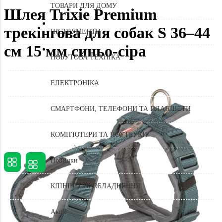
ТОВАРИ ДЛЯ ДОМУ
Шлея Trixie Premium
трекінгова для собак S 36–44
ІНСТРУМЕНТИ
см 15 мм синьо-сіра
ПОБУТОВА ТЕХНІКА
ЕЛЕКТРОНІКА
СМАРТФОНИ, ТЕЛЕФОНИ ТА ПЛАНШЕТИ
КОМП'ЮТЕРИ ТА НОУТБУКИ
Новинки
КЛІНІНГОВІ ОБЛАДНЕННЯ
Акції