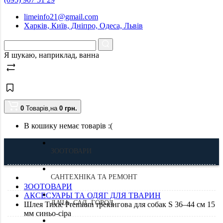
limeinfo21@gmail.com
Харків, Київ, Дніпро, Одеса, Львів
Я шукаю, наприклад,
ванна
0
Товарів,
на
0
грн.
В кошику немає товарів :(
ЗООТОВАРИ
САНТЕХНІКА ТА РЕМОНТ
ЗООТОВАРИ
АКСЕСУАРЫ ТА ОДЯГ ДЛЯ ТВАРИН
ДАЧА, САД, ГОРОД
Шлея Trixie Premium трекінгова для собак S 36–44 см 15
мм синьо-сіра