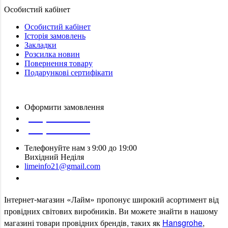
Особистий кабінет
Особистий кабінет
Історія замовлень
Закладки
Розсилка новин
Повернення товару
Подарункові сертифікати
Оформити замовлення
(097) 309 02 05
(095) 907 51 29
Телефонуйте нам з 9:00 до 19:00
Вихідний Неділя
limeinfo21@gmail.com
Замовити дзвінок
Інтернет
-
магазин
«
Лайм
»
пропонує
широкий
асортимент
від
провідних
світових
виробників
.
Ви
можете
знайти
в
нашому
магазині
товари
провідних
брендів
,
таких
як
Hansgrohe
,