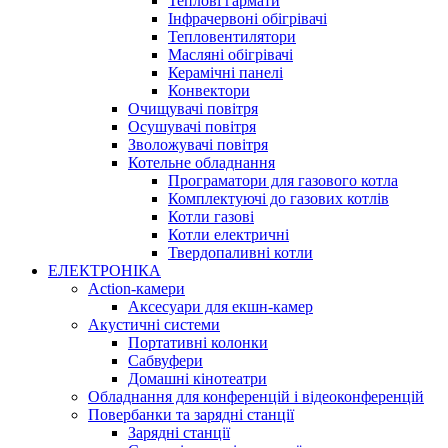
Теплові гармати
Інфрачервоні обігрівачі
Тепловентилятори
Масляні обігрівачі
Керамічні панелі
Конвектори
Очищувачі повітря
Осушувачі повітря
Зволожувачі повітря
Котельне обладнання
Програматори для газового котла
Комплектуючі до газових котлів
Котли газові
Котли електричні
Твердопаливні котли
ЕЛЕКТРОНІКА
Action-камери
Аксесуари для екшн-камер
Акустичні системи
Портативні колонки
Сабвуфери
Домашні кінотеатри
Обладнання для конференцій і відеоконференцій
Повербанки та зарядні станції
Зарядні станції