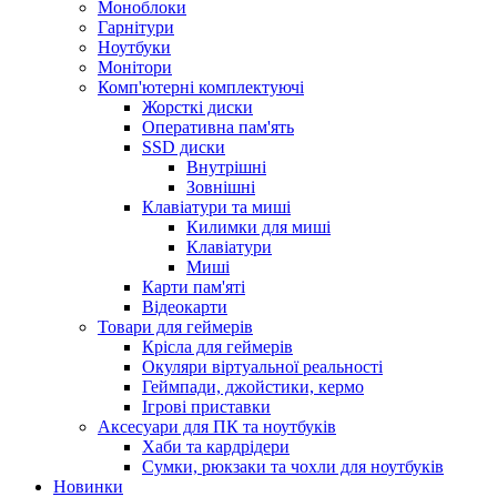
Моноблоки
Гарнітури
Ноутбуки
Монітори
Комп'ютерні комплектуючі
Жорсткі диски
Оперативна пам'ять
SSD диски
Внутрішні
Зовнішні
Клавіатури та миші
Килимки для миші
Клавіатури
Миші
Карти пам'яті
Відеокарти
Товари для геймерів
Крісла для геймерів
Окуляри віртуальної реальності
Геймпади, джойстики, кермо
Ігрові приставки
Аксесуари для ПК та ноутбуків
Хаби та кардрідери
Сумки, рюкзаки та чохли для ноутбуків
Новинки