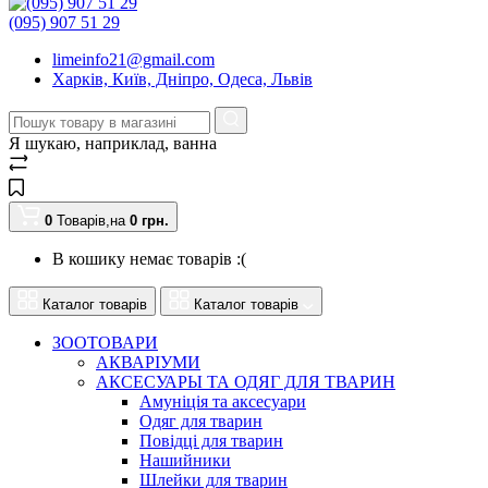
(095) 907 51 29
limeinfo21@gmail.com
Харків, Київ, Дніпро, Одеса, Львів
Я шукаю, наприклад,
ванна
0
Товарів,
на
0
грн.
В кошику немає товарів :(
Каталог товарів
Каталог товарів
ЗООТОВАРИ
АКВАРІУМИ
АКСЕСУАРЫ ТА ОДЯГ ДЛЯ ТВАРИН
Амуніція та аксесуари
Одяг для тварин
Повідці для тварин
Нашийники
Шлейки для тварин