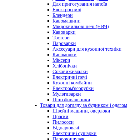
Для приготування напоїв
Електрогрилі
Блендери
Кавомашини
Мікрохвильові печі (НВЧ)
Кавоварки
Тостери
Пароварки
Аксесуари для кухонної техніки
Кавомолки
Міксери
Хлібопічки
Соковижималки
Електричні печі
Кухонні комбайни
Електром'ясорубки
Мультиварки
Пінозбивальники
Товари для догляду за будинком і одягом
Швейні машини, оверлоки
Праски
Пилососи
Відпарювачі
Електричні сушарки
Пароочищувачі