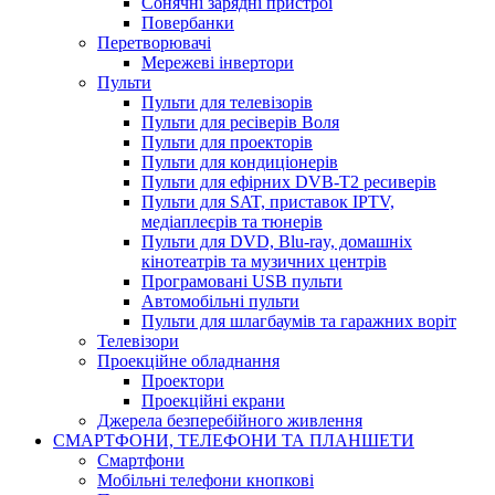
Сонячні зарядні пристрої
Повербанки
Перетворювачі
Мережеві інвертори
Пульти
Пульти для телевізорів
Пульти для ресіверів Воля
Пульти для проекторів
Пульти для кондиціонерів
Пульти для ефірних DVB-T2 ресиверів
Пульти для SAT, приставок IPTV,
медіаплеєрів та тюнерів
Пульти для DVD, Blu-ray, домашніх
кінотеатрів та музичних центрів
Програмовані USB пульти
Автомобільні пульти
Пульти для шлагбаумів та гаражних воріт
Телевізори
Проекційне обладнання
Проектори
Проекційні екрани
Джерела безперебійного живлення
СМАРТФОНИ, ТЕЛЕФОНИ ТА ПЛАНШЕТИ
Смартфони
Мобільні телефони кнопкові