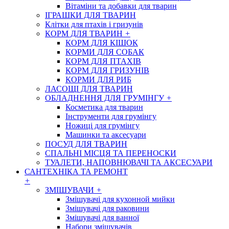
Вітаміни та добавки для тварин
ІГРАШКИ ДЛЯ ТВАРИН
Клітки для птахів і гризунів
КОРМ ДЛЯ ТВАРИН
+
КОРМ ДЛЯ КІШОК
КОРМИ ДЛЯ СОБАК
КОРМ ДЛЯ ПТАХІВ
КОРМ ДЛЯ ГРИЗУНІВ
КОРМИ ДЛЯ РИБ
ЛАСОЩІ ДЛЯ ТВАРИН
ОБЛАДНЕННЯ ДЛЯ ГРУМІНГУ
+
Косметика для тварин
Інструменти для грумінгу
Ножиці для грумінгу
Машинки та аксесуари
ПОСУД ДЛЯ ТВАРИН
СПАЛЬНІ МІСЦЯ ТА ПЕРЕНОСКИ
ТУАЛЕТИ, НАПОВНЮВАЧІ ТА АКСЕСУАРИ
САНТЕХНІКА ТА РЕМОНТ
+
ЗМІШУВАЧИ
+
Змішувачі для кухонной мийки
Змішувачі для раковини
Змішувачі для ванної
Набори змішувачів