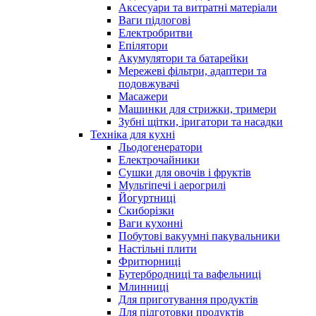
Аксесуари та витратні матеріали
Ваги підлогові
Електробритви
Епілятори
Акумулятори та батарейки
Мережеві фільтри, адаптери та
подовжувачі
Масажери
Машинки для стрижки, тримери
Зубні щітки, іригатори та насадки
Техніка для кухні
Льодогенератори
Електрочайники
Сушки для овочів і фруктів
Мультіпечі і аерогрилі
Йогуртниці
Скиборізки
Ваги кухонні
Побутові вакуумні пакувальники
Настільні плити
Фритюрниці
Бутербродниці та вафельниці
Млинниці
Для приготування продуктів
Для підготовки продуктів