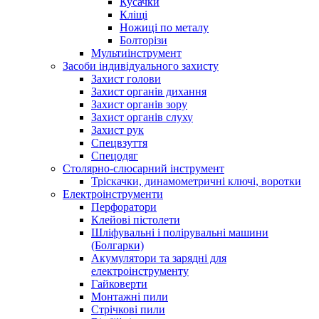
Кусачки
Кліщі
Ножиці по металу
Болторізи
Мультиінструмент
Засоби індивідуального захисту
Захист голови
Захист органів дихання
Захист органів зору
Захист органів слуху
Захист рук
Спецвзуття
Спецодяг
Столярно-слюсарний інструмент
Тріскачки, динамометричні ключі, воротки
Електроінструменти
Перфоратори
Клейові пістолети
Шліфувальні і полірувальні машини
(Болгарки)
Акумулятори та зарядні для
електроінструменту
Гайковерти
Монтажні пили
Стрічкові пили