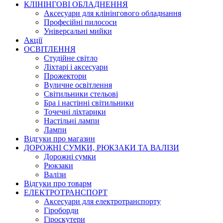
КЛІНІНГОВІ ОБЛАДНЕННЯ
Аксесуари для клінінгового обладнання
Професійні пилососи
Універсальні мийки
Акції
ОСВІТЛЕННЯ
Студійне світло
Ліхтарі і аксесуари
Прожектори
Вуличне освітлення
Світильники стельові
Бра і настінні світильники
Точечні ліхтарики
Настільні лампи
Лампи
Відгуки про магазин
ДОРОЖНІ СУМКИ, РЮКЗАКИ ТА ВАЛІЗИ
Дорожні сумки
Рюкзаки
Валізи
Відгуки про товарм
ЕЛЕКТРОТРАНСПОРТ
Аксесуари для електротранспорту
Гіроборди
Гіроскутери