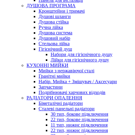
Панель для інсталяції
ДУШОВА ПРОГРАМА
Кронштейни і тримачі
Душові шланги
Душова стійка
Ручна лійка
Душова система
Душовий набір
Стельова лійка
Гігієнічний душ
Набори для гігієнічного душу
Лійки для гігієнічного душу
КУХОННІ МИЙКИ
Мийки з нержавіючої сталі
Гранітні мийки
Набір. Мийка + Змішувач / Аксесуари
Запчастини
Подрібнювачі харчових відходів
РАДІАТОРИ ОПАЛЕННЯ
Біметалічні радіатори
Сталеві панельні радіатори
30 тип, бокове підключення
22 тип, бокове підключення
11 тип, нижнє підключення
22 тип, нижнє підключення