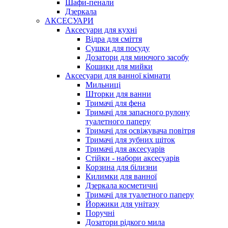
Шафи-пенали
Дзеркала
АКСЕСУАРИ
Аксесуари для кухні
Відра для сміття
Сушки для посуду
Дозатори для миючого засобу
Кошики для мийки
Аксесуари для ванної кімнати
Мильниці
Шторки для ванни
Тримачі для фена
Тримачі для запасного рулону
туалетного паперу
Тримачі для освіжувача повітря
Тримачі для зубних щіток
Тримачі для аксесуарів
Стійки - набори аксесуарів
Корзина для білизни
Килимки для ванної
Дзеркала косметичні
Тримачі для туалетного паперу
Йоржики для унітазу
Поручні
Дозатори рідкого мила