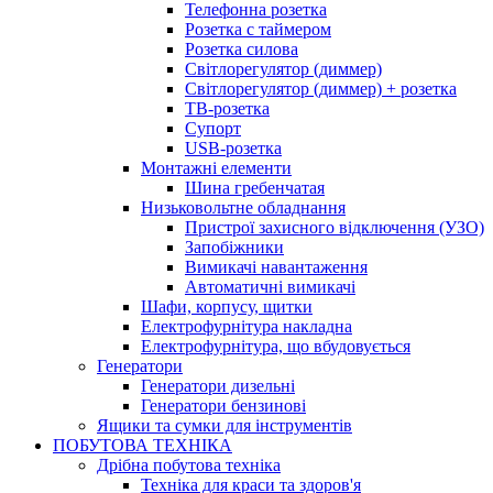
Телефонна розетка
Розетка с таймером
Розетка силова
Світлорегулятор (диммер)
Світлорегулятор (диммер) + розетка
ТВ-розетка
Супорт
USB-розетка
Монтажні елементи
Шина гребенчатая
Низьковольтне обладнання
Пристрої захисного відключення (УЗО)
Запобіжники
Вимикачі навантаження
Автоматичні вимикачі
Шафи, корпусу, щитки
Електрофурнітура накладна
Електрофурнітура, що вбудовується
Генератори
Генератори дизельні
Генератори бензинові
Ящики та сумки для інструментів
ПОБУТОВА ТЕХНІКА
Дрібна побутова техніка
Техніка для краси та здоров'я