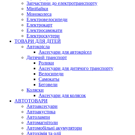
Запчастини до електротранспорту
Мінібайки
Моноколеса
Електровелосипеди
Електрокарт
Електросамокати
Електроскутери
ТОВАРИ ДЛЯ ДІТЕЙ
Автокрісла
Аксесуари для автокрісел
Дитячий транспорт
Ролики
Аксесуари для дитячого транспорту
Велосипеди
Самокаты
Беговели
Коляски
Аксесуари для колясок
АВТОТОВАРИ
Автоаксесуари
Автоакустика
Автолампи
Автомагнітоли
Автомобільні акумулятори
Автохімія та олії