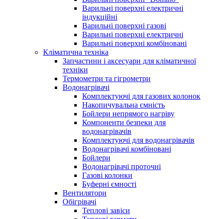
Варильні поверхні електричні
індукційні
Варильні поверхні газові
Варильні поверхні електричні
Варильні поверхні комбіновані
Кліматична техніка
Запчастини і аксесуари для кліматичної
техніки
Термометри та гігрометри
Водонагрівачі
Комплектуючі для газових колонок
Накопичувальна ємність
Бойлери непрямого нагріву
Компоненти безпеки для
водонагрівачів
Комплектуючі для водонагрівачів
Водонагрівачі комбіновані
Бойлери
Водонагрівачі проточні
Газові колонки
Буферні ємності
Вентилятори
Обігрівачі
Теплові завіси