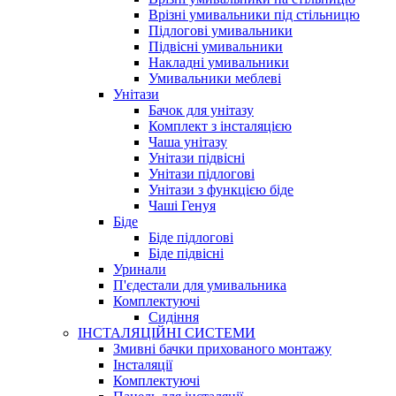
Врізні умивальники під стільницю
Підлогові умивальники
Підвісні умивальники
Накладні умивальники
Умивальники меблеві
Унітази
Бачок для унітазу
Комплект з інсталяцією
Чаша унітазу
Унітази підвісні
Унітази підлогові
Унітази з функцією біде
Чаші Генуя
Біде
Біде підлогові
Біде підвісні
Уринали
П'єдестали для умивальника
Комплектуючі
Сидіння
ІНСТАЛЯЦІЙНІ СИСТЕМИ
Змивні бачки прихованого монтажу
Інсталяції
Комплектуючі