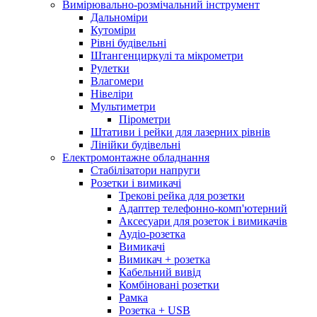
Вимірювально-розмічальний інструмент
Дальноміри
Кутоміри
Рівні будівельні
Штангенциркулі та мікрометри
Рулетки
Влагомери
Нівеліри
Мультиметри
Пірометри
Штативи і рейки для лазерних рівнів
Лінійки будівельні
Електромонтажне обладнання
Стабілізатори напруги
Розетки і вимикачі
Трекові рейка для розетки
Адаптер телефонно-комп'ютерний
Аксесуари для розеток і вимикачів
Аудіо-розетка
Вимикачі
Вимикач + розетка
Кабельний вивід
Комбіновані розетки
Рамка
Розетка + USB