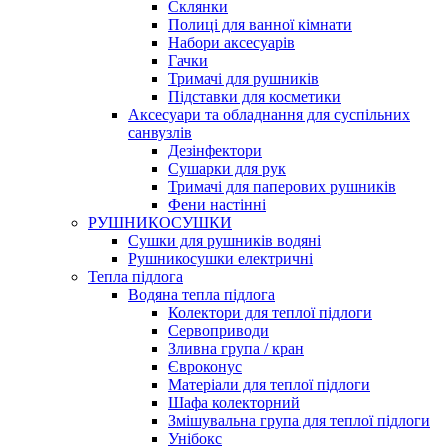
Склянки
Полиці для ванної кімнати
Набори аксесуарів
Гачки
Тримачі для рушників
Підставки для косметики
Аксесуари та обладнання для суспільних
санвузлів
Дезінфектори
Сушарки для рук
Тримачі для паперових рушників
Фени настінні
РУШНИКОСУШКИ
Сушки для рушників водяні
Рушникосушки електричні
Тепла підлога
Водяна тепла підлога
Колектори для теплої підлоги
Сервоприводи
Зливна група / кран
Євроконус
Матеріали для теплої підлоги
Шафа колекторний
Змішувальна група для теплої підлоги
Унібокс