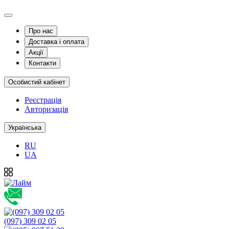
Про нас
Доставка і оплата
Акції
Контакти
Особистий кабінет
Реєстрація
Авторизація
Українська
RU
UA
(097) 309 02 05