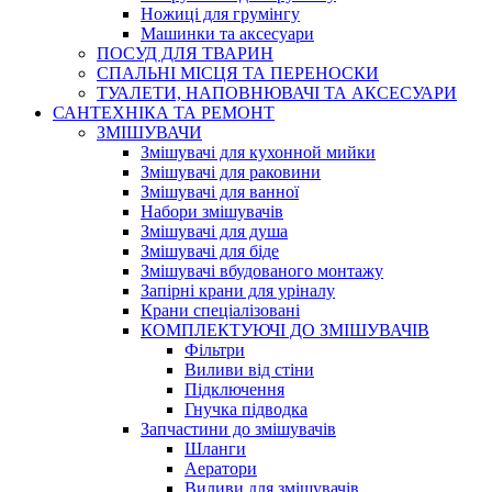
Ножиці для грумінгу
Машинки та аксесуари
ПОСУД ДЛЯ ТВАРИН
СПАЛЬНІ МІСЦЯ ТА ПЕРЕНОСКИ
ТУАЛЕТИ, НАПОВНЮВАЧІ ТА АКСЕСУАРИ
САНТЕХНІКА ТА РЕМОНТ
ЗМІШУВАЧИ
Змішувачі для кухонной мийки
Змішувачі для раковини
Змішувачі для ванної
Набори змішувачів
Змішувачі для душа
Змішувачі для біде
Змішувачі вбудованого монтажу
Запірні крани для уріналу
Крани спеціалізовані
КОМПЛЕКТУЮЧІ ДО ЗМІШУВАЧІВ
Фільтри
Виливи від стіни
Підключення
Гнучка підводка
Запчастини до змішувачів
Шланги
Аератори
Виливи для змішувачів