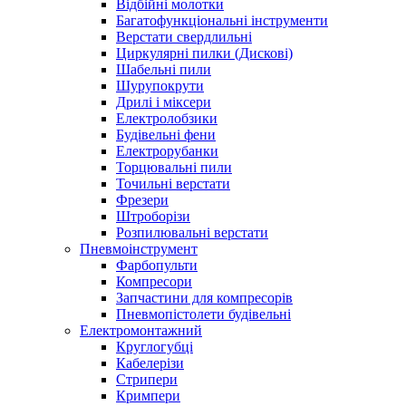
Відбійні молотки
Багатофункціональні інструменти
Верстати свердлильні
Циркулярні пилки (Дискові)
Шабельні пили
Шурупокрути
Дрилі і міксери
Електролобзики
Будівельні фени
Електрорубанки
Торцювальні пили
Точильні верстати
Фрезери
Штроборізи
Розпилювальні верстати
Пневмоінструмент
Фарбопульти
Компресори
Запчастини для компресорів
Пневмопістолети будівельні
Електромонтажний
Круглогубці
Кабелерізи
Стрипери
Кримпери