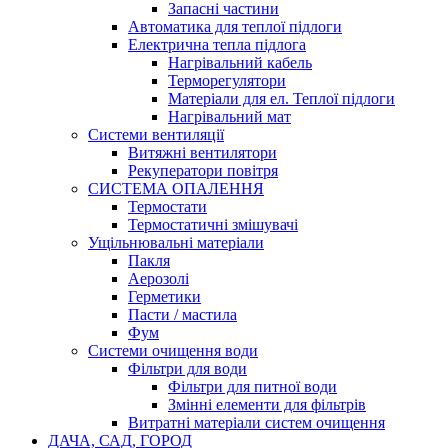
Запасні частини
Автоматика для теплої підлоги
Електрична тепла підлога
Нагрівальний кабель
Терморегулятори
Матеріали для ел. Теплої підлоги
Нагрівальний мат
Системи вентиляції
Витяжні вентилятори
Рекуператори повітря
СИСТЕМА ОПАЛЕННЯ
Термостати
Термостатичні змішувачі
Ущільнювальні матеріали
Пакля
Аерозолі
Герметики
Пасти / мастила
Фум
Системи очищення води
Фільтри для води
Фільтри для питної води
Змінні елементи для фільтрів
Витратні матеріали систем очищення
ДАЧА, САД, ГОРОД