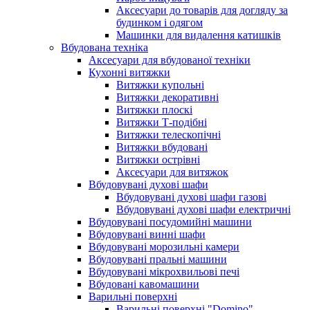
Аксесуари до товарів для догляду за
будинком і одягом
Машинки для видалення катишків
Вбудована техніка
Аксесуари для вбудованої техніки
Кухонні витяжки
Витяжки купольні
Витяжки декоративні
Витяжки плоскі
Витяжки Т-подібні
Витяжки телескопічні
Витяжки вбудовані
Витяжки острівні
Аксесуари для витяжок
Вбудовувані духові шафи
Вбудовувані духові шафи газові
Вбудовувані духові шафи електричні
Вбудовувані посудомийні машини
Вбудовувані винні шафи
Вбудовувані морозильні камери
Вбудовувані пральні машини
Вбудовувані мікрохвильові печі
Вбудовані кавомашини
Варильні поверхні
Варильні поверхні "Domino"