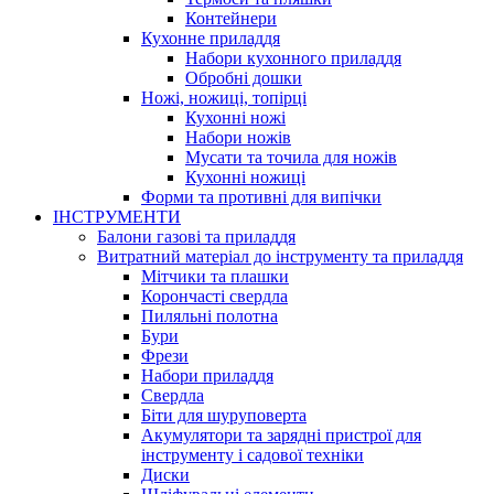
Контейнери
Кухонне приладдя
Набори кухонного приладдя
Обробні дошки
Ножі, ножиці, топірці
Кухонні ножі
Набори ножів
Мусати та точила для ножів
Кухонні ножиці
Форми та противні для випічки
ІНСТРУМЕНТИ
Балони газові та приладдя
Витратний матеріал до інструменту та приладдя
Мітчики та плашки
Корончасті свердла
Пиляльні полотна
Бури
Фрези
Набори приладдя
Свердла
Біти для шуруповерта
Акумулятори та зарядні пристрої для
інструменту і садової техніки
Диски