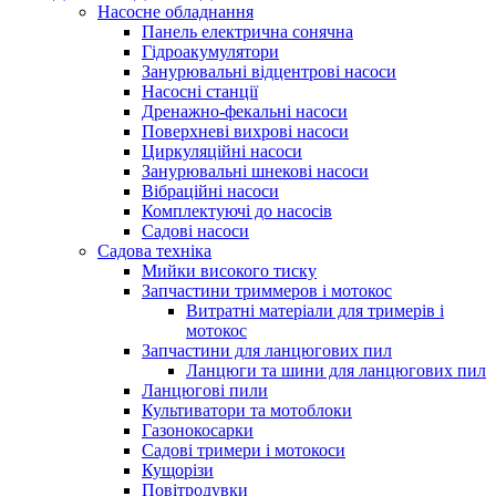
Насосне обладнання
Панель електрична сонячна
Гідроакумулятори
Занурювальні відцентрові насоси
Насосні станції
Дренажно-фекальні насоси
Поверхневі вихрові насоси
Циркуляційні насоси
Занурювальні шнекові насоси
Вібраційні насоси
Комплектуючі до насосів
Cадові насоси
Садова техніка
Мийки високого тиску
Запчастини триммеров і мотокос
Витратні матеріали для тримерів і
мотокос
Запчастини для ланцюгових пил
Ланцюги та шини для ланцюгових пил
Ланцюгові пили
Культиватори та мотоблоки
Газонокосарки
Садові тримери і мотокоси
Кущорізи
Повітродувки