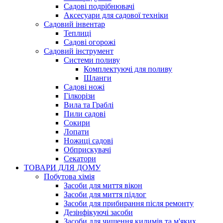
Садові подрібнювачі
Аксесуари для садової техніки
Садовий інвентар
Теплиці
Садові огорожі
Садовий інструмент
Системи поливу
Комплектуючі для поливу
Шланги
Садові ножі
Гілкорізи
Вила та Граблі
Пили садові
Сокири
Лопати
Ножиці садові
Обприскувачі
Секатори
ТОВАРИ ДЛЯ ДОМУ
Побутова хімія
Засоби для миття вікон
Засоби для миття підлог
Засоби для прибирання після ремонту
Дезінфікуючі засоби
Засоби для чищення килимів та м'яких