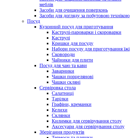
меблів
Засоби для очищення поверхонь
Засоби для догляду за побутовою технікою
Посуд
Кухонний посуд для приготування
Каструлі-пароварки і скороварки
Каструлі
Кришки для посуду
Набори посуду для приготування їжі
Сковороди
Чайники для плити
Посуд для чаю та кави
Заварники
Чашки порцелянові
Чашки скляні
Сервіровка стола
Салатниці
Тарілки
Графіни, креманки
Келихи
Склянки
Килимки для сервірування столу
Аксесуари для сервірування столу
Зберігання продуктів
Термоси та пляшки