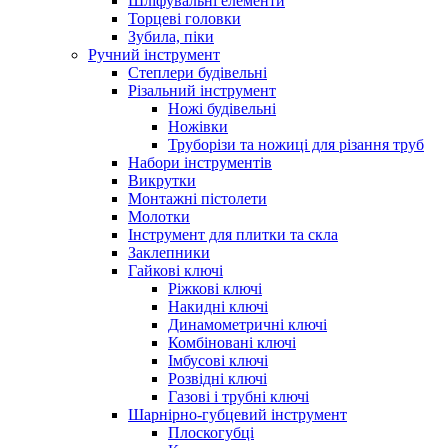
Шліфувальні елементи
Торцеві головки
Зубила, піки
Ручний інструмент
Степлери будівельні
Різальний інструмент
Ножі будівельні
Ножівки
Труборізи та ножиці для різання труб
Набори інструментів
Викрутки
Монтажні пістолети
Молотки
Інструмент для плитки та скла
Заклепники
Гайкові ключі
Ріжкові ключі
Накидні ключі
Динамометричні ключі
Комбіновані ключі
Імбусові ключі
Розвідні ключі
Газові і трубні ключі
Шарнірно-губцевий інструмент
Плоскогубцi