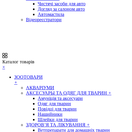
Чистячі засоби для авто
Догляд за салоном авто
Автомастила
Відеореєстратори
Каталог товарів
×
ЗООТОВАРИ
+
АКВАРІУМИ
АКСЕСУАРЫ ТА ОДЯГ ДЛЯ ТВАРИН
+
Амуніція та аксесуари
Одяг для тварин
Повідці для тварин
Нашийники
Шлейки для тварин
ЗДОРОВ’Я ТА ЛІКУВАННЯ
+
Ветпрепарати для домашніх тварин