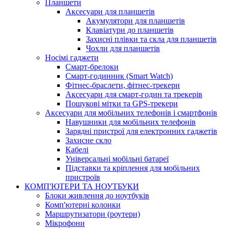
Планшети
Аксесуари для планшетів
Акумулятори для планшетів
Клавіатури до планшетів
Захисні плівки та скла для планшетів
Чохли для планшетів
Носімі гаджети
Смарт-брелоки
Смарт-годинник (Smart Watch)
Фітнес-браслети, фітнес-трекери
Аксесуари для смарт-годин та трекерів
Пошукові мітки та GPS-трекери
Аксесуари для мобільних телефонів і смартфонів
Навушники для мобільних телефонів
Зарядні пристрої для електронних гаджетів
Захисне скло
Кабелі
Універсальні мобільні батареї
Підставки та кріплення для мобільних
пристроїв
КОМП'ЮТЕРИ ТА НОУТБУКИ
Блоки живлення до ноутбуків
Комп'ютерні колонки
Маршрутизатори (роутери)
Мікрофони