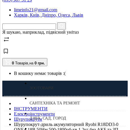
limeinfo21@gmail.com
Харків, Київ, Дніпро, Одеса, Львів
Я шукаю, наприклад,
підвісний унітаз
0
Товарів,
на
0
грн.
В кошику немає товарів :(
ЗООТОВАРИ
САНТЕХНІКА ТА РЕМОНТ
ІНСТРУМЕНТИ
Електроінструменти
ДАЧА, САД, ГОРОД
Шурупокрути
Шурупокрут-дриль акумуляторний Ryobi R18DD3-0
ONE+ 18В 50Нм 500·1800об·хв 1.2кг без АКБ та ЗП