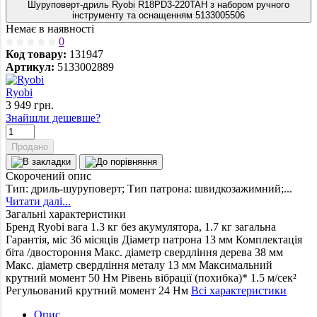
Шуруповерт-дриль Ryobi R18PD3-220TAH з набором ручного
інструменту та оснащенням 5133005506
Немає в наявності
0
Код товару:
131947
Артикул:
5133002889
Ryobi
3 949
грн.
Знайшли дешевше?
Продано
Скорочений опис
Тип: дриль-шуруповерт; Тип патрона: швидкозажимний;...
Читати далі...
Загальні характеристики
Бренд
Ryobi
вага
1.3 кг без акумулятора, 1.7 кг загальна
Гарантія, міс
36 місяців
Діаметр патрона
13 мм
Комплектація
біта /двостороння
Макс. діаметр свердління дерева
38 мм
Макс. діаметр свердління металу
13 мм
Максимальний
крутний момент
50 Нм
Рівень вібрації (похибка)*
1.5 м/сек²
Регульований крутний момент
24 Нм
Всі характеристики
Опис