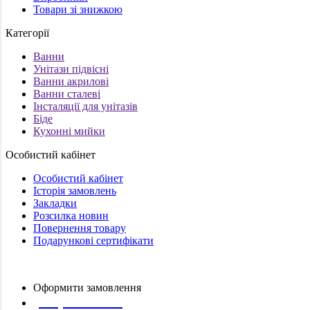
Товари зі знижкою
Категорії
Ванни
Унітази підвісні
Ванни акрилові
Ванни сталеві
Інсталяції для унітазів
Біде
Кухонні мийки
Особистий кабінет
Особистий кабінет
Історія замовлень
Закладки
Розсилка новин
Повернення товару
Подарункові сертифікати
Оформити замовлення
(097) 309 02 05