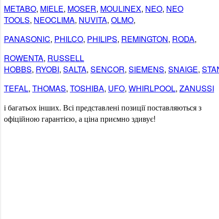
METABO
,
MIELE
,
MOSER
,
MOULINEX
,
NEO
,
NEO
TOOLS
,
NEOCLIMA
,
NUVITA
,
OLMO
,
PANASONIC
,
PHILCO
,
PHILIPS
,
REMINGTON
,
RODA
,
ROWENTA
,
RUSSELL
HOBBS
,
RYOBI
,
SALTA
,
SENCOR
,
SIEMENS
,
SNAIGE
,
STA
TEFAL
,
THOMAS
,
TOSHIBA
,
UFO
,
WHIRLPOOL
,
ZANUSSI
і
багатьох
інших
.
Всі
представлені
позиції
поставляються
з
офіційною гарантією
,
а
ціна
приємно
здивує
!