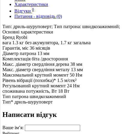
Характеристики
0
Відгуки
Питання - відповідь (0)
Тип: дриль-шуруповерт; Тип патрона: швидкозажимний;
Основні характеристики
Бренд
Ryobi
вага
1.3 кг без акумулятора, 1.7 кг загальна
Гарантія, міс
36 місяців
Діаметр патрона
13 мм
Комплектація
біта /двостороння
Макс. діаметр свердління дерева
38 мм
Макс. діаметр свердління металу
13 мм
Максимальний крутний момент
50 Нм
Рівень вібрації (похибка)*
1.5 м/сек²
Регульований крутний момент
24 Нм
споживана потужність, Вт
18 Вт
Тип патрона
швидкозажимний
Тип*
дриль-шуруповерт
Написати відгук
Ваше ім’я:
Рейтинг