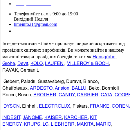
(095) 907 51 29
Телефонуйте нам з 9:00 до 19:00
Вихідний Неділя
limeinfo21@gmail.com
Замовити дзвінок
Інтернет
-
магазин
«
Лайм
»
пропонує
широкий
асортимент
від
провідних
світових
виробників
.
Ви
можете
знайти
в
нашому
магазині
товари
провідних
брендів
,
таких
як
Hansgrohe
,
Grohe
,
Devit
,
KOLO
,
LAUFEN
,
VILLEROY & BOCH
,
RAVAK
,
Cersanit
,
Geberit
,
Paladii
,
Gustavsberg
,
Duravit
,
Blanco
,
Chaffoteaux,
ARDESTO
,
Ariston
,
BALLU
, Beko, Bormioli
Rocco, Bosch,
BROTHER
,
CANDY
,
CARRIER
,
CATA
,
COOP
DYSON
, Einhell,
ELECTROLUX
, Fiskars,
FRANKE
,
GOREN
INDESIT
,
JANOME
,
KAISER
,
KARCHER
,
KIT
ENERGY
,
KRUPS
,
LG
,
LIEBHERR
,
MAKITA
,
MARIO
,