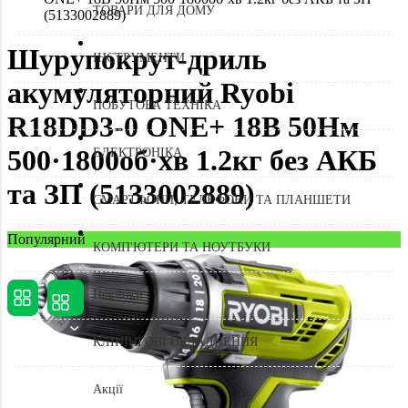
ТОВАРИ ДЛЯ ДОМУ
(5133002889)
Шурупокрут-дриль
ІНСТРУМЕНТИ
акумуляторний Ryobi
ПОБУТОВА ТЕХНІКА
R18DD3-0 ONE+ 18В 50Нм
500·1800об·хв 1.2кг без АКБ
ЕЛЕКТРОНІКА
та ЗП (5133002889)
СМАРТФОНИ, ТЕЛЕФОНИ ТА ПЛАНШЕТИ
Популярний
КОМП'ЮТЕРИ ТА НОУТБУКИ
Новинки
КЛІНІНГОВІ ОБЛАДНЕННЯ
Акції