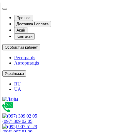
Про нас
Доставка і оплата
Акції
Контакти
Особистий кабінет
Реєстрація
Авторизація
Українська
RU
UA
(097) 309 02 05
(095) 907 51 29