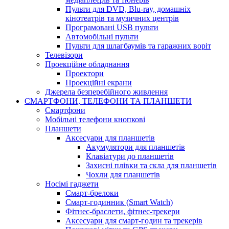
Пульти для DVD, Blu-ray, домашніх
кінотеатрів та музичних центрів
Програмовані USB пульти
Автомобільні пульти
Пульти для шлагбаумів та гаражних воріт
Телевізори
Проекційне обладнання
Проектори
Проекційні екрани
Джерела безперебійного живлення
СМАРТФОНИ, ТЕЛЕФОНИ ТА ПЛАНШЕТИ
Смартфони
Мобільні телефони кнопкові
Планшети
Аксесуари для планшетів
Акумулятори для планшетів
Клавіатури до планшетів
Захисні плівки та скла для планшетів
Чохли для планшетів
Носімі гаджети
Смарт-брелоки
Смарт-годинник (Smart Watch)
Фітнес-браслети, фітнес-трекери
Аксесуари для смарт-годин та трекерів