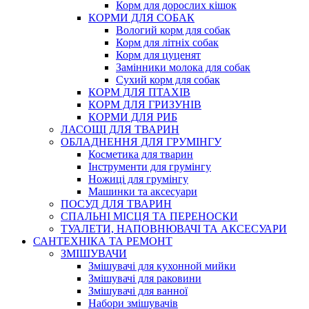
Корм для дорослих кішок
КОРМИ ДЛЯ СОБАК
Вологий корм для собак
Корм для літніх собак
Корм для цуценят
Замінники молока для собак
Сухий корм для собак
КОРМ ДЛЯ ПТАХІВ
КОРМ ДЛЯ ГРИЗУНІВ
КОРМИ ДЛЯ РИБ
ЛАСОЩІ ДЛЯ ТВАРИН
ОБЛАДНЕННЯ ДЛЯ ГРУМІНГУ
Косметика для тварин
Інструменти для грумінгу
Ножиці для грумінгу
Машинки та аксесуари
ПОСУД ДЛЯ ТВАРИН
СПАЛЬНІ МІСЦЯ ТА ПЕРЕНОСКИ
ТУАЛЕТИ, НАПОВНЮВАЧІ ТА АКСЕСУАРИ
САНТЕХНІКА ТА РЕМОНТ
ЗМІШУВАЧИ
Змішувачі для кухонной мийки
Змішувачі для раковини
Змішувачі для ванної
Набори змішувачів