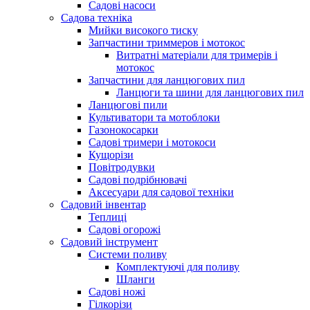
Cадові насоси
Садова техніка
Мийки високого тиску
Запчастини триммеров і мотокос
Витратні матеріали для тримерів і
мотокос
Запчастини для ланцюгових пил
Ланцюги та шини для ланцюгових пил
Ланцюгові пили
Культиватори та мотоблоки
Газонокосарки
Садові тримери і мотокоси
Кущорізи
Повітродувки
Садові подрібнювачі
Аксесуари для садової техніки
Садовий інвентар
Теплиці
Садові огорожі
Садовий інструмент
Системи поливу
Комплектуючі для поливу
Шланги
Садові ножі
Гілкорізи