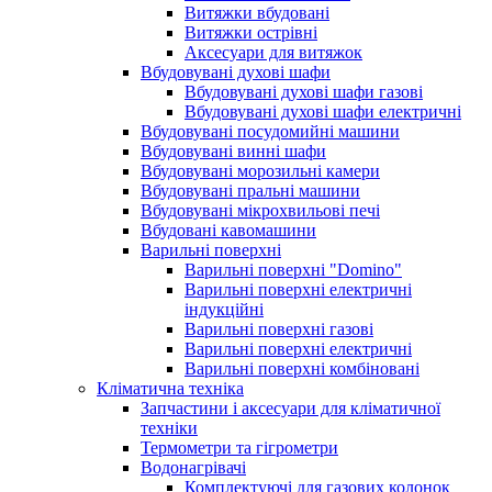
Витяжки вбудовані
Витяжки острівні
Аксесуари для витяжок
Вбудовувані духові шафи
Вбудовувані духові шафи газові
Вбудовувані духові шафи електричні
Вбудовувані посудомийні машини
Вбудовувані винні шафи
Вбудовувані морозильні камери
Вбудовувані пральні машини
Вбудовувані мікрохвильові печі
Вбудовані кавомашини
Варильні поверхні
Варильні поверхні "Domino"
Варильні поверхні електричні
індукційні
Варильні поверхні газові
Варильні поверхні електричні
Варильні поверхні комбіновані
Кліматична техніка
Запчастини і аксесуари для кліматичної
техніки
Термометри та гігрометри
Водонагрівачі
Комплектуючі для газових колонок