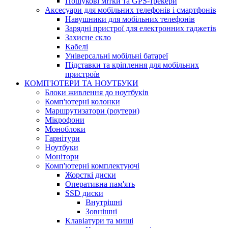
Пошукові мітки та GPS-трекери
Аксесуари для мобільних телефонів і смартфонів
Навушники для мобільних телефонів
Зарядні пристрої для електронних гаджетів
Захисне скло
Кабелі
Універсальні мобільні батареї
Підставки та кріплення для мобільних
пристроїв
КОМП'ЮТЕРИ ТА НОУТБУКИ
Блоки живлення до ноутбуків
Комп'ютерні колонки
Маршрутизатори (роутери)
Мікрофони
Моноблоки
Гарнітури
Ноутбуки
Монітори
Комп'ютерні комплектуючі
Жорсткі диски
Оперативна пам'ять
SSD диски
Внутрішні
Зовнішні
Клавіатури та миші