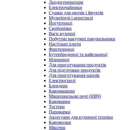
Льодогенератори
Електрочайники
Сушки для овочів і фруктів
Мультіпечі і аерогрилі
Йогуртниці
Скиборізки
Ваги кухонні
Побутові вакуумні пакувальники
Настільні плити
Фритюрниці
Бутербродниці та вафельниці
Млинниці
Для приготування продуктів
Для підготовки продуктів
Для приготування напоїв
Електрогрилі
Блендери
Кавомашини
Мікрохвильові печі (НВЧ)
Кавоварки
Тостери
Пароварки
Аксесуари для кухонної техніки
Кавомолки
Міксери