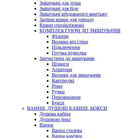
Змішувачі для душа
Змішувачі для біде
Змішувачі вбудованого монтажу
Запірні крани для уріналу
Крани спеціалізовані
КОМПЛЕКТУЮЧІ ДО ЗМІШУВАЧІВ
Фільтри
Виливи від стіни
Підключення
Гнучка підводка
Запчастини до змішувачів
Шланги
Аератори
Виливи для змішувачів
Картриджі
Різне
Ручки
Перемикання
Букси
ВАННИ, ДУШОВІ КАБІНИ, БОКСИ
Душова кабіна
Душовою бокс
Ванни
Ванна сталева
Ванна кам'яна