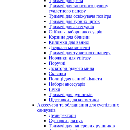
Тримачі для фена
Тримачі для запасного рулону
туалетного паперу
Тримачі для освіжувача повітря
Тримачі для зубних щіток
Тримачі для аксесуарів
Стійки - набори аксесуарів
Корзина для білизни
Килимки для ванної
Дзеркала косметичні
Тримачі для туалетного паперу
Йоржики для унітазу
Поручні
Дозатори рідкого мила
Склянки
Полиці для ванної кімнати
Набори аксесуарів
Гачки
Тримачі для рушників
Підставки для косметики
Аксесуари та обладнання для суспільних
санвузлів
Дезінфектори
Сушарки для рук
Тримачі для паперових рушників