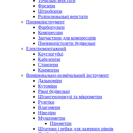
Точильні верстати
Фрезери
Штроборізи
Розпилювальні верстати
Пневмоінструмент
Фарбопульти
Компресори
Запчастини для компресорів
Пневмопістолети будівельні
Електромонтажний
Круглогубці
Кабелерізи
Стрипери
Кримпери
Вимірювально-розмічальний інструмент
Дальноміри
Кутоміри
Рівні будівельні
Штангенциркулі та мікрометри
Рулетки
Влагомери
Нівеліри
Мультиметри
Пірометри
Штативи і рейки для лазерних рівнів