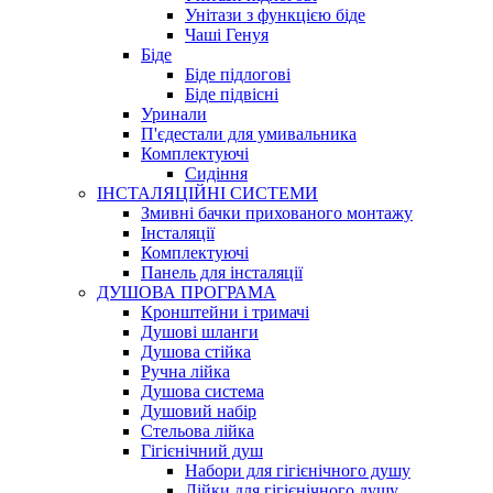
Унітази з функцією біде
Чаші Генуя
Біде
Біде підлогові
Біде підвісні
Уринали
П'єдестали для умивальника
Комплектуючі
Сидіння
ІНСТАЛЯЦІЙНІ СИСТЕМИ
Змивні бачки прихованого монтажу
Інсталяції
Комплектуючі
Панель для інсталяції
ДУШОВА ПРОГРАМА
Кронштейни і тримачі
Душові шланги
Душова стійка
Ручна лійка
Душова система
Душовий набір
Стельова лійка
Гігієнічний душ
Набори для гігієнічного душу
Лійки для гігієнічного душу