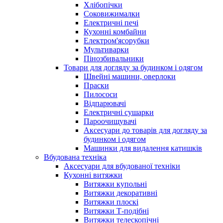
Хлібопічки
Соковижималки
Електричні печі
Кухонні комбайни
Електром'ясорубки
Мультиварки
Пінозбивальники
Товари для догляду за будинком і одягом
Швейні машини, оверлоки
Праски
Пилососи
Відпарювачі
Електричні сушарки
Пароочищувачі
Аксесуари до товарів для догляду за
будинком і одягом
Машинки для видалення катишків
Вбудована техніка
Аксесуари для вбудованої техніки
Кухонні витяжки
Витяжки купольні
Витяжки декоративні
Витяжки плоскі
Витяжки Т-подібні
Витяжки телескопічні