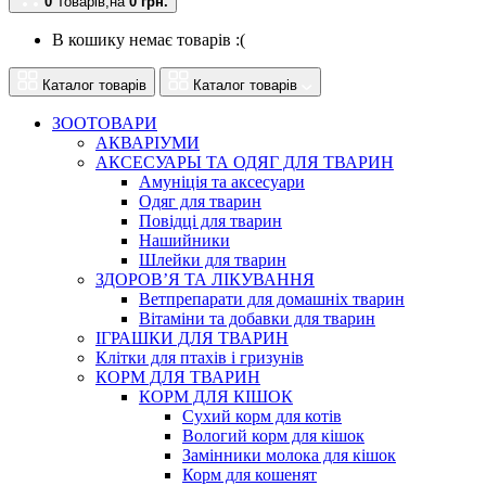
0
Товарів,
на
0
грн.
В кошику немає товарів :(
Каталог товарів
Каталог товарів
ЗООТОВАРИ
АКВАРІУМИ
АКСЕСУАРЫ ТА ОДЯГ ДЛЯ ТВАРИН
Амуніція та аксесуари
Одяг для тварин
Повідці для тварин
Нашийники
Шлейки для тварин
ЗДОРОВ’Я ТА ЛІКУВАННЯ
Ветпрепарати для домашніх тварин
Вітаміни та добавки для тварин
ІГРАШКИ ДЛЯ ТВАРИН
Клітки для птахів і гризунів
КОРМ ДЛЯ ТВАРИН
КОРМ ДЛЯ КІШОК
Сухий корм для котів
Вологий корм для кішок
Замінники молока для кішок
Корм для кошенят