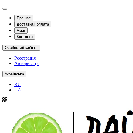
Про нас
Доставка і оплата
Акції
Контакти
Особистий кабінет
Реєстрація
Авторизація
Українська
RU
UA