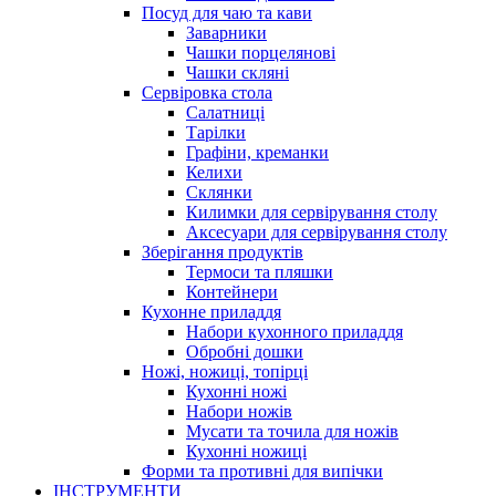
Посуд для чаю та кави
Заварники
Чашки порцелянові
Чашки скляні
Сервіровка стола
Салатниці
Тарілки
Графіни, креманки
Келихи
Склянки
Килимки для сервірування столу
Аксесуари для сервірування столу
Зберігання продуктів
Термоси та пляшки
Контейнери
Кухонне приладдя
Набори кухонного приладдя
Обробні дошки
Ножі, ножиці, топірці
Кухонні ножі
Набори ножів
Мусати та точила для ножів
Кухонні ножиці
Форми та противні для випічки
ІНСТРУМЕНТИ