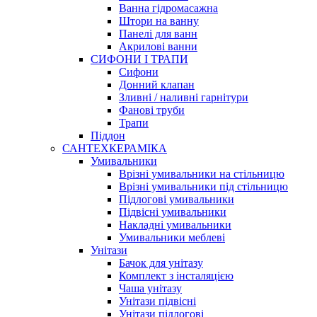
Ванна гідромасажна
Штори на ванну
Панелі для ванн
Акрилові ванни
СИФОНИ І ТРАПИ
Сифони
Донний клапан
Зливні / наливні гарнітури
Фанові труби
Трапи
Піддон
САНТЕХКЕРАМІКА
Умивальники
Врізні умивальники на стільницю
Врізні умивальники під стільницю
Підлогові умивальники
Підвісні умивальники
Накладні умивальники
Умивальники меблеві
Унітази
Бачок для унітазу
Комплект з інсталяцією
Чаша унітазу
Унітази підвісні
Унітази підлогові