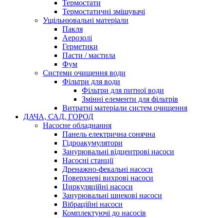
Термостати
Термостатичні змішувачі
Ущільнювальні матеріали
Пакля
Аерозолі
Герметики
Пасти / мастила
Фум
Системи очищення води
Фільтри для води
Фільтри для питної води
Змінні елементи для фільтрів
Витратні матеріали систем очищення
ДАЧА, САД, ГОРОД
Насосне обладнання
Панель електрична сонячна
Гідроакумулятори
Занурювальні відцентрові насоси
Насосні станції
Дренажно-фекальні насоси
Поверхневі вихрові насоси
Циркуляційні насоси
Занурювальні шнекові насоси
Вібраційні насоси
Комплектуючі до насосів