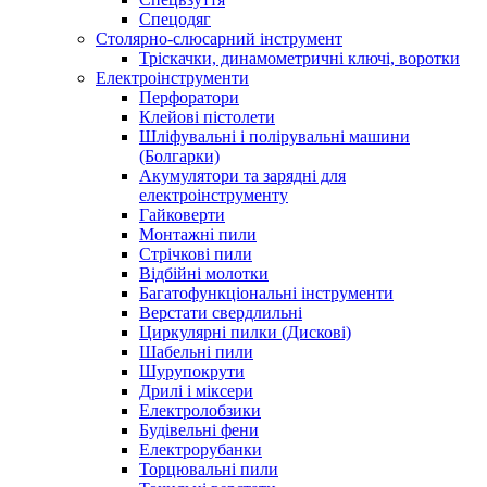
Спецодяг
Столярно-слюсарний інструмент
Тріскачки, динамометричні ключі, воротки
Електроінструменти
Перфоратори
Клейові пістолети
Шліфувальні і полірувальні машини
(Болгарки)
Акумулятори та зарядні для
електроінструменту
Гайковерти
Монтажні пили
Стрічкові пили
Відбійні молотки
Багатофункціональні інструменти
Верстати свердлильні
Циркулярні пилки (Дискові)
Шабельні пили
Шурупокрути
Дрилі і міксери
Електролобзики
Будівельні фени
Електрорубанки
Торцювальні пили