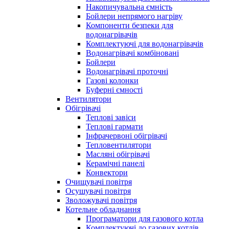
Накопичувальна ємність
Бойлери непрямого нагріву
Компоненти безпеки для
водонагрівачів
Комплектуючі для водонагрівачів
Водонагрівачі комбіновані
Бойлери
Водонагрівачі проточні
Газові колонки
Буферні ємності
Вентилятори
Обігрівачі
Теплові завіси
Теплові гармати
Інфрачервоні обігрівачі
Тепловентилятори
Масляні обігрівачі
Керамічні панелі
Конвектори
Очищувачі повітря
Осушувачі повітря
Зволожувачі повітря
Котельне обладнання
Програматори для газового котла
Комплектуючі до газових котлів