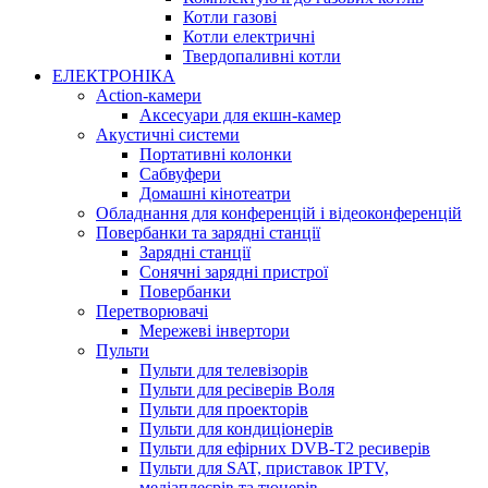
Котли газові
Котли електричні
Твердопаливні котли
ЕЛЕКТРОНІКА
Action-камери
Аксесуари для екшн-камер
Акустичні системи
Портативні колонки
Сабвуфери
Домашні кінотеатри
Обладнання для конференцій і відеоконференцій
Повербанки та зарядні станції
Зарядні станції
Сонячні зарядні пристрої
Повербанки
Перетворювачі
Мережеві інвертори
Пульти
Пульти для телевізорів
Пульти для ресіверів Воля
Пульти для проекторів
Пульти для кондиціонерів
Пульти для ефірних DVB-T2 ресиверів
Пульти для SAT, приставок IPTV,
медіаплеєрів та тюнерів