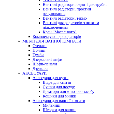
Вентилі радіаторні одно- і двотрубні
Вентилі радіаторні простий
регулювання
Вентилі радіаторні термо
Вентилі для радіаторів з нижнім
підключенням
Кран "Маєвського"
Комплектуючі до радіаторів
МЕБЛІ ДЛЯ ВАННОЇ КІМНАТИ
Стелажі
Полиці
Тумби
Дзеркальні шафи
Шафи-пенали
Дзеркала
АКСЕСУАРИ
Аксесуари для кухні
Відра для сміття
Сушки для посуду
Дозатори для миючого засобу
Кошики для мийки
Аксесуари для ванної кімнати
Мильниці
Шторки для ванни