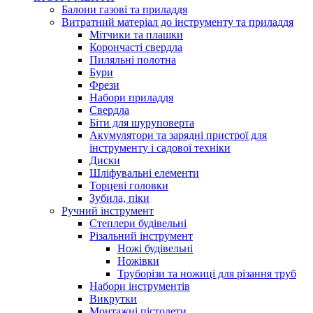
Балони газові та приладдя
Витратний матеріал до інструменту та приладдя
Мітчики та плашки
Корончасті свердла
Пиляльні полотна
Бури
Фрези
Набори приладдя
Свердла
Біти для шуруповерта
Акумулятори та зарядні пристрої для
інструменту і садової техніки
Диски
Шліфувальні елементи
Торцеві головки
Зубила, піки
Ручний інструмент
Степлери будівельні
Різальний інструмент
Ножі будівельні
Ножівки
Труборізи та ножиці для різання труб
Набори інструментів
Викрутки
Монтажні пістолети