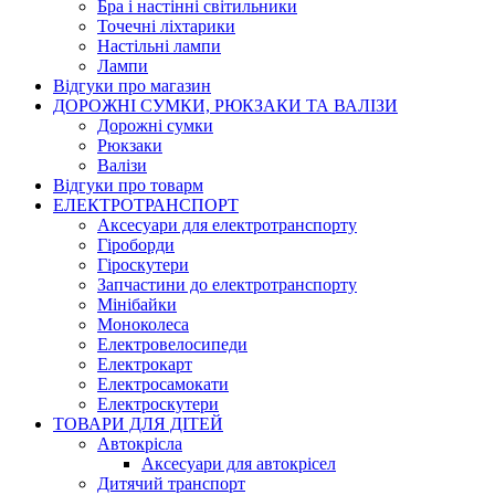
Бра і настінні світильники
Точечні ліхтарики
Настільні лампи
Лампи
Відгуки про магазин
ДОРОЖНІ СУМКИ, РЮКЗАКИ ТА ВАЛІЗИ
Дорожні сумки
Рюкзаки
Валізи
Відгуки про товарм
ЕЛЕКТРОТРАНСПОРТ
Аксесуари для електротранспорту
Гіроборди
Гіроскутери
Запчастини до електротранспорту
Мінібайки
Моноколеса
Електровелосипеди
Електрокарт
Електросамокати
Електроскутери
ТОВАРИ ДЛЯ ДІТЕЙ
Автокрісла
Аксесуари для автокрісел
Дитячий транспорт