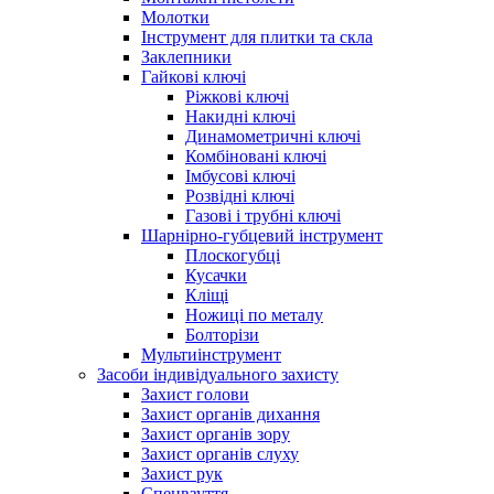
Молотки
Інструмент для плитки та скла
Заклепники
Гайкові ключі
Ріжкові ключі
Накидні ключі
Динамометричні ключі
Комбіновані ключі
Імбусові ключі
Розвідні ключі
Газові і трубні ключі
Шарнірно-губцевий інструмент
Плоскогубцi
Кусачки
Кліщі
Ножиці по металу
Болторізи
Мультиінструмент
Засоби індивідуального захисту
Захист голови
Захист органів дихання
Захист органів зору
Захист органів слуху
Захист рук
Спецвзуття