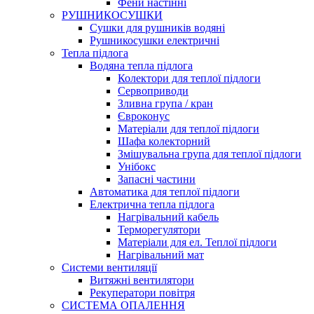
Фени настінні
РУШНИКОСУШКИ
Сушки для рушників водяні
Рушникосушки електричні
Тепла підлога
Водяна тепла підлога
Колектори для теплої підлоги
Сервоприводи
Зливна група / кран
Євроконус
Матеріали для теплої підлоги
Шафа колекторний
Змішувальна група для теплої підлоги
Унібокс
Запасні частини
Автоматика для теплої підлоги
Електрична тепла підлога
Нагрівальний кабель
Терморегулятори
Матеріали для ел. Теплої підлоги
Нагрівальний мат
Системи вентиляції
Витяжні вентилятори
Рекуператори повітря
СИСТЕМА ОПАЛЕННЯ