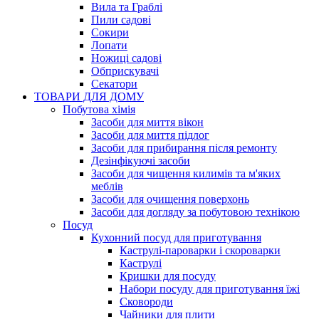
Вила та Граблі
Пили садові
Сокири
Лопати
Ножиці садові
Обприскувачі
Секатори
ТОВАРИ ДЛЯ ДОМУ
Побутова хімія
Засоби для миття вікон
Засоби для миття підлог
Засоби для прибирання після ремонту
Дезінфікуючі засоби
Засоби для чищення килимів та м'яких
меблів
Засоби для очищення поверхонь
Засоби для догляду за побутовою технікою
Посуд
Кухонний посуд для приготування
Каструлі-пароварки і скороварки
Каструлі
Кришки для посуду
Набори посуду для приготування їжі
Сковороди
Чайники для плити