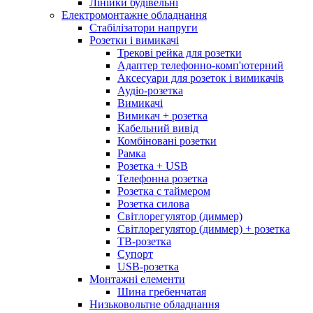
Лінійки будівельні
Електромонтажне обладнання
Стабілізатори напруги
Розетки і вимикачі
Трекові рейка для розетки
Адаптер телефонно-комп'ютерний
Аксесуари для розеток і вимикачів
Аудіо-розетка
Вимикачі
Вимикач + розетка
Кабельний вивід
Комбіновані розетки
Рамка
Розетка + USB
Телефонна розетка
Розетка с таймером
Розетка силова
Світлорегулятор (диммер)
Світлорегулятор (диммер) + розетка
ТВ-розетка
Супорт
USB-розетка
Монтажні елементи
Шина гребенчатая
Низьковольтне обладнання