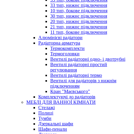
33 тип, нижнє підключення
10 тип, бокове підключення
30 тип, нижнє підключення
20 тип, нижнє підключення
21 тип, нижнє підключення
11 тип, бокове підключення
Алюмінієві радіатори
Радіаторна арматура
Термокомплекти
Термоголовки
Вентилі радіаторні одно- і двотрубні
Вентилі радіаторні простий
регулювання
Вентилі радіаторні термо
Вентилі для радіаторів з нижнім
підключенням
Кран "Маєвського"
Комплектуючі до радіаторів
МЕБЛІ ДЛЯ ВАННОЇ КІМНАТИ
Стелажі
Полиці
Тумби
Дзеркальні шафи
Шафи-пенали