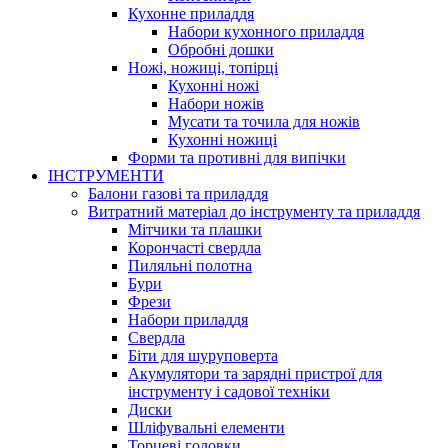
Кухонне приладдя
Набори кухонного приладдя
Обробні дошки
Ножі, ножиці, топірці
Кухонні ножі
Набори ножів
Мусати та точила для ножів
Кухонні ножиці
Форми та противні для випічки
ІНСТРУМЕНТИ
Балони газові та приладдя
Витратний матеріал до інструменту та приладдя
Мітчики та плашки
Корончасті свердла
Пиляльні полотна
Бури
Фрези
Набори приладдя
Свердла
Біти для шуруповерта
Акумулятори та зарядні пристрої для
інструменту і садової техніки
Диски
Шліфувальні елементи
Торцеві головки