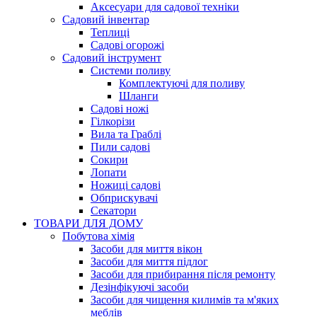
Аксесуари для садової техніки
Садовий інвентар
Теплиці
Садові огорожі
Садовий інструмент
Системи поливу
Комплектуючі для поливу
Шланги
Садові ножі
Гілкорізи
Вила та Граблі
Пили садові
Сокири
Лопати
Ножиці садові
Обприскувачі
Секатори
ТОВАРИ ДЛЯ ДОМУ
Побутова хімія
Засоби для миття вікон
Засоби для миття підлог
Засоби для прибирання після ремонту
Дезінфікуючі засоби
Засоби для чищення килимів та м'яких
меблів