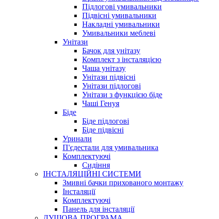
Підлогові умивальники
Підвісні умивальники
Накладні умивальники
Умивальники меблеві
Унітази
Бачок для унітазу
Комплект з інсталяцією
Чаша унітазу
Унітази підвісні
Унітази підлогові
Унітази з функцією біде
Чаші Генуя
Біде
Біде підлогові
Біде підвісні
Уринали
П'єдестали для умивальника
Комплектуючі
Сидіння
ІНСТАЛЯЦІЙНІ СИСТЕМИ
Змивні бачки прихованого монтажу
Інсталяції
Комплектуючі
Панель для інсталяції
ДУШОВА ПРОГРАМА