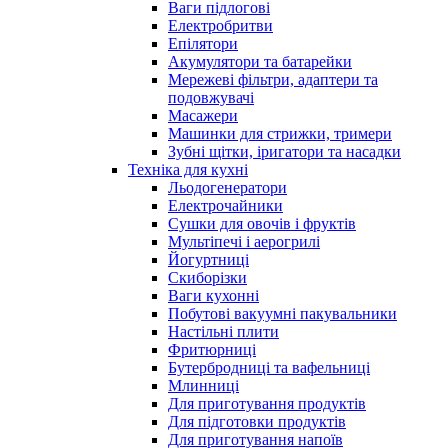
Ваги підлогові
Електробритви
Епілятори
Акумулятори та батарейки
Мережеві фільтри, адаптери та
подовжувачі
Масажери
Машинки для стрижки, тримери
Зубні щітки, іригатори та насадки
Техніка для кухні
Льодогенератори
Електрочайники
Сушки для овочів і фруктів
Мультіпечі і аерогрилі
Йогуртниці
Скиборізки
Ваги кухонні
Побутові вакуумні пакувальники
Настільні плити
Фритюрниці
Бутербродниці та вафельниці
Млинниці
Для приготування продуктів
Для підготовки продуктів
Для приготування напоїв