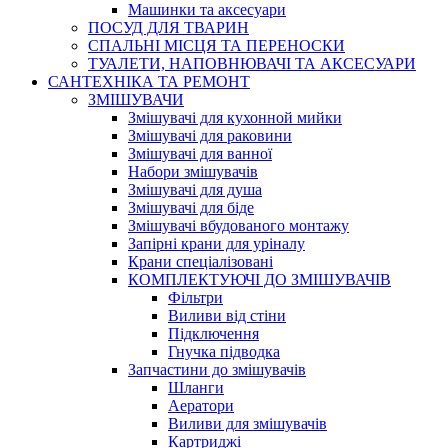
Машинки та аксесуари
ПОСУД ДЛЯ ТВАРИН
СПАЛЬНІ МІСЦЯ ТА ПЕРЕНОСКИ
ТУАЛЕТИ, НАПОВНЮВАЧІ ТА АКСЕСУАРИ
САНТЕХНІКА ТА РЕМОНТ
ЗМІШУВАЧИ
Змішувачі для кухонной мийки
Змішувачі для раковини
Змішувачі для ванної
Набори змішувачів
Змішувачі для душа
Змішувачі для біде
Змішувачі вбудованого монтажу
Запірні крани для уріналу
Крани спеціалізовані
КОМПЛЕКТУЮЧІ ДО ЗМІШУВАЧІВ
Фільтри
Виливи від стіни
Підключення
Гнучка підводка
Запчастини до змішувачів
Шланги
Аератори
Виливи для змішувачів
Картриджі