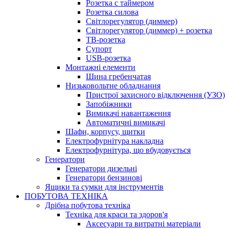
Розетка с таймером
Розетка силова
Світлорегулятор (диммер)
Світлорегулятор (диммер) + розетка
ТВ-розетка
Супорт
USB-розетка
Монтажні елементи
Шина гребенчатая
Низьковольтне обладнання
Пристрої захисного відключення (УЗО)
Запобіжники
Вимикачі навантаження
Автоматичні вимикачі
Шафи, корпусу, щитки
Електрофурнітура накладна
Електрофурнітура, що вбудовується
Генератори
Генератори дизельні
Генератори бензинові
Ящики та сумки для інструментів
ПОБУТОВА ТЕХНІКА
Дрібна побутова техніка
Техніка для краси та здоров'я
Аксесуари та витратні матеріали