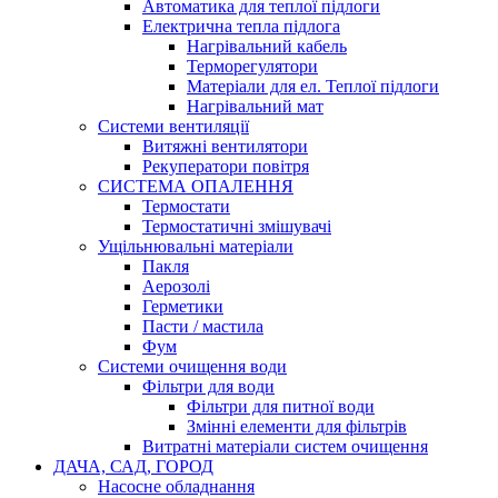
Автоматика для теплої підлоги
Електрична тепла підлога
Нагрівальний кабель
Терморегулятори
Матеріали для ел. Теплої підлоги
Нагрівальний мат
Системи вентиляції
Витяжні вентилятори
Рекуператори повітря
СИСТЕМА ОПАЛЕННЯ
Термостати
Термостатичні змішувачі
Ущільнювальні матеріали
Пакля
Аерозолі
Герметики
Пасти / мастила
Фум
Системи очищення води
Фільтри для води
Фільтри для питної води
Змінні елементи для фільтрів
Витратні матеріали систем очищення
ДАЧА, САД, ГОРОД
Насосне обладнання