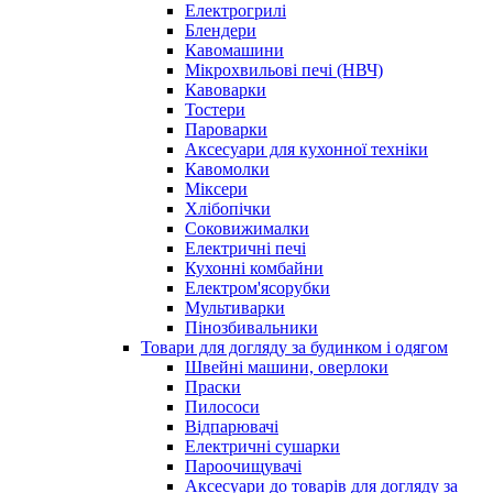
Електрогрилі
Блендери
Кавомашини
Мікрохвильові печі (НВЧ)
Кавоварки
Тостери
Пароварки
Аксесуари для кухонної техніки
Кавомолки
Міксери
Хлібопічки
Соковижималки
Електричні печі
Кухонні комбайни
Електром'ясорубки
Мультиварки
Пінозбивальники
Товари для догляду за будинком і одягом
Швейні машини, оверлоки
Праски
Пилососи
Відпарювачі
Електричні сушарки
Пароочищувачі
Аксесуари до товарів для догляду за