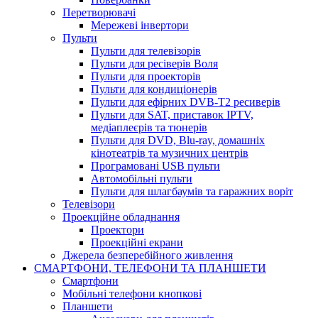
Перетворювачі
Мережеві інвертори
Пульти
Пульти для телевізорів
Пульти для ресіверів Воля
Пульти для проекторів
Пульти для кондиціонерів
Пульти для ефірних DVB-T2 ресиверів
Пульти для SAT, приставок IPTV,
медіаплеєрів та тюнерів
Пульти для DVD, Blu-ray, домашніх
кінотеатрів та музичних центрів
Програмовані USB пульти
Автомобільні пульти
Пульти для шлагбаумів та гаражних воріт
Телевізори
Проекційне обладнання
Проектори
Проекційні екрани
Джерела безперебійного живлення
СМАРТФОНИ, ТЕЛЕФОНИ ТА ПЛАНШЕТИ
Смартфони
Мобільні телефони кнопкові
Планшети