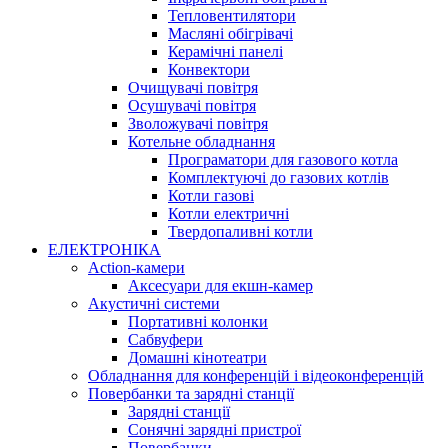
Тепловентилятори
Масляні обігрівачі
Керамічні панелі
Конвектори
Очищувачі повітря
Осушувачі повітря
Зволожувачі повітря
Котельне обладнання
Програматори для газового котла
Комплектуючі до газових котлів
Котли газові
Котли електричні
Твердопаливні котли
ЕЛЕКТРОНІКА
Action-камери
Аксесуари для екшн-камер
Акустичні системи
Портативні колонки
Сабвуфери
Домашні кінотеатри
Обладнання для конференцій і відеоконференцій
Повербанки та зарядні станції
Зарядні станції
Сонячні зарядні пристрої
Повербанки