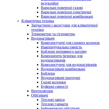
індукційні
Варильні поверхні газові
Варильні поверхні електричні
Варильні поверхні комбіновані
Кліматична техніка
Запчастини і аксесуари для кліматичної
техніки
Термометри та гігрометри
Водонагрівачі
Комплектуючі для газових колонок
Накопичувальна ємність
Бойлери непрямого нагріву
Компоненти безпеки для
водонагрівачів
Комплектуючі для водонагрівачів
Водонагрівачі комбіновані
Бойлери
Водонагрівачі проточні
Газові колонки
Буферні ємності
Вентилятори
Обігрівачі
Теплові завіси
Теплові гармати
Інфрачервоні обігрівачі