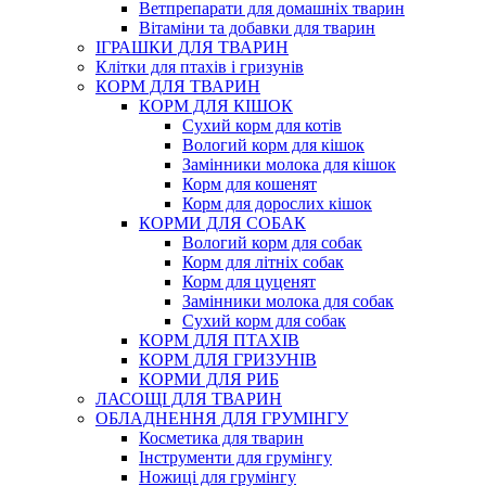
Ветпрепарати для домашніх тварин
Вітаміни та добавки для тварин
ІГРАШКИ ДЛЯ ТВАРИН
Клітки для птахів і гризунів
КОРМ ДЛЯ ТВАРИН
КОРМ ДЛЯ КІШОК
Сухий корм для котів
Вологий корм для кішок
Замінники молока для кішок
Корм для кошенят
Корм для дорослих кішок
КОРМИ ДЛЯ СОБАК
Вологий корм для собак
Корм для літніх собак
Корм для цуценят
Замінники молока для собак
Сухий корм для собак
КОРМ ДЛЯ ПТАХІВ
КОРМ ДЛЯ ГРИЗУНІВ
КОРМИ ДЛЯ РИБ
ЛАСОЩІ ДЛЯ ТВАРИН
ОБЛАДНЕННЯ ДЛЯ ГРУМІНГУ
Косметика для тварин
Інструменти для грумінгу
Ножиці для грумінгу