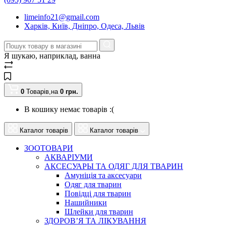
limeinfo21@gmail.com
Харків, Київ, Дніпро, Одеса, Львів
Я шукаю, наприклад,
ванна
0
Товарів,
на
0
грн.
В кошику немає товарів :(
Каталог товарів
Каталог товарів
ЗООТОВАРИ
АКВАРІУМИ
АКСЕСУАРЫ ТА ОДЯГ ДЛЯ ТВАРИН
Амуніція та аксесуари
Одяг для тварин
Повідці для тварин
Нашийники
Шлейки для тварин
ЗДОРОВ’Я ТА ЛІКУВАННЯ