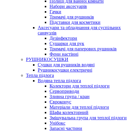
Полиці для ванної кімнати
Набори аксесуарів
Гачки
Тримачі для рушників
Підставки для косметики
Аксесуари та обладнання для суспільних
санвузлів
Дезінфектори
Сушарки для рук
Тримачі для паперових рушників
Фени настінні
РУШНИКОСУШКИ
Сушки для рушників водяні
Рушникосушки електричні
Тепла підлога
Водяна тепла підлога
Колектори для теплої підлоги
Сервоприводи
Зливна група / кран
Євроконус
Матеріали для теплої підлоги
Шафа колекторний
Змішувальна група для теплої підлоги
Унібокс
Запасні частини