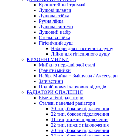
Кронштейни і тримачі
Душові шланги
Душова стійка
Ручна лійка
Душова система
Душовий набір
Стельова лійка
Гігієнічний душ
Набори для гігієнічного душу
Лійки для гігієнічного душу
КУХОННІ МИЙКИ
Мийки з нержавіючої сталі
Гранітні мийки
Набір. Мийка + Змішувач / Аксесуари
Запчастини
Подрібнювачі харчових відходів
РАДІАТОРИ ОПАЛЕННЯ
Біметалічні радіатори
Сталеві панельні радіатори
30 тип, бокове підключення
22 тип, бокове підключення
11 тип, нижнє підключення
22 тип, нижнє підключення
20 тип, бокове підключення
33 тип, бокове підключення