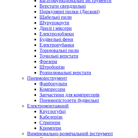
Багатофункціональні інструменти
Верстати свердлильні
Циркулярні пилки (Дискові)
Шабельні пили
Шурупокрути
Дрилі і міксери
Електролобзики
Будівельні фени
Електрорубанки
Торцювальні пили
Точильні верстати
Фрезери
Штроборізи
Розпилювальні верстати
Пневмоінструмент
Фарбопульти
Компресори
Запчастини для компресорів
Пневмопістолети будівельні
Електромонтажний
Круглогубці
Кабелерізи
Стрипери
Кримпери
Вимірювально-розмічальний інструмент