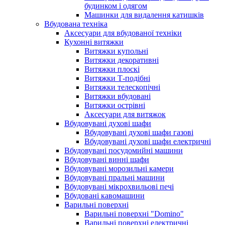
будинком і одягом
Машинки для видалення катишків
Вбудована техніка
Аксесуари для вбудованої техніки
Кухонні витяжки
Витяжки купольні
Витяжки декоративні
Витяжки плоскі
Витяжки Т-подібні
Витяжки телескопічні
Витяжки вбудовані
Витяжки острівні
Аксесуари для витяжок
Вбудовувані духові шафи
Вбудовувані духові шафи газові
Вбудовувані духові шафи електричні
Вбудовувані посудомийні машини
Вбудовувані винні шафи
Вбудовувані морозильні камери
Вбудовувані пральні машини
Вбудовувані мікрохвильові печі
Вбудовані кавомашини
Варильні поверхні
Варильні поверхні "Domino"
Варильні поверхні електричні