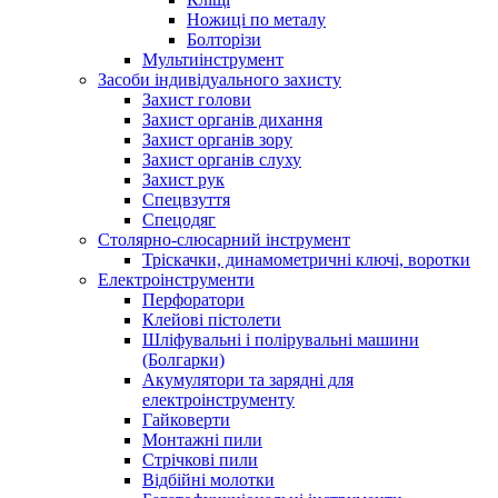
Ножиці по металу
Болторізи
Мультиінструмент
Засоби індивідуального захисту
Захист голови
Захист органів дихання
Захист органів зору
Захист органів слуху
Захист рук
Спецвзуття
Спецодяг
Столярно-слюсарний інструмент
Тріскачки, динамометричні ключі, воротки
Електроінструменти
Перфоратори
Клейові пістолети
Шліфувальні і полірувальні машини
(Болгарки)
Акумулятори та зарядні для
електроінструменту
Гайковерти
Монтажні пили
Стрічкові пили
Відбійні молотки