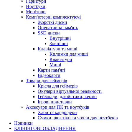
Гарнітури
Ноутбуки
Монітори
Комп'ютерні комплектуючі
Жорсткі диски
Оперативна пам'ять
SSD диски
Внутрішні
Зовнішні
Клавіатури та миші
Килимки для миші
Клавіатури
Миші
Карти пам'яті
Відеокарти
Товари для геймерів
Крісла для геймерів
Окуляри віртуальної реальності
Геймпади, джойстики, кермо
Ігрові приставки
Аксесуари для ПК та ноутбуків
Хаби та кардрідери
Сумки, рюкзаки та чохли для ноутбуків
Новинки
КЛІНІНГОВІ ОБЛАДНЕННЯ