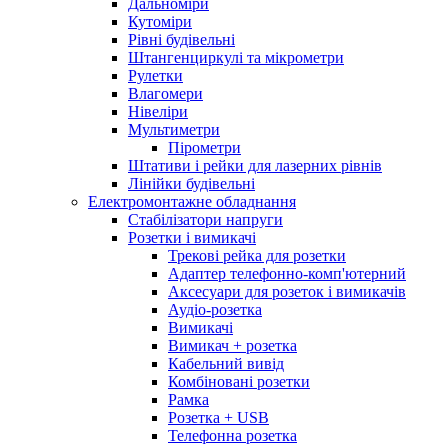
Дальноміри
Кутоміри
Рівні будівельні
Штангенциркулі та мікрометри
Рулетки
Влагомери
Нівеліри
Мультиметри
Пірометри
Штативи і рейки для лазерних рівнів
Лінійки будівельні
Електромонтажне обладнання
Стабілізатори напруги
Розетки і вимикачі
Трекові рейка для розетки
Адаптер телефонно-комп'ютерний
Аксесуари для розеток і вимикачів
Аудіо-розетка
Вимикачі
Вимикач + розетка
Кабельний вивід
Комбіновані розетки
Рамка
Розетка + USB
Телефонна розетка