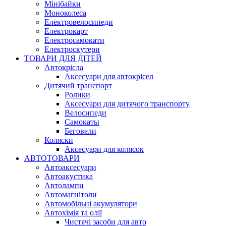
Мінібайки
Моноколеса
Електровелосипеди
Електрокарт
Електросамокати
Електроскутери
ТОВАРИ ДЛЯ ДІТЕЙ
Автокрісла
Аксесуари для автокрісел
Дитячий транспорт
Ролики
Аксесуари для дитячого транспорту
Велосипеди
Самокаты
Беговели
Коляски
Аксесуари для колясок
АВТОТОВАРИ
Автоаксесуари
Автоакустика
Автолампи
Автомагнітоли
Автомобільні акумулятори
Автохімія та олії
Чистячі засоби для авто