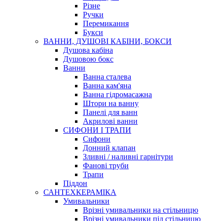
Різне
Ручки
Перемикання
Букси
ВАННИ, ДУШОВІ КАБІНИ, БОКСИ
Душова кабіна
Душовою бокс
Ванни
Ванна сталева
Ванна кам'яна
Ванна гідромасажна
Штори на ванну
Панелі для ванн
Акрилові ванни
СИФОНИ І ТРАПИ
Сифони
Донний клапан
Зливні / наливні гарнітури
Фанові труби
Трапи
Піддон
САНТЕХКЕРАМІКА
Умивальники
Врізні умивальники на стільницю
Врізні умивальники під стільницю