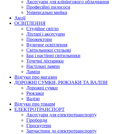
Аксесуари для клінінгового обладнання
Професійні пилососи
Універсальні мийки
Акції
ОСВІТЛЕННЯ
Студійне світло
Ліхтарі і аксесуари
Прожектори
Вуличне освітлення
Світильники стельові
Бра і настінні світильники
Точечні ліхтарики
Настільні лампи
Лампи
Відгуки про магазин
ДОРОЖНІ СУМКИ, РЮКЗАКИ ТА ВАЛІЗИ
Дорожні сумки
Рюкзаки
Валізи
Відгуки про товарм
ЕЛЕКТРОТРАНСПОРТ
Аксесуари для електротранспорту
Гіроборди
Гіроскутери
Запчастини до електротранспорту