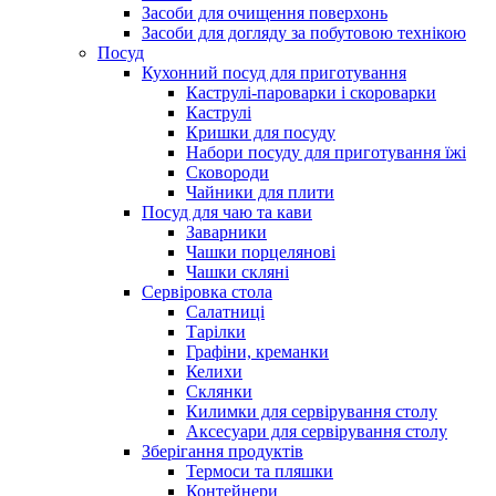
Засоби для очищення поверхонь
Засоби для догляду за побутовою технікою
Посуд
Кухонний посуд для приготування
Каструлі-пароварки і скороварки
Каструлі
Кришки для посуду
Набори посуду для приготування їжі
Сковороди
Чайники для плити
Посуд для чаю та кави
Заварники
Чашки порцелянові
Чашки скляні
Сервіровка стола
Салатниці
Тарілки
Графіни, креманки
Келихи
Склянки
Килимки для сервірування столу
Аксесуари для сервірування столу
Зберігання продуктів
Термоси та пляшки
Контейнери