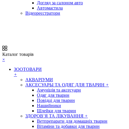
Догляд за салоном авто
Автомастила
Відеореєстратори
Каталог товарів
×
ЗООТОВАРИ
+
АКВАРІУМИ
АКСЕСУАРЫ ТА ОДЯГ ДЛЯ ТВАРИН
+
Амуніція та аксесуари
Одяг для тварин
Повідці для тварин
Нашийники
Шлейки для тварин
ЗДОРОВ’Я ТА ЛІКУВАННЯ
+
Ветпрепарати для домашніх тварин
Вітаміни та добавки для тварин