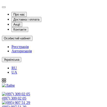
Про нас
Доставка і оплата
Акції
Контакти
Особистий кабінет
Реєстрація
Авторизація
Українська
RU
UA
(097) 309 02 05
(095) 907 51 29