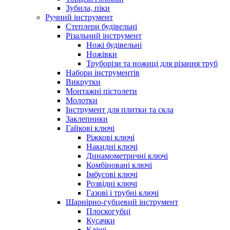
Зубила, піки
Ручний інструмент
Степлери будівельні
Різальний інструмент
Ножі будівельні
Ножівки
Труборізи та ножиці для різання труб
Набори інструментів
Викрутки
Монтажні пістолети
Молотки
Інструмент для плитки та скла
Заклепники
Гайкові ключі
Ріжкові ключі
Накидні ключі
Динамометричні ключі
Комбіновані ключі
Імбусові ключі
Розвідні ключі
Газові і трубні ключі
Шарнірно-губцевий інструмент
Плоскогубцi
Кусачки
Кліщі