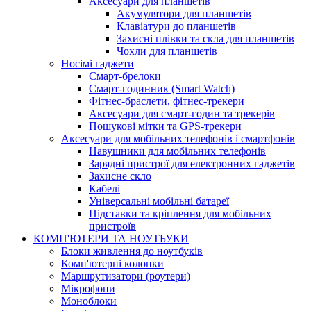
Аксесуари для планшетів
Акумулятори для планшетів
Клавіатури до планшетів
Захисні плівки та скла для планшетів
Чохли для планшетів
Носімі гаджети
Смарт-брелоки
Смарт-годинник (Smart Watch)
Фітнес-браслети, фітнес-трекери
Аксесуари для смарт-годин та трекерів
Пошукові мітки та GPS-трекери
Аксесуари для мобільних телефонів і смартфонів
Навушники для мобільних телефонів
Зарядні пристрої для електронних гаджетів
Захисне скло
Кабелі
Універсальні мобільні батареї
Підставки та кріплення для мобільних
пристроїв
КОМП'ЮТЕРИ ТА НОУТБУКИ
Блоки живлення до ноутбуків
Комп'ютерні колонки
Маршрутизатори (роутери)
Мікрофони
Моноблоки