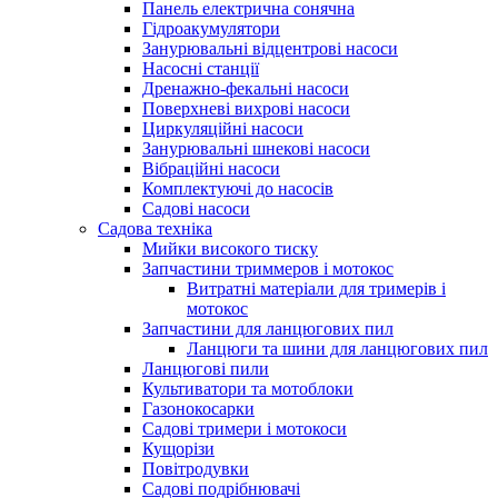
Панель електрична сонячна
Гідроакумулятори
Занурювальні відцентрові насоси
Насосні станції
Дренажно-фекальні насоси
Поверхневі вихрові насоси
Циркуляційні насоси
Занурювальні шнекові насоси
Вібраційні насоси
Комплектуючі до насосів
Cадові насоси
Садова техніка
Мийки високого тиску
Запчастини триммеров і мотокос
Витратні матеріали для тримерів і
мотокос
Запчастини для ланцюгових пил
Ланцюги та шини для ланцюгових пил
Ланцюгові пили
Культиватори та мотоблоки
Газонокосарки
Садові тримери і мотокоси
Кущорізи
Повітродувки
Садові подрібнювачі