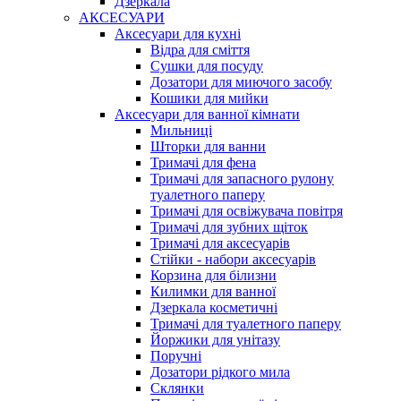
Дзеркала
АКСЕСУАРИ
Аксесуари для кухні
Відра для сміття
Сушки для посуду
Дозатори для миючого засобу
Кошики для мийки
Аксесуари для ванної кімнати
Мильниці
Шторки для ванни
Тримачі для фена
Тримачі для запасного рулону
туалетного паперу
Тримачі для освіжувача повітря
Тримачі для зубних щіток
Тримачі для аксесуарів
Стійки - набори аксесуарів
Корзина для білизни
Килимки для ванної
Дзеркала косметичні
Тримачі для туалетного паперу
Йоржики для унітазу
Поручні
Дозатори рідкого мила
Склянки