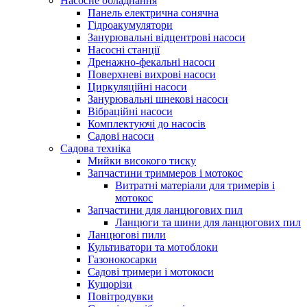
Насосне обладнання
Панель електрична сонячна
Гідроакумулятори
Занурювальні відцентрові насоси
Насосні станції
Дренажно-фекальні насоси
Поверхневі вихрові насоси
Циркуляційні насоси
Занурювальні шнекові насоси
Вібраційні насоси
Комплектуючі до насосів
Cадові насоси
Садова техніка
Мийки високого тиску
Запчастини триммеров і мотокос
Витратні матеріали для тримерів і
мотокос
Запчастини для ланцюгових пил
Ланцюги та шини для ланцюгових пил
Ланцюгові пили
Культиватори та мотоблоки
Газонокосарки
Садові тримери і мотокоси
Кущорізи
Повітродувки