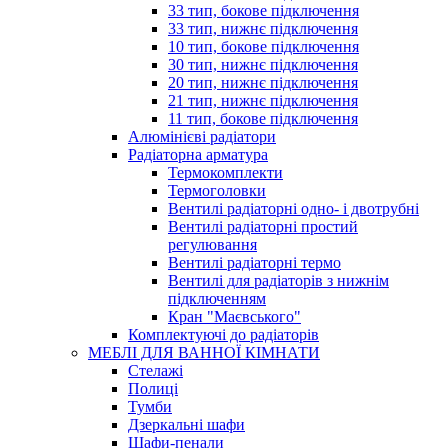
33 тип, бокове підключення
33 тип, нижнє підключення
10 тип, бокове підключення
30 тип, нижнє підключення
20 тип, нижнє підключення
21 тип, нижнє підключення
11 тип, бокове підключення
Алюмінієві радіатори
Радіаторна арматура
Термокомплекти
Термоголовки
Вентилі радіаторні одно- і двотрубні
Вентилі радіаторні простий
регулювання
Вентилі радіаторні термо
Вентилі для радіаторів з нижнім
підключенням
Кран "Маєвського"
Комплектуючі до радіаторів
МЕБЛІ ДЛЯ ВАННОЇ КІМНАТИ
Стелажі
Полиці
Тумби
Дзеркальні шафи
Шафи-пенали