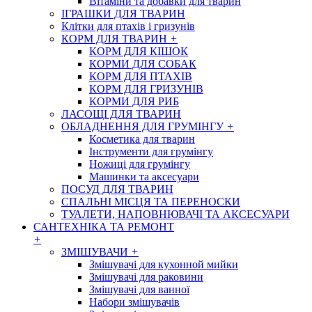
Вітаміни та добавки для тварин
ІГРАШКИ ДЛЯ ТВАРИН
Клітки для птахів і гризунів
КОРМ ДЛЯ ТВАРИН
+
КОРМ ДЛЯ КІШОК
КОРМИ ДЛЯ СОБАК
КОРМ ДЛЯ ПТАХІВ
КОРМ ДЛЯ ГРИЗУНІВ
КОРМИ ДЛЯ РИБ
ЛАСОЩІ ДЛЯ ТВАРИН
ОБЛАДНЕННЯ ДЛЯ ГРУМІНГУ
+
Косметика для тварин
Інструменти для грумінгу
Ножиці для грумінгу
Машинки та аксесуари
ПОСУД ДЛЯ ТВАРИН
СПАЛЬНІ МІСЦЯ ТА ПЕРЕНОСКИ
ТУАЛЕТИ, НАПОВНЮВАЧІ ТА АКСЕСУАРИ
САНТЕХНІКА ТА РЕМОНТ
+
ЗМІШУВАЧИ
+
Змішувачі для кухонной мийки
Змішувачі для раковини
Змішувачі для ванної
Набори змішувачів