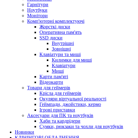
Гарнітури
Ноутбуки
Монітори
Комп'ютерні комплектуючі
Жорсткі диски
Оперативна пам'ять
SSD диски
Внутрішні
Зовнішні
Клавіатури та миші
Килимки для миші
Клавіатури
Миші
Карти пам'яті
Відеокарти
Товари для геймерів
Крісла для геймерів
Окуляри віртуальної реальності
Геймпади, джойстики, кермо
Ігрові приставки
Аксесуари для ПК та ноутбуків
Хаби та кардрідери
Сумки, рюкзаки та чохли для ноутбуків
Новинки
КЛІНІНГОВІ ОБЛАДНЕННЯ