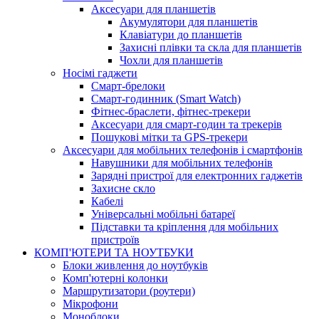
Аксесуари для планшетів
Акумулятори для планшетів
Клавіатури до планшетів
Захисні плівки та скла для планшетів
Чохли для планшетів
Носімі гаджети
Смарт-брелоки
Смарт-годинник (Smart Watch)
Фітнес-браслети, фітнес-трекери
Аксесуари для смарт-годин та трекерів
Пошукові мітки та GPS-трекери
Аксесуари для мобільних телефонів і смартфонів
Навушники для мобільних телефонів
Зарядні пристрої для електронних гаджетів
Захисне скло
Кабелі
Універсальні мобільні батареї
Підставки та кріплення для мобільних
пристроїв
КОМП'ЮТЕРИ ТА НОУТБУКИ
Блоки живлення до ноутбуків
Комп'ютерні колонки
Маршрутизатори (роутери)
Мікрофони
Моноблоки