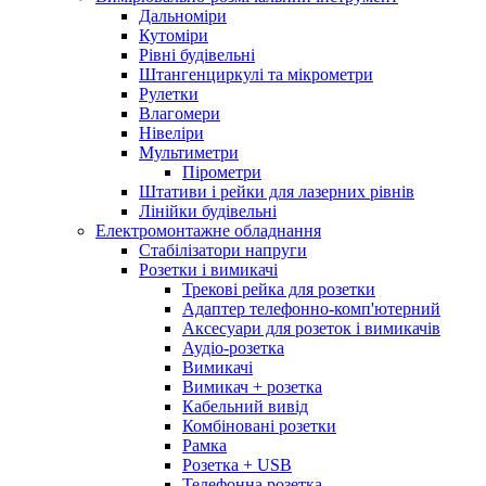
Дальноміри
Кутоміри
Рівні будівельні
Штангенциркулі та мікрометри
Рулетки
Влагомери
Нівеліри
Мультиметри
Пірометри
Штативи і рейки для лазерних рівнів
Лінійки будівельні
Електромонтажне обладнання
Стабілізатори напруги
Розетки і вимикачі
Трекові рейка для розетки
Адаптер телефонно-комп'ютерний
Аксесуари для розеток і вимикачів
Аудіо-розетка
Вимикачі
Вимикач + розетка
Кабельний вивід
Комбіновані розетки
Рамка
Розетка + USB
Телефонна розетка