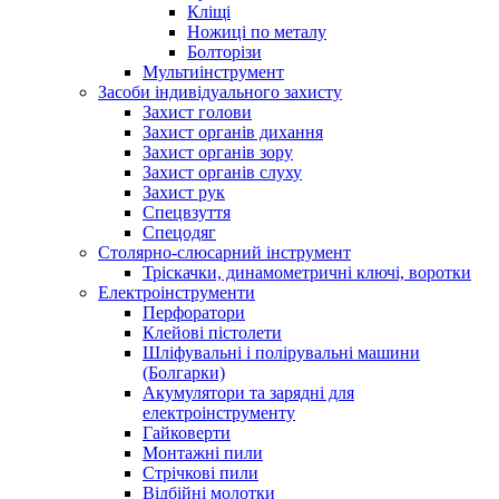
Кліщі
Ножиці по металу
Болторізи
Мультиінструмент
Засоби індивідуального захисту
Захист голови
Захист органів дихання
Захист органів зору
Захист органів слуху
Захист рук
Спецвзуття
Спецодяг
Столярно-слюсарний інструмент
Тріскачки, динамометричні ключі, воротки
Електроінструменти
Перфоратори
Клейові пістолети
Шліфувальні і полірувальні машини
(Болгарки)
Акумулятори та зарядні для
електроінструменту
Гайковерти
Монтажні пили
Стрічкові пили
Відбійні молотки