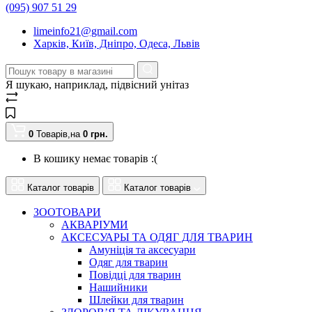
(095) 907 51 29
limeinfo21@gmail.com
Харків, Київ, Дніпро, Одеса, Львів
Я шукаю, наприклад,
підвісний унітаз
0
Товарів,
на
0
грн.
В кошику немає товарів :(
Каталог товарів
Каталог товарів
ЗООТОВАРИ
АКВАРІУМИ
АКСЕСУАРЫ ТА ОДЯГ ДЛЯ ТВАРИН
Амуніція та аксесуари
Одяг для тварин
Повідці для тварин
Нашийники
Шлейки для тварин