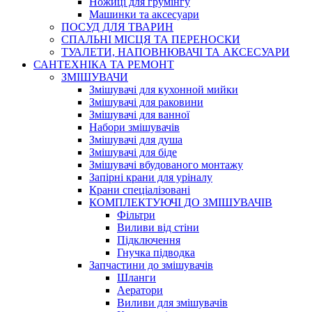
Ножиці для грумінгу
Машинки та аксесуари
ПОСУД ДЛЯ ТВАРИН
СПАЛЬНІ МІСЦЯ ТА ПЕРЕНОСКИ
ТУАЛЕТИ, НАПОВНЮВАЧІ ТА АКСЕСУАРИ
САНТЕХНІКА ТА РЕМОНТ
ЗМІШУВАЧИ
Змішувачі для кухонной мийки
Змішувачі для раковини
Змішувачі для ванної
Набори змішувачів
Змішувачі для душа
Змішувачі для біде
Змішувачі вбудованого монтажу
Запірні крани для уріналу
Крани спеціалізовані
КОМПЛЕКТУЮЧІ ДО ЗМІШУВАЧІВ
Фільтри
Виливи від стіни
Підключення
Гнучка підводка
Запчастини до змішувачів
Шланги
Аератори
Виливи для змішувачів