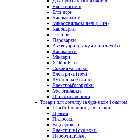
Для приготування напоїв
Електрогрилі
Блендери
Кавомашини
Мікрохвильові печі (НВЧ)
Кавоварки
Тостери
Пароварки
Аксесуари для кухонної техніки
Кавомолки
Міксери
Хлібопічки
Соковижималки
Електричні печі
Кухонні комбайни
Електром'ясорубки
Мультиварки
Пінозбивальники
Товари для догляду за будинком і одягом
Швейні машини, оверлоки
Праски
Пилососи
Відпарювачі
Електричні сушарки
Пароочищувачі