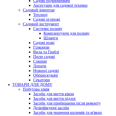
Садові подрібнювачі
Аксесуари для садової техніки
Садовий інвентар
Теплиці
Садові огорожі
Садовий інструмент
Системи поливу
Комплектуючі для поливу
Шланги
Садові ножі
Гілкорізи
Вила та Граблі
Пили садові
Сокири
Лопати
Ножиці садові
Обприскувачі
Секатори
ТОВАРИ ДЛЯ ДОМУ
Побутова хімія
Засоби для миття вікон
Засоби для миття підлог
Засоби для прибирання після ремонту
Дезінфікуючі засоби
Засоби для чищення килимів та м'яких