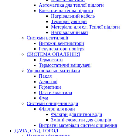
Автоматика для теплої підлоги
Електрична тепла підлога
Нагрівальний кабель
Терморегулятори
Матеріали для ел. Теплої підлоги
Нагрівальний мат
Системи вентиляції
Витяжні вентилятори
Рекуператори повітря
СИСТЕМА ОПАЛЕННЯ
Термостати
Термостатичні змішувачі
Ущільнювальні матеріали
Пакля
Аерозолі
Герметики
Пасти / мастила
Фум
Системи очищення води
Фільтри для води
Фільтри для питної води
Змінні елементи для фільтрів
Витратні матеріали систем очищення
ДАЧА, САД, ГОРОД