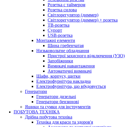
Розетка с таймером
Розетка силова
Світлорегулятор (диммер)
Світлорегулятор (диммер) + розетка
ТВ-розетка
Супорт
USB-розетка
Монтажні елементи
Шина гребенчатая
Низьковольтне обладнання
Пристрої захисного відключення (УЗО)
Запобіжники
Вимикачі навантаження
Автоматичні вимикачі
Шафи, корпусу, щитки
Електрофурнітура накладна
Електрофурнітура, що вбудовується
Генератори
Генератори дизельні
Генератори бензинові
Ящики та сумки для інструментів
ПОБУТОВА ТЕХНІКА
Дрібна побутова техніка
Техніка для краси та здоров'я