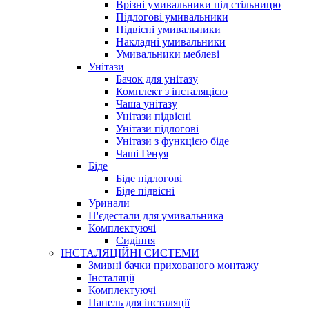
Врізні умивальники під стільницю
Підлогові умивальники
Підвісні умивальники
Накладні умивальники
Умивальники меблеві
Унітази
Бачок для унітазу
Комплект з інсталяцією
Чаша унітазу
Унітази підвісні
Унітази підлогові
Унітази з функцією біде
Чаші Генуя
Біде
Біде підлогові
Біде підвісні
Уринали
П'єдестали для умивальника
Комплектуючі
Сидіння
ІНСТАЛЯЦІЙНІ СИСТЕМИ
Змивні бачки прихованого монтажу
Інсталяції
Комплектуючі
Панель для інсталяції