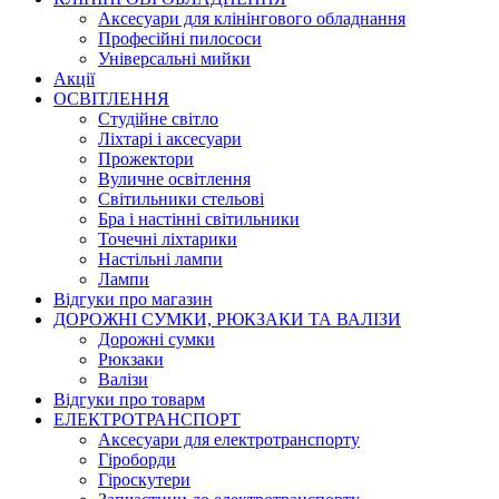
Аксесуари для клінінгового обладнання
Професійні пилососи
Універсальні мийки
Акції
ОСВІТЛЕННЯ
Студійне світло
Ліхтарі і аксесуари
Прожектори
Вуличне освітлення
Світильники стельові
Бра і настінні світильники
Точечні ліхтарики
Настільні лампи
Лампи
Відгуки про магазин
ДОРОЖНІ СУМКИ, РЮКЗАКИ ТА ВАЛІЗИ
Дорожні сумки
Рюкзаки
Валізи
Відгуки про товарм
ЕЛЕКТРОТРАНСПОРТ
Аксесуари для електротранспорту
Гіроборди
Гіроскутери