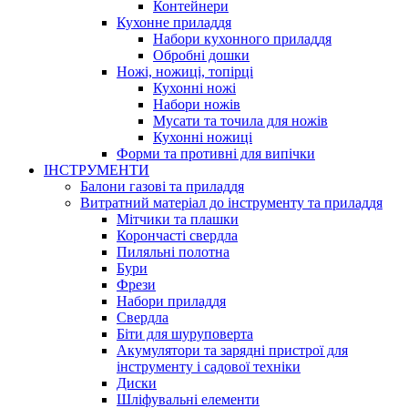
Контейнери
Кухонне приладдя
Набори кухонного приладдя
Обробні дошки
Ножі, ножиці, топірці
Кухонні ножі
Набори ножів
Мусати та точила для ножів
Кухонні ножиці
Форми та противні для випічки
ІНСТРУМЕНТИ
Балони газові та приладдя
Витратний матеріал до інструменту та приладдя
Мітчики та плашки
Корончасті свердла
Пиляльні полотна
Бури
Фрези
Набори приладдя
Свердла
Біти для шуруповерта
Акумулятори та зарядні пристрої для
інструменту і садової техніки
Диски
Шліфувальні елементи