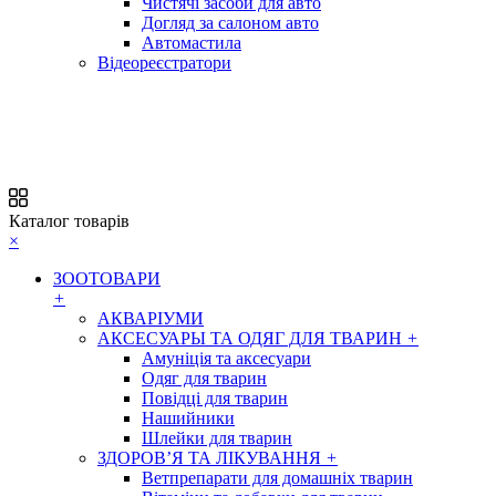
Чистячі засоби для авто
Догляд за салоном авто
Автомастила
Відеореєстратори
Каталог товарів
×
ЗООТОВАРИ
+
АКВАРІУМИ
АКСЕСУАРЫ ТА ОДЯГ ДЛЯ ТВАРИН
+
Амуніція та аксесуари
Одяг для тварин
Повідці для тварин
Нашийники
Шлейки для тварин
ЗДОРОВ’Я ТА ЛІКУВАННЯ
+
Ветпрепарати для домашніх тварин