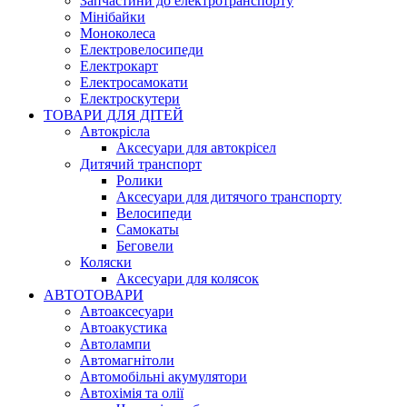
Запчастини до електротранспорту
Мінібайки
Моноколеса
Електровелосипеди
Електрокарт
Електросамокати
Електроскутери
ТОВАРИ ДЛЯ ДІТЕЙ
Автокрісла
Аксесуари для автокрісел
Дитячий транспорт
Ролики
Аксесуари для дитячого транспорту
Велосипеди
Самокаты
Беговели
Коляски
Аксесуари для колясок
АВТОТОВАРИ
Автоаксесуари
Автоакустика
Автолампи
Автомагнітоли
Автомобільні акумулятори
Автохімія та олії