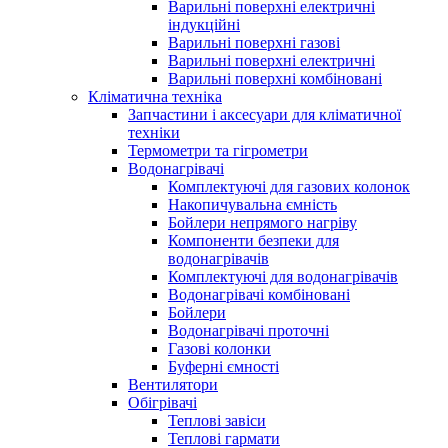
Варильні поверхні електричні
індукційні
Варильні поверхні газові
Варильні поверхні електричні
Варильні поверхні комбіновані
Кліматична техніка
Запчастини і аксесуари для кліматичної
техніки
Термометри та гігрометри
Водонагрівачі
Комплектуючі для газових колонок
Накопичувальна ємність
Бойлери непрямого нагріву
Компоненти безпеки для
водонагрівачів
Комплектуючі для водонагрівачів
Водонагрівачі комбіновані
Бойлери
Водонагрівачі проточні
Газові колонки
Буферні ємності
Вентилятори
Обігрівачі
Теплові завіси
Теплові гармати