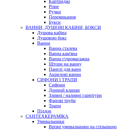
Картриджі
Різне
Ручки
Перемикання
Букси
ВАННИ, ДУШОВІ КАБІНИ, БОКСИ
Душова кабіна
Душовою бокс
Ванни
Ванна сталева
Ванна кам'яна
Ванна гідромасажна
Штори на ванну
Панелі для ванн
Акрилові ванни
СИФОНИ І ТРАПИ
Сифони
Донний клапан
Зливні / наливні гарнітури
Фанові труби
Трапи
Піддон
САНТЕХКЕРАМІКА
Умивальники
Врізні умивальники на стільницю