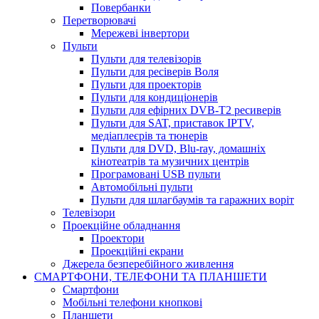
Повербанки
Перетворювачі
Мережеві інвертори
Пульти
Пульти для телевізорів
Пульти для ресіверів Воля
Пульти для проекторів
Пульти для кондиціонерів
Пульти для ефірних DVB-T2 ресиверів
Пульти для SAT, приставок IPTV,
медіаплеєрів та тюнерів
Пульти для DVD, Blu-ray, домашніх
кінотеатрів та музичних центрів
Програмовані USB пульти
Автомобільні пульти
Пульти для шлагбаумів та гаражних воріт
Телевізори
Проекційне обладнання
Проектори
Проекційні екрани
Джерела безперебійного живлення
СМАРТФОНИ, ТЕЛЕФОНИ ТА ПЛАНШЕТИ
Смартфони
Мобільні телефони кнопкові
Планшети