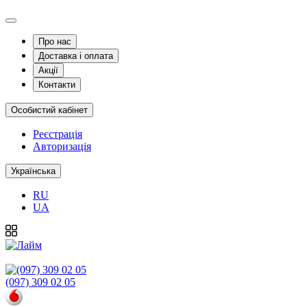
Про нас
Доставка і оплата
Акції
Контакти
Особистий кабінет
Реєстрація
Авторизація
Українська
RU
UA
(097) 309 02 05