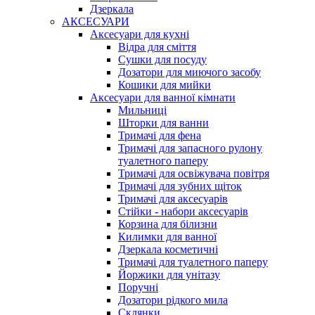
Дзеркала
АКСЕСУАРИ
Аксесуари для кухні
Відра для сміття
Сушки для посуду
Дозатори для миючого засобу
Кошики для мийки
Аксесуари для ванної кімнати
Мильниці
Шторки для ванни
Тримачі для фена
Тримачі для запасного рулону
туалетного паперу
Тримачі для освіжувача повітря
Тримачі для зубних щіток
Тримачі для аксесуарів
Стійки - набори аксесуарів
Корзина для білизни
Килимки для ванної
Дзеркала косметичні
Тримачі для туалетного паперу
Йоржики для унітазу
Поручні
Дозатори рідкого мила
Склянки