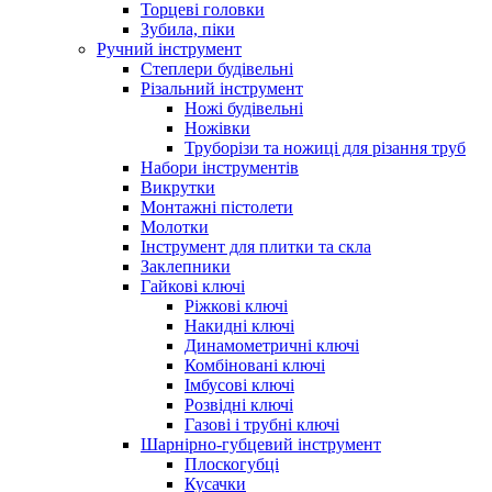
Торцеві головки
Зубила, піки
Ручний інструмент
Степлери будівельні
Різальний інструмент
Ножі будівельні
Ножівки
Труборізи та ножиці для різання труб
Набори інструментів
Викрутки
Монтажні пістолети
Молотки
Інструмент для плитки та скла
Заклепники
Гайкові ключі
Ріжкові ключі
Накидні ключі
Динамометричні ключі
Комбіновані ключі
Імбусові ключі
Розвідні ключі
Газові і трубні ключі
Шарнірно-губцевий інструмент
Плоскогубцi
Кусачки