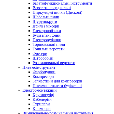
Багатофункціональні інструменти
Верстати свердлильні
Циркулярні пилки (Дискові)
Шабельні пили
Шурупокрути
Дрилі і міксери
Електролобзики
Будівельні фени
Електрорубанки
Торцювальні пили
Точильні верстати
Фрезери
Штроборізи
Розпилювальні верстати
Пневмоінструмент
Фарбопульти
Компресори
Запчастини для компресорів
Пневмопістолети будівельні
Електромонтажний
Круглогубці
Кабелерізи
Стрипери
Кримпери
Вимірювально-розмічальний інструмент