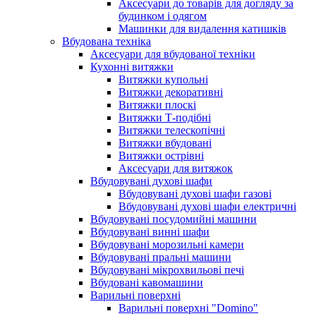
Аксесуари до товарів для догляду за
будинком і одягом
Машинки для видалення катишків
Вбудована техніка
Аксесуари для вбудованої техніки
Кухонні витяжки
Витяжки купольні
Витяжки декоративні
Витяжки плоскі
Витяжки Т-подібні
Витяжки телескопічні
Витяжки вбудовані
Витяжки острівні
Аксесуари для витяжок
Вбудовувані духові шафи
Вбудовувані духові шафи газові
Вбудовувані духові шафи електричні
Вбудовувані посудомийні машини
Вбудовувані винні шафи
Вбудовувані морозильні камери
Вбудовувані пральні машини
Вбудовувані мікрохвильові печі
Вбудовані кавомашини
Варильні поверхні
Варильні поверхні "Domino"