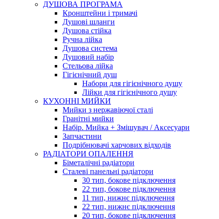
ДУШОВА ПРОГРАМА
Кронштейни і тримачі
Душові шланги
Душова стійка
Ручна лійка
Душова система
Душовий набір
Стельова лійка
Гігієнічний душ
Набори для гігієнічного душу
Лійки для гігієнічного душу
КУХОННІ МИЙКИ
Мийки з нержавіючої сталі
Гранітні мийки
Набір. Мийка + Змішувач / Аксесуари
Запчастини
Подрібнювачі харчових відходів
РАДІАТОРИ ОПАЛЕННЯ
Біметалічні радіатори
Сталеві панельні радіатори
30 тип, бокове підключення
22 тип, бокове підключення
11 тип, нижнє підключення
22 тип, нижнє підключення
20 тип, бокове підключення