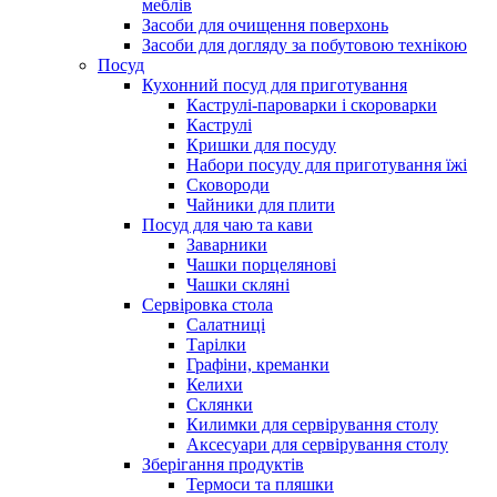
меблів
Засоби для очищення поверхонь
Засоби для догляду за побутовою технікою
Посуд
Кухонний посуд для приготування
Каструлі-пароварки і скороварки
Каструлі
Кришки для посуду
Набори посуду для приготування їжі
Сковороди
Чайники для плити
Посуд для чаю та кави
Заварники
Чашки порцелянові
Чашки скляні
Сервіровка стола
Салатниці
Тарілки
Графіни, креманки
Келихи
Склянки
Килимки для сервірування столу
Аксесуари для сервірування столу
Зберігання продуктів
Термоси та пляшки