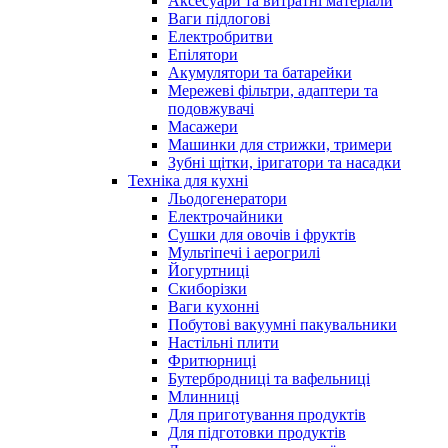
Аксесуари та витратні матеріали
Ваги підлогові
Електробритви
Епілятори
Акумулятори та батарейки
Мережеві фільтри, адаптери та
подовжувачі
Масажери
Машинки для стрижки, тримери
Зубні щітки, іригатори та насадки
Техніка для кухні
Льодогенератори
Електрочайники
Сушки для овочів і фруктів
Мультіпечі і аерогрилі
Йогуртниці
Скиборізки
Ваги кухонні
Побутові вакуумні пакувальники
Настільні плити
Фритюрниці
Бутербродниці та вафельниці
Млинниці
Для приготування продуктів
Для підготовки продуктів