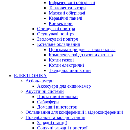
Інфрачервоні обігрівачі
Тепловентилятори
Масляні обігрівачі
Керамічні панелі
Конвектори
Очищувачі повітря
Осушувачі повітря
Зволожувачі повітря
Котельне обладнання
Програматори для газового котла
Комплектуючі до газових котлів
Котли газові
Котли електричні
Твердопаливні котли
ЕЛЕКТРОНІКА
Action-камери
Аксесуари для екшн-камер
Акустичні системи
Портативні колонки
Сабвуфери
Домашні кінотеатри
Обладнання для конференцій і відеоконференцій
Повербанки та зарядні станції
Зарядні станції
Сонячні зарядні пристрої