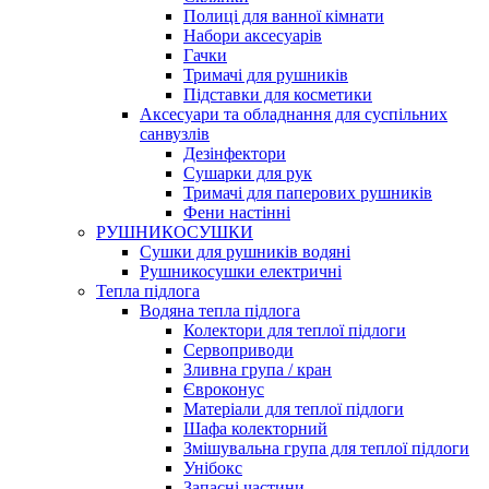
Полиці для ванної кімнати
Набори аксесуарів
Гачки
Тримачі для рушників
Підставки для косметики
Аксесуари та обладнання для суспільних
санвузлів
Дезінфектори
Сушарки для рук
Тримачі для паперових рушників
Фени настінні
РУШНИКОСУШКИ
Сушки для рушників водяні
Рушникосушки електричні
Тепла підлога
Водяна тепла підлога
Колектори для теплої підлоги
Сервоприводи
Зливна група / кран
Євроконус
Матеріали для теплої підлоги
Шафа колекторний
Змішувальна група для теплої підлоги
Унібокс
Запасні частини