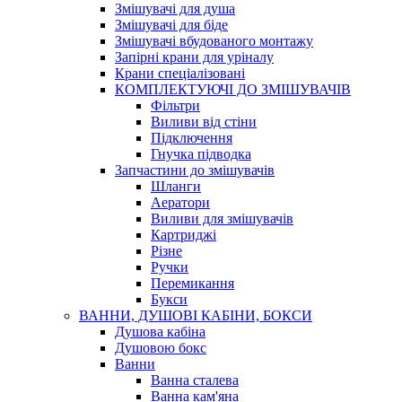
Змішувачі для душа
Змішувачі для біде
Змішувачі вбудованого монтажу
Запірні крани для уріналу
Крани спеціалізовані
КОМПЛЕКТУЮЧІ ДО ЗМІШУВАЧІВ
Фільтри
Виливи від стіни
Підключення
Гнучка підводка
Запчастини до змішувачів
Шланги
Аератори
Виливи для змішувачів
Картриджі
Різне
Ручки
Перемикання
Букси
ВАННИ, ДУШОВІ КАБІНИ, БОКСИ
Душова кабіна
Душовою бокс
Ванни
Ванна сталева
Ванна кам'яна