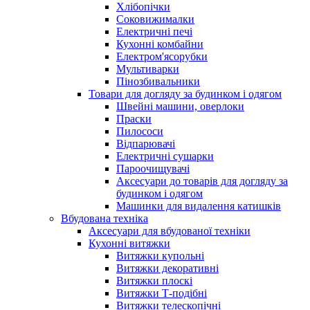
Хлібопічки
Соковижималки
Електричні печі
Кухонні комбайни
Електром'ясорубки
Мультиварки
Пінозбивальники
Товари для догляду за будинком і одягом
Швейні машини, оверлоки
Праски
Пилососи
Відпарювачі
Електричні сушарки
Пароочищувачі
Аксесуари до товарів для догляду за
будинком і одягом
Машинки для видалення катишків
Вбудована техніка
Аксесуари для вбудованої техніки
Кухонні витяжки
Витяжки купольні
Витяжки декоративні
Витяжки плоскі
Витяжки Т-подібні
Витяжки телескопічні