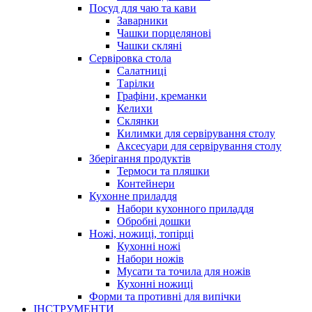
Посуд для чаю та кави
Заварники
Чашки порцелянові
Чашки скляні
Сервіровка стола
Салатниці
Тарілки
Графіни, креманки
Келихи
Склянки
Килимки для сервірування столу
Аксесуари для сервірування столу
Зберігання продуктів
Термоси та пляшки
Контейнери
Кухонне приладдя
Набори кухонного приладдя
Обробні дошки
Ножі, ножиці, топірці
Кухонні ножі
Набори ножів
Мусати та точила для ножів
Кухонні ножиці
Форми та противні для випічки
ІНСТРУМЕНТИ