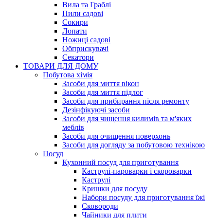
Вила та Граблі
Пили садові
Сокири
Лопати
Ножиці садові
Обприскувачі
Секатори
ТОВАРИ ДЛЯ ДОМУ
Побутова хімія
Засоби для миття вікон
Засоби для миття підлог
Засоби для прибирання після ремонту
Дезінфікуючі засоби
Засоби для чищення килимів та м'яких
меблів
Засоби для очищення поверхонь
Засоби для догляду за побутовою технікою
Посуд
Кухонний посуд для приготування
Каструлі-пароварки і скороварки
Каструлі
Кришки для посуду
Набори посуду для приготування їжі
Сковороди
Чайники для плити