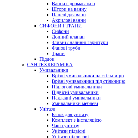
Ванна гідромасажна
Штори на ванну
Панелі для ванн
Акрилові ванни
СИФОНИ І ТРАПИ
Сифони
Донний клапан
Зливні / наливні гарнітури
Фанові труби
Трапи
Піддон
САНТЕХКЕРАМІКА
Умивальники
Врізні умивальники на стільницю
Врізні умивальники під стільницю
Підлогові умивальники
Підвісні умивальники
Накладні умивальники
Умивальники меблеві
Унітази
Бачок для унітазу
Комплект з інсталяцією
Чаша унітазу
Унітази підвісні
Унітази підлогові