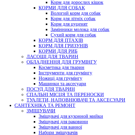
Корм для дорослих кішок
КОРМИ ДЛЯ СОБАК
Вологий корм для собак
Корм для літніх собак
Корм для цуценят
Замінники молока для собак
Сухий корм для собак
КОРМ ДЛЯ ПТАХІВ
КОРМ ДЛЯ ГРИЗУНІВ
КОРМИ ДЛЯ РИБ
ЛАСОЩІ ДЛЯ ТВАРИН
ОБЛАДНЕННЯ ДЛЯ ГРУМІНГУ
Косметика для тварин
Інструменти для грумінгу
Ножиці для грумінгу
Машинки та аксесуари
ПОСУД ДЛЯ ТВАРИН
СПАЛЬНІ МІСЦЯ ТА ПЕРЕНОСКИ
ТУАЛЕТИ, НАПОВНЮВАЧІ ТА АКСЕСУАРИ
САНТЕХНІКА ТА РЕМОНТ
ЗМІШУВАЧИ
Змішувачі для кухонной мийки
Змішувачі для раковини
Змішувачі для ванної
Набори змішувачів