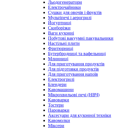
Льодогенератори
Електрочайники
Сушки для овочів і фруктів
Мультіпечі і аерогрилі
Йогуртниці
Скиборізки
Ваги кухонні
Побутові вакуумні пакувальники
Настільні плити
Фритюрниці
Бутербродниці та вафельниці
Млинниці
Для приготування продуктів
Для підготовки продуктів
Для приготування напоїв
Електрогрилі
Блендери
Кавомашини
Мікрохвильові печі (НВЧ)
Кавоварки
Тостери
Пароварки
Аксесуари для кухонної техніки
Кавомолки
Міксери