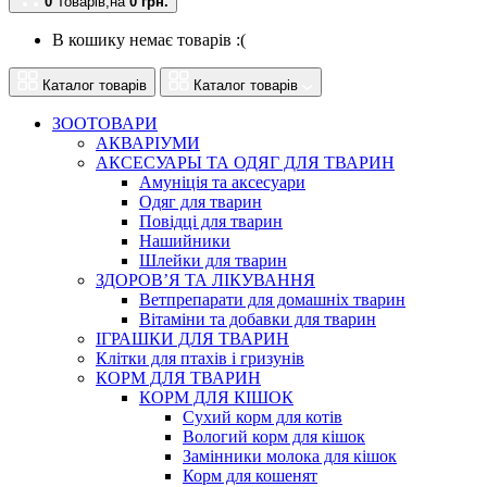
0
Товарів,
на
0
грн.
В кошику немає товарів :(
Каталог товарів
Каталог товарів
ЗООТОВАРИ
АКВАРІУМИ
АКСЕСУАРЫ ТА ОДЯГ ДЛЯ ТВАРИН
Амуніція та аксесуари
Одяг для тварин
Повідці для тварин
Нашийники
Шлейки для тварин
ЗДОРОВ’Я ТА ЛІКУВАННЯ
Ветпрепарати для домашніх тварин
Вітаміни та добавки для тварин
ІГРАШКИ ДЛЯ ТВАРИН
Клітки для птахів і гризунів
КОРМ ДЛЯ ТВАРИН
КОРМ ДЛЯ КІШОК
Сухий корм для котів
Вологий корм для кішок
Замінники молока для кішок
Корм для кошенят