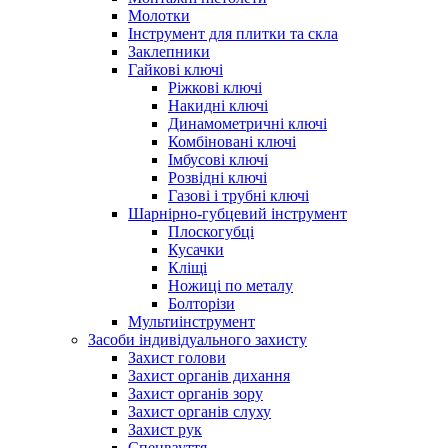
Молотки
Інструмент для плитки та скла
Заклепники
Гайкові ключі
Ріжкові ключі
Накидні ключі
Динамометричні ключі
Комбіновані ключі
Імбусові ключі
Розвідні ключі
Газові і трубні ключі
Шарнірно-губцевий інструмент
Плоскогубцi
Кусачки
Кліщі
Ножиці по металу
Болторізи
Мультиінструмент
Засоби індивідуального захисту
Захист голови
Захист органів дихання
Захист органів зору
Захист органів слуху
Захист рук
Спецвзуття