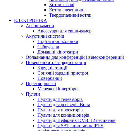
Котли газові
Котли електричні
Твердопаливні котли
ЕЛЕКТРОНІКА
Action-камери
Аксесуари для екшн-камер
Акустичні системи
Портативні колонки
Сабвуфери
Домашні кінотеатри
Обладнання для конференцій і відеоконференцій
Повербанки та зарядні станції
Зарядні станції
Сонячні зарядні пристрої
Повербанки
Перетворювачі
Мережеві інвертори
Пульти
Пульти для телевізорів
Пульти для ресіверів Воля
Пульти для проекторів
Пульти для кондиціонерів
Пульти для ефірних DVB-T2 ресиверів
Пульти для SAT, приставок IPTV,
медіаплеєрів та тюнерів