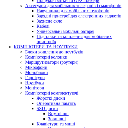
Пошукові мітки та GPS-трекери
Аксесуари для мобільних телефонів і смартфонів
Навушники для мобільних телефонів
Зарядні пристрої для електронних гаджетів
Захисне скло
Кабелі
Універсальні мобільні батареї
Підставки та кріплення для мобільних
пристроїв
КОМП'ЮТЕРИ ТА НОУТБУКИ
Блоки живлення до ноутбуків
Комп'ютерні колонки
Маршрутизатори (роутери)
Мікрофони
Моноблоки
Гарнітури
Ноутбуки
Монітори
Комп'ютерні комплектуючі
Жорсткі диски
Оперативна пам'ять
SSD диски
Внутрішні
Зовнішні
Клавіатури та миші