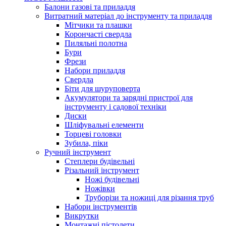
Балони газові та приладдя
Витратний матеріал до інструменту та приладдя
Мітчики та плашки
Корончасті свердла
Пиляльні полотна
Бури
Фрези
Набори приладдя
Свердла
Біти для шуруповерта
Акумулятори та зарядні пристрої для
інструменту і садової техніки
Диски
Шліфувальні елементи
Торцеві головки
Зубила, піки
Ручний інструмент
Степлери будівельні
Різальний інструмент
Ножі будівельні
Ножівки
Труборізи та ножиці для різання труб
Набори інструментів
Викрутки
Монтажні пістолети