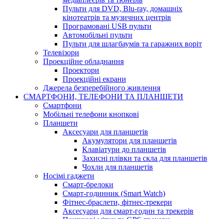
Пульти для DVD, Blu-ray, домашніх
кінотеатрів та музичних центрів
Програмовані USB пульти
Автомобільні пульти
Пульти для шлагбаумів та гаражних воріт
Телевізори
Проекційне обладнання
Проектори
Проекційні екрани
Джерела безперебійного живлення
СМАРТФОНИ, ТЕЛЕФОНИ ТА ПЛАНШЕТИ
Смартфони
Мобільні телефони кнопкові
Планшети
Аксесуари для планшетів
Акумулятори для планшетів
Клавіатури до планшетів
Захисні плівки та скла для планшетів
Чохли для планшетів
Носімі гаджети
Смарт-брелоки
Смарт-годинник (Smart Watch)
Фітнес-браслети, фітнес-трекери
Аксесуари для смарт-годин та трекерів