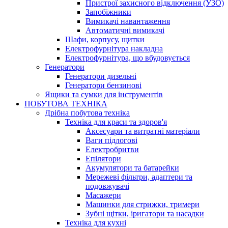
Пристрої захисного відключення (УЗО)
Запобіжники
Вимикачі навантаження
Автоматичні вимикачі
Шафи, корпусу, щитки
Електрофурнітура накладна
Електрофурнітура, що вбудовується
Генератори
Генератори дизельні
Генератори бензинові
Ящики та сумки для інструментів
ПОБУТОВА ТЕХНІКА
Дрібна побутова техніка
Техніка для краси та здоров'я
Аксесуари та витратні матеріали
Ваги підлогові
Електробритви
Епілятори
Акумулятори та батарейки
Мережеві фільтри, адаптери та
подовжувачі
Масажери
Машинки для стрижки, тримери
Зубні щітки, іригатори та насадки
Техніка для кухні