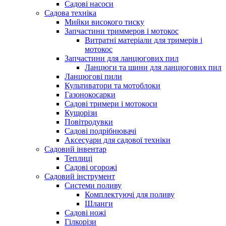
Cадові насоси
Садова техніка
Мийки високого тиску
Запчастини триммеров і мотокос
Витратні матеріали для тримерів і
мотокос
Запчастини для ланцюгових пил
Ланцюги та шини для ланцюгових пил
Ланцюгові пили
Культиватори та мотоблоки
Газонокосарки
Садові тримери і мотокоси
Кущорізи
Повітродувки
Садові подрібнювачі
Аксесуари для садової техніки
Садовий інвентар
Теплиці
Садові огорожі
Садовий інструмент
Системи поливу
Комплектуючі для поливу
Шланги
Садові ножі
Гілкорізи