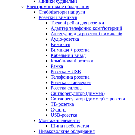
Лінійки будівельні
Електромонтажне обладнання
Стабілізатори напруги
Розетки і вимикачі
Трекові рейка для розетки
Адаптер телефонно-комп'ютерний
Аксесуари для розеток і вимикачів
Аудіо-розетка
Вимикачі
Вимикач + розетка
Кабельний вивід
Комбіновані розетки
Рамка
Розетка + USB
Телефонна розетка
Розетка с таймером
Розетка силова
Світлорегулятор (диммер)
Світлорегулятор (диммер) + розетка
ТВ-розетка
Супорт
USB-розетка
Монтажні елементи
Шина гребенчатая
Низьковольтне обладнання