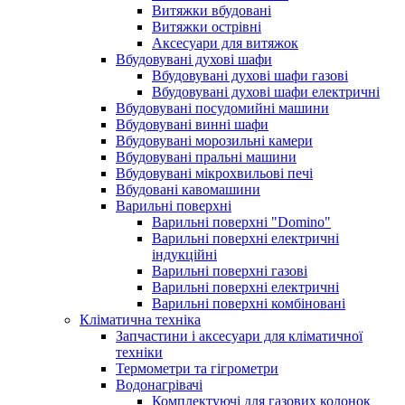
Витяжки вбудовані
Витяжки острівні
Аксесуари для витяжок
Вбудовувані духові шафи
Вбудовувані духові шафи газові
Вбудовувані духові шафи електричні
Вбудовувані посудомийні машини
Вбудовувані винні шафи
Вбудовувані морозильні камери
Вбудовувані пральні машини
Вбудовувані мікрохвильові печі
Вбудовані кавомашини
Варильні поверхні
Варильні поверхні "Domino"
Варильні поверхні електричні
індукційні
Варильні поверхні газові
Варильні поверхні електричні
Варильні поверхні комбіновані
Кліматична техніка
Запчастини і аксесуари для кліматичної
техніки
Термометри та гігрометри
Водонагрівачі
Комплектуючі для газових колонок