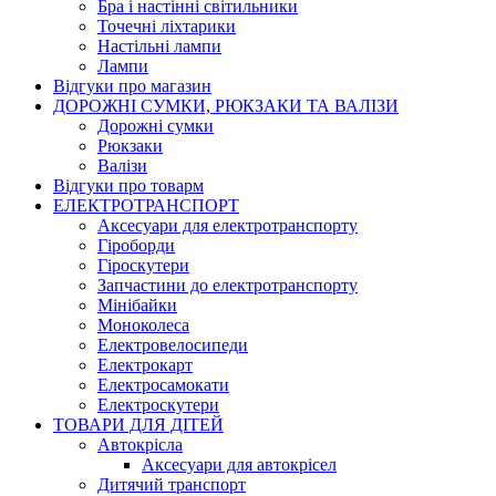
Бра і настінні світильники
Точечні ліхтарики
Настільні лампи
Лампи
Відгуки про магазин
ДОРОЖНІ СУМКИ, РЮКЗАКИ ТА ВАЛІЗИ
Дорожні сумки
Рюкзаки
Валізи
Відгуки про товарм
ЕЛЕКТРОТРАНСПОРТ
Аксесуари для електротранспорту
Гіроборди
Гіроскутери
Запчастини до електротранспорту
Мінібайки
Моноколеса
Електровелосипеди
Електрокарт
Електросамокати
Електроскутери
ТОВАРИ ДЛЯ ДІТЕЙ
Автокрісла
Аксесуари для автокрісел
Дитячий транспорт