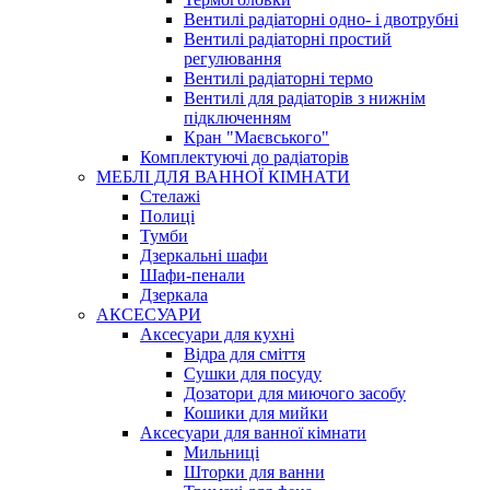
Вентилі радіаторні одно- і двотрубні
Вентилі радіаторні простий
регулювання
Вентилі радіаторні термо
Вентилі для радіаторів з нижнім
підключенням
Кран "Маєвського"
Комплектуючі до радіаторів
МЕБЛІ ДЛЯ ВАННОЇ КІМНАТИ
Стелажі
Полиці
Тумби
Дзеркальні шафи
Шафи-пенали
Дзеркала
АКСЕСУАРИ
Аксесуари для кухні
Відра для сміття
Сушки для посуду
Дозатори для миючого засобу
Кошики для мийки
Аксесуари для ванної кімнати
Мильниці
Шторки для ванни