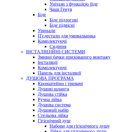
Унітази з функцією біде
Чаші Генуя
Біде
Біде підлогові
Біде підвісні
Уринали
П'єдестали для умивальника
Комплектуючі
Сидіння
ІНСТАЛЯЦІЙНІ СИСТЕМИ
Змивні бачки прихованого монтажу
Інсталяції
Комплектуючі
Панель для інсталяції
ДУШОВА ПРОГРАМА
Кронштейни і тримачі
Душові шланги
Душова стійка
Ручна лійка
Душова система
Душовий набір
Стельова лійка
Гігієнічний душ
Набори для гігієнічного душу
Лійки для гігієнічного душу