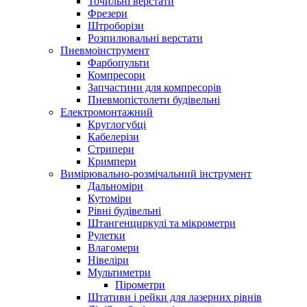
Точильні верстати
Фрезери
Штроборізи
Розпилювальні верстати
Пневмоінструмент
Фарбопульти
Компресори
Запчастини для компресорів
Пневмопістолети будівельні
Електромонтажний
Круглогубці
Кабелерізи
Стрипери
Кримпери
Вимірювально-розмічальний інструмент
Дальноміри
Кутоміри
Рівні будівельні
Штангенциркулі та мікрометри
Рулетки
Влагомери
Нівеліри
Мультиметри
Пірометри
Штативи і рейки для лазерних рівнів