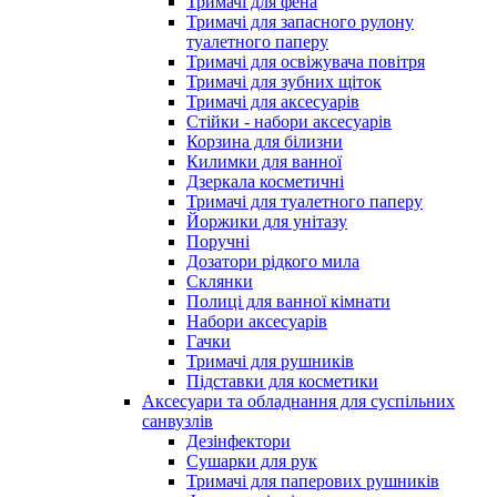
Тримачі для фена
Тримачі для запасного рулону
туалетного паперу
Тримачі для освіжувача повітря
Тримачі для зубних щіток
Тримачі для аксесуарів
Стійки - набори аксесуарів
Корзина для білизни
Килимки для ванної
Дзеркала косметичні
Тримачі для туалетного паперу
Йоржики для унітазу
Поручні
Дозатори рідкого мила
Склянки
Полиці для ванної кімнати
Набори аксесуарів
Гачки
Тримачі для рушників
Підставки для косметики
Аксесуари та обладнання для суспільних
санвузлів
Дезінфектори
Сушарки для рук
Тримачі для паперових рушників