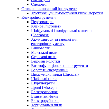
Спецодяг
Столярно-слюсарний інструмент
Тріскачки, динамометричні ключі, воротки
Електроінструменти
Перфоратори
Клейові пістолети
Шліфувальні і полірувальні машини
(Болгарки)
Акумулятори та зарядні для
електроінструменту
Гайковерти
Монтажні пили
Стрічкові пили
Відбійні молотки
Багатофункціональні інструменти
Верстати свердлильні
Циркулярні пилки (Дискові)
Шабельні пили
Шурупокрути
Дрилі і міксери
Електролобзики
Будівельні фени
Електрорубанки
Торцювальні пили