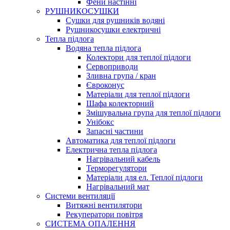
Фени настінні
РУШНИКОСУШКИ
Сушки для рушників водяні
Рушникосушки електричні
Тепла підлога
Водяна тепла підлога
Колектори для теплої підлоги
Сервоприводи
Зливна група / кран
Євроконус
Матеріали для теплої підлоги
Шафа колекторний
Змішувальна група для теплої підлоги
Унібокс
Запасні частини
Автоматика для теплої підлоги
Електрична тепла підлога
Нагрівальний кабель
Терморегулятори
Матеріали для ел. Теплої підлоги
Нагрівальний мат
Системи вентиляції
Витяжні вентилятори
Рекуператори повітря
СИСТЕМА ОПАЛЕННЯ