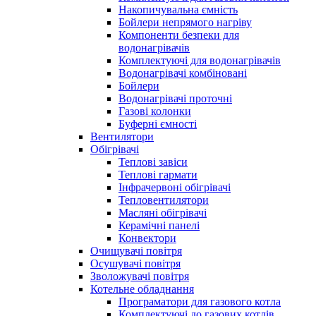
Накопичувальна ємність
Бойлери непрямого нагріву
Компоненти безпеки для
водонагрівачів
Комплектуючі для водонагрівачів
Водонагрівачі комбіновані
Бойлери
Водонагрівачі проточні
Газові колонки
Буферні ємності
Вентилятори
Обігрівачі
Теплові завіси
Теплові гармати
Інфрачервоні обігрівачі
Тепловентилятори
Масляні обігрівачі
Керамічні панелі
Конвектори
Очищувачі повітря
Осушувачі повітря
Зволожувачі повітря
Котельне обладнання
Програматори для газового котла
Комплектуючі до газових котлів