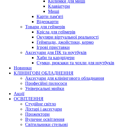
Килимки для миші
Клавіатури
Миші
Карти пам'яті
Відеокарти
Товари для геймерів
Крісла для геймерів
Окуляри віртуальної реальності
Геймпади, джойстики, кермо
Ігрові приставки
Аксесуари для ПК та ноутбуків
Хаби та кардрідери
Сумки, рюкзаки та чохли для ноутбуків
Новинки
КЛІНІНГОВІ ОБЛАДНЕННЯ
Аксесуари для клінінгового обладнання
Професійні пилососи
Універсальні мийки
Акції
ОСВІТЛЕННЯ
Студійне світло
Ліхтарі і аксесуари
Прожектори
Вуличне освітлення
Світильники стельові