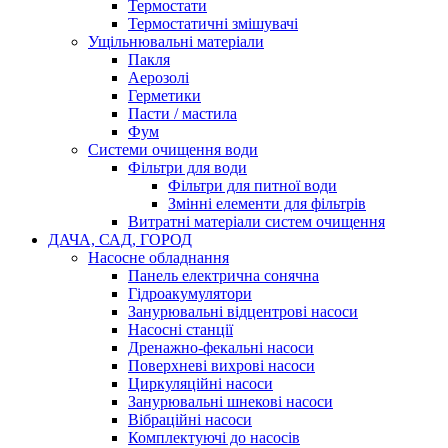
Термостати
Термостатичні змішувачі
Ущільнювальні матеріали
Пакля
Аерозолі
Герметики
Пасти / мастила
Фум
Системи очищення води
Фільтри для води
Фільтри для питної води
Змінні елементи для фільтрів
Витратні матеріали систем очищення
ДАЧА, САД, ГОРОД
Насосне обладнання
Панель електрична сонячна
Гідроакумулятори
Занурювальні відцентрові насоси
Насосні станції
Дренажно-фекальні насоси
Поверхневі вихрові насоси
Циркуляційні насоси
Занурювальні шнекові насоси
Вібраційні насоси
Комплектуючі до насосів