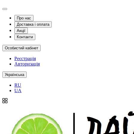
Про нас
Доставка і оплата
Акції
Контакти
Особистий кабінет
Реєстрація
Авторизація
Українська
RU
UA