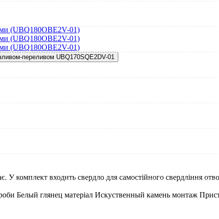
і зливом-переливом UBQ170SQE2DV-01
. У комплект входить свердло для самостійного свердління отвор
ироби
Белый глянец
матеріал
Искуственный камень
монтаж
Прис