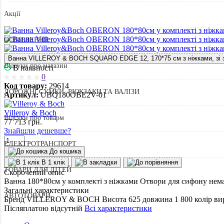
Акції
ОСВІТЛЕННЯ
Ванна VILLEROY & BOCH SQUARO EDGE 12, 170*75 см з ніжками, з
Відгуки про магазин
В наявності
0
Код товару:
29614
ДОРОЖНІ СУМКИ, РЮКЗАКИ ТА ВАЛІЗИ
Артикул:
UBQ180OBE2V-01
Villeroy & Boch
Відгуки про товарм
77 713
грн.
Знайшли дешевше?
ЕЛЕКТРОТРАНСПОРТ
До кошика
В 1 клік
ТОВАРИ ДЛЯ ДІТЕЙ
Скорочений опис
Ванна 180*80см у комплекті з ніжками Отвори для сифону немає
Загальні характеристики
АВТОТОВАРИ
Бренд
VILLEROY & BOCH
Висота
625
довжина
1 800
колір в
Післяплатою
відсутній
Всі характеристики