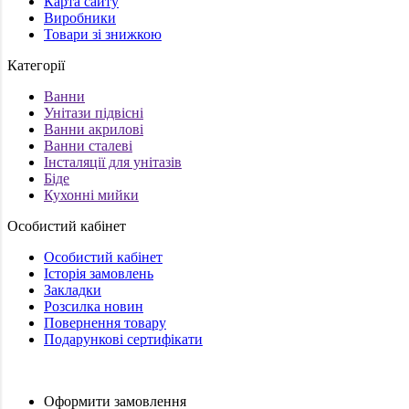
Карта сайту
Виробники
Товари зі знижкою
Категорії
Ванни
Унітази підвісні
Ванни акрилові
Ванни сталеві
Інсталяції для унітазів
Біде
Кухонні мийки
Особистий кабінет
Особистий кабінет
Історія замовлень
Закладки
Розсилка новин
Повернення товару
Подарункові сертифікати
Оформити замовлення