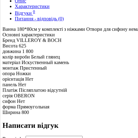
Опис
Характеристики
0
Відгуки
Питання - відповідь (0)
Ванна 180*80см у комплекті з ніжками Отвори для сифону немає
Основні характеристики
Бренд
VILLEROY & BOCH
Висота
625
довжина
1 800
колір вироби
Белый глянец
матеріал
Искуственный камень
монтаж
Пристенный
опора
Ножки
орієнтація
Нет
панель
Нет
Платіж Післяплатою
відсутній
серія
OBERON
сифон
Нет
форма
Прямоугольная
Ширина
800
Написати відгук