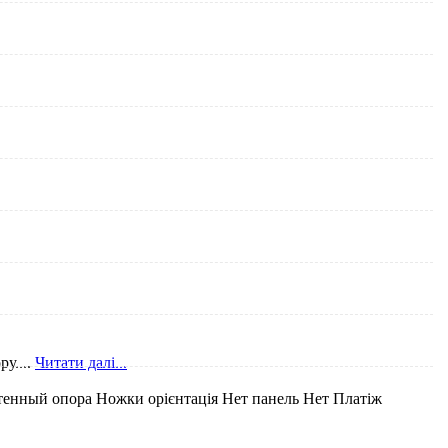
у....
Читати далі...
тенный
опора
Ножки
орієнтація
Нет
панель
Нет
Платіж