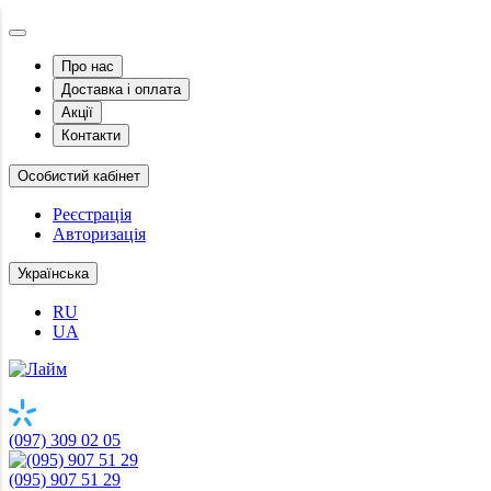
Про нас
Доставка і оплата
Акції
Контакти
Особистий кабінет
Реєстрація
Авторизація
Українська
RU
UA
(097) 309 02 05
(095) 907 51 29