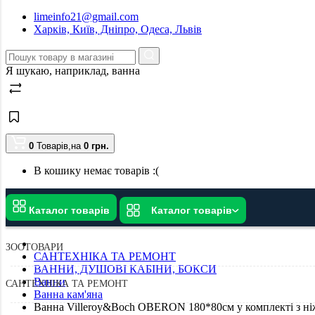
limeinfo21@gmail.com
Харків, Київ, Дніпро, Одеса, Львів
Я шукаю, наприклад,
ванна
0
Товарів,
на
0
грн.
В кошику немає товарів :(
Каталог товарів
Каталог товарів
ЗООТОВАРИ
САНТЕХНІКА ТА РЕМОНТ
ВАННИ, ДУШОВІ КАБІНИ, БОКСИ
Ванни
САНТЕХНІКА ТА РЕМОНТ
Ванна кам'яна
Ванна Villeroy&Boch OBERON 180*80см у комплекті з 