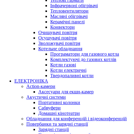
Теплові гармати
Інфрачервоні обігрівачі
Тепловентилятори
Масляні обігрівачі
Керамічні панелі
Конвектори
Очищувачі повітря
Осушувачі повітря
Зволожувачі повітря
Котельне обладнання
Програматори для газового котла
Комплектуючі до газових котлів
Котли газові
Котли електричні
Твердопаливні котли
ЕЛЕКТРОНІКА
Action-камери
Аксесуари для екшн-камер
Акустичні системи
Портативні колонки
Сабвуфери
Домашні кінотеатри
Обладнання для конференцій і відеоконференцій
Повербанки та зарядні станції
Зарядні станції