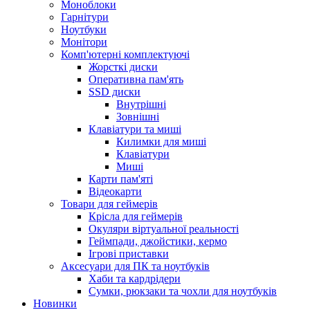
Моноблоки
Гарнітури
Ноутбуки
Монітори
Комп'ютерні комплектуючі
Жорсткі диски
Оперативна пам'ять
SSD диски
Внутрішні
Зовнішні
Клавіатури та миші
Килимки для миші
Клавіатури
Миші
Карти пам'яті
Відеокарти
Товари для геймерів
Крісла для геймерів
Окуляри віртуальної реальності
Геймпади, джойстики, кермо
Ігрові приставки
Аксесуари для ПК та ноутбуків
Хаби та кардрідери
Сумки, рюкзаки та чохли для ноутбуків
Новинки