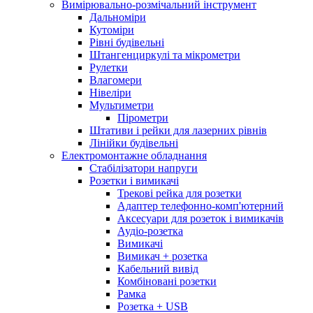
Вимірювально-розмічальний інструмент
Дальноміри
Кутоміри
Рівні будівельні
Штангенциркулі та мікрометри
Рулетки
Влагомери
Нівеліри
Мультиметри
Пірометри
Штативи і рейки для лазерних рівнів
Лінійки будівельні
Електромонтажне обладнання
Стабілізатори напруги
Розетки і вимикачі
Трекові рейка для розетки
Адаптер телефонно-комп'ютерний
Аксесуари для розеток і вимикачів
Аудіо-розетка
Вимикачі
Вимикач + розетка
Кабельний вивід
Комбіновані розетки
Рамка
Розетка + USB