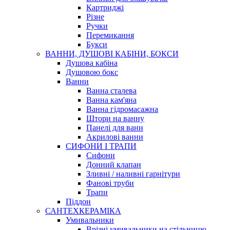
Картриджі
Різне
Ручки
Перемикання
Букси
ВАННИ, ДУШОВІ КАБІНИ, БОКСИ
Душова кабіна
Душовою бокс
Ванни
Ванна сталева
Ванна кам'яна
Ванна гідромасажна
Штори на ванну
Панелі для ванн
Акрилові ванни
СИФОНИ І ТРАПИ
Сифони
Донний клапан
Зливні / наливні гарнітури
Фанові труби
Трапи
Піддон
САНТЕХКЕРАМІКА
Умивальники
Врізні умивальники на стільницю