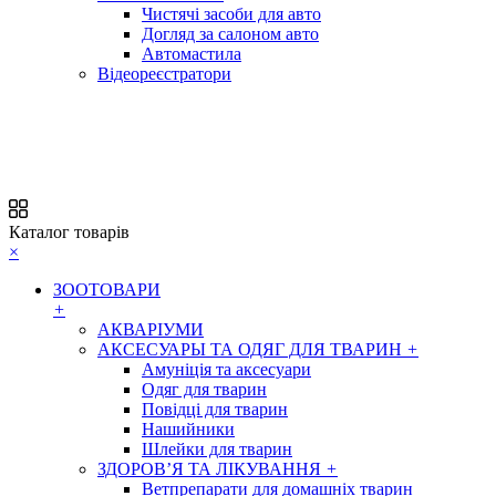
Чистячі засоби для авто
Догляд за салоном авто
Автомастила
Відеореєстратори
Каталог товарів
×
ЗООТОВАРИ
+
АКВАРІУМИ
АКСЕСУАРЫ ТА ОДЯГ ДЛЯ ТВАРИН
+
Амуніція та аксесуари
Одяг для тварин
Повідці для тварин
Нашийники
Шлейки для тварин
ЗДОРОВ’Я ТА ЛІКУВАННЯ
+
Ветпрепарати для домашніх тварин