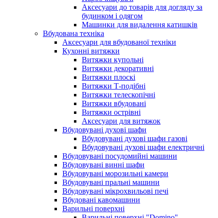
Аксесуари до товарів для догляду за
будинком і одягом
Машинки для видалення катишків
Вбудована техніка
Аксесуари для вбудованої техніки
Кухонні витяжки
Витяжки купольні
Витяжки декоративні
Витяжки плоскі
Витяжки Т-подібні
Витяжки телескопічні
Витяжки вбудовані
Витяжки острівні
Аксесуари для витяжок
Вбудовувані духові шафи
Вбудовувані духові шафи газові
Вбудовувані духові шафи електричні
Вбудовувані посудомийні машини
Вбудовувані винні шафи
Вбудовувані морозильні камери
Вбудовувані пральні машини
Вбудовувані мікрохвильові печі
Вбудовані кавомашини
Варильні поверхні
Варильні поверхні "Domino"