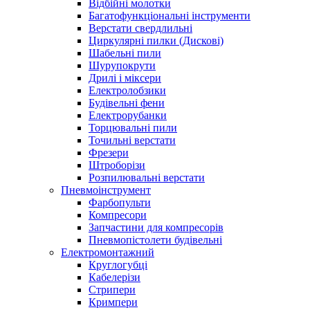
Відбійні молотки
Багатофункціональні інструменти
Верстати свердлильні
Циркулярні пилки (Дискові)
Шабельні пили
Шурупокрути
Дрилі і міксери
Електролобзики
Будівельні фени
Електрорубанки
Торцювальні пили
Точильні верстати
Фрезери
Штроборізи
Розпилювальні верстати
Пневмоінструмент
Фарбопульти
Компресори
Запчастини для компресорів
Пневмопістолети будівельні
Електромонтажний
Круглогубці
Кабелерізи
Стрипери
Кримпери