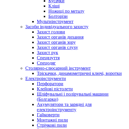
Кусачки
Кліщі
Ножиці по металу
Болторізи
Мультиінструмент
Засоби індивідуального захисту
Захист голови
Захист органів дихання
Захист органів зору
Захист органів слуху
Захист рук
Спецвзуття
Спецодяг
Столярно-слюсарний інструмент
Тріскачки, динамометричні ключі, воротки
Електроінструменти
Перфоратори
Клейові пістолети
Шліфувальні і полірувальні машини
(Болгарки)
Акумулятори та зарядні для
електроінструменту
Гайковерти
Монтажні пили
Стрічкові пили