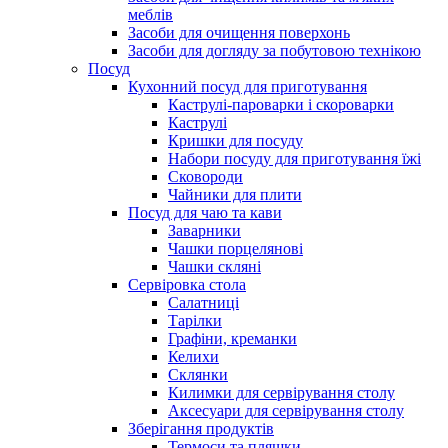
меблів
Засоби для очищення поверхонь
Засоби для догляду за побутовою технікою
Посуд
Кухонний посуд для приготування
Каструлі-пароварки і скороварки
Каструлі
Кришки для посуду
Набори посуду для приготування їжі
Сковороди
Чайники для плити
Посуд для чаю та кави
Заварники
Чашки порцелянові
Чашки скляні
Сервіровка стола
Салатниці
Тарілки
Графіни, креманки
Келихи
Склянки
Килимки для сервірування столу
Аксесуари для сервірування столу
Зберігання продуктів
Термоси та пляшки