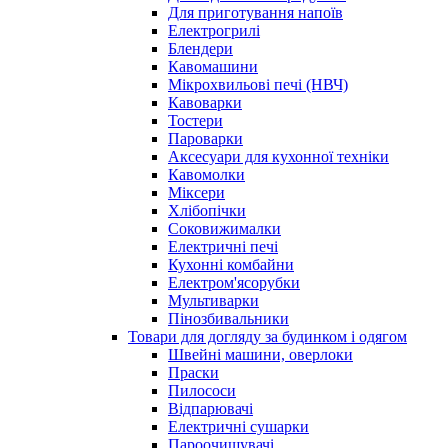
Для приготування напоїв
Електрогрилі
Блендери
Кавомашини
Мікрохвильові печі (НВЧ)
Кавоварки
Тостери
Пароварки
Аксесуари для кухонної техніки
Кавомолки
Міксери
Хлібопічки
Соковижималки
Електричні печі
Кухонні комбайни
Електром'ясорубки
Мультиварки
Пінозбивальники
Товари для догляду за будинком і одягом
Швейні машини, оверлоки
Праски
Пилососи
Відпарювачі
Електричні сушарки
Пароочищувачі