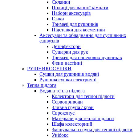
Склянки
Полиці для ванної кімнати
Набори аксесуарів
Гачки
Тримачі для рушників
Підставки для косметики
Аксесуари та обладнання для суспільних
санвузлів
Дезінфектори
Сушарки для рук
Тримачі для паперових рушників
Фени настінні
РУШНИКОСУШКИ
Сушки для рушників водяні
Рушникосушки електричні
Тепла підлога
Водяна тепла підлога
Колектори для теплої підлоги
Сервоприводи
Зливна група / кран
Євроконус
Матеріали для теплої підлоги
Шафа колекторний
Змішувальна група для теплої підлоги
Унібокс