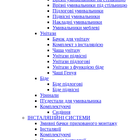
Врізні умивальники під стільницю
Підлогові умивальники
Підвісні умивальники
Накладні умивальники
Умивальники меблеві
Унітази
Бачок для унітазу
Комплект з інсталяцією
Чаша унітазу
Унітази підвісні
Унітази підлогові
Унітази з функцією біде
Чаші Генуя
Біде
Біде підлогові
Біде підвісні
Уринали
П'єдестали для умивальника
Комплектуючі
Сидіння
ІНСТАЛЯЦІЙНІ СИСТЕМИ
Змивні бачки прихованого монтажу
Інсталяції
Комплектуючі