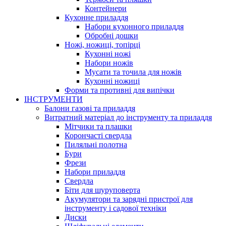
Контейнери
Кухонне приладдя
Набори кухонного приладдя
Обробні дошки
Ножі, ножиці, топірці
Кухонні ножі
Набори ножів
Мусати та точила для ножів
Кухонні ножиці
Форми та противні для випічки
ІНСТРУМЕНТИ
Балони газові та приладдя
Витратний матеріал до інструменту та приладдя
Мітчики та плашки
Корончасті свердла
Пиляльні полотна
Бури
Фрези
Набори приладдя
Свердла
Біти для шуруповерта
Акумулятори та зарядні пристрої для
інструменту і садової техніки
Диски