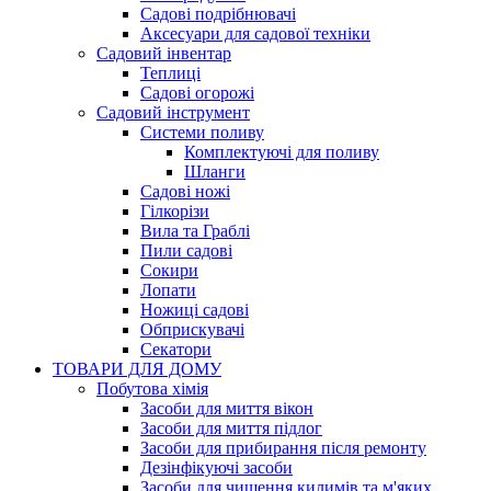
Садові подрібнювачі
Аксесуари для садової техніки
Садовий інвентар
Теплиці
Садові огорожі
Садовий інструмент
Системи поливу
Комплектуючі для поливу
Шланги
Садові ножі
Гілкорізи
Вила та Граблі
Пили садові
Сокири
Лопати
Ножиці садові
Обприскувачі
Секатори
ТОВАРИ ДЛЯ ДОМУ
Побутова хімія
Засоби для миття вікон
Засоби для миття підлог
Засоби для прибирання після ремонту
Дезінфікуючі засоби
Засоби для чищення килимів та м'яких