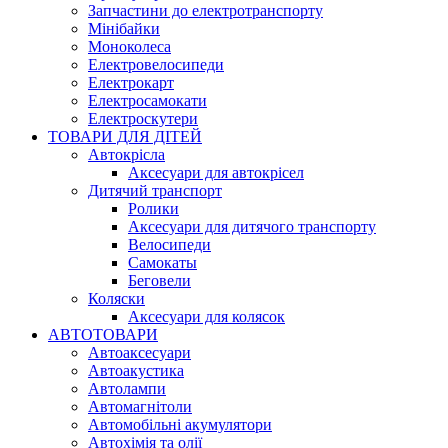
Запчастини до електротранспорту
Мінібайки
Моноколеса
Електровелосипеди
Електрокарт
Електросамокати
Електроскутери
ТОВАРИ ДЛЯ ДІТЕЙ
Автокрісла
Аксесуари для автокрісел
Дитячий транспорт
Ролики
Аксесуари для дитячого транспорту
Велосипеди
Самокаты
Беговели
Коляски
Аксесуари для колясок
АВТОТОВАРИ
Автоаксесуари
Автоакустика
Автолампи
Автомагнітоли
Автомобільні акумулятори
Автохімія та олії