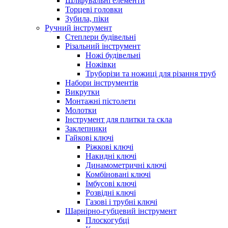
Шліфувальні елементи
Торцеві головки
Зубила, піки
Ручний інструмент
Степлери будівельні
Різальний інструмент
Ножі будівельні
Ножівки
Труборізи та ножиці для різання труб
Набори інструментів
Викрутки
Монтажні пістолети
Молотки
Інструмент для плитки та скла
Заклепники
Гайкові ключі
Ріжкові ключі
Накидні ключі
Динамометричні ключі
Комбіновані ключі
Імбусові ключі
Розвідні ключі
Газові і трубні ключі
Шарнірно-губцевий інструмент
Плоскогубцi