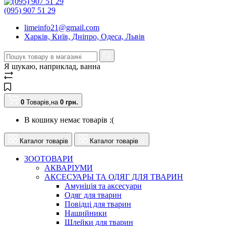
(095) 907 51 29
limeinfo21@gmail.com
Харків, Київ, Дніпро, Одеса, Львів
Я шукаю, наприклад,
ванна
0
Товарів,
на
0
грн.
В кошику немає товарів :(
Каталог товарів
Каталог товарів
ЗООТОВАРИ
АКВАРІУМИ
АКСЕСУАРЫ ТА ОДЯГ ДЛЯ ТВАРИН
Амуніція та аксесуари
Одяг для тварин
Повідці для тварин
Нашийники
Шлейки для тварин