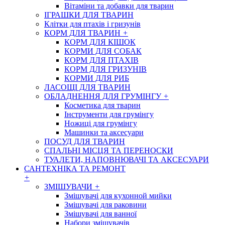
Вітаміни та добавки для тварин
ІГРАШКИ ДЛЯ ТВАРИН
Клітки для птахів і гризунів
КОРМ ДЛЯ ТВАРИН
+
КОРМ ДЛЯ КІШОК
КОРМИ ДЛЯ СОБАК
КОРМ ДЛЯ ПТАХІВ
КОРМ ДЛЯ ГРИЗУНІВ
КОРМИ ДЛЯ РИБ
ЛАСОЩІ ДЛЯ ТВАРИН
ОБЛАДНЕННЯ ДЛЯ ГРУМІНГУ
+
Косметика для тварин
Інструменти для грумінгу
Ножиці для грумінгу
Машинки та аксесуари
ПОСУД ДЛЯ ТВАРИН
СПАЛЬНІ МІСЦЯ ТА ПЕРЕНОСКИ
ТУАЛЕТИ, НАПОВНЮВАЧІ ТА АКСЕСУАРИ
САНТЕХНІКА ТА РЕМОНТ
+
ЗМІШУВАЧИ
+
Змішувачі для кухонной мийки
Змішувачі для раковини
Змішувачі для ванної
Набори змішувачів