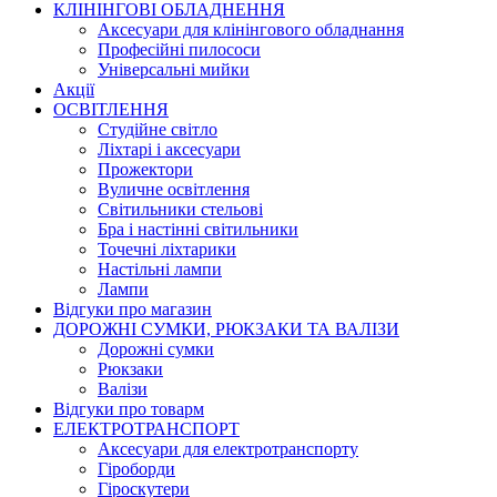
КЛІНІНГОВІ ОБЛАДНЕННЯ
Аксесуари для клінінгового обладнання
Професійні пилососи
Універсальні мийки
Акції
ОСВІТЛЕННЯ
Студійне світло
Ліхтарі і аксесуари
Прожектори
Вуличне освітлення
Світильники стельові
Бра і настінні світильники
Точечні ліхтарики
Настільні лампи
Лампи
Відгуки про магазин
ДОРОЖНІ СУМКИ, РЮКЗАКИ ТА ВАЛІЗИ
Дорожні сумки
Рюкзаки
Валізи
Відгуки про товарм
ЕЛЕКТРОТРАНСПОРТ
Аксесуари для електротранспорту
Гіроборди
Гіроскутери