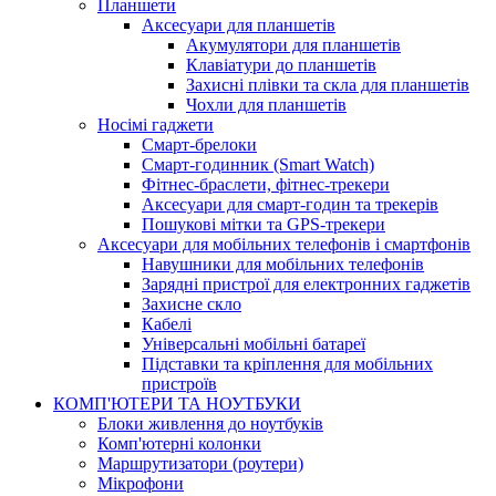
Планшети
Аксесуари для планшетів
Акумулятори для планшетів
Клавіатури до планшетів
Захисні плівки та скла для планшетів
Чохли для планшетів
Носімі гаджети
Смарт-брелоки
Смарт-годинник (Smart Watch)
Фітнес-браслети, фітнес-трекери
Аксесуари для смарт-годин та трекерів
Пошукові мітки та GPS-трекери
Аксесуари для мобільних телефонів і смартфонів
Навушники для мобільних телефонів
Зарядні пристрої для електронних гаджетів
Захисне скло
Кабелі
Універсальні мобільні батареї
Підставки та кріплення для мобільних
пристроїв
КОМП'ЮТЕРИ ТА НОУТБУКИ
Блоки живлення до ноутбуків
Комп'ютерні колонки
Маршрутизатори (роутери)
Мікрофони