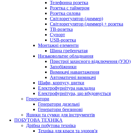
Телефонна розетка
Розетка с таймером
Розетка силова
Світлорегулятор (диммер)
Світлорегулятор (диммер) + розетка
ТВ-розетка
Супорт
USB-розетка
Монтажні елементи
Шина гребенчатая
Низьковольтне обладнання
Пристрої захисного відключення (УЗО)
Запобіжники
Вимикачі навантаження
Автоматичні вимикачі
Шафи, корпусу, щитки
Електрофурнітура накладна
Електрофурнітура, що вбудовується
Генератори
Генератори дизельні
Генератори бензинові
Ящики та сумки для інструментів
ПОБУТОВА ТЕХНІКА
Дрібна побутова техніка
Техніка для краси та здоров'я