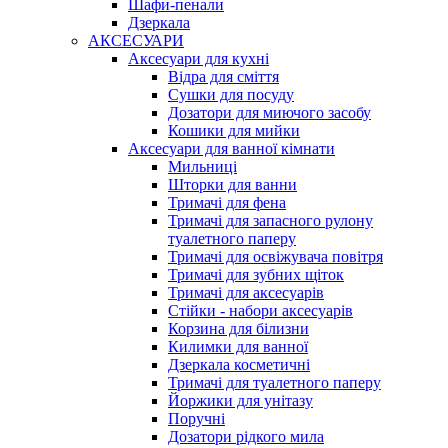
Шафи-пенали
Дзеркала
АКСЕСУАРИ
Аксесуари для кухні
Відра для сміття
Сушки для посуду
Дозатори для миючого засобу
Кошики для мийки
Аксесуари для ванної кімнати
Мильниці
Шторки для ванни
Тримачі для фена
Тримачі для запасного рулону
туалетного паперу
Тримачі для освіжувача повітря
Тримачі для зубних щіток
Тримачі для аксесуарів
Стійки - набори аксесуарів
Корзина для білизни
Килимки для ванної
Дзеркала косметичні
Тримачі для туалетного паперу
Йоржики для унітазу
Поручні
Дозатори рідкого мила