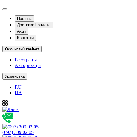
Про нас
Доставка і оплата
Акції
Контакти
Особистий кабінет
Реєстрація
Авторизація
Українська
RU
UA
(097) 309 02 05