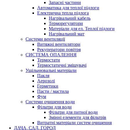
Запасні частини
Автоматика для теплої підлоги
Електрична тепла підлога
Нагрівальний кабель
Терморегулятори
Матеріали для ел. Теплої підлоги
Нагрівальний мат
Системи вентиляції
Витяжні вентилятори
Рекуператори повітря
СИСТЕМА ОПАЛЕННЯ
Термостати
Термостатичні змішувачі
Ущільнювальні матеріали
Пакля
Аерозолі
Герметики
Пасти / мастила
Фум
Системи очищення води
Фільтри для води
Фільтри для питної води
Змінні елементи для фільтрів
Витратні матеріали систем очищення
ДАЧА, САД, ГОРОД