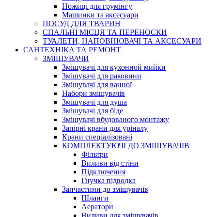
Ножиці для грумінгу
Машинки та аксесуари
ПОСУД ДЛЯ ТВАРИН
СПАЛЬНІ МІСЦЯ ТА ПЕРЕНОСКИ
ТУАЛЕТИ, НАПОВНЮВАЧІ ТА АКСЕСУАРИ
САНТЕХНІКА ТА РЕМОНТ
ЗМІШУВАЧИ
Змішувачі для кухонной мийки
Змішувачі для раковини
Змішувачі для ванної
Набори змішувачів
Змішувачі для душа
Змішувачі для біде
Змішувачі вбудованого монтажу
Запірні крани для уріналу
Крани спеціалізовані
КОМПЛЕКТУЮЧІ ДО ЗМІШУВАЧІВ
Фільтри
Виливи від стіни
Підключення
Гнучка підводка
Запчастини до змішувачів
Шланги
Аератори
Виливи для змішувачів