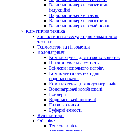
Варильні поверхні електричні
індукційні
Варильні поверхні газові
Варильні поверхні електричні
Варильні поверхні комбіновані
Кліматична техніка
Запчастини і аксесуари для кліматичної
техніки
Термометри та гігрометри
Водонагрівачі
Комплектуючі для газових колонок
Накопичувальна ємність
Бойлери непрямого нагріву
Компоненти безпеки для
водонагрівачів
Комплектуючі для водонагрівачів
Водонагрівачі комбіновані
Бойлери
Водонагрівачі проточні
Газові колонки
Буферні ємності
Вентилятори
Обігрівачі
Теплові завіси