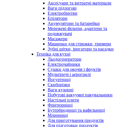
Аксесуари та витратні матеріали
Ваги підлогові
Електробритви
Епілятори
Акумулятори та батарейки
Мережеві фільтри, адаптери та
подовжувачі
Масажери
Машинки для стрижки, тримери
Зубні щітки, іригатори та насадки
Техніка для кухні
Льодогенератори
Електрочайники
Сушки для овочів і фруктів
Мультіпечі і аерогрилі
Йогуртниці
Скиборізки
Ваги кухонні
Побутові вакуумні пакувальники
Настільні плити
Фритюрниці
Бутербродниці та вафельниці
Млинниці
Для приготування продуктів
Для підготовки продуктів