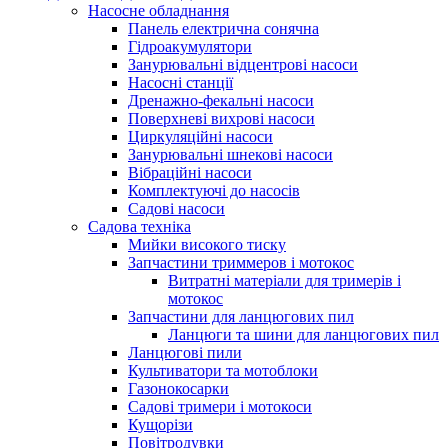
Насосне обладнання
Панель електрична сонячна
Гідроакумулятори
Занурювальні відцентрові насоси
Насосні станції
Дренажно-фекальні насоси
Поверхневі вихрові насоси
Циркуляційні насоси
Занурювальні шнекові насоси
Вібраційні насоси
Комплектуючі до насосів
Cадові насоси
Садова техніка
Мийки високого тиску
Запчастини триммеров і мотокос
Витратні матеріали для тримерів і
мотокос
Запчастини для ланцюгових пил
Ланцюги та шини для ланцюгових пил
Ланцюгові пили
Культиватори та мотоблоки
Газонокосарки
Садові тримери і мотокоси
Кущорізи
Повітродувки