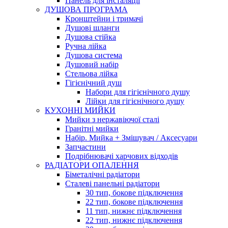
Панель для інсталяції
ДУШОВА ПРОГРАМА
Кронштейни і тримачі
Душові шланги
Душова стійка
Ручна лійка
Душова система
Душовий набір
Стельова лійка
Гігієнічний душ
Набори для гігієнічного душу
Лійки для гігієнічного душу
КУХОННІ МИЙКИ
Мийки з нержавіючої сталі
Гранітні мийки
Набір. Мийка + Змішувач / Аксесуари
Запчастини
Подрібнювачі харчових відходів
РАДІАТОРИ ОПАЛЕННЯ
Біметалічні радіатори
Сталеві панельні радіатори
30 тип, бокове підключення
22 тип, бокове підключення
11 тип, нижнє підключення
22 тип, нижнє підключення