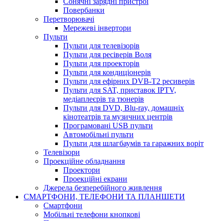
Сонячні зарядні пристрої
Повербанки
Перетворювачі
Мережеві інвертори
Пульти
Пульти для телевізорів
Пульти для ресіверів Воля
Пульти для проекторів
Пульти для кондиціонерів
Пульти для ефірних DVB-T2 ресиверів
Пульти для SAT, приставок IPTV,
медіаплеєрів та тюнерів
Пульти для DVD, Blu-ray, домашніх
кінотеатрів та музичних центрів
Програмовані USB пульти
Автомобільні пульти
Пульти для шлагбаумів та гаражних воріт
Телевізори
Проекційне обладнання
Проектори
Проекційні екрани
Джерела безперебійного живлення
СМАРТФОНИ, ТЕЛЕФОНИ ТА ПЛАНШЕТИ
Смартфони
Мобільні телефони кнопкові