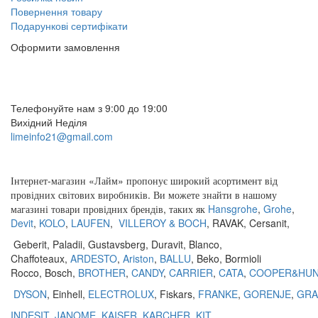
Повернення товару
Подарункові сертифікати
Оформити замовлення
(097) 309 02 05
(095) 907 51 29
Телефонуйте нам з 9:00 до 19:00
Вихідний Неділя
limeinfo21@gmail.com
Замовити дзвінок
Інтернет
-
магазин
«
Лайм
»
пропонує
широкий
асортимент
від
провідних
світових
виробників
.
Ви
можете
знайти
в
нашому
магазині
товари
провідних
брендів
,
таких
як
Hansgrohe
,
Grohe
,
Devit
,
KOLO
,
LAUFEN
,
VILLEROY & BOCH
,
RAVAK
,
Cersanit
,
Geberit
,
Paladii
,
Gustavsberg
,
Duravit
,
Blanco
,
Chaffoteaux,
ARDESTO
,
Ariston
,
BALLU
, Beko, Bormioli
Rocco, Bosch,
BROTHER
,
CANDY
,
CARRIER
,
CATA
,
COOPER&HU
DYSON
, Einhell,
ELECTROLUX
, Fiskars,
FRANKE
,
GORENJE
,
GRA
INDESIT
,
JANOME
,
KAISER
,
KARCHER
,
KIT