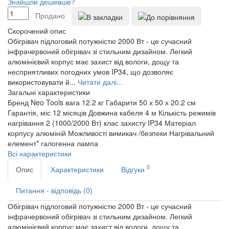
Знайшли дешевше?
Продано
Скорочений опис
Обігрівач підлоговий потужністю 2000 Вт - це сучасний
інфрачервоний обігрівач зі стильним дизайном. Легкий
алюмінієвий корпус має захист від вологи, дощу та
несприятливих погодних умов IP34, що дозволяє
використовувати й...
Читати далі...
Загальні характеристики
Бренд
Neo Tools
вага
12.2 кг
Габарити
50 х 50 х 20.2 см
Гарантія, міс
12 місяців
Довжина кабеля
4 м
Кількість режимів
нагрівання
2 (1000/2000 Вт)
клас захисту
IP34
Матеріал
корпусу
алюміній
Можливості
вимикач /безпеки
Нагрівальний
елемент*
галогенна лампа
Всі характеристики
0
Опис
Характеристики
Відгуки
Питання - відповідь (0)
Обігрівач підлоговий потужністю 2000 Вт - це сучасний
інфрачервоний обігрівач зі стильним дизайном. Легкий
алюмінієвий корпус має захист від вологи, дощу та