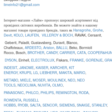
limeinfo21@gmail.com
Замовити дзвінок
Інтернет
-
магазин
«
Лайм
»
пропонує
широкий
асортимент
від
провідних
світових
виробників
.
Ви
можете
знайти
в
нашому
магазині
товари
провідних
брендів
,
таких
як
Hansgrohe
,
Grohe
,
Devit
,
KOLO
,
LAUFEN
,
VILLEROY & BOCH
,
RAVAK
,
Cersanit
,
Geberit
,
Paladii
,
Gustavsberg
,
Duravit
,
Blanco
,
Chaffoteaux,
ARDESTO
,
Ariston
,
BALLU
, Beko, Bormioli
Rocco, Bosch,
BROTHER
,
CANDY
,
CARRIER
,
CATA
,
COOPER&HU
DYSON
, Einhell,
ELECTROLUX
, Fiskars,
FRANKE
,
GORENJE
,
GRA
INDESIT
,
JANOME
,
KAISER
,
KARCHER
,
KIT
ENERGY
,
KRUPS
,
LG
,
LIEBHERR
,
MAKITA
,
MARIO
,
METABO
,
MIELE
,
MOSER
,
MOULINEX
,
NEO
,
NEO
TOOLS
,
NEOCLIMA
,
NUVITA
,
OLMO
,
PANASONIC
,
PHILCO
,
PHILIPS
,
REMINGTON
,
RODA
,
ROWENTA
,
RUSSELL
HOBBS
,
RYOBI
,
SALTA
,
SENCOR
,
SIEMENS
,
SNAIGE
,
STANLEY
,