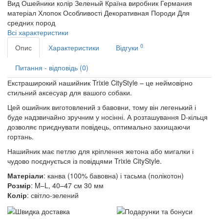
Вид
Ошейники
колір
Зеленый
Країна виробник
Германия
матеріал
Хлопок
Особливості
Декоративная
Породи
Для
средних пород
Всі характеристики
0
Опис
Характеристики
Відгуки
Питання - відповідь (0)
Екстраширокий нашийник Trixie CityStyle – це неймовірно
стильний аксесуар для вашого собаки.
Цей ошийник виготовлений з бавовни, тому він легенький і
буде надзвичайно зручним у носінні. А розташування D-кільця
дозволяє приєднувати повідець, оптимально захищаючи
гортань.
Нашийник має петлю для кріплення жетона або мигалки і
чудово поєднується із повідцями Trixie CityStyle.
Матеріали
: канва (100% бавовна) і тасьма (полікотон)
Розмір
:
M–L, 40–47 см 30 мм
Колір
:
світло-зелений