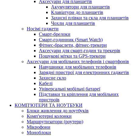
Аксесуари для планшетів
Акумулятори для планшетів
Клавіатури до планшетів
Захисні плівки та скла для планшетів
Чохли для планшетів
Носімі гаджети
Смарт-брелоки
Смарт-годинник (Smart Watch)
Фітнес-браслети, фітнес-трекери
Аксесуари для смарт-годин та трекерів
Пошукові мітки та GPS-трекери
Аксесуари для мобільних телефонів і смартфонів
Навушники для мобільних телефонів
Зарядні пристрої для електронних гаджетів
Захисне скло
Кабелі
Універсальні мобільні батареї
Підставки та кріплення для мобільних
пристроїв
КОМП'ЮТЕРИ ТА НОУТБУКИ
Блоки живлення до ноутбуків
Комп'ютерні колонки
Маршрутизатори (роутери)
Мікрофони
Моноблоки