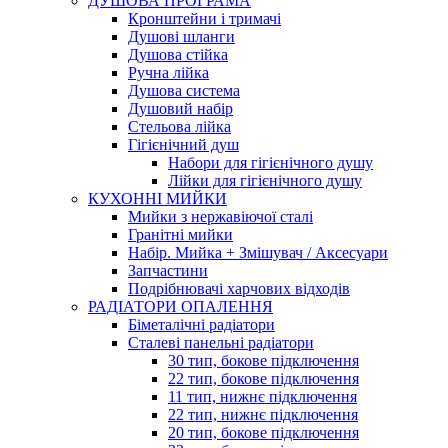
ДУШОВА ПРОГРАМА
Кронштейни і тримачі
Душові шланги
Душова стійка
Ручна лійка
Душова система
Душовий набір
Стельова лійка
Гігієнічний душ
Набори для гігієнічного душу
Лійки для гігієнічного душу
КУХОННІ МИЙКИ
Мийки з нержавіючої сталі
Гранітні мийки
Набір. Мийка + Змішувач / Аксесуари
Запчастини
Подрібнювачі харчових відходів
РАДІАТОРИ ОПАЛЕННЯ
Біметалічні радіатори
Сталеві панельні радіатори
30 тип, бокове підключення
22 тип, бокове підключення
11 тип, нижнє підключення
22 тип, нижнє підключення
20 тип, бокове підключення