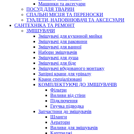
Машинки та аксесуари
ПОСУД ДЛЯ ТВАРИН
СПАЛЬНІ МІСЦЯ ТА ПЕРЕНОСКИ
ТУАЛЕТИ, НАПОВНЮВАЧІ ТА АКСЕСУАРИ
САНТЕХНІКА ТА РЕМОНТ
ЗМІШУВАЧИ
Змішувачі для кухонной мийки
Змішувачі для раковини
Змішувачі для ванної
Набори змішувачів
Змішувачі для душа
Змішувачі для біде
Змішувачі вбудованого монтажу
Запірні крани для уріналу
Крани спеціалізовані
КОМПЛЕКТУЮЧІ ДО ЗМІШУВАЧІВ
Фільтри
Виливи від стіни
Підключення
Гнучка підводка
Запчастини до змішувачів
Шланги
Аератори
Виливи для змішувачів
Картриджі