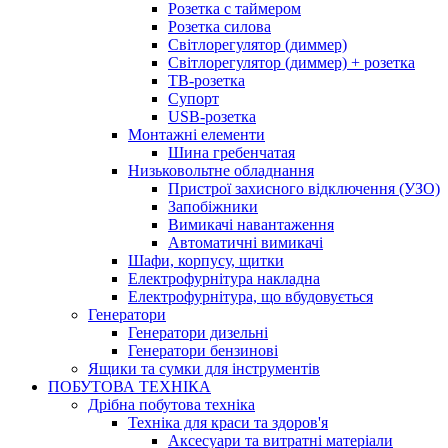
Розетка с таймером
Розетка силова
Світлорегулятор (диммер)
Світлорегулятор (диммер) + розетка
ТВ-розетка
Супорт
USB-розетка
Монтажні елементи
Шина гребенчатая
Низьковольтне обладнання
Пристрої захисного відключення (УЗО)
Запобіжники
Вимикачі навантаження
Автоматичні вимикачі
Шафи, корпусу, щитки
Електрофурнітура накладна
Електрофурнітура, що вбудовується
Генератори
Генератори дизельні
Генератори бензинові
Ящики та сумки для інструментів
ПОБУТОВА ТЕХНІКА
Дрібна побутова техніка
Техніка для краси та здоров'я
Аксесуари та витратні матеріали