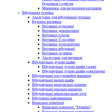
будинком і одягом
Машинки для видалення катишків
Вбудована техніка
Аксесуари для вбудованої техніки
Кухонні витяжки
Витяжки купольні
Витяжки декоративні
Витяжки плоскі
Витяжки Т-подібні
Витяжки телескопічні
Витяжки вбудовані
Витяжки острівні
Аксесуари для витяжок
Вбудовувані духові шафи
Вбудовувані духові шафи газові
Вбудовувані духові шафи електричні
Вбудовувані посудомийні машини
Вбудовувані винні шафи
Вбудовувані морозильні камери
Вбудовувані пральні машини
Вбудовувані мікрохвильові печі
Вбудовані кавомашини
Варильні поверхні
Варильні поверхні "Domino"
Варильні поверхні електричні