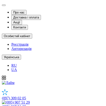
Про нас
Доставка і оплата
Акції
Контакти
Особистий кабінет
Реєстрація
Авторизація
Українська
RU
UA
(097) 309 02 05