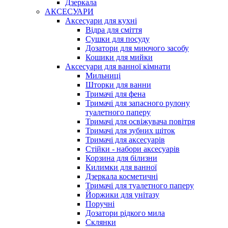
Дзеркала
АКСЕСУАРИ
Аксесуари для кухні
Відра для сміття
Сушки для посуду
Дозатори для миючого засобу
Кошики для мийки
Аксесуари для ванної кімнати
Мильниці
Шторки для ванни
Тримачі для фена
Тримачі для запасного рулону
туалетного паперу
Тримачі для освіжувача повітря
Тримачі для зубних щіток
Тримачі для аксесуарів
Стійки - набори аксесуарів
Корзина для білизни
Килимки для ванної
Дзеркала косметичні
Тримачі для туалетного паперу
Йоржики для унітазу
Поручні
Дозатори рідкого мила
Склянки