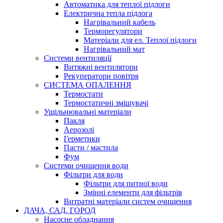
Автоматика для теплої підлоги
Електрична тепла підлога
Нагрівальний кабель
Терморегулятори
Матеріали для ел. Теплої підлоги
Нагрівальний мат
Системи вентиляції
Витяжні вентилятори
Рекуператори повітря
СИСТЕМА ОПАЛЕННЯ
Термостати
Термостатичні змішувачі
Ущільнювальні матеріали
Пакля
Аерозолі
Герметики
Пасти / мастила
Фум
Системи очищення води
Фільтри для води
Фільтри для питної води
Змінні елементи для фільтрів
Витратні матеріали систем очищення
ДАЧА, САД, ГОРОД
Насосне обладнання