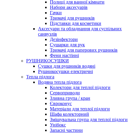
Полиці для ванної кімнати
Набори аксесуарів
Гачки
Тримачі для рушників
Підставки для косметики
Аксесуари та обладнання для суспільних
санвузлів
Дезінфектори
Сушарки для рук
Тримачі для паперових рушників
Фени настінні
РУШНИКОСУШКИ
Сушки для рушників водяні
Рушникосушки електричні
Тепла підлога
Водяна тепла підлога
Колектори для теплої підлоги
Сервоприводи
Зливна група / кран
Євроконус
Матеріали для теплої підлоги
Шафа колекторний
Змішувальна група для теплої підлоги
Унібокс
Запасні частини