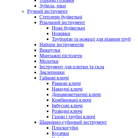
Торцеві головки
Зубила, піки
Ручний інструмент
Степлери будівельні
Різальний інструмент
Ножі будівельні
Ножівки
Труборізи та ножиці для різання труб
Набори інструментів
Викрутки
Монтажні пістолети
Молотки
Інструмент для плитки та скла
Заклепники
Гайкові ключі
Ріжкові ключі
Накидні ключі
Динамометричні ключі
Комбіновані ключі
Імбусові ключі
Розвідні ключі
Газові і трубні ключі
Шарнірно-губцевий інструмент
Плоскогубцi
Кусачки