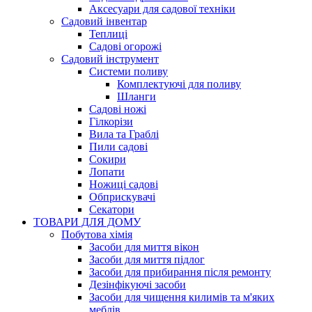
Аксесуари для садової техніки
Садовий інвентар
Теплиці
Садові огорожі
Садовий інструмент
Системи поливу
Комплектуючі для поливу
Шланги
Садові ножі
Гілкорізи
Вила та Граблі
Пили садові
Сокири
Лопати
Ножиці садові
Обприскувачі
Секатори
ТОВАРИ ДЛЯ ДОМУ
Побутова хімія
Засоби для миття вікон
Засоби для миття підлог
Засоби для прибирання після ремонту
Дезінфікуючі засоби
Засоби для чищення килимів та м'яких
меблів