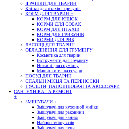
ІГРАШКИ ДЛЯ ТВАРИН
Клітки для птахів і гризунів
КОРМ ДЛЯ ТВАРИН
+
КОРМ ДЛЯ КІШОК
КОРМИ ДЛЯ СОБАК
КОРМ ДЛЯ ПТАХІВ
КОРМ ДЛЯ ГРИЗУНІВ
КОРМИ ДЛЯ РИБ
ЛАСОЩІ ДЛЯ ТВАРИН
ОБЛАДНЕННЯ ДЛЯ ГРУМІНГУ
+
Косметика для тварин
Інструменти для грумінгу
Ножиці для грумінгу
Машинки та аксесуари
ПОСУД ДЛЯ ТВАРИН
СПАЛЬНІ МІСЦЯ ТА ПЕРЕНОСКИ
ТУАЛЕТИ, НАПОВНЮВАЧІ ТА АКСЕСУАРИ
САНТЕХНІКА ТА РЕМОНТ
+
ЗМІШУВАЧИ
+
Змішувачі для кухонной мийки
Змішувачі для раковини
Змішувачі для ванної
Набори змішувачів
Змішувачі для душа