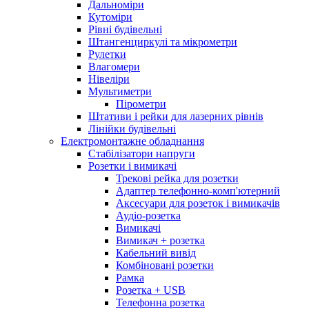
Дальноміри
Кутоміри
Рівні будівельні
Штангенциркулі та мікрометри
Рулетки
Влагомери
Нівеліри
Мультиметри
Пірометри
Штативи і рейки для лазерних рівнів
Лінійки будівельні
Електромонтажне обладнання
Стабілізатори напруги
Розетки і вимикачі
Трекові рейка для розетки
Адаптер телефонно-комп'ютерний
Аксесуари для розеток і вимикачів
Аудіо-розетка
Вимикачі
Вимикач + розетка
Кабельний вивід
Комбіновані розетки
Рамка
Розетка + USB
Телефонна розетка