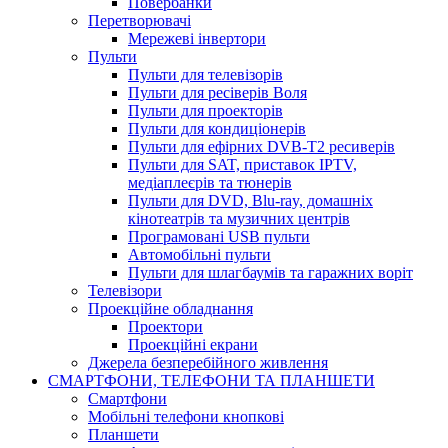
Повербанки
Перетворювачі
Мережеві інвертори
Пульти
Пульти для телевізорів
Пульти для ресіверів Воля
Пульти для проекторів
Пульти для кондиціонерів
Пульти для ефірних DVB-T2 ресиверів
Пульти для SAT, приставок IPTV,
медіаплеєрів та тюнерів
Пульти для DVD, Blu-ray, домашніх
кінотеатрів та музичних центрів
Програмовані USB пульти
Автомобільні пульти
Пульти для шлагбаумів та гаражних воріт
Телевізори
Проекційне обладнання
Проектори
Проекційні екрани
Джерела безперебійного живлення
СМАРТФОНИ, ТЕЛЕФОНИ ТА ПЛАНШЕТИ
Смартфони
Мобільні телефони кнопкові
Планшети