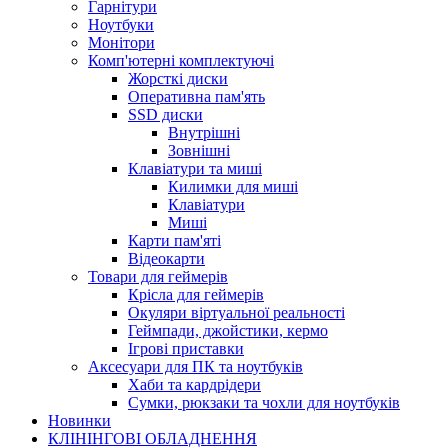
Гарнітури
Ноутбуки
Монітори
Комп'ютерні комплектуючі
Жорсткі диски
Оперативна пам'ять
SSD диски
Внутрішні
Зовнішні
Клавіатури та миші
Килимки для миші
Клавіатури
Миші
Карти пам'яті
Відеокарти
Товари для геймерів
Крісла для геймерів
Окуляри віртуальної реальності
Геймпади, джойстики, кермо
Ігрові приставки
Аксесуари для ПК та ноутбуків
Хаби та кардрідери
Сумки, рюкзаки та чохли для ноутбуків
Новинки
КЛІНІНГОВІ ОБЛАДНЕННЯ