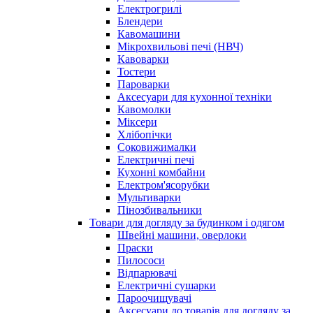
Електрогрилі
Блендери
Кавомашини
Мікрохвильові печі (НВЧ)
Кавоварки
Тостери
Пароварки
Аксесуари для кухонної техніки
Кавомолки
Міксери
Хлібопічки
Соковижималки
Електричні печі
Кухонні комбайни
Електром'ясорубки
Мультиварки
Пінозбивальники
Товари для догляду за будинком і одягом
Швейні машини, оверлоки
Праски
Пилососи
Відпарювачі
Електричні сушарки
Пароочищувачі
Аксесуари до товарів для догляду за