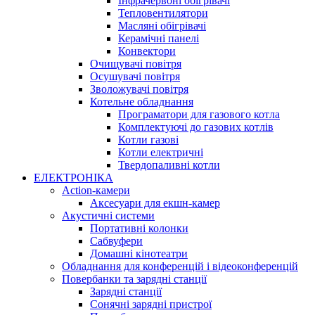
Інфрачервоні обігрівачі
Тепловентилятори
Масляні обігрівачі
Керамічні панелі
Конвектори
Очищувачі повітря
Осушувачі повітря
Зволожувачі повітря
Котельне обладнання
Програматори для газового котла
Комплектуючі до газових котлів
Котли газові
Котли електричні
Твердопаливні котли
ЕЛЕКТРОНІКА
Action-камери
Аксесуари для екшн-камер
Акустичні системи
Портативні колонки
Сабвуфери
Домашні кінотеатри
Обладнання для конференцій і відеоконференцій
Повербанки та зарядні станції
Зарядні станції
Сонячні зарядні пристрої