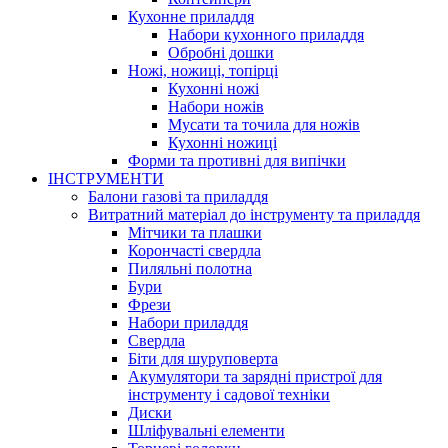
Кухонне приладдя
Набори кухонного приладдя
Обробні дошки
Ножі, ножиці, топірці
Кухонні ножі
Набори ножів
Мусати та точила для ножів
Кухонні ножиці
Форми та противні для випічки
ІНСТРУМЕНТИ
Балони газові та приладдя
Витратний матеріал до інструменту та приладдя
Мітчики та плашки
Корончасті свердла
Пиляльні полотна
Бури
Фрези
Набори приладдя
Свердла
Біти для шуруповерта
Акумулятори та зарядні пристрої для
інструменту і садової техніки
Диски
Шліфувальні елементи