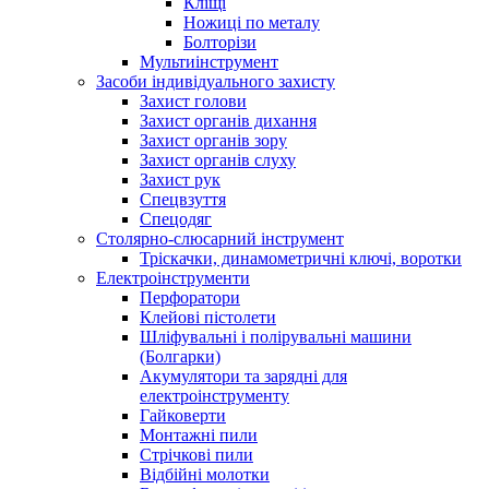
Кліщі
Ножиці по металу
Болторізи
Мультиінструмент
Засоби індивідуального захисту
Захист голови
Захист органів дихання
Захист органів зору
Захист органів слуху
Захист рук
Спецвзуття
Спецодяг
Столярно-слюсарний інструмент
Тріскачки, динамометричні ключі, воротки
Електроінструменти
Перфоратори
Клейові пістолети
Шліфувальні і полірувальні машини
(Болгарки)
Акумулятори та зарядні для
електроінструменту
Гайковерти
Монтажні пили
Стрічкові пили
Відбійні молотки