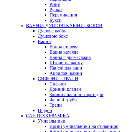
Різне
Ручки
Перемикання
Букси
ВАННИ, ДУШОВІ КАБІНИ, БОКСИ
Душова кабіна
Душовою бокс
Ванни
Ванна сталева
Ванна кам'яна
Ванна гідромасажна
Штори на ванну
Панелі для ванн
Акрилові ванни
СИФОНИ І ТРАПИ
Сифони
Донний клапан
Зливні / наливні гарнітури
Фанові труби
Трапи
Піддон
САНТЕХКЕРАМІКА
Умивальники
Врізні умивальники на стільницю
Врізні умивальники під стільницю