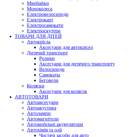
Мінібайки
Моноколеса
Електровелосипеди
Електрокарт
Електросамокати
Електроскутери
ТОВАРИ ДЛЯ ДІТЕЙ
Автокрісла
Аксесуари для автокрісел
Дитячий транспорт
Ролики
Аксесуари для дитячого транспорту
Велосипеди
Самокаты
Беговели
Коляски
Аксесуари для колясок
АВТОТОВАРИ
Автоаксесуари
Автоакустика
Автолампи
Автомагнітоли
Автомобільні акумулятори
Автохімія та олії
Чистячі засоби для авто