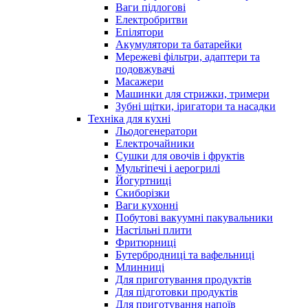
Ваги підлогові
Електробритви
Епілятори
Акумулятори та батарейки
Мережеві фільтри, адаптери та
подовжувачі
Масажери
Машинки для стрижки, тримери
Зубні щітки, іригатори та насадки
Техніка для кухні
Льодогенератори
Електрочайники
Сушки для овочів і фруктів
Мультіпечі і аерогрилі
Йогуртниці
Скиборізки
Ваги кухонні
Побутові вакуумні пакувальники
Настільні плити
Фритюрниці
Бутербродниці та вафельниці
Млинниці
Для приготування продуктів
Для підготовки продуктів
Для приготування напоїв