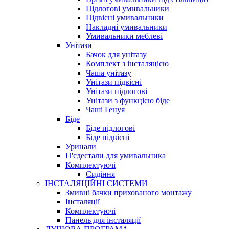
Підлогові умивальники
Підвісні умивальники
Накладні умивальники
Умивальники меблеві
Унітази
Бачок для унітазу
Комплект з інсталяцією
Чаша унітазу
Унітази підвісні
Унітази підлогові
Унітази з функцією біде
Чаші Генуя
Біде
Біде підлогові
Біде підвісні
Уринали
П'єдестали для умивальника
Комплектуючі
Сидіння
ІНСТАЛЯЦІЙНІ СИСТЕМИ
Змивні бачки прихованого монтажу
Інсталяції
Комплектуючі
Панель для інсталяції