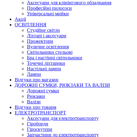
Аксесуари для клінінгового обладнання
Професійні пилососи
Універсальні мийки
Акції
ОСВІТЛЕННЯ
Студійне світло
Ліхтарі і аксесуари
Прожектори
Вуличне освітлення
Світильники стельові
Бра і настінні світильники
Точечні ліхтарики
Настільні лампи
Лампи
Відгуки про магазин
ДОРОЖНІ СУМКИ, РЮКЗАКИ ТА ВАЛІЗИ
Дорожні сумки
Рюкзаки
Валізи
Відгуки про товарм
ЕЛЕКТРОТРАНСПОРТ
Аксесуари для електротранспорту
Гіроборди
Гіроскутери
Запчастини до електротранспорту