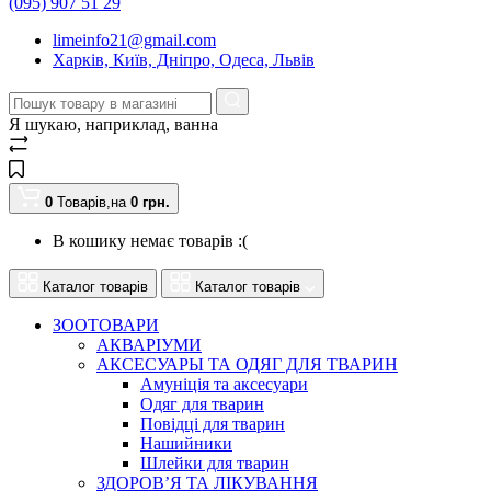
(095) 907 51 29
limeinfo21@gmail.com
Харків, Київ, Дніпро, Одеса, Львів
Я шукаю, наприклад,
ванна
0
Товарів,
на
0
грн.
В кошику немає товарів :(
Каталог товарів
Каталог товарів
ЗООТОВАРИ
АКВАРІУМИ
АКСЕСУАРЫ ТА ОДЯГ ДЛЯ ТВАРИН
Амуніція та аксесуари
Одяг для тварин
Повідці для тварин
Нашийники
Шлейки для тварин
ЗДОРОВ’Я ТА ЛІКУВАННЯ