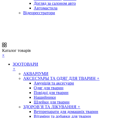
Догляд за салоном авто
Автомастила
Відеореєстратори
Каталог товарів
×
ЗООТОВАРИ
+
АКВАРІУМИ
АКСЕСУАРЫ ТА ОДЯГ ДЛЯ ТВАРИН
+
Амуніція та аксесуари
Одяг для тварин
Повідці для тварин
Нашийники
Шлейки для тварин
ЗДОРОВ’Я ТА ЛІКУВАННЯ
+
Ветпрепарати для домашніх тварин
Вітаміни та добавки для тварин