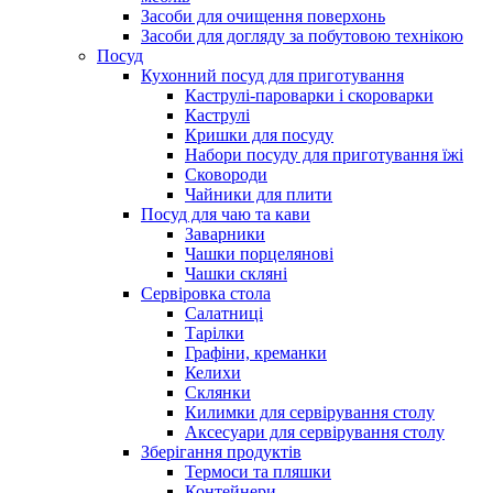
Засоби для очищення поверхонь
Засоби для догляду за побутовою технікою
Посуд
Кухонний посуд для приготування
Каструлі-пароварки і скороварки
Каструлі
Кришки для посуду
Набори посуду для приготування їжі
Сковороди
Чайники для плити
Посуд для чаю та кави
Заварники
Чашки порцелянові
Чашки скляні
Сервіровка стола
Салатниці
Тарілки
Графіни, креманки
Келихи
Склянки
Килимки для сервірування столу
Аксесуари для сервірування столу
Зберігання продуктів
Термоси та пляшки
Контейнери