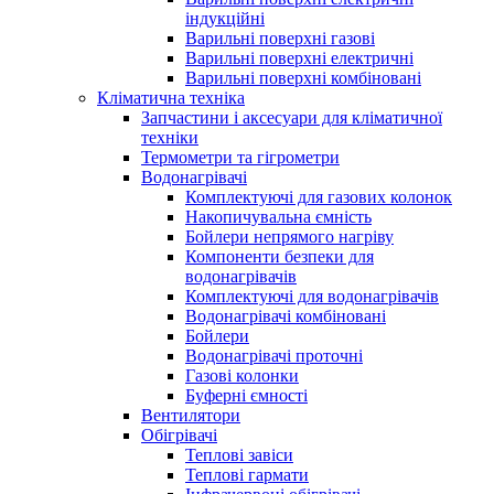
індукційні
Варильні поверхні газові
Варильні поверхні електричні
Варильні поверхні комбіновані
Кліматична техніка
Запчастини і аксесуари для кліматичної
техніки
Термометри та гігрометри
Водонагрівачі
Комплектуючі для газових колонок
Накопичувальна ємність
Бойлери непрямого нагріву
Компоненти безпеки для
водонагрівачів
Комплектуючі для водонагрівачів
Водонагрівачі комбіновані
Бойлери
Водонагрівачі проточні
Газові колонки
Буферні ємності
Вентилятори
Обігрівачі
Теплові завіси
Теплові гармати