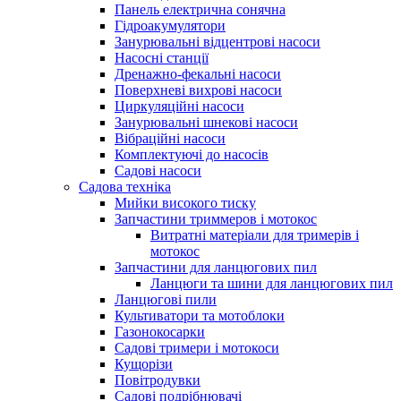
Панель електрична сонячна
Гідроакумулятори
Занурювальні відцентрові насоси
Насосні станції
Дренажно-фекальні насоси
Поверхневі вихрові насоси
Циркуляційні насоси
Занурювальні шнекові насоси
Вібраційні насоси
Комплектуючі до насосів
Cадові насоси
Садова техніка
Мийки високого тиску
Запчастини триммеров і мотокос
Витратні матеріали для тримерів і
мотокос
Запчастини для ланцюгових пил
Ланцюги та шини для ланцюгових пил
Ланцюгові пили
Культиватори та мотоблоки
Газонокосарки
Садові тримери і мотокоси
Кущорізи
Повітродувки
Садові подрібнювачі