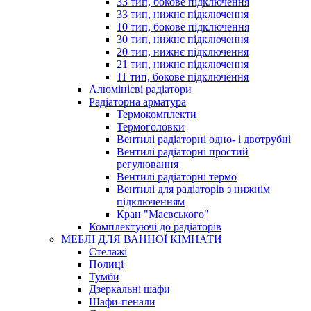
33 тип, бокове підключення
33 тип, нижнє підключення
10 тип, бокове підключення
30 тип, нижнє підключення
20 тип, нижнє підключення
21 тип, нижнє підключення
11 тип, бокове підключення
Алюмінієві радіатори
Радіаторна арматура
Термокомплекти
Термоголовки
Вентилі радіаторні одно- і двотрубні
Вентилі радіаторні простий
регулювання
Вентилі радіаторні термо
Вентилі для радіаторів з нижнім
підключенням
Кран "Маєвського"
Комплектуючі до радіаторів
МЕБЛІ ДЛЯ ВАННОЇ КІМНАТИ
Стелажі
Полиці
Тумби
Дзеркальні шафи
Шафи-пенали