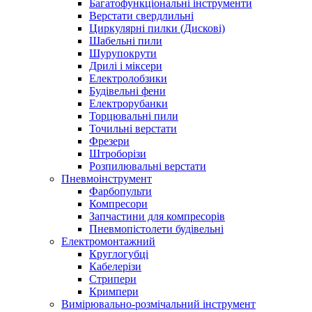
Багатофункціональні інструменти
Верстати свердлильні
Циркулярні пилки (Дискові)
Шабельні пили
Шурупокрути
Дрилі і міксери
Електролобзики
Будівельні фени
Електрорубанки
Торцювальні пили
Точильні верстати
Фрезери
Штроборізи
Розпилювальні верстати
Пневмоінструмент
Фарбопульти
Компресори
Запчастини для компресорів
Пневмопістолети будівельні
Електромонтажний
Круглогубці
Кабелерізи
Стрипери
Кримпери
Вимірювально-розмічальний інструмент