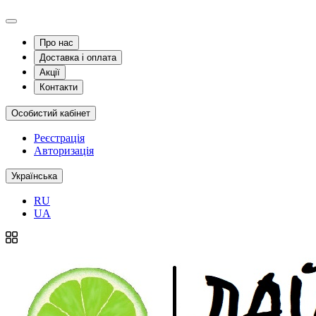
Про нас
Доставка і оплата
Акції
Контакти
Особистий кабінет
Реєстрація
Авторизація
Українська
RU
UA