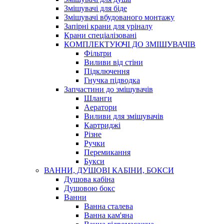
Змішувачі для біде
Змішувачі вбудованого монтажу
Запірні крани для уріналу
Крани спеціалізовані
КОМПЛЕКТУЮЧІ ДО ЗМІШУВАЧІВ
Фільтри
Виливи від стіни
Підключення
Гнучка підводка
Запчастини до змішувачів
Шланги
Аератори
Виливи для змішувачів
Картриджі
Різне
Ручки
Перемикання
Букси
ВАННИ, ДУШОВІ КАБІНИ, БОКСИ
Душова кабіна
Душовою бокс
Ванни
Ванна сталева
Ванна кам'яна