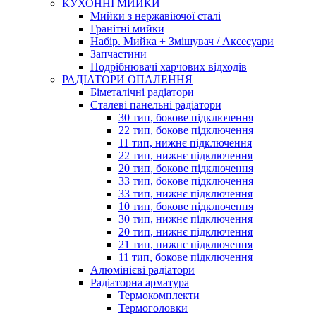
КУХОННІ МИЙКИ
Мийки з нержавіючої сталі
Гранітні мийки
Набір. Мийка + Змішувач / Аксесуари
Запчастини
Подрібнювачі харчових відходів
РАДІАТОРИ ОПАЛЕННЯ
Біметалічні радіатори
Сталеві панельні радіатори
30 тип, бокове підключення
22 тип, бокове підключення
11 тип, нижнє підключення
22 тип, нижнє підключення
20 тип, бокове підключення
33 тип, бокове підключення
33 тип, нижнє підключення
10 тип, бокове підключення
30 тип, нижнє підключення
20 тип, нижнє підключення
21 тип, нижнє підключення
11 тип, бокове підключення
Алюмінієві радіатори
Радіаторна арматура
Термокомплекти
Термоголовки