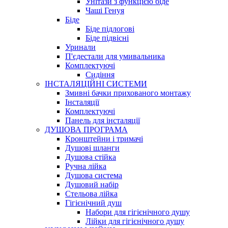
Унітази з функцією біде
Чаші Генуя
Біде
Біде підлогові
Біде підвісні
Уринали
П'єдестали для умивальника
Комплектуючі
Сидіння
ІНСТАЛЯЦІЙНІ СИСТЕМИ
Змивні бачки прихованого монтажу
Інсталяції
Комплектуючі
Панель для інсталяції
ДУШОВА ПРОГРАМА
Кронштейни і тримачі
Душові шланги
Душова стійка
Ручна лійка
Душова система
Душовий набір
Стельова лійка
Гігієнічний душ
Набори для гігієнічного душу
Лійки для гігієнічного душу