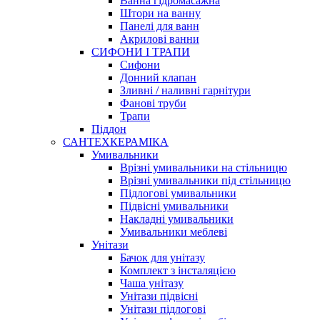
Ванна гідромасажна
Штори на ванну
Панелі для ванн
Акрилові ванни
СИФОНИ І ТРАПИ
Сифони
Донний клапан
Зливні / наливні гарнітури
Фанові труби
Трапи
Піддон
САНТЕХКЕРАМІКА
Умивальники
Врізні умивальники на стільницю
Врізні умивальники під стільницю
Підлогові умивальники
Підвісні умивальники
Накладні умивальники
Умивальники меблеві
Унітази
Бачок для унітазу
Комплект з інсталяцією
Чаша унітазу
Унітази підвісні
Унітази підлогові