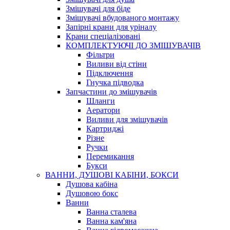
Змішувачі для біде
Змішувачі вбудованого монтажу
Запірні крани для уріналу
Крани спеціалізовані
КОМПЛЕКТУЮЧІ ДО ЗМІШУВАЧІВ
Фільтри
Виливи від стіни
Підключення
Гнучка підводка
Запчастини до змішувачів
Шланги
Аератори
Виливи для змішувачів
Картриджі
Різне
Ручки
Перемикання
Букси
ВАННИ, ДУШОВІ КАБІНИ, БОКСИ
Душова кабіна
Душовою бокс
Ванни
Ванна сталева
Ванна кам'яна