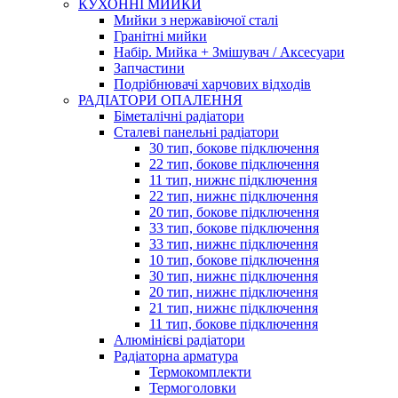
КУХОННІ МИЙКИ
Мийки з нержавіючої сталі
Гранітні мийки
Набір. Мийка + Змішувач / Аксесуари
Запчастини
Подрібнювачі харчових відходів
РАДІАТОРИ ОПАЛЕННЯ
Біметалічні радіатори
Сталеві панельні радіатори
30 тип, бокове підключення
22 тип, бокове підключення
11 тип, нижнє підключення
22 тип, нижнє підключення
20 тип, бокове підключення
33 тип, бокове підключення
33 тип, нижнє підключення
10 тип, бокове підключення
30 тип, нижнє підключення
20 тип, нижнє підключення
21 тип, нижнє підключення
11 тип, бокове підключення
Алюмінієві радіатори
Радіаторна арматура
Термокомплекти
Термоголовки