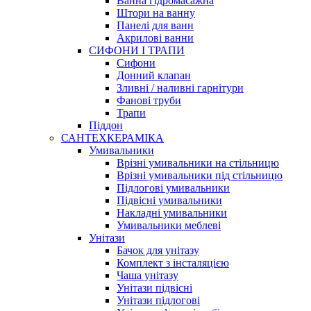
Ванна гідромасажна
Штори на ванну
Панелі для ванн
Акрилові ванни
СИФОНИ І ТРАПИ
Сифони
Донний клапан
Зливні / наливні гарнітури
Фанові труби
Трапи
Піддон
САНТЕХКЕРАМІКА
Умивальники
Врізні умивальники на стільницю
Врізні умивальники під стільницю
Підлогові умивальники
Підвісні умивальники
Накладні умивальники
Умивальники меблеві
Унітази
Бачок для унітазу
Комплект з інсталяцією
Чаша унітазу
Унітази підвісні
Унітази підлогові