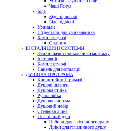
Унітази з функцією біде
Чаші Генуя
Біде
Біде підлогові
Біде підвісні
Уринали
П'єдестали для умивальника
Комплектуючі
Сидіння
ІНСТАЛЯЦІЙНІ СИСТЕМИ
Змивні бачки прихованого монтажу
Інсталяції
Комплектуючі
Панель для інсталяції
ДУШОВА ПРОГРАМА
Кронштейни і тримачі
Душові шланги
Душова стійка
Ручна лійка
Душова система
Душовий набір
Стельова лійка
Гігієнічний душ
Набори для гігієнічного душу
Лійки для гігієнічного душу