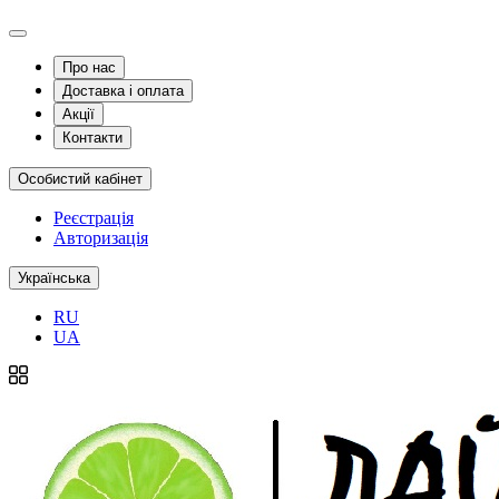
Про нас
Доставка і оплата
Акції
Контакти
Особистий кабінет
Реєстрація
Авторизація
Українська
RU
UA