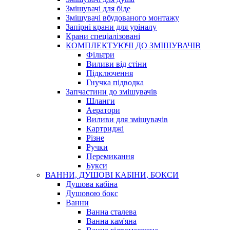
Змішувачі для біде
Змішувачі вбудованого монтажу
Запірні крани для уріналу
Крани спеціалізовані
КОМПЛЕКТУЮЧІ ДО ЗМІШУВАЧІВ
Фільтри
Виливи від стіни
Підключення
Гнучка підводка
Запчастини до змішувачів
Шланги
Аератори
Виливи для змішувачів
Картриджі
Різне
Ручки
Перемикання
Букси
ВАННИ, ДУШОВІ КАБІНИ, БОКСИ
Душова кабіна
Душовою бокс
Ванни
Ванна сталева
Ванна кам'яна