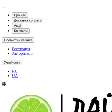
Про нас
Доставка і оплата
Акції
Контакти
Особистий кабінет
Реєстрація
Авторизація
Українська
RU
UA