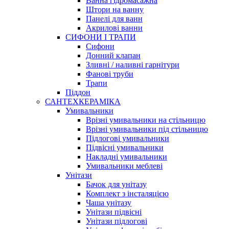
Ванна гідромасажна
Штори на ванну
Панелі для ванн
Акрилові ванни
СИФОНИ І ТРАПИ
Сифони
Донний клапан
Зливні / наливні гарнітури
Фанові труби
Трапи
Піддон
САНТЕХКЕРАМІКА
Умивальники
Врізні умивальники на стільницю
Врізні умивальники під стільницю
Підлогові умивальники
Підвісні умивальники
Накладні умивальники
Умивальники меблеві
Унітази
Бачок для унітазу
Комплект з інсталяцією
Чаша унітазу
Унітази підвісні
Унітази підлогові