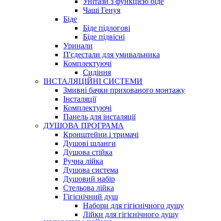
Унітази з функцією біде
Чаші Генуя
Біде
Біде підлогові
Біде підвісні
Уринали
П'єдестали для умивальника
Комплектуючі
Сидіння
ІНСТАЛЯЦІЙНІ СИСТЕМИ
Змивні бачки прихованого монтажу
Інсталяції
Комплектуючі
Панель для інсталяції
ДУШОВА ПРОГРАМА
Кронштейни і тримачі
Душові шланги
Душова стійка
Ручна лійка
Душова система
Душовий набір
Стельова лійка
Гігієнічний душ
Набори для гігієнічного душу
Лійки для гігієнічного душу