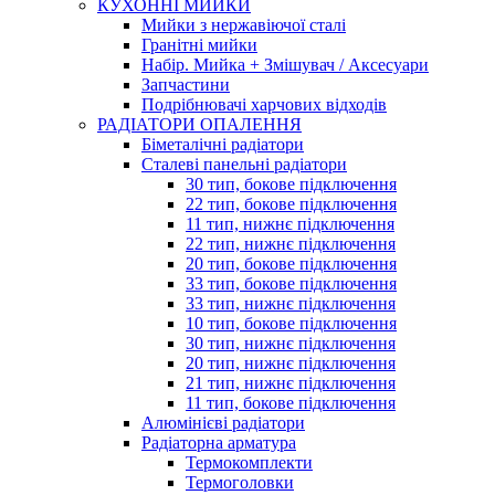
КУХОННІ МИЙКИ
Мийки з нержавіючої сталі
Гранітні мийки
Набір. Мийка + Змішувач / Аксесуари
Запчастини
Подрібнювачі харчових відходів
РАДІАТОРИ ОПАЛЕННЯ
Біметалічні радіатори
Сталеві панельні радіатори
30 тип, бокове підключення
22 тип, бокове підключення
11 тип, нижнє підключення
22 тип, нижнє підключення
20 тип, бокове підключення
33 тип, бокове підключення
33 тип, нижнє підключення
10 тип, бокове підключення
30 тип, нижнє підключення
20 тип, нижнє підключення
21 тип, нижнє підключення
11 тип, бокове підключення
Алюмінієві радіатори
Радіаторна арматура
Термокомплекти
Термоголовки