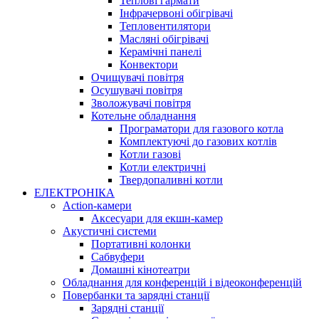
Теплові гармати
Інфрачервоні обігрівачі
Тепловентилятори
Масляні обігрівачі
Керамічні панелі
Конвектори
Очищувачі повітря
Осушувачі повітря
Зволожувачі повітря
Котельне обладнання
Програматори для газового котла
Комплектуючі до газових котлів
Котли газові
Котли електричні
Твердопаливні котли
ЕЛЕКТРОНІКА
Action-камери
Аксесуари для екшн-камер
Акустичні системи
Портативні колонки
Сабвуфери
Домашні кінотеатри
Обладнання для конференцій і відеоконференцій
Повербанки та зарядні станції
Зарядні станції