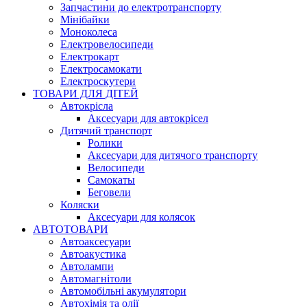
Запчастини до електротранспорту
Мінібайки
Моноколеса
Електровелосипеди
Електрокарт
Електросамокати
Електроскутери
ТОВАРИ ДЛЯ ДІТЕЙ
Автокрісла
Аксесуари для автокрісел
Дитячий транспорт
Ролики
Аксесуари для дитячого транспорту
Велосипеди
Самокаты
Беговели
Коляски
Аксесуари для колясок
АВТОТОВАРИ
Автоаксесуари
Автоакустика
Автолампи
Автомагнітоли
Автомобільні акумулятори
Автохімія та олії