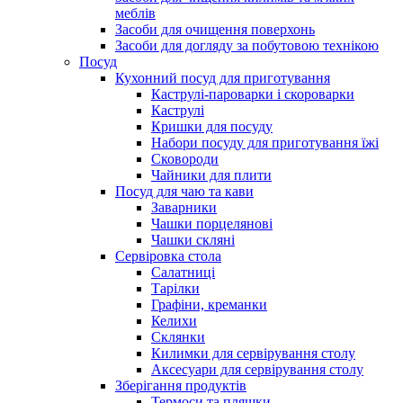
меблів
Засоби для очищення поверхонь
Засоби для догляду за побутовою технікою
Посуд
Кухонний посуд для приготування
Каструлі-пароварки і скороварки
Каструлі
Кришки для посуду
Набори посуду для приготування їжі
Сковороди
Чайники для плити
Посуд для чаю та кави
Заварники
Чашки порцелянові
Чашки скляні
Сервіровка стола
Салатниці
Тарілки
Графіни, креманки
Келихи
Склянки
Килимки для сервірування столу
Аксесуари для сервірування столу
Зберігання продуктів
Термоси та пляшки