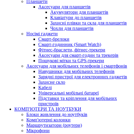
Планшети
Аксесуари для планшетів
Акумулятори для планшетів
Клавіатури до планшетів
Захисні плівки та скла для планшетів
Чохли для планшетів
Носімі гаджети
Смарт-брелоки
Смарт-годинник (Smart Watch)
Фітнес-браслети, фітнес-трекери
Аксесуари для смарт-годин та трекерів
Пошукові мітки та GPS-трекери
Аксесуари для мобільних телефонів і смартфонів
Навушники для мобільних телефонів
Зарядні пристрої для електронних гаджетів
Захисне скло
Кабелі
Універсальні мобільні батареї
Підставки та кріплення для мобільних
пристроїв
КОМП'ЮТЕРИ ТА НОУТБУКИ
Блоки живлення до ноутбуків
Комп'ютерні колонки
Маршрутизатори (роутери)
Мікрофони