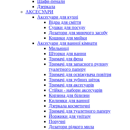
Шафи-пенали
Дзеркала
АКСЕСУАРИ
Аксесуари для кухні
Відра для сміття
Сушки для посуду
Дозатори для миючого засобу
Кошики для мийки
Аксесуари для ванної кімнати
Мильниці
Шторки для ванни
Тримачі для фена
Тримачі для запасного рулону
туалетного паперу
Тримачі для освіжувача повітря
Тримачі для зубних щіток
Тримачі для аксесуарів
Стійки - набори аксесуарів
Корзина для білизни
Килимки для ванної
Дзеркала косметичні
Тримачі для туалетного паперу
Йоржики для унітазу
Поручні
Дозатори рідкого мила