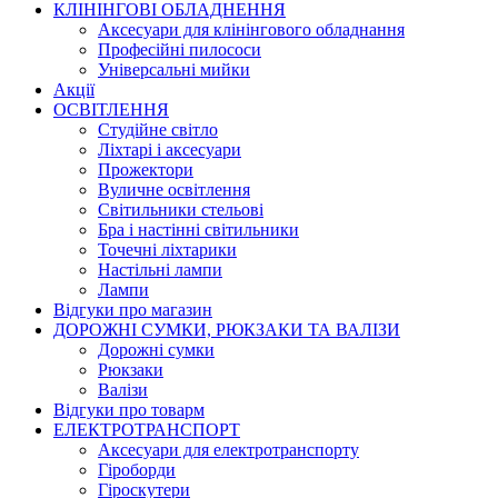
КЛІНІНГОВІ ОБЛАДНЕННЯ
Аксесуари для клінінгового обладнання
Професійні пилососи
Універсальні мийки
Акції
ОСВІТЛЕННЯ
Студійне світло
Ліхтарі і аксесуари
Прожектори
Вуличне освітлення
Світильники стельові
Бра і настінні світильники
Точечні ліхтарики
Настільні лампи
Лампи
Відгуки про магазин
ДОРОЖНІ СУМКИ, РЮКЗАКИ ТА ВАЛІЗИ
Дорожні сумки
Рюкзаки
Валізи
Відгуки про товарм
ЕЛЕКТРОТРАНСПОРТ
Аксесуари для електротранспорту
Гіроборди
Гіроскутери