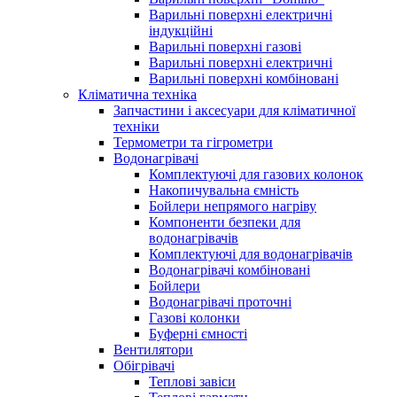
Варильні поверхні електричні
індукційні
Варильні поверхні газові
Варильні поверхні електричні
Варильні поверхні комбіновані
Кліматична техніка
Запчастини і аксесуари для кліматичної
техніки
Термометри та гігрометри
Водонагрівачі
Комплектуючі для газових колонок
Накопичувальна ємність
Бойлери непрямого нагріву
Компоненти безпеки для
водонагрівачів
Комплектуючі для водонагрівачів
Водонагрівачі комбіновані
Бойлери
Водонагрівачі проточні
Газові колонки
Буферні ємності
Вентилятори
Обігрівачі
Теплові завіси