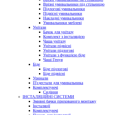
Врізні умивальники під стільницю
Підлогові умивальники
Підвісні умивальники
Накладні умивальники
Умивальники меблеві
Унітази
Бачок для унітазу
Комплект з інсталяцією
Чаша унітазу
Унітази підвісні
Унітази підлогові
Унітази з функцією біде
Чаші Генуя
Біде
Біде підлогові
Біде підвісні
Уринали
П'єдестали для умивальника
Комплектуючі
Сидіння
ІНСТАЛЯЦІЙНІ СИСТЕМИ
Змивні бачки прихованого монтажу
Інсталяції
Комплектуючі