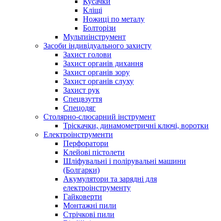
Кусачки
Кліщі
Ножиці по металу
Болторізи
Мультиінструмент
Засоби індивідуального захисту
Захист голови
Захист органів дихання
Захист органів зору
Захист органів слуху
Захист рук
Спецвзуття
Спецодяг
Столярно-слюсарний інструмент
Тріскачки, динамометричні ключі, воротки
Електроінструменти
Перфоратори
Клейові пістолети
Шліфувальні і полірувальні машини
(Болгарки)
Акумулятори та зарядні для
електроінструменту
Гайковерти
Монтажні пили
Стрічкові пили