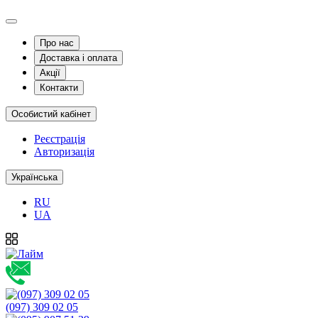
Про нас
Доставка і оплата
Акції
Контакти
Особистий кабінет
Реєстрація
Авторизація
Українська
RU
UA
(097) 309 02 05