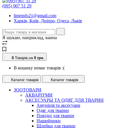
(095) 907 51 29
limeinfo21@gmail.com
Харків, Київ, Дніпро, Одеса, Львів
Я шукаю, наприклад,
ванна
0
Товарів,
на
0
грн.
В кошику немає товарів :(
Каталог товарів
Каталог товарів
ЗООТОВАРИ
АКВАРІУМИ
АКСЕСУАРЫ ТА ОДЯГ ДЛЯ ТВАРИН
Амуніція та аксесуари
Одяг для тварин
Повідці для тварин
Нашийники
Шлейки для тварин