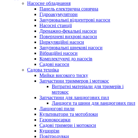
Насосне обладнання
Панель електрична сонячна
Гідроакумулятори
Занурювальні відцентрові насоси
Насосні станції
Дренажно-фекальні насоси
Поверхневі вихрові насоси
Циркуляційні насоси
Занурювальні шнекові насоси
Вібраційні насоси
Комплектуючі до насосів
Cадові насоси
Садова техніка
Мийки високого тиску
Запчастини триммеров і мотокос
Витратні матеріали для тримерів і
мотокос
Запчастини для ланцюгових пил
Ланцюги та шини для ланцюгових пил
Ланцюгові пили
Культиватори та мотоблоки
Газонокосарки
Садові тримери і мотокоси
Кущорізи
Повітродувки