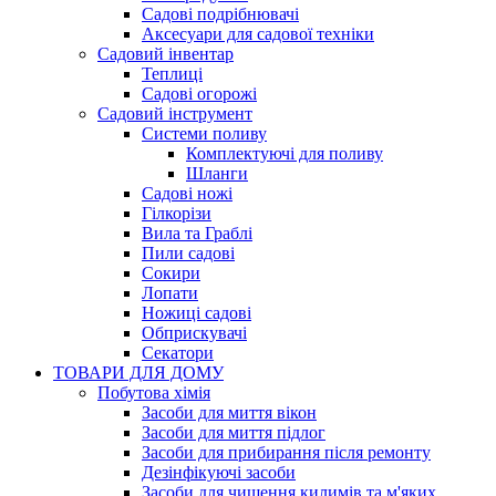
Садові подрібнювачі
Аксесуари для садової техніки
Садовий інвентар
Теплиці
Садові огорожі
Садовий інструмент
Системи поливу
Комплектуючі для поливу
Шланги
Садові ножі
Гілкорізи
Вила та Граблі
Пили садові
Сокири
Лопати
Ножиці садові
Обприскувачі
Секатори
ТОВАРИ ДЛЯ ДОМУ
Побутова хімія
Засоби для миття вікон
Засоби для миття підлог
Засоби для прибирання після ремонту
Дезінфікуючі засоби
Засоби для чищення килимів та м'яких