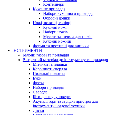
Контейнери
Кухонне приладдя
Набори кухонного приладдя
Обробні дошки
Ножі, ножиці, топірці
Кухонні ножі
Набори ножів
Мусати та точила для ножів
Кухонні ножиці
Форми та противні для випічки
ІНСТРУМЕНТИ
Балони газові та приладдя
Витратний матеріал до інструменту та приладдя
Мітчики та плашки
Корончасті свердла
Пиляльні полотна
Бури
Фрези
Набори приладдя
Свердла
Біти для шуруповерта
Акумулятори та зарядні пристрої для
інструменту і садової техніки
Диски