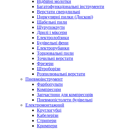
Відбійні молотки
Багатофункціональні інструменти
Верстати свердлильні
Циркулярні пилки (Дискові)
Шабельні пили
Шурупокрути
Дрилі і міксери
Електролобзики
Будівельні фени
Електрорубанки
Торцювальні пили
Точильні верстати
Фрезери
Штроборізи
Розпилювальні верстати
Пневмоінструмент
Фарбопульти
Компресори
Запчастини для компресорів
Пневмопістолети будівельні
Електромонтажний
Круглогубці
Кабелерізи
Стрипери
Кримпери