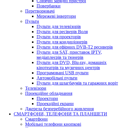
Сонячні зарядні пристрої
Повербанки
Перетворювачі
Мережеві інвертори
Пульти
Пульти для телевізорів
Пульти для ресіверів Воля
Пульти для проекторів
Пульти для кондиціонерів
Пульти для ефірних DVB-T2 ресиверів
Пульти для SAT, приставок IPTV,
медіаплеєрів та тюнерів
Пульти для DVD, Blu-ray, домашніх
кінотеатрів та музичних центрів
Програмовані USB пульти
Автомобільні пульти
Пульти для шлагбаумів та гаражних воріт
Телевізори
Проекційне обладнання
Проектори
Проекційні екрани
Джерела безперебійного живлення
СМАРТФОНИ, ТЕЛЕФОНИ ТА ПЛАНШЕТИ
Смартфони
Мобільні телефони кнопкові