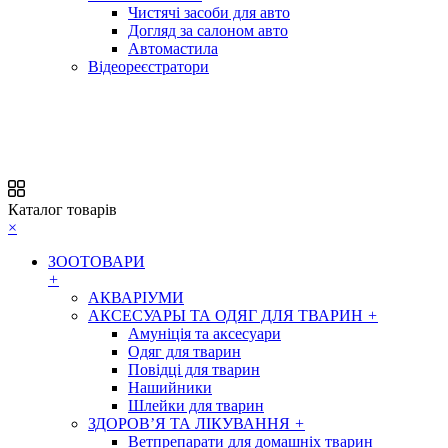
Чистячі засоби для авто
Догляд за салоном авто
Автомастила
Відеореєстратори
Каталог товарів
×
ЗООТОВАРИ
+
АКВАРІУМИ
АКСЕСУАРЫ ТА ОДЯГ ДЛЯ ТВАРИН
+
Амуніція та аксесуари
Одяг для тварин
Повідці для тварин
Нашийники
Шлейки для тварин
ЗДОРОВ’Я ТА ЛІКУВАННЯ
+
Ветпрепарати для домашніх тварин