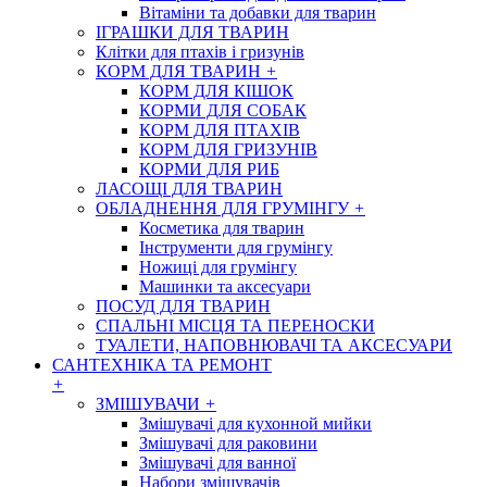
Вітаміни та добавки для тварин
ІГРАШКИ ДЛЯ ТВАРИН
Клітки для птахів і гризунів
КОРМ ДЛЯ ТВАРИН
+
КОРМ ДЛЯ КІШОК
КОРМИ ДЛЯ СОБАК
КОРМ ДЛЯ ПТАХІВ
КОРМ ДЛЯ ГРИЗУНІВ
КОРМИ ДЛЯ РИБ
ЛАСОЩІ ДЛЯ ТВАРИН
ОБЛАДНЕННЯ ДЛЯ ГРУМІНГУ
+
Косметика для тварин
Інструменти для грумінгу
Ножиці для грумінгу
Машинки та аксесуари
ПОСУД ДЛЯ ТВАРИН
СПАЛЬНІ МІСЦЯ ТА ПЕРЕНОСКИ
ТУАЛЕТИ, НАПОВНЮВАЧІ ТА АКСЕСУАРИ
САНТЕХНІКА ТА РЕМОНТ
+
ЗМІШУВАЧИ
+
Змішувачі для кухонной мийки
Змішувачі для раковини
Змішувачі для ванної
Набори змішувачів