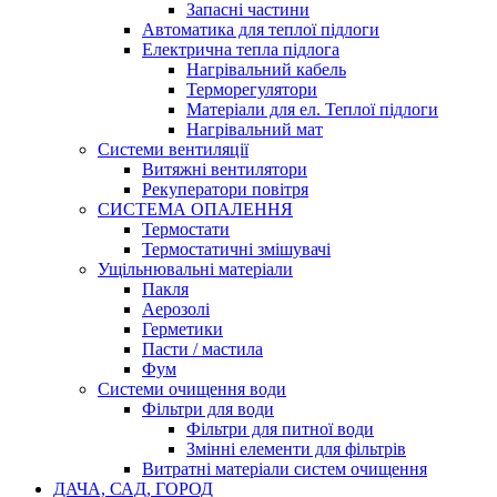
Запасні частини
Автоматика для теплої підлоги
Електрична тепла підлога
Нагрівальний кабель
Терморегулятори
Матеріали для ел. Теплої підлоги
Нагрівальний мат
Системи вентиляції
Витяжні вентилятори
Рекуператори повітря
СИСТЕМА ОПАЛЕННЯ
Термостати
Термостатичні змішувачі
Ущільнювальні матеріали
Пакля
Аерозолі
Герметики
Пасти / мастила
Фум
Системи очищення води
Фільтри для води
Фільтри для питної води
Змінні елементи для фільтрів
Витратні матеріали систем очищення
ДАЧА, САД, ГОРОД