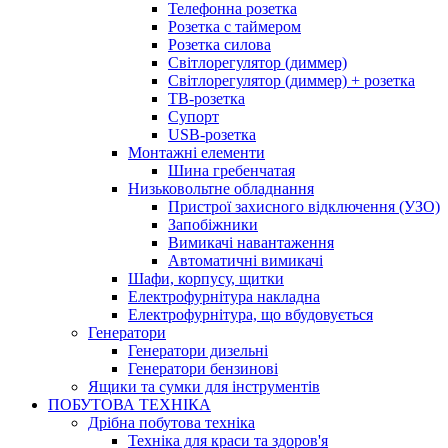
Телефонна розетка
Розетка с таймером
Розетка силова
Світлорегулятор (диммер)
Світлорегулятор (диммер) + розетка
ТВ-розетка
Супорт
USB-розетка
Монтажні елементи
Шина гребенчатая
Низьковольтне обладнання
Пристрої захисного відключення (УЗО)
Запобіжники
Вимикачі навантаження
Автоматичні вимикачі
Шафи, корпусу, щитки
Електрофурнітура накладна
Електрофурнітура, що вбудовується
Генератори
Генератори дизельні
Генератори бензинові
Ящики та сумки для інструментів
ПОБУТОВА ТЕХНІКА
Дрібна побутова техніка
Техніка для краси та здоров'я