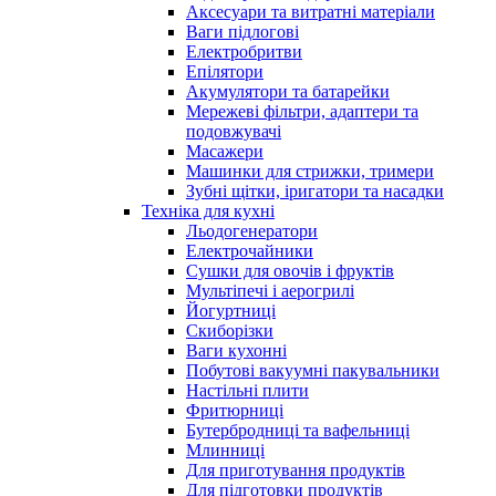
Аксесуари та витратні матеріали
Ваги підлогові
Електробритви
Епілятори
Акумулятори та батарейки
Мережеві фільтри, адаптери та
подовжувачі
Масажери
Машинки для стрижки, тримери
Зубні щітки, іригатори та насадки
Техніка для кухні
Льодогенератори
Електрочайники
Сушки для овочів і фруктів
Мультіпечі і аерогрилі
Йогуртниці
Скиборізки
Ваги кухонні
Побутові вакуумні пакувальники
Настільні плити
Фритюрниці
Бутербродниці та вафельниці
Млинниці
Для приготування продуктів
Для підготовки продуктів