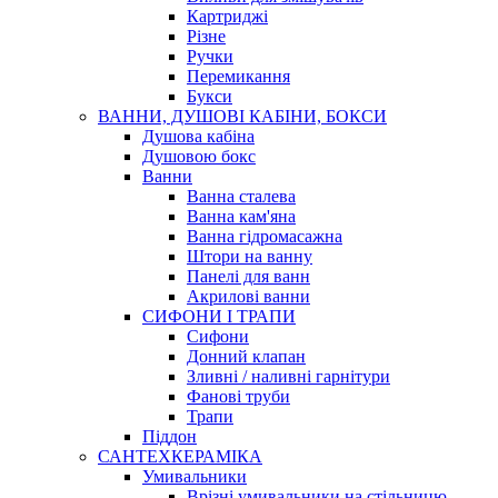
Картриджі
Різне
Ручки
Перемикання
Букси
ВАННИ, ДУШОВІ КАБІНИ, БОКСИ
Душова кабіна
Душовою бокс
Ванни
Ванна сталева
Ванна кам'яна
Ванна гідромасажна
Штори на ванну
Панелі для ванн
Акрилові ванни
СИФОНИ І ТРАПИ
Сифони
Донний клапан
Зливні / наливні гарнітури
Фанові труби
Трапи
Піддон
САНТЕХКЕРАМІКА
Умивальники
Врізні умивальники на стільницю