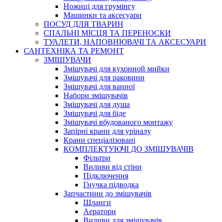
Ножиці для грумінгу
Машинки та аксесуари
ПОСУД ДЛЯ ТВАРИН
СПАЛЬНІ МІСЦЯ ТА ПЕРЕНОСКИ
ТУАЛЕТИ, НАПОВНЮВАЧІ ТА АКСЕСУАРИ
САНТЕХНІКА ТА РЕМОНТ
ЗМІШУВАЧИ
Змішувачі для кухонной мийки
Змішувачі для раковини
Змішувачі для ванної
Набори змішувачів
Змішувачі для душа
Змішувачі для біде
Змішувачі вбудованого монтажу
Запірні крани для уріналу
Крани спеціалізовані
КОМПЛЕКТУЮЧІ ДО ЗМІШУВАЧІВ
Фільтри
Виливи від стіни
Підключення
Гнучка підводка
Запчастини до змішувачів
Шланги
Аератори
Виливи для змішувачів