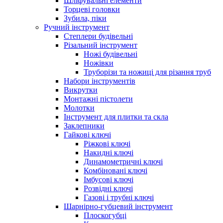
Шліфувальні елементи
Торцеві головки
Зубила, піки
Ручний інструмент
Степлери будівельні
Різальний інструмент
Ножі будівельні
Ножівки
Труборізи та ножиці для різання труб
Набори інструментів
Викрутки
Монтажні пістолети
Молотки
Інструмент для плитки та скла
Заклепники
Гайкові ключі
Ріжкові ключі
Накидні ключі
Динамометричні ключі
Комбіновані ключі
Імбусові ключі
Розвідні ключі
Газові і трубні ключі
Шарнірно-губцевий інструмент
Плоскогубцi