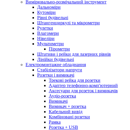
Вимірювально-розмічальний інструмент
Дальноміри
Кутоміри
Рівні будівельні
Штангенциркулі та мікрометри
Рулетки
Влагомери
Нівеліри
Мультиметри
Пірометри
Штативи і рейки для лазерних рівнів
Лінійки будівельні
Електромонтажне обладнання
Стабілізатори напруги
Розетки і вимикачі
Трекові рейка для розетки
Адаптер телефонно-комп'ютерний
Аксесуари для розеток і вимикачів
Аудіо-розетка
Вимикачі
Вимикач + розетка
Кабельний вивід
Комбіновані розетки
Рамка
Розетка + USB