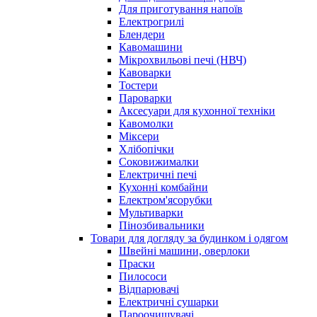
Для приготування напоїв
Електрогрилі
Блендери
Кавомашини
Мікрохвильові печі (НВЧ)
Кавоварки
Тостери
Пароварки
Аксесуари для кухонної техніки
Кавомолки
Міксери
Хлібопічки
Соковижималки
Електричні печі
Кухонні комбайни
Електром'ясорубки
Мультиварки
Пінозбивальники
Товари для догляду за будинком і одягом
Швейні машини, оверлоки
Праски
Пилососи
Відпарювачі
Електричні сушарки
Пароочищувачі