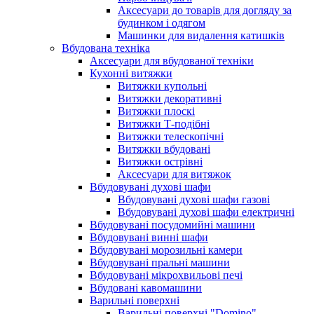
Аксесуари до товарів для догляду за
будинком і одягом
Машинки для видалення катишків
Вбудована техніка
Аксесуари для вбудованої техніки
Кухонні витяжки
Витяжки купольні
Витяжки декоративні
Витяжки плоскі
Витяжки Т-подібні
Витяжки телескопічні
Витяжки вбудовані
Витяжки острівні
Аксесуари для витяжок
Вбудовувані духові шафи
Вбудовувані духові шафи газові
Вбудовувані духові шафи електричні
Вбудовувані посудомийні машини
Вбудовувані винні шафи
Вбудовувані морозильні камери
Вбудовувані пральні машини
Вбудовувані мікрохвильові печі
Вбудовані кавомашини
Варильні поверхні
Варильні поверхні "Domino"