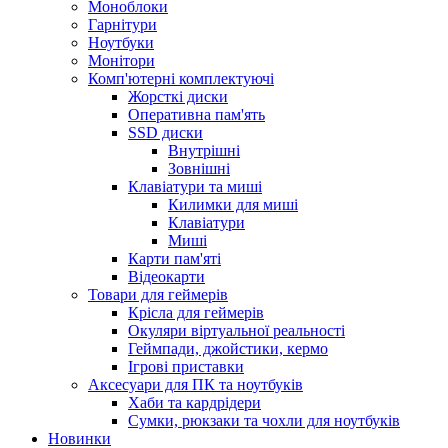
Моноблоки
Гарнітури
Ноутбуки
Монітори
Комп'ютерні комплектуючі
Жорсткі диски
Оперативна пам'ять
SSD диски
Внутрішні
Зовнішні
Клавіатури та миші
Килимки для миші
Клавіатури
Миші
Карти пам'яті
Відеокарти
Товари для геймерів
Крісла для геймерів
Окуляри віртуальної реальності
Геймпади, джойстики, кермо
Ігрові приставки
Аксесуари для ПК та ноутбуків
Хаби та кардрідери
Сумки, рюкзаки та чохли для ноутбуків
Новинки