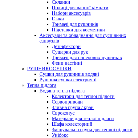
Склянки
Полиці для ванної кімнати
Набори аксесуарів
Гачки
Тримачі для рушників
Підставки для косметики
Аксесуари та обладнання для суспільних
санвузлів
Дезінфектори
Сушарки для рук
Тримачі для паперових рушників
Фени настінні
РУШНИКОСУШКИ
Сушки для рушників водяні
Рушникосушки електричні
Тепла підлога
Водяна тепла підлога
Колектори для теплої підлоги
Сервоприводи
Зливна група / кран
Євроконус
Матеріали для теплої підлоги
Шафа колекторний
Змішувальна група для теплої підлоги
Унібокс