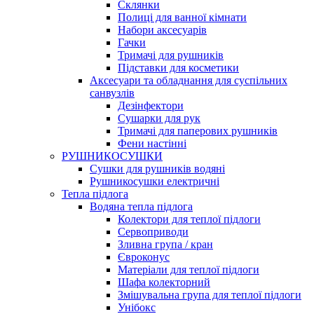
Склянки
Полиці для ванної кімнати
Набори аксесуарів
Гачки
Тримачі для рушників
Підставки для косметики
Аксесуари та обладнання для суспільних
санвузлів
Дезінфектори
Сушарки для рук
Тримачі для паперових рушників
Фени настінні
РУШНИКОСУШКИ
Сушки для рушників водяні
Рушникосушки електричні
Тепла підлога
Водяна тепла підлога
Колектори для теплої підлоги
Сервоприводи
Зливна група / кран
Євроконус
Матеріали для теплої підлоги
Шафа колекторний
Змішувальна група для теплої підлоги
Унібокс