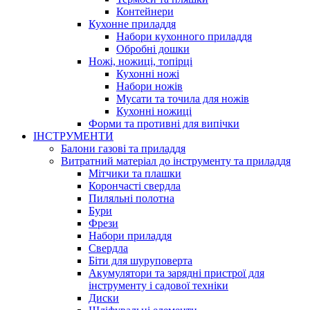
Контейнери
Кухонне приладдя
Набори кухонного приладдя
Обробні дошки
Ножі, ножиці, топірці
Кухонні ножі
Набори ножів
Мусати та точила для ножів
Кухонні ножиці
Форми та противні для випічки
ІНСТРУМЕНТИ
Балони газові та приладдя
Витратний матеріал до інструменту та приладдя
Мітчики та плашки
Корончасті свердла
Пиляльні полотна
Бури
Фрези
Набори приладдя
Свердла
Біти для шуруповерта
Акумулятори та зарядні пристрої для
інструменту і садової техніки
Диски