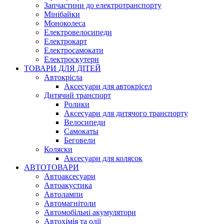
Запчастини до електротранспорту
Мінібайки
Моноколеса
Електровелосипеди
Електрокарт
Електросамокати
Електроскутери
ТОВАРИ ДЛЯ ДІТЕЙ
Автокрісла
Аксесуари для автокрісел
Дитячий транспорт
Ролики
Аксесуари для дитячого транспорту
Велосипеди
Самокаты
Беговели
Коляски
Аксесуари для колясок
АВТОТОВАРИ
Автоаксесуари
Автоакустика
Автолампи
Автомагнітоли
Автомобільні акумулятори
Автохімія та олії