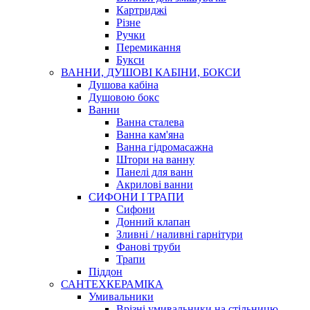
Картриджі
Різне
Ручки
Перемикання
Букси
ВАННИ, ДУШОВІ КАБІНИ, БОКСИ
Душова кабіна
Душовою бокс
Ванни
Ванна сталева
Ванна кам'яна
Ванна гідромасажна
Штори на ванну
Панелі для ванн
Акрилові ванни
СИФОНИ І ТРАПИ
Сифони
Донний клапан
Зливні / наливні гарнітури
Фанові труби
Трапи
Піддон
САНТЕХКЕРАМІКА
Умивальники
Врізні умивальники на стільницю