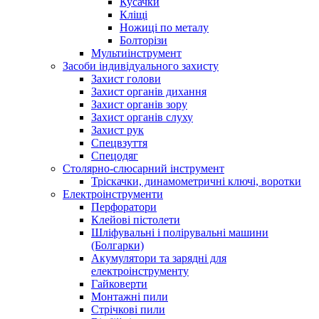
Кусачки
Кліщі
Ножиці по металу
Болторізи
Мультиінструмент
Засоби індивідуального захисту
Захист голови
Захист органів дихання
Захист органів зору
Захист органів слуху
Захист рук
Спецвзуття
Спецодяг
Столярно-слюсарний інструмент
Тріскачки, динамометричні ключі, воротки
Електроінструменти
Перфоратори
Клейові пістолети
Шліфувальні і полірувальні машини
(Болгарки)
Акумулятори та зарядні для
електроінструменту
Гайковерти
Монтажні пили
Стрічкові пили