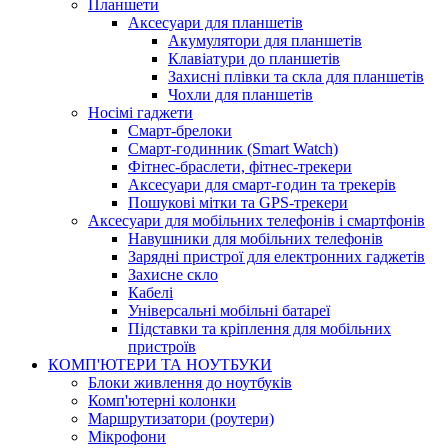
Планшети
Аксесуари для планшетів
Акумулятори для планшетів
Клавіатури до планшетів
Захисні плівки та скла для планшетів
Чохли для планшетів
Носімі гаджети
Смарт-брелоки
Смарт-годинник (Smart Watch)
Фітнес-браслети, фітнес-трекери
Аксесуари для смарт-годин та трекерів
Пошукові мітки та GPS-трекери
Аксесуари для мобільних телефонів і смартфонів
Навушники для мобільних телефонів
Зарядні пристрої для електронних гаджетів
Захисне скло
Кабелі
Універсальні мобільні батареї
Підставки та кріплення для мобільних
пристроїв
КОМП'ЮТЕРИ ТА НОУТБУКИ
Блоки живлення до ноутбуків
Комп'ютерні колонки
Маршрутизатори (роутери)
Мікрофони