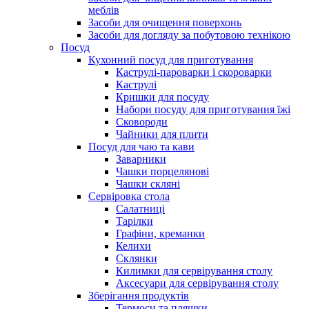
меблів
Засоби для очищення поверхонь
Засоби для догляду за побутовою технікою
Посуд
Кухонний посуд для приготування
Каструлі-пароварки і скороварки
Каструлі
Кришки для посуду
Набори посуду для приготування їжі
Сковороди
Чайники для плити
Посуд для чаю та кави
Заварники
Чашки порцелянові
Чашки скляні
Сервіровка стола
Салатниці
Тарілки
Графіни, креманки
Келихи
Склянки
Килимки для сервірування столу
Аксесуари для сервірування столу
Зберігання продуктів
Термоси та пляшки