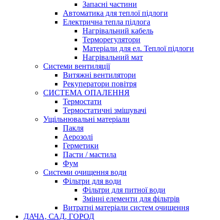
Запасні частини
Автоматика для теплої підлоги
Електрична тепла підлога
Нагрівальний кабель
Терморегулятори
Матеріали для ел. Теплої підлоги
Нагрівальний мат
Системи вентиляції
Витяжні вентилятори
Рекуператори повітря
СИСТЕМА ОПАЛЕННЯ
Термостати
Термостатичні змішувачі
Ущільнювальні матеріали
Пакля
Аерозолі
Герметики
Пасти / мастила
Фум
Системи очищення води
Фільтри для води
Фільтри для питної води
Змінні елементи для фільтрів
Витратні матеріали систем очищення
ДАЧА, САД, ГОРОД