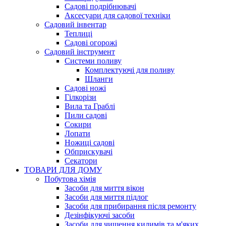
Садові подрібнювачі
Аксесуари для садової техніки
Садовий інвентар
Теплиці
Садові огорожі
Садовий інструмент
Системи поливу
Комплектуючі для поливу
Шланги
Садові ножі
Гілкорізи
Вила та Граблі
Пили садові
Сокири
Лопати
Ножиці садові
Обприскувачі
Секатори
ТОВАРИ ДЛЯ ДОМУ
Побутова хімія
Засоби для миття вікон
Засоби для миття підлог
Засоби для прибирання після ремонту
Дезінфікуючі засоби
Засоби для чищення килимів та м'яких