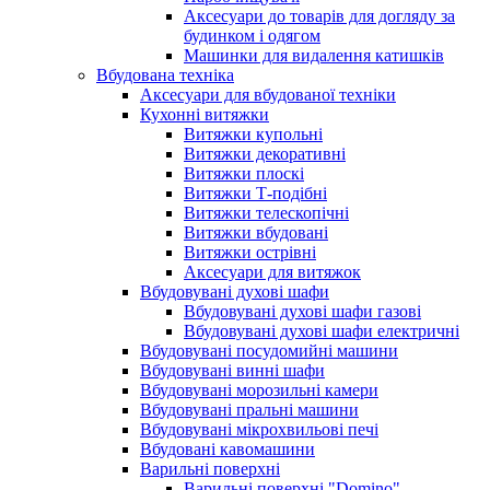
Аксесуари до товарів для догляду за
будинком і одягом
Машинки для видалення катишків
Вбудована техніка
Аксесуари для вбудованої техніки
Кухонні витяжки
Витяжки купольні
Витяжки декоративні
Витяжки плоскі
Витяжки Т-подібні
Витяжки телескопічні
Витяжки вбудовані
Витяжки острівні
Аксесуари для витяжок
Вбудовувані духові шафи
Вбудовувані духові шафи газові
Вбудовувані духові шафи електричні
Вбудовувані посудомийні машини
Вбудовувані винні шафи
Вбудовувані морозильні камери
Вбудовувані пральні машини
Вбудовувані мікрохвильові печі
Вбудовані кавомашини
Варильні поверхні
Варильні поверхні "Domino"