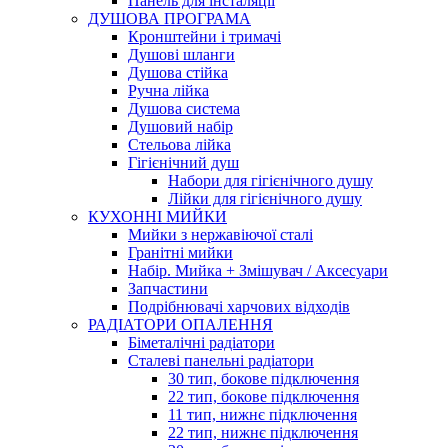
Панель для інсталяції
ДУШОВА ПРОГРАМА
Кронштейни і тримачі
Душові шланги
Душова стійка
Ручна лійка
Душова система
Душовий набір
Стельова лійка
Гігієнічний душ
Набори для гігієнічного душу
Лійки для гігієнічного душу
КУХОННІ МИЙКИ
Мийки з нержавіючої сталі
Гранітні мийки
Набір. Мийка + Змішувач / Аксесуари
Запчастини
Подрібнювачі харчових відходів
РАДІАТОРИ ОПАЛЕННЯ
Біметалічні радіатори
Сталеві панельні радіатори
30 тип, бокове підключення
22 тип, бокове підключення
11 тип, нижнє підключення
22 тип, нижнє підключення