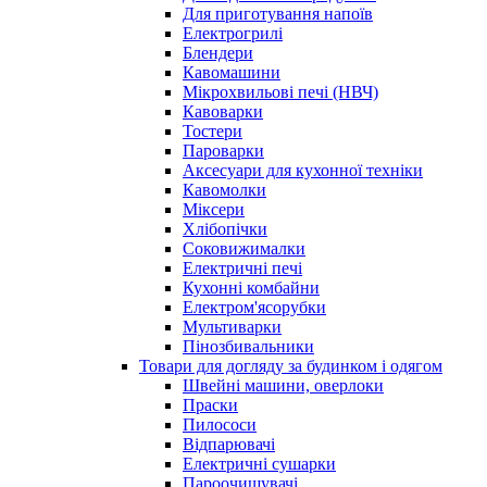
Для приготування напоїв
Електрогрилі
Блендери
Кавомашини
Мікрохвильові печі (НВЧ)
Кавоварки
Тостери
Пароварки
Аксесуари для кухонної техніки
Кавомолки
Міксери
Хлібопічки
Соковижималки
Електричні печі
Кухонні комбайни
Електром'ясорубки
Мультиварки
Пінозбивальники
Товари для догляду за будинком і одягом
Швейні машини, оверлоки
Праски
Пилососи
Відпарювачі
Електричні сушарки
Пароочищувачі