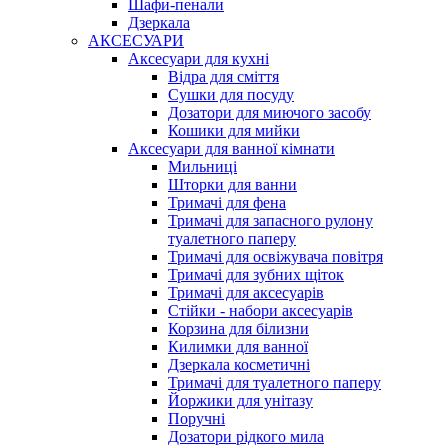
Шафи-пенали
Дзеркала
АКСЕСУАРИ
Аксесуари для кухні
Відра для сміття
Сушки для посуду
Дозатори для миючого засобу
Кошики для мийки
Аксесуари для ванної кімнати
Мильниці
Шторки для ванни
Тримачі для фена
Тримачі для запасного рулону
туалетного паперу
Тримачі для освіжувача повітря
Тримачі для зубних щіток
Тримачі для аксесуарів
Стійки - набори аксесуарів
Корзина для білизни
Килимки для ванної
Дзеркала косметичні
Тримачі для туалетного паперу
Йоржики для унітазу
Поручні
Дозатори рідкого мила