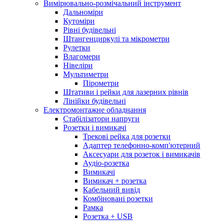
Вимірювально-розмічальний інструмент
Дальноміри
Кутоміри
Рівні будівельні
Штангенциркулі та мікрометри
Рулетки
Влагомери
Нівеліри
Мультиметри
Пірометри
Штативи і рейки для лазерних рівнів
Лінійки будівельні
Електромонтажне обладнання
Стабілізатори напруги
Розетки і вимикачі
Трекові рейка для розетки
Адаптер телефонно-комп'ютерний
Аксесуари для розеток і вимикачів
Аудіо-розетка
Вимикачі
Вимикач + розетка
Кабельний вивід
Комбіновані розетки
Рамка
Розетка + USB