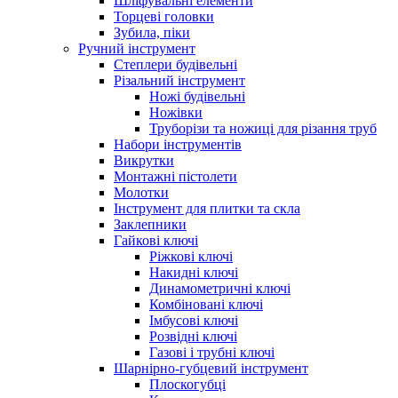
Шліфувальні елементи
Торцеві головки
Зубила, піки
Ручний інструмент
Степлери будівельні
Різальний інструмент
Ножі будівельні
Ножівки
Труборізи та ножиці для різання труб
Набори інструментів
Викрутки
Монтажні пістолети
Молотки
Інструмент для плитки та скла
Заклепники
Гайкові ключі
Ріжкові ключі
Накидні ключі
Динамометричні ключі
Комбіновані ключі
Імбусові ключі
Розвідні ключі
Газові і трубні ключі
Шарнірно-губцевий інструмент
Плоскогубцi