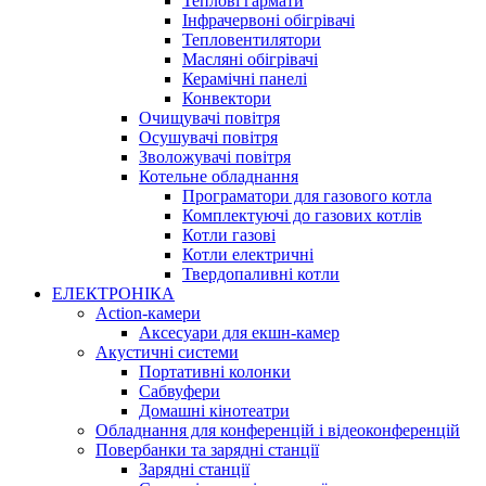
Теплові гармати
Інфрачервоні обігрівачі
Тепловентилятори
Масляні обігрівачі
Керамічні панелі
Конвектори
Очищувачі повітря
Осушувачі повітря
Зволожувачі повітря
Котельне обладнання
Програматори для газового котла
Комплектуючі до газових котлів
Котли газові
Котли електричні
Твердопаливні котли
ЕЛЕКТРОНІКА
Action-камери
Аксесуари для екшн-камер
Акустичні системи
Портативні колонки
Сабвуфери
Домашні кінотеатри
Обладнання для конференцій і відеоконференцій
Повербанки та зарядні станції
Зарядні станції