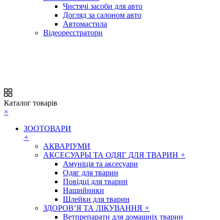
Чистячі засоби для авто
Догляд за салоном авто
Автомастила
Відеореєстратори
Каталог товарів
×
ЗООТОВАРИ
+
АКВАРІУМИ
АКСЕСУАРЫ ТА ОДЯГ ДЛЯ ТВАРИН
+
Амуніція та аксесуари
Одяг для тварин
Повідці для тварин
Нашийники
Шлейки для тварин
ЗДОРОВ’Я ТА ЛІКУВАННЯ
+
Ветпрепарати для домашніх тварин