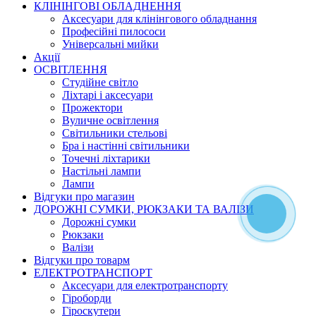
КЛІНІНГОВІ ОБЛАДНЕННЯ
Аксесуари для клінінгового обладнання
Професійні пилососи
Універсальні мийки
Акції
ОСВІТЛЕННЯ
Студійне світло
Ліхтарі і аксесуари
Прожектори
Вуличне освітлення
Світильники стельові
Бра і настінні світильники
Точечні ліхтарики
Настільні лампи
Лампи
Відгуки про магазин
ДОРОЖНІ СУМКИ, РЮКЗАКИ ТА ВАЛІЗИ
Дорожні сумки
Рюкзаки
Валізи
Відгуки про товарм
ЕЛЕКТРОТРАНСПОРТ
Аксесуари для електротранспорту
Гіроборди
Гіроскутери