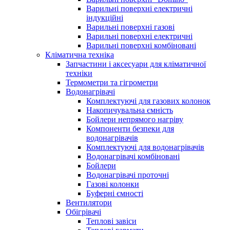
Варильні поверхні електричні
індукційні
Варильні поверхні газові
Варильні поверхні електричні
Варильні поверхні комбіновані
Кліматична техніка
Запчастини і аксесуари для кліматичної
техніки
Термометри та гігрометри
Водонагрівачі
Комплектуючі для газових колонок
Накопичувальна ємність
Бойлери непрямого нагріву
Компоненти безпеки для
водонагрівачів
Комплектуючі для водонагрівачів
Водонагрівачі комбіновані
Бойлери
Водонагрівачі проточні
Газові колонки
Буферні ємності
Вентилятори
Обігрівачі
Теплові завіси