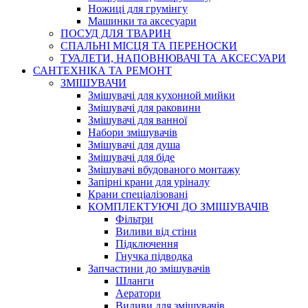
Ножиці для грумінгу
Машинки та аксесуари
ПОСУД ДЛЯ ТВАРИН
СПАЛЬНІ МІСЦЯ ТА ПЕРЕНОСКИ
ТУАЛЕТИ, НАПОВНЮВАЧІ ТА АКСЕСУАРИ
САНТЕХНІКА ТА РЕМОНТ
ЗМІШУВАЧИ
Змішувачі для кухонной мийки
Змішувачі для раковини
Змішувачі для ванної
Набори змішувачів
Змішувачі для душа
Змішувачі для біде
Змішувачі вбудованого монтажу
Запірні крани для уріналу
Крани спеціалізовані
КОМПЛЕКТУЮЧІ ДО ЗМІШУВАЧІВ
Фільтри
Виливи від стіни
Підключення
Гнучка підводка
Запчастини до змішувачів
Шланги
Аератори
Виливи для змішувачів