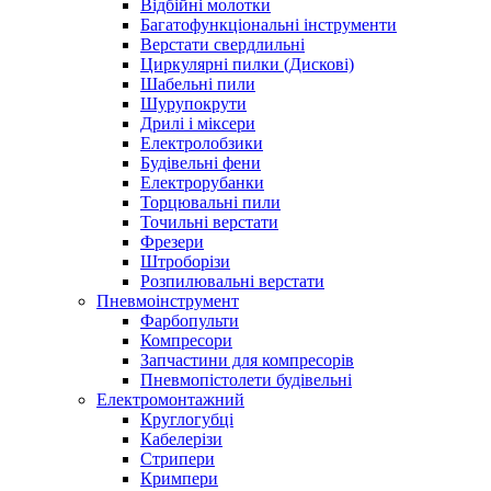
Відбійні молотки
Багатофункціональні інструменти
Верстати свердлильні
Циркулярні пилки (Дискові)
Шабельні пили
Шурупокрути
Дрилі і міксери
Електролобзики
Будівельні фени
Електрорубанки
Торцювальні пили
Точильні верстати
Фрезери
Штроборізи
Розпилювальні верстати
Пневмоінструмент
Фарбопульти
Компресори
Запчастини для компресорів
Пневмопістолети будівельні
Електромонтажний
Круглогубці
Кабелерізи
Стрипери
Кримпери