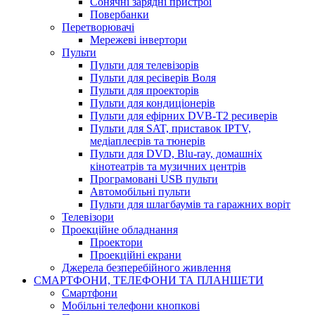
Сонячні зарядні пристрої
Повербанки
Перетворювачі
Мережеві інвертори
Пульти
Пульти для телевізорів
Пульти для ресіверів Воля
Пульти для проекторів
Пульти для кондиціонерів
Пульти для ефірних DVB-T2 ресиверів
Пульти для SAT, приставок IPTV,
медіаплеєрів та тюнерів
Пульти для DVD, Blu-ray, домашніх
кінотеатрів та музичних центрів
Програмовані USB пульти
Автомобільні пульти
Пульти для шлагбаумів та гаражних воріт
Телевізори
Проекційне обладнання
Проектори
Проекційні екрани
Джерела безперебійного живлення
СМАРТФОНИ, ТЕЛЕФОНИ ТА ПЛАНШЕТИ
Смартфони
Мобільні телефони кнопкові