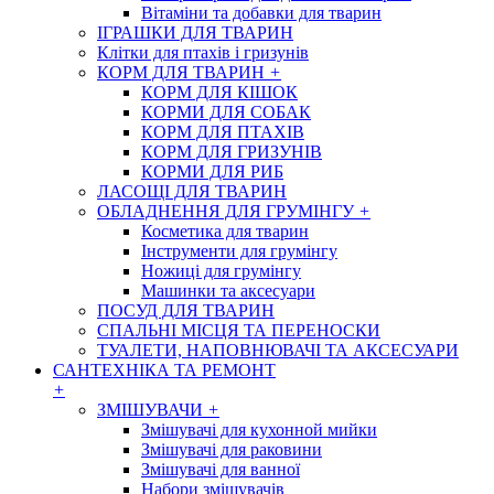
Вітаміни та добавки для тварин
ІГРАШКИ ДЛЯ ТВАРИН
Клітки для птахів і гризунів
КОРМ ДЛЯ ТВАРИН
+
КОРМ ДЛЯ КІШОК
КОРМИ ДЛЯ СОБАК
КОРМ ДЛЯ ПТАХІВ
КОРМ ДЛЯ ГРИЗУНІВ
КОРМИ ДЛЯ РИБ
ЛАСОЩІ ДЛЯ ТВАРИН
ОБЛАДНЕННЯ ДЛЯ ГРУМІНГУ
+
Косметика для тварин
Інструменти для грумінгу
Ножиці для грумінгу
Машинки та аксесуари
ПОСУД ДЛЯ ТВАРИН
СПАЛЬНІ МІСЦЯ ТА ПЕРЕНОСКИ
ТУАЛЕТИ, НАПОВНЮВАЧІ ТА АКСЕСУАРИ
САНТЕХНІКА ТА РЕМОНТ
+
ЗМІШУВАЧИ
+
Змішувачі для кухонной мийки
Змішувачі для раковини
Змішувачі для ванної
Набори змішувачів