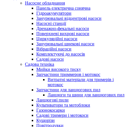
Насосне обладнання
Панель електрична сонячна
Гідроакумулятори
Занурювальні відцентрові насоси
Насосні станції
Дренажно-фекальні насоси
Поверхневі вихрові насоси
Циркуляційні насоси
Занурювальні шнекові насоси
Вібраційні насоси
Комплектуючі до насосів
Cадові насоси
Садова техніка
Мийки високого тиску
Запчастини триммеров і мотокос
Витратні матеріали для тримерів і
мотокос
Запчастини для ланцюгових пил
Ланцюги та шини для ланцюгових пил
Ланцюгові пили
Культиватори та мотоблоки
Газонокосарки
Садові тримери і мотокоси
Кущорізи
Повітродувки