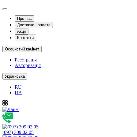
Про нас
Доставка і оплата
Акції
Контакти
Особистий кабінет
Реєстрація
Авторизація
Українська
RU
UA
(097) 309 02 05