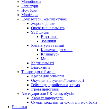
Моноблоки
Гарнітури
Ноутбуки
Монітори
Комп'ютерні комплектуючі
Жорсткі диски
Оперативна пам'ять
SSD диски
Внутрішні
Зовнішні
Клавіатури та миші
Килимки для миші
Клавіатури
Миші
Карти пам'яті
Відеокарти
Товари для геймерів
Крісла для геймерів
Окуляри віртуальної реальності
Геймпади, джойстики, кермо
Ігрові приставки
Аксесуари для ПК та ноутбуків
Хаби та кардрідери
Сумки, рюкзаки та чохли для ноутбуків
Новинки