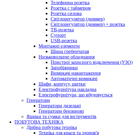
Телефонна розетка
Розетка с таймером
Розетка силова
Світлорегулятор (диммер)
Світлорегулятор (диммер) + розетка
ТВ-розетка
Супорт
USB-розетка
Монтажні елементи
Шина гребенчатая
Низьковольтне обладнання
Пристрої захисного відключення (УЗО)
Запобіжники
Вимикачі навантаження
Автоматичні вимикачі
Шафи, корпусу, щитки
Електрофурнітура накладна
Електрофурнітура, що вбудовується
Генератори
Генератори дизельні
Генератори бензинові
Ящики та сумки для інструментів
ПОБУТОВА ТЕХНІКА
Дрібна побутова техніка
Техніка для краси та здоров'я