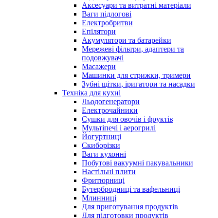
Аксесуари та витратні матеріали
Ваги підлогові
Електробритви
Епілятори
Акумулятори та батарейки
Мережеві фільтри, адаптери та
подовжувачі
Масажери
Машинки для стрижки, тримери
Зубні щітки, іригатори та насадки
Техніка для кухні
Льодогенератори
Електрочайники
Сушки для овочів і фруктів
Мультіпечі і аерогрилі
Йогуртниці
Скиборізки
Ваги кухонні
Побутові вакуумні пакувальники
Настільні плити
Фритюрниці
Бутербродниці та вафельниці
Млинниці
Для приготування продуктів
Для підготовки продуктів