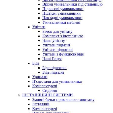
Врізні умивальники під стільницю
Підлогові умивальники
Підвісні умивальники
Накладні умивальники
Умивальники меблеві
Унітази
Бачок для унітазу
Комплект з інсталяцією
Чаша унітазу
Унітази підвісні
Унітази підлогові
Унітази з функцією біде
Чаші Генуя
Біде
Біде підлогові
Біде підвісні
Уринали
П'єдестали для умивальника
Комплектуючі
Сидіння
ІНСТАЛЯЦІЙНІ СИСТЕМИ
Змивні бачки прихованого монтажу
Інсталяції
Комплектуючі