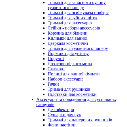
Тримачі для запасного рулону
туалетного паперу
Тримачі для освіжувача повітря
Тримачі для зубних щіток
Тримачі для аксесуарів
Стійки - набори аксесуарів
Корзина для білизни
Килимки для ванної
Дзеркала косметичні
Тримачі для туалетного паперу
Йоржики для унітазу
Поручні
Дозатори рідкого мила
Склянки
Полиці для ванної кімнати
Набори аксесуарів
Гачки
Тримачі для рушників
Підставки для косметики
Аксесуари та обладнання для суспільних
санвузлів
Дезінфектори
Сушарки для рук
Тримачі для паперових рушників
Фени настінні