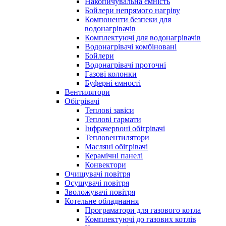
Накопичувальна ємність
Бойлери непрямого нагріву
Компоненти безпеки для
водонагрівачів
Комплектуючі для водонагрівачів
Водонагрівачі комбіновані
Бойлери
Водонагрівачі проточні
Газові колонки
Буферні ємності
Вентилятори
Обігрівачі
Теплові завіси
Теплові гармати
Інфрачервоні обігрівачі
Тепловентилятори
Масляні обігрівачі
Керамічні панелі
Конвектори
Очищувачі повітря
Осушувачі повітря
Зволожувачі повітря
Котельне обладнання
Програматори для газового котла
Комплектуючі до газових котлів