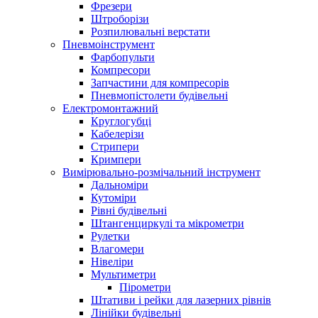
Фрезери
Штроборізи
Розпилювальні верстати
Пневмоінструмент
Фарбопульти
Компресори
Запчастини для компресорів
Пневмопістолети будівельні
Електромонтажний
Круглогубці
Кабелерізи
Стрипери
Кримпери
Вимірювально-розмічальний інструмент
Дальноміри
Кутоміри
Рівні будівельні
Штангенциркулі та мікрометри
Рулетки
Влагомери
Нівеліри
Мультиметри
Пірометри
Штативи і рейки для лазерних рівнів
Лінійки будівельні