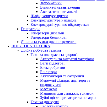
Запобіжники
Вимикачі навантаження
Автоматичні вимикачі
Шафи, корпусу, щитки
Електрофурнітура накладна
Електрофурнітура, що вбудовується
Генератори
Генератори дизельні
Генератори бензинові
Ящики та сумки для інструментів
ПОБУТОВА ТЕХНІКА
Дрібна побутова техніка
Техніка для краси та здоров'я
Аксесуари та витратні матеріали
Ваги підлогові
Електробритви
Епілятори
Акумулятори та батарейки
Мережеві фільтри, адаптери та
подовжувачі
Масажери
Машинки для стрижки, тримери
Зубні щітки, іригатори та насадки
Техніка для кухні
Льодогенератори