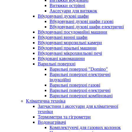
Витяжки вбудовані
Витяжки острівні
Аксесуари для витяжок
Вбудовувані духові шафи
Вбудовувані духові шафи газові
Вбудовувані духові шафи електричні
Вбудовувані посудомийні машини
Вбудовувані винні шафи
Вбудовувані морозильні камери
Вбудовувані пральні машини
Вбудовувані мікрохвильові печі
Вбудовані кавомашини
Варильні поверхні
Варильні поверхні "Domino"
Варильні поверхні електричні
індукційні
Варильні поверхні газові
Варильні поверхні електричні
Варильні поверхні комбіновані
Кліматична техніка
Запчастини і аксесуари для кліматичної
техніки
Термометри та гігрометри
Водонагрівачі
Комплектуючі для газових колонок