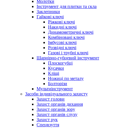
Молотки
Інструмент для плитки та скла
Заклепники
Гайкові ключі
Ріжкові ключі
Накидні ключі
Динамометричні ключі
Комбіновані ключі
Імбусові ключі
Розвідні ключі
Газові і трубні ключі
Шарнірно-губцевий інструмент
Плоскогубцi
Кусачки
Кліщі
Ножиці по металу
Болторізи
Мультиінструмент
Засоби індивідуального захисту
Захист голови
Захист органів дихання
Захист органів зору
Захист органів слуху
Захист рук
Спецвзуття