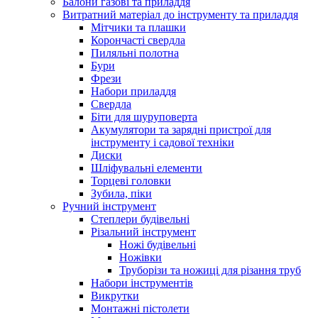
Балони газові та приладдя
Витратний матеріал до інструменту та приладдя
Мітчики та плашки
Корончасті свердла
Пиляльні полотна
Бури
Фрези
Набори приладдя
Свердла
Біти для шуруповерта
Акумулятори та зарядні пристрої для
інструменту і садової техніки
Диски
Шліфувальні елементи
Торцеві головки
Зубила, піки
Ручний інструмент
Степлери будівельні
Різальний інструмент
Ножі будівельні
Ножівки
Труборізи та ножиці для різання труб
Набори інструментів
Викрутки
Монтажні пістолети