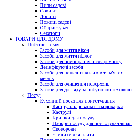
Пили садові
Сокири
Лопати
Ножиці садові
Обприскувачі
Секатори
ТОВАРИ ДЛЯ ДОМУ
Побутова хімія
Засоби для миття вікон
Засоби для миття підлог
Засоби для прибирання після ремонту
Дезінфікуючі засоби
Засоби для чищення килимів та м'яких
меблів
Засоби для очищення поверхонь
Засоби для догляду за побутовою технікою
Посуд
Кухонний посуд для приготування
Каструлі-пароварки і скороварки
Каструлі
Кришки для посуду
Набори посуду для приготування їжі
Сковороди
Чайники для плити