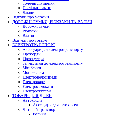
Точечні ліхтарики
Настільні лампи
Лампи
Відгуки про магазин
ДОРОЖНІ СУМКИ, РЮКЗАКИ ТА ВАЛІЗИ
Дорожні сумки
Рюкзаки
Валізи
Відгуки про товарм
ЕЛЕКТРОТРАНСПОРТ
Аксесуари для електротранспорту
Гіроборди
Гіроскутери
Запчастини до електротранспорту
Мінібайки
Моноколеса
Електровелосипеди
Електрокарт
Електросамокати
Електроскутери
ТОВАРИ ДЛЯ ДІТЕЙ
Автокрісла
Аксесуари для автокрісел
Дитячий транспорт
Ролики