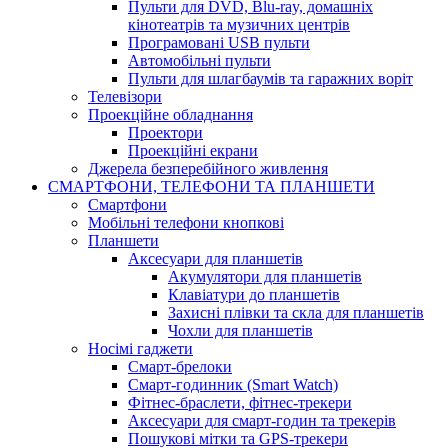
Пульти для DVD, Blu-ray, домашніх
кінотеатрів та музичних центрів
Програмовані USB пульти
Автомобільні пульти
Пульти для шлагбаумів та гаражних воріт
Телевізори
Проекційне обладнання
Проектори
Проекційні екрани
Джерела безперебійного живлення
СМАРТФОНИ, ТЕЛЕФОНИ ТА ПЛАНШЕТИ
Смартфони
Мобільні телефони кнопкові
Планшети
Аксесуари для планшетів
Акумулятори для планшетів
Клавіатури до планшетів
Захисні плівки та скла для планшетів
Чохли для планшетів
Носімі гаджети
Смарт-брелоки
Смарт-годинник (Smart Watch)
Фітнес-браслети, фітнес-трекери
Аксесуари для смарт-годин та трекерів
Пошукові мітки та GPS-трекери