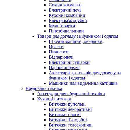
Соковижималки
Електричні печі
Кухонні комбайни
Електром'ясорубки
Мультиварки
Пінозбивальники
Товари для догляду за будинком і одягом
Швейні машини, оверлоки
Праски
Пилососи
Відпарювачі
Електричні сушарки
Пароочищувачі
Аксесуари до товарів для догляду за
будинком і одягом
Машинки для видалення катишків
Вбудована техніка
Аксесуари для вбудованої техніки
Кухонні витяжки
Витяжки купольні
Витяжки декоративні
Витяжки плоскі
Витяжки Т-подібні
Витяжки телескопічні