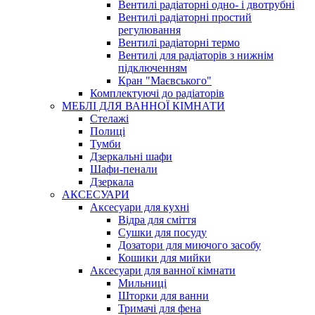
Вентилі радіаторні одно- і двотрубні
Вентилі радіаторні простий
регулювання
Вентилі радіаторні термо
Вентилі для радіаторів з нижнім
підключенням
Кран "Маєвського"
Комплектуючі до радіаторів
МЕБЛІ ДЛЯ ВАННОЇ КІМНАТИ
Стелажі
Полиці
Тумби
Дзеркальні шафи
Шафи-пенали
Дзеркала
АКСЕСУАРИ
Аксесуари для кухні
Відра для сміття
Сушки для посуду
Дозатори для миючого засобу
Кошики для мийки
Аксесуари для ванної кімнати
Мильниці
Шторки для ванни
Тримачі для фена