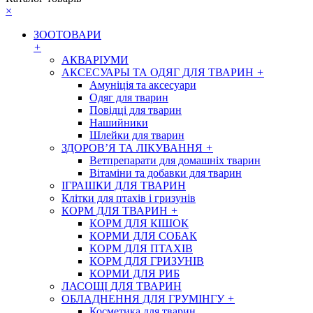
×
ЗООТОВАРИ
+
АКВАРІУМИ
АКСЕСУАРЫ ТА ОДЯГ ДЛЯ ТВАРИН
+
Амуніція та аксесуари
Одяг для тварин
Повідці для тварин
Нашийники
Шлейки для тварин
ЗДОРОВ’Я ТА ЛІКУВАННЯ
+
Ветпрепарати для домашніх тварин
Вітаміни та добавки для тварин
ІГРАШКИ ДЛЯ ТВАРИН
Клітки для птахів і гризунів
КОРМ ДЛЯ ТВАРИН
+
КОРМ ДЛЯ КІШОК
КОРМИ ДЛЯ СОБАК
КОРМ ДЛЯ ПТАХІВ
КОРМ ДЛЯ ГРИЗУНІВ
КОРМИ ДЛЯ РИБ
ЛАСОЩІ ДЛЯ ТВАРИН
ОБЛАДНЕННЯ ДЛЯ ГРУМІНГУ
+
Косметика для тварин