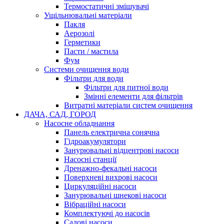
Термостатичні змішувачі
Ущільнювальні матеріали
Пакля
Аерозолі
Герметики
Пасти / мастила
Фум
Системи очищення води
Фільтри для води
Фільтри для питної води
Змінні елементи для фільтрів
Витратні матеріали систем очищення
ДАЧА, САД, ГОРОД
Насосне обладнання
Панель електрична сонячна
Гідроакумулятори
Занурювальні відцентрові насоси
Насосні станції
Дренажно-фекальні насоси
Поверхневі вихрові насоси
Циркуляційні насоси
Занурювальні шнекові насоси
Вібраційні насоси
Комплектуючі до насосів
Cадові насоси