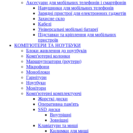
Аксесуари для мобільних телефонів і смартфонів
Навушники для мобільних телефонів
Зарядні пристрої для електронних гаджетів
Захисне скло
Кабелі
Універсальні мобільні батареї
Підставки та кріплення для мобільних
пристроїв
КОМП'ЮТЕРИ ТА НОУТБУКИ
Блоки живлення до ноутбуків
Комп'ютерні колонки
Маршрутизатори (роутери)
Мікрофони
Моноблоки
Гарнітури
Ноутбуки
Монітори
Комп'ютерні комплектуючі
Жорсткі диски
Оперативна пам'ять
SSD диски
Внутрішні
Зовнішні
Клавіатури та миші
Килимки для миші