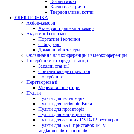
Котли газові
Котли електричні
Твердопаливні котли
ЕЛЕКТРОНІКА
Action-камери
Аксесуари для екшн-камер
Акустичні системи
Портативні колонки
Сабвуфери
Домашні кінотеатри
Обладнання для конференцій і відеоконференцій
Повербанки та зарядні станції
Зарядні станції
Сонячні зарядні пристрої
Повербанки
Перетворювачі
Мережеві інвертори
Пульти
Пульти для телевізорів
Пульти для ресіверів Воля
Пульти для проекторів
Пульти для кондиціонерів
Пульти для ефірних DVB-T2 ресиверів
Пульти для SAT, приставок IPTV,
медіаплеєрів та тюнерів