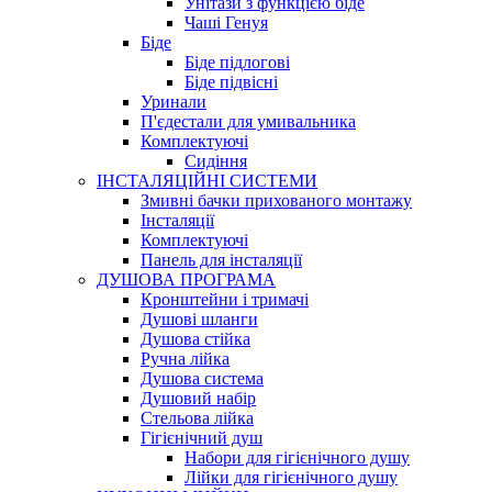
Унітази з функцією біде
Чаші Генуя
Біде
Біде підлогові
Біде підвісні
Уринали
П'єдестали для умивальника
Комплектуючі
Сидіння
ІНСТАЛЯЦІЙНІ СИСТЕМИ
Змивні бачки прихованого монтажу
Інсталяції
Комплектуючі
Панель для інсталяції
ДУШОВА ПРОГРАМА
Кронштейни і тримачі
Душові шланги
Душова стійка
Ручна лійка
Душова система
Душовий набір
Стельова лійка
Гігієнічний душ
Набори для гігієнічного душу
Лійки для гігієнічного душу