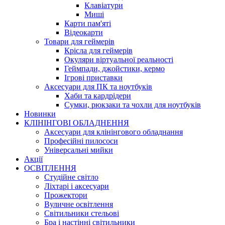
Клавіатури
Миші
Карти пам'яті
Відеокарти
Товари для геймерів
Крісла для геймерів
Окуляри віртуальної реальності
Геймпади, джойстики, кермо
Ігрові приставки
Аксесуари для ПК та ноутбуків
Хаби та кардрідери
Сумки, рюкзаки та чохли для ноутбуків
Новинки
КЛІНІНГОВІ ОБЛАДНЕННЯ
Аксесуари для клінінгового обладнання
Професійні пилососи
Універсальні мийки
Акції
ОСВІТЛЕННЯ
Студійне світло
Ліхтарі і аксесуари
Прожектори
Вуличне освітлення
Світильники стельові
Бра і настінні світильники