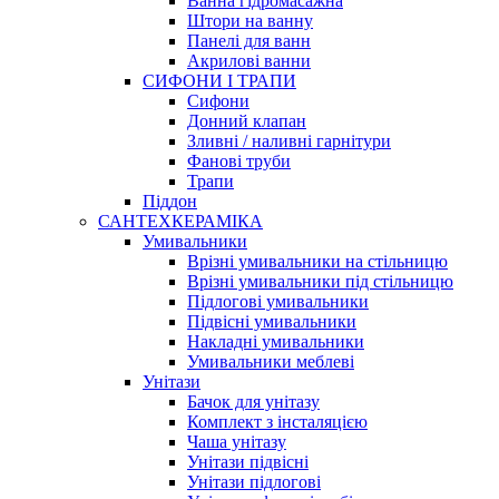
Ванна гідромасажна
Штори на ванну
Панелі для ванн
Акрилові ванни
СИФОНИ І ТРАПИ
Сифони
Донний клапан
Зливні / наливні гарнітури
Фанові труби
Трапи
Піддон
САНТЕХКЕРАМІКА
Умивальники
Врізні умивальники на стільницю
Врізні умивальники під стільницю
Підлогові умивальники
Підвісні умивальники
Накладні умивальники
Умивальники меблеві
Унітази
Бачок для унітазу
Комплект з інсталяцією
Чаша унітазу
Унітази підвісні
Унітази підлогові