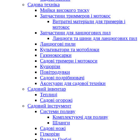
Садова техніка
Мийки високого тиску
Запчастини триммеров і мотокос
Витратні матеріали для тримерів і
мотокос
Запчастини для ланцюгових пил
Ланцюги та шини для ланцюгових пил
Ланцюгові пили
Культиватори та мотоблоки
Газонокосарки
Садові тримери і мотокоси
Кущорізи
Повітродувки
Садові подрібнювачі
Аксесуари для садової техніки
Садовий інвентар
Теплиці
Садові огорожі
Садовий інструмент
Системи поливу
Комплектуючі для поливу
Шланги
Садові ножі
Гілкорізи
Вила та Граблі