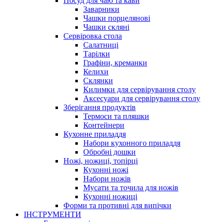
Посуд для чаю та кави
Заварники
Чашки порцелянові
Чашки скляні
Сервіровка стола
Салатниці
Тарілки
Графіни, креманки
Келихи
Склянки
Килимки для сервірування столу
Аксесуари для сервірування столу
Зберігання продуктів
Термоси та пляшки
Контейнери
Кухонне приладдя
Набори кухонного приладдя
Обробні дошки
Ножі, ножиці, топірці
Кухонні ножі
Набори ножів
Мусати та точила для ножів
Кухонні ножиці
Форми та противні для випічки
ІНСТРУМЕНТИ