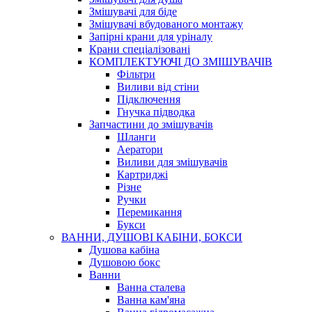
Змішувачі для біде
Змішувачі вбудованого монтажу
Запірні крани для уріналу
Крани спеціалізовані
КОМПЛЕКТУЮЧІ ДО ЗМІШУВАЧІВ
Фільтри
Виливи від стіни
Підключення
Гнучка підводка
Запчастини до змішувачів
Шланги
Аератори
Виливи для змішувачів
Картриджі
Різне
Ручки
Перемикання
Букси
ВАННИ, ДУШОВІ КАБІНИ, БОКСИ
Душова кабіна
Душовою бокс
Ванни
Ванна сталева
Ванна кам'яна