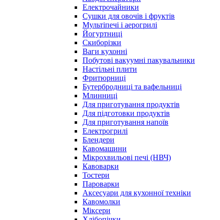
Електрочайники
Сушки для овочів і фруктів
Мультіпечі і аерогрилі
Йогуртниці
Скиборізки
Ваги кухонні
Побутові вакуумні пакувальники
Настільні плити
Фритюрниці
Бутербродниці та вафельниці
Млинниці
Для приготування продуктів
Для підготовки продуктів
Для приготування напоїв
Електрогрилі
Блендери
Кавомашини
Мікрохвильові печі (НВЧ)
Кавоварки
Тостери
Пароварки
Аксесуари для кухонної техніки
Кавомолки
Міксери
Хлібопічки