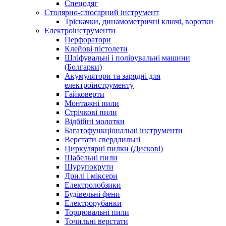
Спецодяг
Столярно-слюсарний інструмент
Тріскачки, динамометричні ключі, воротки
Електроінструменти
Перфоратори
Клейові пістолети
Шліфувальні і полірувальні машини
(Болгарки)
Акумулятори та зарядні для
електроінструменту
Гайковерти
Монтажні пили
Стрічкові пили
Відбійні молотки
Багатофункціональні інструменти
Верстати свердлильні
Циркулярні пилки (Дискові)
Шабельні пили
Шурупокрути
Дрилі і міксери
Електролобзики
Будівельні фени
Електрорубанки
Торцювальні пили
Точильні верстати