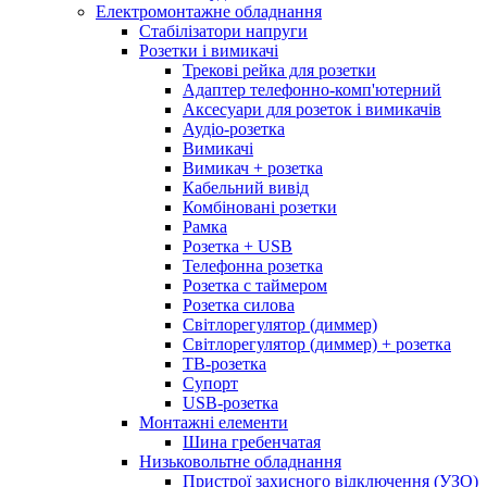
Електромонтажне обладнання
Стабілізатори напруги
Розетки і вимикачі
Трекові рейка для розетки
Адаптер телефонно-комп'ютерний
Аксесуари для розеток і вимикачів
Аудіо-розетка
Вимикачі
Вимикач + розетка
Кабельний вивід
Комбіновані розетки
Рамка
Розетка + USB
Телефонна розетка
Розетка с таймером
Розетка силова
Світлорегулятор (диммер)
Світлорегулятор (диммер) + розетка
ТВ-розетка
Супорт
USB-розетка
Монтажні елементи
Шина гребенчатая
Низьковольтне обладнання
Пристрої захисного відключення (УЗО)