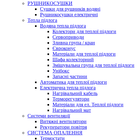
РУШНИКОСУШКИ
Сушки для рушників водяні
Рушникосушки електричні
Тепла підлога
Водяна тепла підлога
Колектори для теплої підлоги
Сервоприводи
Зливна група / кран
Євроконус
Матеріали для теплої підлоги
Шафа колекторний
Змішувальна група для теплої підлоги
Унібокс
Запасні частини
Автоматика для теплої підлоги
Електрична тепла підлога
Нагрівальний кабель
Терморегулятори
Матеріали для ел. Теплої підлоги
Нагрівальний мат
Системи вентиляції
Витяжні вентилятори
Рекуператори повітря
СИСТЕМА ОПАЛЕННЯ
Термостати