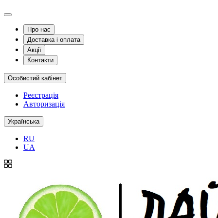
Про нас
Доставка і оплата
Акції
Контакти
Особистий кабінет
Реєстрація
Авторизація
Українська
RU
UA