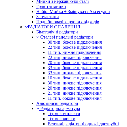
Мийки з нержавіючої сталі
Гранітні мийки
Набір. Мийка + Змішувач / Аксесуари
Запчастини
Подрібнювачі харчових відходів
РАДІАТОРИ ОПАЛЕННЯ
Біметалічні радіатори
Сталеві панельні радіатори
30 тип, бокове підключення
22 тип, бокове підключення
11 тип, нижнє підключення
22 тип, нижнє підключення
20 тип, бокове підключення
33 тип, бокове підключення
33 тип, нижнє підключення
10 тип, бокове підключення
30 тип, нижнє підключення
20 тип, нижнє підключення
21 тип, нижнє підключення
11 тип, бокове підключення
Алюмінієві радіатори
Радіаторна арматура
Термокомплекти
Термоголовки
Вентилі радіаторні одно- і двотрубні