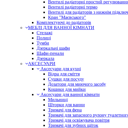
Вентилі радіаторні простий регулюванн
Вентилі радіаторні термо
Вентилі для радіаторів з нижнім підклю
Кран "Маєвського"
Комплектуючі до радіаторів
МЕБЛІ ДЛЯ ВАННОЇ КІМНАТИ
Стелажі
Полиці
Тумби
Дзеркальні шафи
Шафи-пенали
Дзеркала
АКСЕСУАРИ
Аксесуари для кухні
Відра для сміття
Сушки для посуду
Дозатори для миючого засобу
Кошики для мийки
Аксесуари для ванної кімнати
Мильниці
Шторки для ванни
Тримачі для фена
Тримачі для запасного рулону туалетног
Тримачі для освіжувача повітря
Тримачі для зубних щіток