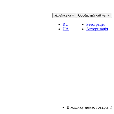
Українська
Особистий кабінет
RU
Реєстрація
UA
Авторизація
В кошику немає товарів :(