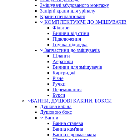
Змішувачі вбудованого монтажу
Запірні крани для уріналу
Крани спеціалізовані
КОМПЛЕКТУЮЧІ ДО ЗМІШУВАЧІВ
Фільтри
Виливи від стіни
Підключення
Гнучка підводка
Запчастини до змішувачів
Шланги
Аератори
Виливи для змішувачів
Картриджі
Різне
Ручки
Перемикання
Букси
ВАННИ, ДУШОВІ КАБІНИ, БОКСИ
Душова кабіна
Душовою бокс
Ванни
Ванна сталева
Ванна кам'яна
Ванна гідромасажна