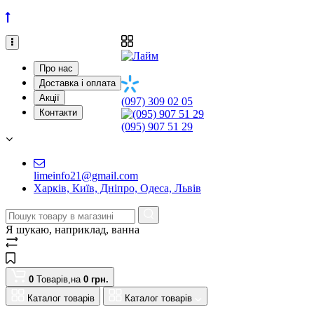
Про нас
Доставка і оплата
Акції
(097) 309 02 05
Контакти
(095) 907 51 29
limeinfo21@gmail.com
Харків, Київ, Дніпро, Одеса, Львів
Я шукаю, наприклад,
ванна
0
Товарів,
на
0
грн.
Каталог товарів
Каталог товарів