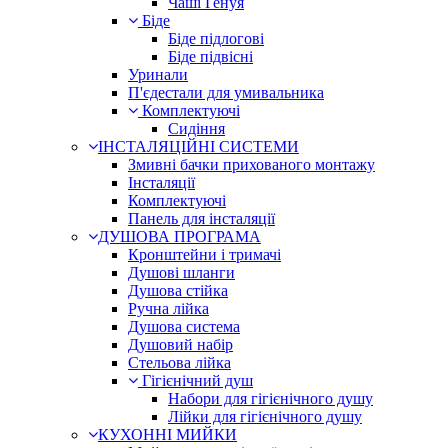
Чаші Генуя
Біде
Біде підлогові
Біде підвісні
Уринали
П'єдестали для умивальника
Комплектуючі
Сидіння
ІНСТАЛЯЦІЙНІ СИСТЕМИ
Змивні бачки прихованого монтажу
Інсталяції
Комплектуючі
Панель для інсталяції
ДУШОВА ПРОГРАМА
Кронштейни і тримачі
Душові шланги
Душова стійка
Ручна лійка
Душова система
Душовий набір
Стельова лійка
Гігієнічний душ
Набори для гігієнічного душу
Лійки для гігієнічного душу
КУХОННІ МИЙКИ