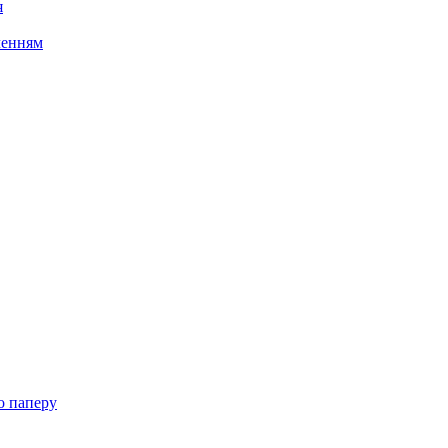
я
ченням
о паперу