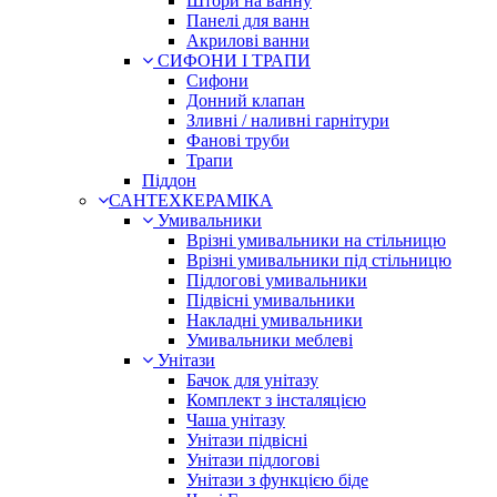
Штори на ванну
Панелі для ванн
Акрилові ванни
СИФОНИ І ТРАПИ
Сифони
Донний клапан
Зливні / наливні гарнітури
Фанові труби
Трапи
Піддон
САНТЕХКЕРАМІКА
Умивальники
Врізні умивальники на стільницю
Врізні умивальники під стільницю
Підлогові умивальники
Підвісні умивальники
Накладні умивальники
Умивальники меблеві
Унітази
Бачок для унітазу
Комплект з інсталяцією
Чаша унітазу
Унітази підвісні
Унітази підлогові
Унітази з функцією біде