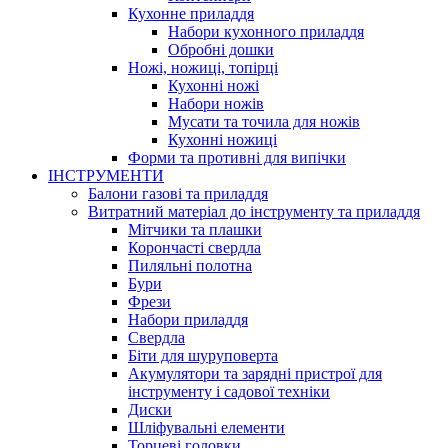
Кухонне приладдя
Набори кухонного приладдя
Обробні дошки
Ножі, ножиці, топірці
Кухонні ножі
Набори ножів
Мусати та точила для ножів
Кухонні ножиці
Форми та противні для випічки
ІНСТРУМЕНТИ
Балони газові та приладдя
Витратний матеріал до інструменту та приладдя
Мітчики та плашки
Корончасті свердла
Пиляльні полотна
Бури
Фрези
Набори приладдя
Свердла
Біти для шуруповерта
Акумулятори та зарядні пристрої для
інструменту і садової техніки
Диски
Шліфувальні елементи
Торцеві головки