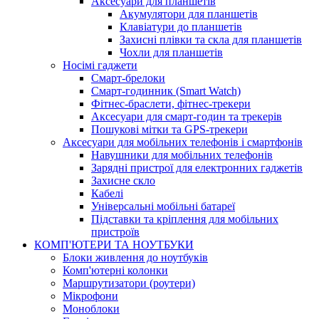
Аксесуари для планшетів
Акумулятори для планшетів
Клавіатури до планшетів
Захисні плівки та скла для планшетів
Чохли для планшетів
Носімі гаджети
Смарт-брелоки
Смарт-годинник (Smart Watch)
Фітнес-браслети, фітнес-трекери
Аксесуари для смарт-годин та трекерів
Пошукові мітки та GPS-трекери
Аксесуари для мобільних телефонів і смартфонів
Навушники для мобільних телефонів
Зарядні пристрої для електронних гаджетів
Захисне скло
Кабелі
Універсальні мобільні батареї
Підставки та кріплення для мобільних
пристроїв
КОМП'ЮТЕРИ ТА НОУТБУКИ
Блоки живлення до ноутбуків
Комп'ютерні колонки
Маршрутизатори (роутери)
Мікрофони
Моноблоки