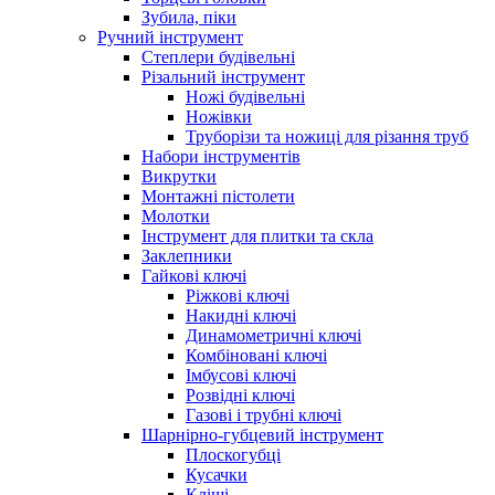
Зубила, піки
Ручний інструмент
Степлери будівельні
Різальний інструмент
Ножі будівельні
Ножівки
Труборізи та ножиці для різання труб
Набори інструментів
Викрутки
Монтажні пістолети
Молотки
Інструмент для плитки та скла
Заклепники
Гайкові ключі
Ріжкові ключі
Накидні ключі
Динамометричні ключі
Комбіновані ключі
Імбусові ключі
Розвідні ключі
Газові і трубні ключі
Шарнірно-губцевий інструмент
Плоскогубцi
Кусачки
Кліщі