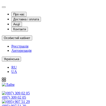
Про нас
Доставка і оплата
Акції
Контакти
Особистий кабінет
Реєстрація
Авторизація
Українська
RU
UA
(097) 309 02 05
(095) 907 51 29