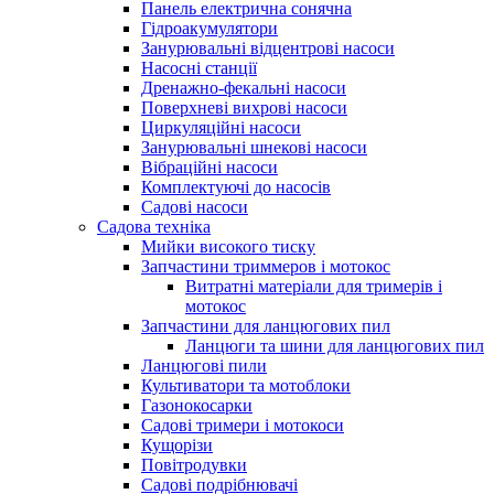
Панель електрична сонячна
Гідроакумулятори
Занурювальні відцентрові насоси
Насосні станції
Дренажно-фекальні насоси
Поверхневі вихрові насоси
Циркуляційні насоси
Занурювальні шнекові насоси
Вібраційні насоси
Комплектуючі до насосів
Cадові насоси
Садова техніка
Мийки високого тиску
Запчастини триммеров і мотокос
Витратні матеріали для тримерів і
мотокос
Запчастини для ланцюгових пил
Ланцюги та шини для ланцюгових пил
Ланцюгові пили
Культиватори та мотоблоки
Газонокосарки
Садові тримери і мотокоси
Кущорізи
Повітродувки
Садові подрібнювачі