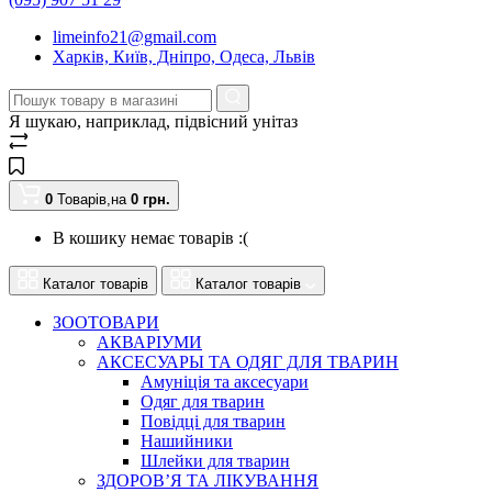
limeinfo21@gmail.com
Харків, Київ, Дніпро, Одеса, Львів
Я шукаю, наприклад,
підвісний унітаз
0
Товарів,
на
0
грн.
В кошику немає товарів :(
Каталог товарів
Каталог товарів
ЗООТОВАРИ
АКВАРІУМИ
АКСЕСУАРЫ ТА ОДЯГ ДЛЯ ТВАРИН
Амуніція та аксесуари
Одяг для тварин
Повідці для тварин
Нашийники
Шлейки для тварин
ЗДОРОВ’Я ТА ЛІКУВАННЯ