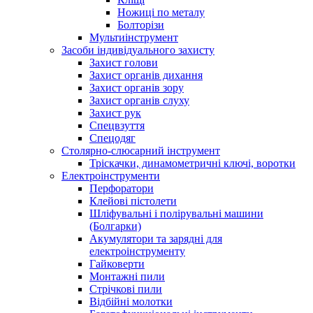
Ножиці по металу
Болторізи
Мультиінструмент
Засоби індивідуального захисту
Захист голови
Захист органів дихання
Захист органів зору
Захист органів слуху
Захист рук
Спецвзуття
Спецодяг
Столярно-слюсарний інструмент
Тріскачки, динамометричні ключі, воротки
Електроінструменти
Перфоратори
Клейові пістолети
Шліфувальні і полірувальні машини
(Болгарки)
Акумулятори та зарядні для
електроінструменту
Гайковерти
Монтажні пили
Стрічкові пили
Відбійні молотки