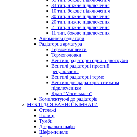
33 тип, нижнє підключення
10 тип, бокове підключення
30 тип, нижнє підключення
20 тип, нижнє підключення
21 тип, нижнє підключення
11 тип, бокове підключення
Алюмінієві радіатори
Радіаторна арматура
Термокомплекти
Термоголовки
Вентилі радіаторні одно- і двотрубні
Вентилі радіаторні простий
регулювання
Вентилі радіаторні термо
Вентилі для радіаторів з нижнім
підключенням
Кран "Маєвського"
Комплектуючі до радіаторів
МЕБЛІ ДЛЯ ВАННОЇ КІМНАТИ
Стелажі
Полиці
Тумби
Дзеркальні шафи
Шафи-пенали