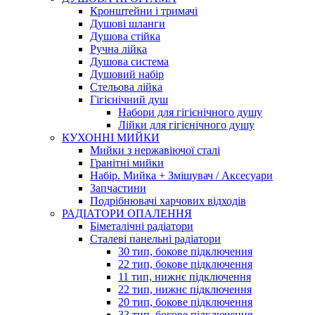
Кронштейни і тримачі
Душові шланги
Душова стійка
Ручна лійка
Душова система
Душовий набір
Стельова лійка
Гігієнічний душ
Набори для гігієнічного душу
Лійки для гігієнічного душу
КУХОННІ МИЙКИ
Мийки з нержавіючої сталі
Гранітні мийки
Набір. Мийка + Змішувач / Аксесуари
Запчастини
Подрібнювачі харчових відходів
РАДІАТОРИ ОПАЛЕННЯ
Біметалічні радіатори
Сталеві панельні радіатори
30 тип, бокове підключення
22 тип, бокове підключення
11 тип, нижнє підключення
22 тип, нижнє підключення
20 тип, бокове підключення
33 тип, бокове підключення