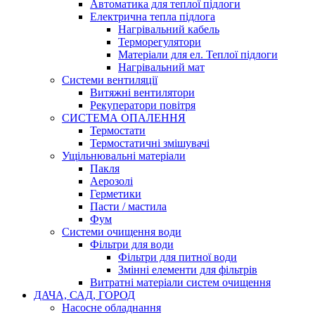
Автоматика для теплої підлоги
Електрична тепла підлога
Нагрівальний кабель
Терморегулятори
Матеріали для ел. Теплої підлоги
Нагрівальний мат
Системи вентиляції
Витяжні вентилятори
Рекуператори повітря
СИСТЕМА ОПАЛЕННЯ
Термостати
Термостатичні змішувачі
Ущільнювальні матеріали
Пакля
Аерозолі
Герметики
Пасти / мастила
Фум
Системи очищення води
Фільтри для води
Фільтри для питної води
Змінні елементи для фільтрів
Витратні матеріали систем очищення
ДАЧА, САД, ГОРОД
Насосне обладнання