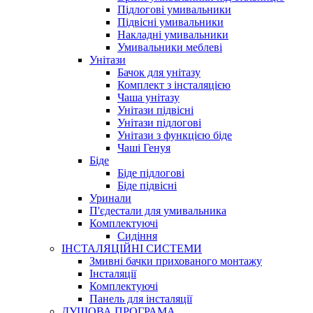
Підлогові умивальники
Підвісні умивальники
Накладні умивальники
Умивальники меблеві
Унітази
Бачок для унітазу
Комплект з інсталяцією
Чаша унітазу
Унітази підвісні
Унітази підлогові
Унітази з функцією біде
Чаші Генуя
Біде
Біде підлогові
Біде підвісні
Уринали
П'єдестали для умивальника
Комплектуючі
Сидіння
ІНСТАЛЯЦІЙНІ СИСТЕМИ
Змивні бачки прихованого монтажу
Інсталяції
Комплектуючі
Панель для інсталяції
ДУШОВА ПРОГРАМА