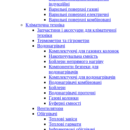
індукційні
Варильні поверхні газові
Варильні поверхні електричні
Варильні поверхні комбіновані
Кліматична техніка
Запчастини і аксесуари для кліматичної
техніки
Термометри та гігрометри
Водонагрівачі
Комплектуючі для газових колонок
Накопичувальна ємність
Бойлери непрямого нагріву
Компоненти безпеки для
водонагрівачів
Комплектуючі для водонагрівачів
Водонагрівачі комбіновані
Бойлери
Водонагрівачі проточні
Газові колонки
Буферні ємності
Вентилятори
Обігрівачі
Теплові завіси
Теплові гармати
Інфрачервоні обігрівачі