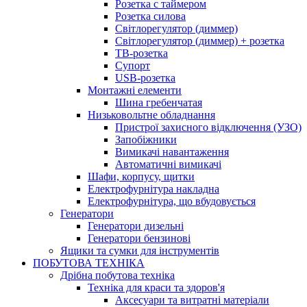
Розетка с таймером
Розетка силова
Світлорегулятор (диммер)
Світлорегулятор (диммер) + розетка
ТВ-розетка
Супорт
USB-розетка
Монтажні елементи
Шина гребенчатая
Низьковольтне обладнання
Пристрої захисного відключення (УЗО)
Запобіжники
Вимикачі навантаження
Автоматичні вимикачі
Шафи, корпусу, щитки
Електрофурнітура накладна
Електрофурнітура, що вбудовується
Генератори
Генератори дизельні
Генератори бензинові
Ящики та сумки для інструментів
ПОБУТОВА ТЕХНІКА
Дрібна побутова техніка
Техніка для краси та здоров'я
Аксесуари та витратні матеріали