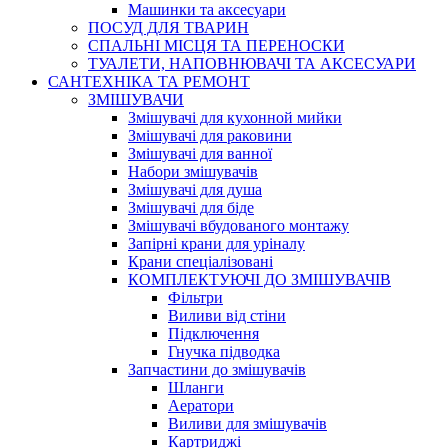
Машинки та аксесуари
ПОСУД ДЛЯ ТВАРИН
СПАЛЬНІ МІСЦЯ ТА ПЕРЕНОСКИ
ТУАЛЕТИ, НАПОВНЮВАЧІ ТА АКСЕСУАРИ
САНТЕХНІКА ТА РЕМОНТ
ЗМІШУВАЧИ
Змішувачі для кухонной мийки
Змішувачі для раковини
Змішувачі для ванної
Набори змішувачів
Змішувачі для душа
Змішувачі для біде
Змішувачі вбудованого монтажу
Запірні крани для уріналу
Крани спеціалізовані
КОМПЛЕКТУЮЧІ ДО ЗМІШУВАЧІВ
Фільтри
Виливи від стіни
Підключення
Гнучка підводка
Запчастини до змішувачів
Шланги
Аератори
Виливи для змішувачів
Картриджі