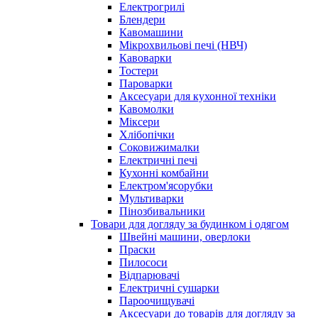
Електрогрилі
Блендери
Кавомашини
Мікрохвильові печі (НВЧ)
Кавоварки
Тостери
Пароварки
Аксесуари для кухонної техніки
Кавомолки
Міксери
Хлібопічки
Соковижималки
Електричні печі
Кухонні комбайни
Електром'ясорубки
Мультиварки
Пінозбивальники
Товари для догляду за будинком і одягом
Швейні машини, оверлоки
Праски
Пилососи
Відпарювачі
Електричні сушарки
Пароочищувачі
Аксесуари до товарів для догляду за