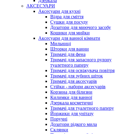
Дзеркала
АКСЕСУАРИ
Аксесуари для кухні
Відра для сміття
Сушки для посуду
Дозатори для миючого засобу
Кошики для мийки
Аксесуари для ванної кімнати
Мильниці
Шторки для ванни
Тримачі для фена
Тримачі для запасного рулону
туалетного паперу
Тримачі для освіжувача повітря
Тримачі для зубних щіток
Тримачі для аксесуарів
Стійки - набори аксесуарів
Корзина для білизни
Килимки для ванної
Дзеркала косметичні
Тримачі для туалетного паперу
Йоржики для унітазу
Поручні
Дозатори рідкого мила
Склянки