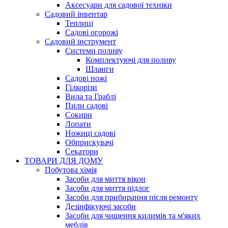
Аксесуари для садової техніки
Садовий інвентар
Теплиці
Садові огорожі
Садовий інструмент
Системи поливу
Комплектуючі для поливу
Шланги
Садові ножі
Гілкорізи
Вила та Граблі
Пили садові
Сокири
Лопати
Ножиці садові
Обприскувачі
Секатори
ТОВАРИ ДЛЯ ДОМУ
Побутова хімія
Засоби для миття вікон
Засоби для миття підлог
Засоби для прибирання після ремонту
Дезінфікуючі засоби
Засоби для чищення килимів та м'яких
меблів