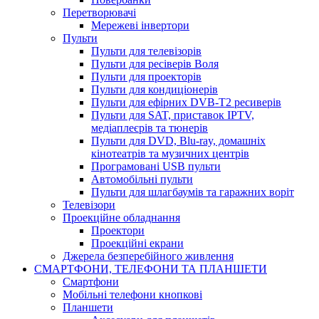
Перетворювачі
Мережеві інвертори
Пульти
Пульти для телевізорів
Пульти для ресіверів Воля
Пульти для проекторів
Пульти для кондиціонерів
Пульти для ефірних DVB-T2 ресиверів
Пульти для SAT, приставок IPTV,
медіаплеєрів та тюнерів
Пульти для DVD, Blu-ray, домашніх
кінотеатрів та музичних центрів
Програмовані USB пульти
Автомобільні пульти
Пульти для шлагбаумів та гаражних воріт
Телевізори
Проекційне обладнання
Проектори
Проекційні екрани
Джерела безперебійного живлення
СМАРТФОНИ, ТЕЛЕФОНИ ТА ПЛАНШЕТИ
Смартфони
Мобільні телефони кнопкові
Планшети