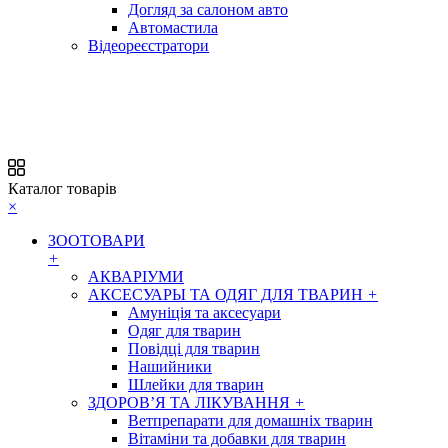
Догляд за салоном авто
Автомастила
Відеореєстратори
Каталог товарів
×
ЗООТОВАРИ
+
АКВАРІУМИ
АКСЕСУАРЫ ТА ОДЯГ ДЛЯ ТВАРИН
+
Амуніція та аксесуари
Одяг для тварин
Повідці для тварин
Нашийники
Шлейки для тварин
ЗДОРОВ’Я ТА ЛІКУВАННЯ
+
Ветпрепарати для домашніх тварин
Вітаміни та добавки для тварин