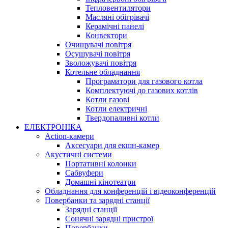
Тепловентилятори
Масляні обігрівачі
Керамічні панелі
Конвектори
Очищувачі повітря
Осушувачі повітря
Зволожувачі повітря
Котельне обладнання
Програматори для газового котла
Комплектуючі до газових котлів
Котли газові
Котли електричні
Твердопаливні котли
ЕЛЕКТРОНІКА
Action-камери
Аксесуари для екшн-камер
Акустичні системи
Портативні колонки
Сабвуфери
Домашні кінотеатри
Обладнання для конференцій і відеоконференцій
Повербанки та зарядні станції
Зарядні станції
Сонячні зарядні пристрої
Повербанки