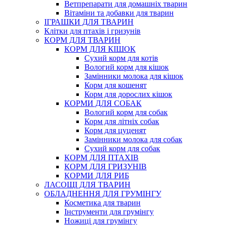
Ветпрепарати для домашніх тварин
Вітаміни та добавки для тварин
ІГРАШКИ ДЛЯ ТВАРИН
Клітки для птахів і гризунів
КОРМ ДЛЯ ТВАРИН
КОРМ ДЛЯ КІШОК
Сухий корм для котів
Вологий корм для кішок
Замінники молока для кішок
Корм для кошенят
Корм для дорослих кішок
КОРМИ ДЛЯ СОБАК
Вологий корм для собак
Корм для літніх собак
Корм для цуценят
Замінники молока для собак
Сухий корм для собак
КОРМ ДЛЯ ПТАХІВ
КОРМ ДЛЯ ГРИЗУНІВ
КОРМИ ДЛЯ РИБ
ЛАСОЩІ ДЛЯ ТВАРИН
ОБЛАДНЕННЯ ДЛЯ ГРУМІНГУ
Косметика для тварин
Інструменти для грумінгу
Ножиці для грумінгу