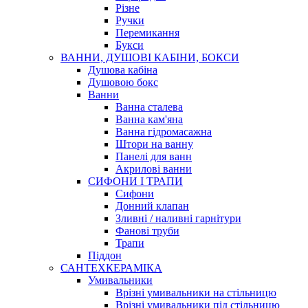
Різне
Ручки
Перемикання
Букси
ВАННИ, ДУШОВІ КАБІНИ, БОКСИ
Душова кабіна
Душовою бокс
Ванни
Ванна сталева
Ванна кам'яна
Ванна гідромасажна
Штори на ванну
Панелі для ванн
Акрилові ванни
СИФОНИ І ТРАПИ
Сифони
Донний клапан
Зливні / наливні гарнітури
Фанові труби
Трапи
Піддон
САНТЕХКЕРАМІКА
Умивальники
Врізні умивальники на стільницю
Врізні умивальники під стільницю