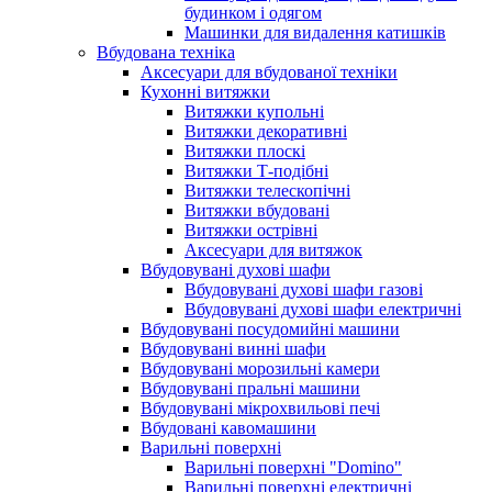
будинком і одягом
Машинки для видалення катишків
Вбудована техніка
Аксесуари для вбудованої техніки
Кухонні витяжки
Витяжки купольні
Витяжки декоративні
Витяжки плоскі
Витяжки Т-подібні
Витяжки телескопічні
Витяжки вбудовані
Витяжки острівні
Аксесуари для витяжок
Вбудовувані духові шафи
Вбудовувані духові шафи газові
Вбудовувані духові шафи електричні
Вбудовувані посудомийні машини
Вбудовувані винні шафи
Вбудовувані морозильні камери
Вбудовувані пральні машини
Вбудовувані мікрохвильові печі
Вбудовані кавомашини
Варильні поверхні
Варильні поверхні "Domino"
Варильні поверхні електричні