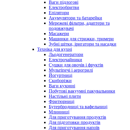
Ваги підлогові
Електробритви
Епілятори
Акумулятори та батарейки
Мережеві фільтри, адаптери та
подовжувачі
Масажери
Машинки для стрижки, тримери
Зубні щітки, іригатори та насадки
Техніка для кухні
Льодогенератори
Електрочайники
Сушки для овочів і фруктів
Мультіпечі і аерогрилі
Йогуртниці
Скиборізки
Ваги кухонні
Побутові вакуумні пакувальники
Настільні плити
Фритюрниці
Бутербродниці та вафельниці
Млинниці
Для приготування продуктів
Для підготовки продуктів
Для приготування напоїв