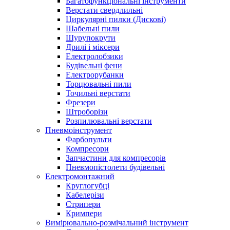
Багатофункціональні інструменти
Верстати свердлильні
Циркулярні пилки (Дискові)
Шабельні пили
Шурупокрути
Дрилі і міксери
Електролобзики
Будівельні фени
Електрорубанки
Торцювальні пили
Точильні верстати
Фрезери
Штроборізи
Розпилювальні верстати
Пневмоінструмент
Фарбопульти
Компресори
Запчастини для компресорів
Пневмопістолети будівельні
Електромонтажний
Круглогубці
Кабелерізи
Стрипери
Кримпери
Вимірювально-розмічальний інструмент