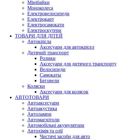
Мінібайки
Моноколеса
Електровелосипеди
Електрокарт
Електросамокати
Електроскутери
ТОВАРИ ДЛЯ ДІТЕЙ
Автокрісла
Аксесуари для автокрісел
Дитячий транспорт
Ролики
Аксесуари для дитячого транспорту
Велосипеди
Самокаты
Беговели
Коляски
Аксесуари для колясок
АВТОТОВАРИ
Автоаксесуари
Автоакустика
Автолампи
Автомагнітоли
Автомобільні акумулятори
Автохімія та олії
Чистячі засоби для авто