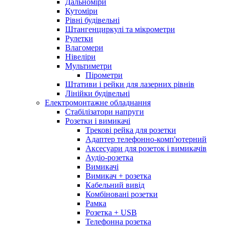
Дальноміри
Кутоміри
Рівні будівельні
Штангенциркулі та мікрометри
Рулетки
Влагомери
Нівеліри
Мультиметри
Пірометри
Штативи і рейки для лазерних рівнів
Лінійки будівельні
Електромонтажне обладнання
Стабілізатори напруги
Розетки і вимикачі
Трекові рейка для розетки
Адаптер телефонно-комп'ютерний
Аксесуари для розеток і вимикачів
Аудіо-розетка
Вимикачі
Вимикач + розетка
Кабельний вивід
Комбіновані розетки
Рамка
Розетка + USB
Телефонна розетка