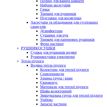
Полиці для ванної кімнати
Набори аксесуарів
Гачки
Тримачі для рушників
Підставки для косметики
Аксесуари та обладнання для суспільних
санвузлів
Дезінфектори
Сушарки для рук
Тримачі для паперових рушників
Фени настінні
РУШНИКОСУШКИ
Сушки для рушників водяні
Рушникосушки електричні
Тепла підлога
Водяна тепла підлога
Колектори для теплої підлоги
Сервоприводи
Зливна група / кран
Євроконус
Матеріали для теплої підлоги
Шафа колекторний
Змішувальна група для теплої підлоги
Унібокс
Запасні частини