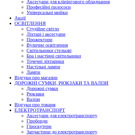
Аксесуари для клінінгового обладнання
Професійні пилососи
Універсальні мийки
Акції
ОСВІТЛЕННЯ
Студійне світло
Ліхтарі і аксесуари
Прожектори
Вуличне освітлення
Світильники стельові
Бра і настінні світильники
Точечні ліхтарики
Настільні лампи
Лампи
Відгуки про магазин
ДОРОЖНІ СУМКИ, РЮКЗАКИ ТА ВАЛІЗИ
Дорожні сумки
Рюкзаки
Валізи
Відгуки про товарм
ЕЛЕКТРОТРАНСПОРТ
Аксесуари для електротранспорту
Гіроборди
Гіроскутери
Запчастини до електротранспорту