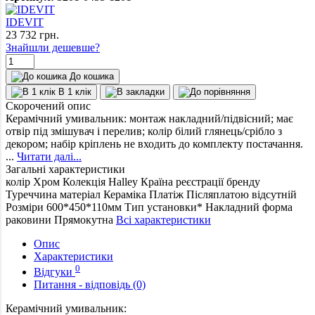
IDEVIT
23 732
грн.
Знайшли дешевше?
До кошика
В 1 клік
Скорочений опис
Керамічний умивальник: монтаж накладний/підвісний; має
отвір під змішувач і перелив; колір білий глянець/срібло з
декором; набір кріплень не входить до комплекту постачання.
...
Читати далі...
Загальні характеристики
колір
Хром
Колекція
Halley
Країна реєстрації бренду
Туреччина
матеріал
Кераміка
Платіж Післяплатою
відсутній
Розміри
600*450*110мм
Тип установки*
Накладний
форма
раковини
Прямокутна
Всі характеристики
Опис
Характеристики
0
Відгуки
Питання - відповідь (0)
Керамічний умивальник: