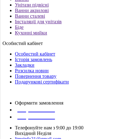
Унітази підвісні
Ванни акрилові
Ванни сталеві
Інсталяції для унітазів
Біде
Кухонні мийки
Особистий кабінет
Особистий кабінет
Історія замовлень
Закладки
Розсилка новин
Повернення товару
Подарункові сертифікати
Оформити замовлення
(097) 309 02 05
(095) 907 51 29
Телефонуйте нам з 9:00 до 19:00
Вихідний Неділя
limeinfo21@gmail.com