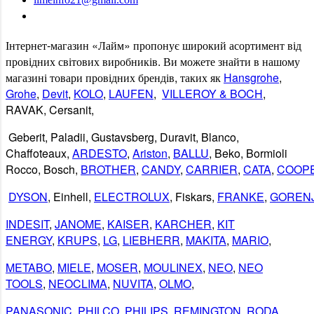
Замовити дзвінок
Інтернет
-
магазин
«
Лайм
»
пропонує
широкий
асортимент
від
провідних
світових
виробників
.
Ви
можете
знайти
в
нашому
магазині
товари
провідних
брендів
,
таких
як
Hansgrohe
,
Grohe
,
Devit
,
KOLO
,
LAUFEN
,
VILLEROY & BOCH
,
RAVAK
,
Cersanit
,
Geberit
,
Paladii
,
Gustavsberg
,
Duravit
,
Blanco
,
Chaffoteaux,
ARDESTO
,
Ariston
,
BALLU
, Beko, Bormioli
Rocco, Bosch,
BROTHER
,
CANDY
,
CARRIER
,
CATA
,
COOP
DYSON
, Einhell,
ELECTROLUX
, Fiskars,
FRANKE
,
GOREN
INDESIT
,
JANOME
,
KAISER
,
KARCHER
,
KIT
ENERGY
,
KRUPS
,
LG
,
LIEBHERR
,
MAKITA
,
MARIO
,
METABO
,
MIELE
,
MOSER
,
MOULINEX
,
NEO
,
NEO
TOOLS
,
NEOCLIMA
,
NUVITA
,
OLMO
,
PANASONIC
,
PHILCO
,
PHILIPS
,
REMINGTON
,
RODA
,