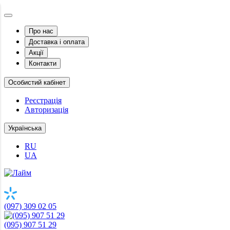
Про нас
Доставка і оплата
Акції
Контакти
Особистий кабінет
Реєстрація
Авторизація
Українська
RU
UA
(097) 309 02 05
(095) 907 51 29