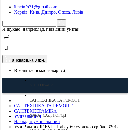
limeinfo21@gmail.com
Харків, Київ, Дніпро, Одеса, Львів
Я шукаю, наприклад,
підвісний унітаз
0
Товарів,
на
0
грн.
В кошику немає товарів :(
ЗООТОВАРИ
САНТЕХНІКА ТА РЕМОНТ
САНТЕХНІКА ТА РЕМОНТ
САНТЕХКЕРАМІКА
ДАЧА, САД, ГОРОД
Умивальники
Накладні умивальники
Умивальник IDEVIT Halley 60 см декор срібло 3201-