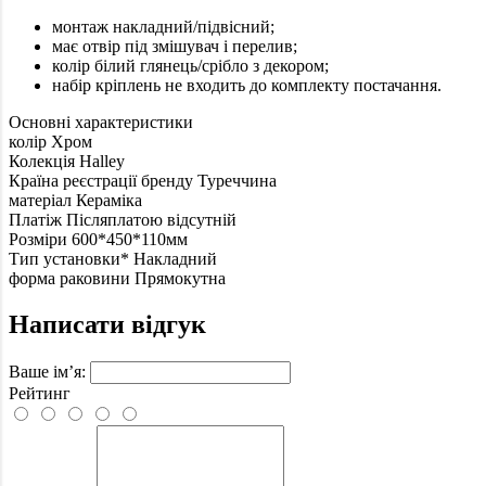
монтаж накладний/підвісний;
має отвір під змішувач і перелив;
колір білий глянець/срібло з декором;
набір кріплень не входить до комплекту постачання.
Основні характеристики
колір
Хром
Колекція
Halley
Країна реєстрації бренду
Туреччина
матеріал
Кераміка
Платіж Післяплатою
відсутній
Розміри
600*450*110мм
Тип установки*
Накладний
форма раковини
Прямокутна
Написати відгук
Ваше ім’я:
Рейтинг