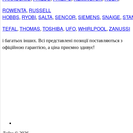
ROWENTA
,
RUSSELL
HOBBS
,
RYOBI
,
SALTA
,
SENCOR
,
SIEMENS
,
SNAIGE
,
STA
TEFAL
,
THOMAS
,
TOSHIBA
,
UFO
,
WHIRLPOOL
,
ZANUSSI
і
багатьох
інших
.
Всі
представлені
позиції
поставляються
з
офіційною гарантією
,
а
ціна
приємно
здивує
!