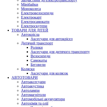
Запчастини до електротранспорту
Мінібайки
Моноколеса
Електровелосипеди
Електрокарт
Електросамокати
Електроскутери
ТОВАРИ ДЛЯ ДІТЕЙ
Автокрісла
Аксесуари для автокрісел
Дитячий транспорт
Ролики
Аксесуари для дитячого транспорту
Велосипеди
Самокаты
Беговели
Коляски
Аксесуари для колясок
АВТОТОВАРИ
Автоаксесуари
Автоакустика
Автолампи
Автомагнітоли
Автомобільні акумулятори
Автохімія та олії