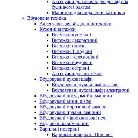
Аксесуари до товарів для догляду за
будинком і одягом
Машинки для видалення катишків
Вбудована техніка
Аксесуари для вбудованої техніки
Кухонні витяжки
Витяжки купольні
Витяжки декоративні
Витяжки плоскі
Витяжки Т-подібні
Витяжки телескопічні
Витяжки вбудовані
Витяжки острівні
Аксесуари для витяжок
Вбудовувані духові шафи
Вбудовувані духові шафи газові
Вбудовувані духові шафи електричні
Вбудовувані посудомийні машини
Вбудовувані винні шафи
Вбудовувані морозильні камери
Вбудовувані пральні машини
Вбудовувані мікрохвильові печі
Вбудовані кавомашини
Варильні поверхні
Варильні поверхні "Domino"