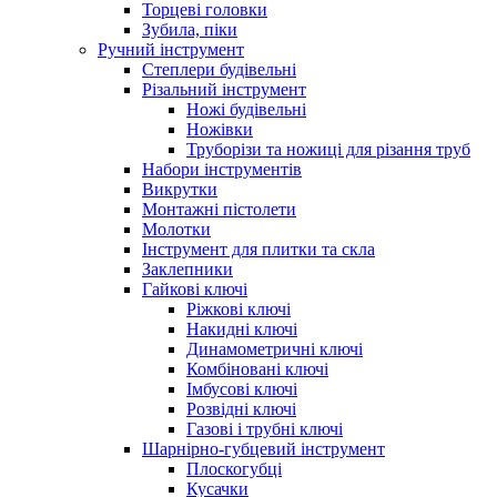
Торцеві головки
Зубила, піки
Ручний інструмент
Степлери будівельні
Різальний інструмент
Ножі будівельні
Ножівки
Труборізи та ножиці для різання труб
Набори інструментів
Викрутки
Монтажні пістолети
Молотки
Інструмент для плитки та скла
Заклепники
Гайкові ключі
Ріжкові ключі
Накидні ключі
Динамометричні ключі
Комбіновані ключі
Імбусові ключі
Розвідні ключі
Газові і трубні ключі
Шарнірно-губцевий інструмент
Плоскогубцi
Кусачки