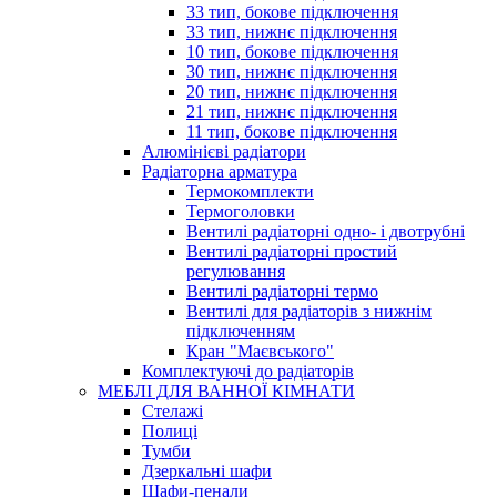
33 тип, бокове підключення
33 тип, нижнє підключення
10 тип, бокове підключення
30 тип, нижнє підключення
20 тип, нижнє підключення
21 тип, нижнє підключення
11 тип, бокове підключення
Алюмінієві радіатори
Радіаторна арматура
Термокомплекти
Термоголовки
Вентилі радіаторні одно- і двотрубні
Вентилі радіаторні простий
регулювання
Вентилі радіаторні термо
Вентилі для радіаторів з нижнім
підключенням
Кран "Маєвського"
Комплектуючі до радіаторів
МЕБЛІ ДЛЯ ВАННОЇ КІМНАТИ
Стелажі
Полиці
Тумби
Дзеркальні шафи
Шафи-пенали