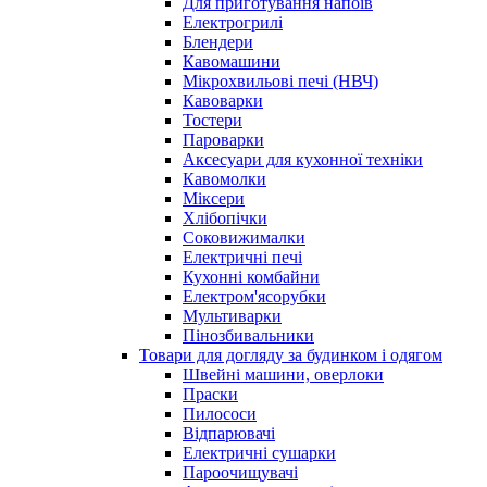
Для приготування напоїв
Електрогрилі
Блендери
Кавомашини
Мікрохвильові печі (НВЧ)
Кавоварки
Тостери
Пароварки
Аксесуари для кухонної техніки
Кавомолки
Міксери
Хлібопічки
Соковижималки
Електричні печі
Кухонні комбайни
Електром'ясорубки
Мультиварки
Пінозбивальники
Товари для догляду за будинком і одягом
Швейні машини, оверлоки
Праски
Пилососи
Відпарювачі
Електричні сушарки
Пароочищувачі