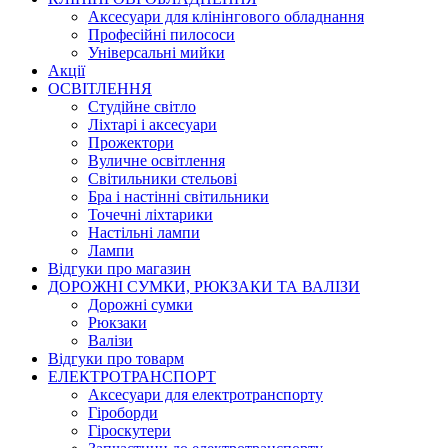
Аксесуари для клінінгового обладнання
Професійні пилососи
Універсальні мийки
Акції
ОСВІТЛЕННЯ
Студійне світло
Ліхтарі і аксесуари
Прожектори
Вуличне освітлення
Світильники стельові
Бра і настінні світильники
Точечні ліхтарики
Настільні лампи
Лампи
Відгуки про магазин
ДОРОЖНІ СУМКИ, РЮКЗАКИ ТА ВАЛІЗИ
Дорожні сумки
Рюкзаки
Валізи
Відгуки про товарм
ЕЛЕКТРОТРАНСПОРТ
Аксесуари для електротранспорту
Гіроборди
Гіроскутери