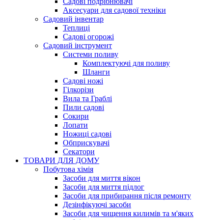
Садові подрібнювачі
Аксесуари для садової техніки
Садовий інвентар
Теплиці
Садові огорожі
Садовий інструмент
Системи поливу
Комплектуючі для поливу
Шланги
Садові ножі
Гілкорізи
Вила та Граблі
Пили садові
Сокири
Лопати
Ножиці садові
Обприскувачі
Секатори
ТОВАРИ ДЛЯ ДОМУ
Побутова хімія
Засоби для миття вікон
Засоби для миття підлог
Засоби для прибирання після ремонту
Дезінфікуючі засоби
Засоби для чищення килимів та м'яких