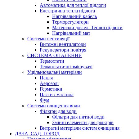
Автоматика для теплої підлоги
Електрична тепла підлога
Нагрівальний кабель
Терморегулятори
Матеріали для ел. Теплої підлоги
Нагрівальний мат
Системи вентиляції
Витяжні вентилятори
Рекуператори повітря
СИСТЕМА ОПАЛЕННЯ
Термостати
Термостатичні змішувачі
Ущільнювальні матеріали
Пакля
Аерозолі
Герметики
Пасти / мастила
Фум
Системи очищення води
Фільтри для води
Фільтри для питної води
Змінні елементи для фільтрів
Витратні матеріали систем очищення
ДАЧА, САД, ГОРОД