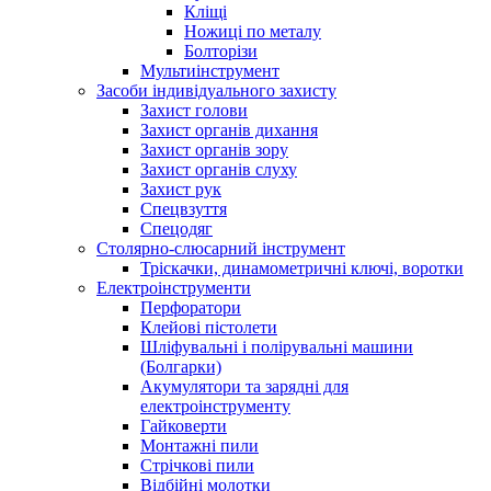
Кліщі
Ножиці по металу
Болторізи
Мультиінструмент
Засоби індивідуального захисту
Захист голови
Захист органів дихання
Захист органів зору
Захист органів слуху
Захист рук
Спецвзуття
Спецодяг
Столярно-слюсарний інструмент
Тріскачки, динамометричні ключі, воротки
Електроінструменти
Перфоратори
Клейові пістолети
Шліфувальні і полірувальні машини
(Болгарки)
Акумулятори та зарядні для
електроінструменту
Гайковерти
Монтажні пили
Стрічкові пили
Відбійні молотки