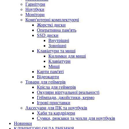
Гарнітури
Ноутбуки
Монітори
Комп'ютерні комплектуючі
Жорсткі диски
Оперативна пам'ять
SSD диски
Внутрішні
Зовнішні
Клавіатури та миші
Килимки для миші
Клавіатури
Миші
Карти пам'яті
Відеокарти
Товари для геймерів
Крісла для геймерів
Окуляри віртуальної реальності
Геймпади, джойстики, кермо
Ігрові приставки
Аксесуари для ПК та ноутбуків
Хаби та кардрідери
Сумки, рюкзаки та чохли для ноутбуків
Новинки
КЛІНІНГОВІ ОБЛАДНЕННЯ