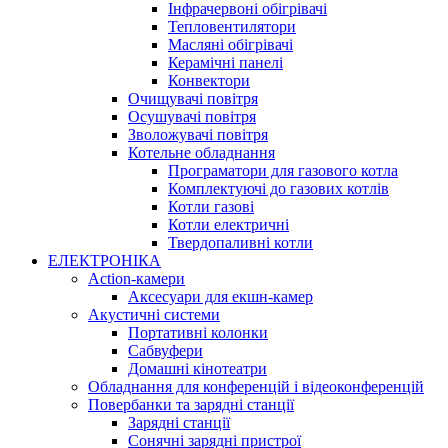
Інфрачервоні обігрівачі
Тепловентилятори
Масляні обігрівачі
Керамічні панелі
Конвектори
Очищувачі повітря
Осушувачі повітря
Зволожувачі повітря
Котельне обладнання
Програматори для газового котла
Комплектуючі до газових котлів
Котли газові
Котли електричні
Твердопаливні котли
ЕЛЕКТРОНІКА
Action-камери
Аксесуари для екшн-камер
Акустичні системи
Портативні колонки
Сабвуфери
Домашні кінотеатри
Обладнання для конференцій і відеоконференцій
Повербанки та зарядні станції
Зарядні станції
Сонячні зарядні пристрої