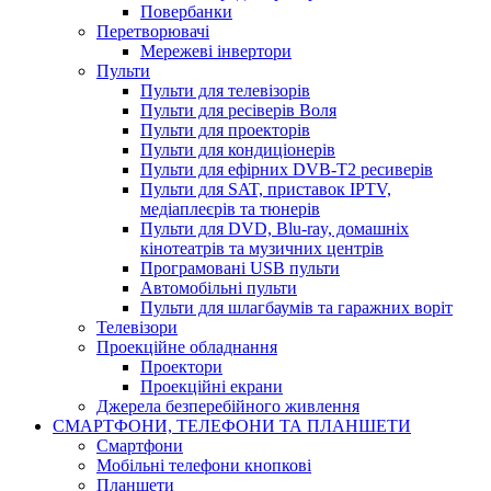
Повербанки
Перетворювачі
Мережеві інвертори
Пульти
Пульти для телевізорів
Пульти для ресіверів Воля
Пульти для проекторів
Пульти для кондиціонерів
Пульти для ефірних DVB-T2 ресиверів
Пульти для SAT, приставок IPTV,
медіаплеєрів та тюнерів
Пульти для DVD, Blu-ray, домашніх
кінотеатрів та музичних центрів
Програмовані USB пульти
Автомобільні пульти
Пульти для шлагбаумів та гаражних воріт
Телевізори
Проекційне обладнання
Проектори
Проекційні екрани
Джерела безперебійного живлення
СМАРТФОНИ, ТЕЛЕФОНИ ТА ПЛАНШЕТИ
Смартфони
Мобільні телефони кнопкові
Планшети