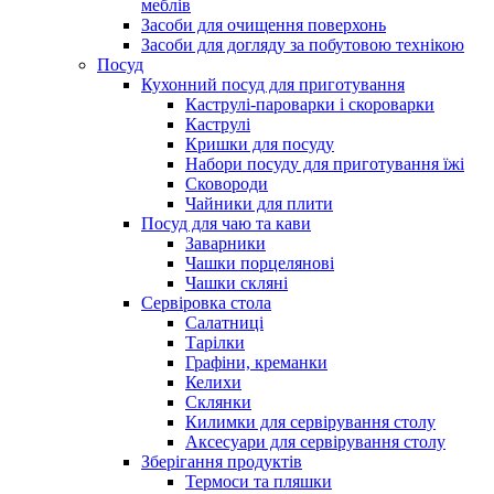
меблів
Засоби для очищення поверхонь
Засоби для догляду за побутовою технікою
Посуд
Кухонний посуд для приготування
Каструлі-пароварки і скороварки
Каструлі
Кришки для посуду
Набори посуду для приготування їжі
Сковороди
Чайники для плити
Посуд для чаю та кави
Заварники
Чашки порцелянові
Чашки скляні
Сервіровка стола
Салатниці
Тарілки
Графіни, креманки
Келихи
Склянки
Килимки для сервірування столу
Аксесуари для сервірування столу
Зберігання продуктів
Термоси та пляшки