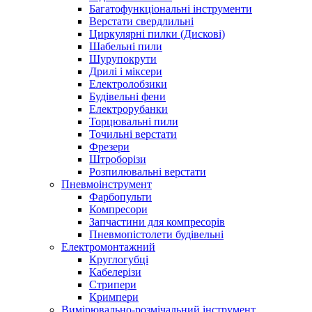
Багатофункціональні інструменти
Верстати свердлильні
Циркулярні пилки (Дискові)
Шабельні пили
Шурупокрути
Дрилі і міксери
Електролобзики
Будівельні фени
Електрорубанки
Торцювальні пили
Точильні верстати
Фрезери
Штроборізи
Розпилювальні верстати
Пневмоінструмент
Фарбопульти
Компресори
Запчастини для компресорів
Пневмопістолети будівельні
Електромонтажний
Круглогубці
Кабелерізи
Стрипери
Кримпери
Вимірювально-розмічальний інструмент