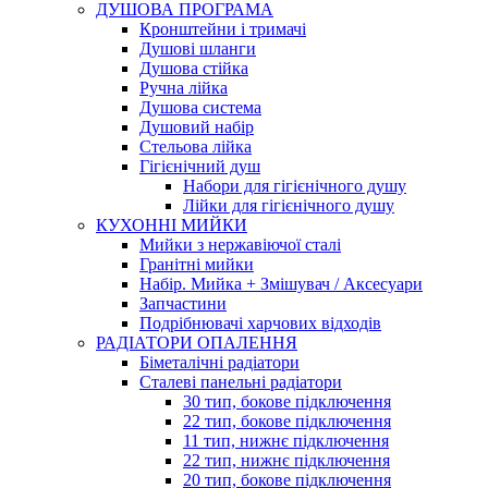
ДУШОВА ПРОГРАМА
Кронштейни і тримачі
Душові шланги
Душова стійка
Ручна лійка
Душова система
Душовий набір
Стельова лійка
Гігієнічний душ
Набори для гігієнічного душу
Лійки для гігієнічного душу
КУХОННІ МИЙКИ
Мийки з нержавіючої сталі
Гранітні мийки
Набір. Мийка + Змішувач / Аксесуари
Запчастини
Подрібнювачі харчових відходів
РАДІАТОРИ ОПАЛЕННЯ
Біметалічні радіатори
Сталеві панельні радіатори
30 тип, бокове підключення
22 тип, бокове підключення
11 тип, нижнє підключення
22 тип, нижнє підключення
20 тип, бокове підключення