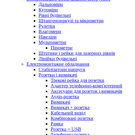
Дальноміри
Кутоміри
Рівні будівельні
Штангенциркулі та мікрометри
Рулетки
Влагомери
Нівеліри
Мультиметри
Пірометри
Штативи і рейки для лазерних рівнів
Лінійки будівельні
Електромонтажне обладнання
Стабілізатори напруги
Розетки і вимикачі
Трекові рейка для розетки
Адаптер телефонно-комп'ютерний
Аксесуари для розеток і вимикачів
Аудіо-розетка
Вимикачі
Вимикач + розетка
Кабельний вивід
Комбіновані розетки
Рамка
Розетка + USB
Телефонна розетка