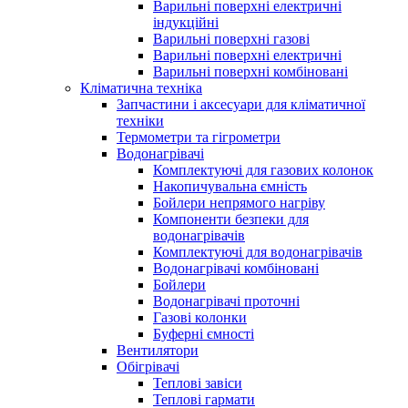
Варильні поверхні електричні
індукційні
Варильні поверхні газові
Варильні поверхні електричні
Варильні поверхні комбіновані
Кліматична техніка
Запчастини і аксесуари для кліматичної
техніки
Термометри та гігрометри
Водонагрівачі
Комплектуючі для газових колонок
Накопичувальна ємність
Бойлери непрямого нагріву
Компоненти безпеки для
водонагрівачів
Комплектуючі для водонагрівачів
Водонагрівачі комбіновані
Бойлери
Водонагрівачі проточні
Газові колонки
Буферні ємності
Вентилятори
Обігрівачі
Теплові завіси
Теплові гармати