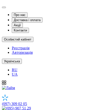
Про нас
Доставка і оплата
Акції
Контакти
Особистий кабінет
Реєстрація
Авторизація
Українська
RU
UA
(097) 309 02 05