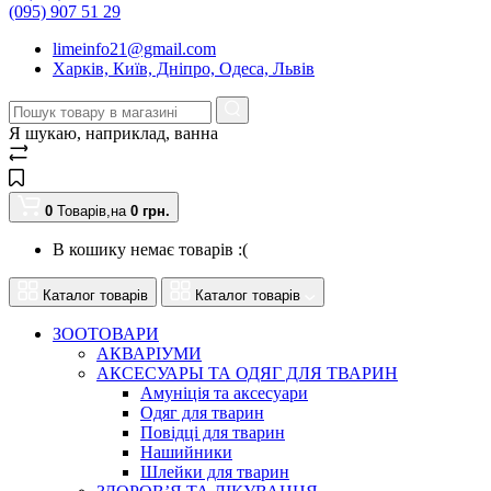
(095) 907 51 29
limeinfo21@gmail.com
Харків, Київ, Дніпро, Одеса, Львів
Я шукаю, наприклад,
ванна
0
Товарів,
на
0
грн.
В кошику немає товарів :(
Каталог товарів
Каталог товарів
ЗООТОВАРИ
АКВАРІУМИ
АКСЕСУАРЫ ТА ОДЯГ ДЛЯ ТВАРИН
Амуніція та аксесуари
Одяг для тварин
Повідці для тварин
Нашийники
Шлейки для тварин