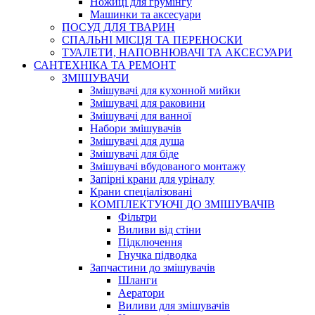
Ножиці для грумінгу
Машинки та аксесуари
ПОСУД ДЛЯ ТВАРИН
СПАЛЬНІ МІСЦЯ ТА ПЕРЕНОСКИ
ТУАЛЕТИ, НАПОВНЮВАЧІ ТА АКСЕСУАРИ
САНТЕХНІКА ТА РЕМОНТ
ЗМІШУВАЧИ
Змішувачі для кухонной мийки
Змішувачі для раковини
Змішувачі для ванної
Набори змішувачів
Змішувачі для душа
Змішувачі для біде
Змішувачі вбудованого монтажу
Запірні крани для уріналу
Крани спеціалізовані
КОМПЛЕКТУЮЧІ ДО ЗМІШУВАЧІВ
Фільтри
Виливи від стіни
Підключення
Гнучка підводка
Запчастини до змішувачів
Шланги
Аератори
Виливи для змішувачів