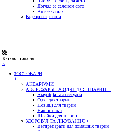
Чистячі засоби для авто
Догляд за салоном авто
Автомастила
Відеореєстратори
Каталог товарів
×
ЗООТОВАРИ
+
АКВАРІУМИ
АКСЕСУАРЫ ТА ОДЯГ ДЛЯ ТВАРИН
+
Амуніція та аксесуари
Одяг для тварин
Повідці для тварин
Нашийники
Шлейки для тварин
ЗДОРОВ’Я ТА ЛІКУВАННЯ
+
Ветпрепарати для домашніх тварин