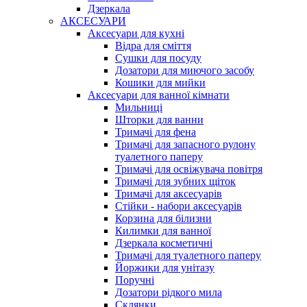
Дзеркала
АКСЕСУАРИ
Аксесуари для кухні
Відра для сміття
Сушки для посуду
Дозатори для миючого засобу
Кошики для мийки
Аксесуари для ванної кімнати
Мильниці
Шторки для ванни
Тримачі для фена
Тримачі для запасного рулону
туалетного паперу
Тримачі для освіжувача повітря
Тримачі для зубних щіток
Тримачі для аксесуарів
Стійки - набори аксесуарів
Корзина для білизни
Килимки для ванної
Дзеркала косметичні
Тримачі для туалетного паперу
Йоржики для унітазу
Поручні
Дозатори рідкого мила
Склянки