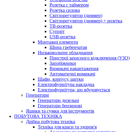
Розетка с таймером
Розетка силова
Світлорегулятор (диммер)
Світлорегулятор (диммер) + розетка
ТВ-розетка
Супорт
USB-розетка
Монтажні елементи
Шина гребенчатая
Низьковольтне обладнання
Пристрої захисного відключення (УЗО)
Запобіжники
Вимикачі навантаження
Автоматичні вимикачі
Шафи, корпусу, щитки
Електрофурнітура накладна
Електрофурнітура, що вбудовується
Генератори
Генератори дизельні
Генератори бензинові
Ящики та сумки для інструментів
ПОБУТОВА ТЕХНІКА
Дрібна побутова техніка
Техніка для краси та здоров'я