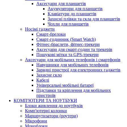
Аксесуари для планшетів
Акумулятори для планшетів
Клавіатури до планшетів
Захисні плівки та скла для планшетів
Чохли для планшетів
Носімі гаджети
Смарт-брелоки
Смарт-годинник (Smart Watch)
Фітнес-браслети, фітнес-трекери
Аксесуари для смарт-годин та трекерів
Пошукові мітки та GPS-трекери
Аксесуари для мобільних телефонів і смартфонів
Навушники для мобільних телефонів
Зарядні пристрої для електронних гаджетів
Захисне скло
Кабелі
Універсальні мобільні батареї
Підставки та кріплення для мобільних
пристроїв
КОМП'ЮТЕРИ ТА НОУТБУКИ
Блоки живлення до ноутбуків
Комп'ютерні колонки
Маршрутизатори (роутери)
Мікрофони
Моноблоки