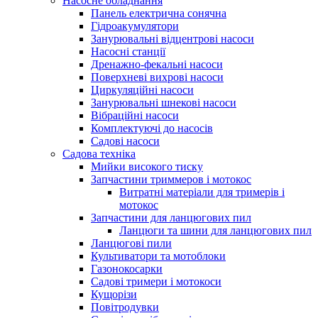
Насосне обладнання
Панель електрична сонячна
Гідроакумулятори
Занурювальні відцентрові насоси
Насосні станції
Дренажно-фекальні насоси
Поверхневі вихрові насоси
Циркуляційні насоси
Занурювальні шнекові насоси
Вібраційні насоси
Комплектуючі до насосів
Cадові насоси
Садова техніка
Мийки високого тиску
Запчастини триммеров і мотокос
Витратні матеріали для тримерів і
мотокос
Запчастини для ланцюгових пил
Ланцюги та шини для ланцюгових пил
Ланцюгові пили
Культиватори та мотоблоки
Газонокосарки
Садові тримери і мотокоси
Кущорізи
Повітродувки