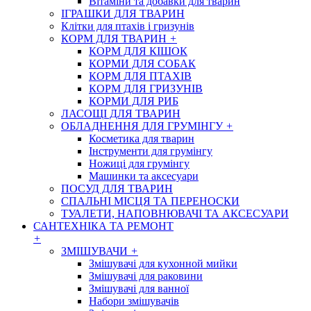
Вітаміни та добавки для тварин
ІГРАШКИ ДЛЯ ТВАРИН
Клітки для птахів і гризунів
КОРМ ДЛЯ ТВАРИН
+
КОРМ ДЛЯ КІШОК
КОРМИ ДЛЯ СОБАК
КОРМ ДЛЯ ПТАХІВ
КОРМ ДЛЯ ГРИЗУНІВ
КОРМИ ДЛЯ РИБ
ЛАСОЩІ ДЛЯ ТВАРИН
ОБЛАДНЕННЯ ДЛЯ ГРУМІНГУ
+
Косметика для тварин
Інструменти для грумінгу
Ножиці для грумінгу
Машинки та аксесуари
ПОСУД ДЛЯ ТВАРИН
СПАЛЬНІ МІСЦЯ ТА ПЕРЕНОСКИ
ТУАЛЕТИ, НАПОВНЮВАЧІ ТА АКСЕСУАРИ
САНТЕХНІКА ТА РЕМОНТ
+
ЗМІШУВАЧИ
+
Змішувачі для кухонной мийки
Змішувачі для раковини
Змішувачі для ванної
Набори змішувачів