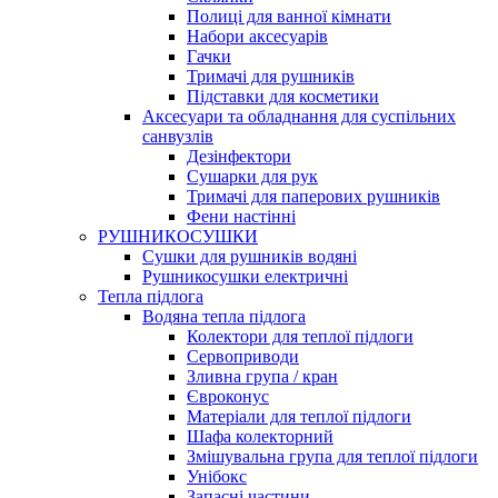
Полиці для ванної кімнати
Набори аксесуарів
Гачки
Тримачі для рушників
Підставки для косметики
Аксесуари та обладнання для суспільних
санвузлів
Дезінфектори
Сушарки для рук
Тримачі для паперових рушників
Фени настінні
РУШНИКОСУШКИ
Сушки для рушників водяні
Рушникосушки електричні
Тепла підлога
Водяна тепла підлога
Колектори для теплої підлоги
Сервоприводи
Зливна група / кран
Євроконус
Матеріали для теплої підлоги
Шафа колекторний
Змішувальна група для теплої підлоги
Унібокс
Запасні частини