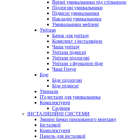
Врізні умивальники під стільницю
Підлогові умивальники
Підвісні умивальники
Накладні умивальники
Умивальники меблеві
Унітази
Бачок для унітазу
Комплект з інсталяцією
Чаша унітазу
Унітази підвісні
Унітази підлогові
Унітази з функцією біде
Чаші Генуя
Біде
Біде підлогові
Біде підвісні
Уринали
П'єдестали для умивальника
Комплектуючі
Сидіння
ІНСТАЛЯЦІЙНІ СИСТЕМИ
Змивні бачки прихованого монтажу
Інсталяції
Комплектуючі
Панель для інсталяції