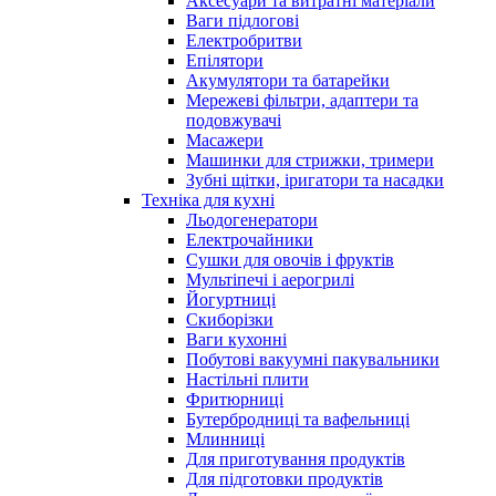
Аксесуари та витратні матеріали
Ваги підлогові
Електробритви
Епілятори
Акумулятори та батарейки
Мережеві фільтри, адаптери та
подовжувачі
Масажери
Машинки для стрижки, тримери
Зубні щітки, іригатори та насадки
Техніка для кухні
Льодогенератори
Електрочайники
Сушки для овочів і фруктів
Мультіпечі і аерогрилі
Йогуртниці
Скиборізки
Ваги кухонні
Побутові вакуумні пакувальники
Настільні плити
Фритюрниці
Бутербродниці та вафельниці
Млинниці
Для приготування продуктів
Для підготовки продуктів