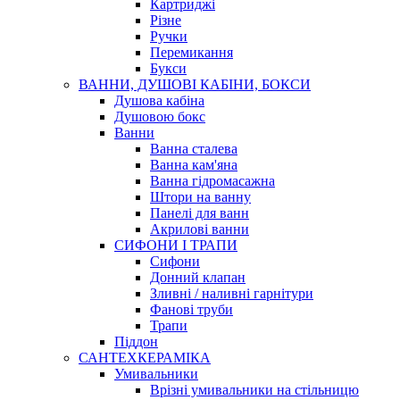
Картриджі
Різне
Ручки
Перемикання
Букси
ВАННИ, ДУШОВІ КАБІНИ, БОКСИ
Душова кабіна
Душовою бокс
Ванни
Ванна сталева
Ванна кам'яна
Ванна гідромасажна
Штори на ванну
Панелі для ванн
Акрилові ванни
СИФОНИ І ТРАПИ
Сифони
Донний клапан
Зливні / наливні гарнітури
Фанові труби
Трапи
Піддон
САНТЕХКЕРАМІКА
Умивальники
Врізні умивальники на стільницю