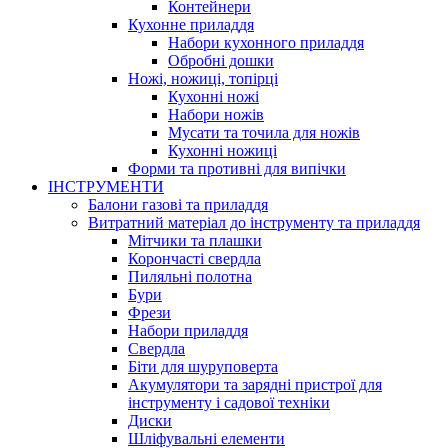
Контейнери
Кухонне приладдя
Набори кухонного приладдя
Обробні дошки
Ножі, ножиці, топірці
Кухонні ножі
Набори ножів
Мусати та точила для ножів
Кухонні ножиці
Форми та противні для випічки
ІНСТРУМЕНТИ
Балони газові та приладдя
Витратний матеріал до інструменту та приладдя
Мітчики та плашки
Корончасті свердла
Пиляльні полотна
Бури
Фрези
Набори приладдя
Свердла
Біти для шуруповерта
Акумулятори та зарядні пристрої для
інструменту і садової техніки
Диски
Шліфувальні елементи