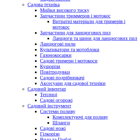
Садова техніка
Мийки високого тиску
Запчастини триммеров і мотокос
Витратні матеріали для тримерів і
мотокос
Запчастини для ланцюгових пил
Ланцюги та шини для ланцюгових пил
Ланцюгові пили
Культиватори та мотоблоки
Газонокосарки
Садові тримери і мотокоси
Кущорізи
Повітродувки
Садові подрібнювачі
Аксесуари для садової техніки
Садовий інвентар
Теплиці
Садові огорожі
Садовий інструмент
Системи поливу
Комплектуючі для поливу
Шланги
Садові ножі
Гілкорізи
Вила та Граблі