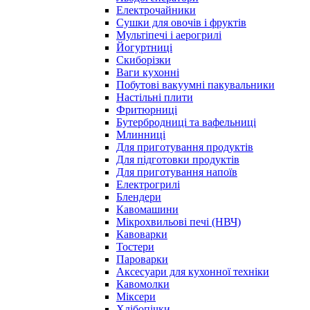
Електрочайники
Сушки для овочів і фруктів
Мультіпечі і аерогрилі
Йогуртниці
Скиборізки
Ваги кухонні
Побутові вакуумні пакувальники
Настільні плити
Фритюрниці
Бутербродниці та вафельниці
Млинниці
Для приготування продуктів
Для підготовки продуктів
Для приготування напоїв
Електрогрилі
Блендери
Кавомашини
Мікрохвильові печі (НВЧ)
Кавоварки
Тостери
Пароварки
Аксесуари для кухонної техніки
Кавомолки
Міксери
Хлібопічки