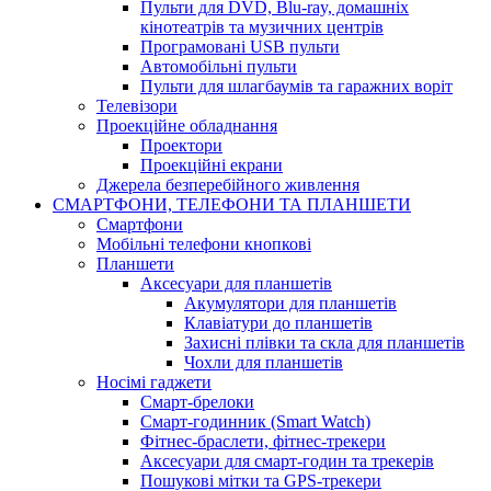
Пульти для DVD, Blu-ray, домашніх
кінотеатрів та музичних центрів
Програмовані USB пульти
Автомобільні пульти
Пульти для шлагбаумів та гаражних воріт
Телевізори
Проекційне обладнання
Проектори
Проекційні екрани
Джерела безперебійного живлення
СМАРТФОНИ, ТЕЛЕФОНИ ТА ПЛАНШЕТИ
Смартфони
Мобільні телефони кнопкові
Планшети
Аксесуари для планшетів
Акумулятори для планшетів
Клавіатури до планшетів
Захисні плівки та скла для планшетів
Чохли для планшетів
Носімі гаджети
Смарт-брелоки
Смарт-годинник (Smart Watch)
Фітнес-браслети, фітнес-трекери
Аксесуари для смарт-годин та трекерів
Пошукові мітки та GPS-трекери