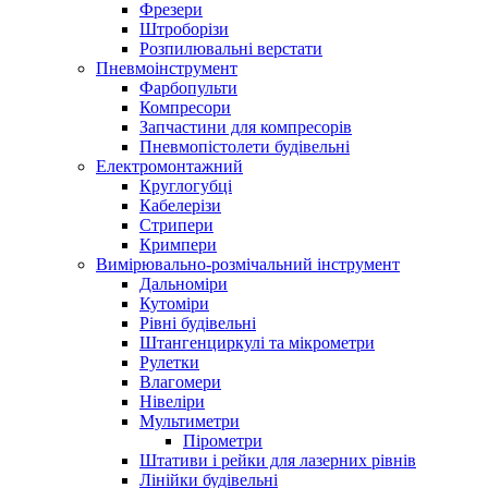
Фрезери
Штроборізи
Розпилювальні верстати
Пневмоінструмент
Фарбопульти
Компресори
Запчастини для компресорів
Пневмопістолети будівельні
Електромонтажний
Круглогубці
Кабелерізи
Стрипери
Кримпери
Вимірювально-розмічальний інструмент
Дальноміри
Кутоміри
Рівні будівельні
Штангенциркулі та мікрометри
Рулетки
Влагомери
Нівеліри
Мультиметри
Пірометри
Штативи і рейки для лазерних рівнів
Лінійки будівельні