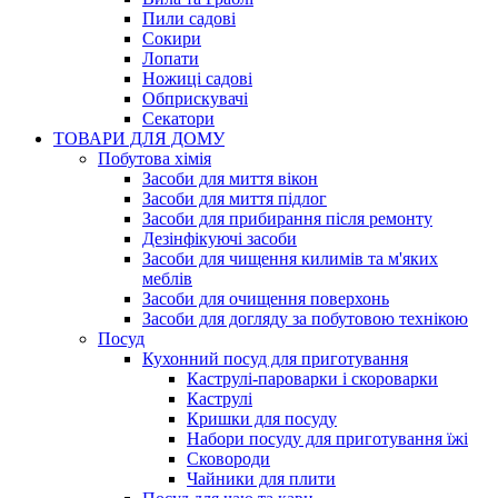
Пили садові
Сокири
Лопати
Ножиці садові
Обприскувачі
Секатори
ТОВАРИ ДЛЯ ДОМУ
Побутова хімія
Засоби для миття вікон
Засоби для миття підлог
Засоби для прибирання після ремонту
Дезінфікуючі засоби
Засоби для чищення килимів та м'яких
меблів
Засоби для очищення поверхонь
Засоби для догляду за побутовою технікою
Посуд
Кухонний посуд для приготування
Каструлі-пароварки і скороварки
Каструлі
Кришки для посуду
Набори посуду для приготування їжі
Сковороди
Чайники для плити