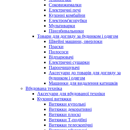
Соковижималки
Електричні печі
Кухонні комбайни
Електром'ясорубки
Мультиварки
Пінозбивальники
Товари для догляду за будинком і одягом
Швейні машини, оверлоки
Праски
Пилососи
Відпарювачі
Електричні сушарки
Пароочищувачі
Аксесуари до товарів для догляду за
будинком і одягом
Машинки для видалення катишків
Вбудована техніка
Аксесуари для вбудованої техніки
Кухонні витяжки
Витяжки купольні
Витяжки декоративні
Витяжки плоскі
Витяжки Т-подібні
Витяжки телескопічні