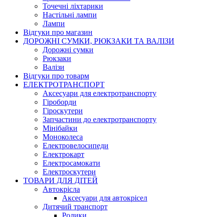
Точечні ліхтарики
Настільні лампи
Лампи
Відгуки про магазин
ДОРОЖНІ СУМКИ, РЮКЗАКИ ТА ВАЛІЗИ
Дорожні сумки
Рюкзаки
Валізи
Відгуки про товарм
ЕЛЕКТРОТРАНСПОРТ
Аксесуари для електротранспорту
Гіроборди
Гіроскутери
Запчастини до електротранспорту
Мінібайки
Моноколеса
Електровелосипеди
Електрокарт
Електросамокати
Електроскутери
ТОВАРИ ДЛЯ ДІТЕЙ
Автокрісла
Аксесуари для автокрісел
Дитячий транспорт
Ролики