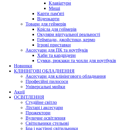
Клавіатури
Миші
Карти пам'яті
Відеокарти
Товари для геймерів
Крісла для геймерів
Окуляри віртуальної реальності
Геймпади, джойстики, кермо
Ігрові приставки
Аксесуари для ПК та ноутбуків
Хаби та кардрідери
Сумки, рюкзаки та чохли для ноутбуків
Новинки
КЛІНІНГОВІ ОБЛАДНЕННЯ
Аксесуари для клінінгового обладнання
Професійні пилососи
Універсальні мийки
Акції
ОСВІТЛЕННЯ
Студійне світло
Ліхтарі і аксесуари
Прожектори
Вуличне освітлення
Світильники стельові
Бра і настінні світильники