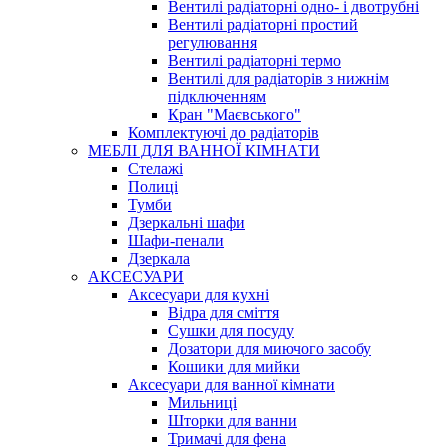
Вентилі радіаторні одно- і двотрубні
Вентилі радіаторні простий
регулювання
Вентилі радіаторні термо
Вентилі для радіаторів з нижнім
підключенням
Кран "Маєвського"
Комплектуючі до радіаторів
МЕБЛІ ДЛЯ ВАННОЇ КІМНАТИ
Стелажі
Полиці
Тумби
Дзеркальні шафи
Шафи-пенали
Дзеркала
АКСЕСУАРИ
Аксесуари для кухні
Відра для сміття
Сушки для посуду
Дозатори для миючого засобу
Кошики для мийки
Аксесуари для ванної кімнати
Мильниці
Шторки для ванни
Тримачі для фена