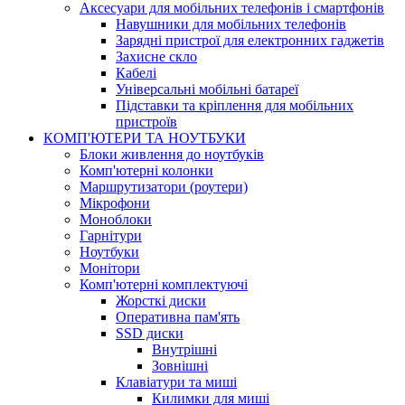
Аксесуари для мобільних телефонів і смартфонів
Навушники для мобільних телефонів
Зарядні пристрої для електронних гаджетів
Захисне скло
Кабелі
Універсальні мобільні батареї
Підставки та кріплення для мобільних
пристроїв
КОМП'ЮТЕРИ ТА НОУТБУКИ
Блоки живлення до ноутбуків
Комп'ютерні колонки
Маршрутизатори (роутери)
Мікрофони
Моноблоки
Гарнітури
Ноутбуки
Монітори
Комп'ютерні комплектуючі
Жорсткі диски
Оперативна пам'ять
SSD диски
Внутрішні
Зовнішні
Клавіатури та миші
Килимки для миші