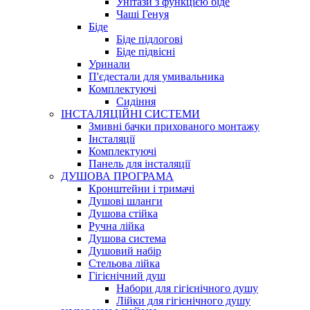
Унітази з функцією біде
Чаші Генуя
Біде
Біде підлогові
Біде підвісні
Уринали
П'єдестали для умивальника
Комплектуючі
Сидіння
ІНСТАЛЯЦІЙНІ СИСТЕМИ
Змивні бачки прихованого монтажу
Інсталяції
Комплектуючі
Панель для інсталяції
ДУШОВА ПРОГРАМА
Кронштейни і тримачі
Душові шланги
Душова стійка
Ручна лійка
Душова система
Душовий набір
Стельова лійка
Гігієнічний душ
Набори для гігієнічного душу
Лійки для гігієнічного душу