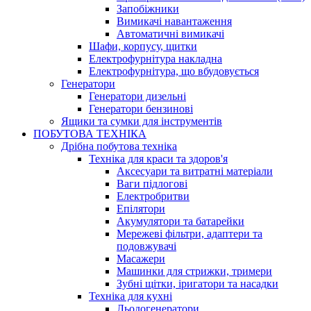
Запобіжники
Вимикачі навантаження
Автоматичні вимикачі
Шафи, корпусу, щитки
Електрофурнітура накладна
Електрофурнітура, що вбудовується
Генератори
Генератори дизельні
Генератори бензинові
Ящики та сумки для інструментів
ПОБУТОВА ТЕХНІКА
Дрібна побутова техніка
Техніка для краси та здоров'я
Аксесуари та витратні матеріали
Ваги підлогові
Електробритви
Епілятори
Акумулятори та батарейки
Мережеві фільтри, адаптери та
подовжувачі
Масажери
Машинки для стрижки, тримери
Зубні щітки, іригатори та насадки
Техніка для кухні
Льодогенератори