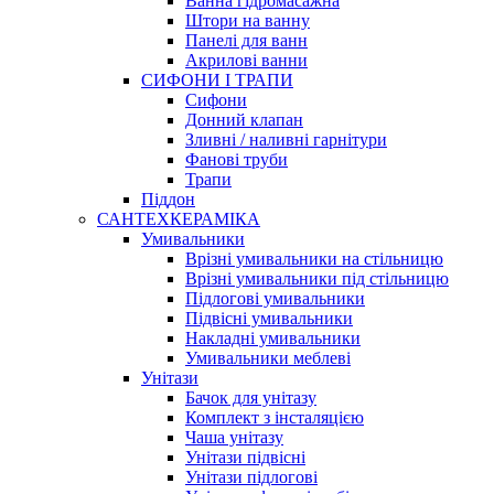
Ванна гідромасажна
Штори на ванну
Панелі для ванн
Акрилові ванни
СИФОНИ І ТРАПИ
Сифони
Донний клапан
Зливні / наливні гарнітури
Фанові труби
Трапи
Піддон
САНТЕХКЕРАМІКА
Умивальники
Врізні умивальники на стільницю
Врізні умивальники під стільницю
Підлогові умивальники
Підвісні умивальники
Накладні умивальники
Умивальники меблеві
Унітази
Бачок для унітазу
Комплект з інсталяцією
Чаша унітазу
Унітази підвісні
Унітази підлогові