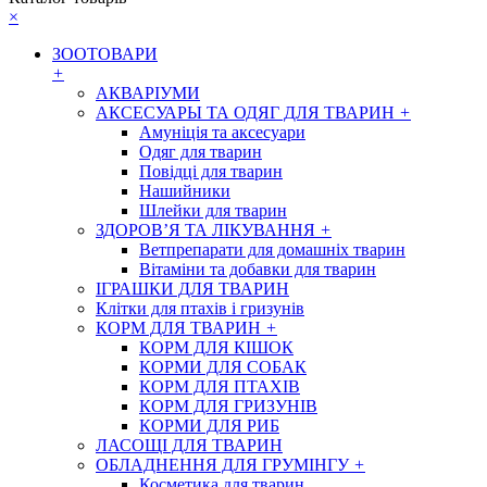
×
ЗООТОВАРИ
+
АКВАРІУМИ
АКСЕСУАРЫ ТА ОДЯГ ДЛЯ ТВАРИН
+
Амуніція та аксесуари
Одяг для тварин
Повідці для тварин
Нашийники
Шлейки для тварин
ЗДОРОВ’Я ТА ЛІКУВАННЯ
+
Ветпрепарати для домашніх тварин
Вітаміни та добавки для тварин
ІГРАШКИ ДЛЯ ТВАРИН
Клітки для птахів і гризунів
КОРМ ДЛЯ ТВАРИН
+
КОРМ ДЛЯ КІШОК
КОРМИ ДЛЯ СОБАК
КОРМ ДЛЯ ПТАХІВ
КОРМ ДЛЯ ГРИЗУНІВ
КОРМИ ДЛЯ РИБ
ЛАСОЩІ ДЛЯ ТВАРИН
ОБЛАДНЕННЯ ДЛЯ ГРУМІНГУ
+
Косметика для тварин