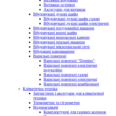
Витяжки вбудовані
Витяжки острівні
Аксесуари для витяжок
Вбудовувані духові шафи
Вбудовувані духові шафи газові
Вбудовувані духові шафи електричні
Вбудовувані посудомийні машини
Вбудовувані винні шафи
Вбудовувані морозильні камери
Вбудовувані пральні машини
Вбудовувані мікрохвильові печі
Вбудовані кавомашини
Варильні поверхні
Варильні поверхні "Domino"
Варильні поверхні електричні
індукційні
Варильні поверхні газові
Варильні поверхні електричні
Варильні поверхні комбіновані
Кліматична техніка
Запчастини і аксесуари для кліматичної
техніки
Термометри та гігрометри
Водонагрівачі
Комплектуючі для газових колонок