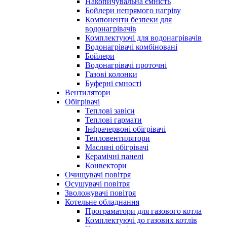
Накопичувальна ємність
Бойлери непрямого нагріву
Компоненти безпеки для
водонагрівачів
Комплектуючі для водонагрівачів
Водонагрівачі комбіновані
Бойлери
Водонагрівачі проточні
Газові колонки
Буферні ємності
Вентилятори
Обігрівачі
Теплові завіси
Теплові гармати
Інфрачервоні обігрівачі
Тепловентилятори
Масляні обігрівачі
Керамічні панелі
Конвектори
Очищувачі повітря
Осушувачі повітря
Зволожувачі повітря
Котельне обладнання
Програматори для газового котла
Комплектуючі до газових котлів