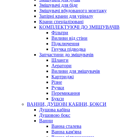
Змішувачі для біде
Змішувачі вбудованого монтажу
Запірні крани для уріналу
Крани спеціалізовані
КОМПЛЕКТУЮЧІ ДО ЗМІШУВАЧІВ
Фільтри
Виливи від стіни
Підключення
Гнучка підводка
Запчастини до змішувачів
Шланги
Аератори
Виливи для змішувачів
Картриджі
Різне
Ручки
Перемикання
Букси
ВАННИ, ДУШОВІ КАБІНИ, БОКСИ
Душова кабіна
Душовою бокс
Ванни
Ванна сталева
Ванна кам'яна