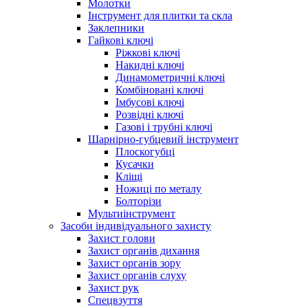
Молотки
Інструмент для плитки та скла
Заклепники
Гайкові ключі
Ріжкові ключі
Накидні ключі
Динамометричні ключі
Комбіновані ключі
Імбусові ключі
Розвідні ключі
Газові і трубні ключі
Шарнірно-губцевий інструмент
Плоскогубцi
Кусачки
Кліщі
Ножиці по металу
Болторізи
Мультиінструмент
Засоби індивідуального захисту
Захист голови
Захист органів дихання
Захист органів зору
Захист органів слуху
Захист рук
Спецвзуття