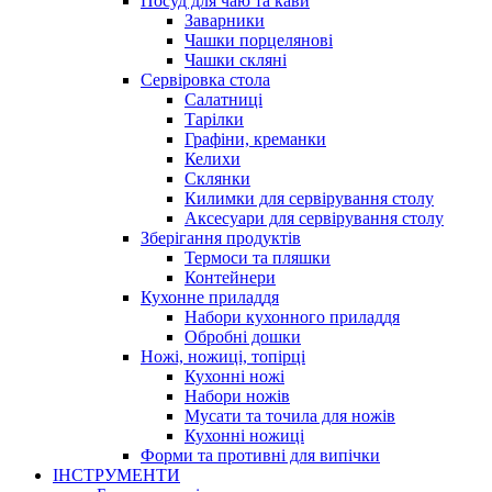
Посуд для чаю та кави
Заварники
Чашки порцелянові
Чашки скляні
Сервіровка стола
Салатниці
Тарілки
Графіни, креманки
Келихи
Склянки
Килимки для сервірування столу
Аксесуари для сервірування столу
Зберігання продуктів
Термоси та пляшки
Контейнери
Кухонне приладдя
Набори кухонного приладдя
Обробні дошки
Ножі, ножиці, топірці
Кухонні ножі
Набори ножів
Мусати та точила для ножів
Кухонні ножиці
Форми та противні для випічки
ІНСТРУМЕНТИ