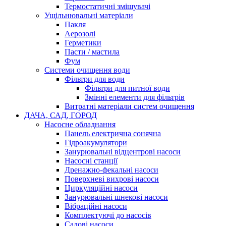
Термостатичні змішувачі
Ущільнювальні матеріали
Пакля
Аерозолі
Герметики
Пасти / мастила
Фум
Системи очищення води
Фільтри для води
Фільтри для питної води
Змінні елементи для фільтрів
Витратні матеріали систем очищення
ДАЧА, САД, ГОРОД
Насосне обладнання
Панель електрична сонячна
Гідроакумулятори
Занурювальні відцентрові насоси
Насосні станції
Дренажно-фекальні насоси
Поверхневі вихрові насоси
Циркуляційні насоси
Занурювальні шнекові насоси
Вібраційні насоси
Комплектуючі до насосів
Cадові насоси