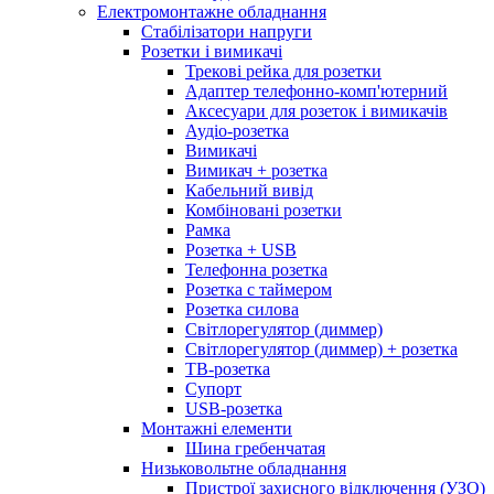
Електромонтажне обладнання
Стабілізатори напруги
Розетки і вимикачі
Трекові рейка для розетки
Адаптер телефонно-комп'ютерний
Аксесуари для розеток і вимикачів
Аудіо-розетка
Вимикачі
Вимикач + розетка
Кабельний вивід
Комбіновані розетки
Рамка
Розетка + USB
Телефонна розетка
Розетка с таймером
Розетка силова
Світлорегулятор (диммер)
Світлорегулятор (диммер) + розетка
ТВ-розетка
Супорт
USB-розетка
Монтажні елементи
Шина гребенчатая
Низьковольтне обладнання
Пристрої захисного відключення (УЗО)