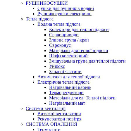
РУШНИКОСУШКИ
Сушки для рушників водяні
Рушникосушки електричні
Тепла підлога
Водяна тепла підлога
Колектори для теплої підлоги
Сервоприводи
Зливна група / кран
Євроконус
Матеріали для теплої підлоги
Шафа колекторний
Змішувальна група для теплої підлоги
Унібокс
Запасні частини
Автоматика для теплої підлоги
Електрична тепла підлога
Нагрівальний кабель
Терморегулятори
Матеріали для ел. Теплої підлоги
Нагрівальний мат
Системи вентиляції
Витяжні вентилятори
Рекуператори повітря
СИСТЕМА ОПАЛЕННЯ
Термостати