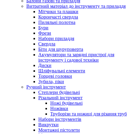
Балони газові та приладдя
Витратний матеріал до інструменту та приладдя
Мітчики та плашки
Корончасті свердла
Пиляльні полотна
Бури
Фрези
Набори приладдя
Свердла
Біти для шуруповерта
Акумулятори та зарядні пристрої для
інструменту і садової техніки
Диски
Шліфувальні елементи
Торцеві головки
Зубила, піки
Ручний інструмент
Степлери будівельні
Різальний інструмент
Ножі будівельні
Ножівки
Труборізи та ножиці для різання труб
Набори інструментів
Викрутки
Монтажні пістолети