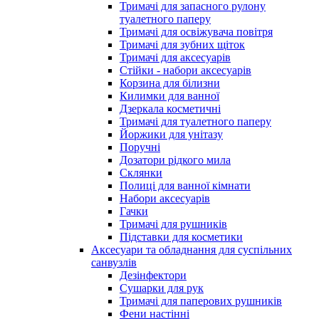
Тримачі для запасного рулону
туалетного паперу
Тримачі для освіжувача повітря
Тримачі для зубних щіток
Тримачі для аксесуарів
Стійки - набори аксесуарів
Корзина для білизни
Килимки для ванної
Дзеркала косметичні
Тримачі для туалетного паперу
Йоржики для унітазу
Поручні
Дозатори рідкого мила
Склянки
Полиці для ванної кімнати
Набори аксесуарів
Гачки
Тримачі для рушників
Підставки для косметики
Аксесуари та обладнання для суспільних
санвузлів
Дезінфектори
Сушарки для рук
Тримачі для паперових рушників
Фени настінні