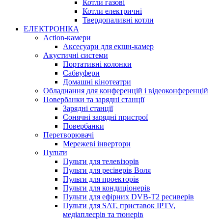
Котли газові
Котли електричні
Твердопаливні котли
ЕЛЕКТРОНІКА
Action-камери
Аксесуари для екшн-камер
Акустичні системи
Портативні колонки
Сабвуфери
Домашні кінотеатри
Обладнання для конференцій і відеоконференцій
Повербанки та зарядні станції
Зарядні станції
Сонячні зарядні пристрої
Повербанки
Перетворювачі
Мережеві інвертори
Пульти
Пульти для телевізорів
Пульти для ресіверів Воля
Пульти для проекторів
Пульти для кондиціонерів
Пульти для ефірних DVB-T2 ресиверів
Пульти для SAT, приставок IPTV,
медіаплеєрів та тюнерів