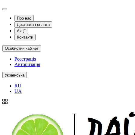
Про нас
Доставка і оплата
Акції
Контакти
Особистий кабінет
Реєстрація
Авторизація
Українська
RU
UA