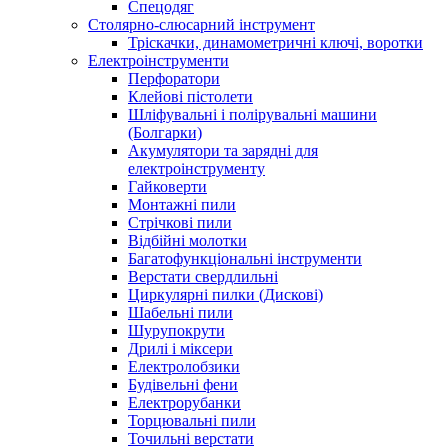
Спецодяг
Столярно-слюсарний інструмент
Тріскачки, динамометричні ключі, воротки
Електроінструменти
Перфоратори
Клейові пістолети
Шліфувальні і полірувальні машини
(Болгарки)
Акумулятори та зарядні для
електроінструменту
Гайковерти
Монтажні пили
Стрічкові пили
Відбійні молотки
Багатофункціональні інструменти
Верстати свердлильні
Циркулярні пилки (Дискові)
Шабельні пили
Шурупокрути
Дрилі і міксери
Електролобзики
Будівельні фени
Електрорубанки
Торцювальні пили
Точильні верстати