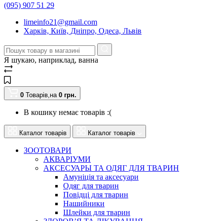
(095) 907 51 29
limeinfo21@gmail.com
Харків, Київ, Дніпро, Одеса, Львів
Я шукаю, наприклад,
ванна
0
Товарів,
на
0
грн.
В кошику немає товарів :(
Каталог товарів
Каталог товарів
ЗООТОВАРИ
АКВАРІУМИ
АКСЕСУАРЫ ТА ОДЯГ ДЛЯ ТВАРИН
Амуніція та аксесуари
Одяг для тварин
Повідці для тварин
Нашийники
Шлейки для тварин