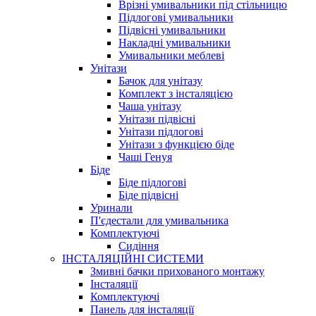
Врізні умивальники під стільницю
Підлогові умивальники
Підвісні умивальники
Накладні умивальники
Умивальники меблеві
Унітази
Бачок для унітазу
Комплект з інсталяцією
Чаша унітазу
Унітази підвісні
Унітази підлогові
Унітази з функцією біде
Чаші Генуя
Біде
Біде підлогові
Біде підвісні
Уринали
П'єдестали для умивальника
Комплектуючі
Сидіння
ІНСТАЛЯЦІЙНІ СИСТЕМИ
Змивні бачки прихованого монтажу
Інсталяції
Комплектуючі
Панель для інсталяції