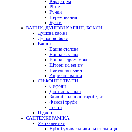
Картриджі
Різне
Ручки
Перемикання
Букси
ВАННИ, ДУШОВІ КАБІНИ, БОКСИ
Душова кабіна
Душовою бокс
Ванни
Ванна сталева
Ванна кам'яна
Ванна гідромасажна
Штори на ванну
Панелі для ванн
Акрилові ванни
СИФОНИ І ТРАПИ
Сифони
Донний клапан
Зливні / наливні гарнітури
Фанові труби
Трапи
Піддон
САНТЕХКЕРАМІКА
Умивальники
Врізні умивальники на стільницю