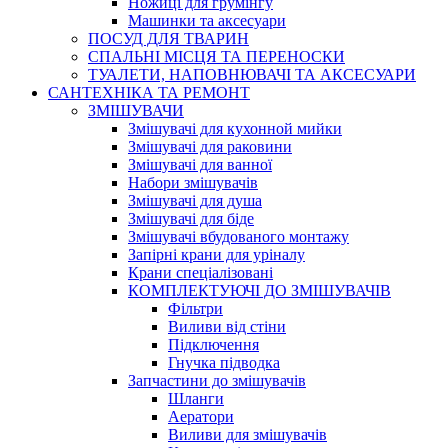
Ножиці для грумінгу
Машинки та аксесуари
ПОСУД ДЛЯ ТВАРИН
СПАЛЬНІ МІСЦЯ ТА ПЕРЕНОСКИ
ТУАЛЕТИ, НАПОВНЮВАЧІ ТА АКСЕСУАРИ
САНТЕХНІКА ТА РЕМОНТ
ЗМІШУВАЧИ
Змішувачі для кухонной мийки
Змішувачі для раковини
Змішувачі для ванної
Набори змішувачів
Змішувачі для душа
Змішувачі для біде
Змішувачі вбудованого монтажу
Запірні крани для уріналу
Крани спеціалізовані
КОМПЛЕКТУЮЧІ ДО ЗМІШУВАЧІВ
Фільтри
Виливи від стіни
Підключення
Гнучка підводка
Запчастини до змішувачів
Шланги
Аератори
Виливи для змішувачів