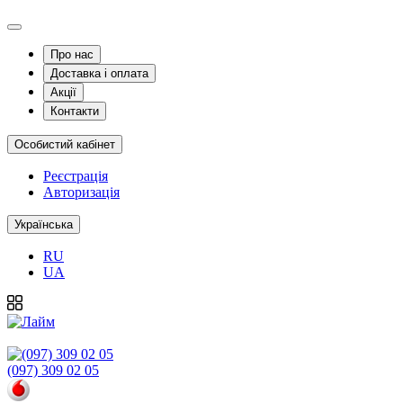
Про нас
Доставка і оплата
Акції
Контакти
Особистий кабінет
Реєстрація
Авторизація
Українська
RU
UA
(097) 309 02 05