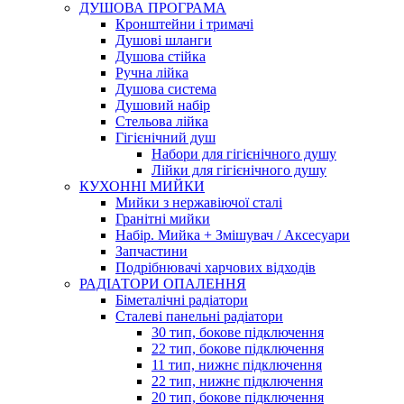
ДУШОВА ПРОГРАМА
Кронштейни і тримачі
Душові шланги
Душова стійка
Ручна лійка
Душова система
Душовий набір
Стельова лійка
Гігієнічний душ
Набори для гігієнічного душу
Лійки для гігієнічного душу
КУХОННІ МИЙКИ
Мийки з нержавіючої сталі
Гранітні мийки
Набір. Мийка + Змішувач / Аксесуари
Запчастини
Подрібнювачі харчових відходів
РАДІАТОРИ ОПАЛЕННЯ
Біметалічні радіатори
Сталеві панельні радіатори
30 тип, бокове підключення
22 тип, бокове підключення
11 тип, нижнє підключення
22 тип, нижнє підключення
20 тип, бокове підключення