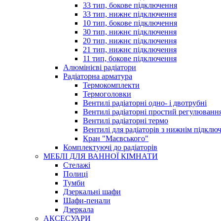
33 тип, бокове підключення
33 тип, нижнє підключення
10 тип, бокове підключення
30 тип, нижнє підключення
20 тип, нижнє підключення
21 тип, нижнє підключення
11 тип, бокове підключення
Алюмінієві радіатори
Радіаторна арматура
Термокомплекти
Термоголовки
Вентилі радіаторні одно- і двотрубні
Вентилі радіаторні простий регулюванн
Вентилі радіаторні термо
Вентилі для радіаторів з нижнім підклю
Кран "Маєвського"
Комплектуючі до радіаторів
МЕБЛІ ДЛЯ ВАННОЇ КІМНАТИ
Стелажі
Полиці
Тумби
Дзеркальні шафи
Шафи-пенали
Дзеркала
АКСЕСУАРИ