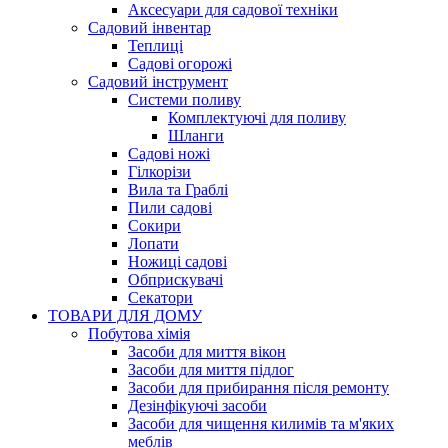
Аксесуари для садової техніки
Садовий інвентар
Теплиці
Садові огорожі
Садовий інструмент
Системи поливу
Комплектуючі для поливу
Шланги
Садові ножі
Гілкорізи
Вила та Граблі
Пили садові
Сокири
Лопати
Ножиці садові
Обприскувачі
Секатори
ТОВАРИ ДЛЯ ДОМУ
Побутова хімія
Засоби для миття вікон
Засоби для миття підлог
Засоби для прибирання після ремонту
Дезінфікуючі засоби
Засоби для чищення килимів та м'яких
меблів