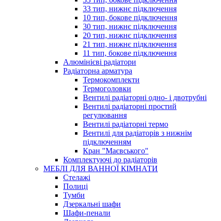
33 тип, нижнє підключення
10 тип, бокове підключення
30 тип, нижнє підключення
20 тип, нижнє підключення
21 тип, нижнє підключення
11 тип, бокове підключення
Алюмінієві радіатори
Радіаторна арматура
Термокомплекти
Термоголовки
Вентилі радіаторні одно- і двотрубні
Вентилі радіаторні простий
регулювання
Вентилі радіаторні термо
Вентилі для радіаторів з нижнім
підключенням
Кран "Маєвського"
Комплектуючі до радіаторів
МЕБЛІ ДЛЯ ВАННОЇ КІМНАТИ
Стелажі
Полиці
Тумби
Дзеркальні шафи
Шафи-пенали