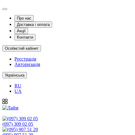
Про нас
Доставка і оплата
Акції
Контакти
Особистий кабінет
Реєстрація
Авторизація
Українська
RU
UA
(097) 309 02 05
(095) 907 51 29