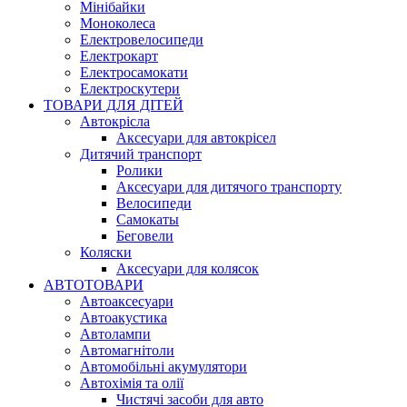
Мінібайки
Моноколеса
Електровелосипеди
Електрокарт
Електросамокати
Електроскутери
ТОВАРИ ДЛЯ ДІТЕЙ
Автокрісла
Аксесуари для автокрісел
Дитячий транспорт
Ролики
Аксесуари для дитячого транспорту
Велосипеди
Самокаты
Беговели
Коляски
Аксесуари для колясок
АВТОТОВАРИ
Автоаксесуари
Автоакустика
Автолампи
Автомагнітоли
Автомобільні акумулятори
Автохімія та олії
Чистячі засоби для авто