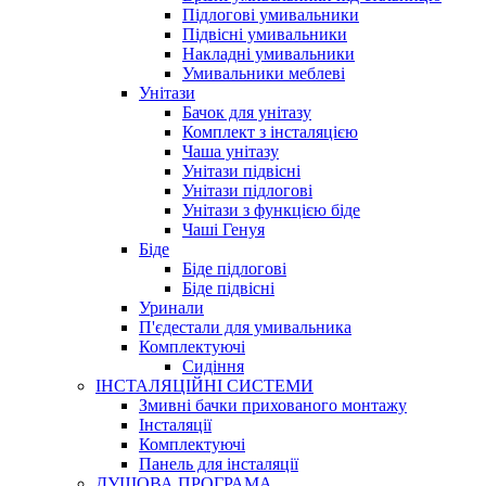
Підлогові умивальники
Підвісні умивальники
Накладні умивальники
Умивальники меблеві
Унітази
Бачок для унітазу
Комплект з інсталяцією
Чаша унітазу
Унітази підвісні
Унітази підлогові
Унітази з функцією біде
Чаші Генуя
Біде
Біде підлогові
Біде підвісні
Уринали
П'єдестали для умивальника
Комплектуючі
Сидіння
ІНСТАЛЯЦІЙНІ СИСТЕМИ
Змивні бачки прихованого монтажу
Інсталяції
Комплектуючі
Панель для інсталяції
ДУШОВА ПРОГРАМА