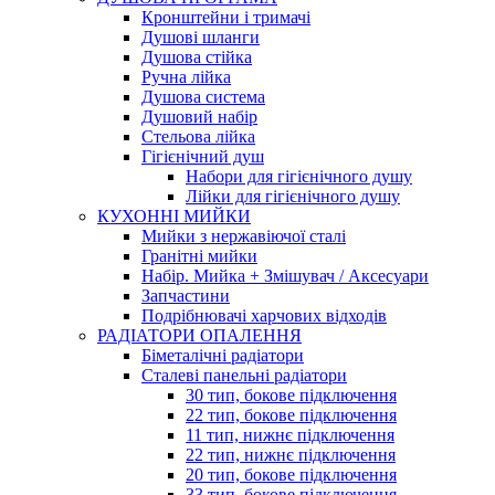
Кронштейни і тримачі
Душові шланги
Душова стійка
Ручна лійка
Душова система
Душовий набір
Стельова лійка
Гігієнічний душ
Набори для гігієнічного душу
Лійки для гігієнічного душу
КУХОННІ МИЙКИ
Мийки з нержавіючої сталі
Гранітні мийки
Набір. Мийка + Змішувач / Аксесуари
Запчастини
Подрібнювачі харчових відходів
РАДІАТОРИ ОПАЛЕННЯ
Біметалічні радіатори
Сталеві панельні радіатори
30 тип, бокове підключення
22 тип, бокове підключення
11 тип, нижнє підключення
22 тип, нижнє підключення
20 тип, бокове підключення
33 тип, бокове підключення