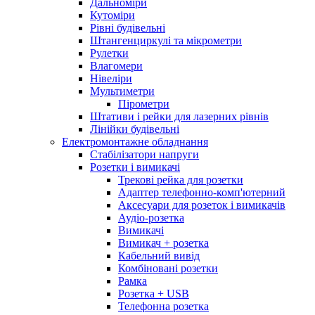
Дальноміри
Кутоміри
Рівні будівельні
Штангенциркулі та мікрометри
Рулетки
Влагомери
Нівеліри
Мультиметри
Пірометри
Штативи і рейки для лазерних рівнів
Лінійки будівельні
Електромонтажне обладнання
Стабілізатори напруги
Розетки і вимикачі
Трекові рейка для розетки
Адаптер телефонно-комп'ютерний
Аксесуари для розеток і вимикачів
Аудіо-розетка
Вимикачі
Вимикач + розетка
Кабельний вивід
Комбіновані розетки
Рамка
Розетка + USB
Телефонна розетка