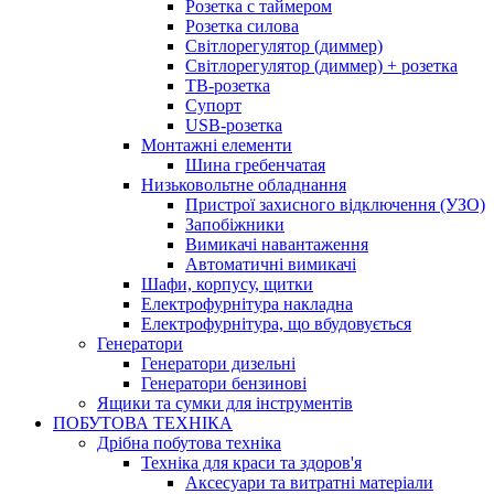
Розетка с таймером
Розетка силова
Світлорегулятор (диммер)
Світлорегулятор (диммер) + розетка
ТВ-розетка
Супорт
USB-розетка
Монтажні елементи
Шина гребенчатая
Низьковольтне обладнання
Пристрої захисного відключення (УЗО)
Запобіжники
Вимикачі навантаження
Автоматичні вимикачі
Шафи, корпусу, щитки
Електрофурнітура накладна
Електрофурнітура, що вбудовується
Генератори
Генератори дизельні
Генератори бензинові
Ящики та сумки для інструментів
ПОБУТОВА ТЕХНІКА
Дрібна побутова техніка
Техніка для краси та здоров'я
Аксесуари та витратні матеріали