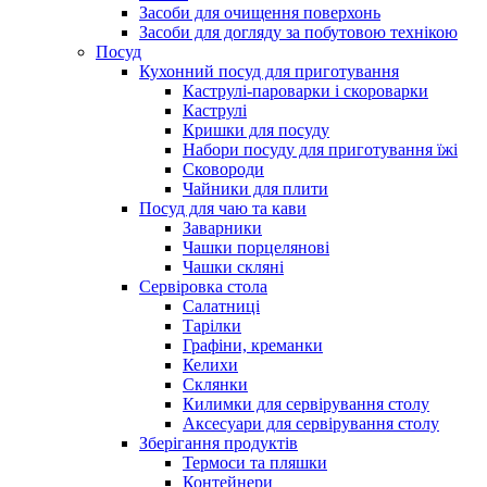
Засоби для очищення поверхонь
Засоби для догляду за побутовою технікою
Посуд
Кухонний посуд для приготування
Каструлі-пароварки і скороварки
Каструлі
Кришки для посуду
Набори посуду для приготування їжі
Сковороди
Чайники для плити
Посуд для чаю та кави
Заварники
Чашки порцелянові
Чашки скляні
Сервіровка стола
Салатниці
Тарілки
Графіни, креманки
Келихи
Склянки
Килимки для сервірування столу
Аксесуари для сервірування столу
Зберігання продуктів
Термоси та пляшки
Контейнери