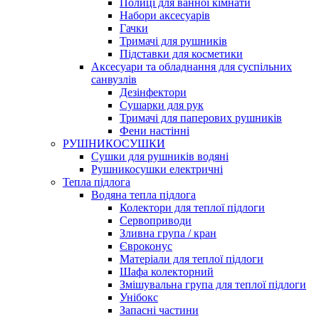
Полиці для ванної кімнати
Набори аксесуарів
Гачки
Тримачі для рушників
Підставки для косметики
Аксесуари та обладнання для суспільних
санвузлів
Дезінфектори
Сушарки для рук
Тримачі для паперових рушників
Фени настінні
РУШНИКОСУШКИ
Сушки для рушників водяні
Рушникосушки електричні
Тепла підлога
Водяна тепла підлога
Колектори для теплої підлоги
Сервоприводи
Зливна група / кран
Євроконус
Матеріали для теплої підлоги
Шафа колекторний
Змішувальна група для теплої підлоги
Унібокс
Запасні частини