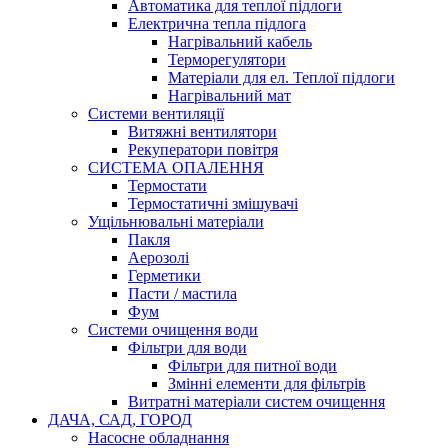
Автоматика для теплої підлоги
Електрична тепла підлога
Нагрівальний кабель
Терморегулятори
Матеріали для ел. Теплої підлоги
Нагрівальний мат
Системи вентиляції
Витяжні вентилятори
Рекуператори повітря
СИСТЕМА ОПАЛЕННЯ
Термостати
Термостатичні змішувачі
Ущільнювальні матеріали
Пакля
Аерозолі
Герметики
Пасти / мастила
Фум
Системи очищення води
Фільтри для води
Фільтри для питної води
Змінні елементи для фільтрів
Витратні матеріали систем очищення
ДАЧА, САД, ГОРОД
Насосне обладнання