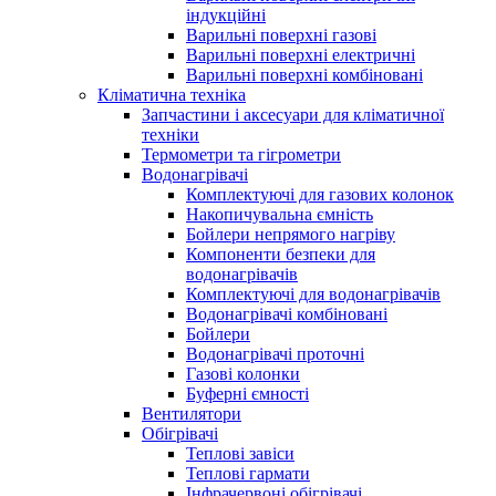
індукційні
Варильні поверхні газові
Варильні поверхні електричні
Варильні поверхні комбіновані
Кліматична техніка
Запчастини і аксесуари для кліматичної
техніки
Термометри та гігрометри
Водонагрівачі
Комплектуючі для газових колонок
Накопичувальна ємність
Бойлери непрямого нагріву
Компоненти безпеки для
водонагрівачів
Комплектуючі для водонагрівачів
Водонагрівачі комбіновані
Бойлери
Водонагрівачі проточні
Газові колонки
Буферні ємності
Вентилятори
Обігрівачі
Теплові завіси
Теплові гармати
Інфрачервоні обігрівачі