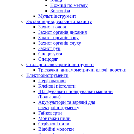
Ножиці по металу
Болторізи
Мультиінструмент
Засоби індивідуального захисту
Захист голови
Захист органів дихання
Захист органів зору
Захист органів слуху
Захист рук
Спецвзуття
Спецодяг
Столярно-слюсарний інструмент
Тріскачки, динамометричні ключі, воротки
Електроінструменти
Перфоратори
Клейові пістолети
Шліфувальні і полірувальні машини
(Болгарки)
Акумулятори та зарядні для
електроінструменту
Гайковерти
Монтажні пили
Стрічкові пили
Відбійні молотки