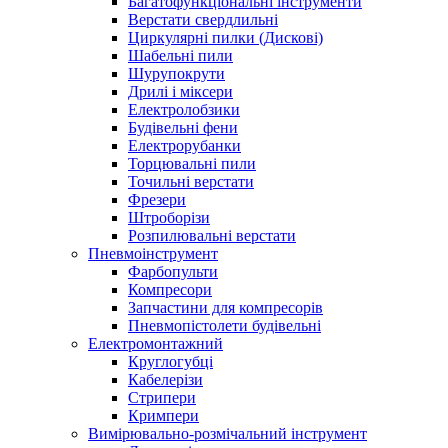
Багатофункціональні інструменти
Верстати свердлильні
Циркулярні пилки (Дискові)
Шабельні пили
Шурупокрути
Дрилі і міксери
Електролобзики
Будівельні фени
Електрорубанки
Торцювальні пили
Точильні верстати
Фрезери
Штроборізи
Розпилювальні верстати
Пневмоінструмент
Фарбопульти
Компресори
Запчастини для компресорів
Пневмопістолети будівельні
Електромонтажний
Круглогубці
Кабелерізи
Стрипери
Кримпери
Вимірювально-розмічальний інструмент