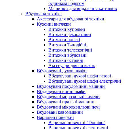
будинком і одягом
Машинки для видалення катишків
Вбудована техніка
Аксесуари для вбудованої техніки
Кухонні витяжки
Витяжки купольні
Витяжки декоративні
Витяжки плоскі
Витяжки Т-подібні
Витяжки телескопічні
Витяжки вбудовані
Витяжки острівні
Аксесуари для витяжок
Вбудовувані духові шафи
Вбудовувані духові шафи газові
Вбудовувані духові шафи електричні
Вбудовувані посудомийні машини
Вбудовувані винні шафи
Вбудовувані морозильні камери
Вбудовувані пральні машини
Вбудовувані мікрохвильові печі
Вбудовані кавомашини
Варильні поверхні
Варильні поверхні "Domino"
Варильні поверхні електричні