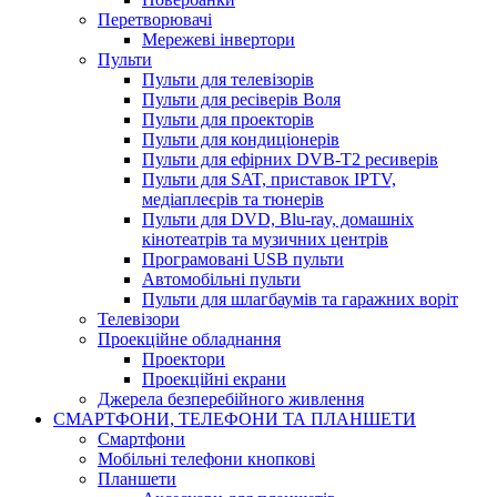
Перетворювачі
Мережеві інвертори
Пульти
Пульти для телевізорів
Пульти для ресіверів Воля
Пульти для проекторів
Пульти для кондиціонерів
Пульти для ефірних DVB-T2 ресиверів
Пульти для SAT, приставок IPTV,
медіаплеєрів та тюнерів
Пульти для DVD, Blu-ray, домашніх
кінотеатрів та музичних центрів
Програмовані USB пульти
Автомобільні пульти
Пульти для шлагбаумів та гаражних воріт
Телевізори
Проекційне обладнання
Проектори
Проекційні екрани
Джерела безперебійного живлення
СМАРТФОНИ, ТЕЛЕФОНИ ТА ПЛАНШЕТИ
Смартфони
Мобільні телефони кнопкові
Планшети