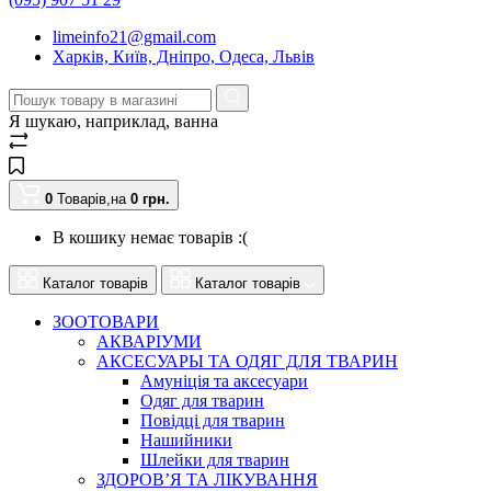
limeinfo21@gmail.com
Харків, Київ, Дніпро, Одеса, Львів
Я шукаю, наприклад,
ванна
0
Товарів,
на
0
грн.
В кошику немає товарів :(
Каталог товарів
Каталог товарів
ЗООТОВАРИ
АКВАРІУМИ
АКСЕСУАРЫ ТА ОДЯГ ДЛЯ ТВАРИН
Амуніція та аксесуари
Одяг для тварин
Повідці для тварин
Нашийники
Шлейки для тварин
ЗДОРОВ’Я ТА ЛІКУВАННЯ