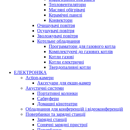
Тепловентилятори
Масляні обігрівачі
Керамічні панелі
Конвектори
Очищувачі повітря
Осушувачі повітря
Зволожувачі повітря
Котельне обладнання
Програматори для газового котла
Комплектуючі до газових котлів
Котли газові
Котли електричні
Твердопаливні котли
ЕЛЕКТРОНІКА
Action-камери
Аксесуари для екшн-камер
Акустичні системи
Портативні колонки
Сабвуфери
Домашні кінотеатри
Обладнання для конференцій і відеоконференцій
Повербанки та зарядні станції
Зарядні станції
Сонячні зарядні пристрої
Повербанки