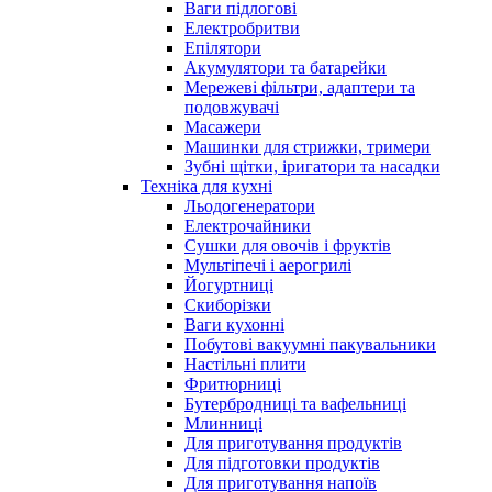
Ваги підлогові
Електробритви
Епілятори
Акумулятори та батарейки
Мережеві фільтри, адаптери та
подовжувачі
Масажери
Машинки для стрижки, тримери
Зубні щітки, іригатори та насадки
Техніка для кухні
Льодогенератори
Електрочайники
Сушки для овочів і фруктів
Мультіпечі і аерогрилі
Йогуртниці
Скиборізки
Ваги кухонні
Побутові вакуумні пакувальники
Настільні плити
Фритюрниці
Бутербродниці та вафельниці
Млинниці
Для приготування продуктів
Для підготовки продуктів
Для приготування напоїв