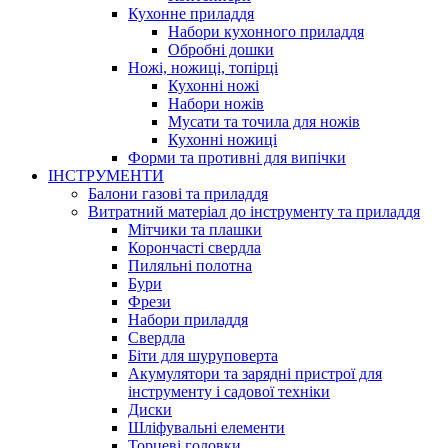
Кухонне приладдя
Набори кухонного приладдя
Обробні дошки
Ножі, ножиці, топірці
Кухонні ножі
Набори ножів
Мусати та точила для ножів
Кухонні ножиці
Форми та противні для випічки
ІНСТРУМЕНТИ
Балони газові та приладдя
Витратний матеріал до інструменту та приладдя
Мітчики та плашки
Корончасті свердла
Пиляльні полотна
Бури
Фрези
Набори приладдя
Свердла
Біти для шуруповерта
Акумулятори та зарядні пристрої для
інструменту і садової техніки
Диски
Шліфувальні елементи
Торцеві головки