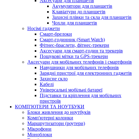
Аксесуари для планшетів
Акумулятори для планшетів
Клавіатури до планшетів
Захисні плівки та скла для планшетів
Чохли для планшетів
Носімі гаджети
Смарт-брелоки
Смарт-годинник (Smart Watch)
Фітнес-браслети, фітнес-трекери
Аксесуари для смарт-годин та трекерів
Пошукові мітки та GPS-трекери
Аксесуари для мобільних телефонів і смартфонів
Навушники для мобільних телефонів
Зарядні пристрої для електронних гаджетів
Захисне скло
Кабелі
Універсальні мобільні батареї
Підставки та кріплення для мобільних
пристроїв
КОМП'ЮТЕРИ ТА НОУТБУКИ
Блоки живлення до ноутбуків
Комп'ютерні колонки
Маршрутизатори (роутери)
Мікрофони
Моноблоки