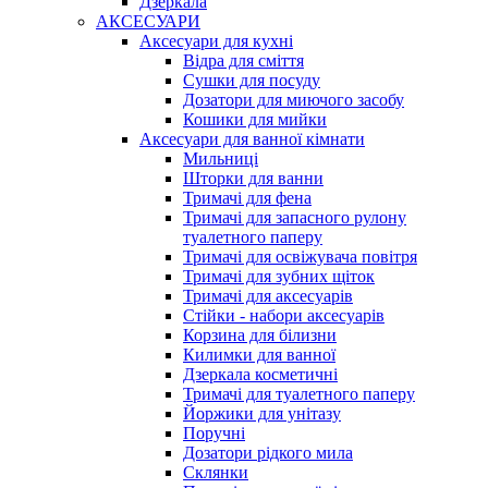
Дзеркала
АКСЕСУАРИ
Аксесуари для кухні
Відра для сміття
Сушки для посуду
Дозатори для миючого засобу
Кошики для мийки
Аксесуари для ванної кімнати
Мильниці
Шторки для ванни
Тримачі для фена
Тримачі для запасного рулону
туалетного паперу
Тримачі для освіжувача повітря
Тримачі для зубних щіток
Тримачі для аксесуарів
Стійки - набори аксесуарів
Корзина для білизни
Килимки для ванної
Дзеркала косметичні
Тримачі для туалетного паперу
Йоржики для унітазу
Поручні
Дозатори рідкого мила
Склянки