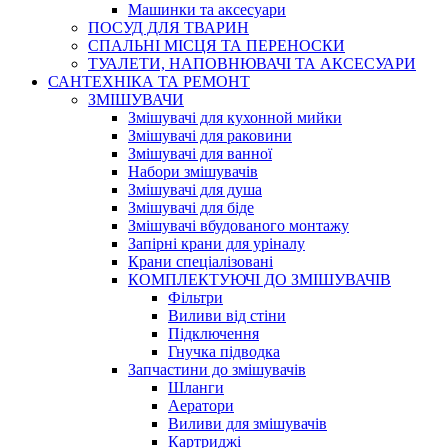
Машинки та аксесуари
ПОСУД ДЛЯ ТВАРИН
СПАЛЬНІ МІСЦЯ ТА ПЕРЕНОСКИ
ТУАЛЕТИ, НАПОВНЮВАЧІ ТА АКСЕСУАРИ
САНТЕХНІКА ТА РЕМОНТ
ЗМІШУВАЧИ
Змішувачі для кухонной мийки
Змішувачі для раковини
Змішувачі для ванної
Набори змішувачів
Змішувачі для душа
Змішувачі для біде
Змішувачі вбудованого монтажу
Запірні крани для уріналу
Крани спеціалізовані
КОМПЛЕКТУЮЧІ ДО ЗМІШУВАЧІВ
Фільтри
Виливи від стіни
Підключення
Гнучка підводка
Запчастини до змішувачів
Шланги
Аератори
Виливи для змішувачів
Картриджі