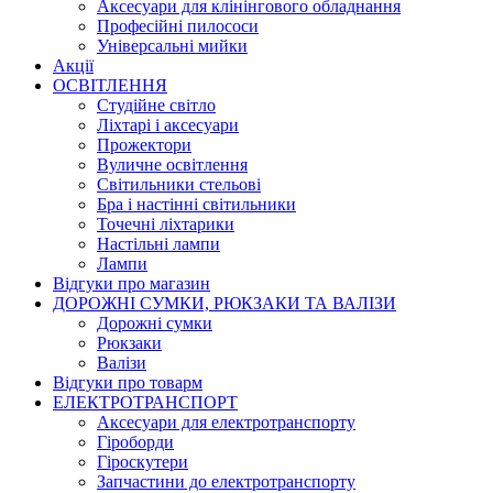
Аксесуари для клінінгового обладнання
Професійні пилососи
Універсальні мийки
Акції
ОСВІТЛЕННЯ
Студійне світло
Ліхтарі і аксесуари
Прожектори
Вуличне освітлення
Світильники стельові
Бра і настінні світильники
Точечні ліхтарики
Настільні лампи
Лампи
Відгуки про магазин
ДОРОЖНІ СУМКИ, РЮКЗАКИ ТА ВАЛІЗИ
Дорожні сумки
Рюкзаки
Валізи
Відгуки про товарм
ЕЛЕКТРОТРАНСПОРТ
Аксесуари для електротранспорту
Гіроборди
Гіроскутери
Запчастини до електротранспорту