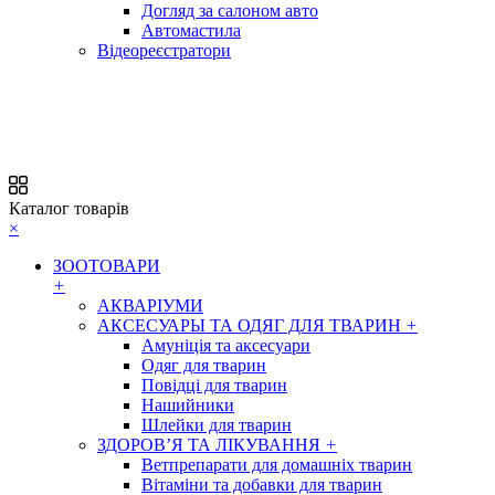
Догляд за салоном авто
Автомастила
Відеореєстратори
Каталог товарів
×
ЗООТОВАРИ
+
АКВАРІУМИ
АКСЕСУАРЫ ТА ОДЯГ ДЛЯ ТВАРИН
+
Амуніція та аксесуари
Одяг для тварин
Повідці для тварин
Нашийники
Шлейки для тварин
ЗДОРОВ’Я ТА ЛІКУВАННЯ
+
Ветпрепарати для домашніх тварин
Вітаміни та добавки для тварин