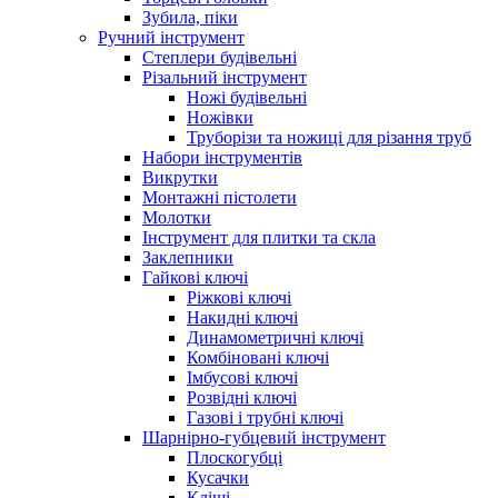
Зубила, піки
Ручний інструмент
Степлери будівельні
Різальний інструмент
Ножі будівельні
Ножівки
Труборізи та ножиці для різання труб
Набори інструментів
Викрутки
Монтажні пістолети
Молотки
Інструмент для плитки та скла
Заклепники
Гайкові ключі
Ріжкові ключі
Накидні ключі
Динамометричні ключі
Комбіновані ключі
Імбусові ключі
Розвідні ключі
Газові і трубні ключі
Шарнірно-губцевий інструмент
Плоскогубцi
Кусачки
Кліщі