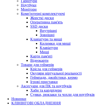
Гарнітури
Ноутбуки
Монітори
Комп'ютерні комплектуючі
Жорсткі диски
Оперативна пам'ять
SSD диски
Внутрішні
Зовнішні
Клавіатури та миші
Килимки для миші
Клавіатури
Миші
Карти пам'яті
Відеокарти
Товари для геймерів
Крісла для геймерів
Окуляри віртуальної реальності
Геймпади, джойстики, кермо
Ігрові приставки
Аксесуари для ПК та ноутбуків
Хаби та кардрідери
Сумки, рюкзаки та чохли для ноутбуків
Новинки
КЛІНІНГОВІ ОБЛАДНЕННЯ