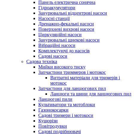
Панель електрична сонячна
Гідроакумулятори
Занурювальні відцентрові насоси
Насосні станції
Дренажно-фекальні насоси
Поверхневі вихрові насоси
Циркуляційні насоси
Занурювальні шнекові насоси
Вібраційні насоси
Комплектуючі до насосів
Cадові насоси
Садова техніка
Мийки високого тиску
Запчастини триммеров і мотокос
Витратні матеріали для тримерів і
мотокос
Запчастини для ланцюгових пил
Ланцюги та шини для ланцюгових пил
Ланцюгові пили
Культиватори та мотоблоки
Газонокосарки
Садові тримери і мотокоси
Кущорізи
Повітродувки
Садові подрібнювачі