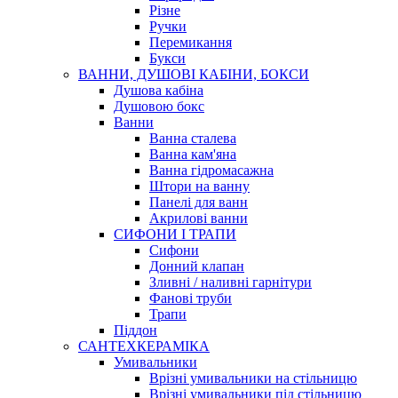
Різне
Ручки
Перемикання
Букси
ВАННИ, ДУШОВІ КАБІНИ, БОКСИ
Душова кабіна
Душовою бокс
Ванни
Ванна сталева
Ванна кам'яна
Ванна гідромасажна
Штори на ванну
Панелі для ванн
Акрилові ванни
СИФОНИ І ТРАПИ
Сифони
Донний клапан
Зливні / наливні гарнітури
Фанові труби
Трапи
Піддон
САНТЕХКЕРАМІКА
Умивальники
Врізні умивальники на стільницю
Врізні умивальники під стільницю