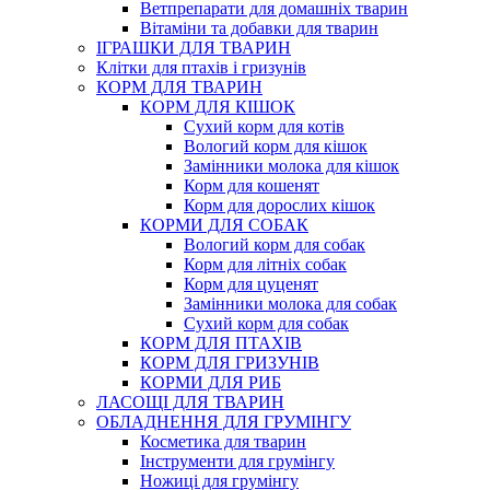
Ветпрепарати для домашніх тварин
Вітаміни та добавки для тварин
ІГРАШКИ ДЛЯ ТВАРИН
Клітки для птахів і гризунів
КОРМ ДЛЯ ТВАРИН
КОРМ ДЛЯ КІШОК
Сухий корм для котів
Вологий корм для кішок
Замінники молока для кішок
Корм для кошенят
Корм для дорослих кішок
КОРМИ ДЛЯ СОБАК
Вологий корм для собак
Корм для літніх собак
Корм для цуценят
Замінники молока для собак
Сухий корм для собак
КОРМ ДЛЯ ПТАХІВ
КОРМ ДЛЯ ГРИЗУНІВ
КОРМИ ДЛЯ РИБ
ЛАСОЩІ ДЛЯ ТВАРИН
ОБЛАДНЕННЯ ДЛЯ ГРУМІНГУ
Косметика для тварин
Інструменти для грумінгу
Ножиці для грумінгу