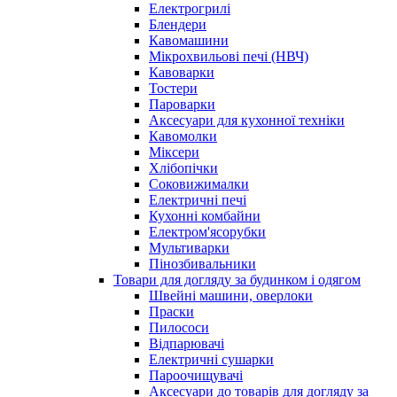
Електрогрилі
Блендери
Кавомашини
Мікрохвильові печі (НВЧ)
Кавоварки
Тостери
Пароварки
Аксесуари для кухонної техніки
Кавомолки
Міксери
Хлібопічки
Соковижималки
Електричні печі
Кухонні комбайни
Електром'ясорубки
Мультиварки
Пінозбивальники
Товари для догляду за будинком і одягом
Швейні машини, оверлоки
Праски
Пилососи
Відпарювачі
Електричні сушарки
Пароочищувачі
Аксесуари до товарів для догляду за