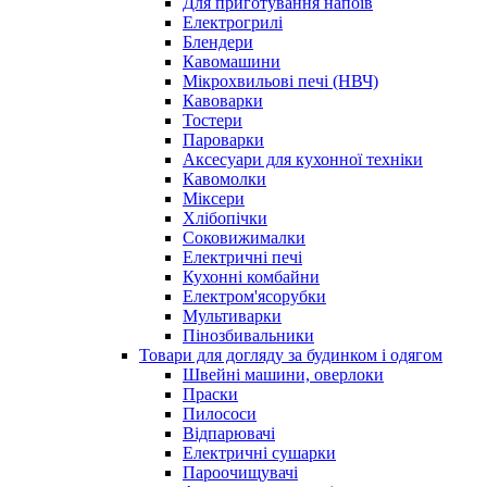
Для приготування напоїв
Електрогрилі
Блендери
Кавомашини
Мікрохвильові печі (НВЧ)
Кавоварки
Тостери
Пароварки
Аксесуари для кухонної техніки
Кавомолки
Міксери
Хлібопічки
Соковижималки
Електричні печі
Кухонні комбайни
Електром'ясорубки
Мультиварки
Пінозбивальники
Товари для догляду за будинком і одягом
Швейні машини, оверлоки
Праски
Пилососи
Відпарювачі
Електричні сушарки
Пароочищувачі