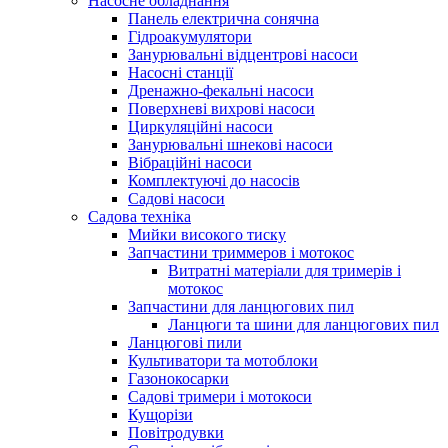
Насосне обладнання
Панель електрична сонячна
Гідроакумулятори
Занурювальні відцентрові насоси
Насосні станції
Дренажно-фекальні насоси
Поверхневі вихрові насоси
Циркуляційні насоси
Занурювальні шнекові насоси
Вібраційні насоси
Комплектуючі до насосів
Cадові насоси
Садова техніка
Мийки високого тиску
Запчастини триммеров і мотокос
Витратні матеріали для тримерів і
мотокос
Запчастини для ланцюгових пил
Ланцюги та шини для ланцюгових пил
Ланцюгові пили
Культиватори та мотоблоки
Газонокосарки
Садові тримери і мотокоси
Кущорізи
Повітродувки