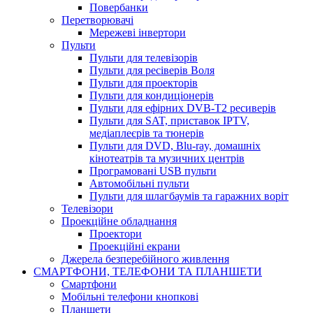
Повербанки
Перетворювачі
Мережеві інвертори
Пульти
Пульти для телевізорів
Пульти для ресіверів Воля
Пульти для проекторів
Пульти для кондиціонерів
Пульти для ефірних DVB-T2 ресиверів
Пульти для SAT, приставок IPTV,
медіаплеєрів та тюнерів
Пульти для DVD, Blu-ray, домашніх
кінотеатрів та музичних центрів
Програмовані USB пульти
Автомобільні пульти
Пульти для шлагбаумів та гаражних воріт
Телевізори
Проекційне обладнання
Проектори
Проекційні екрани
Джерела безперебійного живлення
СМАРТФОНИ, ТЕЛЕФОНИ ТА ПЛАНШЕТИ
Смартфони
Мобільні телефони кнопкові
Планшети