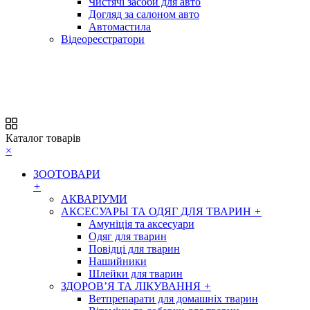
Чистячі засоби для авто
Догляд за салоном авто
Автомастила
Відеореєстратори
Каталог товарів
×
ЗООТОВАРИ
+
АКВАРІУМИ
АКСЕСУАРЫ ТА ОДЯГ ДЛЯ ТВАРИН
+
Амуніція та аксесуари
Одяг для тварин
Повідці для тварин
Нашийники
Шлейки для тварин
ЗДОРОВ’Я ТА ЛІКУВАННЯ
+
Ветпрепарати для домашніх тварин