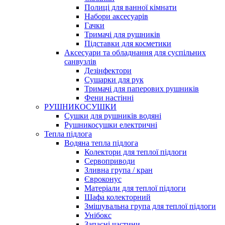
Полиці для ванної кімнати
Набори аксесуарів
Гачки
Тримачі для рушників
Підставки для косметики
Аксесуари та обладнання для суспільних
санвузлів
Дезінфектори
Сушарки для рук
Тримачі для паперових рушників
Фени настінні
РУШНИКОСУШКИ
Сушки для рушників водяні
Рушникосушки електричні
Тепла підлога
Водяна тепла підлога
Колектори для теплої підлоги
Сервоприводи
Зливна група / кран
Євроконус
Матеріали для теплої підлоги
Шафа колекторний
Змішувальна група для теплої підлоги
Унібокс
Запасні частини