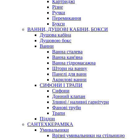
Картриджі
Різне
Ручки
Перемикання
Букси
ВАННИ, ДУШОВІ КАБІНИ, БОКСИ
Душова кабіна
Душовою бокс
Ванни
Ванна сталева
Ванна кам'яна
Ванна гідромасажна
Штори на ванну
Панелі для ванн
Акрилові ванни
СИФОНИ І ТРАПИ
Сифони
Донний клапан
Зливні / наливні гарнітури
Фанові труби
Трапи
Піддон
САНТЕХКЕРАМІКА
Умивальники
Врізні умивальники на стільницю