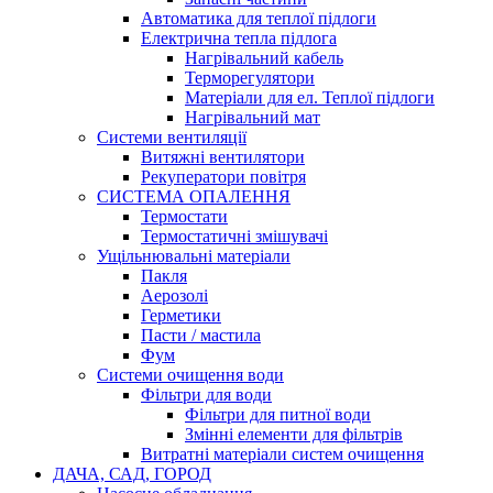
Автоматика для теплої підлоги
Електрична тепла підлога
Нагрівальний кабель
Терморегулятори
Матеріали для ел. Теплої підлоги
Нагрівальний мат
Системи вентиляції
Витяжні вентилятори
Рекуператори повітря
СИСТЕМА ОПАЛЕННЯ
Термостати
Термостатичні змішувачі
Ущільнювальні матеріали
Пакля
Аерозолі
Герметики
Пасти / мастила
Фум
Системи очищення води
Фільтри для води
Фільтри для питної води
Змінні елементи для фільтрів
Витратні матеріали систем очищення
ДАЧА, САД, ГОРОД