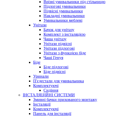
Врізні умивальники під стільницю
Підлогові умивальники
Підвісні умивальники
Накладні умивальники
Умивальники меблеві
Унітази
Бачок для унітазу
Комплект з інсталяцією
Чаша унітазу
Унітази підвісні
Унітази підлогові
Унітази з функцією біде
Чаші Генуя
Біде
Біде підлогові
Біде підвісні
Уринали
П'єдестали для умивальника
Комплектуючі
Сидіння
ІНСТАЛЯЦІЙНІ СИСТЕМИ
Змивні бачки прихованого монтажу
Інсталяції
Комплектуючі
Панель для інсталяції