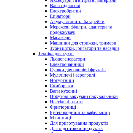
Аксесуари та витратні матеріали
Ваги підлогові
Електробритви
Епілятори
Акумулятори та батарейки
Мережеві фільтри, адаптери та
подовжувачі
Масажери
Машинки для стрижки, тримери
Зубні щітки, іригатори та насадки
Техніка для кухні
Льодогенератори
Електрочайники
Сушки для овочів і фруктів
Мультіпечі і аерогрилі
Йогуртниці
Скиборізки
Ваги кухонні
Побутові вакуумні пакувальники
Настільні плити
Фритюрниці
Бутербродниці та вафельниці
Млинниці
Для приготування продуктів
Для підготовки продуктів