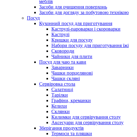
меблів
Засоби для очищення поверхонь
Засоби для догляду за побутовою технікою
Посуд
Кухонний посуд для приготування
Каструлі-пароварки і скороварки
Каструлі
Кришки для посуду
Набори посуду для приготування їжі
Сковороди
Чайники для плити
Посуд для чаю та кави
Заварники
Чашки порцелянові
Чашки скляні
Сервіровка стола
Салатниці
Тарілки
Графіни, креманки
Келихи
Склянки
Килимки для сервірування столу
Аксесуари для сервірування столу
Зберігання продуктів
Термоси та пляшки