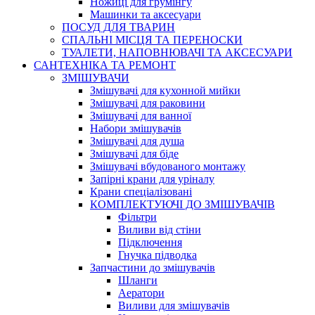
Ножиці для грумінгу
Машинки та аксесуари
ПОСУД ДЛЯ ТВАРИН
СПАЛЬНІ МІСЦЯ ТА ПЕРЕНОСКИ
ТУАЛЕТИ, НАПОВНЮВАЧІ ТА АКСЕСУАРИ
САНТЕХНІКА ТА РЕМОНТ
ЗМІШУВАЧИ
Змішувачі для кухонной мийки
Змішувачі для раковини
Змішувачі для ванної
Набори змішувачів
Змішувачі для душа
Змішувачі для біде
Змішувачі вбудованого монтажу
Запірні крани для уріналу
Крани спеціалізовані
КОМПЛЕКТУЮЧІ ДО ЗМІШУВАЧІВ
Фільтри
Виливи від стіни
Підключення
Гнучка підводка
Запчастини до змішувачів
Шланги
Аератори
Виливи для змішувачів