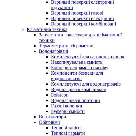
Варильні поверхні електричні
індукційні
Варильні поверхні газові
Варильні поверхні електричні
Варильні поверхні комбіновані
Кліматична техніка
Запчастини і аксесуари для кліматичної
техніки
Термометри та гігрометри
Водонагрівачі
Комплектуючі для газових колонок
Накопичувальна ємність
Бойлери непрямого нагріву
Компоненти безпеки для
водонагрівачів
Комплектуючі для водонагрівачів
Водонагрівачі комбіновані
Бойлери
Водонагрівачі проточні
Газові колонки
Буферні ємності
Вентилятори
Обігрівачі
Теплові завіси
Теплові гармати