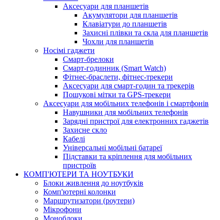
Аксесуари для планшетів
Акумулятори для планшетів
Клавіатури до планшетів
Захисні плівки та скла для планшетів
Чохли для планшетів
Носімі гаджети
Смарт-брелоки
Смарт-годинник (Smart Watch)
Фітнес-браслети, фітнес-трекери
Аксесуари для смарт-годин та трекерів
Пошукові мітки та GPS-трекери
Аксесуари для мобільних телефонів і смартфонів
Навушники для мобільних телефонів
Зарядні пристрої для електронних гаджетів
Захисне скло
Кабелі
Універсальні мобільні батареї
Підставки та кріплення для мобільних
пристроїв
КОМП'ЮТЕРИ ТА НОУТБУКИ
Блоки живлення до ноутбуків
Комп'ютерні колонки
Маршрутизатори (роутери)
Мікрофони
Моноблоки