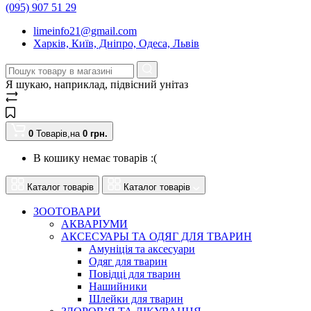
(095) 907 51 29
limeinfo21@gmail.com
Харків, Київ, Дніпро, Одеса, Львів
Я шукаю, наприклад,
підвісний унітаз
0
Товарів,
на
0
грн.
В кошику немає товарів :(
Каталог товарів
Каталог товарів
ЗООТОВАРИ
АКВАРІУМИ
АКСЕСУАРЫ ТА ОДЯГ ДЛЯ ТВАРИН
Амуніція та аксесуари
Одяг для тварин
Повідці для тварин
Нашийники
Шлейки для тварин