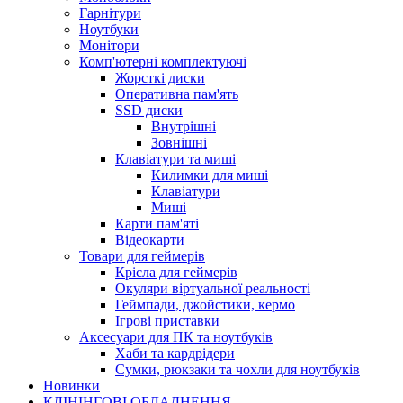
Гарнітури
Ноутбуки
Монітори
Комп'ютерні комплектуючі
Жорсткі диски
Оперативна пам'ять
SSD диски
Внутрішні
Зовнішні
Клавіатури та миші
Килимки для миші
Клавіатури
Миші
Карти пам'яті
Відеокарти
Товари для геймерів
Крісла для геймерів
Окуляри віртуальної реальності
Геймпади, джойстики, кермо
Ігрові приставки
Аксесуари для ПК та ноутбуків
Хаби та кардрідери
Сумки, рюкзаки та чохли для ноутбуків
Новинки
КЛІНІНГОВІ ОБЛАДНЕННЯ