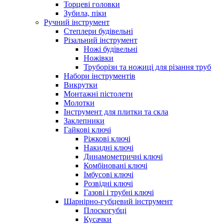
Торцеві головки
Зубила, піки
Ручний інструмент
Степлери будівельні
Різальний інструмент
Ножі будівельні
Ножівки
Труборізи та ножиці для різання труб
Набори інструментів
Викрутки
Монтажні пістолети
Молотки
Інструмент для плитки та скла
Заклепники
Гайкові ключі
Ріжкові ключі
Накидні ключі
Динамометричні ключі
Комбіновані ключі
Імбусові ключі
Розвідні ключі
Газові і трубні ключі
Шарнірно-губцевий інструмент
Плоскогубцi
Кусачки