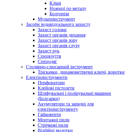
Кліщі
Ножиці по металу
Болторізи
Мультиінструмент
Засоби індивідуального захисту
Захист голови
Захист органів дихання
Захист органів зору
Захист органів слуху
Захист рук
Спецвзуття
Спецодяг
Столярно-слюсарний інструмент
Тріскачки, динамометричні ключі, воротки
Електроінструменти
Перфоратори
Клейові пістолети
Шліфувальні і полірувальні машини
(Болгарки)
Акумулятори та зарядні для
електроінструменту
Гайковерти
Монтажні пили
Стрічкові пили
Відбійні молотки