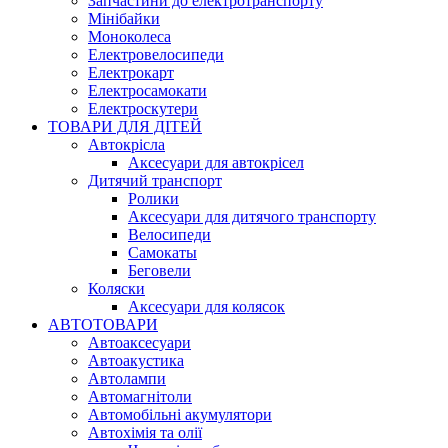
Запчастини до електротранспорту
Мінібайки
Моноколеса
Електровелосипеди
Електрокарт
Електросамокати
Електроскутери
ТОВАРИ ДЛЯ ДІТЕЙ
Автокрісла
Аксесуари для автокрісел
Дитячий транспорт
Ролики
Аксесуари для дитячого транспорту
Велосипеди
Самокаты
Беговели
Коляски
Аксесуари для колясок
АВТОТОВАРИ
Автоаксесуари
Автоакустика
Автолампи
Автомагнітоли
Автомобільні акумулятори
Автохімія та олії