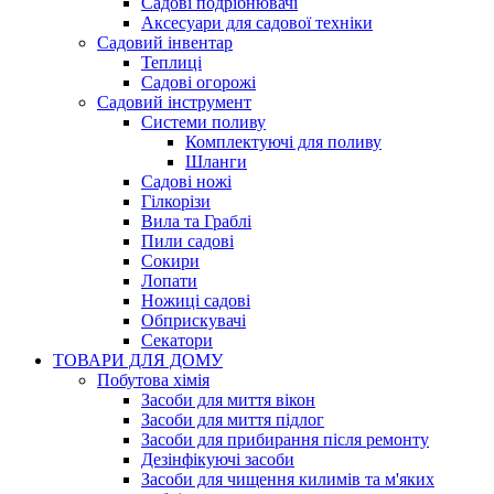
Садові подрібнювачі
Аксесуари для садової техніки
Садовий інвентар
Теплиці
Садові огорожі
Садовий інструмент
Системи поливу
Комплектуючі для поливу
Шланги
Садові ножі
Гілкорізи
Вила та Граблі
Пили садові
Сокири
Лопати
Ножиці садові
Обприскувачі
Секатори
ТОВАРИ ДЛЯ ДОМУ
Побутова хімія
Засоби для миття вікон
Засоби для миття підлог
Засоби для прибирання після ремонту
Дезінфікуючі засоби
Засоби для чищення килимів та м'яких