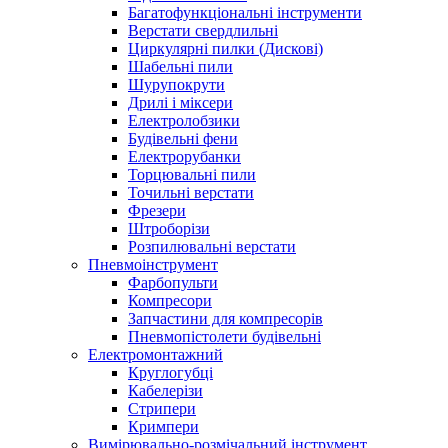
Багатофункціональні інструменти
Верстати свердлильні
Циркулярні пилки (Дискові)
Шабельні пили
Шурупокрути
Дрилі і міксери
Електролобзики
Будівельні фени
Електрорубанки
Торцювальні пили
Точильні верстати
Фрезери
Штроборізи
Розпилювальні верстати
Пневмоінструмент
Фарбопульти
Компресори
Запчастини для компресорів
Пневмопістолети будівельні
Електромонтажний
Круглогубці
Кабелерізи
Стрипери
Кримпери
Вимірювально-розмічальний інструмент