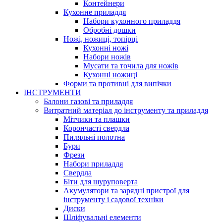
Контейнери
Кухонне приладдя
Набори кухонного приладдя
Обробні дошки
Ножі, ножиці, топірці
Кухонні ножі
Набори ножів
Мусати та точила для ножів
Кухонні ножиці
Форми та противні для випічки
ІНСТРУМЕНТИ
Балони газові та приладдя
Витратний матеріал до інструменту та приладдя
Мітчики та плашки
Корончасті свердла
Пиляльні полотна
Бури
Фрези
Набори приладдя
Свердла
Біти для шуруповерта
Акумулятори та зарядні пристрої для
інструменту і садової техніки
Диски
Шліфувальні елементи