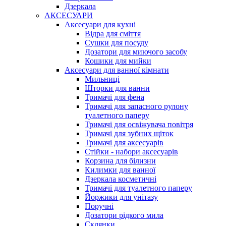
Дзеркала
АКСЕСУАРИ
Аксесуари для кухні
Відра для сміття
Сушки для посуду
Дозатори для миючого засобу
Кошики для мийки
Аксесуари для ванної кімнати
Мильниці
Шторки для ванни
Тримачі для фена
Тримачі для запасного рулону
туалетного паперу
Тримачі для освіжувача повітря
Тримачі для зубних щіток
Тримачі для аксесуарів
Стійки - набори аксесуарів
Корзина для білизни
Килимки для ванної
Дзеркала косметичні
Тримачі для туалетного паперу
Йоржики для унітазу
Поручні
Дозатори рідкого мила
Склянки