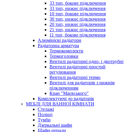
33 тип, бокове підключення
33 тип, нижнє підключення
10 тип, бокове підключення
30 тип, нижнє підключення
20 тип, нижнє підключення
21 тип, нижнє підключення
11 тип, бокове підключення
Алюмінієві радіатори
Радіаторна арматура
Термокомплекти
Термоголовки
Вентилі радіаторні одно- і двотрубні
Вентилі радіаторні простий
регулювання
Вентилі радіаторні термо
Вентилі для радіаторів з нижнім
підключенням
Кран "Маєвського"
Комплектуючі до радіаторів
МЕБЛІ ДЛЯ ВАННОЇ КІМНАТИ
Стелажі
Полиці
Тумби
Дзеркальні шафи
Шафи-пенали