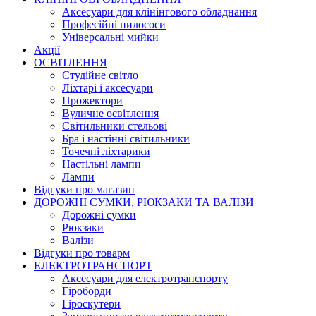
Аксесуари для клінінгового обладнання
Професійні пилососи
Універсальні мийки
Акції
ОСВІТЛЕННЯ
Студійне світло
Ліхтарі і аксесуари
Прожектори
Вуличне освітлення
Світильники стельові
Бра і настінні світильники
Точечні ліхтарики
Настільні лампи
Лампи
Відгуки про магазин
ДОРОЖНІ СУМКИ, РЮКЗАКИ ТА ВАЛІЗИ
Дорожні сумки
Рюкзаки
Валізи
Відгуки про товарм
ЕЛЕКТРОТРАНСПОРТ
Аксесуари для електротранспорту
Гіроборди
Гіроскутери