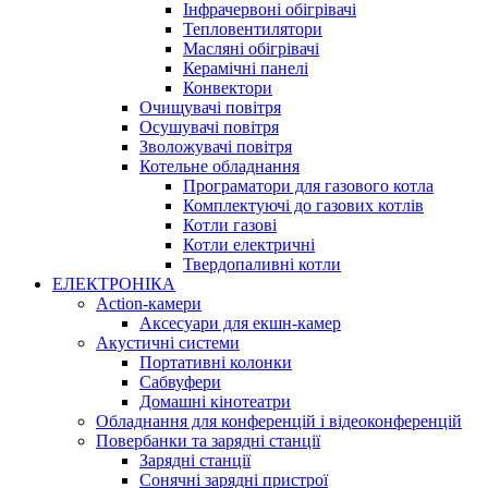
Інфрачервоні обігрівачі
Тепловентилятори
Масляні обігрівачі
Керамічні панелі
Конвектори
Очищувачі повітря
Осушувачі повітря
Зволожувачі повітря
Котельне обладнання
Програматори для газового котла
Комплектуючі до газових котлів
Котли газові
Котли електричні
Твердопаливні котли
ЕЛЕКТРОНІКА
Action-камери
Аксесуари для екшн-камер
Акустичні системи
Портативні колонки
Сабвуфери
Домашні кінотеатри
Обладнання для конференцій і відеоконференцій
Повербанки та зарядні станції
Зарядні станції
Сонячні зарядні пристрої