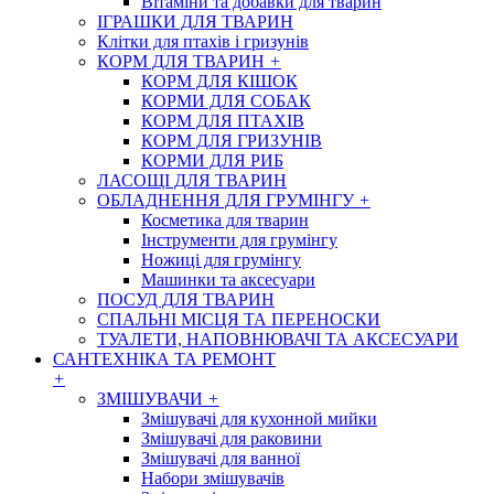
Вітаміни та добавки для тварин
ІГРАШКИ ДЛЯ ТВАРИН
Клітки для птахів і гризунів
КОРМ ДЛЯ ТВАРИН
+
КОРМ ДЛЯ КІШОК
КОРМИ ДЛЯ СОБАК
КОРМ ДЛЯ ПТАХІВ
КОРМ ДЛЯ ГРИЗУНІВ
КОРМИ ДЛЯ РИБ
ЛАСОЩІ ДЛЯ ТВАРИН
ОБЛАДНЕННЯ ДЛЯ ГРУМІНГУ
+
Косметика для тварин
Інструменти для грумінгу
Ножиці для грумінгу
Машинки та аксесуари
ПОСУД ДЛЯ ТВАРИН
СПАЛЬНІ МІСЦЯ ТА ПЕРЕНОСКИ
ТУАЛЕТИ, НАПОВНЮВАЧІ ТА АКСЕСУАРИ
САНТЕХНІКА ТА РЕМОНТ
+
ЗМІШУВАЧИ
+
Змішувачі для кухонной мийки
Змішувачі для раковини
Змішувачі для ванної
Набори змішувачів