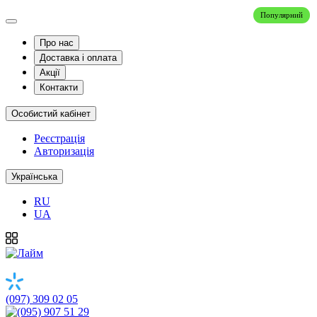
Популярний
Про нас
Доставка і оплата
Акції
Контакти
Особистий кабінет
Реєстрація
Авторизація
Українська
RU
UA
(097) 309 02 05