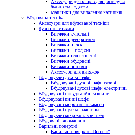
Аксесуари до товарів для догляду за
будинком і одягом
Машинки для видалення катишків
Вбудована техніка
Аксесуари для вбудованої техніки
Кухонні витяжки
Витяжки купольні
Витяжки декоративні
Витяжки плоскі
Витяжки Т-подібні
Витяжки телескопічні
Витяжки вбудовані
Витяжки острівні
Аксесуари для витяжок
Вбудовувані духові шафи
Вбудовувані духові шафи газові
Вбудовувані духові шафи електричні
Вбудовувані посудомийні машини
Вбудовувані винні шафи
Вбудовувані морозильні камери
Вбудовувані пральні машини
Вбудовувані мікрохвильові печі
Вбудовані кавомашини
Варильні поверхні
Варильні поверхні "Domino"