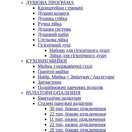
ДУШОВА ПРОГРАМА
Кронштейни і тримачі
Душові шланги
Душова стійка
Ручна лійка
Душова система
Душовий набір
Стельова лійка
Гігієнічний душ
Набори для гігієнічного душу
Лійки для гігієнічного душу
КУХОННІ МИЙКИ
Мийки з нержавіючої сталі
Гранітні мийки
Набір. Мийка + Змішувач / Аксесуари
Запчастини
Подрібнювачі харчових відходів
РАДІАТОРИ ОПАЛЕННЯ
Біметалічні радіатори
Сталеві панельні радіатори
30 тип, бокове підключення
22 тип, бокове підключення
11 тип, нижнє підключення
22 тип, нижнє підключення
20 тип, бокове підключення