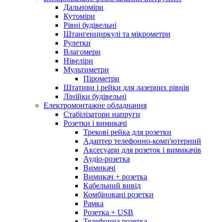
Дальноміри
Кутоміри
Рівні будівельні
Штангенциркулі та мікрометри
Рулетки
Влагомери
Нівеліри
Мультиметри
Пірометри
Штативи і рейки для лазерних рівнів
Лінійки будівельні
Електромонтажне обладнання
Стабілізатори напруги
Розетки і вимикачі
Трекові рейка для розетки
Адаптер телефонно-комп'ютерний
Аксесуари для розеток і вимикачів
Аудіо-розетка
Вимикачі
Вимикач + розетка
Кабельний вивід
Комбіновані розетки
Рамка
Розетка + USB
Телефонна розетка